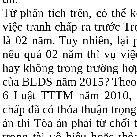
Từ phân tích trên, có thể 
việc tranh chấp ra trước Tr
là 02 năm. Tuy nhiên, lại 
nếu quá 02 năm thì vụ việ
hay không trong trường hợp
của BLDS năm 2015? Theo q
6 Luật TTTM năm 2010,
chấp đã
có th
ỏa thuận trọng
án thì Tòa án phải từ chối 
trọng tài vô hiệu hoặc
th
ỏ