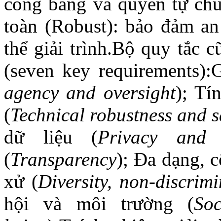
công bằng và quyền tự ch
toàn (Robust): bảo đảm an
thể giải trình.Bộ quy tắc 
(seven key requirements):
agency and oversight
); Tí
(
Technical robustness and s
dữ liệu (
Privacy and 
(
Transparency
); Đa dạng, 
xử (
Diversity, non-discrim
hội và môi trường (
Soc