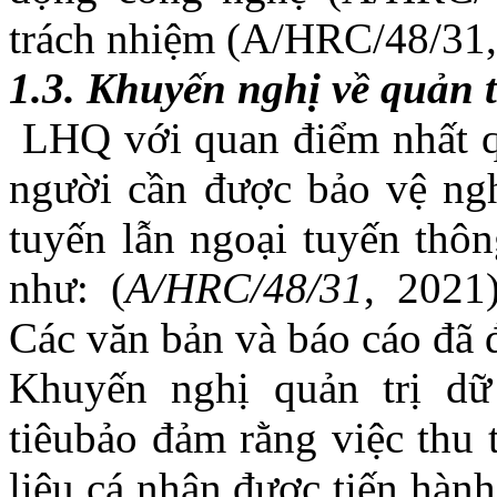
trách nhiệm (A/HRC/48/31,
1.3.
Khuyến nghị về quản tr
LHQ với quan điểm nhất q
người cần được bảo vệ ngh
tuyến lẫn ngoại tuyến thôn
như: (
A/HRC/48/31
, 2021
Các văn bản và báo cáo đã 
Khuyến
nghị q
uản trị dữ
tiêu
bảo đảm rằng việc thu t
liệu cá nhân được tiến hàn