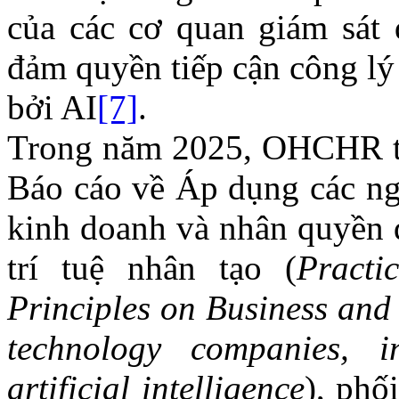
của các cơ quan giám sát 
đảm quyền tiếp cận công lý
bởi AI
[7]
.
Trong năm
2025, OHCHR tiế
Báo cáo về Áp dụng các n
kinh doanh và nhân quyền đ
trí tuệ nhân tạo (
Practi
Principles on Business and 
technology companies, in
artificial intelligence
), phố