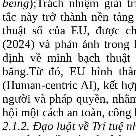
being
);Trách nhiệm giải tr
tắc này trở thành nền tản
thuật số của EU, được ch
(2024) và phản ánh tron
định về minh bạch thuật 
bằng.Từ đó, EU hình thà
(Human-centric AI), kết hợ
người và pháp quyền, nhằ
hội một cách an toàn, công 
2.1.2.
Đạo luật về Trí tuệ
n