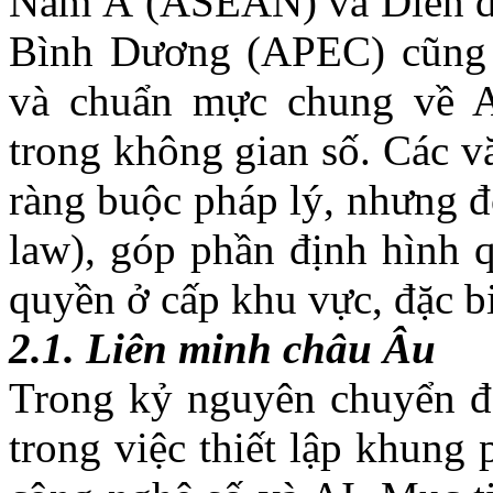
Nam Á (
ASEAN) và
Diễn đ
Bình Dương (APEC) cũng 
và chuẩn mực chung về A
trong không gian số
.
Các v
ràng buộc pháp lý, nhưng đ
law), góp phần định hình q
quyền ở cấp khu vực, đặc b
2.1. Liên minh châu Âu
Trong kỷ nguyên chuyển đổ
trong việc thiết lập
khung p