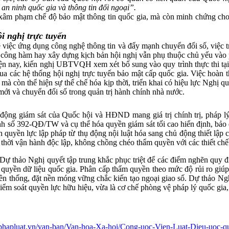
 an ninh quốc gia và thông tin đối ngoại”.
âm phạm chế độ bảo mật thông tin quốc gia, mà còn minh chứng cho tư 
ội nghị trực tuyến
iệc ứng dụng công nghệ thông tin và đẩy mạnh chuyển đổi số, việc triê
hành công hàm hay xây dựng kịch bản hội nghị vẫn phụ thuộc chủ yếu v
hiện nay, kiến nghị UBTVQH xem xét bổ sung vào quy trình thực thi tạ
qua các hệ thống hội nghị trực tuyến bảo mật cấp quốc gia. Việc hoà
 mà còn thể hiện sự thể chế hóa kịp thời, triển khai có hiệu lực Nghị 
mới và chuyển đổi số trong quản trị hành chính nhà nước.
g giám sát của Quốc hội và HĐND mang giá trị chính trị, pháp lý râ
số 392-QĐ/TW và cụ thể hóa quyền giám sát tối cao hiến định, bảo 
quyền lực lập pháp từ thụ động nội luật hóa sang chủ động thiết lập cơ
hời vận hành độc lập, không chồng chéo thẩm quyền với các thiết chế 
Dự thảo Nghị quyết tập trung khắc phục triệt để các điểm nghẽn quy đ
 quyền dữ liệu quốc gia. Phân cấp thẩm quyền theo mức độ rủi ro giúp
ền thống, đặt nền móng vững chắc kiến tạo ngoại giao số. Dự thảo Nghị q
kiểm soát quyền lực hữu hiệu, vừa là cơ chế phòng vệ pháp lý quốc gia, 
enphapluat.vn/van-ban/Van-hoa-Xa-hoi/Cong-uoc-Vien-Luat-Dieu-uoc-