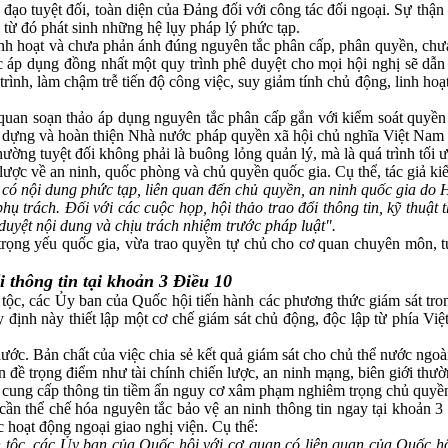
 tuyệt đối, toàn diện của Đảng đối với công tác đối ngoại. Sự thận t
, từ đó phát sinh những hệ lụy pháp lý phức tạp.
inh hoạt và chưa phản ánh đúng nguyên tắc phân cấp, phân quyền, chưa th
ệc áp dụng đồng nhất một quy trình phê duyệt cho mọi hội nghị sẽ dẫ
y trình, làm chậm trễ tiến độ công việc, suy giảm tính chủ động, linh hoạ
cơ quan soạn thảo áp dụng nguyên tắc phân cấp gắn với kiểm soát qu
 dựng và hoàn thiện Nhà nước pháp quyền xã hội chủ nghĩa Việt Nam 
ường tuyệt đối không phải là buông lỏng quản lý, mà là quá trình tối
 lược về an ninh, quốc phòng và chủ quyền quốc gia. Cụ thể, tác giả k
ị có nội dung phức tạp, liên quan đến chủ quyền, an ninh quốc gia do
phụ trách. Đối với các cuộc họp, hội thảo trao đổi thông tin, kỹ thu
duyệt nội dung và chịu trách nhiệm trước pháp luật".
trọng yếu quốc gia, vừa trao quyền tự chủ cho cơ quan chuyên môn, t
i thông tin tại khoản 3 Điều 10
ộc, các Ủy ban của Quốc hội tiến hành các phương thức giám sát tro
uy định này thiết lập một cơ chế giám sát chủ động, độc lập từ phía V
 nước. Bản chất của việc chia sẻ kết quả giám sát cho chủ thể nước ngo
uyên đề trọng điểm như tài chính chiến lược, an ninh mạng, biên giới 
i cung cấp thông tin tiềm ẩn nguy cơ xâm phạm nghiêm trọng chủ quyền
hảo cần thể chế hóa nguyên tắc bảo vệ an ninh thông tin ngay tại khoản
ác hoạt động ngoại giao nghị viện. Cụ thể:
ân tộc, các Ủy ban của Quốc hội với cơ quan có liên quan của Quốc hộ