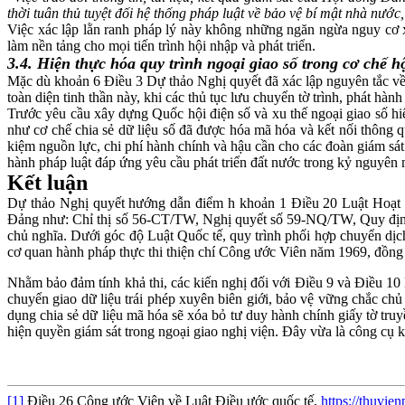
thời tuân thủ tuyệt đối hệ thống pháp luật về bảo vệ bí mật nhà nước,
Việc xác lập lằn ranh pháp lý này không những ngăn ngừa nguy cơ x
làm nền tảng cho mọi tiến trình hội nhập và phát triển.
3.4. Hiện thực hóa quy trình ngoại giao số trong cơ chế h
Mặc dù khoản 6 Điều 3 Dự thảo Nghị quyết đã xác lập nguyên tắc về v
toàn diện tinh thần này, khi các thủ tục lưu chuyển tờ trình, phát 
Trước yêu cầu xây dựng Quốc hội điện số và xu thế ngoại giao số 
như cơ chế chia sẻ dữ liệu số đã được hóa mã hóa và kết nối thông 
kiệm nguồn lực, chi phí hành chính và hậu cần cho các đoàn giám sát
hành pháp luật đáp ứng yêu cầu phát triển đất nước trong kỷ nguyên 
Kết luận
Dự thảo Nghị quyết hướng dẫn điểm h khoản 1 Điều 20 Luật Hoạt độn
Đảng như: Chỉ thị số 56-CT/TW, Nghị quyết số 59-NQ/TW, Quy định 
chủ nghĩa. Dưới góc độ Luật Quốc tế, quy trình phối hợp chuyển dịch 
cơ quan hành pháp thực thi thiện chí Công ước Viên năm 1969, đồng t
Nhằm bảo đảm tính khả thi, các kiến nghị đối với Điều 9 và Điều 10 
chuyển giao dữ liệu trái phép xuyên biên giới, bảo vệ vững chắc chủ
dụng chia sẻ dữ liệu mã hóa sẽ xóa bỏ tư duy hành chính giấy tờ truy
hiện quyền giám sát trong ngoại giao nghị viện. Đây vừa là công cụ 
[1]
Điều 26 Công ước Viên về Luật Điều ước quốc tế,
https://thuvi