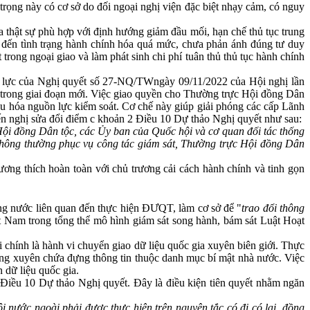
rọng này có cơ sở do đối ngoại nghị viện đặc biệt nhạy cảm, có nguy
ật sự phù hợp với định hướng giảm đầu mối, hạn chế thủ tục trung
n đến tình trạng hành chính hóa quá mức, chưa phản ánh đúng tư duy
t trong ngoại giao và làm phát sinh chi phí tuân thủ thủ tục hành chính
yền lực của Nghị quyết số 27-NQ/TWngày 09/11/2022 của Hội nghị lần
trong giai đoạn mới. Việc giao quyền cho Thường trực Hội đồng Dân
 ưu hóa nguồn lực kiểm soát. Cơ chế này giúp giải phóng các cấp Lãnh
iến nghị sửa đổi điểm c khoản 2 Điều 10 Dự thảo Nghị quyết như sau:
 Hội đồng Dân tộc, các Ủy ban của Quốc hội và cơ quan đối tác thống
ật thông thường phục vụ công tác giám sát, Thường trực Hội đồng Dân
ương thích hoàn toàn với chủ trương cải cách hành chính và tinh gọn
ng nước liên quan đến thực hiện ĐƯQT, làm cơ sở để "
trao đổi thông
iệt Nam trong tổng thể mô hình giám sát song hành, bám sát Luật Hoạt
ài chính là hành vi chuyển giao dữ liệu quốc gia xuyên biên giới. Thực
thường xuyên chứa đựng thông tin thuộc danh mục bí mật nhà nước. Việc
 dữ liệu quốc gia.
 3 Điều 10 Dự thảo Nghị quyết. Đây là điều kiện tiên quyết nhằm ngăn
i nước ngoài phải được thực hiện trên nguyên tắc có đi có lại,
đồng