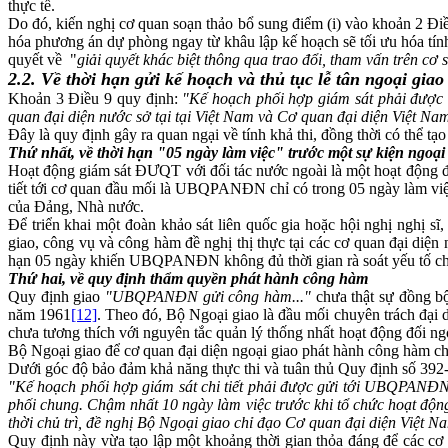
thực tế.
Do đó, kiến nghị cơ quan soạn thảo bổ sung điểm (i) vào khoản 2 Điề
hóa phương án dự phòng ngay từ khâu lập kế hoạch sẽ tối ưu hóa tín
quyết về "
giải quyết khác biệt thông qua trao đổi, tham vấn trên cơ 
2.2. Về thời hạn gửi kế hoạch và thủ tục lễ tân ngoại giao 
Khoản 3 Điều 9 quy định:
"Kế hoạch phối hợp giám sát phải được 
quan đại diện nước sở tại tại Việt Nam và Cơ quan đại diện Việt Nam
Đây là quy định gây ra quan ngại về tính khả thi, đồng thời có thể tạ
Thứ nhất, về thời hạn "05 ngày làm việc" trước một sự kiện ngoại 
Hoạt động giám sát ĐƯQT với đối tác nước ngoài là một hoạt động đối
tiết tới cơ quan đầu mối là UBQPANĐN chỉ có trong 05 ngày làm việc 
của Đảng, Nhà nước.
Để triển khai một đoàn khảo sát liên quốc gia hoặc hội nghị nghị sĩ
giao, công vụ và công hàm đề nghị thị thực tại các cơ quan đại diện
hạn 05 ngày khiến UBQPANĐN không đủ thời gian rà soát yếu tố chính
Thứ hai, về quy định thẩm quyền phát hành công hàm
Quy định giao
"
UBQPANĐN
gửi công hàm..."
chưa thật sự đồng
năm 1961
[12]
. Theo đó, Bộ Ngoại giao là đầu mối chuyên trách đại
chưa tương thích với nguyên tắc quản lý thống nhất hoạt động đối
Bộ Ngoại giao để cơ quan đại diện ngoại giao phát hành công hàm chí
Dưới góc độ bảo đảm khả năng thực thi và tuân thủ Quy định số 392-QĐ/TW
"Kế hoạch phối hợp giám sát chi tiết phải được gửi tới
UBQPANĐ
phối chung. Chậm nhất 10 ngày làm việc trước khi tổ chức hoạt độ
thời chủ trì, đề nghị Bộ Ngoại giao chỉ đạo Cơ quan đại diện Việt Na
Quy định này vừa tạo lập một khoảng thời gian thỏa đáng để các cơ