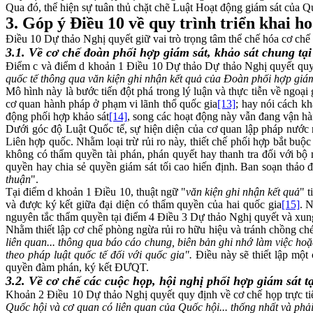
Qua đó, thể hiện sự tuân thủ chặt chẽ Luật Hoạt động giám sát c
3. Góp ý Điều 10 về quy trình triển khai h
Điều 10 Dự thảo Nghị quyết giữ vai trò trọng tâm thể chế hóa cơ chế p
3.1. Về cơ chế đoàn phối hợp giám sát, khảo sát chung tạ
Điểm c và điểm d khoản 1 Điều 10 Dự thảo Dự thảo Nghị quyết quy 
quốc tế thông qua văn kiện ghi nhận kết quả của Đoàn phối hợp giá
Mô hình này là bước tiến đột phá trong lý luận và thực tiễn về ngoạ
cơ quan hành pháp ở phạm vi lãnh thổ quốc gia
[13]
; hay nói cách 
động phối hợp khảo sát
[14]
, song các hoạt động này vẫn đang vận hà
Dưới góc độ Luật Quốc tế, sự hiện diện của cơ quan lập pháp nước 
Liên hợp quốc. Nhằm loại trừ rủi ro này, thiết chế phối hợp bắt buộ
không có thẩm quyền tài phán, phán quyết hay thanh tra đối với bộ
quyền hay chia sẻ quyền giám sát tối cao hiến định. Ban soạn thảo đã
thuận
".
Tại điểm d khoản 1 Điều 10, thuật ngữ "
văn kiện ghi nhận kết quả
" 
và được ký kết giữa đại diện có thẩm quyền của hai quốc gia
[15]
. 
nguyên tắc thẩm quyền tại điểm 4 Điều 3 Dự thảo Nghị quyết và xung
Nhằm thiết lập cơ chế phòng ngừa rủi ro hữu hiệu và tránh chồng ch
liên quan... thông qua báo cáo chung, biên bản ghi nhớ làm việc h
theo pháp luật quốc tế đối với quốc gia".
Điều này sẽ thiết lập m
quyền đàm phán, ký kết ĐƯQT.
3.2. Về cơ chế các cuộc họp, hội nghị phối hợp giám sát t
Khoản 2 Điều 10 Dự thảo Nghị quyết quy định về cơ chế họp trực ti
Quốc hội và cơ quan có liên quan của Quốc hội... thống nhất và phả