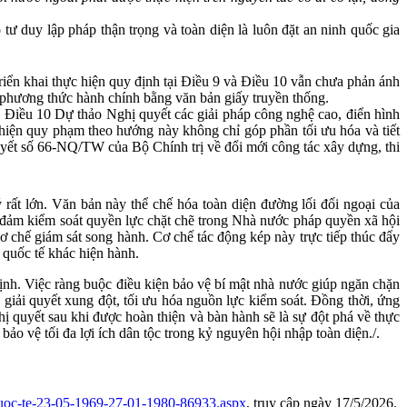
duy lập pháp thận trọng và toàn diện là luôn đặt an ninh quốc gia
̉n khai thực hiện quy định tại Điều 9 và Điều 10 vẫn chưa phản ánh
ào phương thức hành chính bằng văn bản giấy truyền thống.
i Điều 10 Dự thảo Nghị quyết các giải pháp công nghệ cao, điển hình
n thiện quy phạm theo hướng này không chỉ góp phần tối ưu hóa và tiết
quyết số 66-NQ/TW của Bộ Chính trị về đổi mới công tác xây dựng, thi
́t lớn. Văn bản này thể chế hóa toàn diện đường lối đối ngoại của
đảm kiểm soát quyền lực chặt chẽ trong Nhà nước pháp quyền xã hội
 chế giám sát song hành. Cơ chế tác động kép này trực tiếp thúc đẩy
quốc tế khác hiện hành.
ịnh. Việc ràng buộc điều kiện bảo vệ bí mật nhà nước giúp ngăn chặn
 giải quyết xung đột, tối ưu hóa nguồn lực kiểm soát. Đồng thời, ứng
uyết sau khi được hoàn thiện và bàn hành sẽ là sự đột phá về thực
bảo vệ tối đa lợi ích dân tộc trong kỷ nguyên hội nhập toàn diện./.
quoc-te-23-05-1969-27-01-1980-86933.aspx
,
truy cập ngày 17/5/2026.