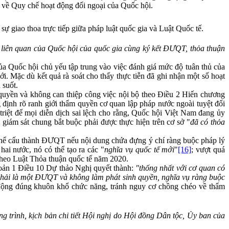
về Quy chế hoạt động đối ngoại của Quốc hội.
ự giao thoa trực tiếp giữa pháp luật quốc gia và Luật Quốc tế.
 liên quan của Quốc hội của quốc gia cùng ký kết ĐƯQT, thỏa thuận
của Quốc hội chủ yếu tập trung vào việc đánh giá mức độ tuân thủ của
iới. Mặc dù kết quả rà soát cho thấy thực tiễn đã ghi nhận một số hoạt
 suốt.
 quyền và không can thiệp công việc nội bộ theo Điều 2 Hiến chương
 định rõ ranh giới thẩm quyền cơ quan lập pháp nước ngoài tuyệt đối
riệt để mọi diễn dịch sai lệch cho rằng, Quốc hội Việt Nam đang ủy
giám sát chung bắt buộc phải được thực hiện trên cơ sở "
đã có thỏa
ó thể cấu thành ĐƯQT nếu nội dung chứa đựng ý chí ràng buộc pháp lý
hai nước, nó có thể tạo ra các "
nghĩa vụ quốc tế mới
"
[16]
; vượt quá
theo Luật Thỏa thuận quốc tế năm 2020.
khoản 1 Điều 10 Dự thảo Nghị quyết thành:
"thống nhất với cơ quan có
hải là một ĐƯQT và không làm phát sinh quyền, nghĩa vụ ràng buộc
t động đúng khuôn khổ chức năng, tránh nguy cơ chồng chéo về thẩm
g trình, kịch bản chi tiết Hội nghị do Hội đồng Dân tộc, Ủy ban của