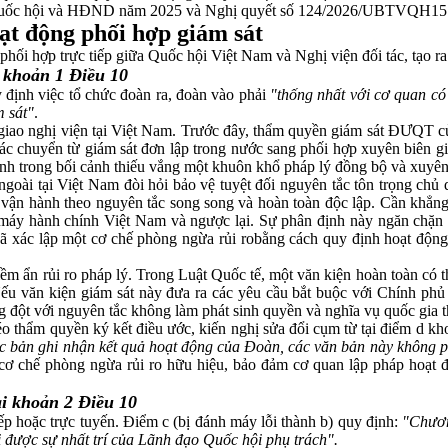
ủa Quốc hội và HĐND năm 2025 và Nghị quyết số 124/2026/UBTVQH15 
oạt động phối hợp giám sát
hối hợp trực tiếp giữa Quốc hội Việt Nam và Nghị viện đối tác, tạo ra s
i khoản 1 Điều 10
định việc tổ chức đoàn ra, đoàn vào phải
"thống nhất với cơ quan có
m sát"
.
i giao nghị viện tại Việt Nam. Trước đây, thẩm quyền giám sát ĐƯQT 
khác chuyển từ giám sát đơn lập trong nước sang phối hợp xuyên biên g
nh trong bối cảnh thiếu vắng một khuôn khổ pháp lý đồng bộ và xuyên
ngoài tại Việt Nam đòi hỏi bảo vệ tuyệt đối nguyên tắc tôn trọng chủ
c vận hành theo nguyên tắc song song và hoàn toàn độc lập. Cần khẳng
 máy hành chính Việt Nam và ngược lại. Sự phân định này ngăn chặn t
 xác lập một cơ chế phòng ngừa rủi robằng cách quy định hoạt động 
tiềm ẩn rủi ro pháp lý. Trong Luật Quốc tế, một văn kiện hoàn toàn c
Nếu văn kiện giám sát này đưa ra các yêu cầu bắt buộc với Chính phủ 
 đột với nguyên tắc không làm phát sinh quyền và nghĩa vụ quốc gia 
éo thẩm quyền ký kết điều ước, kiến nghị sửa đổi cụm từ tại điểm d 
oặc bản ghi nhận kết quả hoạt động của Đoàn, các văn bản này không p
ột cơ chế phòng ngừa rủi ro hữu hiệu, bảo đảm cơ quan lập pháp hoạ
ại khoản 2 Điều 10
ếp hoặc trực tuyến. Điểm c (bị đánh máy lỗi thành b) quy định:
"Chươn
i được sự nhất trí của Lãnh đạo Quốc hội phụ trách".