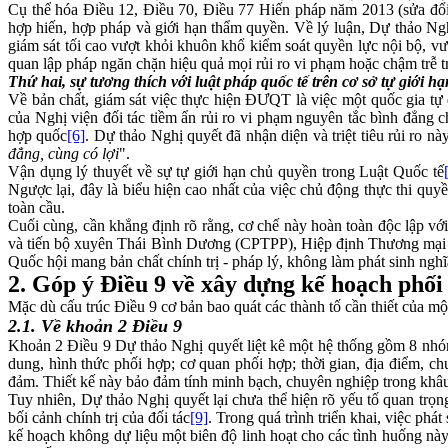
Cụ thể hóa Điều 12, Điều 70, Điều 77 Hiến pháp năm 2013 (sửa đổi
hợp hiến, hợp pháp và giới hạn thẩm quyền. Về lý luận, Dự thảo Ng
giám sát tối cao vượt khỏi khuôn khổ kiểm soát quyền lực nội bộ, v
quan lập pháp ngăn chặn hiệu quả mọi rủi ro vi phạm hoặc chậm trễ tron
Thứ hai, sự tương thích với luật pháp quốc tế trên cơ sở tự giới 
Về bản chất, giám sát việc thực hiện ĐƯQT là việc một quốc gia tự
của Nghị viện đối tác tiềm ẩn rủi ro vi phạm nguyên tắc bình đẳng chủ
hợp quốc
[6]
. Dự thảo Nghị quyết đã nhận diện và triệt tiêu rủi ro nà
đẳng, cùng có lợi
".
Vận dụng lý thuyết về sự tự giới hạn chủ quyền trong Luật Quốc tế
Ngược lại, đây là biểu hiện cao nhất của việc chủ động thực thi quy
toàn cầu.
Cuối cùng, cần khẳng định rõ rằng, cơ chế này hoàn toàn độc lập 
và tiến bộ xuyên Thái Bình Dương (CPTPP), Hiệp định Thương mại 
Quốc hội mang bản chất chính trị - pháp lý, không làm phát sinh nghĩa
2. Góp ý Điều 9 về xây dựng kế hoạch phối 
Mặc dù cấu trúc Điều 9 cơ bản bao quát các thành tố cần thiết của một
2.1. Về khoản 2 Điều 9
Khoản 2 Điều 9 Dự thảo Nghị quyết liệt kê một hệ thống gồm 8 nhóm 
dung, hình thức phối hợp; cơ quan phối hợp; thời gian, địa điểm, ch
đảm. Thiết kế này bảo đảm tính minh bạch, chuyên nghiệp trong khâu 
Tuy nhiên, Dự thảo Nghị quyết lại chưa thể hiện rõ yếu tố quan trọ
bối cảnh chính trị của đối tác
[9]
. Trong quá trình triển khai, việc phát
kế hoạch không dự liệu một biên độ linh hoạt cho các tình huống này