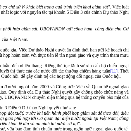
cơ chế xử lý khác biệt trong quá trình triển khai giám sát".
Việc luật
hất logic với nguyên tắc tại khoản 5 Điều 3 của chính Dự thảo Nghị
ành phối hợp giám sát. UBQPANĐN gửi công hàm, công điện cho Cơ
nh của Việt Nam.
 quốc gia. Việc Dự thảo Nghị quyết ấn định thời hạn gửi kế hoạch chi
̀ hợp hoàn toàn với thực tiễn lễ tân ngoại giao và quy trình tham mưu
u tuần đến nhiều tháng. Riêng thủ tục lãnh sự xin cấp hộ chiếu ngoại
 duyệt thị thực của các nước đối tác thường chiếm hàng tuần
[11]
. Thời
Quốc hội, dễ gây đình trệ các hoạt động đối ngoại của Quốc hội.
t Nam ở nước ngoài năm 2009 và Công ước Viên về Quan hệ ngoại giao
 giao. Quy định của Dự thảo Nghị quyết gây chồng chéo chức năng và
 thấy, UBQPANĐN chuyển điện thông qua hệ thống cơ yếu bảo mật của
 khoản 3 Điều 9 Dự thảo Nghị quyết như sau:
ợp đột xuất) trước khi tiến hành phối hợp giám sát để theo dõi, điều
i giao phù hợp tới Cơ quan đại diện nước ngoài tại Việt Nam; đồng
ển khai, lễ tân và an ninh tại nước sở tại".
 sự, vừa bảo đảm tính chuẩn mực trong ngôn ngữ ngoại giao quốc tế.