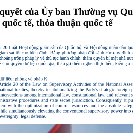
 quyết của Ủy ban Thường vụ Quố
 quốc tế, thỏa thuận quốc tế
20 Luật Hoạt động giám sát của Quốc hội và Hội đồng nhân dân tạo 
m sát tối cao hiến định. Bằng phương pháp đối sánh các quy định gi
hoảng trống pháp lý về thủ tục hành chính, thẩm quyền bí mật nhà nướ
ệ chủ quyền dữ liệu quốc gia; tháo gỡ điểm nghẽn thực tiễn, kiến tạo 
dữ liệu; phòng vệ pháp lý.
Article 20 of the Law on Supervisory Activities of the National Ass
onal treaties, thereby institutionalizing the Party's strategic foreign 
ersections among international law, constitutional law, and relevant sp
istrative procedures and state secret jurisdiction. Consequently, it pu
em with the optimization of control resources and the absolute safegu
 while simultaneously elevating the conventional supervisory power into
vereignty; legal defense.