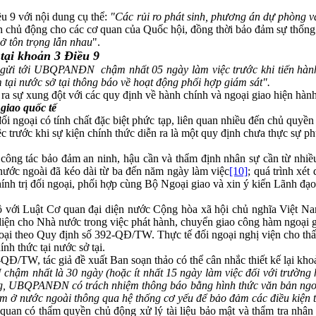
u 9 với nội dung cụ thể:
"Các rủi ro phát sinh, phương án dự phòng và 
h chủ động cho các cơ quan của Quốc hội, đồng thời bảo đảm sự thống n
sở tôn trọng lẫn nhau
".
tại khoản 3 Điều 9
gửi tới
UBQPANĐN
chậm nhất 05 ngày làm việc trước khi tiến h
 tại nước sở tại thông báo về hoạt động phối hợp giám sát".
o ra sự xung đột với các quy định về hành chính và ngoại giao hiện hà
giao quốc tế
 ngoại có tính chất đặc biệt phức tạp, liên quan nhiều đến chủ quyền
trước khi sự kiện chính thức diễn ra là một quy định chưa thực sự phu
, công tác bảo đảm an ninh, hậu cần và thẩm định nhân sự cần từ nhiề
 nước ngoài đã kéo dài từ ba đến năm ngày làm việc
[10]
; quá trình xét
 trị đối ngoại, phối hợp cùng Bộ Ngoại giao và xin ý kiến Lãnh đạo 
 bộ với Luật Cơ quan đại diện nước Cộng hòa xã hội chủ nghĩa Việ
 diện cho Nhà nước trong việc phát hành, chuyển giao công hàm ngoại
 ngoại theo Quy định số 392-QĐ/TW. Thực tế đối ngoại nghị viện cho
nh thức tại nước sở tại.
, tác giả đề xuất Ban soạn thảo có thể cân nhắc thiết kế lại
N
chậm nhất là 30 ngày (hoặc ít nhất 15 ngày làm việc đối với trường h
ng, UBQPANĐN có trách nhiệm thông báo bằng hình thức văn bản ngoạ
m ở nước ngoài thông qua hệ thống cơ yếu để bảo đảm các điều kiện tri
 quan có thẩm quyền chủ động xử lý tài liệu bảo mật và thẩm tra nhân