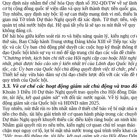
Quy định này nhằm thể chế hóa Quy định số 392-QĐ/TW về sự lãnh đạo
cơ bị cộng đồng quốc tế viện dẫn và quy kết thành thực tiễn quốc gia
Tuy nhiên, quy định này bộc lộ sự can thiệp mang tính vi mô, thiếu l
gian mà Tờ trình Dự thảo Nghị quyết đã xác định. Từ thực tiễn, vi
quản trị nhà nước hiện đại. Hệ quả tất yếu là sẽ tạo ra nút thắt về qu
không đáng có.
Để hài hòa giữa kiểm soát rủi ro và hiệu năng quản lý, kiến nghị 
thứ sáu, Ban Chấp hành Trung ương Đảng khóa XIII về Tiếp tục xây
tộc và các Ủy ban chủ động phê duyệt các cuộc họp kỹ thuật thông th
đạo Quốc hội khỏi sự vụ vi mô để tập trung chỉ đạo các vấn đề chiến
"Chương trình, kịch bản chi tiết của Hội nghị cấp cao hoặc Hội ngh
nhất, phải được báo cáo xin ý kiến nhất trí của Lãnh đạo Quốc hội 
tộc, các Ủy ban của Quốc hội chủ động quyết định việc tổ chức, phê 
Thiết kế này vừa bảo đảm sự chỉ đạo chiến lược đối với các vấn đề 
quy trình của Quốc hội.
3.3. Về cơ chế các hoạt động giám sát chủ động và trao đổ
Khoản 3 Điều 10 Dự thảo Nghị quyết trao quyền cho Hội đồng Dân t
tin, tài liệu, kết quả giám sát
" với đối tác nước ngoài. Về lý luận, q
động giám sát của Quốc hội và HĐND năm 2025.
Tuy nhiên, nút thắt rủi ro lớn nhất nằm ở thiết chế bảo vệ bí mật nhà
tiễn cho thấy, tài liệu giải trình từ cơ quan hành pháp trong các ch
Dự thảo Nghị quyết khuyết thiếu các điều kiện ràng buộc an ninh kh
Nhằm giải quyết rủi ro nêu trên, kiến nghị cơ quan chủ trì soạn t
chặn mọi nguy cơ lộ, lọt bí mật nhà nước trong quá trình triển khai c
"Việc trao đổi thông tin, tài liệu, kết quả giám sát của Hội đồng D