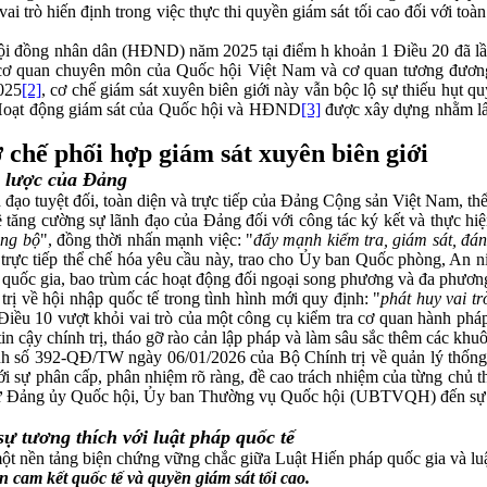
vai trò hiến định trong việc thực thi quyền giám sát tối cao đối với 
Hội đồng nhân dân (HĐND) năm 2025 tại điểm h khoản 1 Điều 20 đã lần
 cơ quan chuyên môn của Quốc hội Việt Nam và cơ quan tương đương 
025
[2]
, cơ chế giám sát xuyên biên giới này vẫn bộc lộ sự thiếu hụt qu
t Hoạt động giám sát của Quốc hội và HĐND
[3]
được xây dựng nhằm lấp
cơ chế phối hợp giám sát xuyên biên giới
n lược của Đảng
o tuyệt đối, toàn diện và trực tiếp của Đảng Cộng sản Việt Nam, thể hi
tăng cường sự lãnh đạo của Đảng đối với công tác ký kết và thực hiệ
ồng bộ
", đồng thời nhấn mạnh việc: "
đẩy mạnh kiểm tra, giám sát, đánh
t trực tiếp thể chế hóa yêu cầu này, trao cho Ủy ban Quốc phòng, 
i quốc gia, bao trùm các hoạt động đối ngoại song phương và đa phươn
 về hội nhập quốc tế trong tình hình mới quy định: "
phát huy vai tr
Điều 10 vượt khỏi vai trò của một công cụ kiểm tra cơ quan hành pháp
n cậy chính trị, tháo gỡ rào cản lập pháp và làm sâu sắc thêm các khuôn 
ịnh số 392-QĐ/TW ngày 06/01/2026 của Bộ Chính trị về quản lý thống 
với sự phân cấp, phân nhiệm rõ ràng, đề cao trách nhiệm của từng chủ 
 duyệt từ Đảng ủy Quốc hội, Ủy ban Thường vụ Quốc hội (UBTVQH) đế
sự tương thích với luật pháp quốc tế
một nền tảng biện chứng vững chắc giữa Luật Hiến pháp quốc gia và luậ
 cam kết quốc tế và quyền giám sát tối cao.