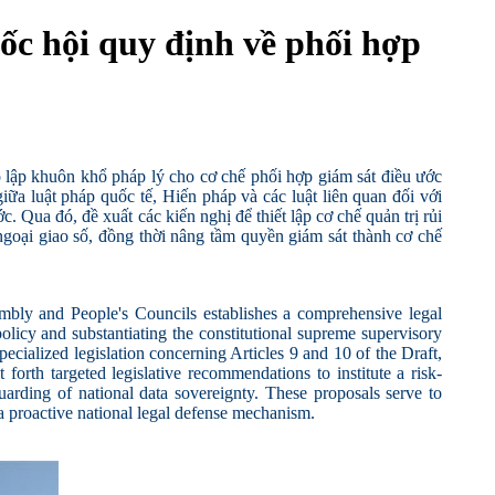
c hội quy định về phối hợp
lập khuôn khổ pháp lý cho cơ chế phối hợp giám sát điều ước
ữa luật pháp quốc tế, Hiến pháp và các luật liên quan đối với
c. Qua đó, đề xuất các kiến nghị để thiết lập cơ chế quản trị rủi
ngoại giao số, đồng thời nâng tầm quyền giám sát thành cơ chế
embly and People's Councils establishes a comprehensive legal
policy and substantiating the constitutional supreme supervisory
ecialized legislation concerning Articles 9 and 10 of the Draft,
t forth targeted legislative recommendations to institute a risk-
arding of national data sovereignty. These proposals serve to
 a proactive national legal defense mechanism.