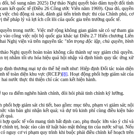
 đổi, bổ sung năm 2025) Dự thảo Nghị quyết bảo đảm tuyệt đối tính
ện cam kết quốc tế (Điều 26 Công ước Viên năm 1969). Qua đó, quyền
 việc chủ động rà soát, đánh giá tiến trình thực thi của Chính phủ, cơ
thế pháp lý và lợi ích cốt lõi của quốc gia trên trường quốc tế.
 quyền trong nước. Việc mở rộng không gian giám sát có sự tham gia
p vào công việc nội bộ quốc gia khác tại Điều 2.7 Hiến chương Liên
 hai Nghị viện và trên nguyên tắc "
tôn trọng độc lập, chủ quyền, bình
thảo Nghị quyết hoàn toàn không cấu thành sự suy giảm chủ quyền.
ản trị nhằm tối ưu hóa hiệu quả hội nhập và định hình quy tắc ứng xử
iệp định thương mại tự do thế hệ mới như: Hiệp định Đối tác toàn diện
nh tế toàn diện khu vực (RCEP)
[8]
. Hoạt động phối hợp giám sát của
 hai nước thực thi thiện chí các cam kết hiện hành.
ễ tạo ra điểm nghẽn hành chính, đòi hỏi phải tinh chỉnh kỹ lưỡng.
hối hợp giám sát chi tiết, bao gồm: mục tiêu, phạm vi giám sát; nội
thức văn bản ghi nhận kết quả; và dự trù kinh phí cùng điều kiện bảo
ết quả.
phối hợp quốc tế vốn mang tính bất định cao, phụ thuộc lớn vào ý chí và
ữ chính trị, hoặc rào cản từ luật bảo mật thông tin của nước sở tại. Nếu
 có nguy cơ vi phạm quy trình khi buộc phải điều chỉnh kế hoạch trên