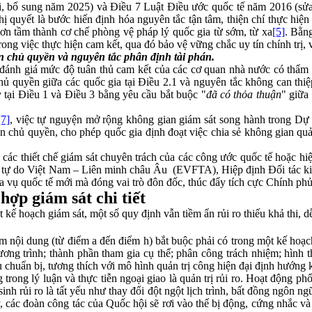
, bổ sung năm 2025) và Điều 7 Luật Điều ước quốc tế năm 2016 (sửa
hị quyết là bước hiến định hóa nguyên tắc tận tâm, thiện chí thực hi
ươn tầm thành cơ chế phòng vệ pháp lý quốc gia từ sớm, từ xa
[5]
. Bằng
g việc thực hiện cam kết, qua đó bảo vệ vững chắc uy tín chính trị, vị 
hạn chủ quyền và nguyên tắc phân định tài phán.
 đánh giá mức độ tuân thủ cam kết của các cơ quan nhà nước có thẩm
 quyền giữa các quốc gia tại Điều 2.1 và nguyên tắc không can thiệ
y tại Điều 1 và Điều 3 bằng yêu cầu bắt buộc "
đã có thỏa thuận
" giữa
[7]
, việc tự nguyện mở rộng không gian giám sát song hành trong Dự 
ền chủ quyền, cho phép quốc gia định đoạt việc chia sẻ không gian qu
với các thiết chế giám sát chuyên trách của các công ước quốc tế hoặc h
tự do Việt Nam – Liên minh châu Âu (EVFTA), Hiệp định Đối tác ki
 vụ quốc tế mới mà đóng vai trò đôn đốc, thúc đẩy tích cực Chính phủ
hợp giám sát chi tiết
 kế hoạch giám sát, một số quy định vẫn tiềm ẩn rủi ro thiếu khả thi, d
nội dung (từ điểm a đến điểm h) bắt buộc phải có trong một kế hoạch p
ương trình; thành phần tham gia cụ thể; phân công trách nhiệm; hình 
chuẩn bị, tương thích với mô hình quản trị công hiện đại định hướng k
ng trong lý luận và thực tiễn ngoại giao là quản trị rủi ro. Hoạt động 
 sinh rủi ro là tất yếu như thay đổi đột ngột lịch trình, bất đồng ngôn ng
, các đoàn công tác của Quốc hội sẽ rơi vào thế bị động, cứng nhắc và