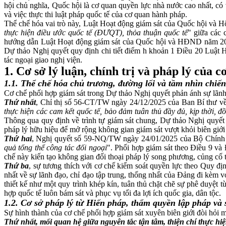
hội chủ nghĩa, Quốc hội là cơ quan quyền lực nhà nước cao nhất, có 
và việc thực thi luật pháp quốc tế của cơ quan hành pháp.
Thể chế hóa vai trò này, Luật Hoạt động giám sát của Quốc hội và 
thực hiện điều ước quốc tế
(
ĐƯQT
)
, thỏa thuận quốc tế
" giữa các
hướng dẫn Luật Hoạt động giám sát của Quốc hội và HĐND năm 2
Dự thảo Nghị quyết quy định chi tiết điểm h khoản 1 Điều 20 Luậ
tác ngoại giao nghị viện.
1. Cơ sở lý luận, chính trị và pháp lý của 
1.1. Thể chế hóa chủ trương, đường lối và tầm nhìn chiế
Cơ chế phối hợp giám sát trong Dự thảo Nghị quyết phản ánh sự lãnh đạ
Thứ nhất
, Chỉ thị số 56-CT/TW ngày 24/12/2025 của Ban Bí thư về 
thực hiện các cam kết quốc tế, bảo đảm tuân thủ đầy đủ, kịp thời, đ
Thông qua quy định về trình tự giám sát chung, Dự thảo Nghị quyế
pháp lý hữu hiệu để mở rộng không gian giám sát vượt khỏi biên giớ
Thứ hai
, Nghị quyết số 59-NQ/TW ngày 24/01/2025 của Bộ Chính trị
quả tổng thể công tác đối ngoại
". Phối hợp giám sát theo Điều 9 và 
chế này kiến tạo không gian đối thoại pháp lý song phương, củng cố ti
Thứ ba
, sự tương thích với cơ chế kiểm soát quyền lực theo Quy đ
nhất về sự lãnh đạo, chỉ đạo tập trung, thống nhất của Đảng đi kèm 
thiết kế như một quy trình khép kín, tuân thủ chặt chẽ sự phê
hợp quốc tế luôn bám sát và phục vụ tối đa lợi ích quốc gia, dân tộc.
1.2. Cơ sở pháp lý từ Hiến pháp, thẩm quyền lập pháp và 
Sự hình thành của cơ chế phối hợp giám sát xuyên biên giới đòi hỏi 
Thứ nhất, mối quan hệ giữa nguyên tắc tận tâm, thiện chí thực hiện