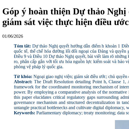
Góp ý hoàn thiện Dự thảo Nghị
giám sát việc thực hiện điều ước
01/06/2026
Tóm tắt:
Dự thảo Nghị quyết hướng dẫn điểm h khoản 1 Điều 
quốc tế, thể chế hóa đường lối đối ngoại của Đảng và quyền giá
Điều 9 và Điều 10 Dự thảo Nghị quyết, bài viết làm rõ những k
ro, phân cấp gắn với tối ưu hóa nguồn lực kiểm soát và bảo v
phòng vệ pháp lý quốc gia.
Từ khóa:
Ngoại giao nghị viện; giám sát điều ước; chủ quyền 
Abstract:
The Draft Resolution detailing Point h, Clause 1, 
framework for the coordinated monitoring mechanism of internati
power. By employing a comparative analysis of the normative int
this paper elucidates critical regulatory gaps surrounding admin
governance mechanism and structured decentralization in tand
untangle practical bottlenecks and cultivate digital diplomacy,
Keywords:
Parliamentary diplomacy; treaty monitoring; data so