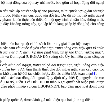
toàn bộ hoạt động của bộ máy nhà nước, bao gồm cả hoạt động đối ngoại
 đầu xác lập cơ sở pháp lý cho phương thức "
phối hợp giám sát việc
thuộc Nghị viện của quốc gia đối tác. Dù đã có một số nghị quyết
y phạm, khiến thực tiễn thiếu đi một quy trình chuẩn hóa, thống nhất.
 đầy khoảng trống này, tạo lập hành lang pháp lý đồng bộ cho công
ện trên ba trụ cột chính sách lớn trong giai đoạn hiện nay:
n các cam kết quốc tế yêu cầu: "
tập trung nâng cao hiệu quả tổ chức
 giá việc thực hiện, kịp thời phát hiện, xử lý khó khăn, vướng mắc
".
An ninh và Đối ngoại (UBQPANĐN) cùng các Ủy ban liên quan công cụ
g.
ò các kênh đối ngoại, trong đó có đối ngoại nghị viện, nâng cao hiệu
 thuần túy, vươn tầm thành thiết chế đối ngoại nghị viện cấp cao. Cơ
khổ quan hệ đối tác chiến lược, đối tác chiến lược toàn diện
[4]
.
nhất các hoạt động đối ngoại. Quy định này thiết lập nguyên tắc cao
thể. Do đó, Điều 9 và Điều 10 Dự thảo Nghị quyết bắt buộc phải được
n sự điều phối nghiệp vụ của UBQPANĐN, bảo đảm mọi hoạt động phối
t pháp quốc tế, được đánh giá toàn diện qua hai phương diện: