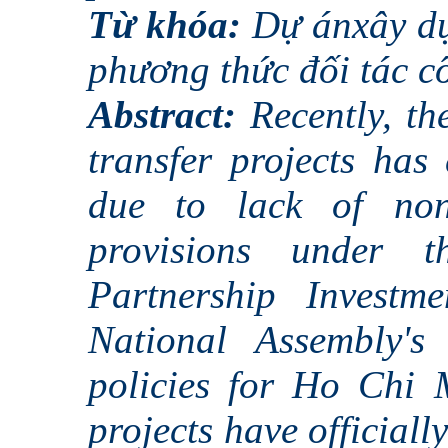
Từ khóa:
Dự ánxây dự
phương thức đối tác cô
Abstract:
Recently, th
transfer projects has
due to lack of non-
provisions under 
Partnership Invest
National Assembly's
policies for Ho Chi M
projects have officiall