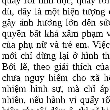
quấy rối tình dục, quấy rố
dù, đây là một hiện tượng đ
gây ảnh hưởng lớn đến sức
quyền bất khả xâm phạm v
của phụ nữ và trẻ em. Việc
mới chỉ dừng lại ở hình t
Bởi lẽ, theo giải thích củ
chưa nguy hiểm cho xã hộ
nhiệm hình sự, mà chỉ áp
nhiên, nếu hành vi quấy rố