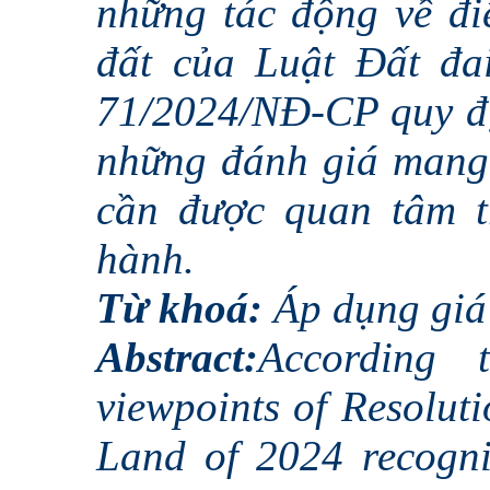
những tác động về đi
đất của Luật Đất đa
71/2024/NĐ-CP quy đị
những đánh giá mang 
cần được quan tâm tr
hành.
Từ khoá:
Áp dụng giá 
Abstract:
According t
viewpoints of Resolu
Land of 2024 recogn