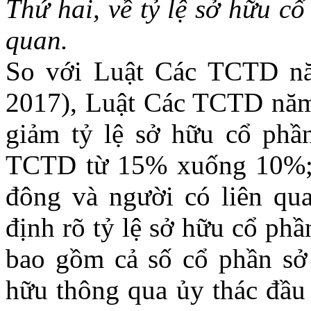
Thứ hai, về tỷ lệ sở hữu c
quan.
So với Luật Các TCTD nă
2017), Luật Các TCTD năm
giảm tỷ lệ sở hữu cổ phần
TCTD từ 15% xuống 10%;
đông và người có liên qu
định rõ tỷ lệ sở hữu cổ phầ
bao gồm cả số cổ phần sở 
hữu thông qua ủy thác đầu