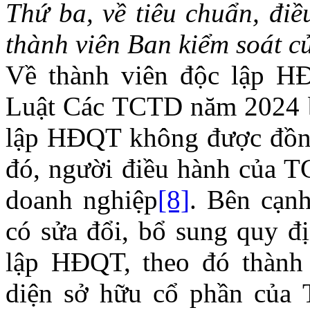
Thứ ba,
về tiêu chuẩn, điề
thành viên Ban kiểm soát
c
Về thành viên độc lập HĐ
Luật Các TCTD năm 2024 b
lập HĐQT không được đồng
đó, người điều hành của T
doanh nghiệp
[8]
. Bên cạn
có sửa đổi, bổ sung quy đị
lập HĐQT, theo đó thành
diện sở hữu cổ phần của