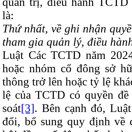
quản trị, điều hành TCT
là:
Thứ nhất, về ghi nhận quyề
tham gia quản lý, điều hà
Luật Các TCTD năm 2024
hoặc nhóm cổ đông sở hữ
thông trở lên hoặc tỷ lệ kh
lệ của TCTD có quyền đề
soát
[3]
. Bên cạnh đó, Lu
đổi, bổ sung quy định về 