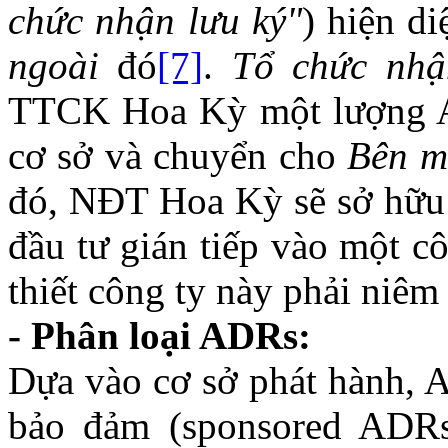
chức nhận lưu ký"
) hiện di
ngoài
đó
[7]
.
Tổ chức nhậ
TTCK Hoa Kỳ một lượng A
cơ sở và chuyển cho
Bên m
đó, NĐT Hoa Kỳ sẽ sở hữu
đầu tư gián tiếp vào một c
thiết công ty này phải niê
- Phân loại ADRs:
Dựa vào cơ sở phát hành, 
bảo đảm (sponsored ADR