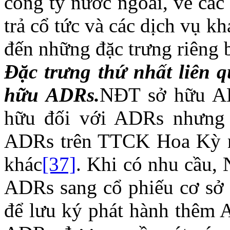
công ty nước ngoài, về các
trả cổ tức và các dịch vụ 
đến những đặc trưng riêng b
Đặc trưng thứ nhất liên 
hữu ADRs.
NĐT sở hữu AD
hữu đối với ADRs nhưng 
ADRs trên TTCK Hoa Kỳ nh
khác
[37]
. Khi có nhu cầu,
ADRs sang cổ phiếu cơ sở 
để lưu ký phát hành thêm