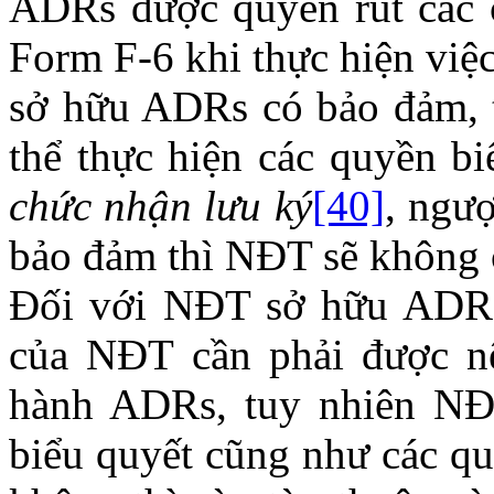
ADRs được quyền rút các c
Form F-6 khi thực hiện việ
sở hữu ADRs có bảo đảm, t
thể thực hiện các quyền b
chức nhận lưu ký
[40]
, ngư
bảo đảm thì NĐT sẽ không 
Đối với NĐT sở hữu ADRs
của NĐT cần phải được nê
hành ADRs, tuy nhiên N
biểu quyết cũng như các q