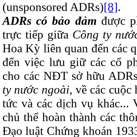
(unsponsored ADRs)
[8]
.
ADRs có bảo đảm
được ph
trực tiếp giữa
Công ty nướ
Hoa Kỳ liên quan đến các q
đến việc lưu giữ các cổ ph
cho các NĐT sở hữu ADRs c
ty nước ngoài
, về các cuộc 
tức và các dịch vụ khác...
chủ thể hoàn thành các th
Đạo luật Chứng khoán 1933