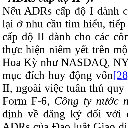
Nếu ADRs cấp độ I dành c
lại ở nhu cầu tìm hiểu, ti
cấp độ II dành cho các c
thực hiện niêm yết trên mộ
Hoa Kỳ như NASDAQ, NY
mục đích huy động vốn
[28
II, ngoài việc tuân thủ qu
Form F-6,
Công ty nước 
định về đăng ký đối với 
ADRs của Đạo luật Giao d