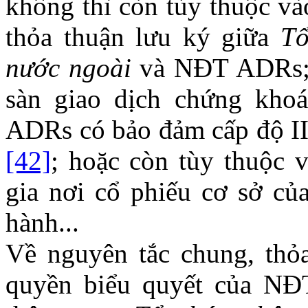
không thì còn tùy thuộc và
thỏa thuận lưu ký giữa
Tổ
nước ngoài
và NĐT ADRs; t
sàn giao dịch chứng kho
ADRs có bảo đảm cấp độ II
[42]
; hoặc còn tùy thuộc 
gia nơi cổ phiếu cơ sở c
hành...
Về nguyên tắc chung, thỏ
quyền biểu quyết của NĐ