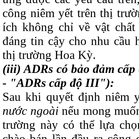
công niêm yết trên thị trư
ích không chỉ về vật chấ
đáng tin cậy cho nhu cầu h
thị trường Hoa Kỳ.
(iii) ADRs có bảo đảm cấp 
- "ADRs cấp độ III"):
Sau khi quyết định niêm
nước ngoài
nếu mong muốn 
trường này có thể lựa ch
chào bán lần đầu ra công