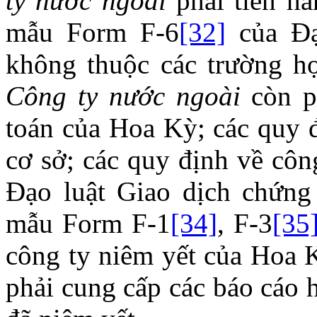
ty nước ngoài
phải tiến h
mẫu Form F-6
[32]
của Đạ
không thuộc các trường h
Công ty nước ngoài
còn ph
toán của Hoa Kỳ; các quy đ
cơ sở; các quy định về côn
Đạo luật Giao dịch chứng
mẫu Form F-1
[34]
, F-3
[35
công ty niêm yết của Hoa K
phải cung cấp các báo cáo 