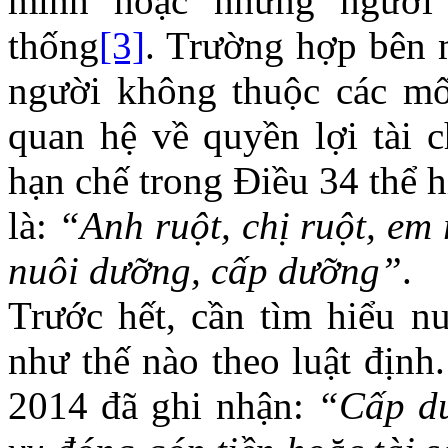
mình hoặc những người
thống
[3]
. Trường hợp bên
người không thuộc các mối
quan hệ về quyền lợi tài 
hạn chế trong Điều 34 thể h
là:
“Anh ruột, chị ruột, em
nuôi dưỡng, cấp dưỡng”
.
Trước hết, cần tìm hiểu n
như thế nào theo luật định
2014 đã ghi nhận:
“Cấp dư