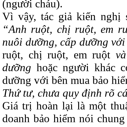
(người cháu).
Vì vậy, tác giả kiến nghị
“
Anh ruột, chị ruột, em 
nuôi dưỡng, cấp dưỡng với
ruột, chị ruột, em ruột
và
dưỡng
hoặc người khác c
dưỡng với bên mua bảo hiể
Thứ
tư
, chưa quy định rõ cá
Giá trị hoàn lại là một th
doanh bảo hiểm nói chung 