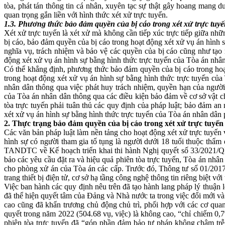
tòa, phát tán thông tin cá nhân, xuyên tạc sự thật gây hoang mang d
quan trọng gắn liền với hình thức xét xử trực tuyến.
1.3. Phương thức bảo đảm quyền của bị cáo trong xét xử trực tuyế
Xét xử trực tuyến là xét xử mà không cần tiếp xúc trực tiếp giữa nhữ
bị cáo, bảo đảm quyền của bị cáo trong hoạt động xét xử vụ án hình s
nghĩa vụ, trách nhiệm và bảo vệ các quyền của bị cáo cũng như tạo 
động xét xử vụ án hình sự bằng hình thức trực tuyến của Tòa án nhân
Có thể khẳng định, phương thức bảo đảm quyền của bị cáo trong hoạt
trong hoạt động xét xử vụ án hình sự bằng hình thức trực tuyến của
nhân dân thông qua việc phát huy trách nhiệm, quyền hạn của người 
của Tòa án nhân dân thông qua các điều kiện bảo đảm về cơ sở vật c
tòa trực tuyến phải tuân thủ các quy định của pháp luật; bảo đảm an 
xét xử vụ án hình sự bằng hình thức trực tuyến của Tòa án nhân dân 
2. Thực trạng bảo đảm quyền của bị cáo trong xét xử trực tuyến
Các văn bản pháp luật làm nền tảng cho hoạt động xét xử trực tuyế
hình sự có người tham gia tố tụng là người dưới 18 tuổi thuộc thẩ
TANDTC về Kế hoạch triển khai thi hành Nghị quyết số 33/2021
bảo các yêu cầu đặt ra và hiệu quả phiên tòa trực tuyến, Tòa án nhâ
cho phòng xử án của Tòa án các cấp. Trước đó, Thông tư số 01/20
trang thiết bị điện tử, cơ sở hạ tầng công nghệ thông tin riêng biệt vớ
Việc ban hành các quy định nêu trên đã tạo hành lang pháp lý thuận l
đã thể hiện quyết tâm của Đảng và Nhà nước ta trong việc đổi mới và
cao cũng đã khẩn trương chủ động chủ trì, phối hợp với các cơ quan
quyết trong năm 2022 (504.68 vụ, việc) là không cao, “chỉ chiếm 0,7
phiên tòa trực tuyến đã “góp phần đảm bảo tư pháp không chậm trễ,