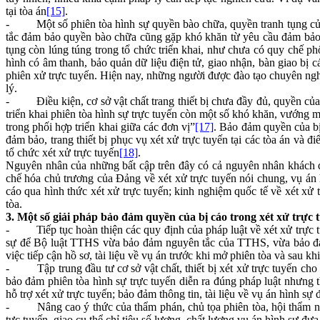
tại tòa án
[15]
.
- Một số phiên tòa hình sự quyền bào chữa, quyền tranh tụng của b
tắc đảm bảo quyền bào chữa cũng gặp khó khăn từ yêu cầu đảm bảo 
tụng còn lúng túng trong tổ chức triển khai, như chưa có quy chế phố
hình có âm thanh, bảo quản dữ liệu điện tử, giao nhận, bàn giao bị c
phiên xử trực tuyến. Hiện nay, những người được đào tạo chuyên ngh
lý.
- Điều kiện, cơ sở vật chất trang thiết bị chưa đầy đủ, quyền của 
triển khai phiên tòa hình sự trực tuyến còn một số khó khăn, vướng mắ
trong phối hợp triển khai giữa các đơn vị”
[17]
. Bảo đảm quyền của bị
đảm bảo, trang thiết bị phục vụ xét xử trực tuyến tại các tòa án và
tổ chức xét xử trực tuyến
[18]
.
Nguyên nhân của những bất cập trên đây có cả nguyên nhân khách qua
chế hóa chủ trương của Đảng về xét xử trực tuyến nói chung, vụ án h
cáo qua hình thức xét xử trực tuyến; kinh nghiệm quốc tế về xét xử
tòa.
3. Một số giải pháp bảo đảm quyền của bị cáo trong xét xử trực 
- Tiếp tục hoàn thiện các quy định của pháp luật về xét xử trực tuyế
sự để Bộ luật TTHS vừa bảo đảm nguyên tắc của TTHS, vừa bảo đảm 
việc tiếp cận hồ sơ, tài liệu về vụ án trước khi mở phiên tòa và sau khi
- Tập trung đầu tư cơ sở vật chất, thiết bị xét xử trực tuyến cho
bảo đảm phiên tòa hình sự trực tuyến diễn ra đúng pháp luật nhưng 
hỗ trợ xét xử trực tuyến; bảo đảm thông tin, tài liệu về vụ án hình sự
- Nâng cao ý thức của thẩm phán, chủ tọa phiên tòa, hội thẩm nhân 
tực tuyến, giao cụ thể chỉ tiêu số lượng, chất lượng vụ án hình sự đư