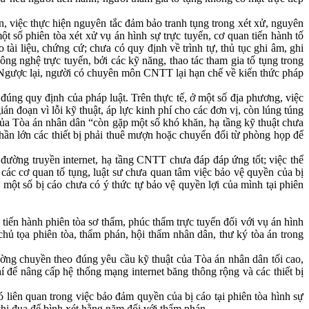
 việc thực hiện nguyên tắc đảm bảo tranh tụng trong xét xử, nguyên
ột số phiên tòa xét xử vụ án hình sự trực tuyến, cơ quan tiến hành tố
tài liệu, chứng cứ; chưa có quy định về trình tự, thủ tục ghi âm, ghi
ông nghệ trực tuyến, bởi các kỹ năng, thao tác tham gia tố tụng trong
. Ngược lại, người có chuyên môn CNTT lại hạn chế về kiến thức pháp
úng quy định của pháp luật. Trên thực tế, ở một số địa phương, việc
án đoạn vì lỗi kỹ thuật, áp lực kinh phí cho các đơn vị, còn lúng túng
của Tòa án nhân dân “còn gặp một số khó khăn, hạ tầng kỹ thuật chưa
phần lớn các thiết bị phải thuê mượn hoặc chuyển đổi từ phòng họp để
 đường truyền internet, hạ tầng CNTT chưa đáp đáp ứng tốt; việc thể
 các cơ quan tố tụng, luật sư chưa quan tâm việc bảo vệ quyền của bị
một số bị cáo chưa có ý thức tự bảo vệ quyền lợi của mình tại phiên
 tiến hành phiên tòa sơ thẩm, phúc thẩm trực tuyến đối với vụ án hình
 tọa phiên tòa, thẩm phán, hội thẩm nhân dân, thư ký tòa án trong
ờng chuyền theo đúng yêu cầu kỹ thuật của Tòa án nhân dân tối cao,
 để nâng cấp hệ thống mạng internet băng thông rộng và các thiết bị
liên quan trong việc bảo đảm quyền của bị cáo tại phiên tòa hình sự
 thi đua để bình xét hằng năm đối với thẩm phán.