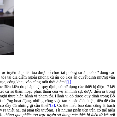
ực tuyến là phiên tòa được tổ chức tại phòng xử án, có sử dụng các
ên tòa tại địa điểm ngoài phòng xử án do Tòa án quyết định nhưng vẫn
n tục, công khai, vào cùng một thời điểm”
[1]
.
điều kiện do pháp luật quy định, có sử dụng các thiết bị điện tử kết
xét xử sơ thẩm hoặc phúc thẩm của vụ án hình sự; được diễn ra trong
 nghi thực hiện hành vi phạm tội. Hành vi đó được quy định trong Bộ
à những hoạt động, những công việc tạo ra các điều kiện, tiền đề cần
có đầy đủ những gì cần thiết"
[3]
. Có thể hiểu bảo đảm cũng là trách
ra thiệt hại thì phải bồi thường. Từ những phân tích trên có thể hiểu
ời, thông qua
phiên tòa trực tuyến sử dụng các thiết bị điện tử kết nối