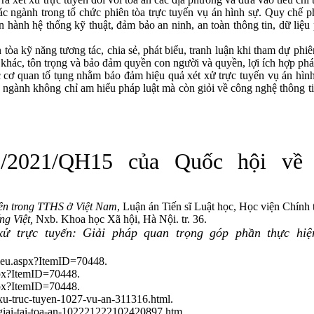
nh trong tổ chức phiên tòa trực tuyến vụ án hình sự. Quy chế phối
ận hành hệ thống kỹ thuật, đảm bảo an ninh, an toàn thông tin, dữ liệ
kỹ năng tương tác, chia sẻ, phát biểu, tranh luận khi tham dự phiên
g khác, tôn trọng và bảo đảm quyền con người và quyền, lợi ích hợp pháp
 quan tố tụng nhằm bảo đảm hiệu quả xét xử trực tuyến vụ án hình sự
 ngành không chỉ am hiểu pháp luật mà còn giỏi về công nghệ thông tin
2021/QH15 của Quốc hội về tổ
ên trong TTHS ở Việt Nam
, Luận án Tiến sĩ Luật học, Học viện Chính 
ếng Việt,
Nxb. Khoa học Xã hội, Hà Nội. tr. 36.
xử trực tuyến: Giải pháp quan trọng góp phần thực hi
bieu.aspx?ItemID=70448.
spx?ItemID=70448.
spx?ItemID=70448.
-xu-truc-tuyen-1027-vu-an-311316.html.
-giai-tai-toa-an-102221222102420897.htm.