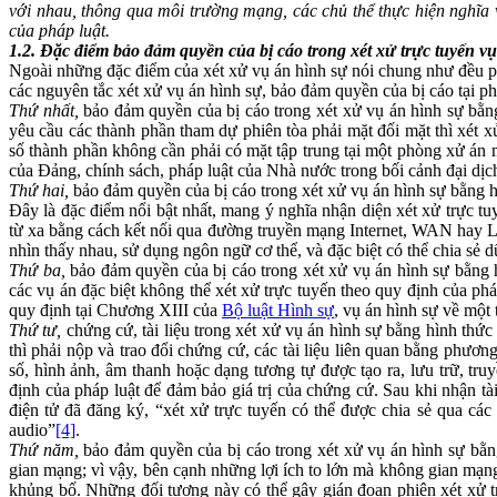
với nhau, thông qua môi trường mạng,
các chủ thể thực hiện nghĩa 
của pháp luật
.
1.2. Đặc điểm bảo đảm quyền của bị cáo trong xét xử trực tuyến v
Ngoài những đặc điểm của xét xử vụ án hình sự nói chung như đều ph
các nguyên tắc xét xử vụ án hình sự, bảo đảm quyền của bị cáo tại ph
Thứ nhất,
bảo đảm quyền của bị cáo trong xét xử vụ án hình sự bằng
yêu cầu các thành phần tham dự phiên tòa phải mặt đối mặt thì xét x
số thành phần không cần phải có mặt tập trung tại một phòng xử án
của Đảng, chính sách, pháp luật của Nhà nước trong bối cảnh đại dịch
Thứ hai,
bảo đảm quyền của bị cáo trong xét xử vụ án hình sự bằng h
Đây là đặc điểm nổi bật nhất, mang ý nghĩa nhận diện xét xử trực tuy
từ xa bằng cách kết nối qua đường truyền mạng Internet, WAN hay L
nhìn thấy nhau, sử dụng ngôn ngữ cơ thể, và đặc biệt có thể chia sẻ dữ 
Thứ ba,
bảo đảm quyền của bị cáo trong xét xử vụ án hình sự bằng hình
các vụ án đặc biệt không thể xét xử trực tuyến theo quy định của ph
quy định tại Chương XIII của
Bộ luật Hình sự
, vụ án hình sự về một
Thứ tư,
chứng cứ, tài liệu trong xét xử vụ án hình sự bằng hình thức
thì phải nộp và trao đổi chứng cứ, các tài liệu liên quan bằng phương
số, hình ảnh, âm thanh hoặc dạng tương tự được tạo ra, lưu trữ, tr
định của pháp luật để đảm bảo giá trị của chứng cứ. Sau khi nhận tà
điện tử đã đăng ký, “xét xử trực tuyến có thể được chia sẻ qua các 
audio”
[4]
.
Thứ năm,
bảo đảm quyền của bị cáo trong xét xử vụ án hình sự bằng
gian mạng; vì vậy, bên cạnh những lợi ích to lớn mà không gian mạng
khủng bố. Những đối tượng này có thể gây gián đoạn phiên xét xử tr