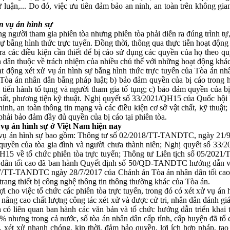
ư luận,... Do đó, việc ưu tiên đảm bảo an ninh, an toàn trên không gia
n vụ án hình sự
ng người tham gia phiên tòa nhưng phiên tòa phải diễn ra đúng trình t
ự bằng hình thức trực tuyến. Đồng thời, thông qua thực tiễn hoạt động 
ra các điều kiện cần thiết để bị cáo sử dụng các quyền của họ theo q
 dân thuộc về trách nhiệm của nhiều chủ thể với những hoạt động khác
 động xét xử vụ án hình sự bằng hình thức trực tuyến của Tòa án nhâ
 Tòa án nhân dân bằng pháp luật; b) bảo đảm quyền của bị cáo trong 
tiến hành tố tụng và người tham gia tố tụng; c) bảo đảm quyền của bị
hất, phương tiện kỹ thuật. Nghị quyết số 33/2021/QH15 của Quốc hội 
ninh, an toàn thông tin mạng và các điều kiện cơ sở vật chất, kỹ thuậ
phải bảo đảm đầy đủ quyền của bị cáo tại phiên tòa.
 vụ án hình sự ở Việt Nam hiện nay
n vụ án hình sự bao gồm: Thông tư số 02/2018/TT-TANDTC, ngày 21/9/20
m quyền của tòa gia đình và người chưa thành niên; Nghị quyết số 33
/QH15 về tổ chức phiên tòa trực tuyến; Thông tư Liên tịch số 0
n dân tối cao đã ban hành Quyết định số 50/QĐ-TANDTC hướng dẫn về tr
17/TT-TANDTC ngày 28/7/2017 của Chánh án Tòa án nhân dân tối cao q
i trang thiết bị công nghệ thông tin thông thường khác của Tòa án.
ợi cho việc tổ chức các phiên tòa trực tuyến, trong đó có xét xử vụ á
 nâng cao chất lượng công tác xét xử và được cử tri, nhân dân đánh gi
 có liên quan ban hành các văn bản và tổ chức hướng dẫn triển khai th
% nhưng trong cả nước, số tòa án nhân dân cấp tỉnh, cấp huyện đã tổ 
 xét xử nhanh chóng, kịp thời, đảm bảo quyền, lợi ích hợp pháp, tạo 