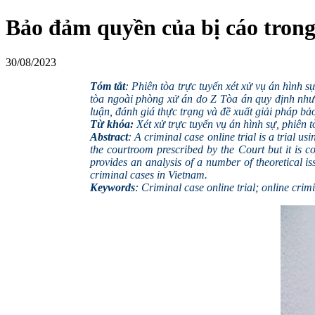
Bảo đảm quyền của bị cáo trong
30/08/2023
Tóm tắt
: Phiên tòa trực tuyến xét xử vụ án hình s
tòa ngoài phòng xử án do Z Tòa án quy định nhưng
luận, đánh giá thực trạng và đề xuất giải pháp bả
Từ khóa:
Xét xử trực tuyến vụ án hình sự, phiên 
Abstract
: A criminal case online trial is a trial u
the courtroom prescribed by the Court but it is co
provides an analysis of a number of theoretical is
criminal cases in Vietnam.
Keywords
: Criminal case online trial; online crim