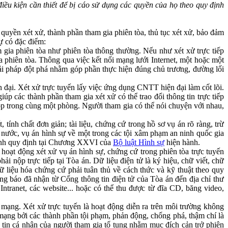
iều kiện cần thiết để bị cáo sử dụng các quyền của họ theo quy định
uyền xét xử, thành phần tham gia phiên tòa, thủ tục xét xử, bảo đảm
ự có đặc điểm:
 gia phiên tòa như phiên tòa thông thường. Nếu như xét xử trực tiếp
a phiên tòa. Thông qua việc kết nối mạng lưới Internet, một hoặc một
ải pháp đột phá nhằm góp phần thực hiện đúng chủ trương, đường lối
 đại. Xét xử trực tuyến lấy việc ứng dụng CNTT hiện đại làm cốt lõi.
úp các thành phần tham gia xét xử có thể trao đổi thông tin trực tiếp
p trong cùng một phòng. Người tham gia có thể nói chuyện với nhau,
 tính chất đơn giản; tài liệu, chứng cứ trong hồ sơ vụ án rõ ràng, trừ
à nước, vụ án hình sự về một trong các tội xâm phạm an ninh quốc gia
tranh quy định tại Chương XXVI của
Bộ luật Hình sự
hiện hành.
g hoạt động xét xử vụ án hình sự, chứng cứ trong phiên tòa trực tuyến
ải nộp trực tiếp tại Tòa án. Dữ liệu điện tử là ký hiệu, chữ viết, chữ
ữ liệu hóa chứng cứ phải tuân thủ về cách thức và kỹ thuật theo quy
ông báo đã nhận từ Cổng thông tin điện tử của Tòa án đến địa chỉ thư
Intranet, các website... hoặc có thể thu được từ đĩa CD, băng video,
 mạng. Xét xử trực tuyến là hoạt động diễn ra trên môi trường không
 mạng bởi các thành phần tội phạm, phản động, chống phá, thậm chí là
 tin cá nhân của người tham gia tố tụng nhằm mục đích cản trở phiên