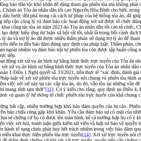
đồng bào dân tộc khó khăn dễ dàng tham gia phiên tòa mà không phải đ
V, Chánh án Tòa án nhân dân tối cao Nguyễn Hòa Bình cho biết, trong 
h dấu bước đột phá trong cải cách tư pháp của hệ thống tòa án, đã gi
tiếp cận công lý và đảm bảo các hoạt động xét xử được tổ chức đúng t
iển khai công tác tòa án năm 2023 do Tòa án nhân dân tối cao tổ chức
n, tạo được hiệu ứng dư luận xã hội rất tốt, nhất là trong bối cảnh dị
n lý án và trợ lý ảo đã được nhiều thẩm phán sử dụng trợ lý ảo để tha
uyến diễn ra đều bảo đảm đúng quy định của pháp luật. Thẩm phán, chủ 
giam ngoài nhiệm vụ đảm bảo trật tự phiên tòa còn được tập huấn công ng
ực tiếp.
t động xét xử vụ án hình sự bằng hình thức trực tuyến của Tòa án nhâ
t xử vụ án hình sự bằng hình thức trực tuyến của Tòa án nhân dân c
hoản 1 Điều 1 Nghị quyết số 33/2021, trên thực tế “xác định, đánh giá 
 Pháp luật về xét xử phiên tòa trực tuyến nói chung và phiên tòa hình
hiệm việc xét xử này tại các cấp tòa án, do đó, vẫn tồn tại những vấn 
hỉ mang tính tạm thời”
[11]
. Có ý kiến cho rằng, quy định tại Điề
hành và quản lý hệ thống tổ chức phiên tòa trực tuyến
còn khá chung c
bất cập, nhiều trường hợp khó bảo đảm quyền của bị cáo. Phiên tò
yền bào chữa cũng gặp khó khăn. Yêu cầu đảm bảo sự có mặt của những
 chia sẻ chứng cứ họ có được lên màn hình, kể cả trường hợp họ cố ý kh
ện việc xét hỏi, tranh luận giữa kiểm sát viên và luật sư bảo vệ quyền lợ
hành tố tụng chưa phát huy hết trách nhiệm trong việc bảo đảm quyề
triển khai thực hiện phiên tòa trực tuyến
[14]
. Xét xử trực tuyến nói c
ấn đề thẩm định chứng cứ khi xét xử trực tuyến, quyền tiếp cận chứng c