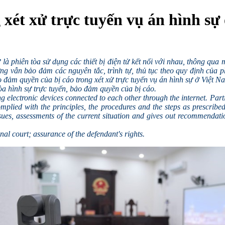
 xét xử trực tuyến vụ án hình sự
ự là phiên tòa sử dụng các thiết bị điện tử kết nối với nhau, thông qua
 vẫn bảo đảm các nguyên tắc, trình tự, thủ tục theo quy định của pháp
o đảm quyền của bị cáo trong xét xử trực tuyến vụ án hình sự ở Việt N
tòa hình sự trực tuyến, bảo đảm quyền của bị cáo.
sing electronic devices connected to each other through the internet. Part
mplied with the principles, the procedures and the steps as prescribed 
sues, assessments of the current situation and gives out recommendation
inal court; assurance of the defendant's rights.