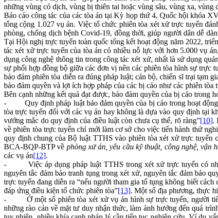
những vùng có dịch, vùng bị thiên tai hoặc vùng sâu, vùng xa, vùng 
Báo cáo công tác của các tòa án tại Kỳ họp thứ 4, Quốc hội khóa X
tổng cộng 1.027 vụ án. Việc tổ chức phiên tòa xét xử trực tuyến đán
phòng, chống dịch bệnh Covid-19, đồng thời, giúp người dân dễ dàng 
Tại Hội nghị trực tuyến toàn quốc tổng kết hoạt động năm 2022, tr
tác xét xử trực tuyến của tòa án có nhiều nỗ lực với hơn 5.000 vụ á
dụng công nghệ thông tin trong công tác xét xử, nhất là sử dụng quả
sự phối hợp đồng bộ giữa các đơn vị nên các phiên tòa hình sự trực t
bảo đảm phiên tòa diễn ra đúng pháp luật; cán bộ, chiến sĩ trại tạm 
bảo đảm quyền và lợi ích hợp pháp của các bị cáo như các phiên tòa tr
Bên cạnh những kết quả đạt được, bảo đảm quyền của bị cáo trong hoạ
- Quy định pháp luật bảo đảm quyền của bị cáo trong hoạt động xé
tòa trực tuyến đối với các vụ án hay không là dựa vào quy định tại k
vướng mắc do quy định của điều luật còn chưa cụ thể, rõ ràng”
[10]
.
về phiên tòa trực tuyến chỉ mới làm cơ sở cho việc tiến hành thử ng
quy định chung của Bộ luật TTHS vào phiên tòa xét xử trực tuyến c
BCA-BQP-BTP về
phòng xử án
,
yêu cầu kỹ thuật, công nghệ, vận 
các vụ án
[12]
.
- Việc áp dụng pháp luật TTHS trong xét xử trực tuyến có những 
nguyên tắc đảm bảo tranh tụng trong xét xử, nguyên tắc đảm bảo qu
trực tuyến đang diễn ra “nếu người tham gia tố tụng không biết cách
đáp ứng điều kiện tổ chức phiên tòa”
[13]
. Một số địa phương, thực hi
- Ở một số phiên tòa xét xử vụ án hình sự trực tuyến, người tiến 
những rào cản về mặt tư duy nhận thức, làm ảnh hưởng đến quá trình 
tuy nhiên, nhiều khía cạnh pháp lý cần tiếp tục nghiên cứu. Ví dụ v