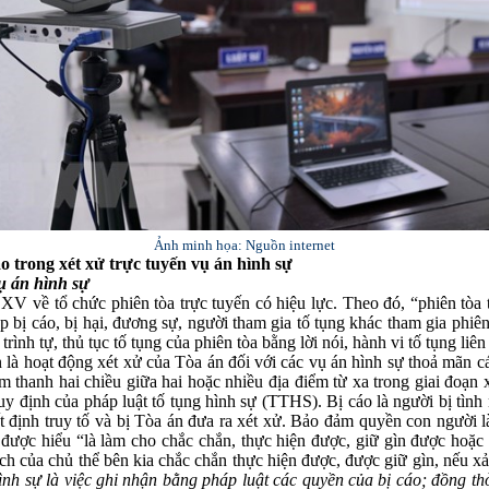
Ảnh minh họa: Nguồn internet
 trong xét xử trực tuyến vụ án hình sự
vụ án hình sự
về tổ chức phiên tòa trực tuyến có hiệu lực. Theo đó, “phiên tòa tr
ép bị cáo, bị hại, đương sự, người tham gia tố tụng khác tham gia phi
rình tự, thủ tục tố tụng của phiên tòa bằng lời nói, hành vi tố tụng liê
là hoạt động xét xử của Tòa án đối với các vụ án hình sự thoả mãn các 
m thanh hai chiều giữa hai hoặc nhiều địa điểm từ xa trong giai đoạn 
uy định của pháp luật tố tụng hình sự (TTHS). Bị cáo là người bị tình
ết định truy tố và bị Tòa án đưa ra xét xử. Bảo đảm quyền con người l
được hiểu “là làm cho chắc chắn, thực hiện được, giữ gìn được hoặc 
ch của chủ thể bên kia chắc chắn thực hiện được, được giữ gìn, nếu xảy 
ình sự
là việc ghi nhận bằng pháp luật các quyền của bị cáo; đồng th