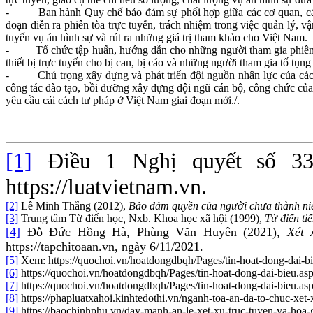
- Ban hành Quy chế bảo đảm sự phối hợp giữa các cơ quan, các ngà
đoạn diễn ra phiên tòa trực tuyến, trách nhiệm trong việc quản lý, v
tuyến vụ án hình sự và rút ra những giá trị tham khảo cho Việt Nam.
- Tổ chức tập huấn, hướng dẫn cho những người tham gia phiên tòa 
thiết bị trực tuyến cho bị can, bị cáo và những người tham gia tố tụn
- Chú trọng xây dựng và phát triển đội nguồn nhân lực của các cơ
công tác đào tạo, bồi dưỡng xây dựng đội ngũ cán bộ, công chức của
yêu cầu cải cách tư pháp ở Việt Nam giai đoạn mới./.
[1]
Điều 1 Nghị quyết số 33/
https://luatvietnam.vn.
[2]
Lê Minh Thắng (2012),
Bảo đảm quyền của người chưa thành ni
[3]
Trung tâm Từ điển học
,
Nxb. Khoa học xã hội (1999),
Từ điển ti
[4]
Đỗ Đức Hồng Hà, Phùng Văn Huyên (2021),
Xét 
https://tapchitoaan.vn, ngày 6/11/2021.
[5]
Xem: https://quochoi.vn/hoatdongdbqh/Pages/tin-hoat-dong-dai-
[6]
https://quochoi.vn/hoatdongdbqh/Pages/tin-hoat-dong-dai-bieu.a
[7]
https://quochoi.vn/hoatdongdbqh/Pages/tin-hoat-dong-dai-bieu.a
[8]
https://phapluatxahoi.kinhtedothi.vn/nganh-toa-an-da-to-chuc-xet
[9]
https://baochinhphu.vn/day-manh-an-le-xet-xu-truc-tuyen-va-hoa