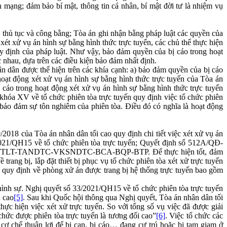
n mạng; đảm bảo bí mật, thông tin cá nhân, bí mật đời tư là nhiệm vụ
ự, thủ tục và công bằng; Tòa án ghi nhận bằng pháp luật các quyền của
xét xử vụ án hình sự bằng hình thức trực tuyến, các chủ thể thực hiện
uy định của pháp luật. Như vậy, bảo đảm quyền của bị cáo trong hoạt
 nhau, dựa trên các điều kiện bảo đảm nhất định.
n dân được thể hiện trên các khía cạnh: a) bảo đảm quyền của bị cáo
hoạt động xét xử vụ án hình sự bằng hình thức trực tuyến của Tòa án
 cáo trong hoạt động xét xử vụ án hình sự bằng hình thức trực tuyến
khóa XV về tổ chức phiên tòa trực tuyến quy định việc tổ chức phiên
t; bảo đảm sự tôn nghiêm của phiên tòa. Điều đó có nghĩa là hoạt động
18 của Tòa án nhân dân tối cao quy định chi tiết việc xét xử vụ án
/2021/QH15 về tổ chức phiên tòa trực tuyến; Quyết định số 512A/QĐ-
5/2021/TTLT-TANDTC-VKSNDTC-BCA-BQP-BTP. Để thực hiện tốt, đảm
ang bị, lắp đặt thiết bị phục vụ tổ chức phiên tòa xét xử trực tuyến
uy định về phòng xử án được trang bị hệ thống trực tuyến bao gồm
n hình sự. Nghị quyết số 33/2021/QH15 về tổ chức phiên tòa trực tuyến
á cao
[5]
. Sau khi Quốc hội thông qua Nghị quyết, Tòa án nhân dân tối
ực hiện việc xét xử trực tuyến. So với tổng số vụ việc đã được giải
chức được phiên tòa trực tuyến là tương đối cao”
[6]
. Việc tổ chức các
cơ chế thuận lợi để bị can, bị cáo… đang cư trú hoặc bị tạm giam ở