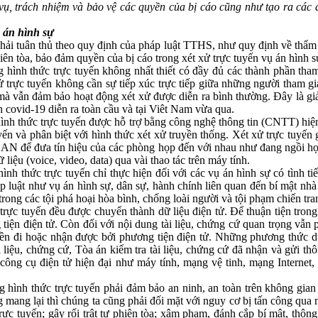
vụ, trách nhiệm và bảo vệ các quyền của bị cáo cũng như tạo ra các đ
ụ án hình sự
ải tuân thủ theo quy định của pháp luật TTHS, như quy định về thẩm q
iên tòa, bảo đảm quyền của bị cáo trong xét xử trực tuyến vụ án hình s
 hình thức trực tuyến không nhất thiết có đầy đủ các thành phần tham
ử trực tuyến không cần sự tiếp xúc trực tiếp giữa những người tham gi
 mà vẫn đảm bảo hoạt động xét xử được diễn ra bình thường. Đây là gi
 covid-19 diễn ra toàn cầu và tại Viêt Nam vừa qua.
ình thức trực tuyến được hỗ trợ bằng công nghệ thông tin (CNTT) hiện
ến và phân biệt với hình thức xét xử truyền thống. Xét xử trực tuyến gi
AN để đưa tín hiệu của các phòng họp đến với nhau như đang ngồi họ
liệu (voice, video, data) qua vài thao tác trên máy tính.
 thức trực tuyến chỉ thực hiện đối với các vụ án hình sự có tình tiết,
áp luật như vụ án hình sự, dân sự, hành chính liên quan đến bí mật nh
 trong các tội phá hoại hòa bình, chống loài người và tội phạm chiến 
 trực tuyến đều được chuyển thành dữ liệu điện tử. Để thuận tiện tron
 tiện điện tử. Còn đối với nội dung tài liệu, chứng cứ quan trọng vẫn ph
uyền đi hoặc nhận được bởi phương tiện điện tử. Những phương thức d
i liệu, chứng cứ, Tòa án kiểm tra tài liệu, chứng cứ đã nhận và gửi th
công cụ điện tử hiện đại như máy tính, mạng vệ tinh, mạng Internet, 
 hình thức trực tuyến phải đảm bảo an ninh, an toàn trên không gian
 mang lại thì chúng ta cũng phải đối mặt với nguy cơ bị tấn công qua
ực tuyến; gây rối trật tự phiên tòa; xâm phạm, đánh cắp bí mật, thông