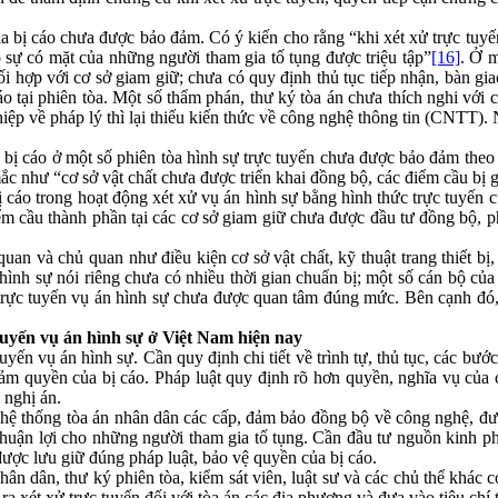
ị cáo chưa được bảo đảm. Có ý kiến cho rằng “khi xét xử trực tuyến,
sự có mặt của những người tham gia tố tụng được triệu tập”
[16]
. Ở m
i hợp với cơ sở giam giữ; chưa có quy định thủ tục tiếp nhận, bàn giao 
áo tại phiên tòa. Một số thẩm phán, thư ký tòa án chưa thích nghi với c
iệp về pháp lý thì lại thiếu kiến thức về công nghệ thông tin (CNTT)
bị cáo ở một số phiên tòa hình sự trực tuyến chưa được bảo đảm theo đ
c như “cơ sở vật chất chưa được triển khai đồng bộ, các điểm cầu bị gi
 cáo trong hoạt động xét xử vụ án hình sự bằng hình thức trực tuyến 
 điểm cầu thành phần tại các cơ sở giam giữ chưa được đầu tư đồng bộ, 
n và chủ quan như điều kiện cơ sở vật chất, kỹ thuật trang thiết bị,
ình sự nói riêng chưa có nhiều thời gian chuẩn bị; một số cán bộ của
 trực tuyến vụ án hình sự chưa được quan tâm đúng mức. Bên cạnh đó, 
tuyến vụ án hình sự ở Việt Nam hiện nay
n vụ án hình sự. Cần quy định chi tiết về trình tự, thủ tục, các bước
quyền của bị cáo. Pháp luật quy định rõ hơn quyền, nghĩa vụ của chủ
 nghị án.
 hệ thống tòa án nhân dân các cấp, đảm bảo đồng bộ về công nghệ, đư
thuận lợi cho những người tham gia tố tụng. Cần đầu tư nguồn kinh phí
 được lưu giữ đúng pháp luật, bảo vệ quyền của bị cáo.
dân, thư ký phiên tòa, kiểm sát viên, luật sư và các chủ thể khác có 
a ra xét xử trực tuyến đối với tòa án các địa phương và đưa vào tiêu chí