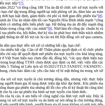
ến trực tiếp”
[7]
.
năm 2022 “có tổng cộng 188 Tòa án đã tổ chức xét xử trực tuyến với
úp hạn chế tập trung đông người tại một phòng xử án, đảm bảo an toàn
hời hạn luật định, giảm thiểu chi phí và thời gian đến phiên tòa”
[8]
.
, Chánh án Tòa án nhân dân tối cao Nguyễn Hòa Bình nhấn mạnh “công
ch bệnh có những diễn biến phức tạp. Hệ thống tòa án đã đẩy mạnh ứng
m khảo trong công việc của mình”
[9]
. Nhờ làm tốt công tác chuẩn bị và
tọa phiên tòa, hội thẩm, thư ký tòa án phát huy tinh thần trách nhiệm
hệ thông tin để hỗ trợ các bị cáo trả lời Hội đồng xét xử qua camera,
n dân qua thực tiễn xét xử có những bất cập, hạn chế:
òn nhiều bất cập. Căn cứ để Thẩm phán quyết định có tổ chức phiên
tiêu chí này để quyết định mở phiên tòa trực tuyến còn khá lúng túng,
 sự ở Việt Nam hiện nay chưa đầy đủ, đồng bộ, “các quy định hiện nay
đề trong hoạt động TTHS chưa được quy định cụ thể, việc viện dẫn các
u 4, Điều 5 Thông tư Liên tịch số 05/2021/TTLT-TANDTC-VKSNDTC-
hung, chưa bảo đảm các yêu cầu bảo vệ bí mật thông tin trong xét xử
a xét xử trực tuyến là chủ trương đúng đắn, nhưng việc thực hiện
 người tham gia tố tụng được triệu tập khó đạt được. Khi phiên tòa
ông tham gia phiên tòa nhưng đổ lỗi cho yếu tố kỹ thuật thì cũng khó
i cho bị cáo tại phiên tòa hình sự trực tuyến còn hình thức.
n của bị cáo, ít am hiểu về công nghệ của lĩnh vực mới này. Đây là
hung và xét xử trực tuyến vụ án hình sự nói riêng là chủ trương đúng,
ứ nếu người tiến hành, người tham gia tố tụng không có mặt trực tiếp