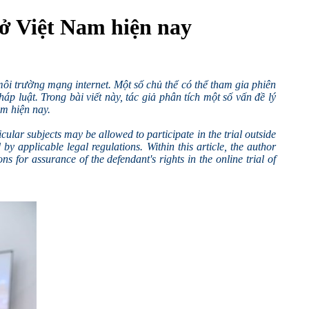
 ở Việt Nam hiện nay
 môi trường mạng internet. Một số chủ thể có thể tham gia phiên
 luật. Trong bài viết này, tác giả phân tích một số vấn đề lý
am hiện nay.
icular subjects may be allowed to participate in the trial outside
by applicable legal regulations. Within this article, the author
s for assurance of the defendant's rights in the online trial of