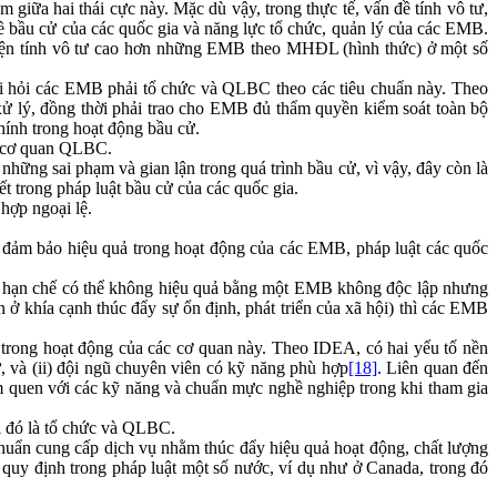
iữa hai thái cực này. Mặc dù vậy, trong thực tế, vấn đề tính vô tư,
về bầu cử của các quốc gia và năng lực tổ chức, quản lý của các EMB.
ện tính vô tư cao hơn những EMB theo MHĐL (hình thức) ở một số
đòi hỏi các EMB phải tổ chức và QLBC theo các tiêu chuẩn này. Theo
xử lý, đồng thời phải trao cho EMB đủ thẩm quyền kiểm soát toàn bộ
ính trong hoạt động bầu cử.
ác cơ quan QLBC.
những sai phạm và gian lận trong quá trình bầu cử, vì vậy, đây còn là
 trong pháp luật bầu cử của các quốc gia.
hợp ngoại lệ.
ể đảm bảo hiệu quả trong hoạt động của các EMB, pháp luật các quốc
ức hạn chế có thể không hiệu quả bằng một EMB không độc lập nhưng
 ở khía cạnh thúc đẩy sự ổn định, phát triển của xã hội) thì các EMB
trong hoạt động của các cơ quan này. Theo IDEA, có hai yếu tố nền
ử, và (ii) đội ngũ chuyên viên có kỹ năng phù hợp
[18]
. Liên quan đến
àm quen với các kỹ năng và chuẩn mực nghề nghiệp trong khi tham gia
i đó là tổ chức và QLBC.
chuẩn cung cấp dịch vụ nhằm thúc đẩy hiệu quả hoạt động, chất lượng
uy định trong pháp luật một số nước, ví dụ như ở Canada, trong đó