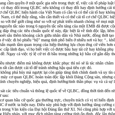
ị đang cầm quyền ở một quốc gia nên trong thực tế, việc cải tổ pháp lu
hể có thay đổi trong QLBC nếu không có thay đổi hay định hướng cải tổ 
, cơ chế QLBC hiện hành của Việt Nam có cần và có thể cải tổ hay khô
 Nam, có thể thấy rằng, vẫn cần thiết và có thể cải tổ cơ chế QLBC hiệ
 với thế giới cũng như so với sự phát triển nhanh chóng về mọi mặt c
uyên tắc nào trong 6 nguyên tắc nền tảng của một EMB đã được cộng 
g đáp ứng các tiêu chuẩn quốc tế này, đặc biệt là về tính độc lập, liê
 khoét sâu thêm khoảng cách giữa nhân dân và Nhà nước, đồng thời tạo
 ở việc đi bỏ phiếu “hộ” mang tính phổ biến ở nhiều nơi và họ: “.. kh
hấn mạnh tầm quan trọng của hiệp thương lựa chọn ứng cử viên hơn cả
cấp lãnh đạo, vì họ biết việc có được bầu hay tái cử hay không phụ th
đề. Ngay cả việc tỷ lệ cử tri đi bầu trong những kỳ bầu cử gần đây th
iều nhược điểm mà không được khắc phục thì nó sẽ là tác nhân châm 
 rất cần được cải tổ để tránh những hậu quả tiêu cực đó.
hông phá hủy mà ngược lại còn giúp tăng tính chính danh và uy tín củ
 bộ máy cơ quan QLBC hoàn toàn độc lập khỏi Đảng Cộng sản, nhưng c
 tính chuyên nghiệp, hiệu quả, định hướng/tinh thần phục vụ và cả sự 
sát các tiêu chuẩn và thông lệ quốc tế về QLBC, đồng thời tính đến 
ư sau:
 cơ quan bầu cử quốc gia thường trực, chuyên trách có vị trí hiến địn
BC ở nước ta hiện nay. Điều này phù hợp với định hướng tăng cường 
trong Văn kiện của Đại hội Đảng lần thứ XI. Nó cũng phù hợp với xu
g Hiến pháp, với mục đích nhằm tăng cường tính ổn định, độc lập thông