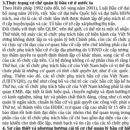
3.Thực trạng cơ chế quản lý bầu cử ở nước ta
Theo Hiến pháp 1992 (sửa đổi, bổ sung năm 2001), Luật Bầu cử đại
bổ sung năm 2010), việc bầu cử đại biểu Quốc hội và đại biểu HĐN
trách, mà chỉ là các tổ chức lâm thời được thành lập để phụ trách 
ở cấp huyện/quận và các Tổ bầu cử (ở cấp xã/phường/thị trấn.
Đối chiếu với thực tiễn QLBC trên thế giới, có thể rút ra một số nhậ
Thứ nhất,
bộ máy các tổ chức phụ trách bầu cử hiện hành của Việt 
ương không được lập ra và quản lý bởi Chính phủ, còn các tổ chức
và chịu sự chỉ đạo của cơ quan bầu cử cấp trên chứ không phải củ
tổ chức phụ trách bầu cử ở cấp địa phương do UBND các cấp tương 
tuy thẩm quyền ra quyết định thành lập có khác nhau, song các tổ ch
của các tổ chức cấp trên. Cả hệ thống không có sự phân chia rõ ràng
Thứ hai,
các tổ chức phụ trách bầu cử của Việt Nam hiện có vị thế t
chưa phải là
những cơ quan có tính chất quyền lực
như ở các quốc 
riêng. Thêm vào đó, các tổ chức phụ trách bầu cử của Việt Nam
(UBTVQH), cụ thể như công bố và chủ trì các cuộc bầu cử; lập kế h
Thứ ba,
các tổ chức phụ trách bầu cử của Việt Nam không phải là nh
quan EMB, đặc biệt là tính hiệu quả, chuyên nghiệp và định hướng/t
có kinh nghiệm, năng lực và phẩm chất thích đáng, cũng như có một h
quản lý ngân sách, chuẩn bị bầu cử và giải quyết các công việc phát s
Thứ tư,
số thành viên của HĐBC (cơ quan cấp cao nhất) từ 15 đến 21 n
bảo đảm tốt hơn tính đại diện của các nhóm chủ thể quan trọng tron
phần của các tổ chức phụ trách bầu cử chỉ bao gồm đại diện của các 
này khiến cho tính độc lập, minh bạch và tin cậy của các tổ chức ph
4. Sự cần thiết và phương hướng cải tổ cơ chế quản lý bầu cử hi