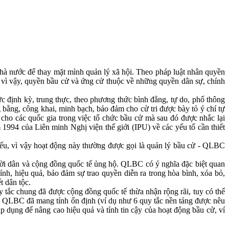
 nhà nước để thay mặt mình quản lý xã hội. Theo pháp luật nhân quyền
 vì vậy, quyền bầu cử và ứng cử thuộc về những quyền dân sự, chính
c định kỳ, trung thực, theo phương thức bình đẳng, tự do, phổ thông
 bằng, công khai, minh bạch, bảo đảm cho cử tri được bày tỏ ý chí tự
cho các quốc gia trong việc tổ chức bầu cử mà sau đó được nhắc lại
994 của Liên minh Nghị viện thế giới (IPU) về các yếu tố cần thiết
hiếu, vì vậy hoạt động này thường được gọi là quản lý bầu cử - QLBC
ười dân và cộng đồng quốc tế ủng hộ. QLBC có ý nghĩa đặc biệt quan
ính, hiệu quả, bảo đảm sự trao quyền diễn ra trong hòa bình, xóa bỏ,
t dân tộc.
tắc chung đã được cộng đồng quốc tế thừa nhận rộng rãi, tuy có thể
áp QLBC đã mang tính ổn định (ví dụ như 6 quy tắc nền tảng được nêu
áp dụng để nâng cao hiệu quả và tính tin cậy của hoạt động bầu cử, ví