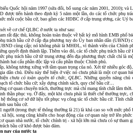
 biểu Quốc hội năm 1997 (sửa đổi, bổ sung các năm 2001, 2010); và
D được tiến hành theo định kỳ 5 năm một lần, do các tổ chức phụ tr
tổ chức mỗi cuộc bầu cử, bao gồm các HĐBC ở cấp trung ương, các Uỷ ba
n xét về cơ chế QLBC ở nước ta như sau:
Nam rất đặc thù, không hoàn toàn thuộc về bất kỳ mô hình EMB phổ bi
 phụ trách bầu cử ở cấp địa phương tuy do Ủy ban nhân dân (UBND) c
a UBND cùng cấp; nó không phải là MHĐL, vì thành viên của Chính ph
ứng quyết định thành lập. Thêm vào đó, các tổ chức phụ trách bầu cử
ức phụ trách bầu cử từ trung ương đến địa phương thực chất chỉ là mộ
 thành hai cấu phần độc lập và cấu phần thuộc Chính phủ.
hấp, không tương xứng với tầm quan trọng của nó. Xét từ nhiều góc độ,
gia dân chủ
.
Điều này thể hiện ở việc nó chưa phải là một cơ quan hi
 hiện
chưa có toàn quyền tổ chức, QLBC
. Những quyền năng chủ 
oạch tổ chức bầu cử; xây dựng chính sách, quy chế bầu cử…
ững cơ quan chuyên trách, thường trực mà chỉ mang tính chất lâm thờ
inh thần phục vụ. Ở đây, một khi chưa phải là thiết chế thường trực
ệ thống cơ sở dữ liệu tốt phục vụ công tác tổ chức bầu cử. Tính chất l
inh sau bầu cử.
gười (trong thực tế thông thường là 21) là khá cao so với mức phổ bi
g xã hội, song cũng khiến cho hoạt động của cơ quan này trở lên phức
cơ quan nhà nước, tổ chức chính trị - xã hội lớn mà chưa có sự tham gi
ụ trách bầu cử khó được bảo đảm.
ện nay của nước ta