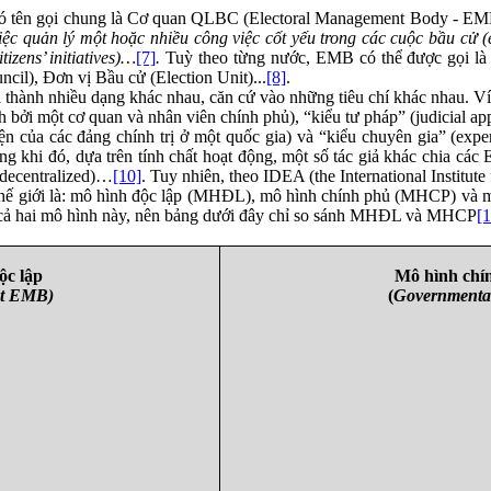
ế có tên gọi chung là Cơ quan QLBC (Electoral Management Body
-
EMB
ệc quản lý một hoặc nhiều công việc cốt yếu trong các cuộc bầu cử (e
tizens’ initiatives)…
[7]
.
Tuỳ theo từng nước, EMB có thể được gọi là
cil), Đơn vị Bầu cử (Election Unit)...
[8]
.
ành nhiều dạng khác nhau, căn cứ vào những tiêu chí khác nhau. Ví d
bởi một cơ quan và nhân viên chính phủ), “kiểu tư pháp” (judicial ap
ện của các đảng chính trị ở một quốc gia) và “kiểu chuyên gia” (expe
ong khi đó, dựa trên tính chất hoạt động, một số tác giả khác chia c
d-decentralized)…
[10]
. Tuy nhiên, theo IDEA (the International Institut
 thế giới là: mô hình độc lập (MHĐL), mô hình chính phủ (MHCP) và
a cả hai mô hình này, nên bảng dưới đây chỉ so sánh MHĐL và MHCP
[1
ộc lập
Mô hình chí
nt EMB)
(
Government