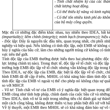
- Tính chất nhiệm kỳ của các thà
chất lượng hoạt động.
- Có thể thiếu kỹ năng và kinh nghi
- Có thể tốn nhiều kinh phí do khô
của bộ máy công quyền.
Mặc dù có những đặc điểm khác nhau, tuy nhiên theo IDEA, bất kể 
(impartiality);
liêm chính (integrity);
minh bạch (transparency);
hiệu 
-
Độc lập
: Đây là nguyên tắc đầu tiên, quan trọng nhất, chi phối
nghiệp và hiệu quả. Nếu không có tính độc lập, một EMB sẽ không cò
hủy ý nghĩa của bầu cử, làm cho những người trúng cử không có tính
vực trên thế giới.
Tính độc lập của EMB thường được hiểu theo hai phương diện: độc l
lực lượng chính trị nào). Trong thực tế, độc lập về tổ chức và độc 
trường hợp EMB độc lập về tổ chức nhưng vẫn không độc lập trong ho
Theo IDEA, sự độc lập của EMB, đặc biệt là độc lập về tổ chức, chỉ
hình EMB đã đề cập ở trên, MHĐL có khả năng bảo đảm tính độc l
tính độc lập của EMB vì ngoài vị thế cho phép nó không chịu sự quả
so với MHCP.
-
Vô tư:
Tính chất vô tư của EMB có ý nghĩa đặc biệt quan trọng đến
EMB cũng như tính hợp pháp, chính danh của cuộc bầu cử và những
Theo IDEA, tính vô tư là một trong những tiêu chí đánh giá sự th
một cách công bằng, không được thiên vị hay phân biệt đối xử với b
Về lý thuyết, một EMB theo MHĐL sẽ có khả năng đảm bảo sự vô tư