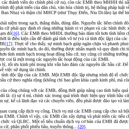
 các thành viên do chính phủ cử ra), còn các EMB theo MHHH thì nằm g
rình độ phát triển của dân chủ, văn hóa chính trị, hệ thống pháp luật 
an Nha) và thậm chí MHCP (như Thụy Điển, Niu Di-lân) lại thể hi
 khái niệm trong sạch, thẳng thắn, đúng đắn. Nguyên tắc liêm chính 
ầu cử phải quy định rõ ràng những hành vi vi phạm và các hình thức 
hạm đó
[16]
. Các EMB theo MHĐL thường bảo đảm tốt hơn tính liêm ch
hời là điều kiện cần để đánh giá tính vô tư (và cả tính độc lập) của c
EMB
[17]
. Thực tế cho thấy, sự minh bạch giúp ngăn chặn và phanh phui 
uyên tắc minh bạch, do đó, thường được nhấn mạnh và quy định chi tiết
ơn tính minh bạch trong hoạt động bầu cử, tuy cũng có những trường 
ược coi là một trong các nguyên tắc hoạt động của các EMB.
 lý, tối ưu kinh phí trong khi vẫn bảo đảm các nguyên tắc bầu cử. Đ
ề việc sử dụng tài chính.
đến tính độc lập của các EMB. Một EMB độc lập nhưng trình độ tổ ch
a bầu cử theo nghĩa rộng (không chỉ bao gồm khía cạnh kinh phí, mà còn
 của công chúng với các EMB, đồng thời giúp nâng cao tính hiệu quả 
là: (i) sự tỉ mỉ, chính xác trong quá trình thực hiện quy trình bầu c
n sự, kể cả lãnh đạo và các chuyên viên, đều phải được đào tạo và l
quan cung cấp dịch vụ công. Dịch vụ mà các EMB cung cấp cho xã hộ
 của EMB. Chính vì vậy, các EMB cần xây dựng và phát triển các tiêu 
tổ chức và QLBC. Một số tiêu chuẩn dịch vụ cơ bản của EMB đã được q
bầu cử, phân phối phiếu bầu, truyền thông…
[20]
.