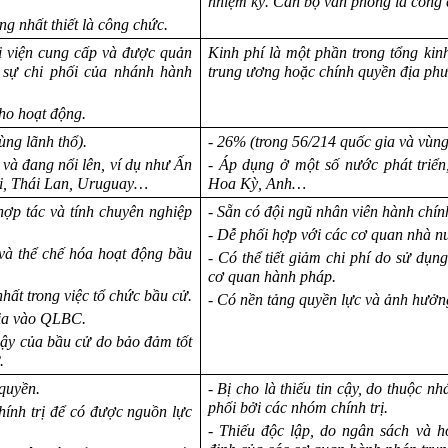
.
nhiệm kỳ. Cán bộ văn phòng là công c
g nhất thiết là công chức.
ị viện cung cấp và được quản
Kinh phí là một phần trong tổng kin
u sự chi phối của nhánh hành
trung ương hoặc chính quyền địa ph
cho hoạt động.
ùng lãnh thổ).
- 26% (trong 56/214 quốc gia và vùng
 và đang nổi lên, ví dụ như Ấn
- Áp dụng ở một số nước phát triển
i, Thái Lan, Uruguay…
Hoa Kỳ, Anh…
hợp tác và tính chuyên nghiệp
- Sẵn có đội ngũ nhân viên hành chính
- Dễ phối hợp với các cơ quan nhà n
 và thể chế hóa hoạt động bầu
- Có thể tiết giảm chi phí do sử dụ
cơ quan hành pháp.
hất trong việc tổ chức bầu cử.
- Có nền tảng quyền lực và ảnh hưởn
gia vào QLBC.
cậy của bầu cử do bảo đảm tốt
.
 quyền.
- Bị cho là thiếu tin cậy, do thuộc n
phối bởi các nhóm chính trị.
hính trị để có được nguồn lực
- Thiếu độc lập, do ngân sách và h