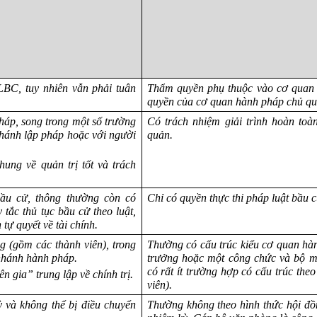
LBC, tuy nhiên vẫn phải tuân
Thẩm quyền phụ thuộc vào cơ quan 
quyền của cơ quan hành pháp chủ qu
áp, song trong một số trường
Có trách nhiệm giải trình hoàn to
nhánh lập pháp hoặc với người
quản.
hung về quản trị tốt và trách
bầu cử, thông thường còn có
Chỉ có quyền thực thi pháp luật bầu 
tắc thủ tục bầu cử theo luật,
tự quyết về tài chính.
g (gồm các thành viên), trong
Thường có cấu trúc kiểu cơ quan hà
nhánh hành pháp.
trưởng hoặc một công chức và bộ má
có rất ít trường hợp có cấu trúc the
 gia” trung lập về chính trị.
viên).
ỳ và không thể bị điều chuyển
Thường không theo hình thức hội đồn