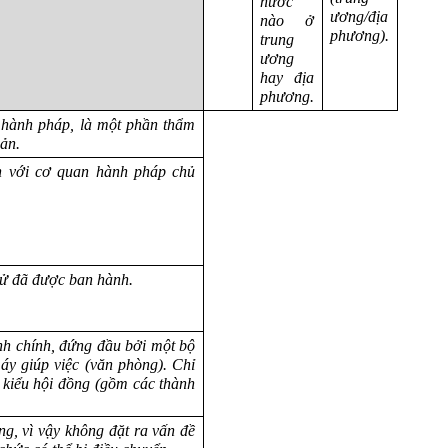
nước
ương/địa
nào ở
phương).
trung
ương
hay địa
phương.
hành pháp, là một phần thẩm
ản.
àn với cơ quan hành pháp chủ
cử đã được ban hành.
nh chính, đứng đầu bởi một bộ
y giúp việc (văn phòng). Chỉ
o kiểu hội đồng (gồm các thành
g, vì vậy không đặt ra vấn đề