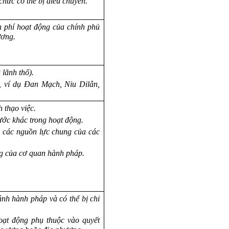
hức có thể bị điều chuyển.
h phí hoạt động của chính phủ
ương.
 lãnh thổ).
, ví dụ Đan Mạch, Niu Dilân,
 thạo việc.
ước khác trong hoạt động.
ng các nguồn lực chung của các
g của cơ quan hành pháp.
hánh hành pháp và có thể bị chi
oạt động phụ thuộc vào quyết