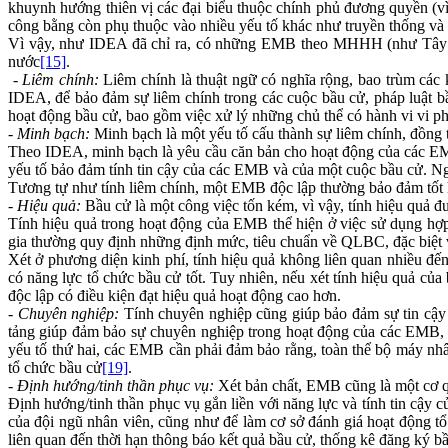
khuynh hướng thiên vị các đại biểu thuộc chính phủ đương quyền (vì
công bằng còn phụ thuộc vào nhiều yếu tố khác như truyền thống và t
Vì vậy, như IDEA đã chỉ ra, có những EMB theo MHHH (như Tây B
nước
[15]
.
- Liêm chính:
Liêm chính là thuật ngữ có nghĩa rộng, bao trùm các
IDEA, để bảo đảm sự liêm chính trong các cuộc bầu cử, pháp luật b
hoạt động bầu cử, bao gồm việc xử lý những chủ thể có hành vi vi p
- Minh bạch:
Minh bạch là một yếu tố cấu thành sự liêm chính, đồng t
Theo IDEA, minh bạch là yêu cầu căn bản cho hoạt động của các 
yếu tố bảo đảm tính tin cậy của các EMB và của một cuộc bầu cử. Ng
Tương tự như tính liêm chính, một EMB độc lập thường bảo đảm tốt h
- Hiệu quả:
Bầu cử là một công việc tốn kém, vì vậy, tính hiệu quả đ
Tính hiệu quả trong hoạt động của EMB thể hiện ở việc sử dụng hợp
gia thường quy định những định mức, tiêu chuẩn về QLBC, đặc biệt v
Xét ở phương diện kinh phí, tính hiệu quả không liên quan nhiều 
có năng lực tổ chức bầu cử tốt. Tuy nhiên, nếu xét tính hiệu quả củ
độc lập có điều kiện đạt hiệu quả hoạt động cao hơn.
- Chuyên nghiệp:
Tính chuyên nghiệp cũng giúp bảo đảm sự tin cậy
tảng giúp đảm bảo sự chuyên nghiệp trong hoạt động của các EMB, đó 
yếu tố thứ hai, các EMB cần phải đảm bảo rằng, toàn thể bộ máy nhâ
tổ chức bầu cử
[19]
.
- Định hướng/tinh thần phục vụ:
Xét bản chất, EMB cũng là một cơ 
Định hướng/tinh thần phục vụ gắn liền với năng lực và tính tin cậy
của đội ngũ nhân viên, cũng như để làm cơ sở đánh giá hoạt động 
liên quan đến thời hạn thông báo kết quả bầu cử, thống kê đăng ký 