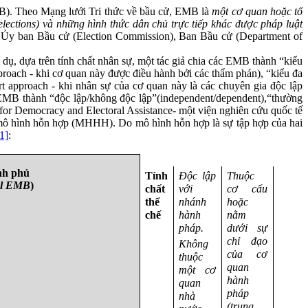
). Theo Mạng lưới Tri thức về bầu cử, EMB là
một cơ quan hoặc tổ
lections) và những hình thức dân chủ trực tiếp khác được pháp luật
 Ủy ban Bầu cử (Election Commission), Ban Bầu cử (Department of
ụ, dựa trên tính chất nhân sự, một tác giả chia các EMB thành “kiểu
proach - khi cơ quan này được điều hành bởi các thẩm phán), “kiểu đa
rt approach
-
khi nhân sự của cơ quan này là các chuyên gia độc lập
ác EMB thành “độc lập/không độc lập”(independent/dependent),“thường
e for Democracy and Electoral Assistance- một viện nghiên cứu quốc tế
 mô hình hỗn hợp (MHHH). Do mô hình hỗn hợp là sự tập hợp của hai
1]
:
nh phủ
Tính
Độc lập
Thuộc
al EMB
)
chất
với
cơ cấu
thể
nhánh
hoặc
chế
hành
nằm
pháp.
dưới sự
chỉ đạo
Không
của cơ
thuộc
quan
một cơ
hành
quan
pháp
nhà
(trung