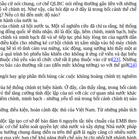
ật bầu cử nói chung, cơ chế QLBC nói riêng thường gắn liền với những
về chính trị. Như vậy, câu hỏi đặt ra ở đây là trong bối cảnh thể chế
ng? Nếu có thì đến mức độ nào?
n hành của nước ta.
ủa chính xã hội nước ta. Một số nghiên cứu đã chỉ ra rằng, hệ thống
đồng quốc tế thừa nhận, đó là độc lập, liêm chính, minh bạch, hiệu
m chính và minh bạch đã và sẽ tiếp tục phá hủy lòng tin của người dân
 điều kiện cho những kẻ cơ hội chính trị xâm nhập vào bộ máy chính
ông hề tỏ rõ tình cảm vui mừng, xúc động, sung sướng khi thấy một ai
 quá trình bỏ phiếu bầu khiến cho không ít ứng cử viên và đại biểu
uộc chủ yếu vào tổ chức chứ rất ít phụ thuộc vào cử tri
[23]
. Những
eo báo cáo thường rất cao (đến mức không tưởng) so với thế giới
[24]
ngòi hay góp phần thổi bùng các cuộc khủng hoảng chính trị nghiêm
a hệ thống chính trị hiện hành. Ở đây, cần thấy rằng, trong bối cảnh
ó thể tăng cường tính độc lập của nó với các cơ quan nhà nước khác
liêm chính, minh bạch - những yếu tố mà trong bối cảnh chính trị nào
những điều kiện, hoàn cảnh đặc thù của Việt Nam. Từ những phân tích
h độc lập tạo cơ sở để bảo đảm 6 nguyên tắc tiêu chuẩn của EMB theo
các cơ chế kiểm soát quyền lực nhà nước và xây dựng Nhà nước pháp
 hướng chung đang diễn ra trên thế giới là ngày càng có nhiều nước
 qua việc hạn chế khả năng thiết chế này bị chi phối bởi nhánh hành