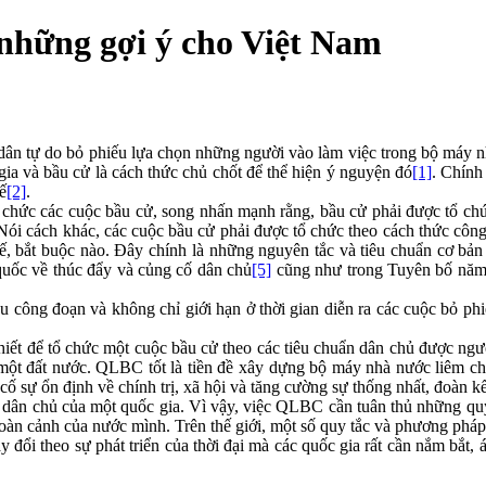
 những gợi ý cho Việt Nam
ười dân tự do bỏ phiếu lựa chọn những người vào làm việc trong bộ máy
ia và bầu cử là cách thức chủ chốt để thể hiện ý nguyện đó
[1]
. Chính
ế
[2]
.
 chức các cuộc bầu cử, song nhấn mạnh rằng, bầu cử phải được tổ chứ
 Nói cách khác, các cuộc bầu cử phải được tổ chức theo cách thức công
ế, bắt buộc nào. Đây chính là những nguyên tắc và tiêu chuẩn cơ bản 
quốc về thúc đẩy và củng cố dân chủ
[5]
cũng như trong Tuyên bố năm 1
u công đoạn và không chỉ giới hạn ở thời gian diễn ra các cuộc bỏ p
thiết để tổ chức một cuộc bầu cử theo các tiêu chuẩn dân chủ được ng
của một đất nước. QLBC tốt là tiền đề xây dựng bộ máy nhà nước liêm ch
ố sự ổn định về chính trị, xã hội và tăng cường sự thống nhất, đoàn kế
ân chủ của một quốc gia. Vì vậy, việc QLBC cần tuân thủ những quy 
hoàn cảnh của nước mình. Trên thế giới, một số quy tắc và phương ph
đổi theo sự phát triển của thời đại mà các quốc gia rất cần nắm bắt, 