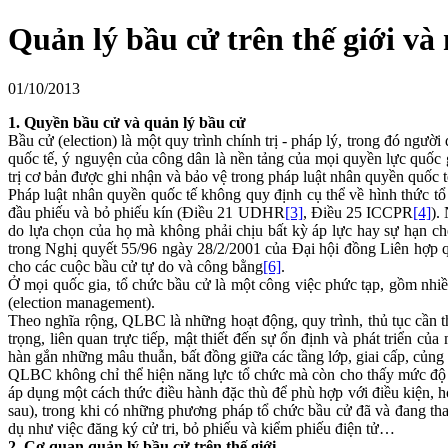
Quản lý bầu cử trên thế giới và
01/10/2013
1. Quyền bầu cử và quản lý bầu cử
Bầu cử (election) là một quy trình chính trị - pháp lý, trong đó ng
quốc tế, ý nguyện của công dân là nền tảng của mọi quyền lực quốc g
trị cơ bản được ghi nhận và bảo vệ trong pháp luật nhân quyền quốc t
Pháp luật nhân quyền quốc tế không quy định cụ thể về hình thức tổ
đầu phiếu và bỏ phiếu kín (Điều 21 UDHR
[3]
, Điều 25 ICCPR
[4]
).
do lựa chọn của họ mà không phải chịu bất kỳ áp lực hay sự hạn ch
trong Nghị quyết 55/96 ngày 28/2/2001 của Đại hội đồng Liên hợp 
cho các cuộc bầu cử tự do và công bằng
[6]
.
Ở mọi quốc gia, tổ chức bầu cử là một công việc phức tạp, gồm nhiề
(election management).
Theo nghĩa rộng, QLBC là những hoạt động, quy trình, thủ tục cần 
trọng, liên quan trực tiếp, mật thiết đến sự ổn định và phát triển 
hàn gắn những mâu thuẫn, bất đồng giữa các tầng lớp, giai cấp, củng c
QLBC không chỉ thể hiện năng lực tổ chức mà còn cho thấy mức độ d
áp dụng một cách thức điều hành đặc thù để phù hợp với điều kiện, 
sau), trong khi có những phương pháp tổ chức bầu cử đã và đang thay 
dụ như việc đăng ký cử tri, bỏ phiếu và kiểm phiếu điện tử…
2. Cơ quan quản lý bầu cử trên thế giới