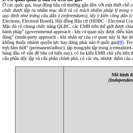
Ở các quốc gia, hoạt động bầu cử thường gắn liền với một thiết ch
chức được lập ra nhằm mục đích và có trách nhiệm pháp lý trong vi
quy định như trưng cầu dân ý (
referendums), lấy ý kiến công dân (ci
Elections, Electoral Board), Hội đồng Bầu cử (HĐBC - Electoral Coun
Mặc dù có chung chức năng QLBC, các EMB trên thế giới được chia th
hành pháp” (governmental approach - khi cơ quan này được điều hành 
đảng” (multi-party approach - khi nhân sự của cơ quan này là đại di
không thuộc nhánh quyền lực hay đảng phái nào ở quốc gia)
[9]
. Tr
trực/lâm thời” (permanent/adhoc); tập trung/phi tập trung (centralize
hàng đầu về vấn đề bầu cử hiện nay), có ba kiểu EMB chủ yếu trên
cấu phần độc lập và cấu phần chính phủ, có các ưu, nhược điểm củ
Mô hình đ
(Independe