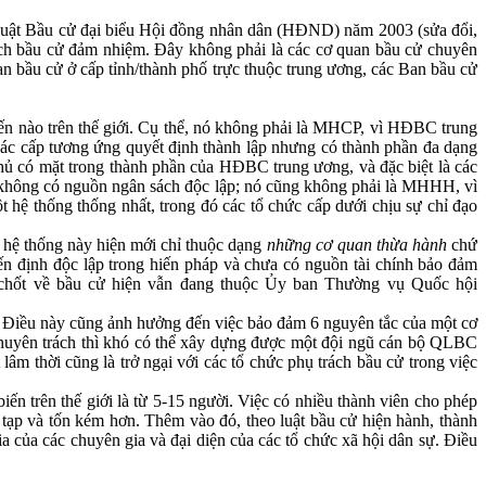
 Luật Bầu cử đại biểu Hội đồng nhân dân (HĐND) năm 2003 (sửa đổi,
ách bầu cử đảm nhiệm. Đây không phải là các cơ quan bầu cử chuyên
n bầu cử ở cấp tỉnh/thành phố trực thuộc trung ương, các Ban bầu cử
ến nào trên thế giới. Cụ thể, nó không phải là MHCP, vì HĐBC trung
ác cấp tương ứng quyết định thành lập nhưng có thành phần đa dạng
ủ có mặt trong thành phần của HĐBC trung ương, và đặc biệt là các
 không có nguồn ngân sách độc lập; nó cũng không phải là MHHH, vì
t hệ thống thống nhất, trong đó các tổ chức cấp dưới chịu sự chỉ đạo
 hệ thống này hiện mới chỉ thuộc dạng
những cơ quan thừa hành
chứ
ến định độc lập trong hiến pháp và chưa có nguồn tài chính bảo đảm
chốt về bầu cử hiện vẫn đang thuộc Ủy ban Thường vụ Quốc hội
i. Điều này cũng ảnh hưởng đến việc bảo đảm 6 nguyên tắc của một cơ
, chuyên trách thì khó có thể xây dựng được một đội ngũ cán bộ QLBC
âm thời cũng là trở ngại với các tổ chức phụ trách bầu cử trong việc
ến trên thế giới là từ 5-15 người. Việc có nhiều thành viên cho phép
 tạp và tốn kém hơn. Thêm vào đó, theo luật bầu cử hiện hành, thành
a của các chuyên gia và đại diện của các tổ chức xã hội dân sự. Điều