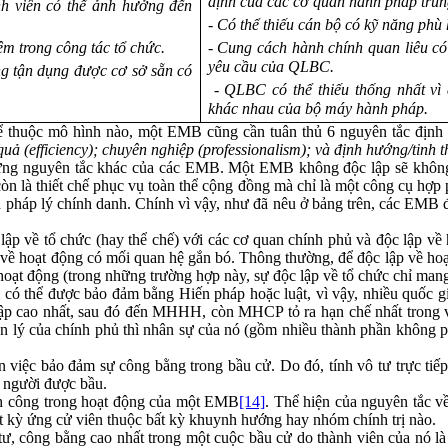
định của các cơ quan hành pháp tru
nh viên có thể ảnh hưởng đến
- Có thể thiếu cán bộ có kỹ năng ph
ệm trong công tác tổ chức.
- Cung cách hành chính quan liêu c
yêu cầu của QLBC.
ng tận dụng được cơ sở sẵn có
- QLBC có thể thiếu thống nhất vì
khác nhau của bộ máy hành pháp.
thuộc mô hình nào, một EMB cũng cần tuân thủ 6 nguyên tắc định hư
quả (efficiency);
chuyên nghiệp (professionalism); và định hướng/tinh t
 những nguyên tắc khác của các EMB. Một EMB không độc lập sẽ khôn
n là thiết chế phục vụ toàn thể cộng đồng mà chỉ là một công cụ hợp p
 pháp lý chính danh. Chính vì vậy, như đã nêu ở bảng trên, các EMB độ
ập về tổ chức (hay thể chế) với các cơ quan chính phủ và độc lập về 
lập về hoạt động có mối quan hệ gắn bó. Thông thường, để độc lập về h
ạt động (trong những trường hợp này, sự độc lập về tổ chức chỉ mang 
 có thể được bảo đảm bằng Hiến pháp hoặc luật, vì vậy, nhiều quốc g
ập cao nhất, sau đó đến MHHH, còn MHCP tỏ ra hạn chế nhất trong 
n lý của chính phủ thì nhân sự của nó (gồm nhiều thành phần không p
 việc bảo đảm sự công bằng trong bầu cử. Do đó, tính vô tư trực tiế
 người được bầu.
ành công trong hoạt động của một EMB
[14]
. Thể hiện của nguyên tắc v
ất kỳ ứng cử viên thuộc bất kỳ khuynh hướng hay nhóm chính trị nào.
, công bằng cao nhất trong một cuộc bầu cử do thành viên của nó là