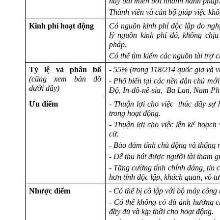
hay bãi miễn bởi nhánh hành pháp
Thành viên và cán bộ giúp việc khôn
Kinh phí hoạt động
Có nguồn kinh phí độc lập do ngh
lý nguồn kinh phí đó, không chị
pháp.
Có thể tìm kiếm các nguồn tài trợ 
Tỷ lệ và phân bố
- 55% (trong 118/214 quốc gia và v
(cũng xem bản đồ
- Phổ biến tại các nền dân chủ mới
dưới đây)
Độ, In-đô-nê-sia, Ba Lan, Nam Ph
Ưu điểm
- Thuận lợi cho việc thúc đẩy sự 
trong hoạt động.
- Thuận lợi cho việc lên kế hoạch
cử.
- Bảo đảm tính chủ động và thống n
- Dễ thu hút được người tài tham 
- Tăng cường tính chính đáng, tin 
hơn tính độc lập, khách quan, vô tư
Nhược điểm
- Có thể bị cô lập với bộ máy công
- Có thể không có đủ ảnh hưởng c
đầy đủ và kịp thời cho hoạt động.