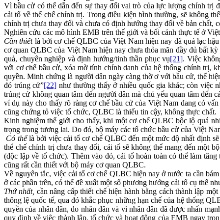
Vì bầu cử có thể dẫn đến sự thay đổi vai trò của lực lượng chính tr
cải tổ về thể chế chính trị. Trong điều kiện bình thường, sẽ không t
chính trị chưa thay đổi và chưa có định hướng thay đổi về bản chất
Nghiên cứu các mô hình EMB trên thế giới và bối cảnh thực tế ở Việt
Cần thiết
là bởi cơ chế QLBC của Việt Nam hiện nay đã quá lạc hậu so
cơ quan QLBC của Việt Nam hiện nay chưa thỏa mãn đầy đủ bất kỳ ng
quả, chuyên nghiệp và định hướng/tinh thần phục vụ
[21]
. Việc khôn
với cơ chế bầu cử, xóa mờ tính chính danh của hệ thống chính trị,
quyền. Minh chứng là người dân ngày càng thờ ơ với bầu cử, thể hiện
đó trúng cử”
[22]
như thường thấy ở nhiều quốc gia khác; còn việc n
trúng cử không quan tâm đến người dân mà chủ yếu quan tâm đến các 
ví dụ này cho thấy rõ ràng cơ chế bầu cử của Việt Nam đang có vấn 
cũng chứng tỏ việc tổ chức, QLBC là thiếu tin cậy, không thực chất.
Kinh nghiệm thế giới cho thấy, khi một cơ chế QLBC bộc lộ quá nh
trọng trong tương lai. Do đó, bộ máy các tổ chức bầu cử của Việt Nam
Có thể
là bởi việc cải tổ cơ chế QLBC đến một mức độ nhất định sẽ k
thể chế chính trị chưa thay đổi, cải tổ sẽ không thể mang đến một
(độc lập về tổ chức). Thêm vào đó, cải tổ hoàn toàn có thể làm tăng
cũng rất cần thiết với bộ máy cơ quan QLBC.
Về nguyên tắc, việc cải tổ cơ chế QLBC hiện nay ở nước ta cần bám 
ở các phần trên, có thể đề xuất một số phương hướng cải tổ cụ thể nh
Thứ nhất,
cần nâng cấp thiết chế hiện hành bằng cách thành lập một
thông lệ quốc tế, qua đó khắc phục những hạn chế của hệ thống QL
quyền của nhân dân, do nhân dân và vì nhân dân đã được nhấn mạnh 
quy định về việc thành lập, tổ chức và hoạt động của EMB ngay tron