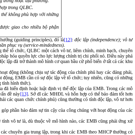
ng ương hoặc địa phương.
ù hợp trong QLBC.
ó thể không phù hợp với những
 được giao cho nhiều bộ phận
ớng (guiding principles), đó là
[12]
:
độc lập (independence);
vô tư
hần phục vụ (service-mindedness).
g thể tổ chức, QLBC một cách vô tư, liêm chính, minh bạch, chuyên
háp hóa quyền lực cho lực lượng chính trị chi phối nó. Điều này phá
c lập đã trở thành mô hình cơ quan bầu cử phổ biến ở tất cả các khu
hoạt động (không chịu sự tác động của chính phủ hay các đảng phái,
oạt động, EMB cần có sự độc lập về tổ chức; tuy nhiên, cũng có những
tính hình thức).
ia đã hiến định hoặc luật định vị thế độc lập của EMB. Trong các mô
vấn đề này
[13]
. Sở dĩ các MHĐL và hỗn hợp có thể bảo đảm tốt hơn
hải các quan chức chính phủ) cũng thường có tính độc lập, vô tư hơn
p góp phần bảo đảm sự tin cậy của công chúng với hoạt động của các
ề tính vô tư là, dù thuộc về mô hình nào, các EMB cũng phải ứng xử
 các chuyên gia trung lập, trong khi các EMB theo MHCP thường có