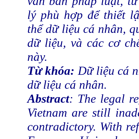
văn bản pháp luật, t
lý phù hợp để thiết 
thể dữ liệu cá nhân, q
dữ liệu, và các cơ c
này.
Từ khóa:
Dữ liệu cá n
dữ liệu cá nhân.
Abstract
: The legal r
Vietnam are still inad
contradictory. With ref