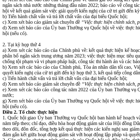
ngân sách nhà nước những tháng đầu năm 2022; báo cáo về công tác
hội về kết quả giám sát việc giải quyết kiến nghị của cử tri gửi đến 
b) Tiến hành chất vấn và trả lời chất vấn của đại biểu Quốc hội;
c) Xem xét báo cáo giám sát chuyên đề
“
Việc thực hiện chính sách, 
d) Xem xét báo cáo của Ủy ban Thường vụ Quốc hội về việc thực 
hội (nếu có).
2. Tại kỳ họp thứ 4
a) Xem xét các báo cáo của Chính phủ về: kết quả thực hiện kế hoạch
phân bổ ngân sách trung ương năm 2023; việc thực hiện mục tiêu quố
chống tội phạm và vi phạm pháp luật, công tác thi hành án và các bá
b) Xem xét các báo cáo của Chính phủ, Tòa án nhân dân tối cao, Viện
quyết kiến nghị của cử tri gửi đến kỳ họp thứ 3, kết quả tiếp công dâ
c) Tiến hành chất vấn và trả lời chất vấn của đại biểu Quốc hội;
d) Xem xét báo cáo giám sát chuyên đề
“
Việc thực hiện chính sách, 
e) Xem xét các báo cáo công tác năm 2022 của Ủy ban Thường vụ Qu
nước;
g) Xem xét báo cáo của Ủy ban Thường vụ Quốc hội về việc thực 
hội (nếu có).
Điều 2
. Tổ chức thực hiện
1. Quốc hội giao Ủy ban Thường vụ Quốc hội ban hành kế hoạch và tổ
năm tiếp theo; chỉ đạo, điều hòa hoạt động giám sát của Hội đồng Dâ
theo dõi, đôn đốc, tổng hợp kết quả thực hiện các kiến nghị sau giám
đảm gắn kết giữa hoạt động giám sát với hoạt động lập pháp và quyết