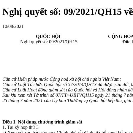
Nghị quyết số: 09/2021/QH15 v
10/08/2021
QUỐC HỘI
CỘNG HÒA XÃ
Nghị quyết số: 09/2021/QH15
Độc lập - Tự
Căn cứ Hiến pháp nước Cộng hoà xã hội chủ nghĩa Việt Nam;
Căn cứ Luật Tổ chức Quốc hội số 57/2014/QH13 đã được sửa đổi, b
Căn cứ Luật Hoạt động giám sát của Quốc hội và Hội đồng nhân d
Sau khi xem xét Tờ trình số 07/TTr-UBTVQH15 ngày 21 tháng 7 n
25 tháng 7 năm 2021 của Ủy ban Thường vụ Quốc hội tiếp thu, giải t
Điều 1. Nội dung chương trình giám sát
1. Tại kỳ họp thứ 3
a) Xem xét các báo cáo của Chính phủ về đánh giá bổ sung kết quả th