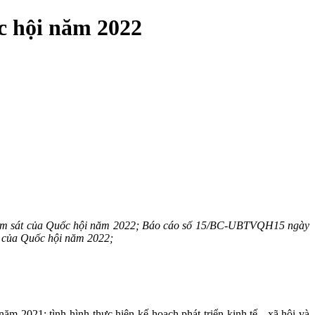
c hội năm 2022
giám sát của Quốc hội năm 2022; Báo cáo số 15/BC-UBTVQH15 ngày
át của Quốc hội năm 2022;
ăm 2021; tình hình thực hiện kế hoạch phát triển kinh tế - xã hội và