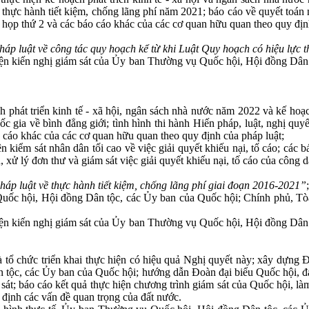
 thực hành tiết kiệm, chống lãng phí năm 2021; báo cáo về quyết to
kỳ họp thứ 2 và các báo cáo khác của các cơ quan hữu quan theo quy địn
pháp luật về công tác quy hoạch kể từ khi Luật Quy hoạch có hiệu lực t
hiện kiến nghị giám sát của Ủy ban Thường vụ Quốc hội, Hội đồng D
 phát triển kinh tế - xã hội, ngân sách nhà nước năm 2022 và kế hoạc
c gia về bình đẳng giới; tình hình thi hành Hiến pháp, luật, nghị qu
o cáo khác của các cơ quan hữu quan theo quy định của pháp luật;
 kiểm sát nhân dân tối cao về việc giải quyết khiếu nại, tố cáo; các
n, xử lý đơn thư và giám sát việc giải quyết khiếu nại, tố cáo của công
pháp luật về thực hành tiết kiệm, chống lãng phí giai đoạn 2016-2021”
;
ốc hội, Hội đồng Dân tộc, các Ủy ban của Quốc hội; Chính phủ, Tòa á
hiện kiến nghị giám sát của Ủy ban Thường vụ Quốc hội, Hội đồng D
 chức triển khai thực hiện có hiệu quả Nghị quyết này; xây dựng Đ
n tộc, các Ủy ban của Quốc hội; hướng dẫn Đoàn đại biểu Quốc hội, đại
 sát; báo cáo kết quả thực hiện chương trình giám sát của Quốc hội, là
 định các vấn đề quan trọng của đất nước.