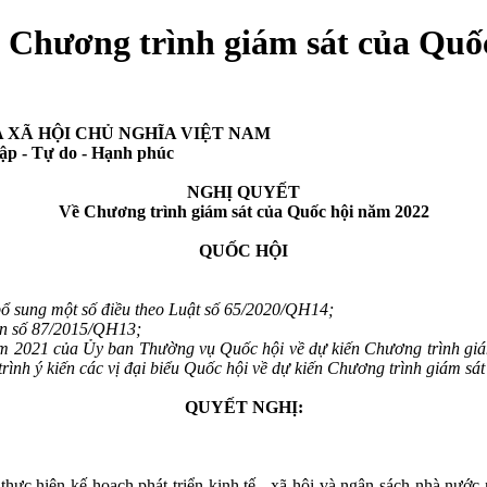
ề Chương trình giám sát của Quố
 HỘI CHỦ NGHĨA VIỆT NAM
 do - Hạnh phúc
NGHỊ QUYẾT
Về Chương trình giám sát của Quốc hội năm 2022
QUỐC HỘI
ổ sung một số điều theo Luật số 65/2020/QH14;
ân số 87/2015/QH13;
ăm 2021 của Ủy ban Thường vụ Quốc hội về dự kiến Chương trình 
rình ý kiến các vị đại biểu Quốc hội về dự kiến Chương trình giám s
QUYẾT NGHỊ:
ực hiện kế hoạch phát triển kinh tế - xã hội và ngân sách nhà nước n