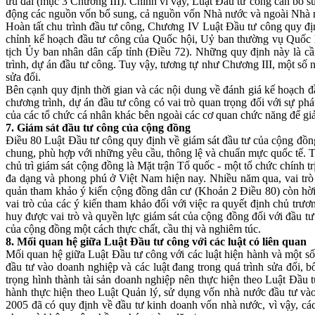
ưu đãi (mục 3 Chương III). Chính vì vậy, Luật Đầu tư công cần bổ s
động các nguồn vốn bổ sung, cả nguồn vốn Nhà nước và ngoài Nhà n
Hoàn tất chu trình đầu tư công, Chương IV Luật Đầu tư công quy định
chỉnh kế hoạch đầu tư công của Quốc hội, Uỷ ban thường vụ Quốc 
tịch Ủy ban nhân dân cấp tỉnh (Điều 72). Những quy định này là cần
trình, dự án đầu tư công. Tuy vậy, tương tự như Chương III, một số
sửa đổi.
Bên cạnh quy định thời gian và các nội dung về đánh giá kế hoạch đ
chương trình, dự án đầu tư công có vai trò quan trọng đối với sự ph
của các tổ chức cá nhân khác bên ngoài các cơ quan chức năng để giảm
7. Giám sát đầu tư công của cộng đồng
Điều 80 Luật Đầu tư công quy định về giám sát đầu tư của cộng đồng 
chung, phù hợp với những yêu cầu, thông lệ và chuẩn mực quốc tế. Tu
chủ trì giám sát cộng đồng là Mặt trận Tổ quốc - một tổ chức chính t
đa dạng và phong phú ở Việt Nam hiện nay. Nhiều năm qua, vai trò 
quản tham khảo ý kiến cộng đồng dân cư (Khoản 2 Điều 80) còn hời 
vai trò của các ý kiến tham khảo đối với việc ra quyết định chủ trư
huy được vai trò và quyền lực giám sát của cộng đồng đối với đầu tư 
của cộng đồng một cách thực chất, cầu thị và nghiêm túc.
8. Mối quan hệ giữa Luật Đầu tư công với các luật có liên quan
Mối quan hệ giữa Luật Đầu tư công với các luật hiện hành và một số 
đầu tư vào doanh nghiệp và các luật đang trong quá trình sửa đổi
trọng hình thành tài sản doanh nghiệp nên thực hiện theo Luật Đầu 
hành thực hiện theo Luật Quản lý, sử dụng vốn nhà nước đầu tư vào
2005 đã có quy định về đầu tư kinh doanh vốn nhà nước, vì vậy, c