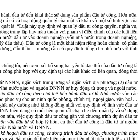
 hành đầu tư đến khai thác sử dụng sản phẩm đầu tư công. Hơn nữa,
ng đó có cả hoạt động quản lý của một số khâu và một số lĩnh vực của
quát là: “Luật này quy định về quản lý đầu tư công; quyền, nghĩa vụ,
hông trùng lặp hay mâu thuẫn với phạm vi điều chỉnh của các luật liên
 nước đầu tư vào doanh nghiệp (vốn nhà nước trong doanh nghiệp),
ý đấu thầu). Đầu tư công là một khái niệm riêng hoàn chỉnh, có phần
dựng, đấu thầu… nhưng cần có quy định riêng cho phù hợp với tính
o chúng tôi, nên xem xét bổ sung hai yếu tố đặc thù của đầu tư công là
công phù hợp với quy định tại các luật khác có liên quan, đồng thời
ư từ NSNN, ngân sách trung ương và ngân sách địa phương; (2) đầu tư
c Nhà nước giao và nguồn DNNN tự huy động từ trong và ngoài nước.
hĩa đầu tư công theo chủ thể tiến hành đầu tư là Nhà nước
vào các
nước phục vụ cho an ninh quốc phòng, chính trị, ngoại giao, văn hoá…
ghĩa này dường như không đồng nhất với quy định về lĩnh vực đầu tư
 DNNN hiện đang có mối liên quan rất chặt chẽ đến quản lý và sử dụng
n nữa, việc quy định đầu tư công gắn với chương trình dự án đầu tư
uồn vốn đầu tư
sẽ hợp lý hơn, cụ thể: đầu tư công là đầu tư từ nguồn
ng của Nhà nước và DNNN.
 kế hoạch đầu tư công, chương trình đầu tư công, chương trình mục
ụ và giải pháp để thực hiện các mục tiêu phát triển kinh tế - xã hội”