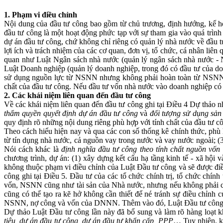
1. Phạm vi điều chỉnh
Nội dung của đầu tư công bao gồm từ chủ trương, định hướng, kế h
đầu tư công là một hoạt động phức tạp với sự tham gia vào quá trình
dự án đầu tư công, chứ không chỉ riêng có quản lý nhà nước về đầu t
lợi ích và trách nhiệm của các cơ quan, đơn vị, tổ chức, cá nhân liê
quan như Luật Ngân sách nhà nước (quản lý ngân sách nhà nước - 
Luật Doanh nghiệp (quản lý doanh nghiệp, trong đó có đầu tư của do
sử dụng nguồn lực từ NSNN nhưng không phải hoàn toàn từ NSNN, l
chất của đầu tư công. Nếu đầu tư vốn nhà nước vào doanh nghiệp có t
2. Các khái niệm liên quan đến đầu tư công
Về các khái niệm liên quan đến đầu tư công ghi tại Điều 4 Dự thảo 
thẩm quyền quyết định dự án đầu tư công
và
đối tượng sử dụng sản
quy định rõ những nội dung riêng phù hợp với tính chất của đầu tư c
Theo cách hiểu hiện nay và qua các con số thống kê chính thức, phù
từ tín dụng nhà nước, cả nguồn vay trong nước và vay nước ngoài;
Nói cách khác là
định nghĩa đầu tư công theo tính chất nguồn vốn
chương trình, dự án: (1) xây dựng kết cấu hạ tầng kinh tế - xã hội 
không thuộc phạm vi điều chỉnh của Luật Đầu tư công và sẽ được đi
công ghi tại Điều 5. Đầu tư của các tổ chức chính trị, tổ chức chín
vốn, NSNN cũng như tài sản của Nhà nước, nhưng nếu không phải chị
cũng có thể tạo ra kẽ hở không cần thiết để né tránh sự điều chỉnh
NSNN, nợ công và vốn của DNNN. Thêm vào đó, Luật Đầu tư công c
Dự thảo Luật Đầu tư công lần này đã bổ sung và làm rõ hàng loạt k
tiêu, dự án đầu tư công, dự án đầu tư khẩn cấp, PPP
… Tuy nhiên, kh