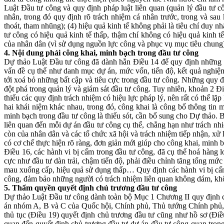
Luật Đầu tư công và quy định pháp luật liên quan (quản lý đầu tư cô
nhân, trong đó quy định rõ trách nhiệm cá nhân trước, trong và sau 
thoát, tham nhũng); (4) hiệu quả kinh tế không phải là tiêu chí duy n
tư công có hiệu quả kinh tế thấp, thậm chí không có hiệu quả kinh tế/
của nhân dân (vì sử dụng nguồn lực công và phục vụ mục tiêu chung
4. Nội dung phải công khai, minh bạch trong đầu tư công
Dự thảo Luật Đầu tư công đã dành hẳn Điều 14 để quy định những n
vấn đề cụ thể như danh mục dự án, mức vốn, tiến độ, kết quả nghiệm
tới xoá bỏ những bất cập và tiêu cực trong đầu tư công. Những quy đ
đột phá trong quản lý và giám sát đầu tư công. Tuy nhiên, khoản 2 Đ
thiếu các quy định trách nhiệm có hiệu lực pháp lý, nên rất có thể l
hai khái niệm khác nhau, trong đó, công khai là công bố thông tin
minh bạch trong đầu tư công là thiếu sót, cần bổ sung cho Dự thảo.
liên quan đến mỗi dự án đầu tư công cụ thể, chẳng hạn như trách nh
còn của nhân dân và các tổ chức xã hội và trách nhiệm tiếp nhận, xử l
có cơ chế thực hiện rõ ràng, đơn giản mới giúp cho công khai, minh b
Điều 16, các hành vi bị cấm trong đầu tư công, đã cụ thể hoá hàng 
cực như đầu tư dàn trải, chậm tiến độ, phải điều chỉnh tăng tổng mức
mau xuống cấp, hiệu quả sử dụng thấp… Quy định các hành vi bị cấm 
công, đảm bảo những người có trách nhiệm liên quan không dám, khôn
5. Thẩm quyền quyết định chủ trương đầu tư công
Dự thảo Luật Đầu tư công dành toàn bộ Mục 1 Chương II quy định chi
án nhóm A, B và C của Quốc hội, Chính phủ, Thủ tướng Chính phủ, T
thủ tục (Điều 19) quyết định chủ trương đầu tư cũng như hồ sơ (Điề
quan đến quyết định chủ trương đầu tư dự án đầu tư công quan trọng