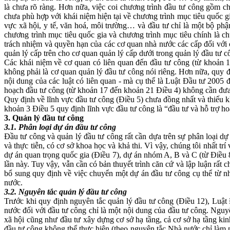
là chưa rõ ràng. Hơn nữa, việc coi chương trình đầu tư công gồm ch
chưa phù hợp với khái niệm hiện tại về chương trình mục tiêu quốc 
vực xã hội, y tế, văn hoá, môi trường… và đầu tư chỉ là một bộ phậ
chương trình mục tiêu quốc gia và chương trình mục tiêu chính là c
trách nhiệm và quyền hạn của các cơ quan nhà nước các cấp đối với 
quản lý cấp trên cho cơ quan quản lý cấp dưới trong quản lý đầu tư 
Các khái niệm về cơ quan có liên quan đến đầu tư công (từ khoản 1
không phải là cơ quan quản lý đầu tư công nói riêng. Hơn nữa, quy 
nội dung của các luật có liên quan - mà cụ thể là Luật Đầu tư 2005 
hoạch đầu tư công (từ khoản 17 đến khoản 21 Điều 4) không cần đưa 
Quy định về lĩnh vực đầu tư công (Điều 5) chưa đồng nhất và thiếu kh
khoản 3 Điều 5 quy định lĩnh vực đầu tư công là “đầu tư và hỗ trợ ho
3. Quản lý đầu tư công
3.1. Phân loại dự án đầu tư công
Đầu tư công và quản lý đầu tư công rất cần dựa trên sự phân loại dự
và thực tiễn, có cơ sở khoa học và khả thi. Vì vậy, chúng tôi nhất t
dự án quan trọng quốc gia (Điều 7), dự án nhóm A, B và C (từ Điều 8 
lần này. Tuy vậy, vẫn cần có bản thuyết trình căn cứ và lập luận rất 
bổ sung quy định về việc chuyển một dự án đầu tư công cụ thể từ nh
nước.
3.2. Nguyên tắc quản lý đầu tư công
Trước khi quy định nguyên tắc quản lý đầu tư công (Điều 12), Luật
nước đối với đầu tư công chỉ là một nội dung của đầu tư công. Nguyên
xã hội cũng như đầu tư xây dựng cơ sở hạ tầng, cả cơ sở hạ tầng kin
đầu tư công không thể thực hiện (theo nguyên tắc Nhà nước chỉ làm 