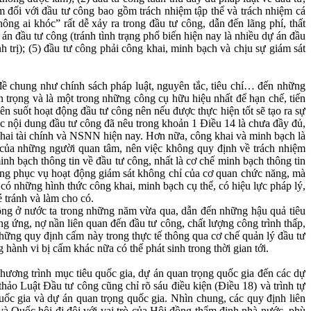
ệm đối với đầu tư công bao gồm trách nhiệm tập thể và trách nhiệm cá
ông ai khóc” rất dễ xảy ra trong đầu tư công, dẫn đến lãng phí, thất
 án đầu tư công (tránh tình trạng phổ biến hiện nay là nhiều dự án đầu
nh trị); (5) đầu tư công phải công khai, minh bạch và chịu sự giám sát
ề chung như chính sách pháp luật, nguyên tắc, tiêu chí… đến những
 trọng và là một trong những công cụ hữu hiệu nhất để hạn chế, tiến
n suốt hoạt động đầu tư công nên nếu được thực hiện tốt sẽ tạo ra sự
ác nội dung đầu tư công đã nêu trong khoản 1 Điều 14 là chưa đầy đủ,
g khai tài chính và NSNN hiện nay. Hơn nữa, công khai và minh bạch là
u của những người quan tâm, nên việc không quy định về trách nhiệm
h bạch thông tin về đầu tư công, nhất là cơ chế minh bạch thông tin
công phục vụ hoạt động giám sát không chỉ của cơ quan chức năng, mà
ỉ có những hình thức công khai, minh bạch cụ thể, có hiệu lực pháp lý,
é tránh và làm cho có.
 công ở nước ta trong những năm vừa qua, dẫn đến những hậu quả tiêu
ng ứng, nợ nần liên quan đến đầu tư công, chất lượng công trình thấp,
hững quy định cấm này trong thực tế thông qua cơ chế quản lý đầu tư
nh vi bị cấm khác nữa có thể phát sinh trong thời gian tới.
hương trình mục tiêu quốc gia, dự án quan trọng quốc gia đến các dự
o Luật Đầu tư công cũng chỉ rõ sáu điều kiện (Điều 18) và trình tự
uốc gia và dự án quan trọng quốc gia. Nhìn chung, các quy định liên
và Quốc hội đi đôi với vai trò của Hội đồng thẩm định nhà nước, phù