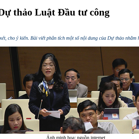
 Dự thảo Luật Đầu tư công
ét, cho ý kiến. Bài viết phân tích một số nội dung của Dự thảo nhằm
Ảnh minh họa: nguồn internet