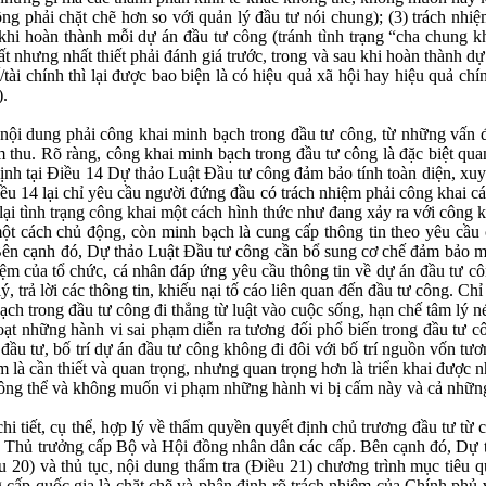
ng phải chặt chẽ hơn so với quản lý đầu tư nói chung); (3) trách nhi
khi hoàn thành mỗi dự án đầu tư công (tránh tình trạng “cha chung kh
hất nhưng nhất thiết phải đánh giá trước, trong và sau khi hoàn thành dự
tài chính thì lại được bao biện là có hiệu quả xã hội hay hiệu quả chí
).
ội dung phải công khai minh bạch trong đầu tư công, từ những vấn đ
 thu. Rõ ràng, công khai minh bạch trong đầu tư công là đặc biệt quan
ịnh tại Điều 14 Dự thảo Luật Đầu tư công đảm bảo tính toàn diện, xuyê
iều 14 lại chỉ yêu cầu người đứng đầu có trách nhiệm phải công khai c
ặp lại tình trạng công khai một cách hình thức như đang xảy ra với côn
 một cách chủ động, còn minh bạch là cung cấp thông tin theo yêu cầ
 Bên cạnh đó, Dự thảo Luật Đầu tư công cần bổ sung cơ chế đảm bảo min
iệm của tổ chức, cá nhân đáp ứng yêu cầu thông tin về dự án đầu tư 
ý, trả lời các thông tin, khiếu nại tố cáo liên quan đến đầu tư công. Ch
ạch trong đầu tư công đi thẳng từ luật vào cuộc sống, hạn chế tâm lý n
loạt những hành vi sai phạm diễn ra tương đối phổ biến trong đầu tư
 đầu tư, bố trí dự án đầu tư công không đi đôi với bố trí nguồn vốn tươ
là cần thiết và quan trọng, nhưng quan trọng hơn là triển khai được n
g thể và không muốn vi phạm những hành vi bị cấm này và cả những hà
 tiết, cụ thể, hợp lý về thẩm quyền quyết định chủ trương đầu tư từ c
hủ trưởng cấp Bộ và Hội đồng nhân dân các cấp. Bên cạnh đó, Dự thả
u 20) và thủ tục, nội dung thẩm tra (Điều 21) chương trình mục tiêu q
 cấp quốc gia là chặt chẽ và phân định rõ trách nhiệm của Chính phủ 