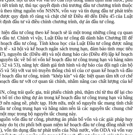
iết trình tự, thủ tục quyết định chủ trương đầu tư chương trình thuộc
à theo từng nguồn vốn NSNN, vốn vay và tín dụng đầu tư phát triển
 được quy định rõ ràng và chặt chẽ từ Điều 40 đến Điều 45 của Luật
t định đầu tư và điều chỉnh chương trình, dự án đầu tư công.
hiện đầu tư công theo kế hoạch sẽ là một trong những công cụ quan
o đầu tư. Chính vì vậy, Luật Đầu tư công đã dành hẳn Chương III để
 kế hoạch đầu tư công. Tính khoa học của Luật Đầu tư công được nâng
nh tế - xã hội và kế hoạch ngân sách trung hạn, đảm bảo tính mục tiêu
47), nguyên tắc (Điều 48) và nội dung báo cáo (Điều 49) lập kế hoạch
nguyên tắc về bố trí vốn kế hoạch đầu tư công trung hạn và hàng năm
 52 và 53), năng lực đánh giá tình hình và dự báo của đội ngũ cán bộ
5 và 56) với vai trò truyền thống chủ trì của cơ quan kế hoạch và đầu
 hoạch đầu tư công, tránh “khép kín” và đặc biệt quan tâm tới cơ chế
hoạch đầu tư với cơ quan tài chính, nhằm nâng cao chất lượng của kế
 công trái quốc gia, trái phiếu chính phủ, thậm chí từ thu để lại cho
ố trí cho từng dự án trong kế hoạch đầu tư công trung hạn và hằng
rở nên nặng nề, phức tạp. Hơn nữa, một số nguyên tắc mang tính chất
đầu tư công trung hạn và hằng năm nên là các nguyên tắc chung chứ
 một mục trong bộ nguyên tắc chung này.
 nguồn vốn đầu tư công, phương án phân bổ vốn và các giải pháp huy
 này do bị chi phối bởi quan niệm kế hoạch đầu tư công đồng nhất với
I), vốn tín dụng đầu tư phát triển của Nhà nước, vốn ODA và vốn vay