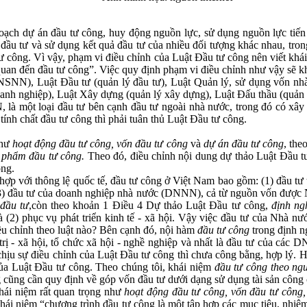
oạch dự án đầu tư công, huy động nguồn lực, sử dụng nguồn lực tiến
 đầu tư và sử dụng kết quả đầu tư của nhiều đối tượng khác nhau, tro
ư công. Vì vậy, phạm vi điều chỉnh của Luật Đầu tư công nên viết khái 
n quan đến đầu tư công”. Việc quy định phạm vi điều chỉnh như vậy sẽ k
NSNN), Luật Đầu tư (quản lý đầu tư), Luật Quản lý, sử dụng vốn nhà
anh nghiệp), Luật Xây dựng (quản lý xây dựng), Luật Đấu thầu (quản l
à một loại đầu tư bên cạnh đầu tư ngoài nhà nước, trong đó có xây 
ính chất đầu tư công thì phải tuân thủ Luật Đầu tư công.
như
hoạt động đầu tư công, vốn đầu tư công
và
dự án đầu tư công
, the
 phẩm đầu tư công.
Theo đó, điều chỉnh nội dung dự thảo Luật Đầu tư 
ông.
 hợp với thông lệ quốc tế, đầu tư công ở Việt Nam bao gồm: (1) đầu t
 (3) đầu tư của doanh nghiệp nhà nước (DNNN), cả từ nguồn vốn đượ
 đầu tư
,còn theo khoản 1 Điều 4 Dự thảo Luật Đầu tư công,
định ng
và (2) phục vụ phát triển kinh tế - xã hội. Vậy việc đầu tư của Nhà 
ều chỉnh theo luật nào? Bên cạnh đó, nội hàm
đầu tư công
trong định n
h trị - xã hội, tổ chức xã hội - nghề nghiệp và nhất là đầu tư của các
u sự điều chỉnh của Luật Đầu tư công thì chưa công bằng, hợp lý. Hơ
 của Luật Đầu tư công. Theo chúng tôi, khái niệm
đầu tư công theo ng
ũng cần quy định về góp vốn đầu tư dưới dạng sử dụng tài sản cô
hái niệm rất quan trọng như
hoạt động đầu tư công, vốn đầu tư công,
ái niệm “chương trình đầu tư công là một tập hợp các mục tiêu, nhiệm v