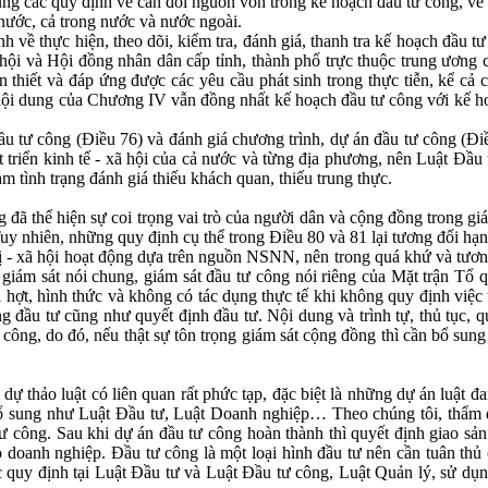
ung các quy định về cân đối nguồn vốn trong kế hoạch đầu tư công, về
ước, cả trong nước và nước ngoài.
 về thực hiện, theo dõi, kiểm tra, đánh giá, thanh tra kế hoạch đầu tư
hội và Hội đồng nhân dân cấp tỉnh, thành phố trực thuộc trung ươn
 thiết và đáp ứng được các yêu cầu phát sinh trong thực tiễn, kể cả
 nội dung của Chương IV vẫn đồng nhất kế hoạch đầu tư công với kế ho
ầu tư công (Điều 76) và đánh giá chương trình, dự án đầu tư công (Đ
át triển kinh tế - xã hội của cả nước và từng địa phương, nên Luật Đầ
 tình trạng đánh giá thiếu khách quan, thiếu trung thực.
đã thể hiện sự coi trọng vai trò của người dân và cộng đồng trong giá
y nhiên, những quy định cụ thể trong Điều 80 và 81 lại tương đối hạn 
rị - xã hội hoạt động dựa trên nguồn NSNN, nên trong quá khứ và tương
giám sát nói chung, giám sát đầu tư công nói riêng của Mặt trận Tổ 
hợt, hình thức và không có tác dụng thực tế khi không quy định việc 
ơng đầu tư cũng như quyết định đầu tư. Nội dung và trình tự, thủ tục,
công, do đó, nếu thật sự tôn trọng giám sát cộng đồng thì cần bổ sung
dự thảo luật có liên quan rất phức tạp, đặc biệt là những dự án luật
, bổ sung như Luật Đầu tư, Luật Doanh nghiệp… Theo chúng tôi, thẩm 
tư công. Sau khi dự án đầu tư công hoàn thành thì quyết định giao s
 doanh nghiệp. Đầu tư công là một loại hình đầu tư nên cần tuân thủ
ác quy định tại Luật Đầu tư và Luật Đầu tư công, Luật Quản lý, sử d