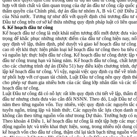
hợp với tính chất và tầm quan trọng của dự án đầu tư công cấp quốc g
thẩm quyền của Chính phủ, dự án đầu tư nhóm A, B và C (từ Điều 2
của Nhà nước. Tương tự như đối với quyết định chủ trương đầu tư c
Đầu tư công trên cơ sở kế thừa những quy định pháp luật có liên quan
6. Kế hoạch đầu tư công
Kế hoạch đầu tư công là một khái niệm tương đối mới được đưa vào
trọng để khắc phục những nhược điểm của đầu tư công hiện nay, nổi
quy định về lập, thẩm định, phê duyệt và giao kế hoạch đầu tư công
cao rõ rệt khi thực hiện phân loại kế hoạch đầu tư công theo ba tiêu
và nguồn lực thực hiện đầu tư công. Kế hoạch đầu tư công được lập v
đầu tư công trung hạn và hàng năm. Kế hoạch đầu tư công, chất lượn
cho các chương trình dự án (Điều 51) hay điều kiện chương trình, dự
lập kế hoạch đầu tư công. Vì vậy, ngoài việc quy định cụ thể về trìn
tư phối hợp với cơ quan tài chính, Luật Đầu tư công nên quy định th
cho phép sự tham gia nhiều hơn của các tầng lớp nhân dân và các tổ
hoạch đầu tư công.
Luật Đầu tư công đã có nỗ lực rất lớn quy định chi tiết về lập, thẩm
đầu tư nhưng chưa đưa vào cân đối NSNN. Theo đó, Luật Đầu tư côn
năm theo từng nguồn vốn. Tuy nhiên, việc quy định các nguyên tắc q
tuyên ngôn, trùng lặp và hình thức. Các nguyên tắc lựa chọn danh
không cần theo từng nguồn vốn như trong Dự thảo. Trường hợp có ng
Theo khoản 4 Điều 1, kế hoạch đầu tư công là một tập hợp các mục 
động nguồn lực và triển khai thực hiện, song, trong nhiều nội dung 
kế hoạch vốn cho đầu tư công, thậm chí lại tách bạch từng nguồn vố