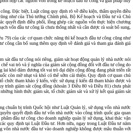
 phối hợp các nguồn vốn trong kế hoạch đầu tư công và giải pháp huy
 công. Đặc biệt, Luật cũng quy định rõ về điều kiện, thẩm quyền điều
g cũng như của Thủ tướng Chính phủ, Bộ Kế hoạch và Đầu tư và Chủ
 các quyết định điều phối, lồng ghép các nguồn vốn thực hiện chương
ạch vốn đầu tư công là chưa thống nhất và cần được rà soát bổ sung,
iều 79) của các cơ quan chức năng thì kế hoạch đầu tư công cũng như
u tư công cần bổ sung thêm quy định về đánh giá và tham gia đánh giá
m sát đầu tư công nói riêng, giám sát hoạt động quản lý nhà nước nói
chế vai trò và ý nghĩa của giám sát cộng đồng đối với đầu tư công do
 lai khó đảm đương tốt vai trò đại diện cộng đồng đang phát triển rất
quốc còn mờ nhạt và khó có thể sớm cải thiện. Quy định cơ quan chủ
tổ chức tham khảo ý kiến, việc sử dụng ý kiến đã tham khảo được và
 quy trình giám sát cộng đồng (khoản 3 Điều 80 và Điều 81) chưa phát
 những hình thức giám sát, tổ chức giám sát và xử lý kết quả giám sát
 đang chuẩn bị trình Quốc hội như Luật Quản lý, sử dụng vốn nhà nước
quyền quyết định đầu tư vốn nhà nước vào công trình quốc gia quan
ản phẩm đầu tư công cho doanh nghiệp quản lý sử dụng, khai thác vận
 các quy định tại Luật Đầu tư. Hơn nữa, ngay trong Luật Đầu tư năm
ụng vốn nhà nước đầu tư vào doanh nghiệp không được mâu thuẫn với