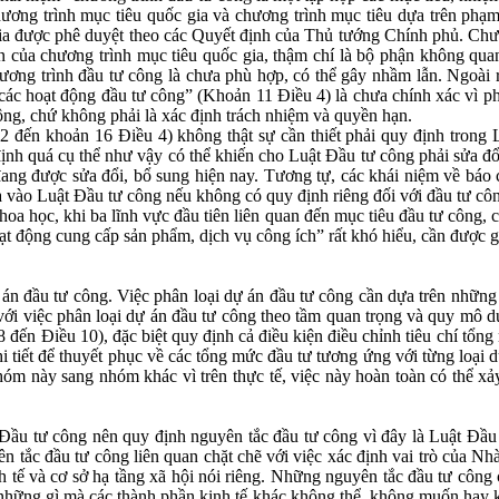
ương trình mục tiêu quốc gia và chương trình mục tiêu dựa trên phạm
gia được phê duyệt theo các Quyết định của Thủ tướng Chính phủ. Chươn
n của chương trình mục tiêu quốc gia, thậm chí là bộ phận không quan
hương trình đầu tư công là chưa phù hợp, có thể gây nhầm lẫn. Ngoài 
các hoạt động đầu tư công” (Khoản 11 Điều 4) là chưa chính xác vì p
công, chứ không phải là xác định trách nhiệm và quyền hạn.
2 đến khoản 16 Điều 4) không thật sự cần thiết phải quy định trong L
định quá cụ thể như vậy có thể khiến cho Luật Đầu tư công phải sửa đ
đang được sửa đổi, bổ sung hiện nay. Tương tự, các khái niệm về báo 
vào Luật Đầu tư công nếu không có quy định riêng đối với đầu tư công
oa học, khi ba lĩnh vực đầu tiên liên quan đến mục tiêu đầu tư công, c
ạt động cung cấp sản phẩm, dịch vụ công ích” rất khó hiểu, cần được gi
 án đầu tư công. Việc phân loại dự án đầu tư công cần dựa trên những t
rí với việc phân loại dự án đầu tư công theo tầm quan trọng và quy mô d
đến Điều 10), đặc biệt quy định cả điều kiện điều chỉnh tiêu chí tổng
chi tiết để thuyết phục về các tổng mức đầu tư tương ứng với từng loại
óm này sang nhóm khác vì trên thực tế, việc này hoàn toàn có thể xả
 Đầu tư công nên quy định nguyên tắc đầu tư công vì đây là Luật Đầu
 tắc đầu tư công liên quan chặt chẽ với việc xác định vai trò của Nhà 
h tế và cơ sở hạ tầng xã hội nói riêng. Những nguyên tắc đầu tư công c
những gì mà các thành phần kinh tế khác không thể, không muốn hay kh