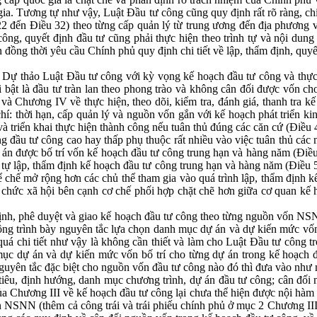
ia. Tương tự như vậy, Luật Đầu tư công cũng quy định rất rõ ràng, chi t
2 đến Điều 32) theo từng cấp quản lý từ trung ương đến địa phương v
ông, quyết định đầu tư cũng phải thực hiện theo trình tự và nội dung
 đồng thời yêu cầu Chính phủ quy định chi tiết về lập, thẩm định, quyế
 Dự thảo Luật Đầu tư công với kỳ vọng kế hoạch đầu tư công và thực 
 bật là đầu tư tràn lan theo phong trào và không cân đối được vốn ch
 và Chương IV về thực hiện, theo dõi, kiểm tra, đánh giá, thanh tra
 chí: thời hạn, cấp quản lý và nguồn vốn gắn với kế hoạch phát triển ki
à triển khai thực hiện thành công nếu tuân thủ đúng các căn cứ (Điều 
g đầu tư công cao hay thấp phụ thuộc rất nhiều vào việc tuân thủ các 
 án được bố trí vốn kế hoạch đầu tư công trung hạn và hàng năm (Điều
h tự lập, thẩm định kế hoạch đầu tư công trung hạn và hàng năm (Điều 5
ể chế mở rộng hơn các chủ thể tham gia vào quá trình lập, thẩm định kế
 chức xã hội bên cạnh cơ chế phối hợp chặt chẽ hơn giữa cơ quan kế 
 định, phê duyệt và giao kế hoạch đầu tư công theo từng nguồn vốn NSNN,
g trình bày nguyên tắc lựa chọn danh mục dự án và dự kiến mức vốn b
uá chi tiết như vậy là không cần thiết và làm cho Luật Đầu tư công t
 mục dự án và dự kiến mức vốn bố trí cho từng dự án trong kế hoạch 
uyên tắc đặc biệt cho nguồn vốn đầu tư công nào đó thì đưa vào như
tiêu, định hướng, danh mục chương trình, dự án đầu tư công; cân đối
của Chương III về kế hoạch đầu tư công lại chưa thể hiện được nội hàm
n NSNN (thêm cả công trái và trái phiếu chính phủ ở mục 2 Chương II