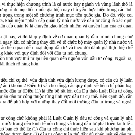
 vi thực hiện chương trình là cả nước hay ngành và vùng lãnh thổ là
g trình mục tiêu quốc gia hiện nay chủ yếu thực hiện trong các lĩnh
 trọng trong một số chương trình mục tiêu quốc gia. Do đó, việc coi
ra, khái niệm “phân cấp quản lý nhà nước về đầu tư công là xác định
hân cấp quản lý là chuyển giao trách nhiệm và quyền hạn của cơ quan
uật này, vì đó là quy định về cơ quan quản lý đầu tư nói chung chứ
ổi ngay khi có những thay đổi về tổ chức bộ máy quản lý nhà nước và
cáo liên quan đến hoạt động đầu tư và theo dõi đánh giá thực hiện kế
 khác với quy định đối với đầu tư nói chung.
òn lĩnh vực thứ tư lại liên quan đến nguồn vốn đầu tư công. Ngoài ra,
ải thích rõ ràng hơn.
iêu chí cụ thể, vừa định tính vừa định lượng được, có căn cứ lý luận
ự án (khoản 2 Điều 6) và cho rằng, các quy định về tiêu chí phân loại
 mức đầu tư (Điều 11) là tiến bộ rất lớn của Dự thảo Luật Đầu tư công
 dự án đầu tư công thuộc từng lĩnh vực đầu tư cụ thể. Bên cạnh đó, cần
y ra để phù hợp với những thay đổi môi trường đầu tư trong và ngoài
 tư công chứ không phải là Luật Quản lý đầu tư công và quản lý nhà
nước trong nền kinh tế nói chung và trong đầu tư phát triển kinh tế -
ơ bản có thể là: (1) đầu tư công chỉ thực hiện sau khi phương án phi
ông được làm); (2) đầu tư công tuân thủ đầy đủ pháp luật về đầu tư,