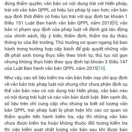
đúng thẩm quyền; văn bản có nội dung trái với Hiến pháp,
trái với văn bản QPPL có hiệu lực pháp lý cao hơn; văn bản
quy định thời điểm có hiệu lực trái với quy định tại khoản 1
Điều 151 Luật Ban hành văn bản QPPL năm 2015
[9]
; văn
bản vi phạm quy định của pháp luật về đánh giá tác động
của chính sách, lấy ý kiến, thẩm định, thẩm tra dự thảo;
thông tư của Bộ trưởng, Thủ trưởng cơ quan ngang bộ ban
hành trong trường hợp cấp bách để giải quyết những vấn
đề phát sinh trong thực tiễn theo trình tự, thủ tục rút gọn
nhưng không thực hiện theo quy định tại khoản 3 Điều 147
của Luật Ban hành văn bản QPPL năm 2015
[10]
.
Như vậy, các số liệu kiểm tra văn bản hiện nay chỉ quy định
về văn bản trái pháp luật nói chung chứ chưa phân định cụ
thể văn bản nào có nội dung trái Hiến pháp, văn bản nào
có nội dung trái luật và các văn bản dưới luật. Bên cạnh đó,
số liệu trên chỉ cung cấp cho chúng ta biết số lượng văn
bản QPPL trái pháp luật bị phát hiện khi các cơ quan có
thẩm quyền tiến hành kiểm tra, vậy thì những văn bản
chưa được kiểm tra hoặc không thuộc đối tượng kiểm tra
thì việc kiểm soát chất lượng văn bản sau khi được ban