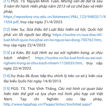
[11]
PGS. TS. Nguyễn Minh Tuấn,
Những vấn đề đặt ra sau
5 năm thi hành Hiến pháp
năm
2013 về cơ chế bảo vệ Hiến
pháp
,
https://repository.vnu.edu.vn/bitstream/VNU_123/94820/1/K
1554.pdf
, truy cập ngày 21/4/2023.
[12]
Viên Sự,
Sửa Điều 60 Luật Bảo hiểm xã hội, Quốc hội
phải xin lỗi người lao động
,
https://tuoitre.vn/sua-dieu-60-
luat-bhxh-quoc-hoi-phai-xin-loi-nguoi-lao-dong-750762.htm
,
truy cập ngày 22/4/2023.
[13]
Lê Kiên
, Bộ luật Hình sự sai sót nghiêm trọng, ai chịu
trách nhiệm?
,
https://tuoitre.vn/bo-luat-hinh-su-sai-sot-
nghiem-trong-ai-chiu-trach-nhiem-1126033.htm
, truy cập
ngày 22/4/2023.
[14]
Dự thảo đã được tiếp thu chỉnh lý trên cơ sở ý kiến của
đại biểu Quốc hội ngày 14/8/2013.
[15]
PGS. TS. Thái Vĩnh Thắng,
Các mô hình cơ quan bảo
hiến trên thế giới và lựa chọn mô hình phù hợp với Việt
Nam
, Tạp chí Nghiên cứu lập pháp,
http://www.lapphap.vn/Pages/tintuc/tinchitiet.aspx?