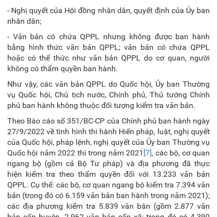
- Nghị quyết của Hội đồng nhân dân, quyết định của Ủy ban
nhân dân;
- Văn bản có chứa QPPL nhưng không được ban hành
bằng hình thức văn bản QPPL; văn bản có chứa QPPL
hoặc có thể thức như văn bản QPPL do cơ quan, người
không có thẩm quyền ban hành.
Như vậy, các văn bản QPPL do Quốc hội, Ủy ban Thường
vụ Quốc hội, Chủ tịch nước, Chính phủ, Thủ tướng Chính
phủ ban hành không thuộc đối tượng kiểm tra văn bản.
Theo Báo cáo số 351/BC-CP của Chính phủ ban hành ngày
27/9/2022 về tình hình thi hành Hiến pháp, luật, nghị quyết
của Quốc hội, pháp lệnh, nghị quyết của Ủy ban Thường vụ
Quốc hội năm 2022 thì trong năm 2021
[7]
, các bộ, cơ quan
ngang bộ (gồm cả Bộ Tư pháp) và địa phương đã thực
hiện kiểm tra theo thẩm quyền đối với 13.233 văn bản
QPPL. Cụ thể: các bộ, cơ quan ngang bộ kiểm tra 7.394 văn
bản (trong đó có 6.159 văn bản ban hành trong năm 2021);
các địa phương kiểm tra 5.839 văn bản (gồm 2.877 văn
bản cấp huyện, 2.962 văn bản cấp xã; trong đó có 4.390