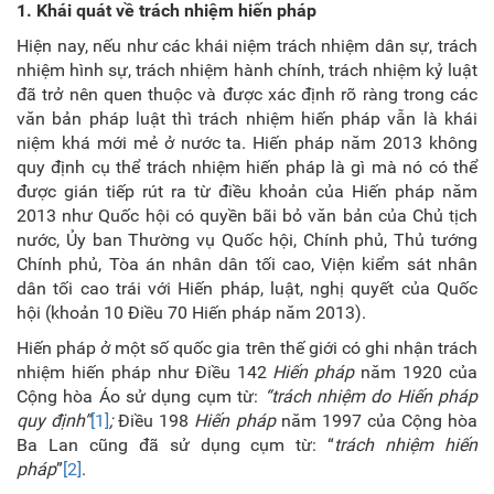
1. Khái quát về trách nhiệm hiến pháp
Hiện nay, nếu như các khái niệm trách nhiệm dân sự, trách
nhiệm hình sự, trách nhiệm hành chính, trách nhiệm kỷ luật
đã trở nên quen thuộc và được xác định rõ ràng trong các
văn bản pháp luật thì trách nhiệm hiến pháp vẫn là khái
niệm khá mới mẻ ở nước ta. Hiến pháp năm 2013 không
quy định cụ thể trách nhiệm hiến pháp là gì mà nó có thể
được gián tiếp rút ra từ điều khoản của Hiến pháp năm
2013 như Quốc hội có quyền bãi bỏ văn bản của Chủ tịch
nước, Ủy ban Thường vụ Quốc hội, Chính phủ, Thủ tướng
Chính phủ, Tòa án nhân dân tối cao, Viện kiểm sát nhân
dân tối cao trái với Hiến pháp, luật, nghị quyết của Quốc
hội (khoản 10 Điều 70 Hiến pháp năm 2013).
Hiến pháp ở một số quốc gia trên thế giới có ghi nhận trách
nhiệm hiến pháp như Điều 142
Hiến pháp
năm 1920 của
Cộng hòa Áo sử dụng cụm từ:
“trách nhiệm do Hiến pháp
quy định”
[1]
;
Điều 198
Hiến pháp
năm 1997 của Cộng hòa
Ba Lan cũng đã sử dụng cụm từ: “
trách nhiệm hiến
pháp
”
[2]
.