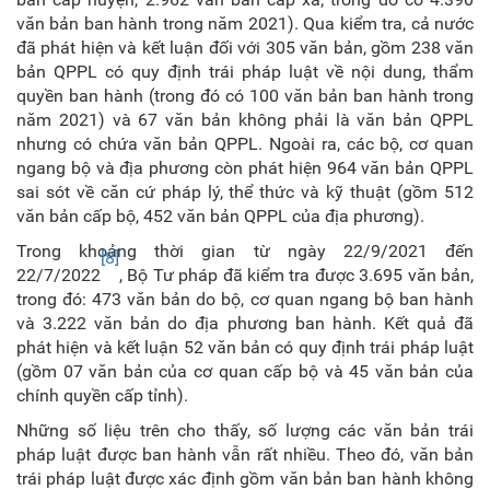
văn bản ban hành trong năm 2021). Qua kiểm tra, cả nước
đã phát hiện và kết luận đối với 305 văn bản, gồm 238 văn
bản QPPL có quy định trái pháp luật về nội dung, thẩm
quyền ban hành (trong đó có 100 văn bản ban hành trong
năm 2021) và 67 văn bản không phải là văn bản QPPL
nhưng có chứa văn bản QPPL. Ngoài ra, các bộ, cơ quan
ngang bộ và địa phương còn phát hiện 964 văn bản QPPL
sai sót về căn cứ pháp lý, thể thức và kỹ thuật (gồm 512
văn bản cấp bộ, 452 văn bản QPPL của địa phương).
Trong khoảng thời gian từ ngày 22/9/2021 đến
[8]
22/7/2022
, Bộ Tư pháp đã kiểm tra được 3.695 văn bản,
trong đó: 473 văn bản do bộ, cơ quan ngang bộ ban hành
và 3.222 văn bản do địa phương ban hành. Kết quả đã
phát hiện và kết luận 52 văn bản có quy định trái pháp luật
(gồm 07 văn bản của cơ quan cấp bộ và 45 văn bản của
chính quyền cấp tỉnh).
Những số liệu trên cho thấy, số lượng các văn bản trái
pháp luật được ban hành vẫn rất nhiều. Theo đó, văn bản
trái pháp luật được xác định gồm văn bản ban hành không