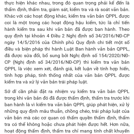
thực hiện khác nhau, trong đó quan trọng phải kể đến là
thẩm định, thẩm tra, giám sát, kiểm tra và rà soát văn bản.
Khác với các hoạt động khác, kiểm tra văn bản QPPL được
coi là một trong các hoạt động hậu kiểm, tức là chỉ tiến
hành kiểm tra sau khi văn bản đã được ban hành. Theo
quy định tại khoản 4 Điều 2 Nghị định số 34/2016/NĐ-CP
ngày 14/5/2016 của Chính phủ Quy định chi tiết một số
điều và biện pháp thi hành Luật Ban hành văn bản QPPL,
đã được sửa đổi, bổ sung bởi Nghị định số 154/2020/NĐ-
CP (Nghị định số 34/2016/NĐ-CP) thì kiểm tra văn bản
QPPL là việc xem xét, đánh giá, kết luận về tính hợp hiến,
tính hợp pháp, tính thống nhất của văn bản QPPL được
kiểm tra và xử lý văn bản trái pháp luật.
Sở dĩ cần phải đặt ra nhiệm vụ kiểm tra văn bản QPPL
trong khi văn bản đó đã được thẩm định, thẩm tra trước khi
ban hành là vì kiểm tra văn bản QPPL giúp phát hiện, xử lý
những quy định mâu thuẫn, chồng chéo, trái pháp luật của
văn bản mà các cơ quan có thẩm quyền thẩm định, thẩm
tra có thể không hoặc chưa phát hiện được hết. Hơn nữa,
hoạt động thẩm định, thẩm tra chỉ mang tính chất khuyến