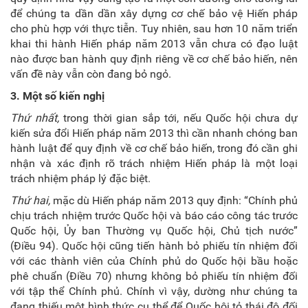
để chúng ta dần dần xây dựng cơ chế bảo vệ Hiến pháp
cho phù hợp với thực tiễn. Tuy nhiên, sau hơn 10 năm triển
khai thi hành Hiến pháp năm 2013 vẫn chưa có đạo luật
nào được ban hành quy định riêng về cơ chế bảo hiến, nên
vấn đề này vẫn còn đang bỏ ngỏ.
3. Một số kiến nghị
Thứ nhất,
trong thời gian sắp tới, nếu Quốc hội chưa dự
kiến sửa đổi Hiến pháp năm 2013 thì cần nhanh chóng ban
hành luật để quy định về cơ chế bảo hiến, trong đó cần ghi
nhận và xác định rõ trách nhiệm Hiến pháp là một loại
trách nhiệm pháp lý đặc biệt.
Thứ hai,
mặc dù Hiến pháp năm 2013 quy định: “Chính phủ
chịu trách nhiệm trước Quốc hội và báo cáo công tác trước
Quốc hội, Ủy ban Thường vụ Quốc hội, Chủ tịch nước”
(Điều 94). Quốc hội cũng tiến hành bỏ phiếu tín nhiệm đối
với các thành viên của Chính phủ do Quốc hội bầu hoặc
phê chuẩn (Điều 70) nhưng không bỏ phiếu tín nhiệm đối
với tập thể Chính phủ. Chính vì vậy, dường như chúng ta
đang thiếu một hình thức cụ thể để Quốc hội tỏ thái độ đối