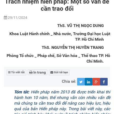
Trách nhiệm hiến pháp: Một số vấn đề
cần trao đổi
29/11/2024
ThS. VŨ THỊ NGỌC DUNG
Khoa Luật Hành chính _ Nhà nước, Trường Đại học Luật
TP. Hồ Chí Minh
ThS. NGUYỄN THỊ HUYỀN TRANG
Phòng Tổ chức _ Pháp chế, Sở Văn hóa _ Thể thao TP. Hồ
Chí Minh.
In trang
Từ viết tắt
Gửi tới bạn
Chia sẻ:
Tóm tắt:
Hiến pháp năm 2013 đã được triển khai thi
hành hơn 10 năm, thế nhưng vẫn còn nhiều vấn đề
mà chúng ta cần trao đổi để nâng cao hiệu lực, hiệu
quả của bản Hiến pháp này. Trong bài viết này, các