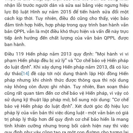
nhận lỗi trước người dân và sửa sai bằng việc ngưng hiệu
lực Bộ luật Hình sự năm 2015 để tiến hành sửa đổi một
cách kịp thời. Tuy nhiên, điều đó cũng cho thấy, việc bảo
đảm tính hợp hiến, hợp pháp trong quy trình ban hành văn
bản QPPL vẫn là một điều khó thực hiện và vấn đề này trực
tiếp ảnh hưởng đến chất lượng của văn bản QPPL được
ban hành.
Điều 119 Hiến pháp năm 2013 quy định: “Mọi hành vi vi
phạm Hiến pháp đều bị xử lý” và “Cơ chế bảo vệ Hiến pháp
do luật định”. Khi xây dựng Hiến pháp năm 2013, đã có lúc
dự thảo
[14]
đề cập tới nội dung thành lập Hội đồng Hiến
pháp nhưng khi chính thức được thông qua thì nội dung
này không còn được ghi nhận. Tuy nhiên, Ban soạn thảo
cũng rất quan tâm đến cơ chế bảo vệ Hiến pháp, vì vậy có
sử dụng kỹ thuật lập pháp mở, bổ sung nội dung: “Cơ chế
bảo vệ Hiến pháp do luật định”. Xét dưới góc độ hiệu lực
pháp lý của văn bản thì việc dùng luật - một văn bản có giá
trị pháp lý thấp hơn để quy định cơ chế bảo hiến là mang
tính khiên cưỡng nhưng trong bối cảnh hiện nay thì việc
quy định như vậy cũng tạo ra một con đường cho tương lai