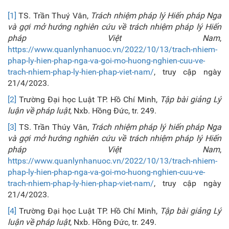
[1]
TS. Trần Thuý Vân,
Trách nhiệm pháp lý Hiến pháp Nga
và gợi mở hướng nghiên cứu về trách nhiệm pháp lý Hiến
pháp Việt Nam
,
https://www.quanlynhanuoc.vn/2022/10/13/trach-nhiem-
phap-ly-hien-phap-nga-va-goi-mo-huong-nghien-cuu-ve-
trach-nhiem-phap-ly-hien-phap-viet-nam/
, truy cập ngày
21/4/2023.
[2]
Trường Đại học Luật TP. Hồ Chí Minh,
Tập bài giảng Lý
luận về pháp luậ
t
, Nxb. Hồng Đức, tr. 249.
[3]
TS. Trần Thúy Vân,
Trách nhiệm pháp lý hiến pháp Nga
và gợi mở hướng nghiên cứu về trách nhiệm pháp lý Hiến
pháp Việt Nam
,
https://www.quanlynhanuoc.vn/2022/10/13/trach-nhiem-
phap-ly-hien-phap-nga-va-goi-mo-huong-nghien-cuu-ve-
trach-nhiem-phap-ly-hien-phap-viet-nam/
, truy cập ngày
21/4/2023.
[4]
Trường Đại học Luật TP. Hồ Chí Minh,
Tập bài giảng Lý
luận về pháp luậ
t
, Nxb. Hồng Đức, tr. 249.