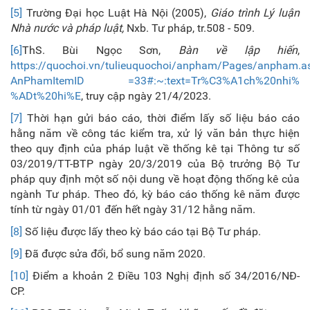
[5]
Trường Đại học Luật Hà Nội (2005),
Giáo trình Lý luận
Nhà nước và
p
háp luật,
Nxb. Tư pháp, tr.508 - 509.
[6]
ThS. Bùi Ngọc Sơn,
Bàn về lập hiến
,
https://quochoi.vn/tulieuquochoi/anpham/Pages/anpham.a
AnPhamItemID =33#:~:text=Tr%C3%A1ch%20nhi%
%ADt%20hi%E
, truy cập ngày 21/4/2023.
[7]
Thời hạn gửi báo cáo, thời điểm lấy số liệu báo cáo
hằng năm về công tác kiểm tra, xử lý văn bản thực hiện
theo quy định của pháp luật về thống kê tại Thông tư số
03/2019/TT-BTP ngày 20/3/2019 của Bộ trưởng Bộ Tư
pháp quy định một số nội dung về hoạt động thống kê của
ngành Tư pháp. Theo đó, kỳ báo cáo thống kê năm được
tính từ ngày 01/01 đến hết ngày 31/12 hằng năm.
[8]
Số liệu được lấy theo kỳ báo cáo tại Bộ Tư pháp.
[9]
Đã được sửa đổi, bổ sung năm 2020.
[10]
Điểm a khoản 2 Điều 103 Nghị định số 34/2016/NĐ-
CP.