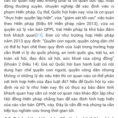
các cơ quan này đều không phải là cơ quan độc lập, hoạt
động thường xuyên, chuyên nghiệp để xác định việc vi
phạm Hiến pháp. Cụ thể, Quốc hội hiện nay vừa là cơ quan
“thực hiện quyền lập hiến”, vừa “giám sát tối cao” việc tuân
theo Hiến pháp (Điều 69 Hiến pháp năm 2013), vừa có
quyền xử lý văn bản QPPL trái Hiến pháp là khó bảo đảm
tính khách quan
[11]
. Đơn cử như trường hợp Hiến pháp
năm 2013 quy định: “Quyền con người, quyền công dân chỉ
có thể bị hạn chế theo quy định của luật trong trường hợp
cần thiết vì lý do quốc phòng, an ninh quốc gia, trật tự, an
toàn xã hội, đạo đức xã hội, sức khoẻ của cộng đồng”
(khoản 2 Điều 14). Giả sử Quốc hội ban hành luật có nội
dung hạn chế quyền con người, quyền công dân nhưng
không vì những lý do nêu trên thì cơ quan nào có thể phán
xét tính hợp hiến của đạo luật đó? Nếu để Quốc hội tự xác
định và xử lý như hiện nay thì có thực sự bảo đảm tính
khách quan hay cần có một cơ quan nào khác độc lập như
Hội đồng Hiến pháp chẳng hạn để xác định tính hợp hiến
của các văn bản QPPL này. Đây là vấn đề mà chúng ta cần
tiếp tục nghiên cứu trong thời gian tới.