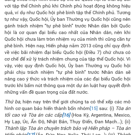
với tập thể Chính phủ khi Chính phủ hoạt động không hiệu
quả, ví dụ như Quốc hội phê bình tập thể Chính phủ. Tương
tự như vậy, Quốc hội, Ủy ban Thường vụ Quốc hội cũng nên
gánh trách nhiệm “tự phê bình” trước Nhân dân bởi Quốc
hội là cơ quan đại biểu cao nhất của Nhân dân, nên khi
Quốc hội chưa làm tròn nhiệm vụ của mình thì cũng cần tự
phê bình. Hiện nay, Hiến pháp năm 2013 cũng chỉ quy định
về việc bãi nhiệm đại biểu Quốc hội (Điều 7) chứ chưa có
cơ chế để xử lý trách nhiệm chung của tập thể Quốc hội. Vì
vậy, việc quy định Quốc hội, Ủy ban Thường vụ Quốc hội
phải chịu trách nhiệm “tự phê bình” trước Nhân dân sẽ
nâng cao ý thức và trách nhiệm của các đại biểu Quốc hội
trước khi bấm nút thông qua một dự án luật hay quyết định
những vấn đề quan trọng của đất nước.
Thứ ba
, hiện nay trên thế giới chúng ta có thể xếp các mô
hình cơ quan bảo hiến thành bốn nhóm
[15]
sau: (i)
Tòa án
tối cao
và Tòa án các cấp
[16]
(Hoa Kỳ, Argentina, Mexico,
Hy Lạp, Úc, Ấn Độ, Nhật Bản, Thụy Điển, Đan Mạch…); (ii)
Thành lập Tòa án chuyên trách bảo vệ Hiến pháp – Tòa án
Hiến pháp
[17]
(Áo, Đức, Nga, Italia, Thái Lan…); (iii)
Thành