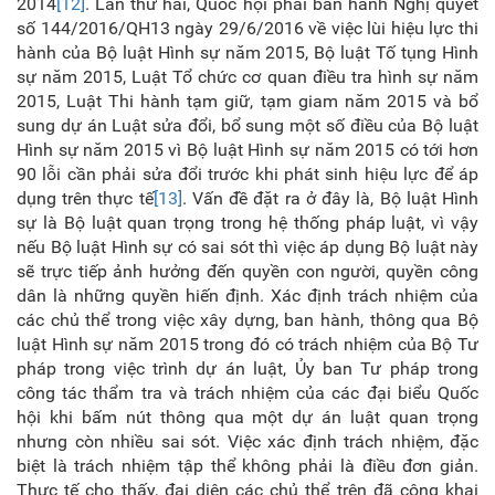
2014
[12]
. Lần thứ hai, Quốc hội phải ban hành Nghị quyết
số 144/2016/QH13 ngày 29/6/2016 về việc lùi hiệu lực thi
hành của Bộ luật Hình sự năm 2015, Bộ luật Tố tụng Hình
sự năm 2015, Luật Tổ chức cơ quan điều tra hình sự năm
2015, Luật Thi hành tạm giữ, tạm giam năm 2015 và bổ
sung dự án Luật sửa đổi, bổ sung một số điều của Bộ luật
Hình sự năm 2015 vì Bộ luật Hình sự năm 2015 có tới hơn
90 lỗi cần phải sửa đổi trước khi phát sinh hiệu lực để áp
dụng trên thực tế
[13]
. Vấn đề đặt ra ở đây là, Bộ luật Hình
sự là Bộ luật quan trọng trong hệ thống pháp luật, vì vậy
nếu Bộ luật Hình sự có sai sót thì việc áp dụng Bộ luật này
sẽ trực tiếp ảnh hưởng đến quyền con người, quyền công
dân là những quyền hiến định. Xác định trách nhiệm của
các chủ thể trong việc xây dựng, ban hành, thông qua Bộ
luật Hình sự năm 2015 trong đó có trách nhiệm của Bộ Tư
pháp trong việc trình dự án luật, Ủy ban Tư pháp trong
công tác thẩm tra và trách nhiệm của các đại biểu Quốc
hội khi bấm nút thông qua một dự án luật quan trọng
nhưng còn nhiều sai sót. Việc xác định trách nhiệm, đặc
biệt là trách nhiệm tập thể không phải là điều đơn giản.
Thực tế cho thấy, đại diện các chủ thể trên đã công khai