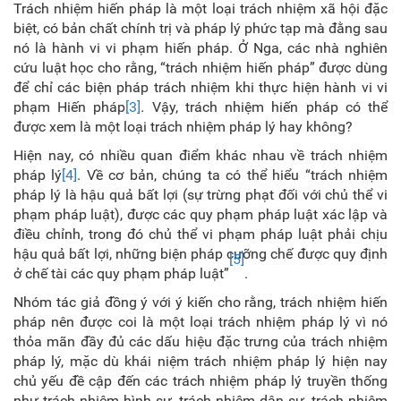
Trách nhiệm hiến pháp là một loại trách nhiệm xã hội đặc
biệt, có bản chất chính trị và pháp lý phức tạp mà đằng sau
nó là hành vi vi phạm hiến pháp. Ở Nga, các nhà nghiên
cứu luật học cho rằng, “trách nhiệm hiến pháp” được dùng
để chỉ các biện pháp trách nhiệm khi thực hiện hành vi vi
phạm Hiến pháp
[3]
.
Vậy, trách nhiệm hiến pháp có thể
được xem là một loại trách nhiệm pháp lý hay không?
Hiện nay, có nhiều quan điểm khác nhau về trách nhiệm
pháp lý
[4]
. Về cơ bản, chúng ta có thể hiểu “trách nhiệm
pháp lý là hậu quả bất lợi (sự trừng phạt đối với chủ thể vi
phạm pháp luật), được các quy phạm pháp luật xác lập và
điều chỉnh, trong đó chủ thể vi phạm pháp luật phải chịu
hậu quả bất lợi, những biện pháp cưỡng chế được quy định
[5]
ở chế tài các quy phạm pháp luật”
.
Nhóm tác giả đồng ý với ý kiến cho rằng, trách nhiệm hiến
pháp nên được coi là một loại trách nhiệm pháp lý vì nó
thỏa mãn đầy đủ các dấu hiệu đặc trưng của trách nhiệm
pháp lý, mặc dù khái niệm trách nhiệm pháp lý hiện nay
chủ yếu đề cập đến các trách nhiệm pháp lý truyền thống
như trách nhiệm hình sự, trách nhiệm dân sự, trách nhiệm