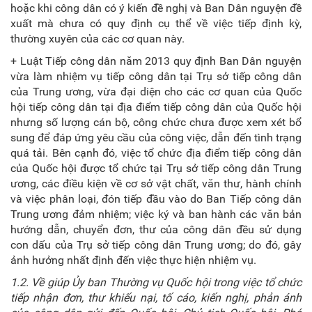
hoặc khi công dân có ý kiến đề nghị và Ban Dân nguyện đề
xuất mà chưa có quy định cụ thể về việc tiếp định kỳ,
thường xuyên của các cơ quan này.
+ Luật Tiếp công dân năm 2013 quy định Ban Dân nguyện
vừa làm nhiệm vụ tiếp công dân tại Trụ sở tiếp công dân
của Trung ương, vừa đại diện cho các cơ quan của Quốc
hội tiếp công dân tại địa điểm tiếp công dân của Quốc hội
nhưng số lượng cán bộ, công chức chưa được xem xét bổ
sung để đáp ứng yêu cầu của công việc, dẫn đến tình trạng
quá tải. Bên cạnh đó, việc tổ chức địa điểm tiếp công dân
của Quốc hội được tổ chức tại Trụ sở tiếp công dân Trung
ương, các điều kiện về cơ sở vật chất, văn thư, hành chính
và việc phân loại, đón tiếp đầu vào do Ban Tiếp công dân
Trung ương đảm nhiệm; việc ký và ban hành các văn bản
hướng dẫn, chuyển đơn, thư của công dân đều sử dụng
con dấu của Trụ sở tiếp công dân Trung ương; do đó, gây
ảnh hưởng nhất định đến việc thực hiện nhiệm vụ.
1.2.
Về g
iúp Ủy ban
T
hường vụ Quốc hội trong việc tổ chức
tiếp nhận đơn, thư khiếu nại, tố cáo, kiến nghị, phản ánh