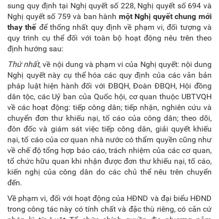
sung quy định tại Nghị quyết số 228, Nghị quyết số 694 và
Nghị quyết số 759 và ban hành
một Nghị quyết chung mới
thay thế
để thống nhất quy định về phạm vi, đối tượng và
quy trình cụ thể đối với toàn bộ hoạt động nêu trên theo
định hướng sau:
Thứ nhất
, về nội dung và phạm vi của Nghị quyết: nội dung
Nghị quyết này cụ thể hóa các quy định của các văn bản
pháp luật hiện hành đối với ĐBQH, Đoàn ĐBQH, Hội đồng
dân tộc, các Uỷ ban của Quốc hội, cơ quan thuộc UBTVQH
về các hoạt động: tiếp công dân; tiếp nhận, nghiên cứu và
chuyển đơn thư khiếu nại, tố cáo của công dân; theo dõi,
đôn đốc và giám sát việc tiếp công dân, giải quyết khiếu
nại, tố cáo của cơ quan nhà nước có thẩm quyền cũng như
về chế độ tổng hợp báo cáo, trách nhiệm của các cơ quan,
tổ chức hữu quan khi nhận được đơn thư khiếu nại, tố cáo,
kiến nghị của công dân do các chủ thể nêu trên chuyển
đến.
Về phạm vi
,
đối với hoạt động của HĐND và đại biểu HĐND
trong công tác này có tính chất và đặc thù riêng, có căn cứ