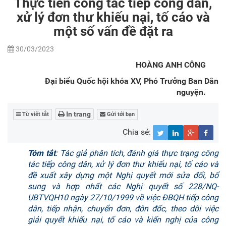
Thực tiễn công tác tiếp công dân,
xử lý đơn thư khiếu nại, tố cáo và
một số vấn đề đặt ra
30/03/2023
HOÀNG ANH CÔNG
Đại biểu Quốc hội khóa XV, Phó Trưởng Ban Dân
nguyện.
In trang
Từ viết tắt
Gửi tới bạn
Chia sẻ:
Tóm
tắt
: Tác giả phân tích, đánh giá thực trạng công
tác tiếp công dân, xử lý đơn thư khiếu nại, tố cáo và
đề xuất xây dựng một Nghị quyết mới sửa đổi, bổ
sung và hợp nhất các Nghị quyết số 228/NQ-
UBTVQH10 ngày 27/10/1999 về việc ĐBQH tiếp công
dân, tiếp nhận, chuyển đơn, đôn đốc, theo dõi việc
giải quyết khiếu nại, tố cáo và kiến nghị của công