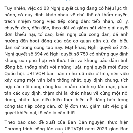
Tuy nhiên, việc có 03 Nghị quyết cùng đang có hiệu lực thi
hành, có quy định khác nhau về chủ thể có thẩm quyền,
trách nhiệm trong việc tiếp công dân; tiếp nhận, xử lý,
chuyển đơn, đôn đốc, theo dõi và giám sát việc giải quyết
đơn khiếu nại, tố cáo, kiến nghị của công dân, đã ảnh
hưởng đến hoạt động của các cơ quan dân cử, đại biểu
dân cử trong công tác này. Mặt khác, Nghị quyết số 228,
Nghị quyết số 694 và Nghị quyết số 759 có những quy định
không còn phù hợp với thực tiễn và không bảo đảm tính
đồng bộ, thống nhất với những luật, nghị quyết mới được
Quốc hội, UBTVQH ban hành như đã nêu ở trên; nên việc
xây dựng một văn bản thống nhất, quy định chung, tích
hợp các nội dung cùng loại, nhằm tránh sự tản mạn, phân
tán các quy định, thậm chí là khác nhau về cùng một nội
dung, nhằm tạo điều kiện thực hiện dễ dàng hơn trong
công tác tiếp công dân, xử lý đơn thư, giám sát việc giải
quyết khiếu nại, tố cáo là cần thiết.
Theo báo cáo, đề xuất của Ban Dân nguyện, thực hiện
Chương trình công tác của UBTVQH năm 2023 giao Ban