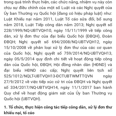
trong quá trình thực hiện, các chức năng, nhiệm vụ này còn
chịu sự điều chỉnh của một số Luật và các Nghị quyết của
Ủy ban Thường vụ Quốc hội (đang có hiệu pháp luật) như:
Luật Khiếu nại năm 2011, Luật Tố cáo sửa đổi, bổ sung
năm 2018, Luật Tiếp công dân năm 2013; Nghị quyết số
228/1999/NQ-UBTVQH10, ngày 15/11/1999 về tiếp công
dân, xử lý đơn thư của đại biểu Quốc hội (ĐBQH), Đoàn
ĐBQH; Nghị quyết số 694/2008/NQ-UBTVQH12, ngày
15/10/2008 về phân loại xử lý đơn thư của các cơ quan
của Quốc hội, Nghị quyết số 759/2014/NQ-UBTVQH13,
ngày 05/5/2014 quy định chi tiết về hoạt động tiếp công
dân của Quốc hội, ĐBQH, Hội đồng nhân dân (HĐND) và
đại biểu HĐND các cấp; Nghị quyết liên tịch số
525/1012/NQLT-UBTVQH13-ĐCTUBTWMTTQVN ngày
27/9/2012 về việc tiếp xúc cử tri của ĐBQH và Nghị quyết
số 334/2017/NQ-UBTVQH14, ngày 11/1/2017 ban hành
Quy chế về hoạt động giám sát của Ủy ban Thường vụ
Quốc hội (UBTVQH).
1.
Tổ chức
,
thực hiện công tác tiếp công dân, xử lý đơn thư
khiếu nại
,
tố cáo