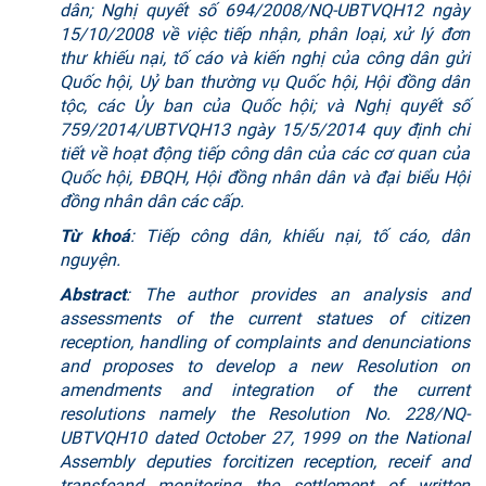
dân; Nghị quyết số 694/2008/NQ-UBTVQH12 ngày
15/10/2008 về việc tiếp nhận, phân loại, xử lý đơn
thư khiếu nại, tố cáo và kiến nghị của công dân gửi
Quốc hội, Uỷ ban thường vụ Quốc hội, Hội đồng dân
tộc, các Ủy ban của Quốc hội; và Nghị quyết số
759/2014/UBTVQH13 ngày 15/5/2014 quy định chi
tiết về hoạt động tiếp công dân của các cơ quan của
Quốc hội, ĐBQH, Hội đồng nhân dân và đại biểu Hội
đồng nhân dân các cấp.
Từ
khoá
: Tiếp công dân, khiếu nại, tố cáo, dân
nguyện.
Abstract
: The author provides an analysis and
assessments of the current statues of citizen
reception, handling of complaints and denunciations
and proposes to develop a new Resolution on
amendments and integration of the current
resolutions namely the Resolution No. 228/NQ-
UBTVQH10 dated October 27, 1999 on the National
Assembly deputies forcitizen reception, receif and
transfeand monitoring the settlement of written