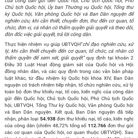
của công dân gửi đến Quốc hội, Chủ tịch Quốc hội, Phó
Chủ tịch Quốc hội, Ủy ban Thường vụ Quốc hội, Tổng thư
ký Quốc hội, Văn phòng Quốc hội và Ban
D
ân nguyện để
nghiên cứu; khi cần thiết, chuyển đơn, thư đến cơ quan, tổ
chức, đơn vị, cá nhân có thẩm quyền giải quyết và theo dõi,
đôn đốc việc giải quyết, trả lời công dân.
Thực hiện nhiệm vụ giúp UBTVQH“
chỉ đạo nghiên cứu, xử
lý; khi cần thiết chuyển đến cơ quan, tổ chức, cá nhân có
thẩm quyền để xem xét, giải quyết
”
quy định tại khoản 2
Điều 30 Luật Hoạt động giám sát của Quốc hội và Hội
đồng nhân dân, và các quy định trong các văn bản pháp
luật khác, từ đầu nhiệm kỳ Quốc hội khóa XIV, Ban Dân
nguyện có trách nhiệm tiếp nhận, tổ chức nghiên cứu, xử lý
toàn bộ đơn thư khiếu nại, tố cáo, kiến nghị của công dân
gửi đến Quốc hội, Chủ tịch Quốc hội, Phó Chủ tịch Quốc
hội, UBTVQH, Tổng Thư ký Quốc hội, Văn phòng Quốc hội
và Ban Dân nguyện. Kết quả, Ban Dân nguyện đã tiếp
nhận, phân loại
54.938
đơn thư khiếu nại, tố cáo, kiến nghị
của công dân (chiếm 48,72% tổng số
112.766
đơn thư gửi
các cơ quan của Quốc hội, cơ quan thuộc UBTVQH). Sau