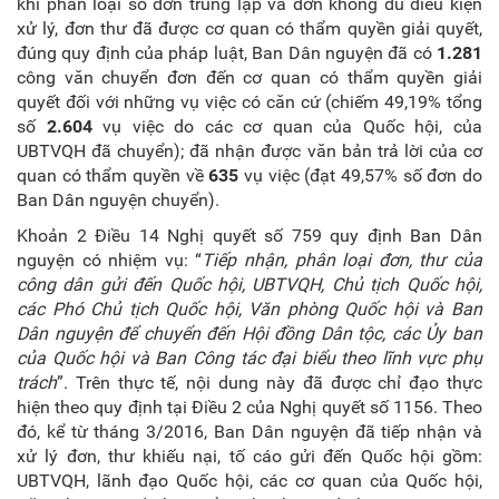
khi phân loại số đơn trùng lặp và đơn không đủ điều kiện
xử lý, đơn thư đã được cơ quan có thẩm quyền giải quyết,
đúng quy định của pháp luật, Ban Dân nguyện đã có
1.281
công văn chuyển đơn đến cơ quan có thẩm quyền giải
quyết đối với những vụ việc có căn cứ (chiếm 49,19% tổng
số
2.604
vụ việc do các cơ quan của Quốc hội, của
UBTVQH đã chuyển); đã nhận được văn bản trả lời của cơ
quan có thẩm quyền về
635
vụ việc (đạt 49,57% số đơn do
Ban Dân nguyện chuyển).
Khoản 2 Điều 14 Nghị quyết số 759 quy định Ban Dân
nguyện có nhiệm vụ: “
Tiếp nhận, phân loại đơn, thư của
công dân gửi đến Quốc hội, UBTVQH, Chủ tịch Quốc hội,
các Phó Chủ tịch Quốc hội, Văn phòng Quốc hội và Ban
Dân nguyện để chuyển đến Hội đồng Dân tộc, các Ủy ban
của Quốc hội và Ban Công tác đại biểu theo lĩnh vực phụ
trách
”. Trên thực tế, nội dung này đã được chỉ đạo thực
hiện theo quy định tại Điều 2 của Nghị quyết số 1156. Theo
đó, kể từ tháng 3/2016, Ban Dân nguyện đã tiếp nhận và
xử lý đơn, thư khiếu nại, tố cáo gửi đến Quốc hội gồm:
UBTVQH, lãnh đạo Quốc hội, các cơ quan của Quốc hội,