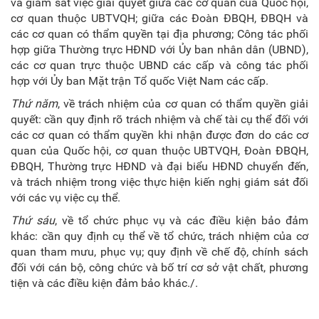
và giám sát việc giải quyết giữa các cơ quan của Quốc hội,
cơ quan thuộc UBTVQH; giữa các Đoàn ĐBQH, ĐBQH và
các cơ quan có thẩm quyền tại địa phương; Công tác phối
hợp giữa Thường trực HĐND với Ủy ban nhân dân (UBND),
các cơ quan trực thuộc UBND các cấp và công tác phối
hợp với Ủy ban Mặt trận Tổ quốc Việt Nam các cấp.
Thứ năm
, về trách nhiệm của cơ quan có thẩm quyền giải
quyết: cần quy định rõ trách nhiệm và chế tài cụ thể đối với
các cơ quan có thẩm quyền khi nhận được đơn do các cơ
quan của Quốc hội, cơ quan thuộc UBTVQH, Đoàn ĐBQH,
ĐBQH, Thường trực HĐND và đại biểu HĐND chuyển đến,
và trách nhiệm trong việc thực hiện kiến nghị giám sát đối
với các vụ việc cụ thể.
Thứ sáu
, về tổ chức phục vụ và các điều kiện bảo đảm
khác: cần quy định cụ thể về tổ chức, trách nhiệm của cơ
quan tham mưu, phục vụ; quy định về chế độ, chính sách
đối với cán bộ, công chức và bố trí cơ sở vật chất, phương
tiện và các điều kiện đảm bảo khác./.