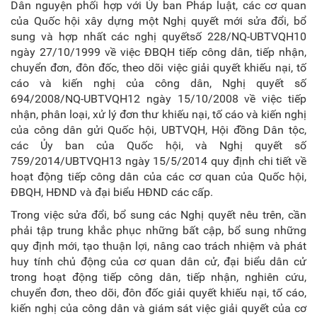
Dân nguyện phối hợp với Ủy ban Pháp luật, các cơ quan
của Quốc hội xây dựng một Nghị quyết mới sửa đổi, bổ
sung và hợp nhất các nghị quyếtsố 228/NQ-UBTVQH10
ngày 27/10/1999 về việc ĐBQH tiếp công dân, tiếp nhận,
chuyển đơn, đôn đốc, theo dõi việc giải quyết khiếu nại, tố
cáo và kiến nghị của công dân, Nghị quyết số
694/2008/NQ-UBTVQH12 ngày 15/10/2008 về việc tiếp
nhận, phân loại, xử lý đơn thư khiếu nại, tố cáo và kiến nghị
của công dân gửi Quốc hội, UBTVQH, Hội đồng Dân tộc,
các Ủy ban của Quốc hội, và Nghị quyết số
759/2014/UBTVQH13 ngày 15/5/2014 quy định chi tiết về
hoạt động tiếp công dân của các cơ quan của Quốc hội,
ĐBQH, HĐND và đại biểu HĐND các cấp.
Trong việc sửa đổi, bổ sung các Nghị quyết nêu trên, cần
phải tập trung khắc phục những bất cập, bổ sung những
quy định mới, tạo thuận lợi, nâng cao trách nhiệm và phát
huy tính chủ động của cơ quan dân cử, đại biểu dân cử
trong hoạt động tiếp công dân, tiếp nhận, nghiên cứu,
chuyển đơn, theo dõi, đôn đốc giải quyết khiếu nại, tố cáo,
kiến nghị của công dân và giám sát việc giải quyết của cơ