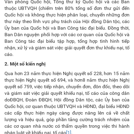
Văn phòng Quốc hội, Tổng thư ký Quốc hội và các Ban
thuộc UBTVQH (chiếm trên 80% tổng số đơn thư gửi đến
Quốc hội và không thực hiện phân loại, chuyển những đơn
thư này theo lĩnh vực phụ trách của Hội đồng Dân tộc, các
Ủy ban của Quốc hội và Ban Công tác đại biểu. Đồng thời,
Ban Dân nguyện phối hợp với các cơ quan của Quốc hội và
Ban Công tác đại biểu tập hợp, tổng hợp tình hình tiếp
nhận, xử lý và giám sát việc giải quyết đơn thư khiếu nại, tố
cáo.
2.
Một
số kiến nghị
Qua hơn 23 năm thực hiện Nghị quyết số 228, hơn 15 năm
thực hiện Nghị quyết số 694, và hơn8 năm thực hiện Nghị
quyết số 759, việc tiếp nhận, chuyển đơn, đôn đốc, theo dõi
và giám sát việc giải quyết khiếu nại, tố cáo của công dân
doĐBQH, Đoàn ĐBQH, Hội đồng Dân tộc, các Ủy ban của
Quốc hội, cơ quan thuộc UBTVQH và HĐND, đại biểu HĐND
các cấp thực hiện ngày càng được nâng lên cả về chất
lượng và hiệu quả, góp phần tăng cường trách nhiệm của
các cơ quan nhà nước có thẩm quyền trong việc thi hành
pháp luật về khiếu nại, tố cáo
[1]
.