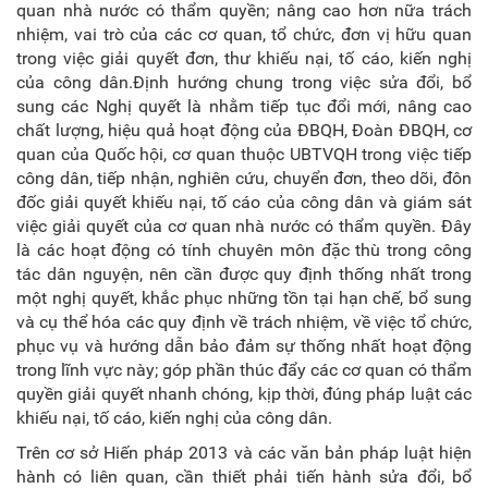
quan nhà nước có thẩm quyền; nâng cao hơn nữa trách
nhiệm, vai trò của các cơ quan, tổ chức, đơn vị hữu quan
trong việc giải quyết đơn, thư khiếu nại, tố cáo, kiến nghị
của công dân.Định hướng chung trong việc sửa đổi, bổ
sung các Nghị quyết là nhằm tiếp tục đổi mới, nâng cao
chất lượng, hiệu quả hoạt động của ĐBQH, Đoàn ĐBQH, cơ
quan của Quốc hội, cơ quan thuộc UBTVQH trong việc tiếp
công dân, tiếp nhận, nghiên cứu, chuyển đơn, theo dõi, đôn
đốc giải quyết khiếu nại, tố cáo của công dân và giám sát
việc giải quyết của cơ quan nhà nước có thẩm quyền. Đây
là các hoạt động có tính chuyên môn đặc thù trong công
tác dân nguyện, nên cần được quy định thống nhất trong
một nghị quyết, khắc phục những tồn tại hạn chế, bổ sung
và cụ thể hóa các quy định về trách nhiệm, về việc tổ chức,
phục vụ và hướng dẫn bảo đảm sự thống nhất hoạt động
trong lĩnh vực này; góp phần thúc đẩy các cơ quan có thẩm
quyền giải quyết nhanh chóng, kịp thời, đúng pháp luật các
khiếu nại, tố cáo, kiến nghị của công dân.
Trên cơ sở Hiến pháp 2013 và các văn bản pháp luật hiện
hành có liên quan, cần thiết phải tiến hành sửa đổi, bổ