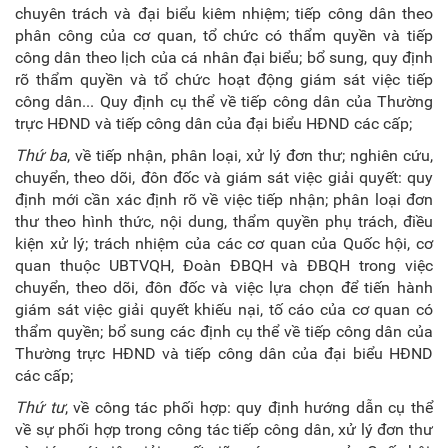
chuyên trách và đại biểu kiêm nhiệm; tiếp công dân theo
phân công của cơ quan, tổ chức có thẩm quyền và tiếp
công dân theo lịch của cá nhân đại biểu; bổ sung, quy định
rõ thẩm quyền và tổ chức hoạt động giám sát việc tiếp
công dân... Quy định cụ thể về tiếp công dân của Thường
trực HĐND và tiếp công dân của đại biểu HĐND các cấp;
Thứ ba
, về tiếp nhận, phân loại, xử lý đơn thư; nghiên cứu,
chuyển, theo dõi, đôn đốc và giám sát việc giải quyết: quy
định mới cần xác định rõ về việc tiếp nhận; phân loại đơn
thư theo hình thức, nội dung, thẩm quyền phụ trách, điều
kiện xử lý; trách nhiệm của các cơ quan của Quốc hội, cơ
quan thuộc UBTVQH, Đoàn ĐBQH và ĐBQH trong việc
chuyển, theo dõi, đôn đốc và việc lựa chọn để tiến hành
giám sát việc giải quyết khiếu nại, tố cáo của cơ quan có
thẩm quyền; bổ sung các định cụ thể về tiếp công dân của
Thường trực HĐND và tiếp công dân của đại biểu HĐND
các cấp;
Thứ tư
, về công tác phối hợp: quy định hướng dẫn cụ thể
về sự phối hợp trong công tác tiếp công dân, xử lý đơn thư