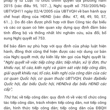
pháp lý từ Luật Tổ chức chính quyền địa phương năm
2015 (các điều 95, 107...), Nghị quyết số 753/2005/NQ-
UBTVQH11 ngày 02/4/2005 của UBTVQH về ban hành quy
chế hoạt động của HĐND (các điều: 47, 48, 49, 50, 57,
61...). Do đó cần được phối hợp với Ban Công tác đại biểu
và các cơ quan có liên quan xây dựng quy định đảm bảo
tính đồng bộ và thống nhất khi nghiên cứu, sửa đổi, bổ
sung Nghị quyết số 753.
Để bảo đảm sự phù hợp với quy định của pháp luật hiện
hành, đồng thời cũng thể hiện được các nội dung cơ bản
của Nghị quyết mới, dự kiến lấy tên gọi của Nghị quyết là:
“
Nghị quyết
về việc tiếp công dân; tiếp nhận, xử lý đơn, thư
khiếu nại, tố cáo, kiến nghị và giám sát việc tiếp công dân,
giải quyết khiếu nại, tố cáo, kiến nghị của công dân của
các
cơ quan Quốc hội, cơ quan thuộc UBTVQH, Đoàn đại
biểu
Quốc hội, đại biểu Quốc hội
,
HĐND
và đại biểu
HĐND
các
cấp”
;
Thứ hai
, về tiếp công dân: quy định rõ về việc tổ chức công
tác tiếp công dân, trách nhiệm tiếp công dân, nơi tiếp công
dân, hình thức tiếp công dân; tiếp công dân của ĐBQH