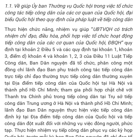
1.1.
Về g
iúp Ủy ban Thường vụ Quốc hội trong việc tổ chức
công tác tiếp c
ô
ng dân của các cơ quan của Quốc hội, đại
biểu Quốc hội theo quy định của pháp luật về tiếp công dân
Thực hiện chức năng, nhiệm vụ giúp “
UBTVQH có trách
nhiệm chỉ đạo, điều hòa, phối hợp việc tổ chức hoạt động
tiếp công dân của các cơ quan của Quốc hội, ĐBQH”
quy
định tại khoản 2 Điều 5 và các quy định tại khoản 1, khoản
3, điểm d) khoản 4 và khoản 1, 2, 3 của Điều 11 Luật Tiếp
Công dân, Ban Dân nguyện đã tổ chức, phân công một
đồng chí lãnh đạo Ban phụ trách công tác tiếp công dân
trực tiếp chỉ đạo thường trực tiếp công dân thường xuyên
tại Địa điểm tiếp công dân của Quốc hội tại Hà Nội và
thành phố Hồ Chí Minh; tham gia phối hợp chặt chẽ với
Thanh tra Chính phủ trong tiếp công dân tại Trụ sở tiếp
công dân Trung ương ở Hà Nội và thành phố Hồ Chí Minh;
lãnh đạo Ban Dân nguyện thực hiện việc tiếp công dân
định kỳ tại Địa điểm tiếp công dân của Quốc hội và tiếp
công dân đột xuất đối với những vụ việc đông người, phức
tạp. Thực hiện nhiệm vụ tiếp công dân phục vụ các kỳ họp
Quốc hội, trước mỗi kỳ họp Ban Dân nguyện đã chỉ đạo tổ