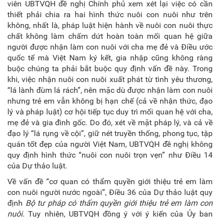
viên UBTVQH đề nghị Chính phủ xem xét lại việc có cần
thiết phải chia ra hai hình thức nuôi con nuôi như trên
không, nhất là, pháp luật hiện hành về nuôi con nuôi thực
chất không làm chấm dứt hoàn toàn mối quan hệ giữa
người được nhận làm con nuôi với cha mẹ đẻ và Điều ước
quốc tế mà Việt Nam ký kết, gia nhập cũng không ràng
buộc chúng ta phải bắt buộc quy định vấn đề này. Trong
khi, việc nhận nuôi con nuôi xuất phát từ tình yêu thương,
“lá lành đùm lá rách”, nên mặc dù được nhận làm con nuôi
nhưng trẻ em vẫn không bị hạn chế (cả về nhận thức, đạo
lý và pháp luật) cơ hội tiếp tục duy trì mối quan hệ với cha,
mẹ đẻ và gia đình gốc. Do đó, xét về mặt pháp lý, và cả về
đạo lý “lá rụng về cội”, giữ nét truyền thống, phong tục, tập
quán tốt đẹp của người Việt Nam, UBTVQH đề nghị không
quy định hình thức “nuôi con nuôi trọn vẹn” như Điều 14
của Dự thảo luật.
Về vấn đề “cơ quan có thẩm quyền giới thiệu trẻ em làm
con nuôi người nước ngoài”, Điều 36 của Dự thảo luật quy
định
Bộ tư pháp có thẩm quyền giới thiệu trẻ em làm con
nuôi
. Tuy nhiên, UBTVQH đồng ý với ý kiến của Ủy ban