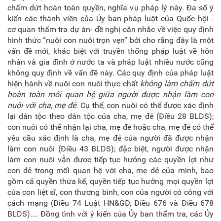
chấm dứt hoàn toàn quyền, nghĩa vụ pháp lý này. Đa số ý
kiến các thành viên của Ủy ban pháp luật của Quốc hội -
cơ quan thẩm tra dự án- đề nghị cân nhắc về việc quy định
hình thức “nuôi con nuôi trọn vẹn” bởi cho rằng đây là một
vấn đề mới, khác biệt với truyền thống pháp luật về hôn
nhân và gia đình ở nước ta và pháp luật nhiều nước cũng
không quy định về vấn đề này. Các quy định của pháp luật
hiện hành về nuôi con nuôi thực chất
không làm chấm dứt
hoàn toàn mối quan hệ giữa người được nhận làm con
nuôi với cha, mẹ đẻ
. Cụ thể, con nuôi có thể được xác định
lại dân tộc theo dân tộc của cha, mẹ đẻ (Điều 28 BLDS);
con nuôi có thể nhận lại cha, mẹ đẻ hoặc cha, mẹ đẻ có thể
yêu cầu xác định là cha, mẹ đẻ của người đã được nhận
làm con nuôi (Điều 43 BLDS); đặc biệt, người được nhận
làm con nuôi vẫn được tiếp tục hưởng các quyền lợi như
con đẻ trong mối quan hệ với cha, mẹ đẻ của mình, bao
gồm cả quyền thừa kế, quyền tiếp tục hưởng mọi quyền lợi
của con liệt sĩ, con thương binh, con của người có công với
cách mạng (Điều 74 Luật HN&GĐ, Điều 676 và Điều 678
BLDS).... Đồng tình với ý kiến của Ủy ban thẩm tra, các Ủy