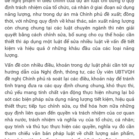
đề nghị phạm vi điều chỉnh của dự án luật chỉ dừng ở quy
định trách nhiệm của tổ chức, cá nhân ở giai đoạn sử dụng
năng lượng, như trong dự án mà Chính phủ đề xuất; đồng
thời, với những quy định về khai thác, sản xuất năng lượng
còn chung chung tại các luật chuyên ngành thì nên giải
quyết bằng cách chỉnh sửa, bổ sung cho cụ thể hoặc cần
thiết thì áp dụng một luật để sửa nhiều luật về vấn đề tiết
kiệm và hiệu quả ở những khâu đầu của các loại năng
lượng.
Vấn đề còn nhiều điều, khoản trong dự luật phải cần tới sự
hướng dẫn của Nghị định, thông tư, các Ủy viên UBTVQH
đề nghị Chính phủ rà soát lại các điều, khoản này để tránh
tình trạng đưa ra các quy định chung chung, khó thực thi,
chủ yếu mang tính chất vận động thực hiện nhưng lại bỏ
sót các biện pháp sửa dụng năng lượng tiết kiệm, hiệu quả
thiết thực; tiếp tục chỉnh sửa, cụ thể hóa hơn nữa những
quy định liên quan đến quyền và trách nhiệm của cơ quan
nhà nước, trách nhiệm và nghĩa vụ của tổ chức, cá nhân;
quy trình và thủ tục thực hiện các quyền, nghĩa vụ đó cần
tham chiếu văn bản pháp luật về chất lượng sản phẩm,