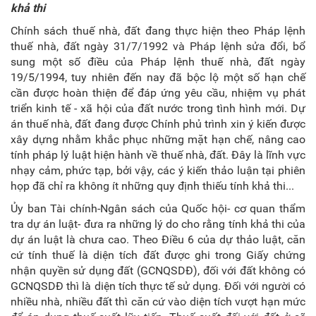
khả thi
Chính sách thuế nhà, đất đang thực hiện theo Pháp lệnh
thuế nhà, đất ngày 31/7/1992 và Pháp lệnh sửa đổi, bổ
sung một số điều của Pháp lệnh thuế nhà, đất ngày
19/5/1994, tuy nhiên đến nay đã bộc lộ một số hạn chế
cần được hoàn thiện để đáp ứng yêu cầu, nhiệm vụ phát
triển kinh tế - xã hội của đất nước trong tình hình mới. Dự
án thuế nhà, đất đang được Chính phủ trình xin ý kiến được
xây dựng nhằm khắc phục những mặt hạn chế, nâng cao
tính pháp lý luật hiện hành về thuế nhà, đất. Đây là lĩnh vực
nhạy cảm, phức tạp, bởi vậy, các ý kiến thảo luận tại phiên
họp đã chỉ ra không ít những quy định thiếu tính khả thi...
Ủy ban Tài chính-Ngân sách của Quốc hội- cơ quan thẩm
tra dự án luật- đưa ra những lý do cho rằng tính khả thi của
dự án luật là chưa cao. Theo Điều 6 của dự thảo luật, căn
cứ tính thuế là diện tích đất được ghi trong Giấy chứng
nhận quyền sử dụng đất (GCNQSDĐ), đối với đất không có
GCNQSDĐ thì là diện tích thực tế sử dụng. Đối với người có
nhiều nhà, nhiều đất thì căn cứ vào diện tích vượt hạn mức