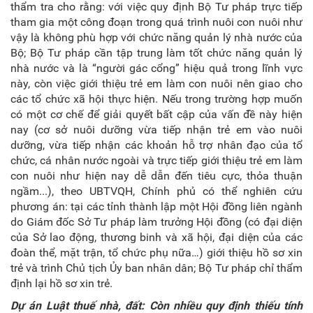
thẩm tra cho rằng: với việc quy định Bộ Tư pháp trực tiếp
tham gia một công đoạn trong quá trình nuôi con nuôi như
vậy là không phù hợp với chức năng quản lý nhà nước của
Bộ; Bộ Tư pháp cần tập trung làm tốt chức năng quản lý
nhà nước và là “người gác cổng” hiệu quả trong lĩnh vực
này, còn việc giới thiệu trẻ em làm con nuôi nên giao cho
các tổ chức xã hội thực hiện. Nếu trong trường hợp muốn
có một cơ chế để giải quyết bất cập của vấn đề này hiện
nay (cơ sở nuôi dưỡng vừa tiếp nhận trẻ em vào nuôi
dưỡng, vừa tiếp nhận các khoản hỗ trợ nhân đạo của tổ
chức, cá nhân nước ngoài và trực tiếp giới thiệu trẻ em làm
con nuôi như hiện nay dễ dẫn đến tiêu cực, thỏa thuận
ngầm...), theo UBTVQH, Chính phủ có thể nghiên cứu
phương án: tại các tỉnh thành lập một Hội đồng liên ngành
do Giám đốc Sở Tư pháp làm trưởng Hội đồng (có đại diện
của Sở lao động, thương binh và xã hội, đại diện của các
đoàn thể, mặt trận, tổ chức phụ nữa…) giới thiệu hồ sơ xin
trẻ và trình Chủ tịch Ủy ban nhân dân; Bộ Tư pháp chỉ thẩm
định lại hồ sơ xin trẻ.
Dự án Luật thuế nhà, đất: Còn nhiều quy định thiếu tính