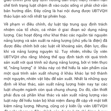
chế tình trạng luật chậm đi vào cuộc sống vì phải chờ văn
bản hướng dẫn. Đây cũng là hai nội dung được UBTVQH
thảo luận sôi nổi nhất tại phiên họp.
Về phạm vi điều chỉnh, dự luật tập trung quy định trách
nhiệm của tổ chức, cá nhân ở giai đoạn sử dụng năng
lượng. Các hoạt động như khai thác các nguồn tài nguyên
năng lượng và sản xuất ra năng lượng (chủ yếu là điện) đã
được điều chỉnh bởi các luật về khoáng sản, điện lực, dầu
khí và năng lượng nguyên tử. Tuy nhiên, nhiều Ủy viên
UBTVQH cho rằng: không thể quy định tách rời quá trình
sản xuất với quá trình sử dụng năng lượng, bởi vì trên thực
tế, “năng lượng” ở khâu này có thể hiểu là sản phẩm của
một quá trình sản xuất nhưng ở khâu khác lại trở thành
một nguyên, nhiên vật liệu để sản xuất. Nhất là những quy
định về khai thác, sản xuất năng lượng hiện nay tại các
luật chuyên ngành còn quá chung chung. Do đó, cần thiết
phải đưa cả phần khai thác và sản xuất năng lượng vào
luật này để hiểu toàn bộ khái niệm đang đề cập về mặt tiết
kiệm năng lượng. Nhưng, cũng có ý kiến Ủy viên UBTVQH