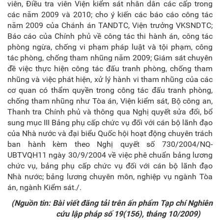
viên, Điều tra viên Viện kiểm sát nhân dân các cấp trong
các năm 2009 và 2010; cho ý kiến các báo cáo công tác
năm 2009 của Chánh án TANDTC, Viện trưởng VKSNDTC;
Báo cáo của Chính phủ về công tác thi hành án, công tác
phòng ngừa, chống vi phạm pháp luật và tội phạm, công
tác phòng, chống tham nhũng năm 2009; Giám sát chuyên
đề việc thực hiện công tác đấu tranh phòng, chống tham
nhũng và việc phát hiện, xử lý hành vi tham nhũng của các
cơ quan có thẩm quyền trong công tác đấu tranh phòng,
chống tham nhũng như Tòa án, Viện kiểm sát, Bộ công an,
Thanh tra Chính phủ và thông qua Nghị quyết sửa đổi, bổ
sung mục III Bảng phụ cấp chức vụ đối với cán bộ lãnh đạo
của Nhà nước và đại biểu Quốc hội hoạt động chuyên trách
ban hành kèm theo Nghị quyết số 730/2004/NQ-
UBTVQH11 ngày 30/9/2004 về việc phê chuẩn bảng lương
chức vụ, bảng phụ cấp chức vụ đối với cán bộ lãnh đạo
Nhà nước; bảng lương chuyên môn, nghiệp vụ ngành Tòa
án, ngành Kiểm sát./.
(Nguồn tin: Bài viết đăng tải trên ấn phẩm Tạp chí Nghiên
cứu lập pháp số 19(156), tháng 10/2009)