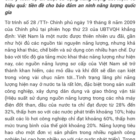
hiệu quả: tiền đề cho bảo đảm an ninh năng lượng quốc
gia
Tờ trình số 28 /TTr- Chính phủ ngày 19 tháng 8 năm 2009
của Chính phủ tại phiên họp thứ 23 của UBTVQH khẳng
định: Việt Nam là một nước được thiên nhiên ưu đãi, gần
như hội đủ các nguồn tài nguyên năng lượng, nhưng khả
năng khai thác, chế biến và sử dụng còn nhiều hạn chế. Dự
báo với tốc độ gia tăng mức khai thác năng lượng như hiện
nay, các nguồn năng lượng sơ cấp của Việt Nam sẽ trở
thành khan hiếm, các mỏ dầu và khí đốt sẽ dần cạn kiệt
trong vòng vài chục năm tới…Tình trạng lãng phí năng
lượng hiện nay ở nước ta là rất lớn, đặc biệt trong sản xuất
công nghiệp, xây dựng dân dụng và giao thông vận tải
(Hiệu suất sử dụng nguồn năng lượng trong các nhà máy
điện đốt than, dầu của nước ta chỉ đạt được từ 28% đến
32%, thấp hơn so với các nước phát triển khoảng 10%; hiệu
suất các lò hơi công nghiệp chỉ đạt khoảng 60%, thấp hơn
mức trung bình của thế giới khoảng 20%. Năng lượng tiêu
hao cho một đơn vị sản phẩm trong nhiều ngành công
nghiệp lại cao hơn nhiều so với các nước phát triển). Trong