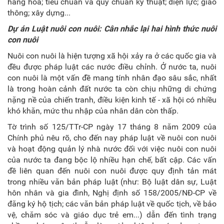
hàng hóa; tiêu chuẩn và quy chuẩn kỹ thuật; điện lực; giao
thông; xây dựng...
Dự án Luật nuôi con nuôi: Cân nhắc lại hai hình thức nuôi
con nuôi
Nuôi con nuôi là hiện tượng xã hội xảy ra ở các quốc gia và
đều được pháp luật các nước điều chỉnh. Ở nước ta, nuôi
con nuôi là một vấn đề mang tính nhân đạo sâu sắc, nhất
là trong hoàn cảnh đất nước ta còn chịu những di chứng
nặng nề của chiến tranh, điều kiện kinh tế - xã hội có nhiều
khó khăn, mức thu nhập của nhân dân còn thấp.
Tờ trình số 125/TTr-CP ngày 17 tháng 8 năm 2009 của
Chính phủ nêu rõ, cho đến nay pháp luật về nuôi con nuôi
và hoạt động quản lý nhà nước đối với việc nuôi con nuôi
của nước ta đang bộc lộ nhiều hạn chế, bất cập. Các vấn
đề liên quan đến nuôi con nuôi được quy định tản mát
trong nhiều văn bản pháp luật (như: Bộ luật dân sự, Luật
hôn nhân và gia đình, Nghị định số 158/2005/NĐ-CP về
đăng ký hộ tịch; các văn bản pháp luật về quốc tịch, về bảo
vệ, chăm sóc và giáo dục trẻ em...) dẫn đến tình trạng