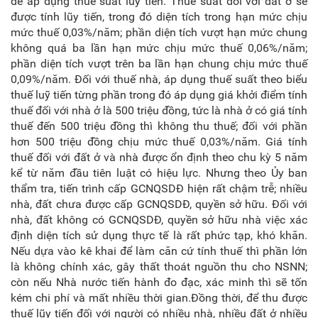
để áp dụng thuế suất lũy tiến. Thuế suất đối với đất ở sẽ
được tính lũy tiến, trong đó diện tích trong hạn mức chịu
mức thuế 0,03%/năm; phần diện tích vượt hạn mức chung
không quá ba lần hạn mức chịu mức thuế 0,06%/năm;
phần diện tích vượt trên ba lần hạn chung chịu mức thuế
0,09%/năm. Ðối với thuế nhà, áp dụng thuế suất theo biểu
thuế luỹ tiến từng phần trong đó áp dụng giá khởi điểm tính
thuế đối với nhà ở là 500 triệu đồng, tức là nhà ở có giá tính
thuế đến 500 triệu đồng thì không thu thuế; đối với phần
hơn 500 triệu đồng chịu mức thuế 0,03%/năm. Giá tính
thuế đối với đất ở và nhà được ổn định theo chu kỳ 5 năm
kể từ năm đầu tiên luật có hiệu lực. Nhưng theo Ủy ban
thẩm tra, tiến trình cấp GCNQSDĐ hiện rất chậm trễ; nhiều
nhà, đất chưa được cấp GCNQSDĐ, quyền sở hữu. Đối với
nhà, đất không có GCNQSDĐ, quyền sở hữu nhà việc xác
định diện tích sử dụng thực tế là rất phức tạp, khó khăn.
Nếu dựa vào kê khai để làm căn cứ tính thuế thì phần lớn
là không chính xác, gây thất thoát nguồn thu cho NSNN;
còn nếu Nhà nước tiến hành đo đạc, xác minh thì sẽ tốn
kém chi phí và mất nhiều thời gian.Đồng thời, để thu được
thuế lũy tiến đối với người có nhiều nhà, nhiều đất ở nhiều