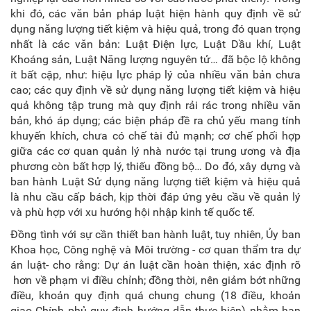
khi đó, các văn bản pháp luật hiện hành quy định về sử
dụng năng lượng tiết kiệm và hiệu quả, trong đó quan trọng
nhất là các văn bản: Luật Điện lực, Luật Dầu khí, Luật
Khoáng sản, Luật Năng lượng nguyên tử… đã bộc lộ không
ít bất cập, như: hiệu lực pháp lý của nhiều văn bản chưa
cao; các quy định về sử dụng năng lượng tiết kiệm và hiệu
quả không tập trung mà quy định rải rác trong nhiều văn
bản, khó áp dụng; các biện pháp đề ra chủ yếu mang tính
khuyến khích, chưa có chế tài đủ mạnh; cơ chế phối hợp
giữa các cơ quan quản lý nhà nước tại trung ương và địa
phương còn bất hợp lý, thiếu đồng bộ… Do đó, xây dựng và
ban hành Luật Sử dụng năng lượng tiết kiệm và hiệu quả
là nhu cầu cấp bách, kịp thời đáp ứng yêu cầu về quản lý
và phù hợp với xu hướng hội nhập kinh tế quốc tế.
Đồng tình với sự cần thiết ban hành luật, tuy nhiên, Ủy ban
Khoa học, Công nghệ và Môi trường - cơ quan thẩm tra dự
án luật- cho rằng: Dự án luật cần hoàn thiện, xác định rõ
hơn về phạm vi điều chỉnh; đồng thời, nên giảm bớt những
điều, khoản quy định quá chung chung (18 điều, khoản
giao Chính phủ quy định hướng dẫn thực hiện) nhằm hạn