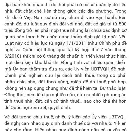
địa bàn khác nhau thì đòi hỏi phải có cơ sở quản lý dữ liệu
nhà, đất chặt chẽ, liên thông giữa các địa phương. Trong
khi đó ở Việt Nam cơ sở này chưa đi vào vận hành. Bên
cạnh đó, dự luật quy định đối với nhà, đất có giá trị từ 500
triệu đồng trở lên phải nộp thuế nhưng lại chưa xác định cơ
quan nào thực hiện chức năng thẩm định giá trị nhà. Nếu
Luật này có hiệu lực từ ngày 1/1/2011 (như Chính phủ đề
nghị và Quốc hội thông qua tại kỳ họp thứ 7 vào tháng
6/2010) thì chỉ có 6 tháng để chuẩn bị triển khai thực hiện,
một điều kiện khó khả thi. Đồng tình với nhiều quan điểm
mà Ủy ban thẩm tra đưa ra, các Ủy viên UBTVQH đề nghị
Chính phủ nghiên cứu lại cách tính thuế, trong đó phải
phân chia nhà, đất theo vùng, miền để áp thuế phù hợp,
không nên áp dụng chung như đã thể hiện tại Dự thảo luật.
Đồng thời, nên tiếp tục nghiên cứu, đưa ra nhiều phương án
tính thuế nhà, đất, căn cứ tính thuế… sao cho khả thi hơn
để Quốc hội xem xét, quyết định.
Về đối tượng chịu thuế, nhiều ý kiến các Ủy viên UBTVQH
đề nghị cân nhắc quy định đánh thuế đối với nhà ở. Ý kiến
này cho rằng, Hiến pháp quy định công dân có quyền có