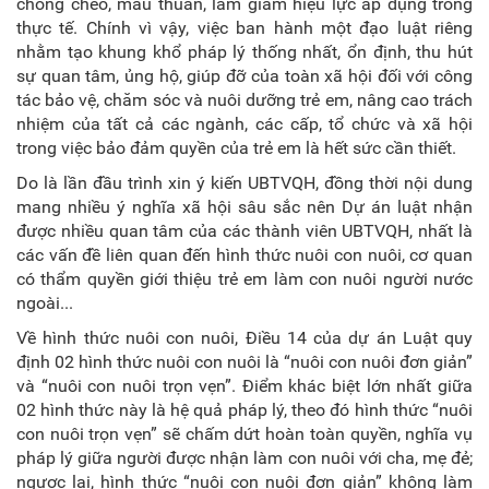
chồng chéo, mâu thuẫn, làm giảm hiệu lực áp dụng trong
thực tế. Chính vì vậy, việc ban hành một đạo luật riêng
nhằm tạo khung khổ pháp lý thống nhất, ổn định, thu hút
sự quan tâm, ủng hộ, giúp đỡ của toàn xã hội đối với công
tác bảo vệ, chăm sóc và nuôi dưỡng trẻ em, nâng cao trách
nhiệm của tất cả các ngành, các cấp, tổ chức và xã hội
trong việc bảo đảm quyền của trẻ em là hết sức cần thiết.
Do là lần đầu trình xin ý kiến UBTVQH, đồng thời nội dung
mang nhiều ý nghĩa xã hội sâu sắc nên Dự án luật nhận
được nhiều quan tâm của các thành viên UBTVQH, nhất là
các vấn đề liên quan đến hình thức nuôi con nuôi, cơ quan
có thẩm quyền giới thiệu trẻ em làm con nuôi người nước
ngoài...
Về hình thức nuôi con nuôi, Điều 14 của dự án Luật quy
định 02 hình thức nuôi con nuôi là “nuôi con nuôi đơn giản”
và “nuôi con nuôi trọn vẹn”. Điểm khác biệt lớn nhất giữa
02 hình thức này là hệ quả pháp lý, theo đó hình thức “nuôi
con nuôi trọn vẹn” sẽ chấm dứt hoàn toàn quyền, nghĩa vụ
pháp lý giữa người được nhận làm con nuôi với cha, mẹ đẻ;
ngược lại, hình thức “nuôi con nuôi đơn giản” không làm