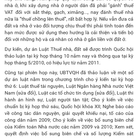
nhà ở, khi xây dựng nhà ở người dân đã phải "gánh" thuế
VAT đối với sắt thép, gạch, ximăng..., nay đánh thuế nhà
nữa là “thuế chồng lên thuế”, rất bất hợp lý. Nếu vẫn đưa cả
đất và nhà ở vào đối tượng chịu thuế thì phải tính toán đến
hạn mức được sử dụng theo hướng là cải thiện và tiến bộ
đối với những hộ và cá nhân có nhà ở gắn liền với đất ở.
Dự kiến, dự án Luật Thuế nhà, đất sẽ được trình Quốc hội
thảo luận tại kỳ họp tháng 10 năm nay và thông qua tại kỳ
họp tháng 5/2010, có hiệu lực từ năm 2011.
Cũng tại phiên họp này, UBTVQH đã thảo luận về một số
dự án luật nằm trong chương trình cho ý kiến tại kỳ họp
thứ 6: Luật thuế tài nguyên, Luật Ngân hàng Nhà nước Việt
Nam (sửa đổi), Luật các tổ chức tín dụng (sửa đổi), Luật thi
hành án hình sự, Luật người tàn tật; Cho ý kiến về việc
chuẩn bị kỳ họp thứ sáu, Quốc hội khóa XII; Nghe báo cáo
về công tác dân nguyện, giải quyết khiếu nại, tố cáo của
công dân năm 2009; Cho ý kiến về việc bổ sung biên chế
của Kiểm toán Nhà nước các năm 2009 và 2010; Xem xét,
quyết định việc bổ sung biên chế và số lượng Kiểm sát