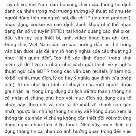
Tuy nhiên, Việt Nam cần bổ sung thêm các thông tin định
danh cá nhân trong môi trường trường kỹ thuật số như tên
người dùng trên mạng xã hội, địa chỉ IP (internet protocol),
nhận dạng cookie và các định danh khác như thẻ nhận
dạng tần số vô tuyến (RFID), tài khoản quảng cáo, thẻ pixel,
dấu vân tay của thiết bị, ảnh, video hoặc bản ghi âm…
Đồng thời, Việt Nam cần có các hướng dẫn cụ thể trong
văn bản dưới luật để làm rõ hơn ý nghĩa của các thuật ngữ
như: “liên quan đến”, “có thể xác định được” trong khái
niệm về dữ liệu cá nhân như cách giải thích về ý nghĩa
thuật ngữ của GDPR trong các văn bản recitals (nhằm nói
rõ bối cảnh, mục đích, lý do hay ý nghĩa quy định của pháp
luật). Ví dụ như lịch trình di chuyển của một người được
ghi nhận lại trong ứng dụng du lịch sẽ trở thành thông tin
cá nhân vì chúng phù hợp với mục đích sử dụng của tổ
chức này: theo dõi và đưa ra đề xuất về khách sạn gần
nhất; ngược lại, những thông tin này sẽ không được xem là
thông tin cá nhân vì chúng không cần thiết đối với một ứng
dụng nghe nhạc trên điện thoại. Như vậy, mục đích sử
dụng thông tin cá nhân có ảnh hưởng quan trọng đến việc