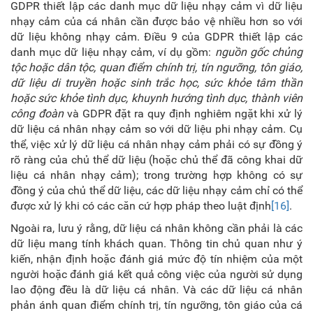
GDPR thiết lập các danh mục dữ liệu nhạy cảm vì dữ liệu
nhạy cảm của cá nhân cần được bảo vệ nhiều hơn so với
dữ liệu không nhạy cảm. Điều 9 của GDPR thiết lập các
danh mục dữ liệu nhạy cảm, ví dụ gồm:
nguồn gốc chủng
tộc hoặc dân tộc, quan điểm chính trị, tín ngưỡng, tôn giáo,
dữ liệu di truyền hoặc sinh trắc học, sức khỏe tâm thần
hoặc sức khỏe tình dục, khuynh hướng tình dục, thành viên
công đoàn
và GDPR đặt ra quy định nghiêm ngặt khi xử lý
dữ liệu cá nhân nhạy cảm so với dữ liệu phi nhạy cảm. Cụ
thể, việc xử lý dữ liệu cá nhân nhạy cảm phải có sự đồng ý
rõ ràng của chủ thể dữ liệu (hoặc chủ thể đã công khai dữ
liệu cá nhân nhạy cảm); trong trường hợp không có sự
đồng ý của chủ thể dữ liệu, các dữ liệu nhạy cảm chỉ có thể
được xử lý khi có các căn cứ hợp pháp theo luật định
[16]
.
Ngoài ra, lưu ý rằng, dữ liệu cá nhân không cần phải là các
dữ liệu mang tính khách quan. Thông tin chủ quan như ý
kiến, nhận định hoặc đánh giá mức độ tín nhiệm của một
người hoặc đánh giá kết quả công việc của người sử dụng
lao động đều là dữ liệu cá nhân. Và các dữ liệu cá nhân
phản ánh quan điểm chính trị, tín ngưỡng, tôn giáo của cá