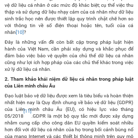
vệ dữ liệu cá nhân ở các mức độ khác biệt; cụ thể việc thu
thập và sử dụng dữ liệu nhạy cảm của cá nhân như dữ liệu
sinh trắc học nên được thiết lập quy trình chặt chẽ hơn so
với thông tin về số điện thoại hoặc tên, tuổi của cá
nhân
[10]
?
Đây là những vấn đề còn bất cập trong pháp luật hiện
hành của Việt Nam, cần phải xây dựng và khắc phục để
đảm bảo việc bảo vệ quyền của chủ thể dữ liệu cá nhân
cũng như lợi ích hợp pháp của các chủ thể khác trong việc
xử lý dữ liệu cá nhân.
2. Tham khảo khái niệm dữ liệu cá nhân trong pháp luật
của Liên minh châu Âu
Đạo luật bảo vệ dữ liệu được xem là tiêu biểu và hoàn thiện
nhất hiện nay là Quy định chung về bảo vệ dữ liệu (GDPR)
của Liên minh châu Âu (EU), có hiệu lực vào tháng
[11]
05/2018
.GDPR là một bộ quy tắc mới được xây dựng
nhằm cung cấp cho công dân EU quyền kiểm soát nhiều
hơn đối với dữ liệu cá nhân của họ trong bối cảnh bùng nổ
của mạng Internet và các thiết bị thông minh trên quy mô