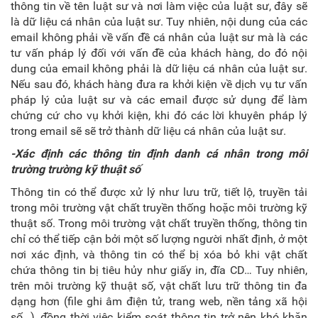
thông tin về tên luật sư và nơi làm việc của luật sư, đây sẽ
là dữ liệu cá nhân của luật sư. Tuy nhiên, nội dung của các
email không phải về vấn đề cá nhân của luật sư mà là các
tư vấn pháp lý đối với vấn đề của khách hàng, do đó nội
dung của email không phải là dữ liệu cá nhân của luật sư.
Nếu sau đó, khách hàng đưa ra khởi kiện về dịch vụ tư vấn
pháp lý của luật sư và các email được sử dụng để làm
chứng cứ cho vụ khởi kiện, khi đó các lời khuyên pháp lý
trong email sẽ sẽ trở thành dữ liệu cá nhân của luật sư.
-Xác định các thông tin định danh cá nhân trong môi
trường trường kỹ thuật số
Thông tin có thể được xử lý như lưu trữ, tiết lộ, truyền tải
trong môi trường vật chất truyền thống hoặc môi trường kỹ
thuật số. Trong môi trường vật chất truyền thống, thông tin
chỉ có thể tiếp cận bởi một số lượng người nhất định, ở một
nơi xác định, và thông tin có thể bị xóa bỏ khi vật chất
chứa thông tin bị tiêu hủy như giấy in, đĩa CD… Tuy nhiên,
trên môi trường kỹ thuật số, vật chất lưu trữ thông tin đa
dạng hơn (file ghi âm điện tử, trang web, nền tảng xã hội
số…), đồng thời việc kiểm soát thông tin trở nên khó khăn