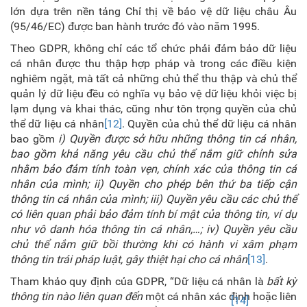
lớn dựa trên nền tảng Chỉ thị về bảo vệ dữ liệu châu Âu
(95/46/EC) được ban hành trước đó vào năm 1995.
Theo GDPR, không chỉ các tổ chức phải đảm bảo dữ liệu
cá nhân được thu thập hợp pháp và trong các điều kiện
nghiêm ngặt, mà tất cả những chủ thể thu thập và chủ thể
quản lý dữ liệu đều có nghĩa vụ bảo vệ dữ liệu khỏi việc bị
lạm dụng và khai thác, cũng như tôn trọng quyền của chủ
thể dữ liệu cá nhân
[12]
. Quyền của chủ thể dữ liệu cá nhân
bao gồm
i) Quyền được sở hữu những thông tin cá nhân,
bao gồm khả năng yêu cầu chủ thể nắm giữ chỉnh sửa
nhằm bảo đảm tính toàn vẹn, chính xác của thông tin cá
nhân của mình; ii) Quyền cho phép bên thứ ba tiếp cận
thông tin cá nhân của mình; iii) Quyền yêu cầu các chủ thể
có liên quan phải bảo đảm tính bí mật của thông tin, ví dụ
như vô danh hóa thông tin cá nhân,…; iv) Quyền yêu cầu
chủ thể nắm giữ bồi thường khi có hành vi xâm phạm
thông tin trái pháp luật, gây thiệt hại cho cá nhân
[13]
.
Tham khảo quy định của GDPR, “Dữ liệu cá nhân là
bất kỳ
thông tin nào liên quan đến
một cá nhân xác định hoặc liên
[14]