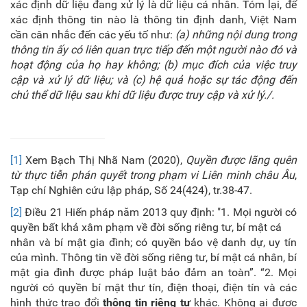
xác định dữ liệu đang xử lý là dữ liệu cá nhân. Tóm lại, để
xác định thông tin nào là thông tin định danh, Việt Nam
cần cân nhắc đến các yếu tố như:
(a) những nội dung trong
thông tin ấy có liên quan trực tiếp đến một người nào đó và
hoạt động của họ hay không; (b) mục đích của việc truy
cập và xử lý dữ liệu; và (c) hệ quả hoặc sự tác động đến
chủ thể dữ liệu sau khi dữ liệu được truy cập và xử lý./.
[1]
Xem Bạch Thị Nhã Nam (2020),
Quyền được lãng quên
từ thực tiễn phán quyết trong phạm vi Liên minh châu Âu
,
Tạp chí Nghiên cứu lập pháp, Số 24(424), tr.38-47.
[2]
Điều 21 Hiến pháp năm 2013 quy định: "1. Mọi người có
quyền bất khả xâm phạm về đời sống riêng tư, bí mật cá
nhân và bí mật gia đình; có quyền bảo vệ danh dự, uy tín
của mình. Thông tin về đời sống riêng tư, bí mật cá nhân, bí
mật gia đình được pháp luật bảo đảm an toàn”. “2. Mọi
người có quyền bí mật thư tín, điện thoại, điện tín và các
hình thức trao đổi
thông tin riêng tư
khác. Không ai được