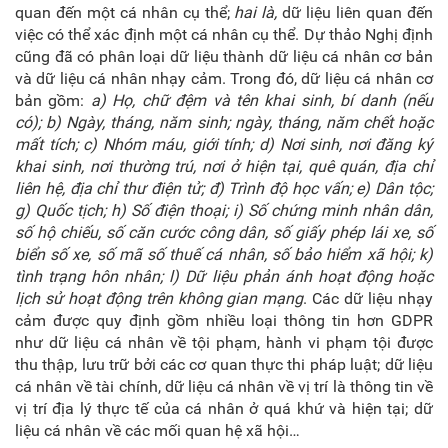
quan đến một cá nhân cụ thể;
hai là,
dữ liệu liên quan đến
việc có thể xác định một cá nhân cụ thể. Dự thảo Nghị định
cũng đã có phân loại dữ liệu thành dữ liệu cá nhân cơ bản
và dữ liệu cá nhân nhạy cảm. Trong đó, dữ liệu cá nhân cơ
bản gồm:
a) Họ, chữ đệm và tên khai sinh, bí danh (nếu
có); b) Ngày, tháng, năm sinh; ngày, tháng, năm chết hoặc
mất tích; c) Nhóm máu, giới tính; d) Nơi sinh, nơi đăng ký
khai sinh, nơi thường trú, nơi ở hiện tại, quê quán, địa chỉ
liên hệ, địa chỉ thư điện tử; đ) Trình độ học vấn; e) Dân tộc;
g) Quốc tịch; h) Số điện thoại; i) Số chứng minh nhân dân,
số hộ chiếu, số căn cước công dân, số giấy phép lái xe, số
biển số xe, số mã số thuế cá nhân, số bảo hiểm xã hội; k)
tình trạng hôn nhân; l) Dữ liệu phản ánh hoạt động hoặc
lịch sử hoạt động trên không gian mạng
. Các dữ liệu nhạy
cảm được quy định gồm nhiều loại thông tin hơn GDPR
như dữ liệu cá nhân về tội phạm, hành vi phạm tội được
thu thập, lưu trữ bởi các cơ quan thực thi pháp luật; dữ liệu
cá nhân về tài chính, dữ liệu cá nhân về vị trí là thông tin về
vị trí địa lý thực tế của cá nhân ở quá khứ và hiện tại; dữ
liệu cá nhân về các mối quan hệ xã hội…