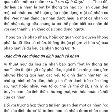
quan đến một cá nhân
có thể xác định được
”
. Theo đó,
dữ liệu cá nhân là bất kỳ thông tin nào có liên quan đến
một cá nhân cụ thể hoặc giúp nhận dạng một cá nhân cụ
thể. Việc nhận dạng cá nhân được hiểu là một cá nhân có
thể nhận dạng nếu chúng ta có thể phân biệt cá nhân đó
với các thành viên khác của cộng đồng người.
Thông tin về pháp nhân, hoặc cơ quan công quyền không
phải là dữ liệu cá nhân, không thuộc phạm vi bảo vệ của
pháp luật về dữ liệu cá nhân trong GDPR.
-Xác định các thông tin định danh cá nhân
Vì thuật ngữ dữ liệu cá nhân bao gồm “bất kỳ thông tin
nào”, nên thuật ngữ này phải được giải thích rộng, bao gồm
nhưng không giới hạn các yếu tố định danh như tên, số
chứng minh nhân dân, thông tin định danh trên nền tảng
số, một hoặc nhiều yếu tố cụ thể về thể chất, sinh lý, di
truyền, bản sắc tinh thần, thương mại, văn hóa hoặc xã hội
của cá nhân.
Đối với trường hợp thông tin liên quan đến một cá nhân “có
thể xác định được” là trường hợp cá nhân được nhận dạng