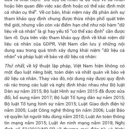
hoặc liên quan đến việc xác định hoặc có thể xác định một
cá nhân cụ thể”. Về cơ bản, khái niệm này đã phản ánh sự
tham khảo quy định chung được thừa nhận phổ quát trên
thế giới, nhưng vẫn còn vài điểm hạn chế như nội hàm “dữ
liệu về cá nhân” là gì hay yếu tố “có thể xác định” cần được
làm rõ. Dựa trên việc tham khảo quy định về khái niệm dữ
liệu cá nhân của GDPR, Việt Nam cần lưu ý những nội
dung sau trong quá trình xây dựng khái niệm “dữ liệu cá
nhân” và pháp luật về bảo vệ dữ liệu cá nhân:
Thứ nhất
, về kỹ thuật lập pháp, Việt Nam hiện không có
một đạo luật riêng biệt, toàn diện và nhất quán về bảo vệ
dữ liệu cá nhân. Thay vào đó, nội dung này được quy định
rải rác trong các luật và nghị định khác nhau như Bộ luật
Dân sự năm 2015; Bộ luật Hình sự năm 2015 đã được sửa
đổi, bổ sung năm 2017; Bộ luật Tố tụng dân sự năm 2015;
Bộ luật Tố tụng hình sự năm 2015; Luật Giao dịch điện tử
năm 2005; Luật Công nghệ thông tin năm 2006; Luật Bảo
vệ quyền lợi người tiêu dùng năm 2010; Luật An toàn thông
tin mạng năm 2015; Luật An ninh mạng năm 2018; Nghị