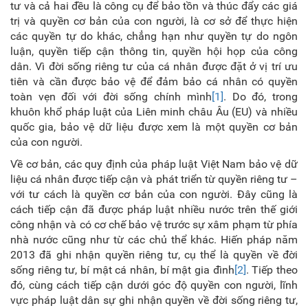
tư và cả hai đều là công cụ để bảo tồn và thúc đẩy các giá
trị và quyền cơ bản của con người, là cơ sở để thực hiện
các quyền tự do khác, chẳng hạn như quyền tự do ngôn
luận, quyền tiếp cận thông tin, quyền hội họp của công
dân. Vì đời sống riêng tư của cá nhân được đặt ở vị trí ưu
tiên và cần được bảo vệ để đảm bảo cá nhân có quyền
toàn vẹn đối với đời sống chính mình
[1]
. Do đó, trong
khuôn khổ pháp luật của Liên minh châu Âu (EU) và nhiều
quốc gia, bảo vệ dữ liệu được xem là một quyền cơ bản
của con người.
Về cơ bản, các quy định của pháp luật Việt Nam bảo vệ dữ
liệu cá nhân được tiếp cận và phát triển từ quyền riêng tư –
với tư cách là quyền cơ bản của con người. Đây cũng là
cách tiếp cận đã được pháp luật nhiều nước trên thế giới
công nhận và có cơ chế bảo vệ trước sự xâm phạm từ phía
nhà nước cũng như từ các chủ thể khác. Hiến pháp năm
2013 đã ghi nhận quyền riêng tư, cụ thể là quyền về đời
sống riêng tư, bí mật cá nhân, bí mật gia đình
[2]
. Tiếp theo
đó, cùng cách tiếp cận dưới góc độ quyền con người, lĩnh
vực pháp luật dân sự ghi nhận quyền về đời sống riêng tư,