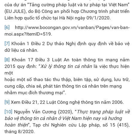
của dự án “Tăng cường pháp luật và tư pháp tại Việt Nam”
(EU JULE), do Bộ Công an phối hợp Chương trình phát triển
Liên hợp quốc tổ chức tại Hà Nội ngày 09/1/2020.
[6]
http://www.bocongan.gov.vn/vanban/Pages/van-ban-
moi.aspx?ItemID=519.
[7]
Khoản 1 Điều 2 Dự thảo Nghị định quy định về bảo vệ
dữ liệu cá nhân.
[8]
Khoản 17 Điều 3 Luật An toàn thông tin mạng năm
2015 quy định: “
Xử lý thông tin cá nhân
là việc thực hiện
một
hoặc một số thao tác thu thập, biên tập, sử dụng, lưu trữ,
cung cấp, chia sẻ, phát tán thông tin cá nhân trên mạng
nhằm mục đích thương mại”.
[9]
Xem Điều 21, 22 Luật Công nghệ thông tin năm 2006.
[10]
Nguyễn Văn Cương (2020), “
Thực trạng pháp luật về
bảo vệ thông tin cá nhân ở Việt Nam hiện nay và hướng
hoàn thiện
”, Tạp chí Nghiên cứu Lập pháp, số 15 (415),
tháng 8/2020.