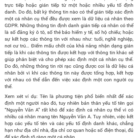
trực tiếp hoặc gián tiếp từ một hoặc nhiều yếu tố định
danh. Do đó, bất kỳ thông tin nào có thể gián tiếp xác định
một cá nhân cụ thể đều được xem là dữ liệu cá nhân theo
GDPR. Những thông tin định danh gián tiếp cá nhân có thể
là số đăng ký ô tô, số thẻ bảo hiểm y tế, số hộ chiếu; hoặc
sự kết hợp các thông tin với nhau như: tuổi, nghề nghiệp,
nơi cư trú… Điểm mấu chốt của khả năng nhận dạng gián
tiếp là khi các thông tin được kết hợp với thông tin khác sẽ
giúp phân biệt và cho phép xác định một cá nhân cụ thể.
Do đó, những thông tin rời rạc cũng được coi là dữ liệu cá
nhân bởi vì khi các thông tin này được tổng hợp, kết hợp
với nhau có thể dẫn đến việc xác định một con người cụ
thể.
Xem xét ví dụ: Tên là phương tiện phổ biến nhất để xác
định một người nào đó, tuy nhiên bản thân yếu tố tên gọi
“Nguyễn Văn A” rất khó để xác định cá nhân cụ thể vì có
nhiều cá nhân mang tên Nguyễn Văn A. Tuy nhiên, việc kết
hợp các yếu tố tên và các yếu tố định danh khác, chẳng
hạn như địa chỉ nhà, địa chỉ cơ quan hoặc số điện thoại, đủ
để xác định rõ ràng một cá nhân.