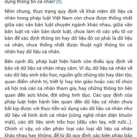
dụng thông tin cá nhân”
[9]
.
Nhìn chung, thực trạng quy định về khái niệm dữ liệu cá
nhân trong pháp luật Việt Nam còn chưa được thống nhất
giữa các văn bản luật chuyên ngành khác nhau, giữa văn
bản luật và văn bản dưới luật, chưa làm rõ các yếu tố cơ
bản để xác định thông tin hay dữ liệu đó có phải là dữ liệu
cá nhân, chưa thống nhất được thuật ngữ thông tin cá
nhân hay dữ liệu cá nhân.
Bên cạnh đó, pháp luật hiện hành còn thiếu quy định về
bảo vệ dữ liệu cá nhân nhạy cảm. Ví dụ, dữ liệu cá nhân về
các dữ liệu sinh trắc học, nguồn gốc chủng tộc hay dân tộc,
quan điểm chính trị, triết lý hay tôn giáo hoặc các tổ chức
xã hội mà các cá nhân tham gia, hay những thông tin liên
quan đến sức khỏe, đời sống tình dục. Các quy định của
pháp luật hiện hành liên quan đến dữ liệu cá nhân chưa
bắt kịp được với thực tiễn sử dụng các dữ liệu cá nhân như
dữ liệu về hình ảnh cá nhân (công nghệ nhận diện khuôn
mặt), các dữ liệu sinh trắc học (dấu vân tay, nốt ruồi…).
Chính vì vậy, có cần phân loại các loại dữ liệu cá nhân
khác nhau hay không, để từ đó quy định các biện pháp bảo