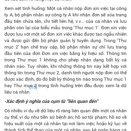
Xem xét tình huống: Một cá nhân nộp đơn xin việc tại công
ty A, bộ phận nhân sự công ty A khi nhận đơn sẽ xóa trang
đầu tiên chứa tên, chi tiết liên hệ, v.v... của cá nhân và lưu
phần còn lại của biểu mẫu trong 'Thư mục 1'. Đơn xin việc
được lưu với một số đơn xin việc khác được tạo ngẫu nhiên
và được gửi đến bộ phận quản lý tuyển dụng. Trong 'Thư
mục 2' hạn chế truy cập, bộ phận nhân sự chỉ lưu trang
đầu tiên của đơn Đơn xin việc bằng ký hiệu số. Thông tin
trong Thư mục 1 không cho phép nhận dạng bất kỳ cá
nhân nào. Tuy nhiên, khi những thông tin này kết hợp với
thông tin trong Thư mục 2, danh tính người nộp đơn có thể
được xác định, do đó bất kỳ thông tin nào trong Thư mục 1
hay Thư mục 2 trong tình huống trên đều được xem là dữ
[15]
liệu cá nhân
.
-Xác định ý nghĩa của cụm từ “liên quan đến”
Có nhiều ví dụ về dữ liệu rõ ràng liên quan đến một cá nhân
cụ thể, ví dụ như tiền sử bệnh án; hồ sơ tội phạm; hồ sơ về
hiệu suất của một cá nhân tại nơi làm việc; hoặc kỷ lục về
thành tích thể thao của một cá nhân, sao kê ngân hàng cá