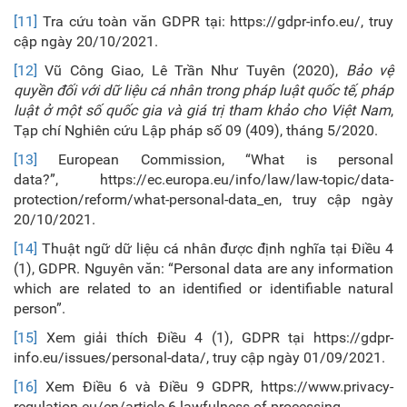
[11]
Tra cứu toàn văn GDPR tại: https://gdpr-info.eu/, truy
cập ngày 20/10/2021.
[12]
Vũ Công Giao, Lê Trần Như Tuyên (2020),
Bảo vệ
quyền đối với dữ liệu cá nhân trong pháp luật quốc tế, pháp
luật ở một số quốc gia và giá trị tham khảo cho Việt Nam
,
Tạp chí Nghiên cứu Lập pháp số 09 (409), tháng 5/2020.
[13]
European Commission, “What is personal
data?”, https://ec.europa.eu/info/law/law-topic/data-
protection/reform/what-personal-data_en, truy cập ngày
20/10/2021.
[14]
Thuật ngữ dữ liệu cá nhân được định nghĩa tại Điều 4
(1), GDPR. Nguyên văn: “Personal data are any information
which are related to an identified or identifiable natural
person”.
[15]
Xem giải thích Điều 4 (1), GDPR tại https://gdpr-
info.eu/issues/personal-data/, truy cập ngày 01/09/2021.
[16]
Xem Điều 6 và Điều 9 GDPR, https://www.privacy-
regulation.eu/en/article-6-lawfulness-of-processing-