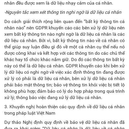
nhân đều được xem là dữ liệu nhạy cảm của cá nhân.
-Nguyên tắc xem xét thông tin nghi ngờ là dữ liệu cá nhân
Do cách giải thích rộng liên quan đến “bất kỳ thông tin cá
nhân nào” nên GDPR khuyến cáo các bên xử lý dữ liệu nên
xem bất kỳ thông tin nào nghi ngờ là dữ liệu cá nhân là các
dữ liệu cá nhân. Bởi vì, bất kỳ thông tin nào về cá nhân có
thể giúp suy luận điều gì đó về một cá nhân cụ thể nếu nó
được công khai và kết hợp với các thông tin do các chủ thể
khác hay tổ chức khác nắm giữ. Do đó các thông tin bất kỳ
này có thể là dữ liệu cá nhân. GDPR khuyến cáo khi bên xử
lý dữ liệu có nghi ngờ về việc xác định thông tin đang được
xử lý có phải là dữ liệu cá nhân, bên xử lý dữ liệu cá nhân
phải bảo mật thông tin; bảo vệ thông tin khỏi việc bị tiết lộ
không phù hợp; đảm bảo có lý do hợp pháp trong quá trình
xử lý; thông báo việc đang xử lý dữ liệu cá nhân.
3. Khuyến nghị hoàn thiện các quy định về dữ liệu cá nhân
trong pháp luật Việt Nam
Dự thảo Nghị định quy định về bảo vệ dữ liệu cá nhân đã
đưa ra khái niệm “Dữ liệu cá nhân là dữ liệu về cá nhân