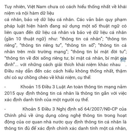
Tuy nhiên, Việt Nam chưa có cách hiểu thống nhất về khái
niệm và nội hàm dữ liệu
cá nhân, bảo vệ dữ liệu cá nhân. Các văn bản quy phạm
pháp luật hiện hành đang sử dụng một số thuật ngữ có
liên quan đến dữ liệu cá nhân và bảo vệ dữ liệu cá nhân
(gần 10 thuật ngữ) như: “thông tin cá nhân”; “thông tin
riêng”, “thông tin riêng tư”, “thông tin số”; “thông tin cá
nhân trên môi trường mạng”; “thông tin bí mật đời tư”;
“thông tin về đời sống riêng tư, bí mật cá nhân, bí mật gia
[5]
đình”... với những cách giải thích khái niệm khác nhau
.
Điều này dẫn đến các cách hiểu không thống nhất, thậm
chí có sự chồng chéo về khái niệm, cụ thể:
- Khoản 15 Điều 3 Luật An toàn thông tin mạng năm
2015 quy định thông tin cá nhân là thông tin gắn với việc
xác định danh tính của một người cụ thể.
- Khoản 5 Điều 3 Nghị định số 64/2007/NĐ-CP của
Chính phủ về ứng dụng công nghệ thông tin trong hoạt
động của cơ quan nhà nước quy định thông tin cá nhân là
thông tin đủ để xác định chính xác danh tính một cá nhân,