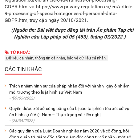
GDPR.htm và https://www.privacy-regulation.eu/en/article-
9-processing-of-special-categories-of-personal-data-
GDPR.htm, truy cập ngày 20/10/2021.
(Nguồn tin: Bài viết được đăng tải trên Ấn phẩm Tạp chí
Nghiên cứu Lập pháp số 05 (453), tháng 03/2022.)
TỪ KHOÁ:
Dữ liệu cá nhân, thông tin cá nhân, bảo vệ dữ liệu cá nhân.
CÁC TIN KHÁC
Trách nhiệm hình sự của pháp nhân đối với hành vi gây ô nhiễm
môi trường theo luật hình sự Việt Nam
- (09/05/2022)
Quyền được xét xử công bằng của bị cáo tại phiên tòa xét xử vụ
án hình sự ở Việt Nam – Thực trạng và kiến nghị
- (28/04/2022)
Các quy định của Luật Doanh nghiệp năm 2020 về cổ đông, hội
đồng quản trị, giám đốc, tổng giám đốc công ty cổ phần - một số