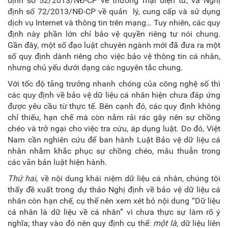
định số 52/2013/NĐ-CP về thương mại điện tử, và Nghị
định số 72/2013/NĐ-CP về quản lý, cung cấp và sử dụng
dịch vụ Internet và thông tin trên mạng… Tuy nhiên, các quy
định này phần lớn chỉ bảo vệ quyền riêng tư nói chung.
Gần đây, một số đạo luật chuyên ngành mới đã đưa ra một
số quy định dành riêng cho việc bảo vệ thông tin cá nhân,
nhưng chủ yếu dưới dạng các nguyên tắc chung.
Với tốc độ tăng trưởng nhanh chóng của công nghệ số thì
các quy định về bảo vệ dữ liệu cá nhân hiện chưa đáp ứng
được yêu cầu từ thực tế. Bên cạnh đó, các quy định không
chỉ thiếu, hạn chế mà còn nằm rải rác gây nên sự chồng
chéo và trở ngại cho việc tra cứu, áp dụng luật. Do đó, Việt
Nam cần nghiên cứu để ban hành Luật Bảo vệ dữ liệu cá
nhân nhằm khắc phục sự chồng chéo, mâu thuẫn trong
các văn bản luật hiện hành.
Thứ hai
, về nội dung khái niệm dữ liệu cá nhân, chúng tôi
thấy đề xuất trong dự thảo Nghị định về bảo vệ dữ liệu cá
nhân còn hạn chế, cụ thể nên xem xét bỏ nội dung “Dữ liệu
cá nhân là dữ liệu về cá nhân” vì chưa thực sự làm rõ ý
nghĩa; thay vào đó nên quy định cụ thể:
một là,
dữ liệu liên