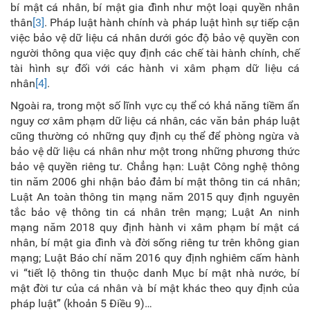
bí mật cá nhân, bí mật gia đình như một loại quyền nhân
thân
[3]
. Pháp luật hành chính và pháp luật hình sự tiếp cận
việc bảo vệ dữ liệu cá nhân dưới góc độ bảo vệ quyền con
người thông qua việc quy định các chế tài hành chính, chế
tài hình sự đối với các hành vi xâm phạm dữ liệu cá
nhân
[4]
.
Ngoài ra, trong một số lĩnh vực cụ thể có khả năng tiềm ẩn
nguy cơ xâm phạm dữ liệu cá nhân, các văn bản pháp luật
cũng thường có những quy định cụ thể để phòng ngừa và
bảo vệ dữ liệu cá nhân như một trong những phương thức
bảo vệ quyền riêng tư. Chẳng hạn: Luật Công nghệ thông
tin năm 2006 ghi nhận bảo đảm bí mật thông tin cá nhân;
Luật An toàn thông tin mạng năm 2015 quy định nguyên
tắc bảo vệ thông tin cá nhân trên mạng; Luật An ninh
mạng năm 2018 quy định hành vi xâm phạm bí mật cá
nhân, bí mật gia đình và đời sống riêng tư trên không gian
mạng; Luật Báo chí năm 2016 quy định nghiêm cấm hành
vi “tiết lộ thông tin thuộc danh Mục bí mật nhà nước, bí
mật đời tư của cá nhân và bí mật khác theo quy định của
pháp luật” (khoản 5 Điều 9)…