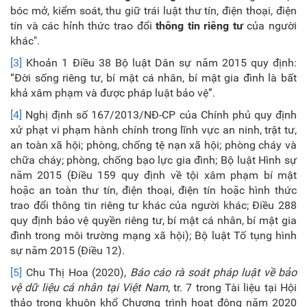
bóc mở, kiểm soát, thu giữ trái luật thư tín, điện thoại, điện
tín và các hỉnh thức trao đổi
thông tin riêng tư
của người
khác".
[3]
Khoản 1 Điều 38 Bộ luật Dân sự năm 2015 quy định:
“Đời sống riêng tư, bí mật cá nhân, bí mật gia đình là bất
khả xâm phạm và được pháp luật bảo vệ”.
[4]
Nghị định số 167/2013/NĐ-CP của Chính phủ quy định
xử phạt vi phạm hành chính trong lĩnh vực an ninh, trật tư,
an toàn xã hội; phòng, chống tệ nạn xã hội; phòng cháy và
chữa cháy; phòng, chống bạo lực gia đình; Bộ luật Hình sự
năm 2015 (Điều 159 quy định về tội xâm phạm bí mật
hoặc an toàn thư tín, điện thoại, điện tín hoặc hình thức
trao đổi thông tin riêng tư khác của người khác; Điều 288
quy định bảo vệ quyền riêng tư, bí mật cá nhân, bí mật gia
đình trong môi trường mạng xã hội); Bộ luật Tố tụng hình
sự năm 2015 (Điều 12).
[5]
Chu Thị Hoa (2020),
Báo cáo rà soát pháp luật về bảo
vệ dữ liệu cá nhân tại Việt Nam
, tr. 7 trong Tài liệu tại Hội
thảo trong khuôn khổ Chương trình hoạt động năm 2020