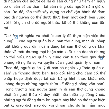
di nguyện của người để lại di sản cũng như tiềm ẩn nguy
cơ di sản sẽ trở thành tài sản riêng của người nắm giữ di
sản. Do đó, cần thiết xây dựng cơ chế vận hành để đảm
bảo di nguyện có thể được thực hiện một cách bền vững
với thời gian cho dù người thừa kế có thể không còn tồn
tại.
Thứ ba,
về nghĩa vụ phải “quản lý để thực hiện việc thờ
[2]
cúng”
của người quản lý di sản thờ cúng, mặc dù pháp
luật không quy định cấm dùng tài sản thờ cúng để khai
thác về mặt thương mại hoặc sản xuất kinh doanh nhưng
có thể hiểu, người quản lý cũng cần tuân theo quy định
[3]
chung về nghĩa vụ và quyền của người quản lý di sản
.
Theo đó, người quản lý di sản có nghĩa vụ “bảo quản di
sản” và “không được bán, trao đổi, tặng cho, cầm cố, thế
chấp hoặc định đoạt tài sản bằng hình thức khác, nếu
không được những người thừa kế đồng ý bằng văn bản”.
Trong trường hợp người quản lý di sản thờ cúng không
phải là người thừa kế duy nhất, nếu thiếu sự đồng ý của
những người đồng thừa kế, người này khó có thể thực hiện
bất kỳ giao dịch nào đối với di sản cho dù là nhằm mục