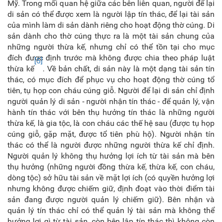
Mỹ. Trong mối quan hệ giữa các bên liên quan, người để lại
di sản có thể được xem là người lập tín thác, để lại tài sản
của mình làm di sản dành riêng cho hoạt động thờ cúng. Di
sản dành cho thờ cúng thực ra là một tài sản chung của
những người thừa kế, nhưng chỉ có thể tồn tại cho mục
đích được định trước mà không được chia theo pháp luật
[5]
thừa kế
. Về bản chất, di sản này là một dạng tài sản tín
thác, có mục đích để phục vụ cho hoạt động thờ cúng tổ
tiên, tụ họp con cháu cúng giỗ. Người để lại di sản chỉ định
người quản lý di sản - người nhận tín thác - để quản lý, vận
hành tín thác với bên thụ hưởng tín thác là những người
thừa kế, là gia tộc, là con cháu các thế hệ sau (được tụ họp
cúng giỗ, gặp mặt, được tổ tiên phù hộ). Người nhận tín
thác có thể là người được những người thừa kế chỉ định.
Người quản lý không thụ hưởng lợi ích từ tài sản mà bên
thụ hưởng (những người đồng thừa kế, thừa kế, con cháu,
dòng tộc) sở hữu tài sản về mặt lợi ích (có quyền hưởng lợi
nhưng không được chiếm giữ, định đoạt vào thời điểm tài
sản đang được người quản lý chiếm giữ). Bên nhận và
quản lý tín thác chỉ có thể quản lý tài sản mà không thể
hưởng lợi gì từ tài sản, còn bên lập tín thác thì không còn