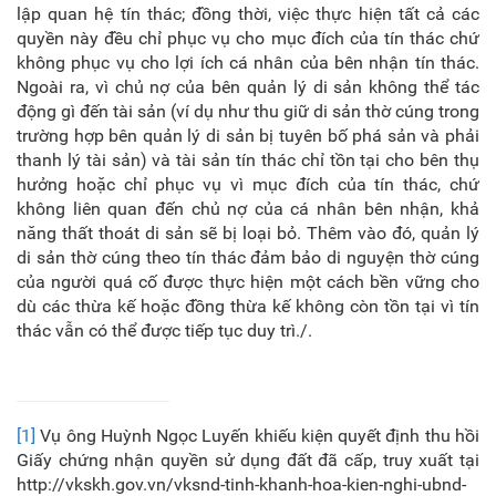
lập quan hệ tín thác; đồng thời, việc thực hiện tất cả các
quyền này đều chỉ phục vụ cho mục đích của tín thác chứ
không phục vụ cho lợi ích cá nhân của bên nhận tín thác.
Ngoài ra, vì chủ nợ của bên quản lý di sản không thể tác
động gì đến tài sản (ví dụ như thu giữ di sản thờ cúng trong
trường hợp bên quản lý di sản bị tuyên bố phá sản và phải
thanh lý tài sản) và tài sản tín thác chỉ tồn tại cho bên thụ
hưởng hoặc chỉ phục vụ vì mục đích của tín thác, chứ
không liên quan đến chủ nợ của cá nhân bên nhận, khả
năng thất thoát di sản sẽ bị loại bỏ. Thêm vào đó, quản lý
di sản thờ cúng theo tín thác đảm bảo di nguyện thờ cúng
của người quá cố được thực hiện một cách bền vững cho
dù các thừa kế hoặc đồng thừa kế không còn tồn tại vì tín
thác vẫn có thể được tiếp tục duy trì./.
[1]
Vụ ông Huỳnh Ngọc Luyến khiếu kiện quyết định thu hồi
Giấy chứng nhận quyền sử dụng đất đã cấp, truy xuất tại
http://vkskh.gov.vn/vksnd-tinh-khanh-hoa-kien-nghi-ubnd-