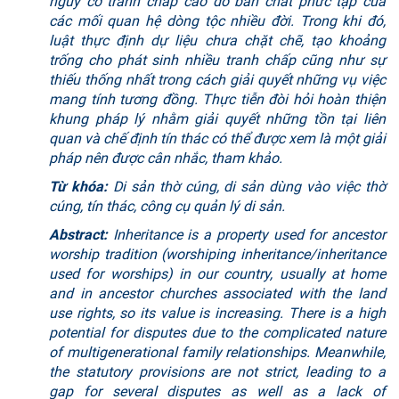
nguy cơ tranh chấp cao do bản chất phức tạp của
các mối quan hệ dòng tộc nhiều đời. Trong khi đó,
luật thực định dự liệu chưa chặt chẽ, tạo khoảng
trống cho phát sinh nhiều tranh chấp cũng như sự
thiếu thống nhất trong cách giải quyết những vụ việc
mang tính tương đồng. Thực tiễn đòi hỏi hoàn thiện
khung pháp lý nhằm giải quyết những tồn tại liên
quan và chế định tín thác có thể được xem là một giải
pháp nên được cân nhắc, tham khảo.
Từ khóa:
Di sản thờ cúng, di sản dùng vào việc thờ
cúng, tín thác, công cụ quản lý di sản.
Abstract:
Inheritance is a property used for ancestor
worship tradition (worshiping inheritance/inheritance
used for worships) in our country, usually at home
and in ancestor churches associated with the land
use rights, so its value is increasing. There is a high
potential for disputes due to the complicated nature
of multigenerational family relationships. Meanwhile,
the statutory provisions are not strict, leading to a
gap for several disputes as well as a lack of