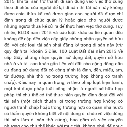
2015, khi tài sản trở thành di sản dùng vào việc thờ cúng
theo di chúc của người để lại di sản thì tài sản này không
được chia thừa kế mà được giao cho người đã được chỉ
định trong di chúc quản lý hoặc giao cho người được
những người thừa kế cử ra để thực hiện việc thờ cúng. Tuy
nhiên, BLDS năm 2015 và các luật khác có liên quan đều
không đề cập đến việc cấp giấy chứng nhận quyền sở hữu
đối với các loại tài sản phải đăng ký trong di sản này (trừ
quy định tại khoản 5 Điều 100 Luật Đất đai năm 2013 về
cấp Giấy chứng nhận quyền sử dụng đất, quyền sở hữu
nhà ở và tài sản khác gắn liền với đất cho cộng đồng dân
cư đang sử dụng đất có công trình là đình, đền, miếu, am,
từ đường, nhà thờ họ trong trường hợp không có tranh
chấp). Điều này là quan trọng, vì theo pháp luật hiện hành,
một khi được pháp luật công nhận là người sở hữu hợp
pháp thì chủ thể có thể thực hiện quyền định đoạt đối với
tài sản (một cách thuận lợi trong trường hợp không có
người tranh chấp hoặc trong trường hợp cơ quan nhà nước
có thẩm quyền không biết về nội dung di chúc về việc dùng
tài sản làm di sản thờ cúng), bao gồm cả việc chuyển
nhượng cho chủ thể khác với mục tiêu không phải để phục