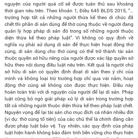
nguyện của người quá cố sẽ được tuân thủ sau khoảng
thời gian nêu trên. Theo khoản 1, Điều 645 BLDS 2015, “…
trường hợp tất cả những người thừa kế theo di chúc đã
chết thì phần di sản dùng để thờ cúng thuộc về người đang
quản lý hợp pháp di sản đó trong số những người thuộc
diện thừa kế theo pháp luật”. Vì không có quy định về
nghĩa vụ phải sử dụng di sản để thực hiện hoạt động thờ
cúng, di sản dùng cho thờ cúng có thể trở thành tài sản
thuộc quyền sở hữu riêng của người được xác lập quyền sở
hữu theo nội dung điều luật nêu trên. Kết quả là người chủ
sở hữu di sản có quyền định đoạt di sản theo ý chí của
mình và không loại trừ trường hợp chỉ qua vài năm, hoạt
động thờ cúng sẽ không còn được thực hiện. Điều này
hoàn toàn trái với di nguyện của người để lại di sản. Pháp
luật cũng bỏ ngỏ giải pháp xử lý di sản trong trường hợp
tất cả những người thuộc diện thừa kế theo pháp luật chết.
Nguyện vọng để lại tài sản cho mục đích cá nhân nhiều đời
(ví dụ: thờ cúng tổ tiên) của các chủ thể là chính đáng cần
được pháp luật bảo vệ. Tuy nhiên, các quy định của pháp
luật hiện hành không bảo đảm tính bền vững cho thực hiện