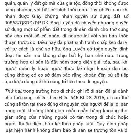
quản, quản lý đất gò mã của gia tộc, đồng thời không được
sang nhượng với bất cứ hình thức nào. Tuy nhiên, sau khi
nhận được Giấy chứng nhận quyền sử dụng đất số
00863/QSDĐ/DP-DK, ông Luyến đã chuyển nhượng quyền
sử dụng một số phần đất trong di sản dành cho thờ cúng
này cho một số cá nhân, đi ngược lại với văn bản thỏa
thuận trước đó. Điều này đã phát sinh tranh chấp kéo dài vì
với tư cách là chủ sở hữu, ông Luyến có toàn quyền định
đoạt tài sản mà không chịu bất kỳ hạn chế nào. Trong
trường hợp di sản là đất nằm trong diện giải tỏa, sau khi
người quản lý hoặc người thừa kế nhận khoản đền bù,
cũng không có cơ sở đảm bảo rằng khoản đền bù sẽ tiếp
tục được dùng để thờ cúng tổ tiên theo di nguyện.
Thứ hai,
trong trường hợp di chúc ghi rõ di sản để lại dành
cho thờ cúng, chiếu theo Điều 645 BLDS 2015, di sản thờ
cúng sẽ tồn tại theo đúng di nguyện của người để lại di sản
trong một khoảng thời gian chắc chắn bằng khoảng thời
gian sống của những người có tên trong di chúc hoặc
người thuộc diện thừa kế theo pháp luật. Quy định pháp
luật hiện hành không đảm bảo di sản sẽ trường tồn và di