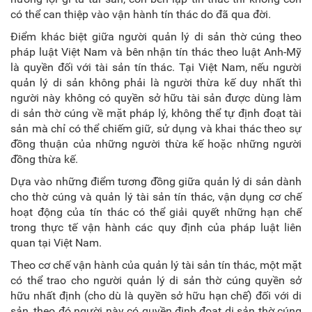
có thể can thiệp vào vận hành tín thác do đã qua đời.
Điểm khác biệt giữa người quản lý di sản thờ cúng theo
pháp luật Việt Nam và bên nhận tín thác theo luật Anh-Mỹ
là quyền đối với tài sản tín thác. Tại Việt Nam, nếu người
quản lý di sản không phải là người thừa kế duy nhất thì
người này không có quyền sở hữu tài sản được dùng làm
di sản thờ cúng về mặt pháp lý, không thể tự định đoạt tài
sản mà chỉ có thể chiếm giữ, sử dụng và khai thác theo sự
đồng thuận của những người thừa kế hoặc những người
đồng thừa kế.
Dựa vào những điểm tương đồng giữa quản lý di sản dành
cho thờ cúng và quản lý tài sản tín thác, vận dụng cơ chế
hoạt động của tín thác có thể giải quyết những hạn chế
trong thực tế vận hành các quy định của pháp luật liên
quan tại Việt Nam.
Theo cơ chế vận hành của quản lý tài sản tín thác, một mặt
có thể trao cho người quản lý di sản thờ cúng quyền sở
hữu nhất định (cho dù là quyền sở hữu hạn chế) đối với di
sản, theo đó người này có quyền định đoạt di sản thờ cúng