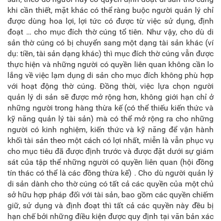
khi cần thiết, mặt khác có thể ràng buộc người quản lý chỉ
được dùng hoa lợi, lợi tức có được từ việc sử dụng, định
đoạt … cho mục đích thờ cúng tổ tiên. Như vậy, cho dù di
sản thờ cúng có bị chuyển sang một dạng tài sản khác (ví
dụ: tiền, tài sản dạng khác) thì mục đích thờ cúng vẫn được
thực hiện và những người có quyền liên quan không cần lo
lắng về việc lạm dụng di sản cho mục đích không phù hợp
với hoạt động thờ cúng. Đồng thời, việc lựa chọn người
quản lý di sản sẽ được mở rộng hơn, không giới hạn chỉ ở
những người trong hàng thừa kế (có thể thiếu kiến thức và
kỹ năng quản lý tài sản) mà có thể mở rộng ra cho những
người có kinh nghiệm, kiến thức và kỹ năng để vận hành
khối tài sản theo một cách có lợi nhất, miễn là vẫn phục vụ
cho mục tiêu đã được định trước và được đặt dưới sự giám
sát của tập thể những người có quyền liên quan (hội đồng
tín thác có thể là các đồng thừa kế) . Cho dù người quản lý
di sản dành cho thờ cúng có tất cả các quyền của một chủ
sở hữu hợp pháp đối với tài sản, bao gồm các quyền chiếm
giữ, sử dụng và định đoạt thì tất cả các quyền này đều bị
hạn chế bởi những điều kiện được quy định tại văn bản xác