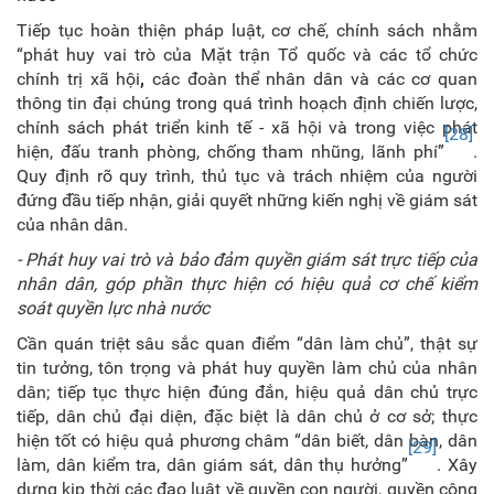
Tiếp tục hoàn thiện pháp luật, cơ chế, chính sách nhằm
“phát huy vai trò của Mặt trận Tổ quốc và các tổ chức
chính trị xã hội
,
các đoàn thể nhân dân và các cơ quan
thông tin đại chúng trong quá trình hoạch định chiến lược,
chính sách phát triển kinh tế - xã hội và trong việc phát
[28]
hiện, đấu tranh phòng, chống tham nhũng, lãnh phí”
.
Quy định rõ quy trình, thủ tục và trách nhiệm của người
đứng đầu tiếp nhận, giải quyết những kiến nghị về giám sát
của nhân dân.
- Phát huy vai trò và bảo đảm quyền giám sát trực tiếp của
nhân dân, góp phần thực hiện có hiệu quả cơ chế kiểm
soát quyền lực nhà nước
Cần quán triệt sâu sắc quan điểm “dân làm chủ”, thật sự
tin tưởng, tôn trọng và phát huy quyền làm chủ của nhân
dân; tiếp tục thực hiện đúng đắn, hiệu quả dân chủ trực
tiếp, dân chủ đại diện, đặc biệt là dân chủ ở cơ sở; thực
hiện tốt có hiệu quả phương châm “dân biết, dân bàn, dân
[29]
làm, dân kiểm tra, dân giám sát, dân thụ hưởng”
. Xây
dựng kịp thời các đạo luật về quyền con người, quyền công