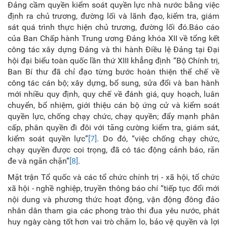
Đảng cầm quyền kiểm soát quyền lực nhà nước bằng việc
định ra chủ trương, đường lối và lãnh đạo, kiểm tra, giám
sát quá trình thực hiện chủ trương, đường lối đó.Báo cáo
của Ban Chấp hành Trung ương Đảng khóa XII về tổng kết
công tác xây dựng Đảng và thi hành Điều lệ Đảng tại Đại
hội đại biểu toàn quốc lần thứ XIII khẳng định “Bộ Chính trị,
Ban Bí thư đã chỉ đạo từng bước hoàn thiện thể chế về
công tác cán bộ; xây dựng, bổ sung, sửa đổi và ban hành
mới nhiều quy định, quy chế về đánh giá, quy hoạch, luân
chuyển, bổ nhiệm, giới thiệu cán bộ ứng cử và kiểm soát
quyền lực, chống chạy chức, chạy quyền; đẩy mạnh phân
cấp, phân quyền đi đôi với tăng cường kiểm tra, giám sát,
kiểm soát quyền lực”
[7]
. Do đó, “việc chống chạy chức,
chạy quyền được coi trọng, đã có tác động cảnh báo, răn
đe và ngăn chặn”
[8]
.
Mặt trận Tổ quốc và các tổ chức chính trị - xã hội, tổ chức
xã hội - nghề nghiệp, truyền thông báo chí “tiếp tục đổi mới
nội dung và phương thức hoạt động, vận động đông đảo
nhân dân tham gia các phong trào thi đua yêu nước, phát
huy ngày càng tốt hơn vai trò chăm lo, bảo vệ quyền và lợi