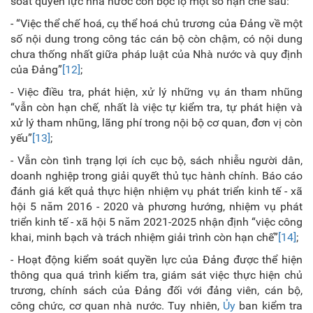
soát quyền lực nhà nước còn bộc lộ một số hạn chế sau:
- “Việc thể chế hoá, cụ thể hoá chủ trương của Đảng về một
số nội dung trong công tác cán bộ còn chậm, có nội dung
chưa thống nhất giữa pháp luật của Nhà nước và quy định
của Đảng”
[12]
;
- Việc điều tra, phát hiện, xử lý những vụ án tham nhũng
“vẫn còn hạn chế, nhất là việc tự kiểm tra, tự phát hiện và
xử lý tham nhũng, lãng phí trong nội bộ cơ quan, đơn vị còn
yếu”
[13]
;
- Vẫn còn tình trạng lợi ích cục bộ, sách nhiễu người dân,
doanh nghiệp trong giải quyết thủ tục hành chính. Báo cáo
đánh giá kết quả thực hiện nhiệm vụ phát triển kinh tế - xã
hội 5 năm 2016 - 2020 và phương hướng, nhiệm vụ phát
triển kinh tế - xã hội 5 năm 2021-2025 nhận định “việc công
khai, minh bạch và trách nhiệm giải trình còn hạn chế”
[14]
;
- Hoạt động kiểm soát quyền lực của Đảng được thể hiện
thông qua quá trình kiểm tra, giám sát việc thực hiện chủ
trương, chính sách của Đảng đối với đảng viên, cán bộ,
công chức, cơ quan nhà nước. Tuy nhiên,
Ủy
ban kiểm tra