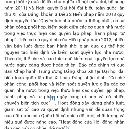
trong thời kỳ quá độ lên chủ nghĩa xã hội (sửa đổi, bổ sung
năm 2011) và Nghị quyết Đại hội đại biểu toàn quốc lần
thứ XII của Đảng, khoản 3 Điều 2 Hiến pháp năm 2013 quy
định nguyên tắc “Quyền lực nhà nước là thống nhất, có sự
phân công, phối hợp, kiểm soát giữa các cơ quan nhà nước
trong việc thực hiện các quyền lập pháp, hành pháp, tư
pháp”. Trên cơ sở quy định của Hiến pháp năm 2013, nhiều
văn bản luật được ban hành thời gian qua cụ thể hóa
nguyên tắc hiến định về kiểm soát quyền lực nhà nước.
Theo đó, thể chế và các thiết chế kiểm soát quyền lực nhà
nước ngày càng được hoàn thiện. Báo cáo chính trị của
Ban Chấp hành Trung ương Đảng khóa XII tại Đại hội đại
biểu toàn quốc lần thứ XIII của Đảng nhận định: “Cơ chế
phân công, phối hợp và kiểm soát quyền lực giữa các cơ
quan nhà nước trong việc thực hiện các quyền lập pháp,
hành pháp và tư pháp ngày càng rõ hơn và có nhiều
[1]
chuyển biến tích cực”
. Hoạt động xây dựng pháp luật,
giám sát tối cao và quyết định những vấn đề quan trọng
của đất nước của Quốc hội có nhiều đổi mới, chất lượng và
hiệu quả được nâng cao. “Hoạt động của Hội đồng nhân
dân các cấp có nhiều đổi mới”
[2]
.