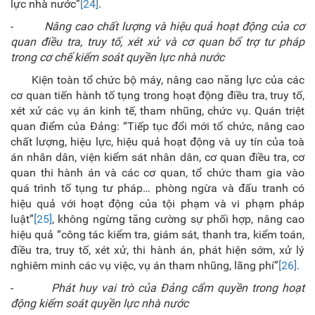
lực nhà nước”
[24]
.
-
Nâng cao chất lượng và hiệu quả hoạt động của cơ
quan điều tra, truy tố, xét xử và cơ quan bổ trợ tư pháp
trong cơ chế kiểm soát quyền lực nhà nước
Kiện toàn tổ chức bộ máy, nâng cao năng lực của các
cơ quan tiến hành tố tụng trong hoạt động điều tra, truy tố,
xét xử các vụ án kinh tế, tham nhũng, chức vụ. Quán triệt
quan điểm của Đảng: “Tiếp tục đổi mới tổ chức, nâng cao
chất lượng, hiệu lực, hiệu quả hoạt động và uy tín của toà
án nhân dân, viện kiểm sát nhân dân, cơ quan điều tra, cơ
quan thi hành án và các cơ quan, tổ chức tham gia vào
quá trình tố tụng tư pháp… phòng ngừa và đấu tranh có
hiệu quả với hoạt động của tội phạm và vi phạm pháp
luật”
[25]
, không ngừng tăng cường sự phối hợp, nâng cao
hiệu quả “công tác kiểm tra, giám sát, thanh tra, kiểm toán,
điều tra, truy tố, xét xử, thi hành án, phát hiện sớm, xử lý
nghiêm minh các vụ việc, vụ án tham nhũng, lãng phí”
[26]
.
-
Phát huy vai trò của Đảng cẩm quyền trong hoạt
động kiểm soát quyền lực nhà nước