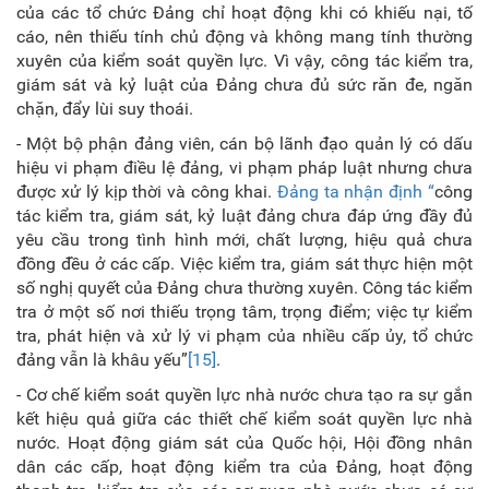
của các tổ chức Đảng chỉ hoạt động khi có khiếu nại, tố
cáo, nên thiếu tính chủ động và không mang tính thường
xuyên của kiểm soát quyền lực. Vì vậy, công tác kiểm tra,
giám sát và kỷ luật của Đảng chưa đủ sức răn đe, ngăn
chặn, đẩy lùi suy thoái.
- Một bộ phận đảng viên, cán bộ lãnh đạo quản lý có dấu
hiệu vi phạm điều lệ đảng, vi phạm pháp luật nhưng chưa
được xử lý kịp thời và công khai.
Đảng ta nhận định “
công
tác kiểm tra, giám sát, kỷ luật đảng chưa đáp ứng đầy đủ
yêu cầu trong tình hình mới, chất lượng, hiệu quả chưa
đồng đều ở các cấp. Việc kiểm tra, giám sát thực hiện một
số nghị quyết của Đảng chưa thường xuyên. Công tác kiểm
tra ở một số nơi thiếu trọng tâm, trọng điểm; việc tự kiểm
tra, phát hiện và xử lý vi phạm của nhiều cấp ủy, tổ chức
đảng vẫn là khâu yếu”
[15]
.
- Cơ chế kiểm soát quyền lực nhà nước chưa tạo ra sự gắn
kết hiệu quả giữa các thiết chế kiểm soát quyền lực nhà
nước. Hoạt động giám sát của Quốc hội, Hội đồng nhân
dân các cấp, hoạt động kiểm tra của Đảng, hoạt động