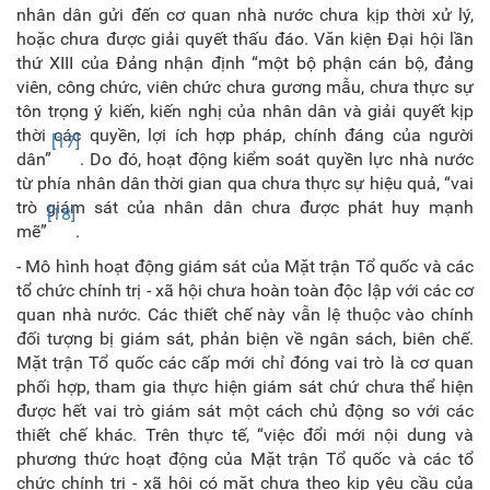
nhân dân gửi đến cơ quan nhà nước chưa kịp thời xử lý,
hoặc chưa được giải quyết thấu đáo. Văn kiện Đại hội lần
thứ XIII của Đảng nhận định “một bộ phận cán bộ, đảng
viên, công chức, viên chức chưa gương mẫu, chưa thực sự
tôn trọng ý kiến, kiến nghị của nhân dân và giải quyết kịp
thời các quyền, lợi ích hợp pháp, chính đáng của người
[17]
dân”
. Do đó, hoạt động kiểm soát quyền lực nhà nước
từ phía nhân dân thời gian qua chưa thực sự hiệu quả, “vai
trò giám sát của nhân dân chưa được phát huy mạnh
[18]
mẽ”
.
- Mô hình hoạt động giám sát của Mặt trận Tổ quốc và các
tổ chức chính trị - xã hội chưa hoàn toàn độc lập với các cơ
quan nhà nước. Các thiết chế này vẫn lệ thuộc vào chính
đối tượng bị giám sát, phản biện về ngân sách, biên chế.
Mặt trận Tổ quốc các cấp mới chỉ đóng vai trò là cơ quan
phối hợp, tham gia thực hiện giám sát chứ chưa thể hiện
được hết vai trò giám sát một cách chủ động so với các
thiết chế khác
.
Trên thực tế, “việc đổi mới nội dung và
phương thức hoạt động của Mặt trận Tổ quốc và các tổ
chức chính trị - xã hội có mặt chưa theo kịp yêu cầu của