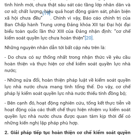
tình hình mới, chưa thật sâu sát các tầng lớp nhân dân và
cơ sở; chất lượng, hiệu quả hoạt động giám sát, phản biện
[19]
xã hội chưa đều”
. Chính vì vậy, Báo cáo chính trị của
Ban Chấp hành Trung ương Đảng khóa XII tại Đại hội đại
biểu toàn quốc lần thứ XIII của Đảng nhận định: “cơ chế
kiểm soát quyền lực chưa hoàn thiện”
[20]
.
Những nguyên nhân dẫn tới bất cập nêu trên là:
- Do chưa có sự thống nhất trong nhận thức về yêu cầu
hoàn thiện và thực hiện cơ chế kiểm soát quyền lực nhà
nước;
- Những sửa đổi, hoàn thiện pháp luật về kiểm soát quyền
lực nhà nước chưa mang tính tổng thể. Do vậy, cơ chế
pháp lý kiểm soát quyền lực nhà nước thiếu tính đồng bộ;
- Bên cạnh đó, hoạt động nghiên cứu, tổng kết thực tiễn về
hoạt động của các thiết chế thực hiện nhiệm vụ kiểm soát
quyền lực nhà nước chưa được quan tâm kịp thời để có
những kiến nghị lập pháp phù hợp.
2. Giải pháp tiếp tục hoàn thiện cơ chế kiểm soát quyền