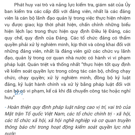
Phát huy vai trò và năng lực kiểm tra, giám sát của Ủy
ban kiểm tra các cấp đối với đảng viên, nhất là các đảng
viên là cán bộ lãnh đạo quản lý trong việc thực hiện nhiệm
vụ được giao; kịp thời phát hiện, chấn chỉnh những biểu
hiện lệch lạc trong thực hiện quy định Điều lệ Đảng, các
quy chế, quy định của Đảng. Các tổ chức đảng có thẩm
quyền phải xử lý nghiêm minh, kịp thời và công khai đối với
những đảng viên, nhất là đảng viên giữ các chức vụ lãnh
đạo, quản lý trong cơ quan nhà nước có hành vi vi phạm
pháp luật. Quán triệt và thống nhất “thực hiện tốt quy định
về kiểm soát quyền lực trong công tác cán bộ, chống chạy
chức, chạy quyền; xử lý nghiêm minh, đồng bộ kỷ luật
đảng, kỷ luật hành chính và xử lý bằng pháp luật đối với
cán bộ có vi phạm, kể cả khi đã chuyển công tác hoặc nghỉ
[27]
hưu”
.
-
Hoàn thiện quy định pháp luật nâng cao vị trí, vai trò của
Mặt trận Tổ quốc Việt Nam, các tổ chức chính trị - xã hội,
các tổ chức xã hội, xã hội nghề nghiệp và cơ quan truyền
thông báo chí trong hoạt động kiểm soát quyền lực nhà
nước