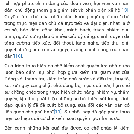
ích hợp pháp, chính đáng của đoàn viên, hội viên và nhân
dân; chủ động tham gia giám sát và phản biện xã hội”
[9]
.
Quyền làm chủ của nhân dân không ngừng được “chú
trọng thực hiện dân chủ cả trực tiếp và đại diện, nhất là ở
cơ sở, bảo đảm công khai, minh bạch, trách nhiệm giải
trình; người đứng đầu ở nhiều cấp uỷ đảng, chính quyền đã
tăng cường tiếp xúc, đối thoại, lắng nghe, tiếp thu, giải
quyết những bức xúc và nguyện vọng chính đáng của nhân
dân”
[10]
.
Quá trình thực hiện cơ chế kiểm soát quyền lực nhà nước
luôn bảo đảm “sự phối hợp giữa kiểm tra, giám sát của
Đảng với thanh tra, kiểm toán nhà nước và điều tra, truy tố,
xét xử ngày càng chặt chẽ, đồng bộ, hiệu quả hơn, hạn chế
sự chồng chéo trong thực hiện chức năng, nhiệm vụ, thẩm
quyền; kịp thời phát hiện những sơ hở, thiếu sót trong lãnh
đạo, quản lý để đề xuất bổ sung, sửa đổi các văn bản có
liên quan cho phù hợp”
[11]
. Sự phối hợp đó góp phần thực
hiện có hiệu quả cơ chế kiểm soát quyền lực nhà nước.
Bên cạnh những kết quả đạt được, cơ chế pháp lý kiểm