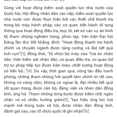
Cùng với hoạt động kiểm soát quyền lực nhà nước của
Quốc hội, Hội đồng nhân dân các cấp, kiểm soát quyền lực
nhà nước còn được thực hiện bởi các thiết chế thanh tra
trong bộ máy hành pháp, các cơ quan tiến hành tố tụng
thông qua hoạt động điều tra, truy tố, xét xử các vụ án kinh
tế, tham nhũng nghiêm trọng, phức tạp. Văn kiện Đại hội
Đảng lần thứ XIII khẳng định: “Hoạt động thanh tra hành
chính và chuyên ngành được tăng cường và đạt kết quả
tích cực”
[3]
; đồng thời, “tổ chức bộ máy của Toà án nhân
dân, Viện kiểm sát nhân dân, cơ quan điều tra, cơ quan bổ
trợ tư pháp tiếp tục được kiện toàn, chất lượng hoạt động
có tiến bộ…”
[4]
. Do vậy, thời gian qua, công tác đấu tranh
phòng, chống tham nhũng
“
với quyết tâm chính trị rất cao,
không có vùng cấm, không có ngoại lệ, đạt nhiều kết quả
rất quan trọng, được cán bộ, đảng viên và nhân dân đồng
tình, ủng hộ. Tham nhũng từng bước được kiềm chế, ngăn
chặn và có chiều hướng giảm
[5]
, “tạo hiệu ứng lan toả
mạnh mẽ trong toàn xã hội, được nhân dân đồng tình,
đánh giá cao, các tổ chức quốc tế ghi nhận”
[6]
.