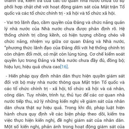
thanh tra, kiểm tra của các cơ quan nhà nước chưa có sự
phối hợp chặt chẽ với hoạt động giám sát của Mặt trận Tổ
quốc và các tổ chức chính trị - xã hội và tổ chức xã hội.
- Vai trò lãnh đạo, cầm quyền của Đảng và chức năng quản
lý nhà nước của Nhà nước chưa được phân định rõ. Hệ
thống chính trị cồng kềnh, có hiện tượng chồng chéo về
chức năng, nhiệm vụ giữa cơ quan Đảng và Nhà nước,
“phương thức lãnh đạo của Đảng đối với hệ thống chính trị
còn chậm đổi mới, có mặt còn lúng túng. Cơ chế kiểm soát
quyền lực trong Đảng và Nhà nước chưa đầy đủ, đồng bộ;
hiệu lực, hiệu quả chưa cao
[16]
.
- Hiến pháp quy định nhân dân thực hiện quyền giám sát
đối với bộ máy nhà nước thông qua Mặt trận Tổ quốc và
các tổ chức chính trị - xã hội, tổ chức xã hội và cá nhân,
công dân. Tuy nhiên, trình tự, thủ tục để các cơ quan nhà
nước tiếp thu, xử lý những kiến nghị về giám sát của nhân
dân chưa thật sự hiệu quả. Trong khi đó, pháp luật hiện
hành chưa quy định về các biện pháp theo dõi, kiểm tra
việc thực hiện kiến nghị, đề nghị giám sát của nhân dân.
Một số kiến nghị, phản ánh trong hoạt động giám sát của