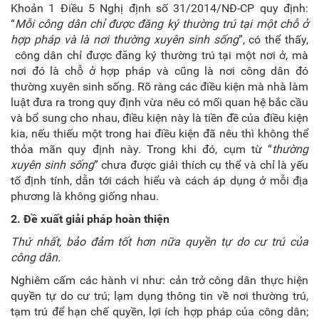
Khoản 1 Điều 5 Nghị định số 31/2014/NĐ-CP quy định:
“
Mỗi công dân chỉ được đăng ký thường trú tại một chỗ ở
hợp pháp và là nơi thường xuyên sinh sống
”, có thể thấy,
công dân chỉ được đăng ký thường trú tại một nơi ở, mà
nơi đó là chỗ ở hợp pháp và cũng là nơi công dân đó
thường xuyên sinh sống. Rõ ràng các điều kiện mà nhà làm
luật đưa ra trong quy định vừa nêu có mối quan hệ bắc cầu
và bổ sung cho nhau, điều kiện này là tiền đề của điều kiện
kia, nếu thiếu một trong hai điều kiện đã nêu thì không thể
thỏa mãn quy định này. Trong khi đó, cụm từ “
thường
xuyên sinh sống
” chưa được giải thích cụ thể và chỉ là yếu
tố định tính, dẫn tới cách hiểu và cách áp dụng ở mỗi địa
phương là không giống nhau.
2. Đề xuất giải pháp hoàn thiện
Thứ nhất, b
ảo đảm tốt hơn nữa quyền tự do cư trú của
công dân.
Nghiêm cấm các hành vi như: cản trở công dân thực hiện
quyền tự do cư trú; lạm dụng thông tin về nơi thường trú,
tạm trú để hạn chế quyền, lợi ích hợp pháp của công dân;