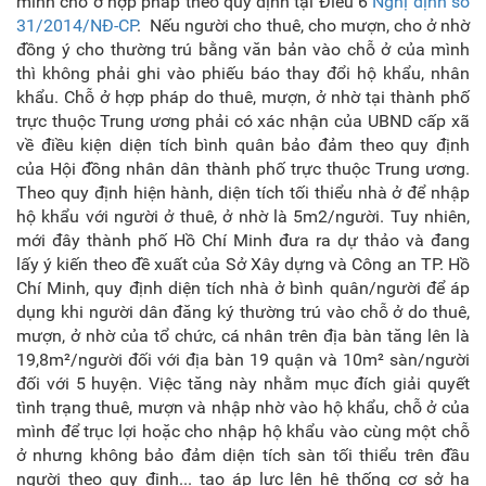
minh chỗ ở hợp pháp theo quy định tại Điều 6
Nghị định số
31/2014/NĐ-CP
. Nếu người cho thuê, cho mượn, cho ở nhờ
đồng ý cho thường trú bằng văn bản vào chỗ ở của mình
thì không phải ghi vào phiếu báo thay đổi hộ khẩu, nhân
khẩu. Chỗ ở hợp pháp do thuê, mượn, ở nhờ tại thành phố
trực thuộc Trung ương phải có xác nhận của UBND cấp xã
về điều kiện diện tích bình quân bảo đảm theo quy định
của Hội đồng nhân dân thành phố trực thuộc Trung ương.
Theo quy định hiện hành, diện tích tối thiểu nhà ở để nhập
hộ khẩu với người ở thuê, ở nhờ là 5m2/người. Tuy nhiên,
mới đây thành phố Hồ Chí Minh đưa ra dự thảo và đang
lấy ý kiến theo đề xuất của Sở Xây dựng và Công an TP. Hồ
Chí Minh, quy định diện tích nhà ở bình quân/người để áp
dụng khi người dân đăng ký thường trú vào chỗ ở do thuê,
mượn, ở nhờ của tổ chức, cá nhân trên địa bàn tăng lên là
19,8m²/người đối với địa bàn 19 quận và 10m² sàn/người
đối với 5 huyện. Việc tăng này nhằm mục đích giải quyết
tình trạng thuê, mượn và nhập nhờ vào hộ khẩu, chỗ ở của
mình để trục lợi hoặc cho nhập hộ khẩu vào cùng một chỗ
ở nhưng không bảo đảm diện tích sàn tối thiểu trên đầu
người theo quy định... tạo áp lực lên hệ thống cơ sở hạ