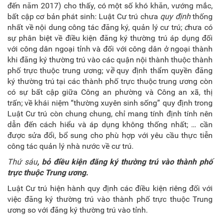
đến năm 2017) cho thấy, có một số khó khăn, vướng mắc,
bất cập cơ bản phát sinh: Luật Cư trú chưa
quy định
thống
nhất về nội dung công tác đăng ký, quản lý cư trú;
c
hưa có
sự phân biệt về điều kiện đăng ký thường trú áp dụng đối
với công dân ngoại tỉnh và đối với công dân ở ngoại thành
khi đăng ký thường trú vào các quận nội thành thuộc thành
phố trực thuộc trung ương; v
ề
quy định thẩm quyền đăng
ký thường trú tại các thành phố trực thuộc trung ương còn
có sự bất cập giữa Công an phường và Công an xã, thị
trấn; về khái niệm “thường xuyên sinh sống” quy định trong
Luật Cư trú còn chung chung, chỉ mang tính định tính nên
dẫn đến cách hiểu và áp dụng không thống nhất; … cần
được sửa đổi, bổ sung cho phù hợp với yêu cầu thực tiễn
công tác quản lý nhà nước về cư trú.
Thứ sáu
,
bỏ điều kiện đăng ký thường trú vào thành phố
trực thuộc Trung ương.
Luật Cư trú hiện hành quy định các điều kiện riêng đối với
việc đăng ký thường trú vào thành phố trực thuộc Trung
ương so với đăng ký thường trú vào tỉnh.