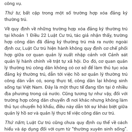
công vụ.
Thứ tư
, bất cập trong một số trường hợp xóa đăng ký
thường trú.
Về quy định về những trường hợp xóa đăng ký thường trú
tại khoản 1 Điều 22 Luật Cư trú, tác giả nhận thấy, trường
hợp công dân đã đăng ký thường trú mà ra nước ngoài
định cư, Luật Cư trú hiện hành không quy định cơ chế phối
hợp giữa cơ quan quản lý xuất nhập cảnh với Cảnh sát
quản lý hành chính về trật tự xã hội. Do đó, cơ quan quản
lý thường trú công dân không có cơ sở để làm thủ tục xóa
đăng ký thường trú, dẫn tới việc hồ sơ quản lý thường trú
công dân vẫn có, song thực tế, công dân lại không sinh
sống tại Việt Nam. Đây là một thực tế đang tồn tại ở nhiều
địa phương trong cả nước. Cũng tương tự như vậy, đối với
trường hợp công dân chuyển đi nơi khác nhưng không làm
thủ tục chuyển hộ khẩu, điều này dẫn tới sự khác biệt giữa
quản lý hồ sơ và quản lý thực tế việc công dân cư trú.
Thứ năm,
Luật Cư trú cũng chưa quy định cụ thể về cách
hiểu và áp dụng đối với cụm từ “thường xuyên sinh sống”.