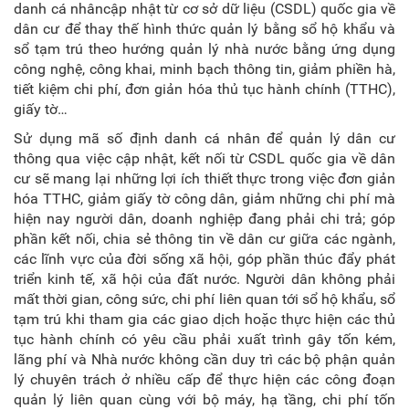
danh cá nhâncập nhật từ cơ sở dữ liệu (CSDL) quốc gia về
dân cư để thay thế hình thức quản lý bằng sổ hộ khẩu và
sổ tạm trú theo hướng quản lý nhà nước bằng ứng dụng
công nghệ, công khai, minh bạch thông tin, giảm phiền hà,
tiết kiệm chi phí, đơn giản hóa thủ tục hành chính (TTHC),
giấy tờ…
Sử dụng mã số định danh cá nhân để quản lý dân cư
thông qua việc cập nhật, kết nối từ CSDL quốc gia về dân
cư sẽ mang lại những lợi ích thiết thực trong việc đơn giản
hóa TTHC, giảm giấy tờ công dân, giảm những chi phí mà
hiện nay người dân, doanh nghiệp đang phải chi trả; góp
phần kết nối, chia sẻ thông tin về dân cư giữa các ngành,
các lĩnh vực của đời sống xã hội, góp phần thúc đẩy phát
triển kinh tế, xã hội của đất nước. Người dân không phải
mất thời gian, công sức, chi phí liên quan tới sổ hộ khẩu, sổ
tạm trú khi tham gia các giao dịch hoặc thực hiện các thủ
tục hành chính có yêu cầu phải xuất trình gây tốn kém,
lãng phí và Nhà nước không cần duy trì các bộ phận quản
lý chuyên trách ở nhiều cấp để thực hiện các công đoạn
quản lý liên quan cùng với bộ máy, hạ tầng, chi phí tốn