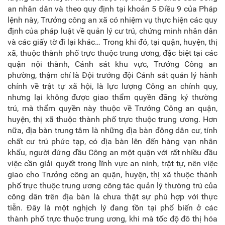
an nhân dân và theo quy định tại khoản 5 Điều 9 của Pháp
lệnh này, Trưởng công an xã có nhiệm vụ thực hiện các quy
định của pháp luật về quản lý cư trú, chứng minh nhân dân
và các giấy tờ đi lại khác… Trong khi đó, tại quận, huyện, thị
xã, thuộc thành phố trực thuộc trung ương, đặc biệt tại các
quận nội thành, Cảnh sát khu vực, Trưởng Công an
phường, thậm chí là Đội trưởng đội Cảnh sát quản lý hành
chính về trật tự xã hội, là lực lượng Công an chính quy,
nhưng lại không được giao thẩm quyền đăng ký thường
trú, mà thẩm quyền này thuộc về Trưởng Công an quận,
huyện, thị xã thuộc thành phố trực thuộc trung ương. Hơn
nữa, địa bàn trung tâm là những địa bàn đông dân cư, tính
chất cư trú phức tạp, có địa bàn lên đến hàng vạn nhân
khẩu, người đứng đầu Công an một quận với rất nhiều đầu
việc cần giải quyết trong lĩnh vực an ninh, trật tự, nên việc
giao cho Trưởng công an quận, huyện, thị xã thuộc thành
phố trực thuộc trung ương công tác quản lý thường trú của
công dân trên địa bàn là chưa thật sự phù hợp với thực
tiễn. Đây là một nghịch lý đang tồn tại phổ biến ở các
thành phố trực thuộc trung ương, khi mà tốc độ đô thị hóa