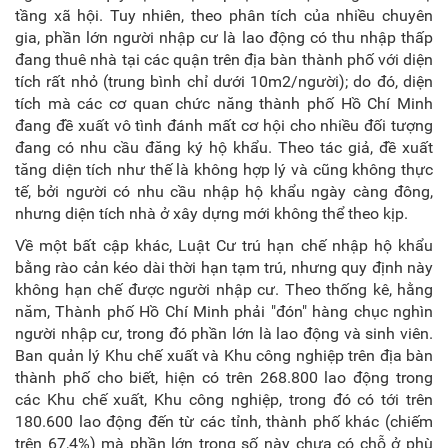
tầng xã hội. Tuy nhiên, theo phân tích của nhiều chuyên
gia, phần lớn người nhập cư là lao động có thu nhập thấp
đang thuê nhà tại các quận trên địa bàn thành phố với diện
tích rất nhỏ (trung bình chỉ dưới 10m2/người); do đó, diện
tích mà các cơ quan chức năng thành phố Hồ Chí Minh
đang đề xuất vô tình đánh mất cơ hội cho nhiều đối tượng
đang có nhu cầu đăng ký hộ khẩu. Theo tác giả, đề xuất
tăng diện tích như thế là không hợp lý và cũng không thực
tế, bởi người có nhu cầu nhập hộ khẩu ngày càng đông,
nhưng diện tích nhà ở xây dựng mới không thể theo kịp.
Về một bất cập khác, Luật Cư trú hạn chế nhập hộ khẩu
bằng rào cản kéo dài thời hạn tạm trú, nhưng quy định này
không hạn chế được người nhập cư. Theo thống kê, hằng
năm, Thành phố Hồ Chí Minh phải "đón" hàng chục nghìn
người nhập cư, trong đó phần lớn là lao động và sinh viên.
Ban quản lý Khu chế xuất và Khu công nghiệp trên địa bàn
thành phố cho biết, hiện có trên 268.800 lao động trong
các Khu chế xuất, Khu công nghiệp, trong đó có tới trên
180.600 lao động đến từ các tỉnh, thành phố khác (chiếm
trên 67,4%) mà phần lớn trong số này chưa có chỗ ở phù