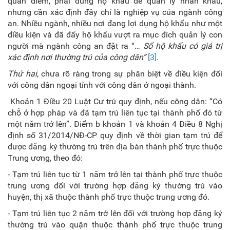
quan điểm, phải dùng hộ khẩu để quản lý nhân khẩu,
nhưng cần xác định đây chỉ là nghiệp vụ của ngành công
an. Nhiều ngành, nhiều nơi đang lợi dụng hộ khẩu như một
điều kiện và đã đẩy hộ khẩu vượt ra mục đích quản lý con
người mà ngành công an đặt ra “…
Sổ hộ khẩu có giá trị
xác định nơi thường trú của công dân”
[3]
.
Thứ hai
, chưa rõ ràng trong sự phân biệt về điều kiện đối
với công dân ngoại tỉnh với công dân ở ngoại thành.
Khoản 1 Điều 20 Luật Cư trú quy định, nếu công dân: “Có
chỗ ở hợp pháp và đã tạm trú liên tục tại thành phố đó từ
một năm trở lên”. Điểm b khoản 1 và khoản 4 Điều 8 Nghị
định số 31/2014/NĐ-CP quy định về thời gian tạm trú để
được đăng ký thường trú trên địa bàn thành phố trực thuộc
Trung ương, theo đó:
- Tạm trú liên tục từ 1 năm trở lên tại thành phố trực thuộc
trung ương đối với trường hợp đăng ký thường trú vào
huyện, thị xã thuộc thành phố trực thuộc trung ương đó.
- Tạm trú liên tục 2 năm trở lên đối với trường hợp đăng ký
thường trú vào quận thuộc thành phố trực thuộc trung