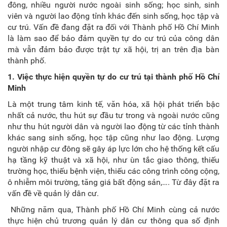
đông, nhiều người nước ngoài sinh sống; học sinh, sinh
viên và người lao động tỉnh khác đến sinh sống, học tập và
cư trú. Vấn đề đang đặt ra đối với Thành phố Hồ Chí Minh
là làm sao để bảo đảm quyền tự do cư trú của công dân
mà vẫn đảm bảo được trật tự xã hội, trị an trên địa bàn
thành phố.
1. V
iệc thực hiện quyền tự do cư trú tại thành phố Hồ Chí
Minh
Là một trung tâm kinh tế, văn hóa, xã hội phát triển bậc
nhất cả nước, thu hút sự đầu tư trong và ngoài nước cũng
như thu hút người dân và người lao động từ các tỉnh thành
khác sang sinh sống, học tập cũng như lao động. Lượng
người nhập cư đông sẽ gây áp lực lớn cho hệ thống kết cấu
hạ tầng kỹ thuật và xã hội, như ùn tắc giao thông, thiếu
trường học, thiếu bệnh viện, thiếu các công trình công cộng,
ô nhiễm môi trường, tăng giá bất động sản,…. Từ đây đặt ra
vấn đề về quản lý dân cư.
Những năm qua, Thành phố Hồ Chí Minh cùng cả nước
thực hiện chủ trương quản lý dân cư thông qua số định