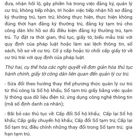
đưa, nhận hối lộ, gây phiền hà trong việc đăng ký, quản lý
cư trú; không tiếp nhận, trì hoãn việc tiếp nhận hồ sơ đăng
ký thường trú, tạm trú; không thực hiện, thực hiện không
đúng thời hạn đăng ký thường trú, đăng ký tạm trú cho
công dân khi hồ sơ đủ điều kiện đăng ký thường trú, tạm
trú. Tự đặt ra thời gian, thủ tục, giấy tờ, biểu mẫu trái với
quy định của pháp luật hoặc làm sai lệch thông tin, sổ
sách, hồ sơ về cư trú. Cố ý cấp hoặc từ chối cấp giấy tờ về
cư trú trái với quy định của pháp luật.
Thứ
hai
, cụ thể hóa
các
nghị quyết về đơn giản hóa thủ tục
hành chính, giấy tờ công dân liên quan đến quản lý cư
trú
.
- Sửa đổi theo hướng thay thế phương thức quản lý cư trú
từ thủ công là Sổ hộ khẩu, Sổ tạm trú giấy bằng việc quản
lý thông qua dữ liệu điện tử, ứng dụng công nghệ thông tin
(mã số định danh cá nhân);
- Bãi bỏ các thủ tục về: Cấp đổi Sổ hộ khẩu; Cấp lại Sổ hộ
khẩu; Cấp giấy chuyển hộ khẩu; Cấp đổi Sổ tạm trú; Cấp lại
Sổ tạm trú; điều chỉnh những thay đổi trong Sổ tạm trú; gia
hạn tạm trú.