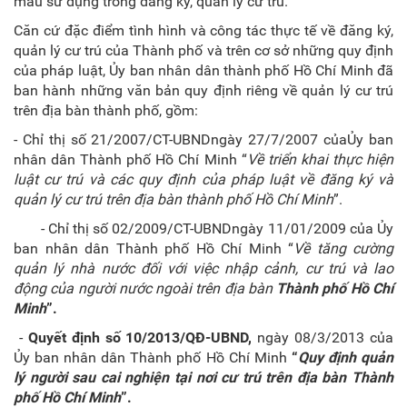
mẫu sử dụng trong đăng ký, quản lý cư trú.
Căn cứ đặc điểm tình hình và công tác thực tế về đăng ký,
quản lý cư trú của Thành phố và trên cơ sở những quy định
của pháp luật, Ủy ban nhân dân thành phố Hồ Chí Minh đã
ban hành những văn bản quy định riêng về quản lý cư trú
trên địa bàn thành phố, gồm:
- Chỉ thị số 21/2007/CT-UBNDngày 27/7/2007 củaỦy ban
nhân dân Thành phố Hồ Chí Minh “
V
ề triển khai thực hiện
luật cư trú và các quy định của pháp luật về đăng ký và
quản lý cư trú trên địa bàn
t
hành phố Hồ Chí Minh
”.
- Chỉ thị số 02/2009/CT-UBNDngày 11/01/2009 của Ủy
ban nhân dân Thành phố Hồ Chí Minh “
Về tăng cường
quản lý nhà nước đối với việc nhập cảnh, cư trú và lao
động của người nước ngoài trên địa bàn
Thành phố Hồ Chí
Minh
”.
-
Quyết định số 10/2013/QĐ-UBND,
ngày 08/3/2013 của
Ủy ban nhân dân Thành phố Hồ Chí Minh
“
Quy định quản
lý người sau cai nghiện tại nơi cư trú trên địa bàn Thành
phố Hồ Chí Minh
”.