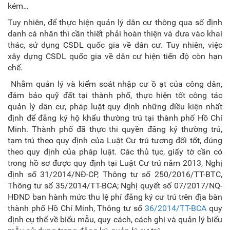
kém…
Tuy nhiên, để thực hiện quản lý dân cư thông qua số định
danh cá nhân thì cần thiết phải hoàn thiện và đưa vào khai
thác, sử dụng CSDL quốc gia về dân cư. Tuy nhiên, việc
xây dựng CSDL quốc gia về dân cư hiện tiến độ còn hạn
chế.
Nhằm quản lý và kiểm soát nhập cư ồ ạt của công dân,
đảm bảo quỹ đất tại thành phố, thực hiện tốt công tác
quản lý dân cư, pháp luật quy định những điều kiện nhất
định để đăng ký hộ khẩu thường trú tại thành phố Hồ Chí
Minh. Thành phố đã thực thi quyền đăng ký thường trú,
tạm trú theo quy định của Luật Cư trú tương đối tốt, đúng
theo quy định của pháp luật. Các thủ tục, giấy tờ cần có
trong hồ sơ được quy định tại Luật Cư trú năm 2013, Nghị
định số 31/2014/NĐ-CP, Thông tư số 250/2016/TT-BTC,
Thông tư số 35/2014/TT-BCA; Nghị quyết số 07/2017/NQ-
HĐND ban hành mức thu lệ phí đăng ký cư trú trên địa bàn
thành phố Hồ Chí Minh, Thông tư số
36/2014/TT-BCA
quy
định cụ thể về biểu mẫu, quy cách, cách ghi và quản lý biểu