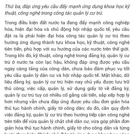
Thứ
ba
, đ
áp ứng yêu cầu đẩy mạnh ứng dụng khoa học kỹ
thuật, công nghệ trong công tác quản lý cư trú
.
Trong điều kiện đất nước ta đang đẩy mạnh công nghiệp
hóa, hiện đại hóa và chủ động hội nhập quốc tế, yêu cầu
đặt ra là phải hiện đại hóa công tác quản lý cư trú theo
hướng ứng dụng thành tựu khoa học, kỹ thuật, công nghệ
tiên tiến, phù hợp với xu hướng của các nước trên thế giới.
Trong khi đó, kỹ thuật, công nghệ trong đăng ký, quản lý cư
trú ở nước ta còn lạc hậu, không đáp ứng được yêu cầu
ngày càng tăng của công dân, chưa bảo đảm phục vụ tốt
yêu cầu quản lý dân cư và hội nhập quốc tế. Mặt khác, dữ
liệu đăng ký, quản lý cư trú hiện nay chủ yếu được lưu trữ
thủ công; việc cấp, quản lý, sử dụng giấy tờ về đăng ký,
quản lý cư trú tuy có nhiều cố gắng cải tiến, sắp xếp hợp lý
hơn nhưng vẫn chưa đáp ứng được yêu cầu đơn giản hóa
thủ tục hành chính, giấy tờ công dân; do đó, cần quy định
việc đăng ký, quản lý cư trú theo hướng tiếp cận công nghệ
tiên tiến để vừa quản lý chặt chẽ dân cư, vừa góp phần đơn
giản hóa thủ tục hành chính, giấy tờ cho công dân và từng