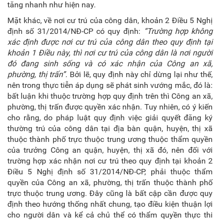
tăng nhanh như hiện nay.
Mặt khác, về nơi cư trú của công dân, khoản 2 Điều 5 Nghị
định số 31/2014/NĐ-CP có quy định:
“Trường hợp không
xác định được nơi cư trú của công dân theo quy định tại
khoản 1 Điều này, thì nơi cư trú của công dân là nơi người
đó đang sinh sống và có xác nhận của Công an xã,
phường, thị trấn”.
Bởi lẽ, quy định này chỉ dừng lại như thế,
nên trong thực tiễn áp dụng sẽ phát sinh vướng mắc, đó là:
bất luận khi thuộc trường hợp quy định trên thì Công an xã,
phường, thị trấn được quyền xác nhận. Tuy nhiên, có ý kiến
cho rằng, do pháp luật quy định việc giải quyết đăng ký
thường trú của công dân tại địa bàn quận, huyện, thị xã
thuộc thành phố trực thuộc trung ương thuộc thẩm quyền
của trưởng Công an quận, huyện, thị xã đó, nên đối với
trường hợp xác nhận nơi cư trú theo quy định tại khoản 2
Điều 5 Nghị định số 31/2014/NĐ-CP, phải thuộc thẩm
quyền của Công an xã, phường, thị trấn thuộc thành phố
trực thuộc trung ương. Đây cũng là bất cập cần được quy
định theo hướng thống nhất chung, tạo điều kiện thuận lợi
cho người dân và kể cả chủ thể có thẩm quyền thực thi