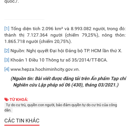
quốc./.
[1]
Tổng diện tích 2.096 km² và 8.993.082 người, trong đó:
thành thị 7.127.364 người (chiếm 79,25%), nông thôn:
1.865.718 người (chiếm 20,75%).
[2]
Nguồn: Nghị quyết Đại hội Đảng bộ TP. HCM lần thứ X.
[3]
Khoản 1 Điều 10 Thông tư số 35/2014/TT-BCA.
[4]
www.hepza.hochiminhcity.gov.vn.
(Nguồn tin: Bài viết được đăng tải trên Ấn phẩm Tạp chí
Nghiên cứu Lập pháp số 06 (430), tháng 03/2021.)
TỪ KHOÁ:
Tự do cư trú, quyền con người, bảo đảm quyền tự do cư trú của công
dân.
CÁC TIN KHÁC