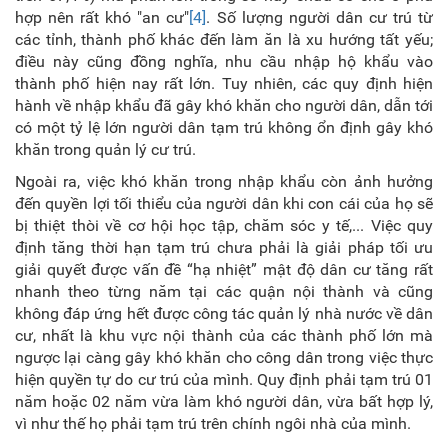
hợp nên rất khó "an cư"
[4]
. Số lượng người dân cư trú từ
các tỉnh, thành phố khác đến làm ăn là xu hướng tất yếu;
điều này cũng đồng nghĩa, nhu cầu nhập hộ khẩu vào
thành phố hiện nay rất lớn. Tuy nhiên, các quy định hiện
hành về nhập khẩu đã gây khó khăn cho người dân, dẫn tới
có một tỷ lệ lớn người dân tạm trú không ổn định gây khó
khăn trong quản lý cư trú.
Ngoài ra, việc khó khăn trong nhập khẩu còn ảnh hưởng
đến quyền lợi tối thiểu của người dân khi con cái của họ sẽ
bị thiệt thòi về cơ hội học tập, chăm sóc y tế,... Việc quy
định tăng thời hạn tạm trú chưa phải là giải pháp tối ưu
giải quyết được vấn đề “hạ nhiệt” mật độ dân cư tăng rất
nhanh theo từng năm tại các quận nội thành và cũng
không đáp ứng hết được công tác quản lý nhà nước về dân
cư, nhất là khu vực nội thành của các thành phố lớn mà
ngược lại càng gây khó khăn cho công dân trong việc thực
hiện quyền tự do cư trú của mình. Quy định phải tạm trú 01
năm hoặc 02 năm vừa làm khó người dân, vừa bất hợp lý,
vì như thế họ phải tạm trú trên chính ngôi nhà của mình.