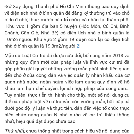
-Sở Xây dựng Thành phố Hồ Chí Minh thông báo quy định
về diện tích nhà ở bình quân để đăng ký thường trú vào chỗ
ở do ở nhờ, thuê, mượn của tổ chức, cá nhân tại thành phố:
Khu vực 1 gồm địa bàn 5 huyện (Hóc Môn, Củ Chi, Bình
Chánh, Cần Giờ, Nhà Bè) có diện tích nhà ở bình quân là
10m2/người. Khu vực 2 gồm 19 quận còn lại có diện tích
nhà ở bình quân là 19,8m2/người
[2]
.
Mặc dù Luật Cư trú đã được sửa đổi, bổ sung năm 2013 và
những quy định mới của pháp luật về lĩnh vực cư trú đã
góp phần giải quyết những vướng mắc phát sinh liên quan
đến chỗ ở của công dân và việc quản lý nhân khẩu của cơ
quan nhà nước, ngăn ngừa việc lạm dụng quy định về hộ
khẩu làm hạn chế quyền, lợi ích hợp pháp của công dân...
Tuy nhiên, thực tiễn thi hành cho thấy, một số nội dung cụ
thể của pháp luật về cư trú vẫn còn vướng mắc, bất cập cả
dưới góc độ lý luận và thực tiễn, dẫn đến việc tổ chức thực
hiện chức năng quản lý nhà nước về cư trú thiếu thống
nhất, hiệu quả đạt được chưa cao.
Thứ nhất,
chưa thống nhất trong cách hiểu về nội dung của