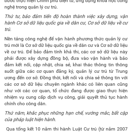
bước thực hiện Chính phủ điện tử, ứng dụng khoa học công
nghệ trong quản lý cư trú.
Thứ tư,
bảo đảm tiến độ hoàn thành việc xây dựng, vận
hành Cơ sở dữ liệu quốc gia về dân cư, Cơ sở dữ liệu về cư
trú.
Nền tảng công nghệ để vận hành phương thức quản lý cư
trú mới là Cơ sở dữ liệu quốc gia về dân cư và Cơ sở dữ liệu
về cư trú. Để bảo đảm tính khả thi, các cơ sở dữ liệu này
phải được xây dựng đồng bộ, đưa vào vận hành và bảo
đảm kết nối, cập nhật, chia sẻ, khai thác thông tin thông
suốt giữa các cơ quan đăng ký, quản lý cư trú từ Trung
ương đến cơ sở. Đồng thời, kết nối và chia sẻ thông tin với
các cơ sở dữ liệu chuyên ngành khác có liên quan cũng
như với các cơ quan, tổ chức đang được giao thực hiện
nhiệm vụ cung cấp dịch vụ công, giải quyết thủ tục hành
chính cho công dân.
Thứ năm, k
hắc phục những hạn chế, vướng mắc, bất cập
của pháp luật hiện hành.
Qua tổng kết 10 năm thi hành Luật Cư trú (từ năm 2007