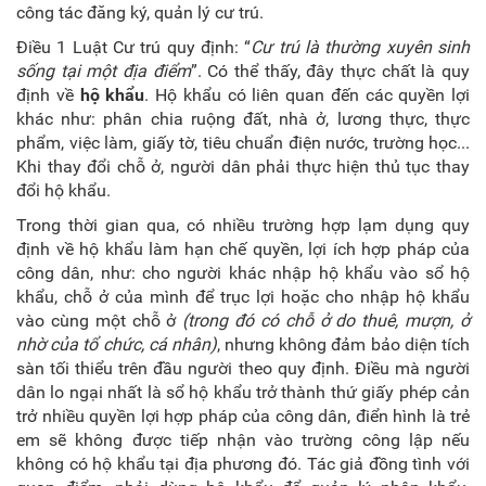
công tác đăng ký, quản lý cư trú.
Điều 1 Luật Cư trú quy định: “
Cư trú là thường xuyên sinh
sống tại một địa điểm
”. Có thể thấy, đây thực chất là quy
định về
hộ khẩu
. Hộ khẩu có liên quan đến các quyền lợi
khác như: phân chia ruộng đất, nhà ở, lương thực, thực
phẩm, việc làm, giấy tờ, tiêu chuẩn điện nước, trường học...
Khi thay đổi chỗ ở, người dân phải thực hiện thủ tục thay
đổi hộ khẩu.
Trong thời gian qua, có nhiều trường hợp lạm dụng quy
định về hộ khẩu làm hạn chế quyền, lợi ích hợp pháp của
công dân, như: cho người khác nhập hộ khẩu vào sổ hộ
khẩu, chỗ ở của mình để trục lợi hoặc cho nhập hộ khẩu
vào cùng một chỗ ở
(trong đó có chỗ ở do thuê, mượn, ở
nhờ của tổ chức, cá nhân)
, nhưng không đảm bảo diện tích
sàn tối thiểu trên đầu người theo quy định. Điều mà người
dân lo ngại nhất là sổ hộ khẩu trở thành thứ giấy phép cản
trở nhiều quyền lợi hợp pháp của công dân, điển hình là trẻ
em sẽ không được tiếp nhận vào trường công lập nếu
không có hộ khẩu tại địa phương đó. Tác giả đồng tình với