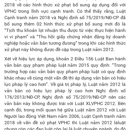
2018 về các hình thức xử phạt bổ sung áp dụng đối với
VPHC trong lĩnh vực cạnh tranh. Có thể thấy rằng, Luật
Cạnh tranh năm 2018 và Nghị định số 75/2019/NĐ-CP đã
bổ sung thêm 02 hình thức xử phạt bổ sung mới đó là
“Tịch thu khoản lợi nhuận thu được từ việc thực hiện hành
vi vi phạm” và “Thu hồi giấy chứng nhận đăng ký doanh
nghiệp hoặc văn bản tương đương” trong khi các hình thức
xử phạt này không được đề cập trong Luật năm 2012.
Xét về hiệu lực áp dụng, khoản 2 Điều 156 Luật Ban hành
văn bản quy phạm pháp luật năm 2015 quy định: “Trong
trường hợp các văn bản quy phạm pháp luật có quy định
khác nhau về cùng một vấn đề thì áp dụng văn bản có hiệu
lực pháp lý cao hơn”. Về giá trị pháp lý, Luật năm 2012 là
văn bản có hiệu lực pháp lý cao hơn Nghị định số
176/2013/NĐ-CP, Nghị định số 75/2019/NĐ-CP nên các
văn bản này không được trái với Luật XLVPHC 2012. Bên
cạnh đó, trong mối quan hệ giữa Luật năm 2012 với Luật
Người lao động Việt Nam năm 2006, Luật Cạnh tranh năm
2018 về vấn đề xử phạt VPHC thì Luật năm 2012 làluật
chung còn các đạo luật còn lại là luật chuyên ngành, do đó