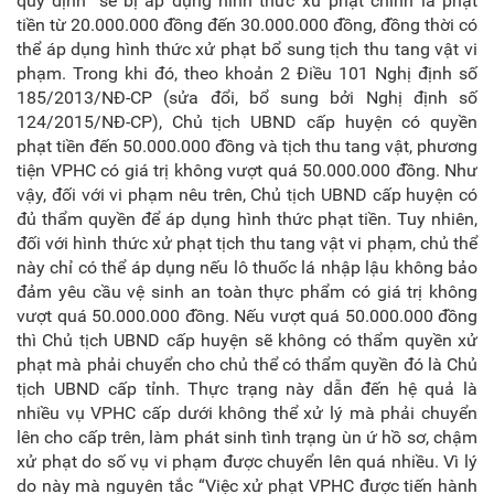
quy định” sẽ bị áp dụng hình thức xử phạt chính là phạt
tiền từ 20.000.000 đồng đến 30.000.000 đồng, đồng thời có
thể áp dụng hình thức xử phạt bổ sung tịch thu tang vật vi
phạm. Trong khi đó, theo khoản 2 Điều 101 Nghị định số
185/2013/NĐ-CP (sửa đổi, bổ sung bởi Nghị định số
124/2015/NĐ-CP), Chủ tịch UBND cấp huyện có quyền
phạt tiền đến 50.000.000 đồng và tịch thu tang vật, phương
tiện VPHC có giá trị không vượt quá 50.000.000 đồng. Như
vậy, đối với vi phạm nêu trên, Chủ tịch UBND cấp huyện có
đủ thẩm quyền để áp dụng hình thức phạt tiền. Tuy nhiên,
đối với hình thức xử phạt tịch thu tang vật vi phạm, chủ thể
này chỉ có thể áp dụng nếu lô thuốc lá nhập lậu không bảo
đảm yêu cầu vệ sinh an toàn thực phẩm có giá trị không
vượt quá 50.000.000 đồng. Nếu vượt quá 50.000.000 đồng
thì Chủ tịch UBND cấp huyện sẽ không có thẩm quyền xử
phạt mà phải chuyển cho chủ thể có thẩm quyền đó là Chủ
tịch UBND cấp tỉnh. Thực trạng này dẫn đến hệ quả là
nhiều vụ VPHC cấp dưới không thể xử lý mà phải chuyển
lên cho cấp trên, làm phát sinh tình trạng ùn ứ hồ sơ, chậm
xử phạt do số vụ vi phạm được chuyển lên quá nhiều. Vì lý
do này mà nguyên tắc “Việc xử phạt VPHC được tiến hành