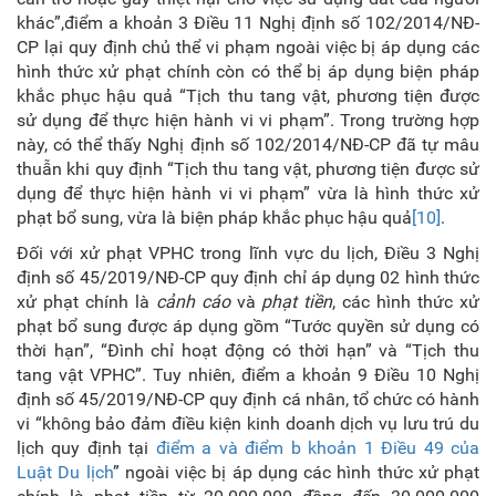
khác”,điểm a khoản 3 Điều 11 Nghị định số 102/2014/NĐ-
CP lại quy định chủ thể vi phạm ngoài việc bị áp dụng các
hình thức xử phạt chính còn có thể bị áp dụng biện pháp
khắc phục hậu quả “Tịch thu tang vật, phương tiện được
sử dụng để thực hiện hành vi vi phạm”. Trong trường hợp
này, có thể thấy Nghị định số 102/2014/NĐ-CP đã tự mâu
thuẫn khi quy định “Tịch thu tang vật, phương tiện được sử
dụng để thực hiện hành vi vi phạm” vừa là hình thức xử
phạt bổ sung, vừa là biện pháp khắc phục hậu quả
[10]
.
Đối với xử phạt VPHC trong lĩnh vực du lịch, Điều 3 Nghị
định số 45/2019/NĐ-CP quy định chỉ áp dụng 02 hình thức
xử phạt chính là
cảnh cáo
và
phạt tiền
, các hình thức xử
phạt bổ sung được áp dụng gồm “Tước quyền sử dụng có
thời hạn”, “Đình chỉ hoạt động có thời hạn” và “Tịch thu
tang vật VPHC”. Tuy nhiên, điểm a khoản 9 Điều 10 Nghị
định số 45/2019/NĐ-CP quy định cá nhân, tổ chức có hành
vi “không bảo đảm điều kiện kinh doanh dịch vụ lưu trú du
lịch quy định tại
điểm a và điểm b khoản 1 Điều 49 của
Luật Du lịch
” ngoài việc bị áp dụng các hình thức xử phạt