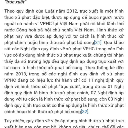
“trục xuất”
Theo quy định của Luật năm 2012, trục xuất là một hình
thức xử phạt đặc biệt, được áp dụng để buộc người nước
ngoài có hành vi VPHC tại Việt Nam phải rời khỏi lãnh thổ
nước Cộng hoà xã hội chủ nghĩa Việt Nam. Hình thức xử
phạt này vừa được áp dụng với tư cách là hình thức xử
phạt chính hoặc hình thức xử phạt bổ sung
[31]
. Qua khảo
sát các Nghị định quy định về xử phạt VPHC trong các lĩnh
vực có áp dụng hình thức xử phạt trục xuất, chúng tôi nhận
thấy đa số trường hợp đều quy định áp dụng trục xuất với
tư cách là hình thức xử phạt bổ sung. Theo thống kê đến
năm 2018, trong số các nghị định quy định về xử phạt
VPHC đang có hiệu lực thi hành chỉ có 11 nghị định quy
định về hình thức xử phạt “trục xuất”, trong đó có 01 Nghị
định quy định là hình thức xử phạt chính, 07 Nghị định áp
dụng với tư cách là hình thức xử phạt bổ sung, còn 03 Nghị
định quy định trục xuất có thể áp dụng là hình thức xử phạt
chính hoặc hình thức xử phạt bổ sung
[32]
.
Tuy nhiên, quy định về việc áp dụng hình thức xử phạt trục
xuất hiện nay còn mơ hồ, không có tiêu chí cụ thể để xác