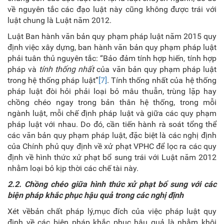
về nguyên tắc các đạo luật này cũng không được trái với
luật chung là Luật năm 2012.
Luật Ban hành văn bản quy phạm pháp luật năm 2015 quy
định việc xây dựng, ban hành văn bản quy phạm pháp luật
phải tuân thủ nguyên tắc: “Bảo đảm tính hợp hiến, tính hợp
pháp và
tính thống nhất
của văn bản quy phạm pháp luật
trong hệ thống pháp luật”
[7]
. Tính thống nhất của hệ thống
pháp luật đòi hỏi phải loại bỏ mâu thuẫn, trùng lặp hay
chồng chéo ngay trong bản thân hệ thống, trong mỗi
ngành luật, mỗi chế định pháp luật và giữa các quy phạm
pháp luật với nhau. Do đó, cần tiến hành rà soát tổng thể
các văn bản quy phạm pháp luật, đặc biệt là các nghị định
của Chính phủ quy định về xử phạt VPHC để lọc ra các quy
định về hình thức xử phạt bổ sung trái với Luật năm 2012
nhằm loại bỏ kịp thời các chế tài này.
2.2. Chồng chéo giữa hình thức xử phạt bổ sung với các
biện pháp khắc phục hậu quả trong các nghị định
Xét vềbản chất pháp lý,mục đích của việc pháp luật quy
định về các biện pháp khắc phục hậu quả là nhằm khôi