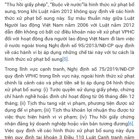
“Thu hồi giấy phép”, “Buộc về nước”là hình thức xử phạt bổ
sung, trong khi Luật năm 2012 không quy định về các hình
thức xử phạt bổ sung này. Sự mâu thuẫn này giữa Luật
Người lao động Việt Nam năm 2006 với Luật năm 2012
dẫn đến không có bất cứ điều khoản nào về xử phạt VPHC
đối với hoạt động đưa người lao động Việt Nam đi làm việc
ở nước ngoài trong Nghị định số 95/2013/NĐ-CP quy định
về các hành vi bị áp dụng những chế tài này với tư cách là
hình thức xử phạt bổ sung
[5]
.
Trong lĩnh vực cạnh tranh, Nghị định số 75/2019/NĐ-CP
quy định VPHC trong lĩnh vực này, ngoài hình thức xử phạt
chính là cảnh cáo và phạt tiền sẽ bị áp dụng 04 hình thức
xử phạt bổ sung: (i) Tước quyền sử dụng giấy phép, chứng
chỉ hành nghề hoặc đình chỉ hoạt động từ 06 tháng đến 12
tháng; (ii) Tịch thu tang vật vi phạm, phương tiện được sử
dụng để vi phạm; (iii) Tịch thu khoản lợi nhuận thu được từ
việc thực hiện hành vi vi phạm; (iv) Thu hồi giấy chứng
nhận đăng ký doanh nghiệp hoặc văn bản tương đương
[6]
.
Việc quy định về các hình thức xử phạt bổ sung này dựa
trên quy định tại khoản 3 Điều 110 Luật Cạnh tranh năm