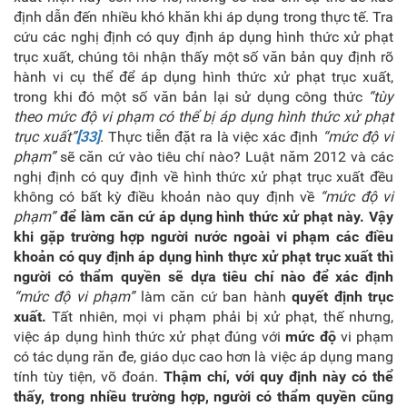
định dẫn đến nhiều khó khăn khi áp dụng trong thực tế. Tra
cứu các nghị định có quy định áp dụng hình thức xử phạt
trục xuất, chúng tôi nhận thấy một số văn bản quy định rõ
hành vi cụ thể để áp dụng hình thức xử phạt trục xuất,
trong khi đó một số văn bản lại sử dụng công thức
“tùy
theo mức độ vi phạm có thể bị áp dụng hình thức xử phạt
trục xuất”
[33]
.
Thực tiễn đặt ra là việc xác định
“mức độ vi
phạm”
sẽ căn cứ vào tiêu chí nào? Luật năm 2012 và các
nghị định có quy định về hình thức xử phạt trục xuất đều
không có bất kỳ điều khoản nào quy định về
“mức độ vi
phạm”
để làm căn cứ áp dụng hình thức xử phạt này. Vậy
khi gặp trường hợp người nước ngoài vi phạm các điều
khoản có quy định áp dụng hình thực xử phạt trục xuất thì
người có thẩm quyền sẽ dựa tiêu chí nào để xác định
“mức độ vi phạm”
làm căn cứ ban hành
quyết định trục
xuất.
Tất nhiên, mọi vi phạm phải bị xử phạt, thế nhưng,
việc áp dụng hình thức xử phạt đúng với
mức độ
vi phạm
có tác dụng răn đe, giáo dục cao hơn là việc áp dụng mang
tính tùy tiện, võ đoán.
Thậm chí, với quy định này có thể
thấy, trong nhiều trường hợp, người có thẩm quyền cũng