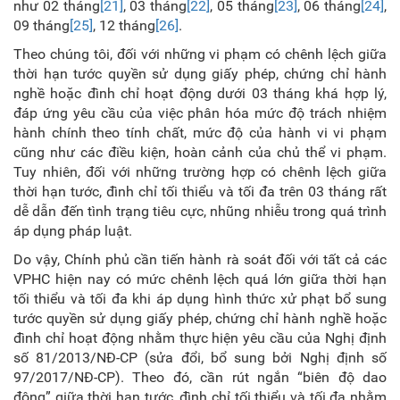
như 02 tháng
[21]
, 03 tháng
[22]
, 05 tháng
[23]
, 06 tháng
[24]
,
09 tháng
[25]
, 12 tháng
[26]
.
Theo chúng tôi, đối với những vi phạm có chênh lệch giữa
thời hạn tước quyền sử dụng giấy phép, chứng chỉ hành
nghề hoặc đình chỉ hoạt động dưới 03 tháng khá hợp lý,
đáp ứng yêu cầu của việc phân hóa mức độ trách nhiệm
hành chính theo tính chất, mức độ của hành vi vi phạm
cũng như các điều kiện, hoàn cảnh của chủ thể vi phạm.
Tuy nhiên, đối với những trường hợp có chênh lệch giữa
thời hạn tước, đình chỉ tối thiểu và tối đa trên 03 tháng rất
dễ dẫn đến tình trạng tiêu cực, nhũng nhiễu trong quá trình
áp dụng pháp luật.
Do vậy, Chính phủ cần tiến hành rà soát đối với tất cả các
VPHC hiện nay có mức chênh lệch quá lớn giữa thời hạn
tối thiểu và tối đa khi áp dụng hình thức xử phạt bổ sung
tước quyền sử dụng giấy phép, chứng chỉ hành nghề hoặc
đình chỉ hoạt động nhằm thực hiện yêu cầu của Nghị định
số 81/2013/NĐ-CP (sửa đổi, bổ sung bởi Nghị định số
97/2017/NĐ-CP). Theo đó, cần rút ngắn “biên độ dao
động” giữa thời hạn tước, đình chỉ tối thiểu và tối đa nhằm