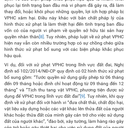
phục lại tình trạng ban đầu mà vi phạm đã gây ra, đã làm
thay đổi, hoặc khôi phục những quyền, lợi ích hợp pháp bị
VPHC xâm hại. Điều này khác với bản chất pháp lý của
hình thức xử phạt là làm thiệt hại đến tình trạng ban đầu
vốn có của người vi phạm về quyền sở hữu tài sản hay
quyền nhân thân
[8]
. Tuy nhiên, pháp luật về xử phạt VPHC
hiện nay vẫn còn nhiều trường hợp có sự chồng chéo giữa
hình thức xử phạt bổ sung với các biện pháp khắc phục
hậu quả.
Ví dụ, đối với xử phạt VPHC trong lĩnh vực đất đai, Nghị
định số 102/2014/NĐ-CP quy định có 02 hình thức xử phạt
bổ sung gồm: “Tước quyền sử dụng giấy phép từ 06 tháng
đến 09 tháng hoặc đình chỉ hoạt động từ 09 tháng đến 12
tháng” và “Tịch thu tang vật VPHC, phương tiện được sử
dụng để VPHC trong lĩnh vực đất đai”
[9]
. Tuy nhiên, khi quy
định về xử phạt đối với hành vi “đưa chất thải, chất độc hại,
vật liệu xây dựng hoặc các vật khác lên thửa đất của người
khác hoặc thửa đất của mình gây cản trở cho việc sử dụng
đất của người khác”, “đào bới, xây tường, làm hàng rào gây
cản trở hoặc gây thiệt hại cho việc sử dụng đất của người