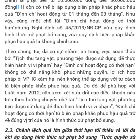
chính là phạt tiền từ 20.000.000 đồng đến 30.000.000
đồng
[11]
còn có thể bị áp dụng biện pháp khắc phục hậu
quả “Đình chỉ hoạt động từ 01 tháng đến 03 tháng”. Như
vậy, cùng một chế tài “Đình chỉ hoạt động có thời
hạn”nhưng Nghị định số 45/2019/NĐ-CP vừa quy định
hình thức xử phạt bổ sung, vừa quy định biện pháp khắc
phục hậu quả là không chính xác.
Theo chúng tôi, đã có sự nhầm lẫn trong việc soạn thảo
bởi “Tịch thu tang vật, phương tiện được sử dụng để thực
hiện hành vi vi phạm” hay “Đình chỉ hoạt động có thời hạn”
không có khả năng khôi phục những quyền, lợi ích hợp
pháp bị VPHC xâm hại nên không thể áp dụng với tư cách
là biện pháp khắc phục hậu quả. Do đó, để phù hợp với
Luật năm 2012, cần xem xét sửa đổi các điều khoản nêu
trên theo hướng chuyển chế tài “Tịch thu tang vật, phương
tiện được sử dụng để thực hiện hành vi vi phạm”, “Đình chỉ
hoạt động có thời hạn”từ biện pháp khắc phục hậu quả trở
về đúng vị trí của nó là hình thức xử phạt bổ sung.
2.3. C
hênh lệch quá lớn giữa
thời hạn tối thiểu và tối đa
khi áp dụng hình thức xử phạt bổ sung “Tước quyền sử