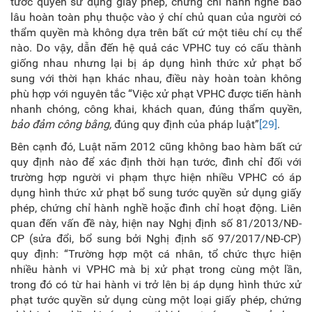
tước quyền sử dụng giấy phép, chứng chỉ hành nghề bao
lâu hoàn toàn phụ thuộc vào ý chí chủ quan của người có
thẩm quyền mà không dựa trên bất cứ một tiêu chí cụ thể
nào. Do vậy, dẫn đến hệ quả các VPHC tuy có cấu thành
giống nhau nhưng lại bị áp dụng hình thức xử phạt bổ
sung với thời hạn khác nhau, điều này hoàn toàn không
phù hợp với nguyên tắc “Việc xử phạt VPHC được tiến hành
nhanh chóng, công khai, khách quan, đúng thẩm quyền,
bảo đảm công bằng,
đúng quy định của pháp luật”
[29]
.
Bên cạnh đó, Luật năm 2012 cũng không bao hàm bất cứ
quy định nào để xác định thời hạn tước, đình chỉ đối với
trường hợp người vi phạm thực hiện nhiều VPHC có áp
dụng hình thức xử phạt bổ sung tước quyền sử dụng giấy
phép, chứng chỉ hành nghề hoặc đình chỉ hoạt động. Liên
quan đến vấn đề này, hiện nay Nghị định số 81/2013/NĐ-
CP (sửa đổi, bổ sung bởi Nghị định số 97/2017/NĐ-CP)
quy định: “Trường hợp một cá nhân, tổ chức thực hiện
nhiều hành vi VPHC mà bị xử phạt trong cùng một lần,
trong đó có từ hai hành vi trở lên bị áp dụng hình thức xử
phạt tước quyền sử dụng cùng một loại giấy phép, chứng