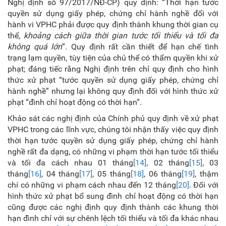
Nghị định số 97/2017/NĐ-CP) quy định: “Thời hạn tước
quyền sử dụng giấy phép, chứng chỉ hành nghề đối với
hành vi VPHC phải được quy định thành khung thời gian cụ
thể
, khoảng cách giữa thời gian tước tối thiểu và tối đa
không quá lớn
”. Quy định rất cần thiết để hạn chế tình
trạng lạm quyền, tùy tiện của chủ thể có thẩm quyền khi xử
phạt; đáng tiếc rằng Nghị định trên chỉ quy định cho hình
thức xử phạt “tước quyền sử dụng giấy phép, chứng chỉ
hành nghề” nhưng lại không quy định đối với hình thức xử
phạt “đình chỉ hoạt động có thời hạn”.
Khảo sát các nghị định của Chính phủ quy định về xử phạt
VPHC trong các lĩnh vực, chúng tôi nhận thấy việc quy định
thời hạn tước quyền sử dụng giấy phép, chứng chỉ hành
nghề rất đa dạng, có những vi phạm thời hạn tước tối thiểu
và tối đa cách nhau 01 tháng
[14]
, 02 tháng
[15]
, 03
tháng
[16]
, 04 tháng
[17]
, 05 tháng
[18]
, 06 tháng
[19]
, thậm
chí có những vi phạm cách nhau đến 12 tháng
[20]
. Đối với
hình thức xử phạt bổ sung đình chỉ hoạt động có thời hạn
cũng được các nghị định quy định thành các khung thời
hạn đình chỉ với sự chênh lệch tối thiểu và tối đa khác nhau