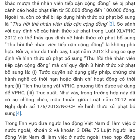
khác mượn thẻ nhân viên tiếp cận cộng đồng” sẽ bị phạt
cảnh cáo hoặc phạt tiền từ 50.000 đồng đến 100.000 đồng.
Ngoài ra, còn có thể bị áp dụng hình thức xử phạt bổ sung
là “
Thu hồi thẻ nhân viên tiếp cận cộng đồng
”
[3]
. So sánh
với quy định về các hình thức xử phạt trong Luật XLVPHC
2012 có thể thấy quy định về hình thức xử phạt bổ sung
“Thu hồi thẻ nhân viên tiếp cận cộng đồng” là không phù
hợp. Bởi vì, như đã trình bày, Luật năm 2012 không có quy
định về hình thức xử phạt bổ sung “Thu hồi thẻ nhân viên
tiếp cận cộng đồng” mà chỉ quy định 3 hình thức xử phạt
bổ sung là: (i) Tước quyền sử dụng giấy phép, chứng chỉ
hành nghề có thời hạn hoặc đình chỉ hoạt động có thời
hạn; (ii) Tịch thu tang vật VPHC, phương tiện được sử dụng
để VPHC; (iii) Trục xuất. Như vậy, trong trường hợp này đã
có sự chồng chéo, mâu thuẫn giữa Luật năm 2012 với
Nghị định số 176/2013/NĐ-CP về hình thức xử phạt bổ
sung
[4]
.
Trong lĩnh vực đưa người lao động Việt Nam đi làm việc ở
nước ngoài, khoản 2 và khoản 3 Điều 75 Luật Người lao
động Việt Nam đi làm việc ở nước ngoài theo hợp đồng