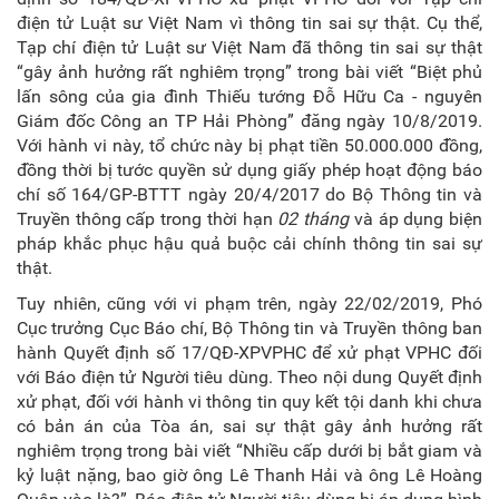
điện tử Luật sư Việt Nam vì thông tin sai sự thật. Cụ thể,
Tạp chí điện tử Luật sư Việt Nam đã thông tin sai sự thật
“gây ảnh hưởng rất nghiêm trọng” trong bài viết “Biệt phủ
lấn sông của gia đình Thiếu tướng Đỗ Hữu Ca - nguyên
Giám đốc Công an TP Hải Phòng” đăng ngày 10/8/2019.
Với hành vi này, tổ chức này bị phạt tiền 50.000.000 đồng,
đồng thời bị tước quyền sử dụng giấy phép hoạt động báo
chí số 164/GP-BTTT ngày 20/4/2017 do Bộ Thông tin và
Truyền thông cấp trong thời hạn
02 tháng
và áp dụng biện
pháp khắc phục hậu quả buộc cải chính thông tin sai sự
thật.
Tuy nhiên, cũng với vi phạm trên, ngày 22/02/2019, Phó
Cục trưởng Cục Báo chí, Bộ Thông tin và Truyền thông ban
hành Quyết định số 17/QĐ-XPVPHC để xử phạt VPHC đối
với Báo điện tử Người tiêu dùng. Theo nội dung Quyết định
xử phạt, đối với hành vi thông tin quy kết tội danh khi chưa
có bản án của Tòa án, sai sự thật gây ảnh hưởng rất
nghiêm trọng trong bài viết “Nhiều cấp dưới bị bắt giam và
kỷ luật nặng, bao giờ ông Lê Thanh Hải và ông Lê Hoàng