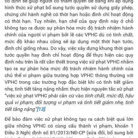
cố định sẽ giúp người có thẩm quyền dễ dàng khi áp dụng
hình thức xử phạt bổ sung tước quyền sử dụng giấy phép,
chứng chỉ hành nghề có thời hạn hoặc đình chỉ hoạt động
có thời hạn. Tuy nhiên, hạn chế của quy định này ở chỗ
không tạo ra được sự phân hóa mức độ trách nhiệm hành
chính của người vi phạm bởi lẽ các VPHC dù có tính chất,
mức độ khác nhau cũng sẽ áp dụng một thời hạn tước,
đình chỉ giống nhau. Do vậy, việc xây dựng khung thời gian
tước quyền hay đình chỉ hoạt động để thực hiện các quy
định nêu trên là rất cần thiết trong việc xử phạt VPHC nhằm
tạo ra sự phân hóa mức độ trách nhiệm hành chính của
chủ thể vi phạm giữa trường hợp VPHC thông thường với
VPHC trong các trường hợp đặc biệt khi có tình tiết giảm
nhẹ, tình tiết tăng nặng nhằm thực hiện nguyên tắc xử phạt
“việc xử phạt VPHC phải căn cứ vào
tính chất, mức độ, hậu
quả vi phạm, đối tượng vi phạm và tình tiết giảm nhẹ, tình
tiết tăng nặng”
[13]
.
Để bảo đảm việc xử phạt không tạo ra cách biệt quá lớn
giữa những VPHC có cùng cấu thành vi phạm, khoản 1
Điều 3 Nghị định số 81/2013/NĐ-CP (sửa đổi, bổ sung bởi