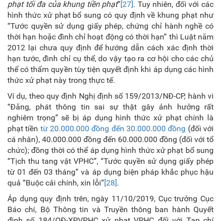
phạt tối đa của khung tiền phạt
”
[27]
. Tuy nhiên, đối với các
hình thức xử phạt bổ sung có quy định về khung phạt như
“Tước quyền sử dụng giấy phép, chứng chỉ hành nghề có
thời hạn hoặc đình chỉ hoạt động có thời hạn” thì Luật năm
2012 lại chưa quy định để hướng dẫn cách xác định thời
hạn tước, đình chỉ cụ thể, do vậy tạo ra cơ hội cho các chủ
thể có thẩm quyền tùy tiện quyết định khi áp dụng các hình
thức xử phạt này trong thực tế.
Ví dụ, theo quy định Nghị định số 159/2013/NĐ-CP, hành vi
“Đăng, phát thông tin sai sự thật gây ảnh hưởng rất
nghiêm trọng” sẽ bị áp dụng hình thức xử phạt chính là
phạt tiền
từ 20.000.000 đồng đến 30.000.000 đồng
(đối với
cá nhân), 40.000.000 đồng đến 60.000.000 đồng (đối với tổ
chức); đồng thời có thể áp dụng hình thức xử phạt bổ sung
“Tịch thu tang vật VPHC”, “Tước quyền sử dụng giấy phép
từ 01 đến 03 tháng” và áp dụng biện pháp khắc phục hậu
quả “Buộc cải chính, xin lỗi”
[28]
.
Áp dụng quy định trên, ngày 11/10/2019, Cục trưởng Cục
Báo chí, Bộ Thông tin và Truyền thông ban hành Quyết
định số 184/QĐ-XPVPHC xử phạt VPHC đối với Tạp chí