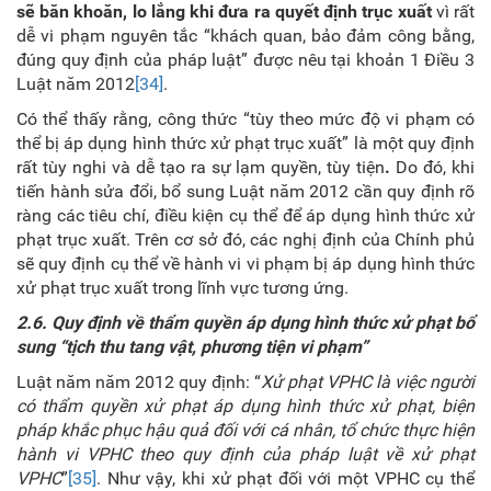
sẽ băn khoăn, lo lắng khi đưa ra quyết định trục xuất
vì rất
dễ vi phạm nguyên tắc “khách quan, bảo đảm công bằng,
đúng quy định của pháp luật” được nêu tại khoản 1 Điều 3
Luật năm 2012
[34]
.
Có thể thấy rằng, công thức “tùy theo mức độ vi phạm có
thể bị áp dụng hình thức xử phạt trục xuất” là một quy định
rất tùy nghi và dễ tạo ra sự lạm quyền, tùy tiện
.
Do đó, khi
tiến hành sửa đổi, bổ sung Luật năm 2012 cần quy định rõ
ràng các tiêu chí, điều kiện cụ thể để áp dụng hình thức xử
phạt trục xuất. Trên cơ sở đó, các nghị định của Chính phủ
sẽ quy định cụ thể về hành vi vi phạm bị áp dụng hình thức
xử phạt trục xuất trong lĩnh vực tương ứng.
2.6. Quy định về thẩm quyền áp dụng hình thức xử phạt bổ
sung “tịch thu tang vật, phương tiện vi phạm”
Luật năm năm 2012 quy định: “
Xử phạt VPHC là việc người
có thẩm quyền xử phạt áp dụng hình thức xử phạt, biện
pháp khắc phục hậu quả đối với cá nhân, tổ chức thực hiện
hành vi VPHC theo quy định của pháp luật về xử phạt
VPHC
”
[35]
. Như vậy, khi xử phạt đối với một VPHC cụ thể