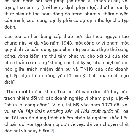
có hoạt động bất hợp pháp (có hành vi khách quan) với
trạng thái tâm lý (thể hiện ý định phạm tội); thứ hai, đại lý
thực hiện những hoạt động đó trong phạm vi thẩm quyền
của mình; cuối cùng, đại lý phải có dự định thu lợi cho tập
đoàn.
Các tòa án liên bang cấp thấp hơn đã theo nguyên tắc
chung này, ví dụ vào năm 1943, một công ty vi phạm một
quy định về cấm đóng góp chính trị của các thực thể công
cộng, vòng kiểm tra thứ tám phục vụ cho xét xử của tòa
phúc thẩm cho rằng "không còn bất kỳ sự phân biệt cơ bản
nào giữa trách nhiệm dân sự và TNHS của các doanh
nghiệp, dựa trên những yếu tố của ý định hoặc sai mục
đích".
Theo một hướng khác, Tòa án tối cao cũng đã truy cứu
trách nhiệm đối với các doanh nghiệp vi phạm pháp luật về
“phúc lợi công cộng”. Ví dụ, tại Mỹ vào năm 1971 đối với
vụ án về
Tập đoàn Khoáng sản và Hóa chất quốc tế
, Tòa
án Tối cao áp dụng trách nhiệm pháp lý nghiêm khắc tiêu
chuẩn đối với tập đoàn bị đơn về việc đã vận chuyển chất
độc hại và nguy hiểm
[7]
.