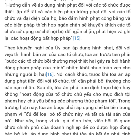
“Hướng dẫn về áp dụng hình phạt đối với các tổ chức được
thiết lập để tất cả các biện pháp trừng phạt đối với các tổ
chức và đại diện của họ, bảo đảm hình phạt công bằng và
các biện pháp thích hợp ngăn chặn sẽ khuyến khích các tổ
chức sử dụng cơ chế nội bộ để ngăn chặn, phát hiện và ghi
lại các hoạt động bất hợp pháp”
[15]
.
Theo khuyến nghị của Ủy ban áp dụng hình phạt, đối với
việc thi hành bản án của các tổ chức, tòa án trước tiên phải
“buộc các tổ chức bồi thường mọi thiệt hại gây ra bởi hành
động phạm pháp của mình” nhằm khôi phục toàn vẹn cho
những người bị hại
[16]
. Nói cách khác, trước khi tòa án áp
dụng phạt tiền đối với tổ chức, thì cần phải bồi thường cho
các nạn nhân. Sau đó, tòa án phải xác định thực hiện hay
không “hoạt động của tổ chức chủ yếu cho mục đích tội
phạm hay chủ yếu bằng các phương thức phạm tội". Trong
trường hợp này, tòa án buộc phải áp dụng chế tài tiền trong
phạm vi “đủ để loại bỏ tổ chức này và tất cả tài sản của
nó”. Như vậy, trong ví dụ giả định trên, việc hối lộ quan
chức chính phủ của doanh nghiệp để có được hợp đồng
béo bở, khi áp dụng hình phạt thì tòa án kết án phải tính