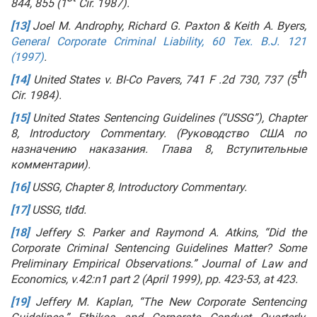
844, 855 (1
Cir. 1987).
[13]
Joel M. Androphy, Richard G. Paxton & Keith A. Byers,
General Corporate Criminal Liability, 60 Tex. B.J. 121
(1997)
.
th
[14]
United States v. BI-Co Pavers, 741 F .2d 730, 737 (5
Cir. 1984).
[15]
United States Sentencing Guidelines (“USSG”), Chapter
8, Introductory Commentary.
(Руководство США по
назначению наказания. Глава 8, Вступительные
комментарии).
[16]
USSG
, Chapter
8, Introductory
Commentary
.
[17]
USSG, tlđd.
[18]
Jeffery S. Parker and Raymond A. Atkins, “Did the
Corporate Criminal Sentencing Guidelines Matter? Some
Preliminary Empirical Observations.” Journal of Law and
Economics, v.42:n1 part 2 (April 1999), pp. 423-53, at 423.
[19]
Jeffery M. Kaplan, “The New Corporate Sentencing