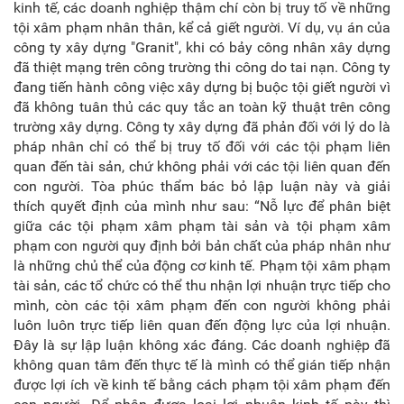
kinh tế, các doanh nghiệp thậm chí còn bị truy tố về những
tội xâm phạm nhân thân, kể cả giết người. Ví dụ, vụ án của
công ty xây dựng "Granit", khi có bảy công nhân xây dựng
đã thiệt mạng trên công trường thi công do tai nạn. Công ty
đang tiến hành công việc xây dựng bị buộc tội giết người vì
đã không tuân thủ các quy tắc an toàn kỹ thuật trên công
trường xây dựng. Công ty xây dựng đã phản đối với lý do là
pháp nhân chỉ có thể bị truy tố đối với các tội phạm liên
quan đến tài sản, chứ không phải với các tội liên quan đến
con người. Tòa phúc thẩm bác bỏ lập luận này và giải
thích quyết định của mình như sau: “Nỗ lực để phân biệt
giữa các tội phạm xâm phạm tài sản và tội phạm xâm
phạm con người quy định bởi bản chất của pháp nhân như
là những chủ thể của động cơ kinh tế. Phạm tội xâm phạm
tài sản, các tổ chức có thể thu nhận lợi nhuận trực tiếp cho
mình, còn các tội xâm phạm đến con người không phải
luôn luôn trực tiếp liên quan đến động lực của lợi nhuận.
Đây là sự lập luận không xác đáng. Các doanh nghiệp đã
không quan tâm đến thực tế là mình có thể gián tiếp nhận
được lợi ích về kinh tế bằng cách phạm tội xâm phạm đến