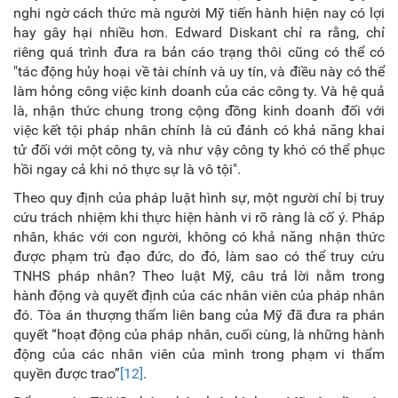
nghi ngờ cách thức mà người Mỹ tiến hành hiện nay có lợi
hay gây hại nhiều hơn. Edward Diskant chỉ ra rằng, chỉ
riêng quá trình đưa ra bản cáo trạng thôi cũng có thể có
"tác động hủy hoại về tài chính và uy tín, và điều này có thể
làm hỏng công việc kinh doanh của các công ty. Và hệ quả
là, nhận thức chung trong cộng đồng kinh doanh đối với
việc kết tội pháp nhân chính là cú đánh có khả năng khai
tử đối với một công ty, và như vậy công ty khó có thể phục
hồi ngay cả khi nó thực sự là vô tội".
Theo quy định của pháp luật hình sự, một người chỉ bị truy
cứu trách nhiệm khi thực hiện hành vi rõ ràng là cố ý. Pháp
nhân, khác với con người, không có khả năng nhận thức
được phạm trù đạo đức, do đó, làm sao có thể truy cứu
TNHS pháp nhân? Theo luật Mỹ, câu trả lời nằm trong
hành động và quyết định của các nhân viên của pháp nhân
đó. Tòa án thượng thẩm liên bang của Mỹ đã đưa ra phán
quyết “hoạt động của pháp nhân, cuối cùng, là những hành
động của các nhân viên của mình trong phạm vi thẩm
quyền được trao”
[12]
.