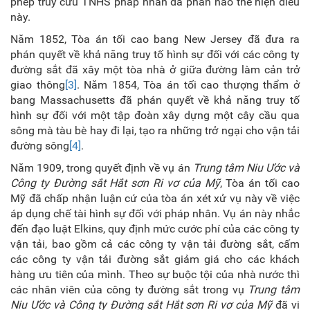
phép truy cứu TNHS pháp nhân đã phần nào thể hiện điều
này.
Năm 1852, Tòa án tối cao bang New Jersey đã đưa ra
phán quyết về khả năng truy tố hình sự đối với các công ty
đường sắt đã xây một tòa nhà ở giữa đường làm cản trở
giao thông
[3]
. Năm 1854, Tòa án tối cao thượng thẩm ở
bang Massachusetts đã phán quyết về khả năng truy tố
hình sự đối với một tập đoàn xây dựng một cây cầu qua
sông mà tàu bè hay đi lại, tạo ra những trở ngại cho vận tải
đường sông
[4]
.
Năm 1909, trong quyết định về vụ án
Trung tâm Niu Ước và
Công ty Đường sắt Hắt sơn Ri vơ của Mỹ
, Tòa án tối cao
Mỹ đã chấp nhận luận cứ của tòa án xét xử vụ này về việc
áp dụng chế tài hình sự đối với pháp nhân. Vụ án này nhắc
đến đạo luật Elkins, quy định mức cước phí của các công ty
vận tải, bao gồm cả các công ty vận tải đường sắt, cấm
các công ty vận tải đường sắt giảm giá cho các khách
hàng ưu tiên của mình. Theo sự buộc tội của nhà nước thì
các nhân viên của công ty đường sắt trong vụ
Trung tâm
Niu Ước và Công ty Đường sắt Hắt sơn Ri vơ của Mỹ
đã vi