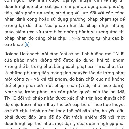
con người. Để nhận được loại lợi nhuận kinh tế này thì
doanh nghiệp phải cắt giảm chi phí áp dụng các phương
tiện, biện pháp an toàn, sử dụng vũ lực đối với các công
nhân đình công hoặc sử dụng phương pháp phạm tội để
chống lại đối thủ. Nếu pháp nhân đã chấp nhận những
mạo hiểm trên và thực hiện những hành vi tương ứng thì
pháp nhân đó cũng phải chịu TNHS tương tự như các bị
cáo khác”
[6]
.
Roland Hefendehl nói rằng "chỉ có hai tình huống mà TNHS
của pháp nhân không thể được áp dụng: khi tội phạm
không thể bị trừng phạt bằng cách phạt tiền - mà phạt tiền
là những phương tiện mang tính nguyên tắc để trừng phạt
một công ty - và khi tội phạm, do bản chất của nó không
thể phạm phải bởi một pháp nhân (ví dụ như hiếp dâm).
Như vậy, trong phần lớn các phán quyết của tòa án Mỹ,
TNHS đối với pháp nhân được xác định trên học thuyết chế
độ chịu trách nhiệm thay thế bởi cấp trên. Theo học thuyết
chế độ chịu trách nhiệm thay thế bởi cấp trên, ba yêu cầu
phải được đáp ứng để áp đặt trách nhiệm đối với một
doanh nghiệp: thứ nhất, một đại lý của doanh nghiệp phải