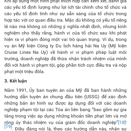
Khi áp dụng một hình phạt thích hợp cần xem xét, đánh giá
các yếu tố định lượng như lợi ích tài chính cho tổ chức và
các yếu tố định tính như sự sẵn sàng của tổ chức trong
hợp tác với cơ quan điều tra. Mặc dù không có yếu tố riêng
lẻ nào mà không có những ý nghĩa nhất định, nhưng kinh
nghiệm cho thấy rằng, hành vi của tổ chức sau khi phát
hiện ra vi phạm đóng một vai trò quan trọng. Ví dụ, trong
vụ án Mỹ kiện Công ty Du lịch hàng hải Na Uy (Mỹ kiện
Cruise Lines Na Uy) về hành vi vi phạm pháp luật môi
trường, doanh nghiệp đã thừa nhận trách nhiệm của mình
đối với hành vi phạm tội, góp phần tích cực điều tra và nộp
phạt một triệu đôla.
3. Kết luận
Năm 1991, Ủy ban tuyên án của Mỹ đã ban hành những
hướng dẫn tuyên án chung đầu tiên (USSG) để xác định
những bản án hình sự được áp dụng đối với các doanh
nghiệp phạm tội tại các Tòa án liên bang “bao gồm sự gia
tăng trong việc áp dụng những khoản tiền phạt lớn và mở
,
rộng ủy thác nhiệm vụ của giám đốc doanh nghiệp”
[18]
[19]
. Điều đáng nói là, theo các hướng dẫn này, nhân sự