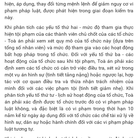
hiện, áp dụng, thay đổi từng mệnh lệnh để giảm nguy cơ vi
phạm pháp luật, được phát hiện trong giai đoạn kiểm tra
này.
Khi phân tích các yếu tố thứ hai - mức độ tham gia thực
hiện tội phạm của các thành viên chủ chốt của các tổ chức
- Toà án phải xem xét quy mô của tổ chức này (dựa trên
tổng số nhân viên) và mức độ tham gia vào các hoạt động
bất hợp pháp trong tổ chức. Đối với yếu tố thứ ba - các
hoạt động của tổ chức sau khi tội phạm, Toà án phải xác
định xem các tổ chức có cản trở việc điều tra, xét xử trong
một vụ án hình sự (tình tiết tăng nặng) hoặc ngược lại, hợp
tác với cơ quan điều tra và thừa nhận trách nhiệm của
mình đối với các việc phạm tội (tình tiết giảm nhẹ). Khi
phân tích yếu tố thứ tư - lịch sử hoạt động của tổ chức, Toà
án phải xác định được tổ chức trước đó có vi phạm pháp
luật không, và đặc biệt là có vi phạm trong thời hạn 10
năm kể từ ngày áp dụng đối với tổ chức các chế tài xử lý về
hình sự, dân sự hoặc hành chính đối với các vi phạm pháp
luật tương tự.