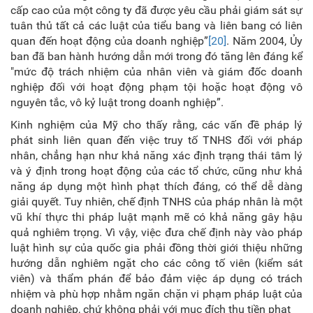
cấp cao của một công ty đã được yêu cầu phải giám sát sự
tuân thủ tất cả các luật của tiểu bang và liên bang có liên
quan đến hoạt động của doanh nghiệp”
[20]
. Năm 2004, Ủy
ban đã ban hành hướng dẫn mới trong đó tăng lên đáng kể
"mức độ trách nhiệm của nhân viên và giám đốc doanh
nghiệp đối với hoạt động phạm tội hoặc hoạt động vô
nguyên tắc, vô kỷ luật trong doanh nghiệp”.
Kinh nghiệm của Mỹ cho thấy rằng, các vấn đề pháp lý
phát sinh liên quan đến việc truy tố TNHS đối với pháp
nhân, chẳng hạn như khả năng xác định trạng thái tâm lý
và ý định trong hoạt động của các tổ chức, cũng như khả
năng áp dụng một hình phạt thích đáng, có thể dễ dàng
giải quyết. Tuy nhiên, chế định TNHS của pháp nhân là một
vũ khí thực thi pháp luật mạnh mẽ có khả năng gây hậu
quả nghiêm trọng. Vì vậy, việc đưa chế định này vào pháp
luật hình sự của quốc gia phải đồng thời giới thiệu những
hướng dẫn nghiêm ngặt cho các công tố viên (kiểm sát
viên) và thẩm phán để bảo đảm việc áp dụng có trách
nhiệm và phù hợp nhằm ngăn chặn vi phạm pháp luật của
doanh nghiệp, chứ không phải với mục đích thu tiền phạt