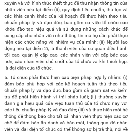
xuyên và với hình thức thiết thực để thu nhận thông tin của
nhân viên nêu tại điểm (ii), quy định tiêu chuẩn, thủ tục và
các khía cạnh khác của kế hoạch để thực hiện theo tiêu
chuẩn pháp lý và đạo đức, bao gồm cả việc tổ chức các
khóa đào tạo hiệu quả và sử dụng những cách khác để
cung cấp cho nhân viên như thông tin mà họ cần phải thực
hiện các chức năng và nhiệm vụ của mình; (ii) Người lao
động nêu tại điểm 2i, là thành viên của cơ quan điều hành
tối cao, quản lý cấp cao, các nhân viên với cấp bậc cao
hơn, các nhân viên chủ chốt của tổ chức và khi thích hợp,
là đại diện của tổ chức.
5. Tổ chức phải thực hiện các biện pháp hợp lý nhằm: (i)
đảm bảo phù hợp với các kế hoạch tuân thủ theo tiêu
chuẩn pháp lý và đạo đức, bao gồm cả giám sát và kiểm
tra để phát hiện hành vi trái pháp luật; (ii) thường xuyên
đánh giá hiệu quả của việc tuân thủ của tổ chức này với
các tiêu chuẩn pháp lý và đạo đức; (iii) và thực hiện một hệ
thống để thông báo cho tất cả nhân viên thực hiện các cơ
chế để đảm bảo ẩn danh và bảo mật, thông qua đó nhân
viên và đại diện tổ chức có thể không sợ bị trả thù, nói về