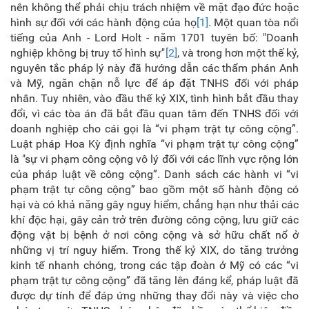
nên không thể phải chịu trách nhiệm về mặt đạo đức hoặc
hình sự đối với các hành động của họ
[1]
. Một quan tòa nổi
tiếng của Anh - Lord Holt - năm 1701 tuyên bố: "Doanh
nghiệp không bị truy tố hình sự"
[2]
, và trong hơn một thế kỷ,
nguyên tắc pháp lý này đã hướng dẫn các thẩm phán Anh
và Mỹ, ngăn chặn nỗ lực để áp đặt TNHS đối với pháp
nhân. Tuy nhiên, vào đầu thế kỷ XIX, tình hình bắt đầu thay
đổi, vì các tòa án đã bắt đầu quan tâm đến TNHS đối với
doanh nghiệp cho cái gọi là “vi phạm trật tự công cộng”.
Luật pháp Hoa Kỳ định nghĩa “vi phạm trật tự công cộng”
là "sự vi phạm công cộng vô lý đối với các lĩnh vực rộng lớn
của pháp luật về công cộng”. Danh sách các hành vi “vi
phạm trật tự công cộng” bao gồm một số hành động có
hại và có khả năng gây nguy hiểm, chẳng hạn như thải các
khí độc hại, gây cản trở trên đường công cộng, lưu giữ các
động vật bị bệnh ở nơi công cộng và sở hữu chất nổ ở
những vị trí nguy hiểm. Trong thế kỷ XIX, do tăng trưởng
kinh tế nhanh chóng, trong các tập đoàn ở Mỹ có các “vi
phạm trật tự công cộng” đã tăng lên đáng kể, pháp luật đã
được dự tính để đáp ứng những thay đổi này và việc cho