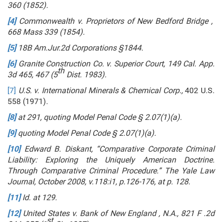
360 (1852).
[4]
Commonwealth v. Proprietors of New Bedford Bridge
,
668 Mass 339 (1854).
[5]
18B Am.Jur.2d Corporations §1844.
[6]
Granite Construction Co. v. Superior Court
, 149 Cal. App.
th
3d 465, 467 (5
Dist. 1983).
[7]
U.S. v. International Minerals & Chemical Corp.,
402 U.S.
558 (1971).
[8]
at 291, quoting Model Penal Code § 2.07(1)(a).
[9]
quoting Model Penal Code § 2.07(1)(a).
[10]
Edward B. Diskant, “Comparative Corporate Criminal
Liability: Exploring the Uniquely American Doctrine.
Through Comparative Criminal Procedure.” The Yale Law
Journal, October 2008, v.118:i1, p.126-176, at p. 128.
[11]
Id. at 129.
[12]
United States v. Bank of New England , N.A., 821 F .2d
st