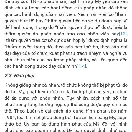
Để truy cứu TNHS pháp nhân, luật hình sự Mỹ yêu cầu xác
định chủ ý trong các hoạt động của pháp nhân đó thông
qua các hành động của nhân viên. Nếu nhân viên có “thẩm
quyền thực tế” hay "thẩm quyền trên cơ sở dự đoán hợp lý"
để hành động, trong đó “thẩm quyền thực tế” được hiểu là
thẩm quyền do pháp nhân trao cho nhân viên này
[13]
,
“thẩm quyền trên cơ sở dự đoán hợp lý” được định nghĩa là
“thẩm quyền, trong đó, theo các bên thứ ba, theo sắp đặt
đại diện của tổ chức, xuất phát từ trách nhiệm và nghĩa vụ
phải thực hiện của họ trong pháp nhân, có liên quan đến
các hành động trước đây của mình”
[14]
.
2.3. Hình phạt
Không giống như cá nhân, tổ chức không thể bị phạt tù, do
đó tại Mỹ, phạt tiền được coi là hình phạt chủ yếu, cơ bản
để áp dụng với pháp nhân. Tuy nhiên, cách tính số tiền
phạt trong từng trường hợp cụ thể cũng được quy định cụ
thể. Theo Luật về cải cách áp dụng hình phạt vào năm
1984, loại hình phạt áp dụng bởi Tòa án liên bang Mỹ, soạn
thảo bởi Ủy ban áp dụng hình phạt của Mỹ, đối với hình
phạt cho các doanh nghiệp, Ủy ban quyết định như sau: