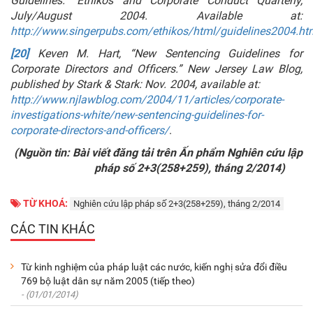
Guidelines.” Ethikos and Corporate Conduct Quarterly,
July/August 2004. Available at:
http://www.singerpubs.com/ethikos/html/guidelines2004.ht
[20]
Keven M. Hart, “New Sentencing Guidelines for
Corporate Directors and Officers.” New Jersey Law Blog,
published by Stark & Stark: Nov. 2004, available at:
http://www.njlawblog.com/2004/11/articles/corporate-
investigations-white/new-sentencing-guidelines-for-
corporate-directors-and-officers/
.
(Nguồn tin: Bài viết đăng tải trên Ấn phẩm Nghiên cứu lập
pháp số 2+3(258+259), tháng 2/2014)
TỪ KHOÁ:
Nghiên cứu lập pháp số 2+3(258+259), tháng 2/2014
CÁC TIN KHÁC
Từ kinh nghiệm của pháp luật các nước, kiến nghị sửa đổi điều
769 bộ luật dân sự năm 2005 (tiếp theo)
- (01/01/2014)