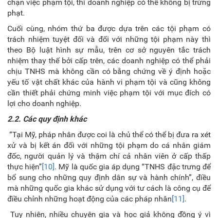
chặn việc phạm tội, thì doanh nghiệp có thể không bị trừng
phạt.
Cuối cùng, nhóm thứ ba được dựa trên các tội phạm có
trách nhiệm tuyệt đối và đối với những tội phạm này thì
theo Bộ luật hình sự mẫu, trên cơ sở nguyên tắc trách
nhiệm thay thế bởi cấp trên, các doanh nghiệp có thể phải
chịu TNHS mà không cần có bằng chứng về ý định hoặc
yếu tố vật chất khác của hành vi phạm tội và cũng không
cần thiết phải chứng minh việc phạm tội với mục đích có
lợi cho doanh nghiệp.
2.2. Các quy định khác
“Tại Mỹ, pháp nhân được coi là chủ thể có thể bị đưa ra xét
xử và bị kết án đối với những tội phạm do cá nhân giám
đốc, người quản lý và thậm chí cả nhân viên ở cấp thấp
thực hiện”
[10]
. Mỹ là quốc gia áp dụng “TNHS đặc trưng để
bổ sung cho những quy định dân sự và hành chính”, điều
mà những quốc gia khác sử dụng với tư cách là công cụ để
điều chỉnh những hoạt động của các pháp nhân
[11]
.
Tuy nhiên, nhiều chuyên gia và học giả không đồng ý vì