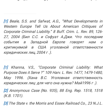
[1]
Beale, S.S. and Safwat, A.G., “What Developments in
Western Europe Tell Us About American Critiques of
Corporate Criminal Liability.”
8 Buff
. Crim
. L
. Rev
. 89, 126-
27, 2004 (Бил С.С. и Сэфуат А.Джи. Что последние
события в Западной Европе говорят нам о
критикуемой в США уголовной ответственности
юридических лиц, 2004 г .).
[1]
Khanna, V.S., “Corporate Criminal Liability: What
Purpose Does it Serve ?”
109 Harv
. L
. Rev
. 1477, 1479-1480,
May
1996. (Хана В.С. Уголовная ответственность
юридических лиц: для чего она нужна? Май1996
г .).
[2]
Anonymous Case (No. 935), 88 Eng. Rep. 1518, 1518
(K.B. 1701).
[3]
The State v. the Morris and Essex Railroad Co
., 23 N.J.L.