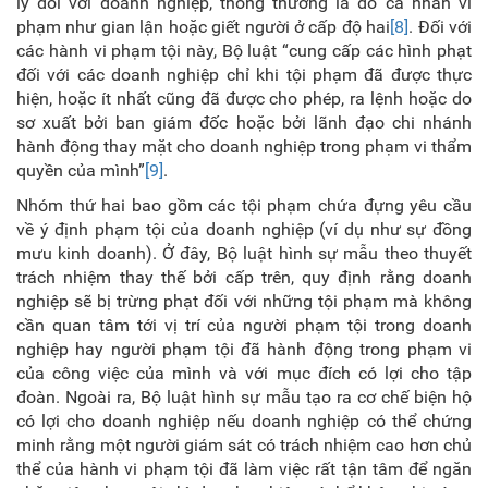
lý đối với doanh nghiệp, thông thường là do cá nhân vi
phạm như gian lận hoặc giết người ở cấp độ hai
[8]
. Đối với
các hành vi phạm tội này, Bộ luật “cung cấp các hình phạt
đối với các doanh nghiệp chỉ khi tội phạm đã được thực
hiện, hoặc ít nhất cũng đã được cho phép, ra lệnh hoặc do
sơ xuất bởi ban giám đốc hoặc bởi lãnh đạo chi nhánh
hành động thay mặt cho doanh nghiệp trong phạm vi thẩm
quyền của mình”
[9]
.
Nhóm thứ hai bao gồm các tội phạm chứa đựng yêu cầu
về ý định phạm tội của doanh nghiệp (ví dụ như sự đồng
mưu kinh doanh). Ở đây, Bộ luật hình sự mẫu theo thuyết
trách nhiệm thay thế bởi cấp trên, quy định rằng doanh
nghiệp sẽ bị trừng phạt đối với những tội phạm mà không
cần quan tâm tới vị trí của người phạm tội trong doanh
nghiệp hay người phạm tội đã hành động trong phạm vi
của công việc của mình và với mục đích có lợi cho tập
đoàn. Ngoài ra, Bộ luật hình sự mẫu tạo ra cơ chế biện hộ
có lợi cho doanh nghiệp nếu doanh nghiệp có thể chứng
minh rằng một người giám sát có trách nhiệm cao hơn chủ
thể của hành vi phạm tội đã làm việc rất tận tâm để ngăn