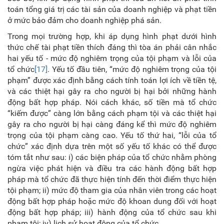
toán tổng giá trị các tài sản của doanh nghiệp và phạt tiền
ở mức bảo đảm cho doanh nghiệp phá sản.
Trong mọi trường hợp, khi áp dụng hình phạt dưới hình
thức chế tài phạt tiền thích đáng thì tòa án phải cân nhắc
hai yếu tố - mức độ nghiêm trọng của tội phạm và lỗi của
tổ chức
[17]
. Yếu tố đầu tiên, “mức độ nghiêm trọng của tội
phạm” được xác định bằng cách tính toán lợi ích về tiền tệ,
và các thiệt hại gây ra cho người bị hại bởi những hành
động bất hợp pháp. Nói cách khác, số tiền mà tổ chức
“kiếm được” càng lớn bằng cách phạm tội và các thiệt hại
gây ra cho người bị hại càng đáng kể thì mức độ nghiêm
trọng của tội phạm càng cao. Yếu tố thứ hai, “lỗi của tổ
chức” xác định dựa trên một số yếu tố khác có thể được
tóm tắt như sau: i) các biện pháp của tổ chức nhằm phòng
ngừa việc phát hiện và điều tra các hành động bất hợp
pháp mà tổ chức đã thực hiện tính đến thời điểm thực hiện
tội phạm; ii) mức độ tham gia của nhân viên trong các hoạt
động bất hợp pháp hoặc mức độ khoan dung đối với hoạt
động bất hợp pháp; iii) hành động của tổ chức sau khi
phạm tội; iv) lịch sử hoạt động của tổ chức.