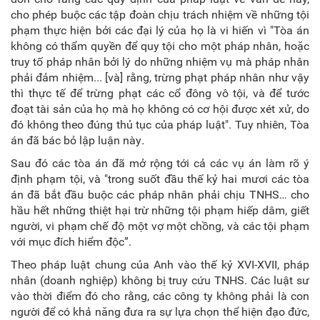
cho phép buộc các tập đoàn chịu trách nhiệm về những tội
phạm thực hiện bởi các đại lý của họ là vi hiến vì "Tòa án
không có thẩm quyền để quy tội cho một pháp nhân, hoặc
truy tố pháp nhân bởi lý do những nhiệm vụ mà pháp nhân
phải đảm nhiệm... [và] rằng, trừng phạt pháp nhân như vậy
thì thực tế để trừng phạt các cổ đông vô tội, và để tước
đoạt tài sản của họ mà họ không có cơ hội được xét xử, do
đó không theo đúng thủ tục của pháp luật". Tuy nhiên, Tòa
án đã bác bỏ lập luận này
.
Sau đó các tòa án đã mở rộng tới cả các vụ án làm rõ ý
định phạm tội, và "trong suốt đầu thế kỷ hai mươi các tòa
án đã bắt đầu buộc các pháp nhân phải chịu TNHS… cho
hầu hết những thiệt hại trừ những tội phạm hiếp dâm, giết
người, vi phạm chế độ một vợ một chồng, và các tội phạm
với mục đích hiểm độc”.
Theo pháp luật chung của Anh vào thế kỷ XVI-XVII, pháp
nhân (doanh nghiệp) không bị truy cứu TNHS. Các luật sư
vào thời điểm đó cho rằng, các công ty không phải là con
người để có khả năng đưa ra sự lựa chọn thể hiện đạo đức,