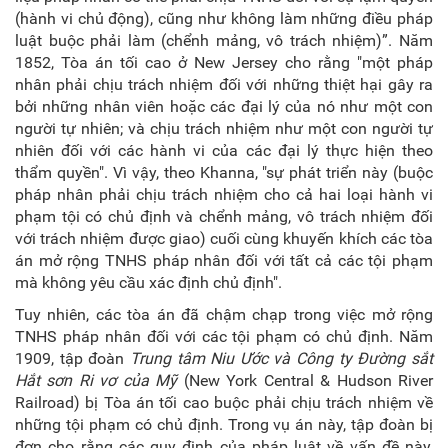
(hành vi chủ động), cũng như không làm những điều pháp
luật buộc phải làm (chểnh mảng, vô trách nhiệm)”. Năm
1852, Tòa án tối cao ở New Jersey cho rằng "một pháp
nhân phải chịu trách nhiệm đối với những thiệt hại gây ra
bởi những nhân viên hoặc các đại lý của nó như một con
người tự nhiên; và chịu trách nhiệm như một con người tự
nhiên đối với các hành vi của các đại lý thực hiện theo
thẩm quyền". Vì vậy, theo Khanna, "sự phát triển này (buộc
pháp nhân phải chịu trách nhiệm cho cả hai loại hành vi
phạm tội có chủ định và chểnh mảng, vô trách nhiệm đối
với trách nhiệm được giao) cuối cùng khuyến khích các tòa
án mở rộng TNHS pháp nhân đối với tất cả các tội phạm
mà không yêu cầu xác định chủ định".
Tuy nhiên, các tòa án đã chậm chạp trong việc mở rộng
TNHS pháp nhân đối với các tội phạm có chủ định. Năm
1909, tập đoàn
Trung tâm Niu Ước và Công ty Đường sắt
Hắt sơn Ri vơ của Mỹ
(New York Central & Hudson River
Railroad) bị Tòa án tối cao buộc phải chịu trách nhiệm về
những tội phạm có chủ định. Trong vụ án này, tập đoàn bị
đơn cho rằng các quy định của pháp luật về vấn đề này,