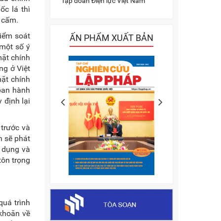
Tập đoàn Điện lực Việt Nam
c lá thì
 cấm.
iểm soát
ẤN PHẨM XUẤT BẢN
 một số ý
mặt chính
ng ở Việt
mặt chính
ban hành
 định lại
 trước và
n sẽ phát
ử dụng và
tôn trọng
quá trình
 khoăn về