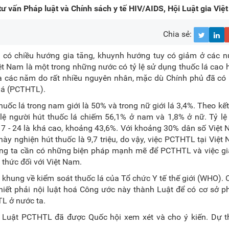
 vấn Pháp luật và Chính sách y tế HIV/AIDS, Hội Luật gia Việ
Chia sẻ:
ng có chiều hướng gia tăng, khuynh hướng tuy có giảm ở các 
Việt Nam là một trong những nước có tỷ lệ sử dụng thuốc lá cao
ua các năm do rất nhiều nguyên nhân, mặc dù Chính phủ đã có
 lá (PCTHTL).
uốc lá trong nam giới là 50% và trong nữ giới lá 3,4%. Theo kế
 lệ người hút thuốc lá chiếm 56,1% ở nam và 1,8% ở nữ. Tỷ l
 17 - 24 là khá cao, khoảng 43,6%. Với khoảng 30% dân số Việt
i này nghiện hút thuốc là 9,7 triệu, do vậy, việc PCTHTL tại Việt
chúng ta cần có những biện pháp mạnh mẽ để PCTHTL và việc g
 thức đối với Việt Nam.
hung về kiểm soát thuốc lá của Tổ chức Y tế thế giới (WHO).
thiết phải nội luật hoá Công ước này thành Luật để có cơ sở p
L ở nước ta.
ảo Luật PCTHTL đã được Quốc hội xem xét và cho ý kiến. Dự t