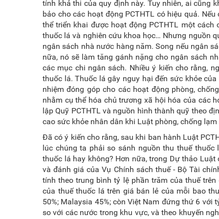
tính khả thi của quy định này. Tuy nhiên, ai cũng
bảo cho các hoạt động PCTHTL có hiệu quả. Nếu c
thể triển khai được hoạt động PCTHTL một cách có
thuốc lá và nghiên cứu khoa học… Nhưng nguồn quỹ
ngân sách nhà nước hàng năm. Song nếu ngân sác
nữa, nó sẽ làm tăng gánh nặng cho ngân sách nh
các mục chi ngân sách. Nhiều ý kiến cho rằng, 
thuốc lá. Thuốc lá gây nguy hại đến sức khỏe của 
nhiệm đóng góp cho các hoạt động phòng, chống, 
nhằm cụ thể hóa chủ trương xã hội hóa của các h
lập Quỹ PCTHTL và nguồn hình thành quỹ theo định
cao sức khỏe nhân dân khi Luật phòng, chống lạm d
Đã có ý kiến cho rằng, sau khi ban hành Luật PCT
lúc chúng ta phải so sánh nguồn thu thuế thuốc 
thuốc lá hay không? Hơn nữa, trong Dự thảo Luật 
và đánh giá của Vụ Chính sách thuế - Bộ Tài chín
tính theo trung bình tỷ lệ phần trăm của thuế trê
của thuế thuốc lá trên giá bán lẻ của mỗi bao t
50%; Malaysia 45%; còn Việt Nam đứng thứ 6 với tỷ 
so với các nước trong khu vực, và theo khuyến nghị 