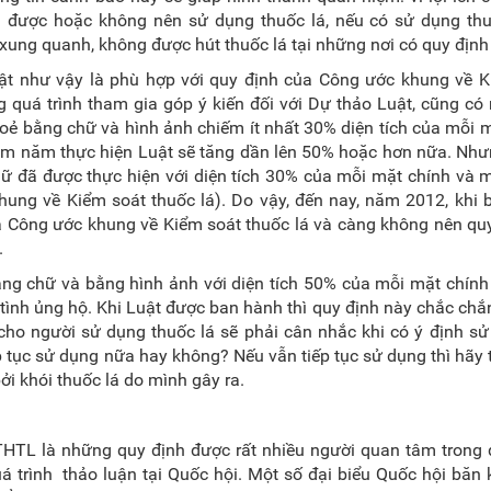
được hoặc không nên sử dụng thuốc lá, nếu có sử dụng thuố
xung quanh, không được hút thuốc lá tại những nơi có quy định
ật như vậy là phù hợp với quy định của Công ước khung về K
ng quá trình tham gia góp ý kiến đối với Dự thảo Luật, cũng có
hoẻ bằng chữ và hình ảnh chiếm ít nhất 30% diện tích của mỗi 
 năm năm thực hiện Luật sẽ tăng dần lên 50% hoặc hơn nữa. Như
ữ đã được thực hiện với diện tích 30% của mỗi mặt chính và 
ung về Kiểm soát thuốc lá). Do vậy, đến nay, năm 2012, khi 
ủa Công ước khung về Kiểm soát thuốc lá và càng không nên quy
.
ng chữ và bằng hình ảnh với diện tích 50% của mỗi mặt chính
tình ủng hộ. Khi Luật được ban hành thì quy định này chắc chắ
cho người sử dụng thuốc lá sẽ phải cân nhắc khi có ý định s
 tục sử dụng nữa hay không? Nếu vẫn tiếp tục sử dụng thì hãy 
i khói thuốc lá do mình gây ra.
THTL là những quy định được rất nhiều người quan tâm trong 
uá trình thảo luận tại Quốc hội. Một số đại biểu Quốc hội băn