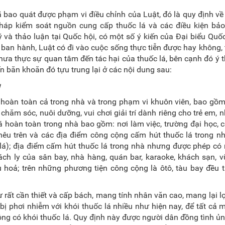
bao quát được phạm vi điều chỉnh của Luật, đó là quy định về
háp kiểm soát nguồn cung cấp thuốc lá và các điều kiện bả
 và thảo luận tại Quốc hội, có một số ý kiến của Đại biểu Quố
c ban hành, Luật có đi vào cuộc sống thực tiễn được hay không, 
hưa thực sự quan tâm đến tác hại của thuốc lá, bên cạnh đó ý 
n băn khoăn đó tựu trung lại ở các nội dung sau:
g
 hoàn toàn cả trong nhà và trong phạm vi khuôn viên, bao gồm
 chăm sóc, nuôi dưỡng, vui chơi giải trí dành riêng cho trẻ em, 
á hoàn toàn trong nhà bao gồm: nơi làm việc, trường đại học, 
nêu trên và các địa điểm công cộng cấm hút thuốc lá trong n
lá); địa điểm cấm hút thuốc lá trong nhà nhưng được phép có
ách ly của sân bay, nhà hàng, quán bar, karaoke, khách sạn, v
u hoả; trên những phương tiện công cộng là ôtô, tàu bay đều 
rất cần thiết và cấp bách, mang tính nhân văn cao, mang lại lợ
ị phơi nhiễm với khói thuốc lá nhiều như hiện nay, để tất cả 
ông có khói thuốc lá. Quy định này được người dân đồng tình ủ