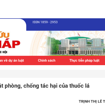
ISSN 1859 - 2953
n về dự án luật
Chính sách
Thực tiễn pháp luật
ật phòng, chống tác hại của thuốc lá
TRỊNH THỊ LÊ