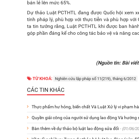
bán lẻ lên mức 65%.
Dự thảo Luật PCTHTL đang được Quốc hội xem xét
tính pháp lý, phù hợp với thực tiễn và phù hợp vớ
ta tin tưởng rằng, Luật PCTHTL khi được ban hành
góp phần đáng kể cho công tác bảo vệ và nâng cao
(Nguồn tin: Bài vi
TỪ KHOÁ:
Nghiên cứu lập pháp số 11(219), tháng 6/2012
CÁC TIN KHÁC
Thực phẩm hư hỏng, biến chất Và Luật Xử lý vi phạm ha
Quyền giải công của người sử dụng lao động Và hướng s
Bàn thêm về dự thảo bộ luật lao động sửa đổi
- (01/06/2