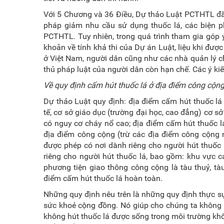
Với 5 Chương và 36 Điều, Dự thảo Luật PCTHTL đã 
pháp giảm nhu cầu sử dụng thuốc lá, các biện p
PCTHTL. Tuy nhiên, trong quá trình tham gia góp ý
khoăn về tính khả thi của Dự án Luật, liệu khi đượ
ở Việt Nam, người dân cũng như các nhà quản lý c
thủ pháp luật của người dân còn hạn chế. Các ý kiế
Về quy định cấm hút thuốc lá ở địa điểm công cộn
Dự thảo Luật quy định: địa điểm cấm hút thuốc lá
tế, cơ sở giáo dục (trường đại học, cao đẳng) cơ sở
có nguy cơ cháy nổ cao; địa điểm cấm hút thuốc l
địa điểm công cộng (trừ các địa điểm công cộng 
được phép có nơi dành riêng cho người hút thuốc 
riêng cho người hút thuốc lá, bao gồm: khu vực c
phương tiện giao thông công cộng là tàu thuỷ, tà
điểm cấm hút thuốc lá hoàn toàn.
Những quy định nêu trên là những quy định thực sự 
sức khoẻ cộng đồng. Nó giúp cho chúng ta không b
không hút thuốc lá được sống trong môi trường kh