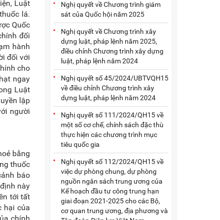
iện, Luật
Nghị quyết về Chương trình giám
thuốc lá.
sát của Quốc hội năm 2025
được Quốc
Nghị quyết về Chương trình xây
chính đối
dựng luật, pháp lệnh năm 2025,
phạm hành
điều chỉnh Chương trình xây dựng
i đối với
luật, pháp lệnh năm 2024
chính cho
Nghị quyết số 45/2024/UBTVQH15
phạt ngay
về điều chỉnh Chương trình xây
rong Luật
dựng luật, pháp lệnh năm 2024
quyền lập
ới người
Nghị quyết số 111/2024/QH15 về
một số cơ chế, chính sách đặc thù
thực hiện các chương trình mục
tiêu quốc gia
khoẻ bằng
Nghị quyết số 112/2024/QH15 về
ụng thuốc
việc dự phòng chung, dự phòng
 cảnh báo
nguồn ngân sách trung ương của
 định này
Kế hoạch đầu tư công trung hạn
n tới tất
giai đoạn 2021-2025 cho các Bộ,
c hại của
cơ quan trung ương, địa phương và
của chính