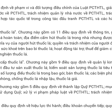
ịnh về phạm vi và đối tượng điều chỉnh của Luật PCTHTL, giải
ớc về PCTHTL, trách nhiệm quản lý nhà nước về PCTHTL, trá
hợp tác quốc tế trong công tác đấu tranh PCTHTL và các hà
huốc lá”. Chương này gồm có 11 điều quy định về thông tin, 
lá hoàn toàn; địa điểm cấm hút thuốc lá trong nhà nhưng đượ
ghĩa vụ của người hút thuốc lá; quyền và trách nhiệm của người
sức khoẻ trên bao bì thuốc lá; hoạt động tài trợ; thuế để giảm 
 nghiện thuốc lá.
cấp thuốc lá”. Chương này gồm 9 điều quy định về quản lý ki
t đầu tư sản xuất thuốc lá; kiểm soát sản lượng thuốc lá tiêu 
 số lượng điếu thuốc lá trong bao gói; bán thuốc lá; các biện p
phòng, chống thuốc lá nhập lậu, thuốc lá giả.
hương này gồm 5 điều quy định về thành lập Quỹ PCTHTL; mục
ử dụng Quỹ; xử lý vi phạm pháp luật về PCTHTL; trách nhiệm 
điều quy định về hiệu lực thi hành; điều khoản chuyển tiếp; quy