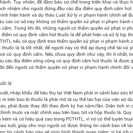
hành. Tuy nhiên, để đảm bảo cơ chế trong triển khai và thực h
ách nhiệm cho người đứng đầu các địa điểm quy định cấm hút 
hính hiện hành và dự thảo Luật Xử lý vi phạm hành chính sẽ 
g đầu các cơ sở này không có thẩm quyền xử phạt vi phạm hành 
ịnh cấm. Trong khi đó, những người có thẩm quyền xử phạt vi 
điểm có quy định cấm hút thuốc lá để phát hiện và xử lý kịp thờ
CTHTL nếu có quy định trao thẩm quyền xử phạt vi phạm hành 
thuốc lá là tốt nhất, để người này có thể áp dụng chế tài xử 
nơi có quy định cấm. Nếu chưa quy định như vậy, thì ít nhất, t
u các địa điểm công cộng có quy định cấm hút thuốc lá được 
đó đến người có thẩm quyền xử phạt vi phạm hành chính đối v
uốc lá
uất, nhập khẩu để tiêu thụ tại Việt Nam phải in cảnh báo sức 
n trên bao bì thuốc lá phải mô tả cụ thể tác hại của việc sử d
hác, phải được thay đổi theo định kỳ hai năm/lần. Diện tích in
hính truớc và mặt chính sau trên bao, tút và hộp thuốc lá. Quy
n kém và có hiệu quả cao trong PCTHTL, vì nó có thể tuyên truyề
cao tuổi, giúp cho mọi người có được thông tin cảnh báo về tá
ng tin cảnh báo này sẽ giúp hình thành quan niệm: vì lợi ích 