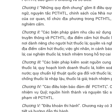
Chương I:
“Những quy định chung” gồm 8 điều quy đ
ngữ, nguyên tắc PCTHTL, chính sách của Nhà nư
của cơ quan, tổ chức địa phương trong PCTHTL, 
nghiêm cấm.
Chương II:
“Các biện pháp giảm nhu cầu sử dụng t
truyền thông về PCTHTL; địa điểm cấm hút thuốc 
nơi dành riêng cho người hút thuốc lá; quyền và n
địa điểm cấm hút thuốc; việc ghi nhãn, in cảnh báo 
lá; cai nghiện thuốc lá; trách nhiệm trong hỗ trợ cai
Chương III:
“Các biện pháp kiểm soát nguồn cung 
thuốc lá; quy hoạch kinh doanh thuốc lá, kiểm soá
nước; quy chuẩn kỹ thuật quốc gia đối với thuốc lá;
chống thuốc lá nhập lậu, thuốc lá giả; trách nhiệm 
Chương IV:
“Các điều kiện bảo đảm để PCTHTL”. C
nhiệm vụ Quỹ; nguồn hình thành và nguyên tắc s
phạm về PCTHTL.
Chương V:
“Điều khoản thi hành”. Chương này có 3 
tiết và hướng dẫn thi hành.