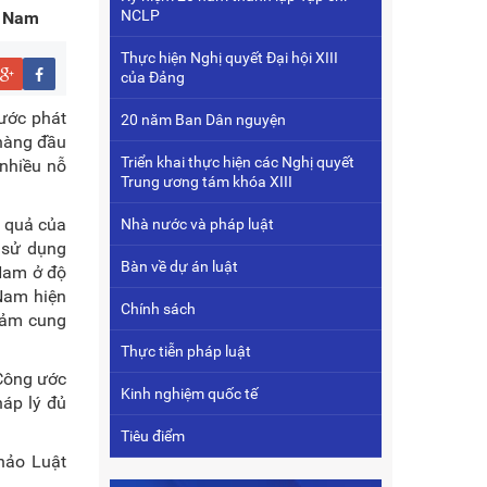
NCLP
t Nam
Thực hiện Nghị quyết Đại hội XIII
của Đảng
nước phát
20 năm Ban Dân nguyện
 hàng đầu
Triển khai thực hiện các Nghị quyết
 nhiều nỗ
Trung ương tám khóa XIII
t quả của
Nhà nước và pháp luật
ệ sử dụng
Bàn về dự án luật
 Nam ở độ
 Nam hiện
Chính sách
iảm cung
Thực tiễn pháp luật
 Công ước
Kinh nghiệm quốc tế
háp lý đủ
Tiêu điểm
hảo Luật