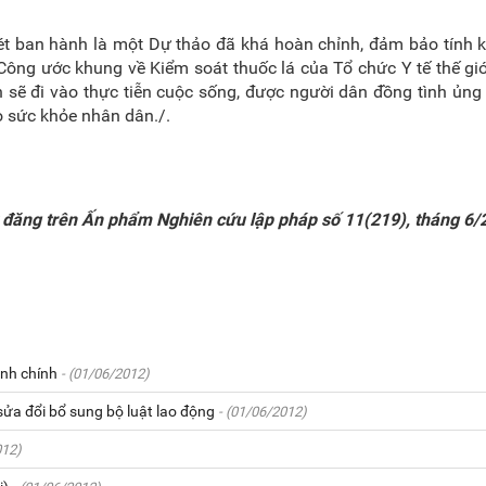
 ban hành là một Dự thảo đã khá hoàn chỉnh, đảm bảo tính k
i Công ước khung về Kiểm soát thuốc lá của Tổ chức Y tế thế gi
 sẽ đi vào thực tiễn cuộc sống, được người dân đồng tình ủng
 sức khỏe nhân dân./.
ết đăng trên Ấn phẩm Nghiên cứu lập pháp số 11(219), tháng 6/
̀nh chính
- (01/06/2012)
ửa đổi bổ sung bộ luật lao động
- (01/06/2012)
012)