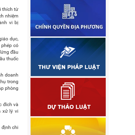
 thích từ
ch nhiệm
nh vi bị
giáo dục,
c phép có
 đứng đầu
cầu thuốc
nh doanh
thụ trong
háp phòng
 đích và
xử lý vi
 định chi