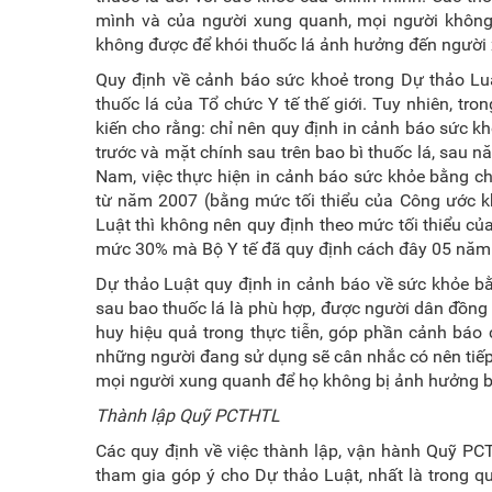
mình và của người xung quanh, mọi người không 
không được để khói thuốc lá ảnh hưởng đến người 
Quy định về cảnh báo sức khoẻ trong Dự thảo Lu
thuốc lá của Tổ chức Y tế thế giới. Tuy nhiên, tro
kiến cho rằng: chỉ nên quy định in cảnh báo sức k
trước và mặt chính sau trên bao bì thuốc lá, sau
Nam, việc thực hiện in cảnh báo sức khỏe bằng ch
từ năm 2007 (bằng mức tối thiểu của Công ước kh
Luật thì không nên quy định theo mức tối thiểu c
mức 30% mà Bộ Y tế đã quy định cách đây 05 năm
Dự thảo Luật quy định in cảnh báo về sức khỏe bằ
sau bao thuốc lá là phù hợp, được người dân đồng 
huy hiệu quả trong thực tiễn, góp phần cảnh báo 
những người đang sử dụng sẽ cân nhắc có nên tiếp
mọi người xung quanh để họ không bị ảnh hưởng bở
Thành lập Quỹ PCTHTL
Các quy định về việc thành lập, vận hành Quỹ PC
tham gia góp ý cho Dự thảo Luật, nhất là trong q