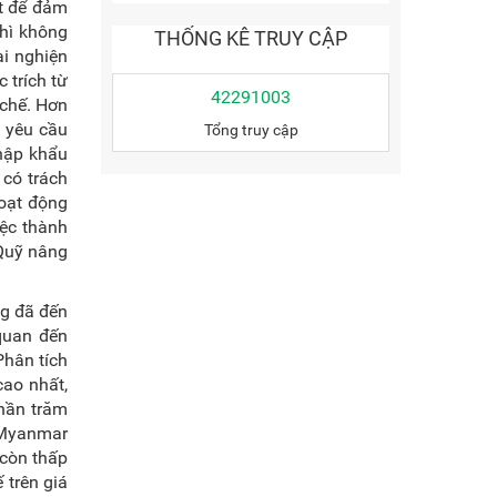
ết để đảm
thì không
THỐNG KÊ TRUY CẬP
ai nghiện
 trích từ
42291003
chế. Hơn
 yêu cầu
Tổng truy cập
hập khẩu
 có trách
oạt động
ệc thành
 Quỹ nâng
ng đã đến
 quan đến
Phân tích
cao nhất,
phần trăm
; Myanmar
 còn thấp
 trên giá