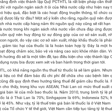
 khẳng định việc thành lập Quỹ PCTHTL là rất biện pháp cần thi
hỉ với nguồn ngân sách ít ỏi của Nhà nước cấp như hiện nay 
 hiệu quả, đặc biệt là các hoạt động truyền thông, tổ chức c
 được lấy từ đâu? Một số ý kiến cho rằng, nguồn quỹ nên được
h nhà nước cấp hàng năm thì nguồn quỹ này cũng sẽ rất hạn 
à nước trong khi ngân sách nhà nước vẫn chưa đáp ứng được
nguồn quỹ nên huy động từ sự đóng góp của cơ sở sản xuất, n
con người, do vậy các cơ sở sản xuất, nhập khẩu thuốc lá phải
giảm tác hại của thuốc lá là hoàn toàn hợp lý. Đây là một h
oạt động chăm sóc, bảo vệ và nâng cao sức khỏe nhân dân. Vi
 hướng đó sẽ là một tiền đề, tạo điều kiện cho việc thành lập
ụng rượu bia được xem xét và ban hành trong thời gian tới.
HTL, có khả năng nguồn thu thuế từ thuốc lá sẽ làm giảm. Như
lá liệu có thể đảm bảo đủ chi phí để chữa cho các bệnh liên
cũng đã quy định theo hướng tăng thuế để giảm cầu thuốc lá. 
h cho thấy, trong khu vực ASEAN, Thái Lan có mức thuế suất 
n giá bán lẻ của mỗi bao thuốc lá. Năm 2010, trung bình tỷ lệ 
huốc lá ở Thái Lan là 70%; Sinhgapore là 69%; Indonesia 52%
lệ 45%. Như vậy, tỷ lệ thuế trên giá bán lẻ thuốc lá ở Việt Nam
của Tổ chức Y tế thế giới, Việt Nam cần tiếp tục tăng tỷ lệ thuế