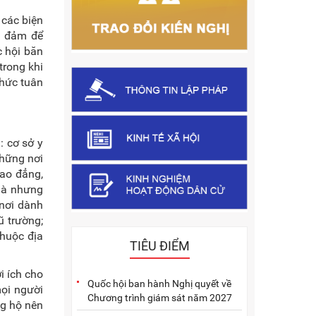
 các biện
o đảm để
c hội băn
trong khi
thức tuân
: cơ sở y
những nơi
cao đẳng,
hà nhưng
 nơi dành
ũ trường;
thuộc địa
TIÊU ĐIỂM
i ích cho
Quốc hội ban hành Nghị quyết về
mọi người
Chương trình giám sát năm 2027
ng hộ nên