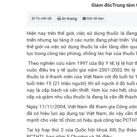
Giám đốcTrung tâm tư
In trang
Từ viết tắt
Gửi tới bạn
Hiện nay trên thế giới, việc sử dụng thuốc lá đa
triển nhưng lại tăng ở các nước đang phát triển. 
thế giới và việc sử dụng thuốc lá vẫn tăng dần q
lực trong công tác phòng, chống tác hại của thuốc
Theo nghiên cứu năm 1997 của Bộ Y tế, tỷ lệ hút th
cuộc điều tra y tế quốc gia năm 2001-2002 thì tỷ
thuốc lá ở thanh niên của Việt Nam với độ tuổi từ
tuổi trên 15 (21 triệu người) thì số người ở độ tuổ
nay là cấp bách và cấn thiết. Hơn lúc nào hết, 
cấp và giảm nhu cầu thuốc lá đang là vấn đề thách
Ngày 11/11/2004, Việt Nam đã tham gia Công ước k
đã có hiệu lực áp dụng tại Việt Nam, do vậy cần 
mạnh cho việc tổ chức có hiệu quả công tác PCTHT
Tại kỳ họp thứ 2 của Quốc hội khoá XIII, Dự th
PCTHTL bao gồm 5 Chương và 36 điều: