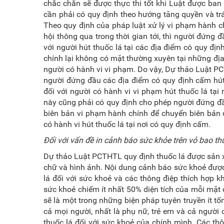
chắc chắn sẽ được thực thi tốt khi Luật được ban 
cần phải có quy định theo hướng tăng quyền và tr
Theo quy định của pháp luật xử lý vi phạm hành c
hội thông qua trong thời gian tới, thì người đứn
với người hút thuốc lá tại các địa điểm có quy đ
chính lại không có mặt thường xuyên tại những địa 
người có hành vi vi phạm. Do vậy, Dự thảo Luật P
người đứng đầu các địa điểm có quy định cấm hút 
đối với người có hành vi vi phạm hút thuốc lá tại 
này cũng phải có quy định cho phép người đứng đầ
biên bản vi phạm hành chính để chuyển biên bản 
có hành vi hút thuốc lá tại nơi có quy định cấm.
Đối với vấn đề in cảnh báo sức khỏe trên vỏ bao th
Dự thảo Luật PCTHTL quy định thuốc lá được sản x
chữ và hình ảnh. Nội dung cảnh báo sức khoẻ được i
lá đối với sức khoẻ và các thông điệp thích hợp k
sức khoẻ chiếm ít nhất 50% diện tích của mỗi mặt c
sẽ là một trong những biện pháp tuyên truyền ít tố
cả mọi người, nhất là phụ nữ, trẻ em và cả người 
thuốc lá đối với sức khoẻ của chính mình. Các thô