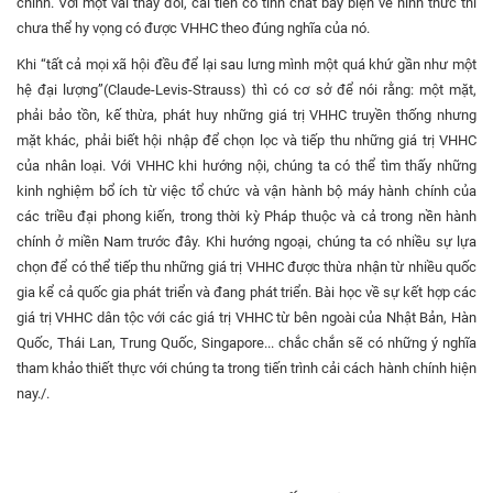
chính. Với một vài thay đổi, cải tiến có tính chất bày biện về hình thức thì
chưa thể hy vọng có được VHHC theo đúng nghĩa của nó.
Khi “tất cả mọi xã hội đều để lại sau lưng mình một quá khứ gần như một
hệ đại lượng”(Claude-Levis-Strauss) thì có cơ sở để nói rằng: một mặt,
phải bảo tồn, kế thừa, phát huy những giá trị VHHC truyền thống nhưng
mặt khác, phải biết hội nhập để chọn lọc và tiếp thu những giá trị VHHC
của nhân loại. Với VHHC khi hướng nội, chúng ta có thể tìm thấy những
kinh nghiệm bổ ích từ việc tổ chức và vận hành bộ máy hành chính của
các triều đại phong kiến, trong thời kỳ Pháp thuộc và cả trong nền hành
chính ở miền Nam trước đây. Khi hướng ngoại, chúng ta có nhiều sự lựa
chọn để có thể tiếp thu những giá trị VHHC được thừa nhận từ nhiều quốc
gia kể cả quốc gia phát triển và đang phát triển. Bài học về sự kết hợp các
giá trị VHHC dân tộc với các giá trị VHHC từ bên ngoài của Nhật Bản, Hàn
Quốc, Thái Lan, Trung Quốc, Singapore... chắc chắn sẽ có những ý nghĩa
tham khảo thiết thực với chúng ta trong tiến trình cải cách hành chính hiện
nay./.