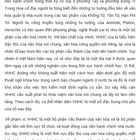
nền hành chính trong thời kỳ cổ đại ở phương Tây và phương Đông. Ở
Trung Hoa cổ đại, người ta từng biết đến những tư tưởng đầu tiên về văn
hóa quản lý nhà nước trong các tác phẩm của Khổng Tử, Tôn Tử, Hàn Phi
Tử. Người ta cũng truyền tụng những tư tưởng của Aristote, Platon,
Heraclite có liên quan đến phương pháp, nghệ thuật cai trị như là một bộ
phận của văn hóa chính trị. Với bản chất của mình, VHHC vừa là biểu hiện
đặc thù của văn hóa nói chung, văn hóa công quyền nói riêng, lại vừa là
nhân tố bao trùm lên các bộ phận cấu thành của một nền hành chính. Tuy
nhiên ở Việt Nam hiện nay, có vẻ như đây lại là một địa hạt ít được quan
tâm ngay cả với những nghiên cứu trong lĩnh vực hành chính học. Vì thế,
VHHC dường như không xuất hiện một cách trực diện dưới góc độ một
thuật ngữ khoa học trong sách báo chuyên ngành ở nước ta và đó là một
khó khăn cho việc tìm kiếm một định nghĩa có sẵn. Do vậy, tiếp cận
VHHC cần xuất phát từ khái niệm văn hóa nói chung và lấy nó làm nền
tảng. Theo cách đó, có thể nhận diện VHHC từ một số đặc trưng chủ yếu
của nó sau đây:
Về phạm vi,
VHHC là một bộ phận cấu thành của văn hóa và là bộ phận
gắn liền với lĩnh vực tổ chức và hoạt động của nền hành chính nhà nước.
Do vậy, VHHC cũng là một lĩnh vực đặc thù của văn hóa công quyền, một