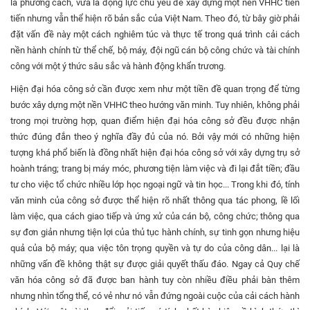
là phương cách, vừa là động lực chủ yếu để xây dựng một nền VHHC tiên
tiến nhưng vẫn thể hiện rõ bản sắc của Việt Nam. Theo đó, từ bây giờ phải
đặt vấn đề này một cách nghiêm túc và thực tế trong quá trình cải cách
nền hành chính từ thể chế, bộ máy, đội ngũ cán bộ công chức và tài chính
công với một ý thức sâu sắc và hành động khẩn trương.
Hiện đại hóa công sở cần được xem như một tiền đề quan trọng để từng
bước xây dựng một nền VHHC theo hướng văn minh. Tuy nhiên, không phải
trong mọi trường hợp, quan điểm hiện đại hóa công sở đều được nhận
thức đúng đắn theo ý nghĩa đầy đủ của nó. Bởi vậy mới có những hiện
tượng khá phổ biến là đồng nhất hiện đại hóa công sở với xây dựng trụ sở
hoành tráng; trang bị máy móc, phương tiện làm việc và đi lại đắt tiền; đầu
tư cho việc tổ chức nhiều lớp học ngoại ngữ và tin học... Trong khi đó, tính
văn minh của công sở được thể hiện rõ nhất thông qua tác phong, lề lối
làm việc, qua cách giao tiếp và ứng xử của cán bộ, công chức; thông qua
sự đơn giản nhưng tiện lợi của thủ tục hành chính, sự tinh gọn nhưng hiệu
quả của bộ máy; qua việc tôn trọng quyền và tự do của công dân... lại là
những vấn đề không thật sự được giải quyết thấu đáo. Ngay cả Quy chế
văn hóa công sở đã được ban hành tuy còn nhiều điều phải bàn thêm
nhưng nhìn tổng thể, có vẻ như nó vẫn đứng ngoài cuộc của cải cách hành