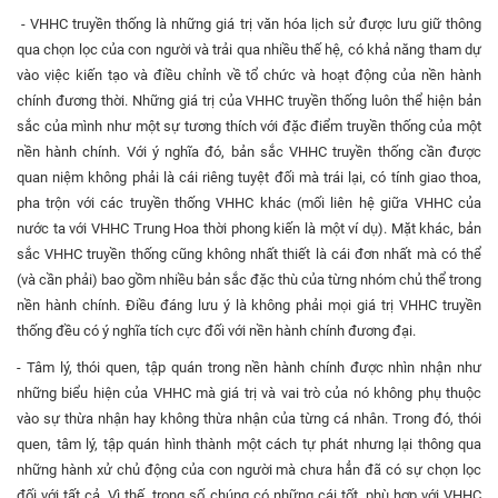
- VHHC truyền thống là những giá trị văn hóa lịch sử được lưu giữ thông
qua chọn lọc của con người và trải qua nhiều thế hệ, có khả năng tham dự
vào việc kiến tạo và điều chỉnh về tổ chức và hoạt động của nền hành
chính đương thời. Những giá trị của VHHC truyền thống luôn thể hiện bản
sắc của mình như một sự tương thích với đặc điểm truyền thống của một
nền hành chính. Với ý nghĩa đó, bản sắc VHHC truyền thống cần được
quan niệm không phải là cái riêng tuyệt đối mà trái lại, có tính giao thoa,
pha trộn với các truyền thống VHHC khác (mối liên hệ giữa VHHC của
nước ta với VHHC Trung Hoa thời phong kiến là một ví dụ). Mặt khác, bản
sắc VHHC truyền thống cũng không nhất thiết là cái đơn nhất mà có thể
(và cần phải) bao gồm nhiều bản sắc đặc thù của từng nhóm chủ thể trong
nền hành chính. Điều đáng lưu ý là không phải mọi giá trị VHHC truyền
thống đều có ý nghĩa tích cực đối với nền hành chính đương đại.
- Tâm lý, thói quen, tập quán trong nền hành chính được nhìn nhận như
những biểu hiện của VHHC mà giá trị và vai trò của nó không phụ thuộc
vào sự thừa nhận hay không thừa nhận của từng cá nhân. Trong đó, thói
quen, tâm lý, tập quán hình thành một cách tự phát nhưng lại thông qua
những hành xử chủ động của con người mà chưa hẳn đã có sự chọn lọc
đối với tất cả. Vì thế, trong số chúng có những cái tốt, phù hợp với VHHC