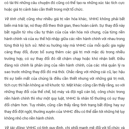
có tài thì những câu chuyện đó cũng có thể tạo ra những xúc tác tích cực
hoặc giá trị cảnh báo cần thiết trong một tổ chức.
Về tính chất,
cũng như nhiều giá trị văn hóa khác, VHHC không phải bất
biến mà trái lại, nó thay đổi theo thời gian, theo hoàn cảnh. Sự thay đổi này
bắt nguồn từ nhu cầu tự thân của của văn hóa nói chung, của từng nền
hành chính và của xu thế hội nhập giữa các nền hành chính với nhau trong
từng thời kỳ lịch sử. Nhờ xu hướng này mà VHHC của mỗi quốc gia ngày
càng thay đổi, được bổ sung thêm các giá trị mới mặc dù trong nhiều
trường hợp, có sự thay đổi đó rất chậm chạp hoặc khó nhận biết. Điều
đáng nói chính là phản ứng của nền hành chính, của các nhà quản lý ra
sao trước những thay đổi đó mà thôi. Chắc rằng với những cái cũ, lạc hậu
thì sự biến mất của chúng là điều cần thiết nhưng với những giá trị mới,
tích cực thì hẳn không ai nỡ khước từ. Mặt khác cũng cần thấy rằng, so với
những thay đổi của thể chế, bộ máy và đội ngũ cán bộ, công chức trong
nền hành chính thì như một quy luật, VHHC là nhân tố thường có sự thay
đổi chậm hơn. Tuy nhiên, cũng cần thấy rằng tình trạng bất động hay sự
thay đổi đột ngột, thường xuyên của VHHC đều có thể dẫn tới những hệ lụy
không nhỏ cho nền hành chính.
Về tác động:
VHHC có tính quy định, chi phối mạnh mẽ đối với tổ chức và