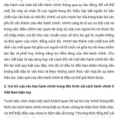
vận hành của toàn bộ nền hành chính thông qua sự tác động đối với thể
chế, bộ máy và nhân tố con người trong đó. Điều này bắt nguồn từ bản
chất của văn hóa và nhờ đó, VHHC có sức mạnh lan tỏa trong toàn bộ các
yếu tố cấu thành của nền hành chính. VHHC càng tỏ rõ sự ưu trội của nó
trong việc điều chỉnh các quan hệ ứng xử của con người khi nó được đa
số chấp nhận, coi đó như các chuẩn mực về đức tin, giá trị, truyền thống
và thói quen của mình. Bằng cách đó, VHHC tạo thành một chất keo kết
dính các mối quan hệ giữa con người với tổ chức và giữa họ với nhau nhằm
tạo lập và phát huy những năng lực tiềm tàng của nền hành chính. Cho
nên, bất luận là xây dựng hay cải cách đối với một nền hành chính thì vẫn
tồn tại một quy luật sau đây: cho dù có đầu tư đến bao nhiêu nhưng nếu
không bắt đầu từ văn hóa và theo những cách thức văn hóa thì sự kém
hiệu lực, hiệu quả của nền hành chính là điều có thể giải thích được.
2. Vai trò của văn hóa hành chính trong tiến trình cải cách hành chính ở
Việt Nam hiện nay
Trước tiên, nhìn nhận một cách khách quan thì vai trò của VHHC trong tiến
trình cải cách hành chính chưa thật sự được chúng ta nhận thức thấu đáo.
Có thể thấy điều này chưa in đậm dấu ấn trong “Chương trình tổng thể cải