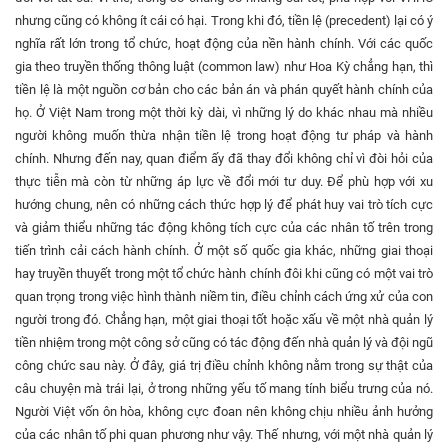
nhưng cũng có không ít cái có hại. Trong khi đó, tiền lệ (precedent) lại có ý
nghĩa rất lớn trong tổ chức, hoạt động của nền hành chính. Với các quốc
gia theo truyền thống thông luật (common law) như Hoa Kỳ chẳng hạn, thì
tiền lệ là một nguồn cơ bản cho các bản án và phán quyết hành chính của
họ. Ở Việt Nam trong một thời kỳ dài, vì những lý do khác nhau mà nhiều
người không muốn thừa nhận tiền lệ trong hoạt động tư pháp và hành
chính. Nhưng đến nay, quan điểm ấy đã thay đổi không chỉ vì đòi hỏi của
thực tiễn mà còn từ những áp lực về đổi mới tư duy. Để phù hợp với xu
hướng chung, nên có những cách thức hợp lý để phát huy vai trò tích cực
và giảm thiểu những tác động không tích cực của các nhân tố trên trong
tiến trình cải cách hành chính. Ở một số quốc gia khác, những giai thoại
hay truyền thuyết trong một tổ chức hành chính đôi khi cũng có một vai trò
quan trọng trong việc hình thành niềm tin, điều chỉnh cách ứng xử của con
người trong đó. Chẳng hạn, một giai thoại tốt hoặc xấu về một nhà quản lý
tiền nhiệm trong một công sở cũng có tác động đến nhà quản lý và đội ngũ
công chức sau này. Ở đây, giá trị điều chỉnh không nằm trong sự thật của
câu chuyện mà trái lại, ở trong những yếu tố mang tính biểu trưng của nó.
Người Việt vốn ôn hòa, không cực đoan nên không chịu nhiều ảnh hưởng
của các nhân tố phi quan phương như vậy. Thế nhưng, với một nhà quản lý