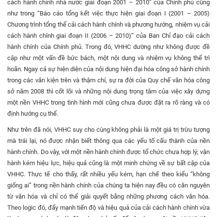
cách hành chính nhà nước giai đoạn 2001 – 2010” của Chính phủ cũng
như trong “Báo cáo tổng kết việc thực hiện giai đoạn I (2001 – 2005)
Chương trình tổng thể cải cách hành chính và phương hướng, nhiệm vụ cải
cách hành chính giai đoạn II (2006 – 2010)” của Ban Chỉ đạo cải cách
hành chính của Chính phủ. Trong đó, VHHC dường như không được đề
cập như một vấn đề bức bách, một nội dung và nhiệm vụ không thể trì
hoãn. Ngay cả sự hiện diện của nội dung hiện đại hóa công sở hành chính
trong các văn kiện trên và thậm chí, sự ra đời của Quy chế văn hóa công
sở năm 2008 thì cốt lõi và những nội dung trọng tâm của việc xây dựng
một nền VHHC trong tình hình mới cũng chưa được đặt ra rõ ràng và có
định hướng cụ thể.
Như trên đã nói, VHHC suy cho cùng không phải là một giá trị trừu tượng
mà trái lại, nó được nhận biết thông qua các yếu tố cấu thành của nền
hành chính. Do vậy, với một nền hành chính được tổ chức chưa hợp lý; vận
hành kém hiệu lực, hiệu quả cũng là một minh chứng về sự bất cập của
VHHC. Thực tế cho thấy, rất nhiều yếu kém, hạn chế theo kiểu “không
giống ai” trong nền hành chính của chúng ta hiện nay đều có căn nguyên
từ văn hóa và chỉ có thể giải quyết bằng những phương cách văn hóa.
Theo logic đó, đẩy mạnh tiến độ và hiệu quả của cải cách hành chính vừa