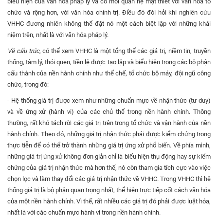
biểu hiện của văn hóa pháp lý và có mối quan hệ mật thiết với văn hóa tổ
chức và rộng hơn, với văn hóa chính trị. Điều đó đòi hỏi khi nghiên cứu
VHHC đương nhiên không thể đặt nó một cách biệt lập với những khái
niệm trên, nhất là với văn hóa pháp lý.
Về cấu trúc
, có thể xem VHHC là một tổng thể các giá trị, niềm tin, truyền
thống, tâm lý, thói quen, tiền lệ được tạo lập và biểu hiện trong các bộ phận
cấu thành của nền hành chính như thể chế, tổ chức bộ máy, đội ngũ công
chức, trong đó:
- Hệ thống giá trị được xem như những chuẩn mực về nhận thức (tư duy)
và về ứng xử (hành vi) của các chủ thể trong nền hành chính. Thông
thường, rất khó tách rời các giá trị trên trong tổ chức và vận hành của nền
hành chính. Theo đó, những giá trị nhận thức phải được kiểm chứng trong
thực tiễn để có thể trở thành những giá trị ứng xử phổ biến. Về phía mình,
những giá trị ứng xử không đơn giản chỉ là biểu hiện thụ động hay sự kiểm
chứng của giá trị nhận thức mà hơn thế, nó còn tham gia tích cực vào việc
chọn lọc và làm thay đổi các giá trị nhận thức về VHHC. Trong VHHC thì hệ
thống giá trị là bộ phận quan trọng nhất, thể hiện trực tiếp cốt cách văn hóa
của một nền hành chính. Vì thế, rất nhiều các giá trị đó phải được luật hóa,
nhất là với các chuẩn mực hành vi trong nền hành chính.