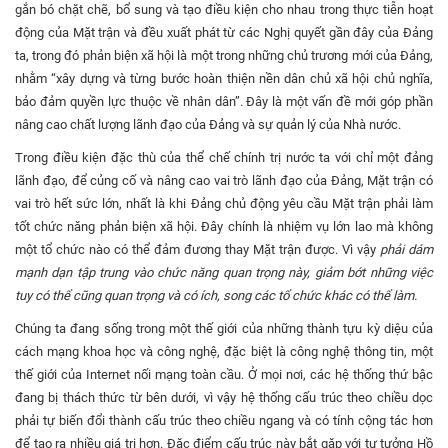
gắn bó chặt chẽ, bổ sung và tạo điều kiện cho nhau trong thực tiễn hoạt
động của Mặt trận và đều xuất phát từ các Nghị quyết gần đây của Đảng
ta, trong đó phản biện xã hội là một trong những chủ trương mới của Đảng,
nhằm “xây dựng và từng bước hoàn thiện nền dân chủ xã hội chủ nghĩa,
bảo đảm quyền lực thuộc về nhân dân”. Đây là một vấn đề mới góp phần
nâng cao chất lượng lãnh đạo của Đảng và sự quản lý của Nhà nước.
Trong điều kiện đặc thù của thể chế chính trị nước ta với chỉ một đảng
lãnh đạo, để củng cố và nâng cao vai trò lãnh đạo của Đảng, Mặt trận có
vai trò hết sức lớn, nhất là khi Đảng chủ động yêu cầu Mặt trận phải làm
tốt chức năng phản biện xã hội. Đây chính là nhiệm vụ lớn lao mà không
một tổ chức nào có thể đảm đương thay Mặt trận được. Vì vậy
phải dám
mạnh dạn tập trung vào chức năng quan trọng này, giảm bớt những việc
tuy có thể cũng quan trọng và có ích, song các tổ chức khác có thể làm.
Chúng ta đang sống trong một thế giới của những thành tựu kỳ diệu của
cách mạng khoa học và công nghệ, đặc biệt là công nghệ thông tin, một
thế giới của Internet nối mạng toàn cầu. Ở mọi nơi, các hệ thống thứ bậc
đang bị thách thức từ bên dưới, vì vậy hệ thống cấu trúc theo chiều dọc
phải tự biến đổi thành cấu trúc theo chiều ngang và có tính cộng tác hơn
để tạo ra nhiều giá trị hơn. Đặc điểm cấu trúc này bắt gặp với tư tưởng Hồ