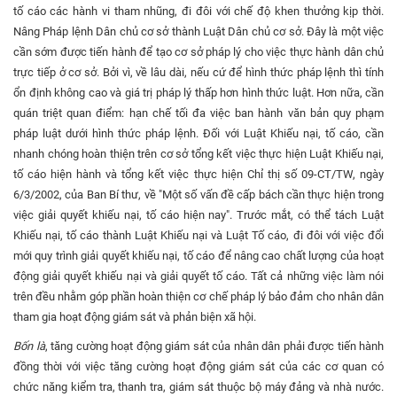
tố cáo các hành vi tham nhũng, đi đôi với chế độ khen thưởng kịp thời.
Nâng Pháp lệnh Dân chủ cơ sở thành Luật Dân chủ cơ sở. Đây là một việc
cần sớm được tiến hành để tạo cơ sở pháp lý cho việc thực hành dân chủ
trực tiếp ở cơ sở. Bởi vì, về lâu dài, nếu cứ để hình thức pháp lệnh thì tính
ổn định không cao và giá trị pháp lý thấp hơn hình thức luật. Hơn nữa, cần
quán triệt quan điểm: hạn chế tối đa việc ban hành văn bản quy phạm
pháp luật dưới hình thức pháp lệnh. Đối với Luật Khiếu nại, tố cáo, cần
nhanh chóng hoàn thiện trên cơ sở tổng kết việc thực hiện Luật Khiếu nại,
tố cáo hiện hành và tổng kết việc thực hiện Chỉ thị số 09-CT/TW, ngày
6/3/2002, của Ban Bí thư, về "Một số vấn đề cấp bách cần thực hiện trong
việc giải quyết khiếu nại, tố cáo hiện nay". Trước mắt, có thể tách Luật
Khiếu nại, tố cáo thành Luật Khiếu nại và Luật Tố cáo, đi đôi với việc đổi
mới quy trình giải quyết khiếu nại, tố cáo để nâng cao chất lượng của hoạt
động giải quyết khiếu nại và giải quyết tố cáo. Tất cả những việc làm nói
trên đều nhằm góp phần hoàn thiện cơ chế pháp lý bảo đảm cho nhân dân
tham gia hoạt động giám sát và phản biện xã hội.
Bốn là
, tăng cường hoạt động giám sát của nhân dân phải được tiến hành
đồng thời với việc tăng cường hoạt động giám sát của các cơ quan có
chức năng kiểm tra, thanh tra, giám sát thuộc bộ máy đảng và nhà nước.