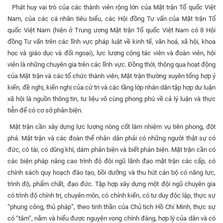
Phát huy vai trò của các thành viên rộng lớn của Mặt trận Tổ quốc Việt
Nam, của các cá nhân tiêu biểu, các Hội đồng Tư vấn của Mặt trận Tổ
quốc Việt Nam (hiện ở Trung ương Mặt trận Tổ quốc Việt Nam có 8 Hội
đồng Tư vấn trên các lĩnh vực pháp luật về kinh tế, văn hoá, xã hội, khoa
học và giáo dục và đối ngoại), lực lượng cộng tác viên và đoàn viên, hội
viên là những chuyên gia trên các lĩnh vực. Đồng thời, thông qua hoạt động
của Mặt trận và các tổ chức thành viên, Mặt trận thường xuyên tổng hợp ý
kiến, đề nghị, kiến nghị của cử tri và các tầng lớp nhân dân tập hợp dư luận
xã hội là nguồn thông tin, tư liệu vô cùng phong phú về cả lý luận và thực
tiễn để có cơ sở phản biện.
Mặt trận cần xây dựng lực lượng nòng cốt làm nhiệm vụ tiên phong, đột
phá. Mặt trận và các đoàn thể nhân dân phải có những người thật sự có
đức, có tài, có dũng khí, dám phản biện và biết phản biện. Mặt trận cần có
các biện pháp nâng cao trình độ đội ngũ lãnh đạo mặt trận các cấp, có
chính sách quy hoạch đào tạo, bồi dưỡng và thu hút cán bộ có năng lực,
trình độ, phẩm chất, đạo đức. Tập hợp xây dựng một đội ngũ chuyên gia
có trình độ chính trị, chuyên môn, có chính kiến, có tư duy độc lập, thực sự
“phụng công, thủ pháp”, theo tinh thần của Chủ tịch Hồ Chí Minh, thực sự
có “tâm”, nắm và hiểu được nguyện vọng chính đáng, hợp lý của dân và có