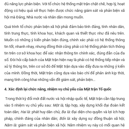
đủ năng lực phản biện. Với tổ chức hệ thống mặt trận chặt chẽ, hợp lý, hoạt
động có hiệu quả sẽ thực hiện được chức năng giám sát và phản biện xã
hội mà Đảng, Nhà nước và nhân dân mong muốn.
Quá trình tổ chức phản biện xã hội phải đảm bảo tính đảng, tính nhân dân,
tính trung thực, tính khoa học, khách quan và thiết thực như đã nêu trên.
Muốn có những ý kiến phản biện đúng, chính xác phải có hệ thống thông
tin tốt, nhanh nhạy, nhưng đồng thời cũng phải có hệ thống phân tích thông
tin trên cơ sở khoa học để xác nhận thông tin chính xác, đúng đắn của đa
số. Đòi hỏi cấp bách của Mặt trận hiện nay là phải có hệ thống tiếp nhận và
xử lý thông tin, trên cơ sở đó để Mặt trận dựa vào đấy đưa ra những ý kiến
của mình. Đồng thời, Mặt trận cũng dựa vào báo chí để phản ánh kịp thời,
mang tính công khai những vấn đề giám sát, phản biện...
4. Xác định lại chức năng, nhiệm vụ chủ yếu của Mặt trận Tổ quốc
Trong thời kỳ đổi mới đất nước và hội nhập quốc tế, Mặt trận cần tập trung
vào 5 nhiệm vụ chủ yếu sau:
Một là,
tập hợp, xây dựng khối đại đoàn kết
toàn dân;
Hai là:
phát huy dân chủ;
Ba là:
đại diện cho quyền và lợi ích hợp
pháp, chính đáng của nhân dân;
Bốn là:
xây dựng sự đồng thuận xã hội;
Năm là:
giám sát và phản biện xã hội. Năm nhiệm vụ này có mối quan hệ