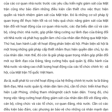
của các cơ quan nhà nước trước các yêu cầu kiến nghị giám sát của Mặt
trận cũng như bảo đảm những điều kiện cần thiết cho việc thực hiện
quyền và trách nhiệm giám sát của Mặt trận. Đó là những cơ sở pháp lý
quan trọng để thực hiện tốt và có hiệu quả chức năng giám sát của Mặt
trận đối với hoạt động của cơ quan nhà nước, các đại biểu dân cử và cán
bộ, công chức nhà nước, góp phần tăng cường sự lãnh đạo của Đảng đối
với Nhà nước và phát huy quyền làm chủ của nhân dân thông qua Mặt trận.
Thứ hai, ban hành Luật về hoạt động phản biện xã hội
.
Phản biện xã hội là
một trong những giải pháp cấp thiết nhằm thực hiện quyền dân chủ, tự do
của nhân dân. Hơn thế, đó còn là giải pháp quan trọng nhằm góp phần đổi
mới sự lãnh đạo của Đảng, tăng cường hiệu quả quản lý, điều hành của
Nhà nước và nâng cao chất lượng hoạt động của các tổ chức chính trị - xã
hội, của Mặt trận Tổ quốc Việt Nam.
Ba là
, xuất phát từ cơ chế hoạt động của hệ thống chính trị nước ta là Đảng
lãnh đạo, Nhà nước quản lý, nhân dân làm chủ, cần tổ chức triển khai thực
hiện Luật Phòng, chống tham nhũngmột cách toàn diện. Trong đó, chú
trọng việc tăng cường hoạt động giám sát của nhân dân đối với đảng viên,
cán bộ, công chức và các tổ chức, cơ quan đảng, nhà nước. Cần có các
điều kiện bảo đảm, các phương án bảo vệ cho những cá nhân mạnh dạn