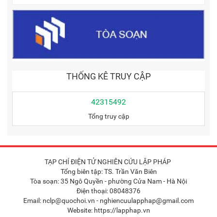
THỐNG KÊ TRUY CẬP
42315492
Tổng truy cập
TẠP CHÍ ĐIỆN TỬ NGHIÊN CỨU LẬP PHÁP
Tổng biên tập: TS. Trần Văn Biên
Tòa soạn: 35 Ngô Quyền - phường Cửa Nam - Hà Nội
Điện thoại: 08048376
Email: nclp@quochoi.vn - nghiencuulapphap@gmail.com
Website: https://lapphap.vn