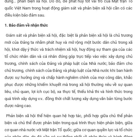
dung... phản biện xã hội. Do đó, để phát huy tốt vai trò của Mặt trận Tổ
quốc Việt Nam trong hoạt động giám sát và phản biện xã hội cần có các
điều kiện bảo đảm sau.
1. Bảo đảm về nhận thức
Giám sát và phản biện xã hội, đặc biệt là phản biện xã hội là chủ trương
mới của Đảng ta nhằm phát huy và mở rộng một bước dân chủ trong xã
hội, khơi dậy ý thức và trách nhiệm xã hội, huy động sự tham gia của các
tổ chức nhân dân và cá nhân đóng góp trực tiếp vào việc xây dựng chủ
trương, chính sách của Đảng và pháp luật của Nhà nước; bảo đảm cho
chủ trương, chính sách của Đảng và pháp luật của Nhà nước khi ban hành
được sự hưởng ứng và chấp hành nghiêm chỉnh của mọi công dân, khắc
phục được những khiếm khuyết mà trong xã hội thường nêu về sự quan
liêu, chủ quan, lợi ích cục bộ, xa thực tế, thiếu khả thi và hình thức trong
quá trình xây dựng v.v.. đồng thời chất lượng xây dựng văn bản từng bước
được nâng cao.
Phản biện xã hội thể hiện quan hệ hợp tác, phối hợp giữa chủ thể phản
biện và chủ thể được phản biện trong quá trình thực hiện phản biện, giữa
cơ quan nhà nước với Mặt trận Tổ quốc; giữa cơ quan quyền lực và tổ chức
của nhân dân, do đó cần có sự thống nhất về nhận thức và hành động