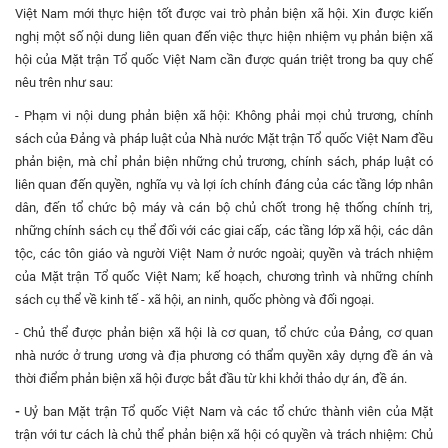
Việt Nam mới thực hiện tốt được vai trò phản biện xã hội. Xin được kiến
nghị một số nội dung liên quan đến việc thực hiện nhiệm vụ phản biện xã
hội của Mặt trận Tổ quốc Việt Nam cần được quán triệt trong ba quy chế
nêu trên như sau:
- Phạm vi nội dung phản biện xã hội: Không phải mọi chủ trương, chính
sách của Đảng và pháp luật của Nhà nước Mặt trận Tổ quốc Việt Nam đều
phản biện, mà chỉ phản biện những chủ trương, chính sách, pháp luật có
liên quan đến quyền, nghĩa vụ và lợi ích chính đáng của các tầng lớp nhân
dân, đến tổ chức bộ máy và cán bộ chủ chốt trong hệ thống chính trị,
những chính sách cụ thể đối với các giai cấp, các tầng lớp xã hội, các dân
tộc, các tôn giáo và người Việt Nam ở nước ngoài; quyền và trách nhiệm
của Mặt trận Tổ quốc Việt Nam; kế hoạch, chương trình và những chính
sách cụ thể về kinh tế - xã hội, an ninh, quốc phòng và đối ngoại.
- Chủ thể được phản biện xã hội là cơ quan, tổ chức của Đảng, cơ quan
nhà nước ở trung ương và địa phương có thẩm quyền xây dựng đề án và
thời điểm phản biện xã hội được bắt đầu từ khi khởi thảo dự án, đề án.
-
Uỷ ban Mặt trận Tổ quốc Việt Nam và các tổ chức thành viên của Mặt
trận với tư cách là chủ thể phản biện xã hội có quyền và trách nhiệm: Chủ