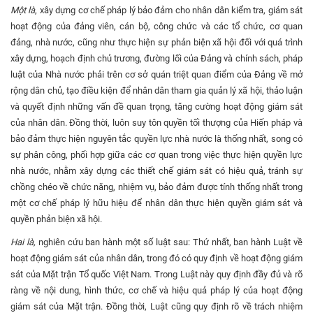
Một là
, xây dựng cơ chế pháp lý bảo đảm cho nhân dân kiểm tra, giám sát
hoạt động của đảng viên, cán bộ, công chức và các tổ chức, cơ quan
đảng, nhà nước, cũng như thực hiện sự phản biện xã hội đối với quá trình
xây dựng, hoạch định chủ trương, đường lối của Đảng và chính sách, pháp
luật của Nhà nước phải trên cơ sở quán triệt quan điểm của Đảng về mở
rộng dân chủ, tạo điều kiện để nhân dân tham gia quản lý xã hội, thảo luận
và quyết định những vấn đề quan trọng, tăng cường hoạt động giám sát
của nhân dân. Đồng thời, luôn suy tôn quyền tối thượng của Hiến pháp và
bảo đảm thực hiện nguyên tắc quyền lực nhà nước là thống nhất, song có
sự phân công, phối hợp giữa các cơ quan trong việc thực hiện quyền lực
nhà nước, nhằm xây dựng các thiết chế giám sát có hiệu quả, tránh sự
chồng chéo về chức năng, nhiệm vụ, bảo đảm được tính thống nhất trong
một cơ chế pháp lý hữu hiệu để nhân dân thực hiện quyền giám sát và
quyền phản biện xã hội.
Hai là,
nghiên cứu ban hành một số luật sau: Thứ nhất, ban hành Luật về
hoạt động giám sát của nhân dân, trong đó có quy định về hoạt động giám
sát của Mặt trận Tổ quốc Việt Nam. Trong Luật này quy định đầy đủ và rõ
ràng về nội dung, hình thức, cơ chế và hiệu quả pháp lý của hoạt động
giám sát của Mặt trận. Đồng thời, Luật cũng quy định rõ về trách nhiệm