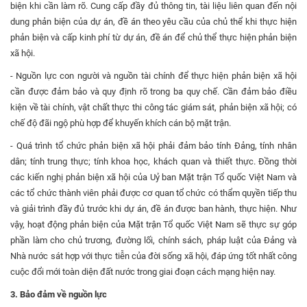
biện khi cần làm rõ. Cung cấp đầy đủ thông tin, tài liệu liên quan đến nội
dung phản biện của dự án, đề án theo yêu cầu của chủ thể khi thực hiện
phản biện và cấp kinh phí từ dự án, đề án để chủ thể thực hiện phản biện
xã hội.
- Nguồn lực con người và nguồn tài chính để thực hiện phản biện xã hội
cần được đảm bảo và quy định rõ trong ba quy chế. Cần đảm bảo điều
kiện về tài chính, vật chất thực thi công tác giám sát, phản biện xã hội; có
chế độ đãi ngộ phù hợp để khuyến khích cán bộ mặt trận.
- Quá trình tổ chức phản biện xã hội phải đảm bảo tính Đảng, tính nhân
dân; tính trung thực; tính khoa học, khách quan và thiết thực. Đồng thời
các kiến nghị phản biện xã hội của Uỷ ban Mặt trận Tổ quốc Việt Nam và
các tổ chức thành viên phải được cơ quan tổ chức có thẩm quyền tiếp thu
và giải trình đầy đủ trước khi dự án, đề án được ban hành, thực hiện. Như
vậy, hoạt động phản biện của Mặt trận Tổ quốc Việt Nam sẽ thực sự góp
phần làm cho chủ trương, đường lối, chính sách, pháp luật của Đảng và
Nhà nước sát hợp với thực tiễn của đời sống xã hội, đáp ứng tốt nhất công
cuộc đổi mới toàn diện đất nước trong giai đoạn cách mạng hiện nay.
3. Bảo đảm về nguồn lực