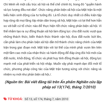
Chí Minh về một cấu trúc xã hội và thể chế chính trị, trong đó “quyền hành
và lực lượng đều nơi dân”. Chức năng phản biện xã hội của Mặt trận là một
biểu hiện sinh động của tư tưởng đó. Là tổ chức duy nhất có điều kiện tập
hợp rộng rãi mọi tầng lớp nhân dân trong xã hội, Mặt trận có lợi thế hơn hẳn
so với bất cứ tổ chức nào để thực hiện tốt chức năng phản biện xã hội. Vì
thế nhằm tạo ra sự đồng thuận xã hội làm động lực cho đất nước vượt qua
những thách thức, biến thách thức thành vận hội, đưa đất nước bứt lên,
cần phải làm cho phản biện xã hội dần trở thành chức năng chính của Mặt
trận trong giai đoạn mới. Mặt trận với lợi thế của mình phải vươn lên trên
một tầm cao mới của nhận thức và hành động để đáp ứng đòi hỏi mới của
đất nước, khởi động, tổ chức và phát huy tính đồng thuận xã hội, động lực
mạnh mẽ của phát triển và hội nhập. Muốn vậy phải mạnh dạn đổi mới tổ
chức, phương pháp công tác của Mặt trận tương xứng với chức năng và
nhiệm vụ mới như phản biện xã hội./.
(Nguồn tin: Bài viết đăng tải trên Ấn phẩm Nghiên cứu lập
pháp số 13(174), tháng 7/2010)
TỪ KHOÁ:
Số 13, số 174, tháng 7, năm 2010