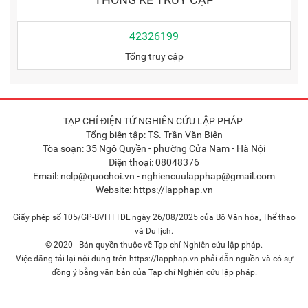
42326199
Tổng truy cập
TẠP CHÍ ĐIỆN TỬ NGHIÊN CỨU LẬP PHÁP
Tổng biên tập: TS. Trần Văn Biên
Tòa soạn: 35 Ngô Quyền - phường Cửa Nam - Hà Nội
Điện thoại: 08048376
Email: nclp@quochoi.vn - nghiencuulapphap@gmail.com
Website: https://lapphap.vn
Giấy phép số 105/GP-BVHTTDL ngày 26/08/2025 của Bộ Văn hóa, Thể thao
và Du lịch.
© 2020 - Bản quyền thuộc về Tạp chí Nghiên cứu lập pháp.
Việc đăng tải lại nội dung trên https://lapphap.vn phải dẫn nguồn và có sự
đồng ý bằng văn bản của Tạp chí Nghiên cứu lập pháp.