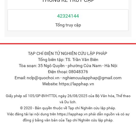
42324144
Tổng truy cập
TẠP CHÍ ĐIỆN TỬ NGHIÊN CỨU LẬP PHÁP
Tổng biên tập: TS. Trần Văn Biên
Tòa soạn: 35 Ngô Quyền - phường Cửa Nam - Hà Nội
Điện thoại: 08048376
Email: nclp@quochoi.vn - nghiencuulapphap@gmail.com
Website: https://lapphap.vn
Giấy phép số 105/GP-BVHTTDL ngày 26/08/2025 của Bộ Văn hóa, Thể thao
và Du lịch.
© 2020 - Bản quyền thuộc về Tạp chí Nghiên cứu lập pháp.
Việc đăng tải lại nội dung trên https://lapphap.vn phải dẫn nguồn và có sự
đồng ý bằng văn bản của Tạp chí Nghiên cứu lập pháp.