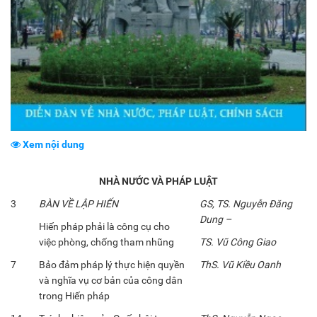
Xem nội dung
NHÀ NƯỚC VÀ PHÁP LUẬT
3
BÀN VỀ LẬP HIẾN
GS, TS. Nguyễn Đăng
Dung –
Hiến pháp phải là công cụ cho
việc phòng, chống tham nhũng
TS. Vũ Công Giao
7
Bảo đảm pháp lý thực hiện quyền
ThS. Vũ Kiều Oanh
và nghĩa vụ cơ bản của công dân
trong Hiến pháp