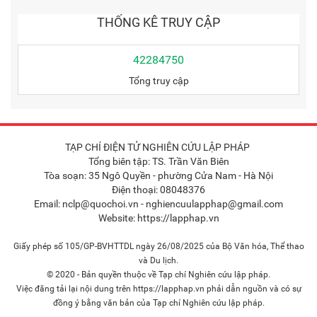
THỐNG KÊ TRUY CẬP
42284750
Tổng truy cập
TẠP CHÍ ĐIỆN TỬ NGHIÊN CỨU LẬP PHÁP
Tổng biên tập: TS. Trần Văn Biên
Tòa soạn: 35 Ngô Quyền - phường Cửa Nam - Hà Nội
Điện thoại: 08048376
Email: nclp@quochoi.vn - nghiencuulapphap@gmail.com
Website: https://lapphap.vn
Giấy phép số 105/GP-BVHTTDL ngày 26/08/2025 của Bộ Văn hóa, Thể thao
và Du lịch.
© 2020 - Bản quyền thuộc về Tạp chí Nghiên cứu lập pháp.
Việc đăng tải lại nội dung trên https://lapphap.vn phải dẫn nguồn và có sự
đồng ý bằng văn bản của Tạp chí Nghiên cứu lập pháp.