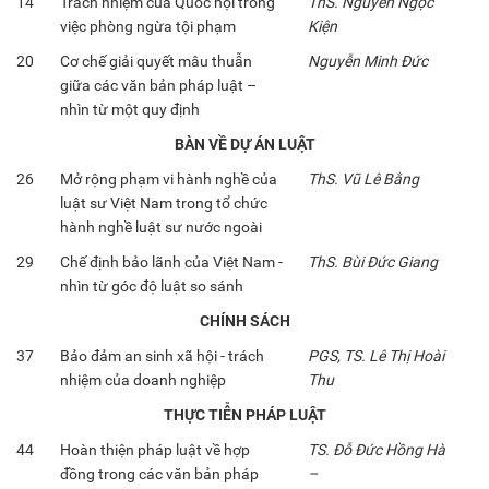
14
Trách nhiệm của Quốc hội trong
ThS. Nguyễn Ngọc
việc phòng ngừa tội phạm
Kiện
20
Cơ chế giải quyết mâu thuẫn
Nguyễn Minh Đức
giữa các văn bản pháp luật –
nhìn từ một quy định
BÀN VỀ DỰ ÁN LUẬT
26
Mở rộng phạm vi hành nghề của
ThS. Vũ Lê Bằng
luật sư Việt Nam trong tổ chức
hành nghề luật sư nước ngoài
29
Chế định bảo lãnh của Việt Nam -
ThS. Bùi Đức Giang
nhìn từ góc độ luật so sánh
CHÍNH SÁCH
37
Bảo đảm an sinh xã hội - trách
PGS, TS. Lê Thị Hoài
nhiệm của doanh nghiệp
Thu
THỰC TIỄN PHÁP LUẬT
44
Hoàn thiện pháp luật về hợp
TS. Đỗ Đức Hồng Hà
đồng trong các văn bản pháp
–