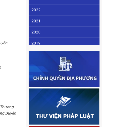
2022
2021
2020
uyền
2019
2018
2017
n
2016
2015
2014
ị Thương
2013
ơng Duyên
2012