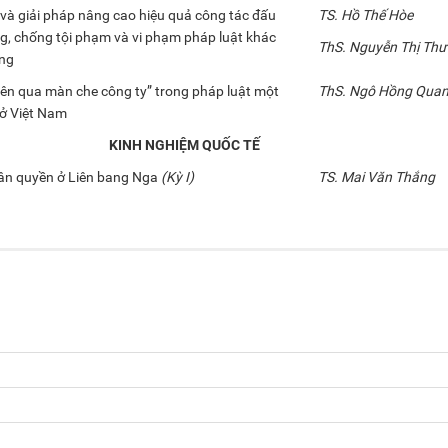
và giải pháp nâng cao hiệu quả công tác đấu
TS. Hồ Thế Hòe
g, chống tội phạm và vi phạm pháp luật khác
ThS. Nguyễn Thị Thư
ờng
ên qua màn che công ty” trong pháp luật một
ThS. Ngô Hồng Qua
 ở Việt Nam
KINH NGHIỆM QUỐC TẾ
ân quyền ở Liên bang Nga
(Kỳ I)
TS. Mai Văn Thắng