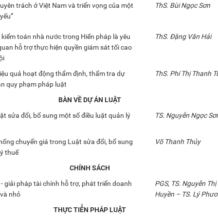
uyên trách ở Việt Nam và triển vọng của một
ThS. Bùi Ngọc Sơn
 yếu”
 kiểm toán nhà nước trong Hiến pháp là yêu
ThS. Đặng Văn Hải
uan hỗ trợ thực hiện quyền giám sát tối cao
ội
iệu quả hoạt động thẩm định, thẩm tra dự
ThS. Phí Thị Thanh T
ản quy phạm pháp luật
BÀN VỀ DỰ ÁN LUẬT
ật sửa đổi, bổ sung một số điều luật quản lý
TS. Nguyễn Ngọc Sơ
hống chuyển giá trong Luật sửa đổi, bổ sung
Võ Thanh Thủy
ý thuế
CHÍNH SÁCH
- giải pháp tài chính hỗ trợ, phát triển doanh
PGS, TS. Nguyễn Th
 và nhỏ
Huyền – TS. Lý Phư
THỰC TIỄN PHÁP LUẬT