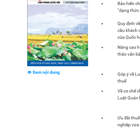
Bảo hiến ch
“dạng thức
Quy định về
cầu khách q
của Quốc h
Nâng cao h
thảo văn b
Xem nội dung
Góp ý về Lu
thuế
Về cơ chế c
Luật Quản l
Ưu đãi thuế 
nghiệp vừa