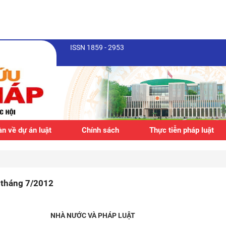
ISSN 1859 - 2953
n về dự án luật
Chính sách
Thực tiễn pháp luật
 tháng 7/2012
NHÀ NƯỚC VÀ PHÁP LUẬT