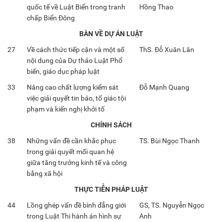
quốc tế về Luật Biển trong tranh
Hồng Thao
chấp Biển Đông
BÀN VỀ DỰ ÁN LUẬT
27
Về cách thức tiếp cận và một số
ThS. Đỗ Xuân Lân
nội dung của Dự thảo Luật Phổ
biến, giáo dục pháp luật
33
Nâng cao chất lượng kiểm sát
Đỗ Mạnh Quang
việc giải quyết tin báo, tố giác tội
phạm và kiến nghị khởi tố
CHÍNH SÁCH
38
Những vấn đề cần khắc phục
TS. Bùi Ngọc Thanh
trong giải quyết mối quan hệ
giữa tăng trưởng kinh tế và công
bằng xã hội
THỰC TIỄN PHÁP LUẬT
44
Lồng ghép vấn đề bình đẳng giới
GS, TS. Nguyễn Ngọc
trong Luật Thi hành án hình sự
Anh