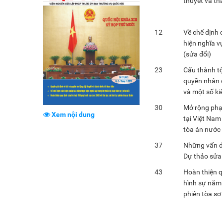
thuyết và th
12
Về chế định
hiện nghĩa v
(sửa đổi)
23
Cấu thành t
quyền nhân 
và một số ki
30
Mở rộng phạ
Xem nội dung
tại Việt Nam
tòa án nước
37
Những vấn đ
Dự thảo sửa 
43
Hoàn thiện q
hình sự năm 
phiên tòa s