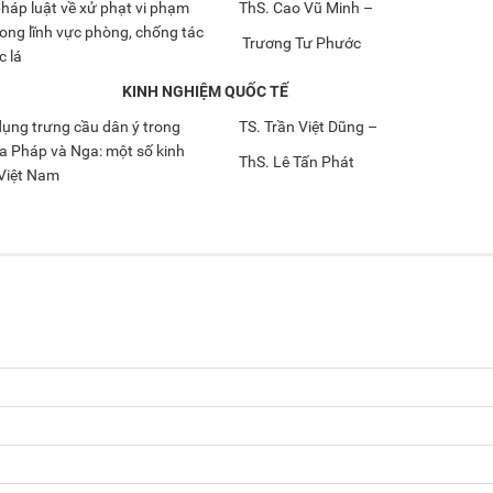
háp luật về xử phạt vi phạm
ThS. Cao Vũ Minh –
ong lĩnh vực phòng, chống tác
Trương Tư Phước
c lá
KINH NGHIỆM QUỐC TẾ
dụng trưng cầu dân ý trong
TS. Trần Việt Dũng –
a Pháp và Nga: một số kinh
ThS. Lê Tấn Phát
Việt Nam