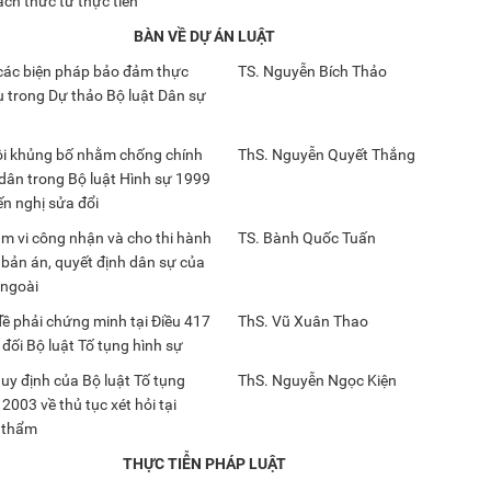
ách thức từ thực tiễn
BÀN VỀ DỰ ÁN LUẬT
 các biện pháp bảo đảm thực
TS. Nguyễn Bích Thảo
ụ trong Dự thảo Bộ luật Dân sự
ội khủng bố nhằm chống chính
ThS. Nguyễn Quyết Thắng
dân trong Bộ luật Hình sự 1999
ến nghị sửa đổi
m vi công nhận và cho thi hành
TS. Bành Quốc Tuấn
 bản án, quyết định dân sự của
 ngoài
ề phải chứng minh tại Điều 417
ThS. Vũ Xuân Thao
đối Bộ luật Tố tụng hình sự
uy định của Bộ luật Tố tụng
ThS. Nguyễn Ngọc Kiện
2003 về thủ tục xét hỏi tại
ơ thẩm
THỰC TIỄN PHÁP LUẬT