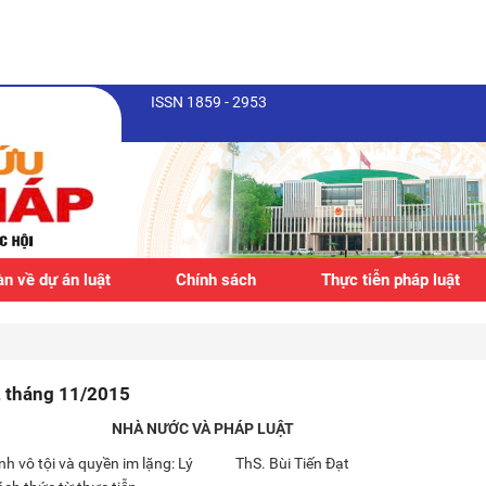
ISSN 1859 - 2953
n về dự án luật
Chính sách
Thực tiễn pháp luật
, tháng 11/2015
NHÀ NƯỚC VÀ PHÁP LUẬT
nh vô tội và quyền im lặng: Lý
ThS. Bùi Tiến Đạt