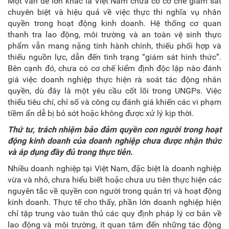
Một vấn đề lớn khác là Việt Nam chưa có cơ chế giám sát
chuyên biệt và hiệu quả về việc thực thi nghĩa vụ nhân
quyền trong hoạt động kinh doanh. Hệ thống cơ quan
thanh tra lao động, môi trường và an toàn vệ sinh thực
phẩm vẫn mang nặng tính hành chính, thiếu phối hợp và
thiếu nguồn lực, dẫn đến tình trạng “giám sát hình thức”.
Bên cạnh đó, chưa có cơ chế kiểm định độc lập nào đánh
giá việc doanh nghiệp thực hiện rà soát tác động nhân
quyền, dù đây là một yêu cầu cốt lõi trong UNGPs. Việc
thiếu tiêu chí, chỉ số và công cụ đánh giá khiến các vi phạm
tiềm ẩn dễ bị bỏ sót hoặc không được xử lý kịp thời.
Thứ tư
,
t
rách nhiệm bảo đảm quyền con người trong hoạt
động kinh doanh của doanh nghiệp chưa được nhận thức
và áp dụng đầy đủ trong thực tiễn
.
Nhiều doanh nghiệp tại Việt Nam, đặc biệt là doanh nghiệp
vừa và nhỏ, chưa hiểu biết hoặc chưa ưu tiên thực hiện các
nguyên tắc về quyền con người trong quản trị và hoạt động
kinh doanh. Thực tế cho thấy, phần lớn doanh nghiệp hiện
chỉ tập trung vào tuân thủ các quy định pháp lý cơ bản về
lao động và môi trường, ít quan tâm đến những tác động