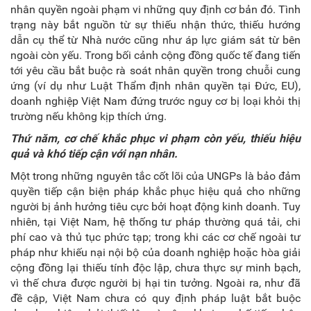
nhân quyền ngoài phạm vi những quy định cơ bản đó. Tình
trạng này bắt nguồn từ sự thiếu nhận thức, thiếu hướng
dẫn cụ thể từ Nhà nước cũng như áp lực giám sát từ bên
ngoài còn yếu. Trong bối cảnh cộng đồng quốc tế đang tiến
tới yêu cầu bắt buộc rà soát nhân quyền trong chuỗi cung
ứng (ví dụ như Luật Thẩm định nhân quyền tại Đức, EU),
doanh nghiệp Việt Nam đứng trước nguy cơ bị loại khỏi thị
trường nếu không kịp thích ứng.
Thứ năm, cơ chế khắc phục vi phạm còn yếu, thiếu hiệu
quả và khó tiếp cận với nạn nhân
.
Một trong những nguyên tắc cốt lõi của UNGPs là bảo đảm
quyền tiếp cận biện pháp khắc phục hiệu quả cho những
người bị ảnh hưởng tiêu cực bởi hoạt động kinh doanh. Tuy
nhiên, tại Việt Nam, hệ thống tư pháp thường quá tải, chi
phí cao và thủ tục phức tạp; trong khi các cơ chế ngoài tư
pháp như khiếu nại nội bộ của doanh nghiệp hoặc hòa giải
cộng đồng lại thiếu tính độc lập, chưa thực sự minh bạch,
vì thế chưa được người bị hại tin tưởng. Ngoài ra, như đã
đề cập, Việt Nam chưa có quy định pháp luật bắt buộc