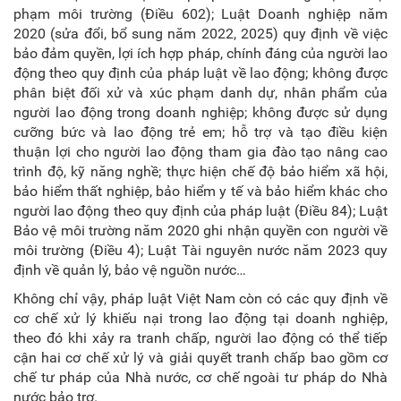
phạm môi trường (Điều 602); Luật Doanh nghiệp năm
2020 (sửa đổi, bổ sung năm 2022, 2025) quy định về việc
bảo đảm quyền, lợi ích hợp pháp, chính đáng của người lao
động theo quy định của pháp luật về lao động; không được
phân biệt đối xử và xúc phạm danh dự, nhân phẩm của
người lao động trong doanh nghiệp; không được sử dụng
cưỡng bức và lao động trẻ em; hỗ trợ và tạo điều kiện
thuận lợi cho người lao động tham gia đào tạo nâng cao
trình độ, kỹ năng nghề; thực hiện chế độ bảo hiểm xã hội,
bảo hiểm thất nghiệp, bảo hiểm y tế và bảo hiểm khác cho
người lao động theo quy định của pháp luật (Điều 84); Luật
Bảo vệ môi trường năm 2020 ghi nhận quyền con người về
môi trường (Điều 4); Luật Tài nguyên nước năm 2023 quy
định về quản lý, bảo vệ nguồn nước…
Không chỉ vậy, pháp luật Việt Nam còn có các quy định về
cơ chế xử lý khiếu nại trong lao động tại doanh nghiệp,
theo đó khi xảy ra tranh chấp, người lao động có thể tiếp
cận hai cơ chế xử lý và giải quyết tranh chấp bao gồm cơ
chế tư pháp của Nhà nước, cơ chế ngoài tư pháp do Nhà
nước bảo trợ.