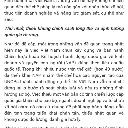
kinh doanh tại Việt Nam. Những vấn đề này không chỉ liên
quan đến thể chế pháp lý mà còn gắn với nhận thức xã hội,
thực tiễn doanh nghiệp và năng lực giám sát, cụ thể như
sau:
Thứ nhất, t
hiếu khung chính sách tổng thể và định hướng
quốc gia rõ ràng
.
Như đã đề cập, một trong những vấn đề quan trọng nhất
hiện nay là việc Việt Nam chưa xây dựng và ban hành
Chiến lược hoặc K
ế hoạch hành động quốc gia
về kinh
doanh và quyền con người (NAP) đúng theo tiêu chuẩn
quốc tế. Trong khi nhiều nước trên thế giới (hơn 40 nước)
đã triển khai NAP nhằm thể chế hóa các nguyên tắc của
UNGPs thành hành động cụ thể, thì Việt Nam vẫn mới chỉ
dừng lại ở bước rà soát pháp luật và nêu ra những định
hướng sơ bộ. Việc thiếu một văn bản có tính chiến lược cấp
quốc gia khiến cho các bộ, ngành, doanh nghiệp và tổ chức
xã hội chưa có căn cứ chung để phối hợp hành động, dẫn
đến tình trạng triển khai phân tán, thiếu nhất quán và
không được đo lường, đánh giá hợp lý.