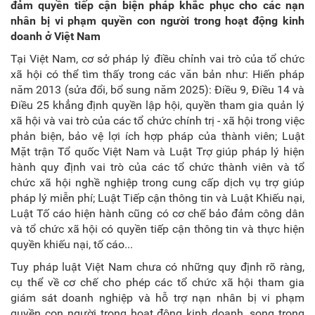
đảm quyền tiếp cận biện pháp khắc phục cho các nạn
nhân bị vi phạm
quyền con người trong hoạt động kinh
doanh
ở Việt Nam
Tại Việt Nam, cơ sở pháp lý điều chỉnh vai trò của tổ chức
xã hội có thể tìm thấy trong các văn bản như: Hiến pháp
năm 2013 (sửa đổi, bổ sung năm 2025): Điều 9, Điều 14 và
Điều 25 khẳng định quyền lập hội, quyền tham gia quản lý
xã hội và vai trò của các tổ chức chính trị - xã hội trong việc
phản biện, bảo vệ lợi ích hợp pháp của thành viên; Luật
Mặt trận Tổ quốc Việt Nam và Luật Trợ giúp pháp lý hiện
hành quy định vai trò của các tổ chức thành viên và tổ
chức xã hội nghề nghiệp trong cung cấp dịch vụ trợ giúp
pháp lý miễn phí; Luật Tiếp cận thông tin và Luật Khiếu nại,
Luật Tố cáo hiện hành cũng có cơ chế bảo đảm công dân
và tổ chức xã hội có quyền tiếp cận thông tin và thực hiện
quyền khiếu nại, tố cáo...
Tuy pháp luật Việt Nam chưa có những quy định rõ ràng,
cụ thể về cơ chế cho phép các tổ chức xã hội tham gia
giám sát doanh nghiệp và hỗ trợ nạn nhân bị vi phạm
quyền con người trong hoạt động kinh doanh, song trong