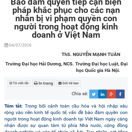
Bảo đảm quyền tiếp cận biện
pháp khắc phục cho các nạn
nhân bị vi phạm quyền con
người trong hoạt động kinh
doanh ở Việt Nam
04/07/2026
ThS. NGUYỄN MẠNH TUÂN
Trường Đại học Hải Dương, NCS. Trường Đại học Luật, Đại
học Quốc gia Hà Nội.
In trang
Từ viết tắt
Gửi tới bạn
Chia sẻ:
Tóm
tắt
:
Trong bối cảnh toàn cầu hóa và hội nhập sâu
rộng vào nền kinh tế quốc tế, vấn đề bảo đảm quyền con
người trong hoạt động kinh doanh tại Việt Nam ngày càng
nhận được sự quan tâm từ phía Nhà nước, cộng đồng
doanh nghiệp và các tổ chức xã hội. Tuy nhiên, xét tổng