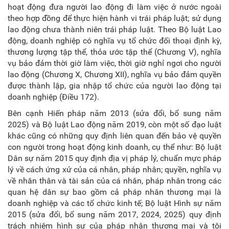
hoạt động đưa người lao động đi làm việc ở nước ngoài
theo hợp đồng để thực hiện hành vi trái pháp luật; sử dụng
lao động chưa thành niên trái pháp luật. Theo Bộ luật Lao
động, doanh nghiệp có nghĩa vụ tổ chức đối thoại định kỳ,
thương lượng tập thể, thỏa ước tập thể (Chương V), nghĩa
vụ bảo đảm thời giờ làm việc, thời giờ nghỉ ngơi cho người
lao động (Chương X, Chương XII), nghĩa vụ bảo đảm quyền
được thành lập, gia nhập tổ chức của người lao động tại
doanh nghiệp (Điều 172).
Bên cạnh Hiến pháp năm 2013 (sửa đổi, bổ sung năm
2025) và Bộ luật Lao động năm 2019, còn một số đạo luật
khác cũng có những quy định liên quan đến bảo vệ quyền
con người trong hoạt động kinh doanh, cụ thể như: Bộ luật
Dân sự năm 2015 quy định địa vị pháp lý, chuẩn mực pháp
lý về cách ứng xử của cá nhân, pháp nhân; quyền, nghĩa vụ
về nhân thân và tài sản của cá nhân, pháp nhân trong các
quan hệ dân sự bao gồm cả pháp nhân thương mại là
doanh nghiệp và các tổ chức kinh tế; Bộ luật Hình sự năm
2015 (sửa đổi, bổ sung năm 2017, 2024, 2025)
quy định
trách nhiệm hình sự của pháp nhân thương mại
và tội