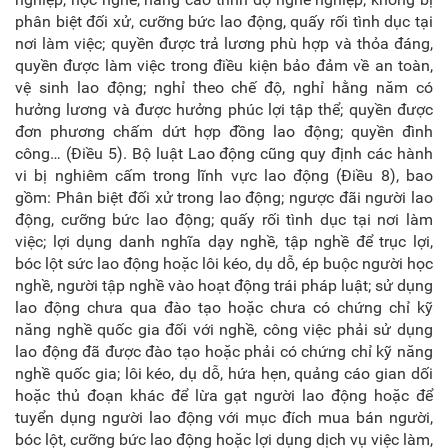
phân biệt đối xử, cưỡng bức lao động, quấy rối tình dục tại
nơi làm việc; quyền được trả lương phù hợp và
th
ỏa đáng,
quyền được làm việc trong điều kiện bảo đảm về an toàn,
vệ sinh lao động; nghỉ theo chế độ, nghỉ hằng năm có
hưởng lương và được hưởng phúc lợi tập thể; quyền được
đơn phương chấm dứt hợp đồng lao động; quyền đình
công… (Điều 5). Bộ luật Lao động cũng quy định các hành
vi bị nghiêm cấm trong lĩnh vực lao động (Điều 8), bao
gồm: Phân biệt đối xử trong lao động; ngược đãi người lao
động, cưỡng bức lao động; quấy rối tình dục tại nơi làm
việc; lợi dụng danh nghĩa dạy nghề, tập nghề để trục lợi,
bóc lột sức lao động hoặc lôi kéo, dụ dỗ, ép buộc người học
nghề, người tập nghề vào hoạt động trái pháp luật; sử dụng
lao động chưa qua đào tạo hoặc chưa có chứng chỉ kỹ
năng nghề quốc gia đối với nghề, công việc phải sử dụng
lao động đã được đào tạo hoặc phải có chứng chỉ kỹ năng
nghề quốc gia; lôi kéo, dụ dỗ, hứa hẹn, quảng cáo gian dối
hoặc thủ đoạn khác để lừa gạt người lao động hoặc để
tuyển dụng người lao động với mục đích mua bán người,
bóc lột, cưỡng bức lao động hoặc lợi dụng dịch vụ việc làm,