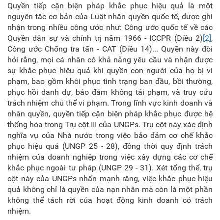
Quyền tiếp cận biện pháp khắc phục hiệu quả là một
nguyên tắc cơ bản của Luật nhân quyền quốc tế, được ghi
nhận trong nhiều công ước như: Công ước quốc tế về các
Quyền dân sự và chính trị năm 1966 - ICCPR (Điều 2)
[2]
,
Công ước Chống tra tấn - CAT (Điều 14)... Quyền này đòi
hỏi rằng, mọi cá nhân có khả năng yêu cầu và nhận được
sự khắc phục hiệu quả khi quyền con người của họ bị vi
phạm, bao gồm khôi phục tình trạng ban đầu, bồi thường,
phục hồi danh dự, bảo đảm không tái phạm, và truy cứu
trách nhiệm chủ thể vi phạm. Trong lĩnh vực kinh doanh và
nhân quyền, quyền tiếp cận biện pháp khắc phục được hệ
thống hóa trong Trụ cột III của UNGPs. Trụ cột này xác định
nghĩa vụ của Nhà nước trong việc bảo đảm cơ chế khắc
phục hiệu quả (UNGP 25 - 28), đồng thời quy định trách
nhiệm của doanh nghiệp trong việc xây dựng các cơ chế
khắc phục ngoài tư pháp (UNGP 29 - 31). Xét tổng thể, trụ
cột này của UNGPs nhấn mạnh rằng, việc khắc phục hiệu
quả không chỉ là quyền của nạn nhân mà còn là một phần
không thể tách rời của hoạt động kinh doanh có trách
nhiệm.