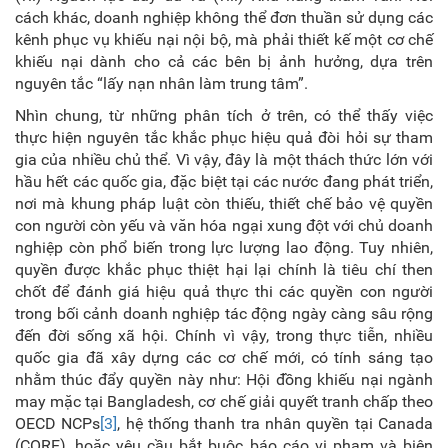
cách khác, doanh nghiệp không thể đơn thuần sử dụng các
kênh phục vụ khiếu nại nội bộ, mà phải thiết kế một cơ chế
khiếu nại dành cho cả các bên bị ảnh hưởng, dựa trên
nguyên tắc “lấy nạn nhân làm trung tâm”.
Nhìn chung, từ những phân tích ở trên, có thể thấy việc
thực hiện nguyên tắc khắc phục hiệu quả đòi hỏi sự tham
gia của nhiều chủ thể. Vì vậy, đây là một thách thức lớn với
hầu hết các quốc gia, đặc biệt tại các nước đang phát triển,
nơi mà khung pháp luật còn thiếu, thiết chế bảo vệ quyền
con người còn yếu và văn hóa ngại xung đột với chủ doanh
nghiệp còn phổ biến trong lực lượng lao động. Tuy nhiên,
quyền được khắc phục thiệt hại lại chính là tiêu chí then
chốt để đánh giá hiệu quả thực thi các quyền con người
trong bối cảnh doanh nghiệp tác động ngày càng sâu rộng
đến đời sống xã hội. Chính vì vậy, trong thực tiễn, nhiều
quốc gia đã xây dựng các cơ chế mới, có tính sáng tạo
nhằm thúc đẩy quyền này như: Hội đồng khiếu nại ngành
may mặc tại Bangladesh, cơ chế giải quyết tranh chấp theo
OECD NCPs
[3]
, hệ thống thanh tra nhân quyền tại Canada
(CORE), hoặc yêu cầu bắt buộc báo cáo vi phạm và biện