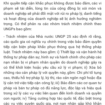
Khi quyền tiếp cận khắc phục không được bảo đảm, các vi
phạm sẽ tái diễn, lòng tin của cộng đồng bị xói mòn và
doanh nghiệp sẽ phải đối mặt với rủi ro pháp lý, danh tiếng
và hoạt động của doanh nghiệp sẽ bị ảnh hưởng nghiêm
trọng. Có thể phân ra các nhóm trách nhiệm chính theo
UNGPs bao gồm:
- Trách nhiệm của Nhà nước: UNGP 25 xác định rõ rằng,
các quốc gia có nghĩa vụ chính trong việc bảo đảm quyền
tiếp cận biện pháp khắc phục thông qua hệ thống pháp
luật. Trách nhiệm này bao gồm: i) Thiết lập và vận hành hệ
thống tư pháp dân sự, hình sự và hành chính cho phép các
nạn nhân bị vi phạm nhân quyền do doanh nghiệp gây ra
có thể khởi kiện hoặc yêu cầu xử lý vi phạm; ii) Xóa bỏ
những rào cản pháp lý với quyền này, gồm: Chi phí tố tụng
cao, thiếu hỗ trợ pháp lý, kỳ thị, rào cản ngôn ngữ hoặc địa
lý cản trở việc tiếp cận công lý; iii) Bảo đảm các cơ quan tư
pháp và bán tư pháp có đủ năng lực, độc lập và hiệu quả
trong xử lý các vụ việc liên quan đến kinh doanh và quyền
con người; iv) Tăng cường hợp tác quốc tế, đặc biệt trong
các vụ việc xuyên quốc gia, nơi nạn nhân gặp khó khăn