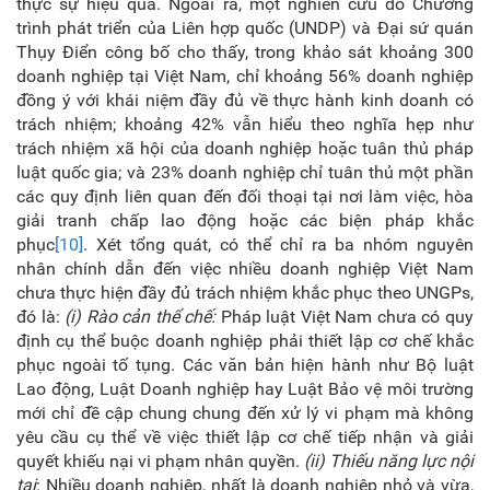
thực sự hiệu quả. Ngoài ra, một nghiên cứu do Chương
trình phát triển của Liên hợp quốc (UNDP) và Đại sứ quán
Thụy Điển công bố cho thấy, trong khảo sát khoảng 300
doanh nghiệp tại Việt Nam, chỉ khoảng 56% doanh nghiệp
đồng ý với khái niệm đầy đủ về thực hành kinh doanh có
trách nhiệm; khoảng 42% vẫn hiểu theo nghĩa hẹp như
trách nhiệm xã hội của doanh nghiệp hoặc tuân thủ pháp
luật quốc gia; và 23% doanh nghiệp chỉ tuân thủ một phần
các quy định liên quan đến đối thoại tại nơi làm việc, hòa
giải tranh chấp lao động hoặc các biện pháp khắc
phục
[10]
. Xét tổng quát, có thể chỉ ra ba nhóm nguyên
nhân chính dẫn đến việc nhiều doanh nghiệp Việt Nam
chưa thực hiện đầy đủ trách nhiệm khắc phục theo UNGPs,
đó là:
(i)
Rào cản thể chế:
Pháp luật Việt Nam chưa có quy
định cụ thể buộc doanh nghiệp phải thiết lập cơ chế khắc
phục ngoài tố tụng. Các văn bản hiện hành như Bộ luật
Lao động, Luật Doanh nghiệp hay Luật Bảo vệ môi trường
mới chỉ đề cập chung chung đến xử lý vi phạm mà không
yêu cầu cụ thể về việc thiết lập cơ chế tiếp nhận và giải
quyết khiếu nại vi phạm nhân quyền.
(ii) Thiếu năng lực nội
tại
: Nhiều doanh nghiệp, nhất là doanh nghiệp nhỏ và vừa,