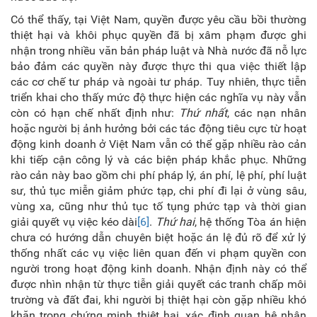
Có thể thấy, tại Việt Nam, quyền được yêu cầu bồi thường
thiệt hại và khôi phục quyền đã bị xâm phạm được ghi
nhận trong nhiều văn bản pháp luật và Nhà nước đã nỗ lực
bảo đảm các quyền này được thực thi qua việc thiết lập
các cơ chế tư pháp và ngoài tư pháp. Tuy nhiên, thực tiễn
triển khai cho thấy mức độ thực hiện các nghĩa vụ này vẫn
còn có hạn chế nhất định như:
Thứ nhất
, các nạn nhân
hoặc người bị ảnh hưởng bởi các tác động tiêu cực từ hoạt
động kinh doanh ở Việt Nam vẫn có thể gặp nhiều rào cản
khi tiếp cận công lý và các biện pháp khắc phục. Những
rào cản này bao gồm chi phí pháp lý, án phí, lệ phí, phí luật
sư, thủ tục miễn giảm phức tạp, chi phí đi lại ở vùng sâu,
vùng xa, cũng như thủ tục tố tụng phức tạp và thời gian
giải quyết vụ việc kéo dài
[6]
.
Thứ hai
, hệ thống Tòa án hiện
chưa có hướng dẫn chuyên biệt hoặc án lệ đủ rõ để xử lý
thống nhất các vụ việc liên quan đến vi phạm quyền con
người trong hoạt động kinh doanh. Nhận định này có thể
được nhìn nhận từ thực tiễn giải quyết các tranh chấp môi
trường và đất đai, khi người bị thiệt hại còn gặp nhiều khó
khăn trong chứng minh thiệt hại, xác định quan hệ nhân