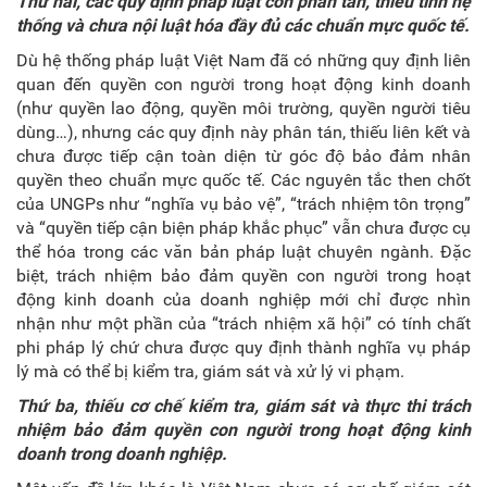
Thứ hai
, c
ác quy định pháp luật còn phân tán, thiếu tính hệ
thống và chưa nội luật hóa đầy đủ các chuẩn mực quốc tế
.
Dù hệ thống pháp luật Việt Nam đã có những quy định liên
quan đến quyền con người trong hoạt động kinh doanh
(như quyền lao động, quyền môi trường, quyền người tiêu
dùng…), nhưng các quy định này phân tán, thiếu liên kết và
chưa được tiếp cận toàn diện từ góc độ bảo đảm nhân
quyền theo chuẩn mực quốc tế. Các nguyên tắc then chốt
của UNGPs như “nghĩa vụ bảo vệ”, “trách nhiệm tôn trọng”
và “quyền tiếp cận biện pháp khắc phục” vẫn chưa được cụ
thể hóa trong các văn bản pháp luật chuyên ngành. Đặc
biệt, trách nhiệm bảo đảm quyền con người trong hoạt
động kinh doanh của doanh nghiệp mới chỉ được nhìn
nhận như một phần của “trách nhiệm xã hội” có tính chất
phi pháp lý chứ chưa được quy định thành nghĩa vụ pháp
lý mà có thể bị kiểm tra, giám sát và xử lý vi phạm.
Thứ ba
,
t
hiếu cơ chế kiểm tra, giám sát và thực thi trách
nhiệm bảo đảm quyền con người trong hoạt động kinh
doanh trong doanh nghiệp
.