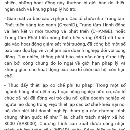
nhiên, những hoạt động này thường bị giới hạn do thiếu
ngân sách và khung pháp lý hỗ trợ.
- Giám sát và báo cáo vi phạm: Các tổ chức như Trung tâm
Phát triển sáng tạo xanh (GreenID), Trung tâm Hành động
và liên kết vì môi trường và phát triển (CHANGE), hoặc
Trung tâm Phát triển nông thôn bền vững (SRD) đã tham
gia vào hoạt động giám sát môi trường, đã công bố một số
báo cáo độc lập về vi phạm của doanh nghiệp đối với cộng
đồng. Tuy nhiên, không phải báo cáo nào cũng được tiếp
cận bởi công chúng do lo ngại về giới hạn pháp lý và
không gian cho hoạt động của các tổ chức xã hội còn hạn
chế.
- Thúc đẩy thiết lập cơ chế phi tư pháp: Trong một số
ngành hàng như dệt may hoặc nông nghiệp hữu cơ, các tổ
chức xã hội đã đóng vai trò cầu nối giữa doanh nghiệp và
người lao động trong việc thiết lập các cơ chế khiếu nại nội
bộ, đặc biệt khi doanh nghiệp tham gia các chương trình
chứng nhận quốc tế như Tiêu chuẩn trách nhiệm xã hội
8000 (SA8000), Chương trình sản xuất được công nhận
trách nhiệm toàn cầu (WRAP) hoặc Sáng kiến tuân thủ