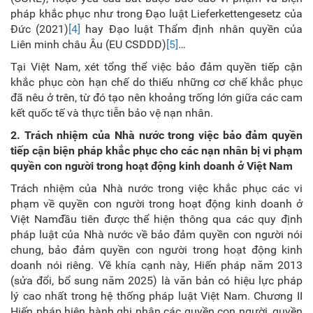
pháp khắc phục như trong Đạo luật Lieferkettengesetz của
Đức (2021)
[4]
hay Đạo luật Thẩm định nhân quyền của
Liên minh châu Âu (EU CSDDD)
[5]
…
Tại Việt Nam, xét tổng thể việc bảo đảm quyền tiếp cận
khắc phục còn hạn chế do thiếu những cơ chế khắc phục
đã nêu ở trên, từ đó tạo nên khoảng trống lớn giữa các cam
kết quốc tế và thực tiễn bảo vệ nạn nhân.
2. Trách nhiệm của
N
hà nước trong việc bảo đảm quyền
tiếp cận biện pháp khắc phục cho các nạn nhân bị vi phạm
quyền con người trong hoạt động kinh doanh
ở Việt Nam
Trách nhiệm của Nhà nước trong việc khắc phục các vi
phạm về quyền con người trong hoạt động kinh doanh ở
Việt Nam
đầu tiên được thể hiện thông qua các quy định
pháp l
uật của Nhà nước về bảo đảm quyền con người nói
chung, bảo đảm quyền con người trong hoạt động kinh
doanh nói riêng. Về khía cạnh này, Hiến pháp năm 2013
(sửa đổi, bổ sung năm 2025) là văn bản có hiệu lực pháp
lý cao nhất trong hệ thống pháp luật Việt Nam. Chương II
Hiến pháp hiện hành ghi nhận các quyền con người, quyền