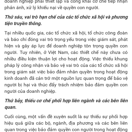
doanh nghiệp phải thiết lập và công khai cơ chế tiếp nhận
phản ánh, xử lý khiếu nại về quyền con người
.
Thứ sáu
,
v
ai trò hạn chế của các tổ chức xã hội và phương
tiện truyền thông
.
Tại nhiều quốc gia, các tổ chức xã hội, tổ chức công đoàn
và báo chí đóng vai trò trọng yếu trong việc giám sát, phát
hiện và gây áp lực để doanh nghiệp tôn trọng quyền con
người. Tuy nhiên, ở Việt Nam, các thiết chế này chưa có
nhiều điều kiện thuận lợi cho hoạt động. Việc thiếu khung
pháp lý công nhận và bảo vệ vai trò của các tổ chức xã hội
trong giám sát việc bảo đảm nhân quyền trong hoạt động
kinh doanh đã cản trở một nguồn lực quan trọng để bảo vệ
người bị hại và thúc đẩy trách nhiệm bảo đảm quyền con
người của doanh nghiệp.
Thứ bảy
,
t
hiếu cơ chế phối hợp liên ngành và
các bên
liên
quan
.
Cuối cùng, một vấn đề xuyên suốt là sự thiếu sự phối hợp
hiệu quả giữa các bộ, ngành, địa phương và các bên liên
quan trong việc bảo đảm quyền con người
trong hoạt động