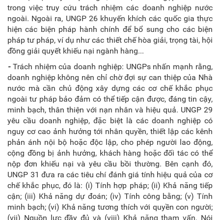
trong việc truy cứu trách nhiệm các doanh nghiệp nước
ngoài. Ngoài ra, UNGP 26 khuyến khích các quốc gia thực
hiện các biện pháp hành chính để bổ sung cho các biện
pháp tư pháp, ví dụ như các thiết chế hòa giải, trọng tài, hội
đồng giải quyết khiếu nại ngành hàng...
-
Trách nhiệm của doanh nghiệp: UNGPs nhấn mạnh rằng,
doanh nghiệp không nên chỉ chờ đợi sự can thiệp của Nhà
nước mà cần chủ động xây dựng các cơ chế khắc phục
ngoài tư pháp bảo đảm có thể tiếp cận được, đáng tin cậy,
minh bạch, thân thiện với nạn nhân và hiệu quả. UNGP 29
yêu cầu doanh nghiệp, đặc biệt là các doanh nghiệp có
nguy cơ cao ảnh hưởng tới nhân quyền, thiết lập các kênh
phản ánh nội bộ hoặc độc lập, cho phép người lao động,
cộng đồng bị ảnh hưởng, khách hàng hoặc đối tác có thể
nộp đơn khiếu nại và yêu cầu bồi thường. Bên cạnh đó,
UNGP 31 đưa
ra các tiêu chí đánh giá
tính hiệu quả của
cơ
chế khắc phục, đó là: (i)
Tính hợp pháp; (ii) Khả năng tiếp
cận; (iii) Khả năng dự đoán; (iv) Tính công bằng; (v) Tính
minh bạch; (vi) Khả năng tương thích với quyền con người;
(vii) Nguồn lực đầy đủ và (viii) Khả năng tham vấn. Nói