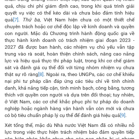
quả, chịu chi phí giám định cao, trong khi quá trình giải
quyết vụ việc có thể kéo dài và chưa bảo đảm tính hiệu
quả
[7]
.
Thứ ba
, Việt Nam hiện chưa có một thiết chế
chuyên trách hoặc cơ chế độc lập về kinh doanh và quyền
con người. Mặc dù Chương trình hành động quốc gia về
thực hành kinh doanh có trách nhiệm giai đoạn 2023 -
2027 đã được ban hành, các nhiệm vụ chủ yếu vẫn tập
trung vào rà soát, hoàn thiện chính sách, nâng cao năng
lực và hiệu quả thực thi pháp luật, trong khi cơ chế giám
sát và đánh giá cụ thể đối với từng nhóm nhiệm vụ chưa
thật sự rõ ràng
[8]
. Ngoài ra, theo UNGPs, các cơ chế khiếu
nại phi tư pháp cần đáp ứng các tiêu chí về tính chính
danh, khả năng tiếp cận, tính minh bạch, công bằng, tương
thích với quyền con người và dựa trên đối thoại; tuy nhiên,
ở Việt Nam, các cơ chế khắc phục phi tư pháp do doanh
nghiệp hoặc ngành hàng vận hành vẫn còn mới và chưa
có bộ tiêu chuẩn pháp lý cụ thể để đánh giá hiệu quả
[9]
.
Xét tổng thể, mặc dù Nhà nước Việt Nam đã có nhiều nỗ
lực trong việc thực hiện trách nhiệm bảo đảm quyền tiếp
cận biện pháp khắc phục cho các nạn nhân bị vi phạm