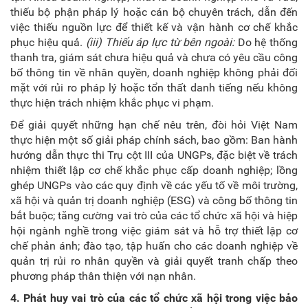
thiếu bộ phận pháp lý hoặc cán bộ chuyên trách, dẫn đến
việc thiếu nguồn lực để thiết kế và vận hành cơ chế khắc
phục hiệu quả.
(iii) Thiếu áp lực từ bên ngoài:
Do hệ thống
thanh tra, giám sát chưa hiệu quả và chưa có yêu cầu công
bố thông tin về nhân quyền, doanh nghiệp không phải đối
mặt với rủi ro pháp lý hoặc tổn thất danh tiếng nếu không
thực hiện trách nhiệm khắc phục vi phạm.
Để giải quyết những hạn chế nêu trên, đòi hỏi Việt Nam
thực hiện một số giải pháp chính sách, bao gồm: Ban hành
hướng dẫn thực thi Trụ cột III của UNGPs, đặc biệt về trách
nhiệm thiết lập cơ chế khắc phục cấp doanh nghiệp; lồng
ghép UNGPs vào các quy định về các yếu tố về môi trường,
xã hội và quản trị doanh nghiệp (ESG) và công bố thông tin
bắt buộc; tăng cường vai trò của các tổ chức xã hội và hiệp
hội ngành nghề trong việc giám sát và hỗ trợ thiết lập cơ
chế phản ánh; đào tạo, tập huấn cho các doanh nghiệp về
quản trị rủi ro nhân quyền và giải quyết tranh chấp theo
phương pháp thân thiện với nạn nhân.
4. Phát huy vai trò của các tổ chức xã hội trong việc bảo