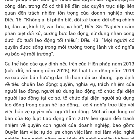
công dân, trong đó có thể kể đến các quyền trực tiếp liên
quan đến trách nhiệm tôn trọng của doanh nghiệp như:
Điều 16: “Không ai bị phân biệt đối xử trong đời sống chính
trị, dân sự, kinh tế,
văn h
óa, xã hội”; Điều 35: “Nghiêm cấm
phân biệt đối xử, cưỡng bức lao động, sử dụng nhân công
dưới độ tuổi lao động tối thiểu”; Điều 43: “Mọi người có
quyền được sống trong môi trường trong lành và có nghĩa
vụ bảo vệ môi trường”.
Cụ
thể h
óa các quy định nêu trên của Hiến pháp năm 2013
(sửa đổi, bổ sung năm 2025), Bộ luật Lao động năm 2019
và các văn bản hướng dẫn thi hành đã có những quy định
về tiêu chuẩn lao động; quyền, nghĩa vụ, trách nhiệm của
người lao động, người sử dụng lao động, tổ chức đại diện
người lao động tại cơ sở, tổ chức đại diện người sử dụng
lao động trong quan hệ lao động... có ý nghĩa trực tiếp với
việc bảo vệ quyền của người lao động. Một số nội dung cơ
bản của Bộ luật Lao động năm 2019 liên quan đến trách
nhiệm về quyền con người của doanh nghiệp, bao gồm:
Quyền làm việc; tự do lựa chọn việc làm, nơi làm việc, nghề
nghiệp, học nghề, nâng cao trình độ nghề nghiệp; không bị