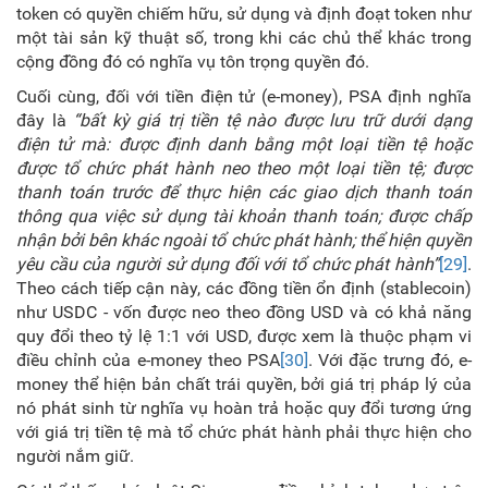
token có quyền chiếm hữu, sử dụng và định đoạt token như
một tài sản kỹ thuật số, trong khi các chủ thể khác trong
cộng đồng đó có nghĩa vụ tôn trọng quyền đó.
Cuối cùng, đối với tiền điện tử (e-money), PSA định nghĩa
đây là
“bất kỳ giá trị tiền tệ nào được lưu trữ dưới dạng
điện tử mà: được định danh bằng một loại tiền tệ
hoặc
được tổ chức phát hành neo theo một loại tiền tệ
; được
thanh toán trước để thực hiện các giao dịch thanh toán
thông qua việc sử dụng tài khoản thanh toán; được chấp
nhận bởi bên khác ngoài tổ chức phát hành; thể hiện quyền
yêu cầu của người sử dụng đối với tổ chức phát hành”
[29]
.
Theo cách tiếp cận này, các đồng tiền ổn định (stablecoin)
như USDC - vốn được neo theo đồng USD và có khả năng
quy đổi theo tỷ lệ 1:1 với USD, được xem là thuộc phạm vi
điều chỉnh của e-money theo PSA
[30]
. Với đặc trưng đó, e-
money thể hiện bản chất trái quyền, bởi giá trị pháp lý của
nó phát sinh từ nghĩa vụ hoàn trả hoặc quy đổi tương ứng
với giá trị tiền tệ mà tổ chức phát hành phải thực hiện cho
người nắm giữ.