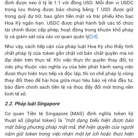
định được neo ở tỷ lệ 1:1 với đồng USD. Mỗi đơn vị USDC
trong lưu thông được bảo chứng bằng 1 USD được giữ
trong quỹ dự trữ, bao gồm tiền mặt và trái phiếu kho bạc
Hoa Kỳ ngắn hạn. USDC được phát hành bởi các tổ chức
tài chính được cấp phép, hoạt động trong khuôn khổ pháp
lý và giám sát của các cơ quan quản lý
[24]
.
Như vậy, cách tiếp cận của pháp luật Hoa Kỳ cho thấy tính
chất pháp lý của token gắn chặt
với bản chất quyền mà nó
đại diện trên thực tế. Khi việc thực thi quyền thay đổi, từ
việc phụ thuộc vào nghĩa vụ của bên phát hành sang việc
được thực hiện trực tiếp và độc lập
, thì cơ chế pháp lý cũng
thay đổi theo để hài hòa giữa mục tiêu bảo vệ nhà đầu tư,
bảo đảm chính sách tiền tệ và thúc đẩy đổi mới trong nền
kinh tế số.
2.2.
Pháp luật Singapore
Cơ quan Tiền tệ Singapore (MAS) định nghĩa token kỹ
thuật số (digital token) là
“một dạng biểu hiện được bảo
mật bằng phương pháp mật mã, thể hiện quyền của người
nắm giữ token trong việc nhận một lợi ích hoặc thực hiện