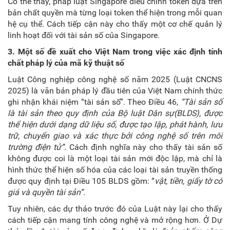
Có thể thấy, pháp luật Singapore điều chỉnh token dựa trên
bản chất quyền mà từng loại token thể hiện
trong mỗi quan
hệ cụ thể. Cách tiếp cận này cho thấy
một cơ chế quản lý
linh hoạt đối với tài sản số của Singapore.
3.
Một số đề xuất cho Việt Nam trong việc xác định tính
chất pháp lý của mã kỹ thuật số
Luật Công nghiệp công nghệ số năm 2025 (Luật CNCNS
2025) là văn bản pháp lý đầu tiên của Việt Nam chính thức
ghi nhận khái niệm “tài sản số”. Theo Điều 46,
“Tài sản số
là tài sản theo quy định của Bộ luật Dân sự
(BLDS)
, được
thể hiện dưới dạng dữ liệu số, được tạo lập, phát hành, lưu
trữ, chuyển giao và xác thực bởi công nghệ số trên môi
trường điện tử”.
Cách định nghĩa này cho thấy tài sản số
không được coi là một loại tài sản mới độc lập, mà chỉ là
hình thức thể hiện số hóa của các loại tài sản truyền thống
được quy định tại Điều 105 BLDS gồm: “
vật, tiền, giấy tờ có
giá và quyền tài sản”
.
Tuy nhiên, các dự thảo trước đó của Luật này
lại cho thấy
cách tiếp cận mang tính công nghệ và mở rộng hơn. Ở
Dự