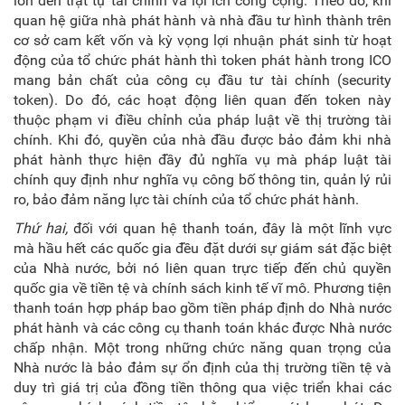
lớn đến trật tự tài chính và lợi ích công cộng. Theo đó, khi
quan hệ giữa nhà phát hành và nhà đầu tư hình thành trên
cơ sở cam kết vốn và kỳ vọng lợi nhuận phát sinh từ hoạt
động của tổ chức phát hành thì token phát hành trong ICO
mang bản chất của công cụ đầu tư tài chính (security
token). Do đó, các hoạt động liên quan đến token này
thuộc phạm vi điều chỉnh của pháp luật về thị trường tài
chính. Khi đó, quyền của nhà đầu được bảo đảm khi nhà
phát hành thực hiện đầy đủ nghĩa vụ mà pháp luật tài
chính quy định như nghĩa vụ công bố thông tin, quản lý rủi
ro, bảo đảm năng lực tài chính của tổ chức phát hành.
Thứ hai,
đối với quan hệ thanh toán, đây là một lĩnh vực
mà hầu hết các quốc gia đều đặt dưới sự giám sát đặc biệt
của Nhà nước, bởi nó liên quan trực tiếp đến chủ quyền
quốc gia về tiền tệ và chính sách kinh tế vĩ mô. Phương tiện
thanh toán hợp pháp bao gồm tiền pháp định do Nhà nước
phát hành và các công cụ thanh toán khác được Nhà nước
chấp nhận. Một trong những chức năng quan trọng của
Nhà nước là bảo đảm sự ổn định của thị trường tiền tệ và
duy trì giá trị của đồng tiền thông qua việc triển khai các