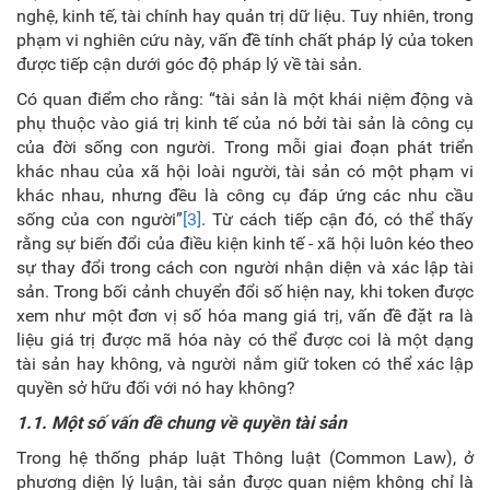
nghệ, kinh tế, tài chính hay quản trị dữ liệu. Tuy nhiên, trong
phạm vi nghiên cứu này, vấn đề tính chất pháp lý của token
được tiếp cận dưới góc độ pháp lý về tài sản.
Có quan điểm cho rằng: “tài sản là một khái niệm động và
phụ thuộc vào giá trị kinh tế của nó bởi tài sản là công cụ
của đời sống con người. Trong mỗi giai đoạn phát triển
khác nhau của xã hội loài người, tài sản có một phạm vi
khác nhau, nhưng đều là công cụ đáp ứng các nhu cầu
sống của con người”
[3]
. Từ cách tiếp cận đó, có thể thấy
rằng sự biến
đổi của điều kiện kinh tế
-
xã hội luôn kéo theo
sự thay đổi trong cách con người nhận diện và xác lập tài
sản. Trong bối cảnh chuyển đổi số hiện nay, khi token được
xem như một đơn vị số hóa mang giá trị, vấn đề đặt ra là
liệu giá trị được mã hóa này có thể được coi là một dạng
tài sản hay không, và người nắm giữ token có thể xác lập
quyền sở hữu đối với nó hay không?
1.1.
Một số vấn đề chung về quyền tài sản
Trong hệ thống pháp luật Thông luật (Common Law), ở
phương diện lý luận, tài sản được quan niệm không chỉ là