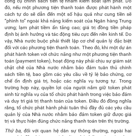
công cụ chính sách tiền tệ nhằm kiểm soát lạm phát. Do
đó, nếu một phương tiện thanh toán được phát hành một
cách tự do sẽ dẫn đến một số hậu quả như cung tiền sẽ
“phình to” ngoài khả năng kiểm soát của Ngân hàng Trung
ương; lạm phát tiềm ẩn tăng cao; giá trị đồng tiền pháp
định bị ảnh hưởng và tác động tiêu cực đến nền kinh tế. Do
vậy, Nhà nước buộc phải thiết lập cơ chế quản lý đặc biệt
đối với các phương tiện thanh toán. Theo đó, khi một dự án
phát hành token với chức năng như một phương tiện thanh
toán (payment token), hoạt động này phải chịu sự giám sát
chặt chẽ của Nhà nước nhằm bảo đảm tuân thủ chính
sách tiền tệ, bao gồm các yêu cầu về tỷ lệ bảo chứng, cơ
chế ổn định giá trị, hoặc các nghĩa vụ tương tự. Trong
trường hợp này, quyền lợi của người nắm giữ token phát
sinh từ nghĩa vụ của tổ chức phát hành trong việc bảo đảm
và duy trì giá trị thanh toán của token. Điều đó đồng nghĩa
rằng, tổ chức phát hành phải tuân thủ đầy đủ các yêu cầu
quản lý của Nhà nước nhằm bảo đảm token giữ được giá
trị và thực hiện đúng chức năng thanh toán trên thị trường.
Thứ ba,
đối với quan hệ dân sự thông thường, ngoài hai