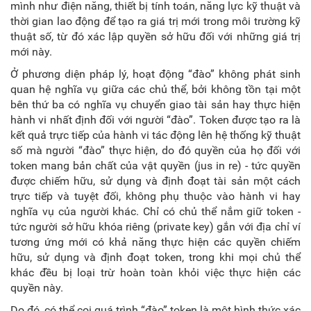
mình như
điện năng, thiết bị tính toán, năng lực kỹ thuật và
thời gian lao động để tạo ra giá trị mới trong môi trường kỹ
thuật số, từ đó xác lập quyền sở hữu đối với những giá trị
mới này.
Ở phương diện pháp lý, hoạt động “đào” không phát sinh
quan hệ nghĩa vụ giữa các chủ thể, bởi không tồn tại một
bên thứ ba có nghĩa vụ chuyển giao tài sản hay thực hiện
hành vi nhất định đối với người “đào”. Token được tạo ra là
kết quả trực tiếp của hành vi tác động lên hệ thống kỹ thuật
số mà người “đào” thực hiện, do đó quyền của họ đối với
token mang bản chất của vật quyền (jus in re) - tức quyền
được chiếm hữu, sử dụng và định đoạt tài sản một cách
trực tiếp và tuyệt đối, không phụ thuộc vào hành vi hay
nghĩa vụ của người khác. Chỉ có chủ thể nắm giữ token -
tức người sở hữu khóa riêng (private key) gắn với địa chỉ ví
tương ứng mới có khả năng thực hiện các quyền chiếm
hữu, sử dụng và định đoạt token, trong khi mọi chủ thể
khác đều bị loại trừ hoàn toàn khỏi việc thực hiện các
quyền này.
Do đó, có thể coi quá trình “đào” token là một hình thức xác