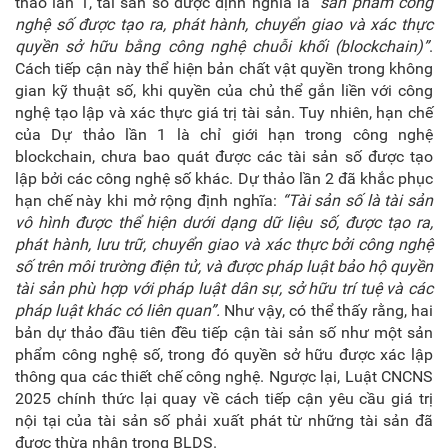
thảo lần 1, tài sản số được định nghĩa là
“sản phẩm công
nghệ số được tạo ra, phát hành, chuyển giao và xác thực
quyền sở hữu bằng công nghệ chuỗi khối (blockchain)”
.
Cách tiếp cận này thể hiện bản chất vật quyền trong không
gian kỹ thuật số, khi quyền của chủ thể gắn liền với công
nghệ tạo lập và xác thực giá trị tài sản. Tuy nhiên, hạn chế
của Dự thảo lần 1 là chỉ giới hạn trong công nghệ
blockchain, chưa bao quát được các tài sản số được tạo
lập bởi các công nghệ số khác. Dự thảo lần 2 đã khắc phục
hạn chế này khi mở rộng định nghĩa:
“Tài sản số là tài sản
vô hình được thể hiện dưới dạng dữ liệu số, được tạo ra,
phát hành, lưu trữ, chuyển giao và xác thực bởi công nghệ
số trên môi trường điện tử, và được pháp luật bảo hộ quyền
tài sản phù hợp với pháp luật dân sự, sở hữu trí tuệ và các
pháp luật khác có liên quan”.
Như vậy, có thể thấy rằng, hai
bản dự thảo đầu tiên đều tiếp cận tài sản số như một sản
phẩm công nghệ số, trong đó quyền sở hữu được xác lập
thông qua các thiết chế công nghệ. Ngược lại, Luật CNCNS
2025 chính thức lại quay về cách tiếp cận yêu cầu giá trị
nội tại của tài sản số phải xuất phát từ những tài sản đã
được thừa nhận trong BLDS.