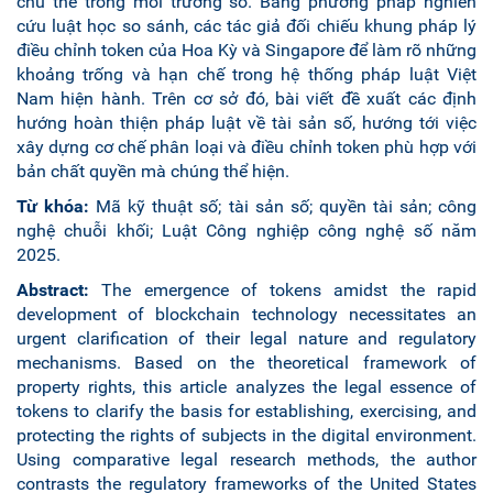
chủ thể trong môi trường số. Bằng phương pháp nghiên
cứu luật học so sánh, các tác giả đối chiếu khung pháp lý
điều chỉnh token của Hoa Kỳ và Singapore để làm rõ những
khoảng trống và hạn chế trong hệ thống pháp luật Việt
Nam hiện hành. Trên cơ sở đó, bài viết đề xuất các định
hướng hoàn thiện pháp luật về tài sản số, hướng tới việc
xây dựng cơ chế phân loại và điều chỉnh token phù hợp với
bản chất quyền mà chúng thể hiện.
Từ khóa:
Mã kỹ thuật số; tài sản số; quyền tài sản; công
nghệ chuỗi khối; Luật Công nghiệp công nghệ số năm
2025.
Abstract:
The emergence of tokens amidst the rapid
development of blockchain technology necessitates an
urgent clarification of their legal nature and regulatory
mechanisms. Based on the theoretical framework of
property rights, this article analyzes the legal essence of
tokens to clarify the basis for establishing, exercising, and
protecting the rights of subjects in the digital environment.
Using comparative legal research methods, the author
contrasts the regulatory frameworks of the United States