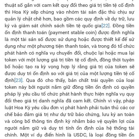
thuật số gắn với cam kết quy đổi theo giá trị tiền tệ cố định
thì Hoa Kỳ xếp chúng vào nhóm tài sản đặc thù chịu sự
quản lý chặt chẽ hơn, bao gồm các quy định về dự trữ, lưu
ký và giám sát chính sách tiền tệ quốc gia
[22]
. Đồng tiền
ổn định thanh toán (payment stable coin) được định nghĩa
là một tài sản số được sử dụng hoặc được thiết kế để sử
dụng như một phương tiện thanh toán, và trong đó tổ chức
phát hành có nghĩa vụ chuyển đổi, chuộc lại hoặc mua lại
token với một lượng giá trị tiền tệ cố định, đồng thời tuyên
bố hoặc tạo ra kỳ vọng hợp lý rằng giá trị của token sẽ
được duy trì ổn định so với giá trị của một lượng tiền tệ cố
định
[23]
. Qua đó cho thấy, bản chất trái quyền của loại
token này bởi người nắm giữ đồng tiền ổn định có quyền
pháp lý yêu cầu tổ chức phát hành thực hiện nghĩa vụ quy
đổi theo giá trị danh nghĩa đã cam kết. Chính vì vậy, pháp
luật Hoa Kỳ yêu cầu đơn vị phát hành phải tuân thủ các cơ
chế bảo đảm giá trị như dự trữ bảo chứng, lưu ký an toàn
và công bố thông tin định kỳ nhằm bảo vệ quyền lợi của
người nắm giữ và duy trì tính ổn định của hệ thống tài
chính.
Một ví dụ điển hình là USDC, là loại đồng tiền ổn