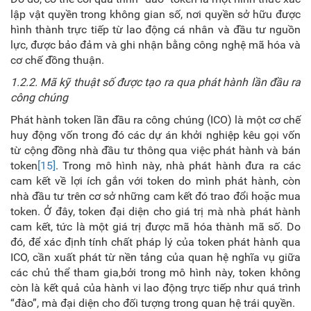
lập vật quyền trong không gian số, nơi quyền sở hữu được
hình thành trực tiếp từ lao động cá nhân và đầu tư nguồn
lực, được bảo đảm và ghi nhận bằng công nghệ mã hóa và
cơ chế đồng thuận.
1.2.2.
Mã kỹ thuật số được tạo ra qua
phát hành lần đầu ra
công chúng
Phát hành token lần đầu ra công chúng (ICO) là một cơ chế
huy động vốn trong đó các dự án khởi nghiệp kêu gọi vốn
từ cộng đồng nhà đầu tư thông qua việc phát hành và bán
token
[15]
.
Trong mô hình này, nhà phát hành đưa ra các
cam kết về lợi ích gắn với token do mình phát hành, còn
nhà đầu tư trên cơ sở những cam kết đó trao đổi hoặc mua
token. Ở đây, token đại diện cho giá trị mà nhà phát hành
cam kết, tức là một giá trị được mã hóa thành mã số. Do
đó, để xác định tính chất pháp lý của token phát hành qua
ICO, cần xuất phát từ nền tảng của quan hệ nghĩa vụ giữa
các chủ thể tham gia,bởi trong mô hình này, token không
còn là kết quả của hành vi lao động trực tiếp như quá trình
“đào”, mà đại diện cho đối tượng trong quan hệ trái quyền.