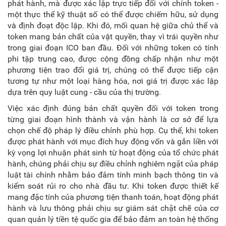
phát hành, mà được xác lập trực tiếp đối với chính token -
một thực thể kỹ thuật số có thể được chiếm hữu, sử dụng
và định đoạt độc lập. Khi đó, mối quan hệ giữa chủ thể và
token mang bản chất của vật quyền, thay vì trái quyền như
trong giai đoạn ICO ban đầu. Đối với những token có tính
phi tập trung cao, được cộng đồng chấp nhận như một
phương tiện trao đổi giá trị, chúng có thể được tiếp cận
tương tự như một loại hàng hóa, nơi giá trị được xác lập
dựa trên quy luật cung - cầu của thị trường.
Việc xác định đúng bản chất quyền đối với token trong
từng giai đoạn hình thành và vận hành là cơ sở để lựa
chọn chế độ pháp lý điều chỉnh phù hợp. Cụ thể, khi token
được phát hành với mục đích huy động vốn và gắn liền với
kỳ vọng lợi nhuận phát sinh từ hoạt động của tổ chức phát
hành, chúng phải chịu sự điều chỉnh nghiêm ngặt của pháp
luật tài chính nhằm bảo đảm tính minh bạch thông tin và
kiểm soát rủi ro cho nhà đầu tư. Khi token được thiết kế
mang đặc tính của phương tiện thanh toán, hoạt động phát
hành và lưu thông phải chịu sự giám sát chặt chẽ của cơ
quan quản lý tiền tệ quốc gia để bảo đảm an toàn hệ thống