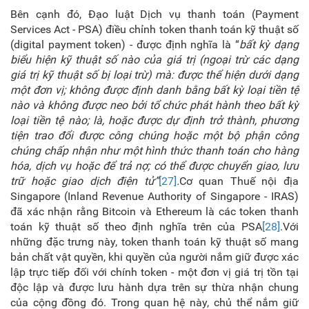
Bên cạnh đó, Đạo luật Dịch vụ thanh toán (Payment
Services Act -
PSA) điều chỉnh token thanh toán kỹ thuật số
(digital payment token)
-
được định nghĩa là “
bất kỳ dạng
biểu hiện kỹ thuật số nào của giá trị (ngoại trừ các dạng
giá trị kỹ thuật số bị loại trừ) mà: được thể hiện dưới dạng
một đơn vị; không được định danh bằng bất kỳ loại tiền tệ
nào và không được neo bởi tổ chức phát hành theo bất kỳ
loại tiền tệ nào; là, hoặc được dự định trở thành, phương
tiện trao đổi được công chúng hoặc một bộ phận công
chúng chấp nhận như một hình thức thanh toán cho hàng
hóa, dịch vụ hoặc để trả nợ; có thể được chuyển giao, lưu
trữ hoặc giao dịch điện tử”
[27]
.
Cơ quan Thuế nội địa
Singapore (Inland Revenue Authority of Singapore -
IRAS)
đã xác nhận rằng Bitcoin và Ether
eum là các token thanh
toán kỹ thuật số theo định nghĩa trên của PSA
[28]
.Với
những đặc trưng này, token thanh toán kỹ thuật số mang
bản chất vật quyền, khi quyền của người nắm giữ được xác
lập trực tiếp đối với chính token -
một đơn vị giá trị tồn tại
độc lập và được lưu hành dựa trên
sự thừa nhận chung
của cộng đồng đó. Trong quan hệ này, chủ thể nắm giữ