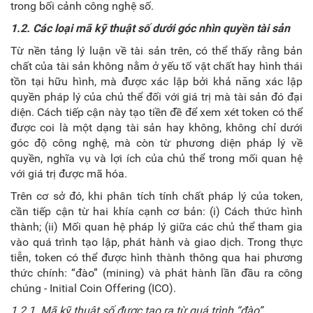
trong bối cảnh công nghệ số.
1.2.
Các loại mã kỹ thuật số dưới góc nhìn quyền tài sản
Từ nền tảng lý luận về tài sản trên, có thể thấy rằng bản
chất của tài sản không nằm ở yếu tố vật chất hay hình thái
tồn tại hữu hình, mà được xác lập bởi khả năng xác lập
quyền pháp lý của chủ thể đối với giá trị mà tài sản đó đại
diện. Cách tiếp cận này tạo tiền đề để xem xét token có thể
được coi là một dạng tài sản hay không, không chỉ dưới
góc độ công nghệ, mà còn từ phương diện pháp lý về
quyền, nghĩa vụ và lợi ích của chủ thể trong mối quan hệ
với giá trị được mã hóa.
Trên cơ sở đó, khi phân tích tính chất pháp lý của token,
cần tiếp cận từ hai khía cạnh cơ bản: (i) Cách thức hình
thành; (ii) Mối quan hệ pháp lý giữa các chủ thể tham gia
vào quá trình tạo lập, phát hành và giao dịch. Trong thực
tiễn, token có thể được hình thành thông qua hai phương
thức chính: “đào” (mining) và phát hành lần đầu ra công
chúng -
Initial Coin Offering (ICO).
1.2.1.
Mã kỹ thuật số
được tạo ra từ quá trình “đào”