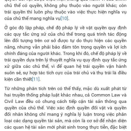
chủ thể có quyền, không phụ thuộc vào người khác; còn
trái quyền thì luôn phụ thuộc vào việc thực hiện nghĩa vụ
của chủ thể mang nghĩa vụ
[10]
.
Ở góc độ lập pháp, chế độ pháp lý về vật quyền quy định
các quy tắc ứng xử của chủ thể trong quá trình tác động
lên đối tượng trên cơ sở được tự do thực hiện các quyền
năng, nhưng vẫn phải bảo đảm tôn trọng quyền và lợi ích
chính đáng của người khác. Trong khi đó, chế độ pháp lý về
trái quyền dựa trên lý thuyết nghĩa vụ quy định quy tắc ứng
xử giữa các chủ thể, vì để quan hệ trái quyền vận hành
suôn sẻ, sự hợp tác tích cực của trái chủ và thụ trái là điều
kiện cần thiết
[11]
.
Từ những phân tích trên có thể thấy, mặc dù xuất phát từ
hai truyền thống pháp luật khác nhau, cả Common Law và
Civil Law đều có chung cách tiếp cận tài sản thông qua
quyền của chủ thể. Việc xác định quyền đối vật và quyền
đối nhân không chỉ mang ý nghĩa lý luận trong việc phân
loại các dạng quyền tài sản, mà còn là cơ sở để nhận diện
các quan hệ tài sản mới phát sinh trong thực tiễn, đặc biệt