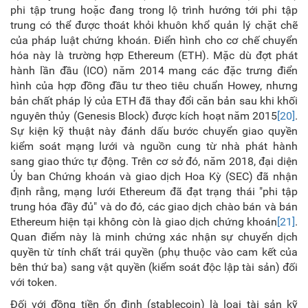
phi tập trung hoặc đang trong lộ trình hướng tới phi tập
trung có thể được thoát khỏi khuôn khổ quản lý chặt chẽ
của pháp luật chứng khoán. Điển hình cho cơ chế chuyển
hóa này là trường hợp Ethereum (ETH). Mặc dù đợt phát
hành lần đầu (ICO) năm 2014 mang các đặc trưng điển
hình của hợp đồng đầu tư theo tiêu chuẩn Howey, nhưng
bản chất pháp lý của ETH đã thay đổi căn bản sau khi khối
nguyên thủy (Genesis Block) được kích hoạt năm 2015
[20]
.
Sự kiện kỹ thuật này đánh dấu bước chuyển giao quyền
kiểm soát mạng lưới và nguồn cung từ nhà phát hành
sang giao thức tự động. Trên cơ sở đó, năm 2018, đại diện
Ủy ban Chứng khoán và giao dịch Hoa Kỳ (SEC) đã nhận
định rằng, mạng lưới Ethereum đã đạt trạng thái "phi tập
trung hóa đầy đủ" và do đó, các giao dịch chào bán và bán
Ethereum hiện tại không còn là giao dịch chứng khoán
[21]
.
Quan điểm này là minh chứng xác nhận sự chuyển dịch
quyền từ tính chất trái quyền (phụ thuộc vào cam kết của
bên thứ ba) sang vật quyền (kiểm soát độc lập tài sản) đối
với token.
Đối với đồng tiền ổn định (stablecoin) là loại tài sản kỹ