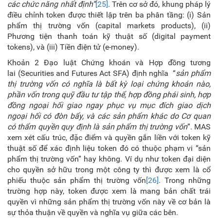
các chức năng nhất định”
[25]
. Trên cơ sở đó, khung pháp lý
điều chỉnh token được thiết lập trên ba phân tầng: (i) Sản
phẩm thị trường vốn (capital markets products), (ii)
Phương tiện thanh toán kỹ thuật số (digital payment
tokens), và (iii) Tiền điện tử (e-money).
Khoản 2 Đạo luật Chứng khoán và Hợp đồng tương
lai (Securities and Futures Act SFA) định nghĩa “
sản phẩm
thị trường vốn có nghĩa là bất kỳ loại chứng khoán nào,
phần vốn trong quỹ đầu tư tập thể, hợp đồng phái sinh, hợp
đồng ngoại hối giao ngay phục vụ mục đích giao dịch
ngoại hối có đòn bẩy,
và các sản phẩm khác do Cơ quan
có thẩm quyền quy định là sản phẩm thị trường vốn
”
. MAS
xem xét cấu trúc, đặc điểm và quyền gắn liền với token kỹ
thuật số để xác định liệu token đó có thuộc phạm vi “sản
phẩm thị trường vốn” hay không. Ví dụ như token đại diện
cho quyền sở hữu trong một công ty thì được xem là cổ
phiếu thuộc sản phẩm thị trường vốn
[26]
. Trong những
trường hợp này, token được xem là mang bản chất trái
quyền vì những sản phẩm thị trường vốn này về cơ bản là
sự thỏa thuận về quyền và nghĩa vụ giữa các bên.