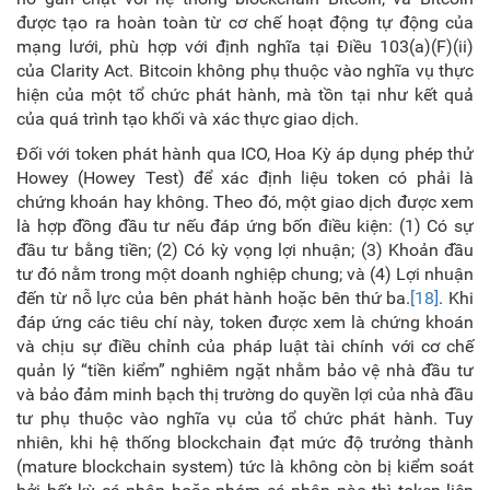
được tạo ra hoàn toàn từ cơ chế hoạt động tự động của
mạng lưới, phù hợp với định nghĩa tại Điều 103(a)(F)(ii)
của Clarity Act. Bitcoin không phụ thuộc vào nghĩa vụ thực
hiện của một tổ chức phát hành, mà tồn tại như kết quả
của quá trình tạo khối và xác thực giao dịch.
Đối với token phát hành qua ICO, Hoa Kỳ áp dụng phép thử
Howey (Howey Test) để xác định liệu token có phải là
chứng khoán hay không. Theo đó, một giao dịch được xem
là hợp đồng đầu tư nếu đáp ứng bốn điều kiện: (1) Có sự
đầu tư bằng tiền; (2) Có kỳ vọng lợi nhuận; (3) Khoản đầu
tư đó nằm trong một doanh nghiệp chung; và (4) Lợi nhuận
đến từ nỗ lực của bên phát hành hoặc bên thứ ba.
[18]
. Khi
đáp ứng các tiêu chí này, token được xem là chứng khoán
và chịu sự điều chỉnh của pháp luật tài chính với cơ chế
quản lý “tiền kiểm” nghiêm ngặt nhằm bảo vệ nhà đầu tư
và bảo đảm minh bạch thị trường do quyền lợi của nhà đầu
tư phụ thuộc vào nghĩa vụ của tổ chức phát hành. Tuy
nhiên, khi hệ thống blockchain đạt mức độ trưởng thành
(mature blockchain system) tức là không còn bị kiểm soát