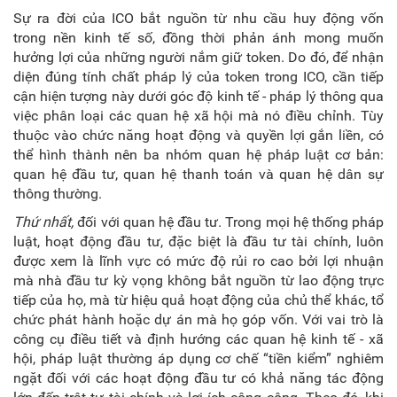
Sự ra đời của ICO bắt nguồn từ nhu cầu huy động vốn
trong nền kinh tế số, đồng thời phản ánh mong muốn
hưởng lợi của những người nắm giữ token. Do đó, để nhận
diện đúng tính chất pháp lý của token trong ICO, cần tiếp
cận hiện tượng này dưới góc độ kinh tế - pháp lý thông qua
việc phân loại các quan hệ xã hội mà nó điều chỉnh. Tùy
thuộc vào
chức năng hoạt động và quyền lợi gắn liền, có
thể hình thành nên ba nhóm quan hệ pháp luật cơ bản:
quan hệ đầu tư, quan hệ thanh toán và quan hệ dân sự
thông thường.
Thứ nhất,
đối với quan hệ đầu tư. Trong mọi hệ thống pháp
luật, hoạt động đầu tư, đặc biệt là đầu tư tài chính, luôn
được xem là lĩnh vực có mức độ rủi ro cao bởi lợi nhuận
mà nhà đầu tư kỳ vọng không bắt nguồn từ lao động trực
tiếp của họ, mà từ hiệu quả hoạt động của chủ thể khác, tổ
chức phát hành hoặc dự án mà họ góp vốn. Với vai trò là
công cụ điều tiết và định hướng các quan hệ kinh tế - xã
hội, pháp luật thường áp dụng cơ chế “tiền kiểm” nghiêm
ngặt đối với các hoạt động đầu tư có khả năng tác động