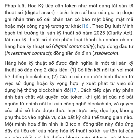
Pháp luật Hoa Kỳ tiếp cận token như một dạng tài sản kỹ
thuật số (digital asset) - biểu hiện số hóa của giá trị được
ghi nhận trên sổ cái phân tán có bảo mật bằng mật mã
hoặc một công nghệ tương tự khác
[16]
.
Theo Dự luật Minh
bạch
thị trường tài sản kỹ thuật số năm 2025 (Clarity Act),
tài sản kỹ thuật số được phân loại thành ba nhóm chính:
hàng hóa kỹ thuật số (
digital commodity
); hợp đồng đầu tư
(
investment contract
); đồng tiền ổn định (
stablecoin
).
Hàng hóa kỹ thuật số được định nghĩa là một tài sản kỹ
thuật số đáp ứng 2 điều kiện: (1) Có liên kết nội tại với một
hệ thống blockchain; (2) Giá trị của nó được hình thành từ
việc sử dụng hoặc kỳ vọng hợp lý xuất phát từ việc sử
dụng hệ thống blockchain đó
[17]
.
Cách tiếp cận này phản
ánh bản chất vật quyền của token, khi giá trị của nó bắt
nguồn từ chính nội tại của công nghệ blockchain, và quyền
của chủ sở hữu được thực hiện trực tiếp, độc lập, không
phụ thuộc vào nghĩa vụ của bất kỳ chủ thể trung gian nào.
Một minh họa điển hình là Bitcoin
, đồng tiền này đáp ứng
đầy đủ tiêu chí của hàng hóa kỹ thuật số khi sự tồn tại của
nó gắn chặt với hệ thống blockchain Bitcoin, và Bitcoin