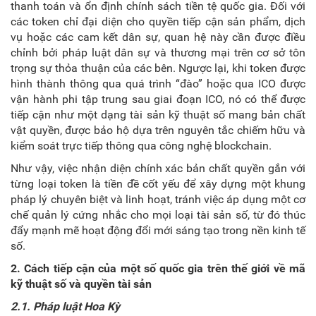
thanh toán và ổn định chính sách tiền tệ quốc gia. Đối với
các token chỉ đại diện cho quyền tiếp cận sản phẩm, dịch
vụ hoặc các cam kết dân sự, quan hệ này cần được điều
chỉnh bởi pháp luật dân sự và thương mại trên cơ sở tôn
trọng sự thỏa thuận của các bên. Ngược lại, khi token được
hình thành thông qua quá trình “đào” hoặc qua ICO được
vận hành phi tập trung sau giai đoạn ICO, nó có thể được
tiếp cận như một dạng tài sản kỹ thuật số mang bản chất
vật quyền, được bảo hộ dựa trên nguyên tắc chiếm hữu và
kiểm soát trực tiếp thông qua công nghệ blockchain.
Như vậy, việc nhận diện chính xác bản chất quyền gắn với
từng loại token là tiền đề cốt yếu để xây dựng một khung
pháp lý chuyên biệt và linh hoạt, tránh việc áp dụng một
cơ
chế quản lý cứng nhắc cho mọi loại tài sản số
, từ
đó thúc
đẩy mạnh mẽ hoạt động đổi mới sáng tạo trong nền kinh tế
số.
2.
Cách tiếp cận của một số quốc gia trên thế giới về mã
kỹ thuật số và quyền tài sản
2.1.
Pháp luật Hoa Kỳ