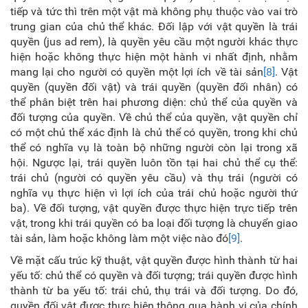
tiếp và tức thì trên một vật mà không phụ thuộc vào vai trò
trung gian của chủ thể khác. Đối lập với vật quyền là trái
quyền (jus ad rem), là quyền yêu cầu một người khác thực
hiện hoặc không thực hiện một hành vi nhất định, nhằm
mang lại cho người có quyền một lợi ích về tài sản
[8]
.
Vật
quyền (quyền đối vật) và trái quyền (quyền đối nhân) có
thể phân biệt trên hai phương diện: chủ thể của quyền và
đối tượng của quyền. Về chủ thể của quyền, vật quyền chỉ
có một chủ thể xác định là chủ thể có quyền, trong khi chủ
thể có nghĩa vụ là toàn bộ những người còn lại trong xã
hội. Ngược lại, trái quyền luôn tồn tại hai chủ thể cụ thể:
trái chủ (người có quyền yêu cầu) và thụ trái (người có
nghĩa vụ thực hiện vì lợi ích của trái chủ hoặc người thứ
ba). Về đối tượng, vật quyền được thực hiện trực tiếp trên
vật, trong khi trái quyền có ba loại đối tượng là chuyển giao
tài sản, làm hoặc không làm một việc nào đó
[9]
.
Về mặt cấu trúc kỹ thuật, vật quyền được hình thành từ hai
yếu tố: chủ thể có quyền và đối tượng; trái quyền được hình
thành từ ba yếu tố: trái chủ, thụ trái và đối tượng. Do đó,
quyền đối vật được thực hiện thông qua hành vi của chính