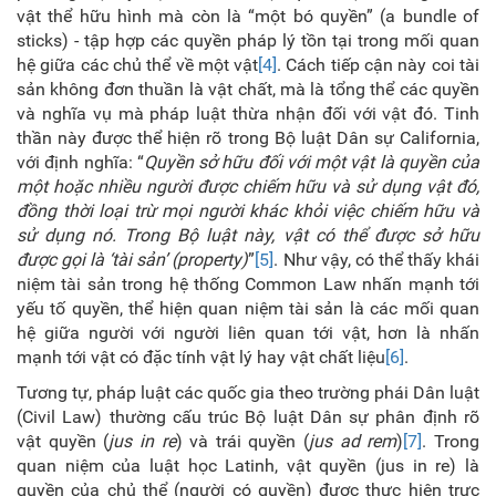
vật thể hữu hình mà còn là “một bó quyền” (a bundle of
sticks) -
tập hợp các quyền pháp lý tồn tại trong mối quan
hệ giữa các chủ thể về một vật
[4]
.
Cách tiếp cận này coi tài
sản không đơn thuần là vật chất, mà là tổng thể các quyền
và nghĩa vụ mà pháp luật thừa nhận đối với vật đó. Tinh
thần này được thể hiện rõ trong Bộ luật Dân sự California,
với định nghĩa: “
Quyền sở hữu đối với một vật là quyền của
một hoặc nhiều người được chiếm hữu và sử dụng vật đó,
đồng thời loại trừ mọi người khác khỏi việc chiếm hữu và
sử dụng nó. Trong Bộ luật này, vật có thể được sở hữu
được gọi là ‘tài sản’ (property)
”
[5]
.
Như vậy, có thể thấy khái
niệm tài sản trong hệ thống Common Law nhấn mạnh tới
yếu tố quyền, thể hiện quan niệm tài sản là các mối quan
hệ giữa người với người liên quan tới vật, hơn là nhấn
mạnh tới vật có đặc tính vật lý hay vật chất liệu
[6]
.
Tương tự, pháp luật các quốc gia theo trường phái Dân luật
(Civil Law) thường cấu trúc Bộ luật Dân sự phân định rõ
vật quyền (
jus in re
) và trái quyền (
jus ad rem
)
[7]
.
Trong
quan niệm của luật học Latinh, vật quyền (jus in re) là
quyền của chủ thể (người có quyền) được thực hiện trực