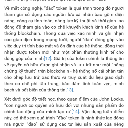
Về mặt công nghệ, “đào” token là quá trình trong đó người
tham gia sử dụng các nguồn lực cá nhân bao gồm điện
năng, công cụ tính toán, năng lực kỹ thuật và thời gian lao
động để tham gia vào cơ chế khuyến khích kinh tế của hệ
thống blockchain. Thông qua việc xác minh và ghi nhận
các giao dịch trong mạng lưới, người “đào” đóng góp vào
việc duy trì tính bảo mật và ổn định của hệ thống, đồng thời
nhận được token mới như một phần thưởng kinh tế cho
đóng góp của mình
[12]
. Giá trị của token chính là thông tin
về quyền sở hữu được ghi nhận và lưu trữ như một “bằng
chứng kỹ thuật” trên blockchain - hệ thống sổ cái phân tán
cho phép lưu trữ, xác thực và truy xuất dữ liệu giao dịch
theo cơ chế phi tập trung, bảo đảm tính toàn vẹn, minh
bạch và bất biến của thông tin
[13]
.
Xét dưới góc độ triết học, theo quan điểm của John Locke,
“con người có quyền sở hữu đối với những sản phẩm do
chính lao động của mình tạo ra”
[14]
. Vận dụng luận điểm
này, có thể xem quá trình “đào” token là hình thức lao động
mà người “đào” sử dụng các tư liệu sản xuất của riêng