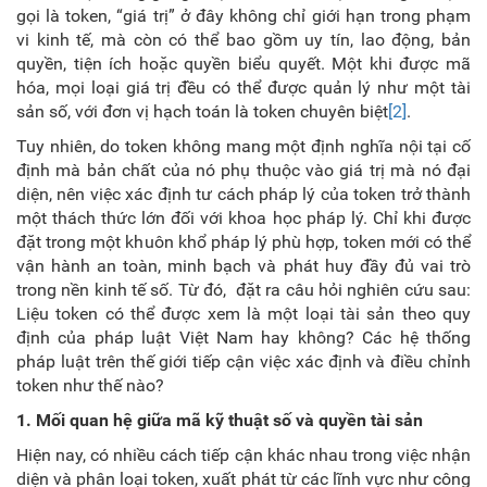
gọi là token, “giá trị” ở đây không chỉ giới hạn trong phạm
vi kinh tế, mà còn có thể bao gồm uy tín, lao động, bản
quyền, tiện ích hoặc quyền biểu quyết. Một khi được mã
hóa, mọi loại giá trị đều có thể được quản lý như một tài
sản số, với đơn vị hạch toán là token chuyên biệt
[2]
.
Tuy nhiên, do token không mang một định nghĩa nội tại cố
định mà bản chất của nó
phụ thuộc vào giá trị mà nó đại
diện, nên việc xác định tư cách pháp lý của token trở thành
một thách thức lớn đối với khoa học pháp lý. Chỉ khi được
đặt trong một khuôn khổ pháp lý phù hợp, token mới có thể
vận hành an toàn, minh bạch và phát huy đầy đủ vai trò
trong nền kinh tế số. Từ đó, đặt ra câu hỏi nghiên cứu sau:
Liệu token có thể được xem là một loại tài sản theo quy
định của pháp luật Việt Nam hay không? Các hệ thống
pháp luật trên thế giới tiếp cận việc xác định và điều chỉnh
token như thế nào?
1.
Mối quan hệ giữa mã kỹ thuật số và quyền tài sản
Hiện nay, có nhiều cách tiếp cận khác nhau trong việc nhận
diện và phân loại token, xuất phát từ các lĩnh vực như công