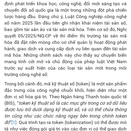
định phát triển khoa học, công nghệ, đổi mới sáng tạo và
chuyển đổi số quốc gia là một trong những đột phá chiến
lược hàng đầu. Đáng chú ý, Luật Công nghiệp công nghệ
số năm 2025 lần đầu tiên ghi nhận khái niệm tài sản số,
bao gồm tài sản ảo và tài sản mã hóa. Trên cơ sở đó, Nghị
quyết 05/2025/NQ-CP về thí điểm thị trường tài sản mã
hóa đã đặt nền móng cho cơ chế quản lý hoạt động phát
hành, giao dịch và cung cấp dịch vụ liên quan đến tài sản
mã hóa. Những chính sách này cho thấy sự chuyển biến
mang tính cởi mở và chủ động của pháp luật Việt Nam
trước sự xuất hiện của các loại tài sản mới trong môi
trường công nghệ số.
Trong bối cảnh đó, mã kỹ thuật số (token) là một sản phẩm
đặc trưng của công nghệ chuỗi khối, hiện diện như một
đơn vị số hóa giá trị. Theo Ngân hàng Thanh toán quốc tế
(BIS), “
token kỹ thuật số là các mục ghi trong cơ sở dữ liệu
được lưu trữ dưới dạng kỹ thuật số, và có thể chứa thông
tin cũng như các chức năng ngay bên trong chính
token
đó
”
[1]
. Quá trình tạo ra token (tokenization) có thể được mô
tả như việc đóng gói giá trị vào các đơn vị có thể giao dịch