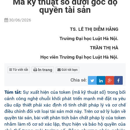
Mã kỹ thuật số dưới góc độ
quyền tài sản
30/06/2026
TS. LÊ THỊ DIỄM HẰNG
Trường Đại học Luật Hà Nội.
TRẦN THỊ HÀ
Học viên Trường Đại học Luật Hà Nội.
In trang
Từ viết tắt
Gửi tới bạn
Chia sẻ:
Tóm tắt:
Sự xuất hiện của token (mã kỹ thuật số) trong bối
cảnh công nghệ chuỗi khối phát triển mạnh mẽ đặt ra yêu
cầu cấp thiết phải xác định rõ tính chất pháp lý và cơ chế
điều chỉnh đối với loại tài sản mới này. Trên cơ sở lý luận về
quyền tài sản, bài viết phân tích bản chất pháp lý của token
nhằm làm rõ cơ sở xác lập, thực hiện và bảo hộ quyền của