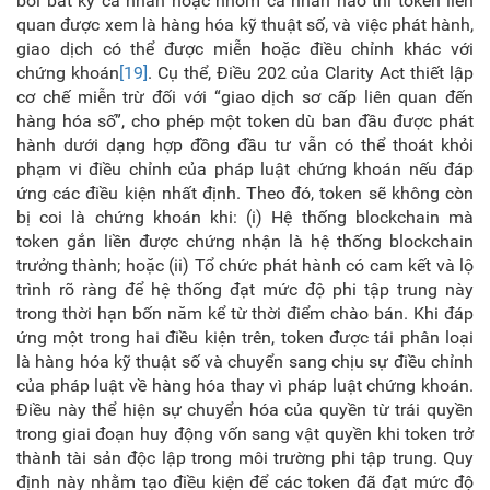
bởi bất kỳ cá nhân hoặc nhóm cá nhân nào thì token liên
quan được xem là hàng hóa kỹ thuật số, và việc phát hành,
giao dịch có thể được miễn hoặc điều chỉnh khác với
chứng khoán
[19]
. Cụ thể, Điều 202 của Clarity Act thiết lập
cơ chế miễn trừ đối với “giao dịch sơ cấp liên quan đến
hàng hóa số”, cho phép một token dù ban đầu được phát
hành dưới dạng hợp đồng đầu tư vẫn có thể thoát khỏi
phạm vi điều chỉnh của pháp luật chứng khoán nếu đáp
ứng các điều kiện nhất định. Theo đó, token sẽ không còn
bị coi là chứng khoán khi: (i) Hệ thống blockchain mà
token gắn liền được chứng nhận là hệ thống blockchain
trưởng thành; hoặc (ii) Tổ chức phát hành có cam kết và lộ
trình rõ ràng để hệ thống đạt mức độ phi tập trung này
trong thời hạn bốn năm kể từ thời điểm chào bán. Khi đáp
ứng một trong hai điều kiện trên, token được tái phân loại
là hàng hóa kỹ thuật số và chuyển sang chịu sự điều chỉnh
của pháp luật về hàng hóa thay vì pháp luật chứng khoán.
Điều này thể hiện sự chuyển hóa của quyền từ trái quyền
trong giai đoạn huy động vốn sang vật quyền khi token trở
thành tài sản độc lập trong môi trường phi tập trung. Quy
định này nhằm tạo điều kiện để các token đã đạt mức độ