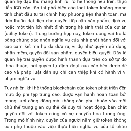
quan hệ đặc thù mang tính rủi ro hệ thống nêu trên, thực
tiễn ICO còn tồn tại phổ biến các loại token không mang
tính chất đầu tư tài chính hay phương tiện thanh toán, mà
đơn thuần đại diện cho quyền tiếp cận sản phẩm, dịch vụ
hoặc một tiện ích nhất định trong hệ sinh thái của dự án
(utility token). Trong trường hợp này, token đóng vai trò là
bằng chứng xác nhận nghĩa vụ của nhà phát hành đối với
các cam kết mà họ đã đưa ra, ví dụ như quyền sử dụng
phần mềm, quyền đổi sản phẩm, quyền biểu quyết. Đây là
quan hệ trái quyền được hình thành dựa trên cơ sở tự do
thỏa thuận, nơi quyền tự định đoạt của các bên được đề
cao và pháp luật dân sự chỉ can thiệp khi có hành vi vi
phạm nghĩa vụ.
Tuy nhiên, khi hệ thống blockchain của token phát triển đến
mức độ phi tập trung cao, được vận hành hoàn toàn bởi
mạng lưới cộng đồng mà không còn phụ thuộc vào một
chủ thể trung gian cụ thể để duy trì hoạt động, bản chất
quyền đối với token cũng có sự chuyển hóa tương ứng.
Trong mô hình này, quyền của người nắm giữ token không
còn phụ thuộc vào việc thực hiện nghĩa vụ của tổ chức