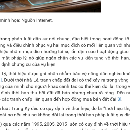
minh họa: Nguồn Internet.
trong pháp luật dân sự nói chung, đặc biệt trong hoạt động tố
ựng và điều chỉnh phục vụ hai mục đích có mối liên quan với nh
ời hiệu nhằm mục đích hướng tới sự ổn định các hoạt động giao
Về mặt pháp lý, nó giúp ngăn chặn các vụ kiện tụng vô thời hạn
c định chứng cứ của vụ kiện.
i Lý, thời hiệu được ghi nhận nhằm bảo vệ nông dân nghèo khỏ
1]
. Dưới thời nhà Lê, tranh chấp đất đai có thể xảy ra trong vòn
 của mình cho người khác canh tác có thể kiện đòi lại trong
y định thời hạn thu hồi đất đã bán nhưng chưa rõ ràng. Đến 
o các tranh chấp liên quan đến hợp đồng mua bán đất đai
[3]
.
uật Trung Kỳ đều có quy định về thời hiệu, đó là “thời hiệu th
hoát nợ nếu chủ nợ không đòi lại trong thời hạn pháp luật quy đị
DS) qua các năm 1995, 2005, 2015 luôn
có quy định về thời hiệu 