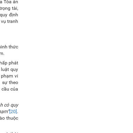
ra Tòa án
rọng tài,
 quy định
 vụ tranh
hình thức
am.
chấp phát
 luật quy
 phạm vi
n sự theo
u cầu của
nh có quy
phạm”
[20]
.
nào thuộc