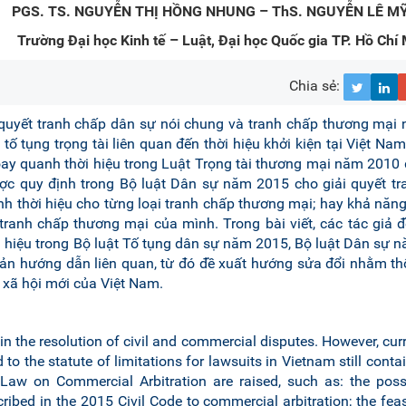
PGS. TS. NGUYỄN THỊ HỒNG NHUNG – ThS. NGUYỄN LÊ M
Trường Đại học Kinh tế – Luật, Đại học Quốc gia TP. Hồ Chí 
Chia sẻ:
i quyết tranh chấp dân sự nói chung và tranh chấp thương mại n
tố tụng trọng tài liên quan đến thời hiệu khởi kiện tại Việt Na
xoay quanh thời hiệu trong Luật Trọng tài thương mại năm 2010
ợc quy định trong Bộ luật Dân sự năm 2015 cho giải quyết tr
nh thời hiệu cho từng loại tranh chấp thương mại; hay khả năn
 tranh chấp thương mại của mình. Trong bài viết, các tác giả 
ời hiệu trong Bộ luật Tố tụng dân sự năm 2015, Bộ luật Dân sự 
ản hướng dẫn liên quan, từ đó đề xuất hướng sửa đổi nhằm th
, xã hội mới của Việt Nam.
 in the resolution of civil and commercial disputes. However, curr
to the statute of limitations for lawsuits in Vietnam still contai
 Law on Commercial Arbitration are raised, such as: the possi
ribed in the 2015 Civil Code to commercial arbitration; the feasi