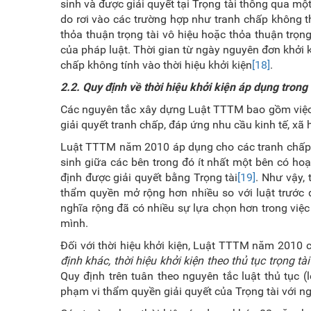
sinh và được giải quyết tại Trọng tài thông qua mộ
do rơi vào các trường hợp như
tranh chấp không t
thỏa thuận trọng tài vô hiệu hoặc thỏa thuận trọn
của pháp luật. Thời gian từ ngày nguyên đơn khởi ki
chấp không tính vào thời hiệu khởi kiện
[18]
.
2.2.
Quy định về thời hiệu khởi kiện áp dụng tron
Các nguyên tắc xây dựng Luật TTTM bao gồm việc 
giải quyết tranh chấp, đáp ứng nhu cầu kinh tế, xã
Luật TTTM năm 2010 áp dụng cho các tranh chấp
sinh giữa các bên trong đó ít nhất một bên có ho
định được giải quyết bằng Trọng tài
[19]
. Như vậy,
thẩm quyền mở rộng hơn nhiều so với luật trước 
nghĩa rộng đã có nhiều sự lựa chọn hơn trong việc
mình.
Đối với thời hiệu khởi kiện, Luật TTTM năm 2010 c
định khác, thời hiệu khởi kiện theo thủ tục trọng t
Quy định trên tuân theo nguyên tắc luật thủ tục (l
phạm vi thẩm quyền giải quyết của Trọng tài với n