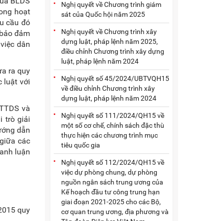
 của BLDS
Nghị quyết về Chương trình giám
rong hoạt
sát của Quốc hội năm 2025
êu cầu đó
Nghị quyết về Chương trình xây
 bảo đảm
dựng luật, pháp lệnh năm 2025,
 việc dân
điều chỉnh Chương trình xây dựng
luật, pháp lệnh năm 2024
ưa ra quy
Nghị quyết số 45/2024/UBTVQH15
 luật với
về điều chỉnh Chương trình xây
dựng luật, pháp lệnh năm 2024
BLTTDS và
Nghị quyết số 111/2024/QH15 về
 trò giải
một số cơ chế, chính sách đặc thù
ướng dẫn
thực hiện các chương trình mục
 giữa các
tiêu quốc gia
ranh luận
Nghị quyết số 112/2024/QH15 về
việc dự phòng chung, dự phòng
nguồn ngân sách trung ương của
Kế hoạch đầu tư công trung hạn
giai đoạn 2021-2025 cho các Bộ,
 2015 quy
cơ quan trung ương, địa phương và