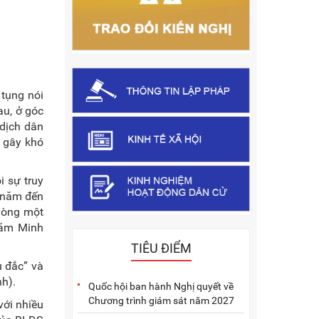
 tụng nói
au, ở góc
 dịch dân
, gây khó
i sự truy
g năm đến
 vòng một
năm Minh
TIÊU ĐIỂM
ụ đắc” và
nh).
Quốc hội ban hành Nghị quyết về
Chương trình giám sát năm 2027
với nhiều