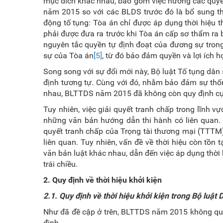
mục đích khác nhau, bao gồm việc hưởng các quyền
năm 2015 so với các
BLDS trước đó là bổ sung t
động tố tụng: Tòa án chỉ được áp dụng thời hiệu 
phải được đưa ra trước khi Tòa án cấp sơ thẩm ra 
nguyên tắc quyền tự định đoạt của đương sự trong
sự của Tòa án
[5]
, từ đó bảo đảm quyền và lợi ích 
Song song với sự đổi mới này, Bộ luật Tố tụng dâ
định tương tự. Cùng với
đó, nhằm
bảo đảm sự thốn
nhau, BLTTDS năm 2015 đã không còn quy định cụ 
Tuy nhiên, việc giải quyết tranh chấp trong lĩnh 
những văn bản hướng dẫn thi hành có liên quan. Ở
quyết tranh chấp của Trọng tài thương mại (TTT
liên quan. Tuy nhiên, vấn đề về thời hiệu còn tồn
văn bản luật khác nhau, dẫn đến việc áp dụng thời 
trái chiều.
2.
Quy định về thời hiệu khởi kiện
2.1.
Quy định về thời hiệu khởi kiện trong Bộ luật 
Như đã đề cập ở trên, BLTTDS năm 2015 không quy
định.