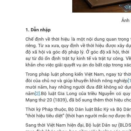
Ảnh 
1.
Dẫn nhập
Chế định về thời hiệu là một nội dung quan trọng 
riêng. Từ xa xưa, quy định về thời hiệu được xây d
độ xã hội và góc độ pháp lý. Ở góc độ xã hội, th
sự từ đó ổn định trật tự kinh tế và trật tự công. 
khăn cho việc giải quyết vụ án do bất cập trong xá
Trong pháp luật phong kiến Việt Nam, ngay từ thờ
đòi của chủ nợ và giúp khuyến khích nông nghiệp
[
mười năm, hay những người đưa đất không sử dụng
năm
[2]
.Bộ luật Gia Long của triều Nguyễn có qu
Mạng thứ 20 (1839), đã bổ sung thêm thời hiệu ch
Thời kỳ Pháp thuộc, Bộ Dân luật Bắc Kỳ và Bộ Dân l
“thời hiệu tiêu diệt” (thời hạn người mắc nợ được t
Sang thời Việt Nam hiện đại, Bộ luật Dân sự (BL