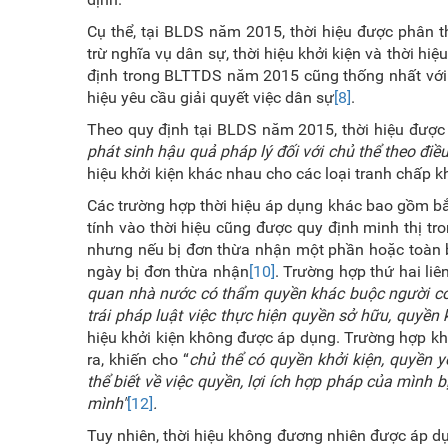
Cụ thể, tại BLDS năm 2015, thời hiệu được phân t
trừ nghĩa vụ dân sự, thời hiệu khởi kiện và thời hiệ
định trong BLTTDS năm 2015 cũng thống nhất với B
hiệu yêu cầu giải quyết việc dân sự
[8]
.
Theo quy định tại BLDS năm 2015, thời hiệu được
phát sinh hậu quả pháp lý đối với chủ thể theo điều
hiệu khởi kiện khác nhau cho các loại tranh chấp k
Các trường hợp thời hiệu áp dụng khác bao gồm bắt 
tính vào thời hiệu cũng được quy định minh thị tr
nhưng nếu bị đơn thừa nhận một phần hoặc toàn bộ
ngày bị đơn thừa nhận
[10]
. Trường hợp thứ hai l
quan nhà nước có thẩm quyền khác buộc người có h
trái pháp luật việc thực hiện quyền sở hữu, quyền k
hiệu khởi kiện không được áp dụng. Trường hợp khá
ra, khiến cho
“
chủ thể có quyền khởi kiện, quyền y
thể biết về việc quyền, lợi ích hợp pháp của mìn
mình"
[12]
.
Tuy nhiên, thời hiệu không đương nhiên được áp dụn