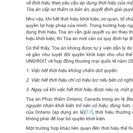
về thời hiệu theo yêu cầu áp dụng thời hiệu của mộ
Tòa án cấp sơ thẩm ra bản án, quyết định giải quyế
Như vậy, khi hết thời hiệu khởi kiện, cơ quan, tổ c
quyền lợi hợp pháp của mình. Trong trường hợp ngư
dụng thời hiệu, Tòa án vẫn giải quyết vụ án theo 
hiệu khởi kiện, thì Tòa án mới căn cứ quy định tạ
Có thể thấy, Tòa án không được tự ý viện dẫn lý do 
vệ gần như tuyệt đối quyền khởi kiện cho chủ thể
UNIDROIT về hợp đồng thương mại quốc tế năm 2
1. Việc hết thời hiệu không chấm dứt quyền.
2. Việc hết thời hiệu chỉ có hiệu lực nếu bên có ngh
3. Ngay cả khi việc hết thời hiệu được nêu ra, một
Tòa án Phúc thẩm Ontario, Canada trong án lệ
Bea
nguyên nhân khởi kiện trở nên vô hiệu; đúng hơn, 
của Ontario (áp dụng án lệ)
[17]
, thời hiệu thường
không phải để loại bỏ quyền khởi kiện.
Một trường hợp khác liên quan đến thời hiệu thể hi