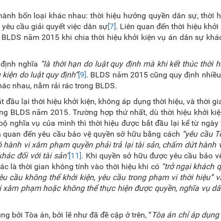
hành bốn loại khác nhau: thời hiệu hưởng quyền dân sự, thời 
u yêu cầu giải quyết việc dân sự
[7]
. Liên quan đến thời hiệu khởi 
LDS năm 2015 khi chia thời hiệu khởi kiện vụ án dân sự khác
 định nghĩa
“là thời hạn do luật quy định mà khi kết thúc thời h
 kiện do luật quy định”
[9]
. BLDS năm 2015 cũng quy định nhiều 
hác nhau, nằm rải rác trong BLDS.
đầu lại thời hiệu khởi kiện, không áp dụng thời hiệu, và thời g
ong BLDS năm 2015. Trường hợp thứ nhất, dù thời hiệu khởi kiệ
 nghĩa vụ của mình thì thời hiệu được bắt đầu lại kể từ ngày 
iên quan đến yêu cầu bảo vệ quyền sở hữu bằng cách
“yêu cầu T
ành vi xâm phạm quyền phải trả lại tài sản, chấm dứt hành v
hác đối với tài sản"
[11]
.
Khi quyền sở hữu được yêu cầu bảo vệ,
c là thời gian không tính vào thời hiệu khi có
“trở ngại khách 
êu cầu không thể khởi kiện, yêu cầu trong phạm vi thời hiệu” 
h bị xâm phạm hoặc không thể thực hiện được quyền, nghĩa vụ d
g bởi Tòa án, bởi lẽ như đã đề cập ở trên, “
Tòa án chỉ áp dụng