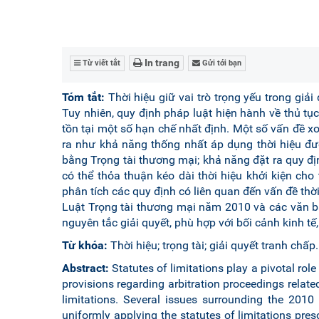
In trang
Từ viết tắt
Gửi tới bạn
Tóm tắt:
Thời hiệu giữ vai trò trọng yếu trong giả
Tuy nhiên, quy định pháp luật hiện hành về thủ tục 
tồn tại một số hạn chế nhất định. Một số vấn đề 
ra như khả năng thống nhất áp dụng thời hiệu đư
bằng Trọng tài thương mại; khả năng đặt ra quy đị
có thể thỏa thuận kéo dài thời hiệu khởi kiện cho
phân tích các quy định có liên quan đến vấn đề th
Luật Trọng tài thương mại năm 2010 và các văn b
nguyên tắc giải quyết, phù hợp với bối cảnh kinh tế
Từ khóa:
Thời hiệu; trọng tài; giải quyết tranh chấp.
Abstract:
Statutes of limitations play a pivotal role
provisions regarding arbitration proceedings related 
limitations. Several issues surrounding the 2010
uniformly applying the statutes of limitations presc