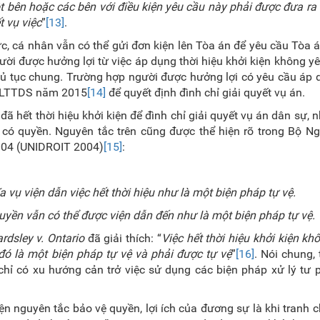
t bên hoặc các bên với điều kiện yêu cầu này phải được đưa ra 
t vụ việc
”
[13]
.
hức, cá nhân vẫn có thể gửi đơn kiện lên Tòa án để yêu cầu Tòa 
ời được hưởng lợi từ việc áp dụng thời hiệu khởi kiện không y
thủ tục chung. Trường hợp người được hưởng lợi có yêu cầu áp 
i BLTTDS năm 2015
[14]
để quyết định đình chỉ giải quyết vụ án.
đã hết thời hiệu khởi kiện để đình chỉ giải quyết vụ án dân sự,
 có quyền. Nguyên tắc trên cũng được thể hiện rõ trong Bộ N
004 (UNIDROIT 2004)
[15]
:
ĩa vụ viện dẫn việc hết thời hiệu như là một biện pháp tự vệ.
 quyền vẫn có thể được viện dẫn đến như là một biện pháp tự vệ.
rdsley v. Ontario
đã giải thích: “
V
iệc hết thời hiệu khởi kiện kh
đó là một biện pháp tự vệ và phải được tự vệ
”
[16]
. Nói chung, 
 chỉ có xu hướng cản trở việc sử dụng các biện pháp xử lý tư
ện nguyên tắc bảo vệ quyền, lợi ích của đương sự là khi tranh 