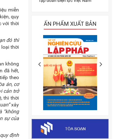
Tập đoàn Điện lực Việt Nam
hiệu miễn
kiện, quy
ẤN PHẨM XUẤT BẢN
 với thời
ạn đó thì
loại thời
ian không
n đã hết,
tiếp theo
òa án, cơ
i cản trở
 thì thời
quan”
xảy
và “không
ân sự của
 quy định