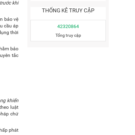
trước khi
THỐNG KÊ TRUY CẬP
án bảo vệ
êu cầu áp
42320864
dụng thời
Tổng truy cập
 nhằm bảo
guyên tắc
ông khiến
theo luật
 pháp chứ
chấp phát