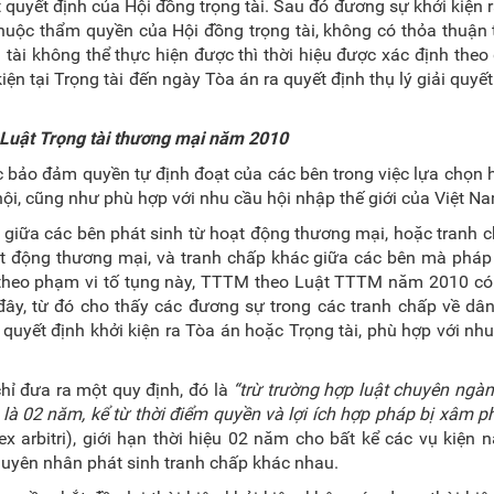
t quyết định của Hội đồng trọng tài. Sau đó đương sự khởi kiện 
huộc thẩm quyền của Hội đồng trọng tài, không có thỏa thuận t
g tài không thể thực hiện được
thì thời hiệu được xác định theo
ện tại Trọng tài đến ngày Tòa án ra quyết định thụ lý giải quyết
g Luật Trọng tài thương mại năm 2010
bảo đảm quyền tự định đoạt của các bên trong việc lựa chọn 
 hội, cũng như phù hợp với nhu cầu hội nhập thế giới của Việt N
giữa các bên phát sinh từ hoạt động thương mại, hoặc tranh 
ạt động thương mại, và tranh chấp khác giữa các bên mà pháp
 theo phạm vi tố tụng này, TTTM theo Luật
TTTM năm 2010 có
đây, từ đó cho thấy các đương sự trong các tranh chấp về dâ
 quyết định khởi kiện ra Tòa án hoặc Trọng tài, phù hợp với nh
hỉ đưa ra một quy định, đó là
“trừ trường hợp luật chuyên ngà
ài là 02 năm, kể từ thời điểm quyền và lợi ích hợp pháp bị xâm 
ex arbitri), giới hạn thời hiệu 02 năm cho bất kể các vụ kiện 
guyên nhân phát sinh tranh chấp khác nhau.