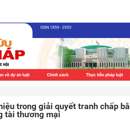
ISSN 1859 - 2953
n về dự án luật
Chính sách
Thực tiễn pháp luật
hiệu trong giải quyết tranh chấp b
g tài thương mại