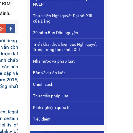
Ỹ KIM
NCLP
Minh.
Thực hiện Nghị quyết Đại hội XIII
của Đảng
20 năm Ban Dân nguyện
ói riêng.
Triển khai thực hiện các Nghị quyết
m vẫn còn
Trung ương tám khóa XIII
 được đặt
anh chấp
Nhà nước và pháp luật
g các bên
đề cập và
Bàn về dự án luật
năm 2015,
Chính sách
ống nhất
Thực tiễn pháp luật
Kinh nghiệm quốc tế
ent legal
n certain
Tiêu điểm
bility of
bility of