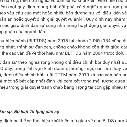
 dân sự, miễn trừ nghĩa vụ dân sự và khởi kiện. Điểm tiến bộ
hêm một quy định mang tính đột phá, có ý nghĩa quan trọng t
theo yêu cầu của một hoặc nhiều bên đương sự với điều kiện y
bản án hoặc quyết định giải quyết vụ án
[4]
. Quy định này nhằm
 các giao dịch dân sự cũng như trong hoạt động giải quyết vụ
hợp pháp của người dân.
n sự hiện hành (BLTTDS) năm 2015 tại khoản 2 Điều 184 cũng đ
g nhất, tránh sự đan xen, chồng chéo không cần thiết giữa các
thể các vấn đề về thời hiệu như BLTTDS năm 2004 trước đó
[6]
.
vực dân sự theo nghĩa rộng không chỉ điều chỉnh bởi duy nhất 
 đây, trong lĩnh vực kinh doanh, thương mại, còn tìm thấy vai
M), được điều chỉnh bởi Luật TTTM năm 2010 và các văn bản h
 tại một số bất cập nhất định khi xem xét trong mối tương quan
hiệu trong giải quyết tranh chấp bằng Trọng tài còn gặp nhiều t
Dân sự, Bộ luật Tố tụng dân sự
 định cụ thể về thời hiệu khởi kiện mà giao về cho BLDS năm