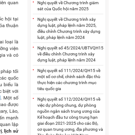
liên quan
Nghị quyết về Chương trình giám
sát của Quốc hội năm 2025
c hội tại
Nghị quyết về Chương trình xây
hỏa thuận
dựng luật, pháp lệnh năm 2025,
điều chỉnh Chương trình xây dựng
luật, pháp lệnh năm 2024
i loại là
Nghị quyết số 45/2024/UBTVQH15
ưỡng viện
về điều chỉnh Chương trình xây
gia và có
dựng luật, pháp lệnh năm 2024
Nghị quyết số 111/2024/QH15 về
pháp tối
một số cơ chế, chính sách đặc thù
 các quốc
thực hiện các chương trình mục
u biểu là
tiêu quốc gia
 biệt với
]
. Một số
Nghị quyết số 112/2024/QH15 về
 cao được
việc dự phòng chung, dự phòng
ary, Lào,
nguồn ngân sách trung ương của
Kế hoạch đầu tư công trung hạn
hấn mạnh
giai đoạn 2021-2025 cho các Bộ,
 quan lập
cơ quan trung ương, địa phương và
ị
,
lịch sử