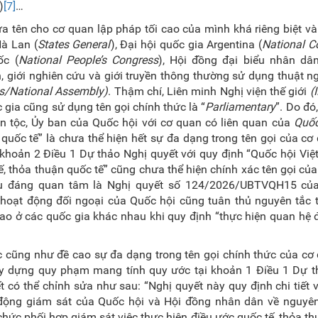
)
[7]
…
ựa tên cho cơ quan lập pháp tối cao của mình khá riêng biệt v
Hà Lan (
States General
), Đại hội quốc gia Argentina (
National C
ốc (
National People’s Congress
), Hội đồng đại biểu nhân dân
, giới nghiên cứu và giới truyền thông thường sử dụng thuật 
s/National Assembly)
. Thậm chí, Liên minh Nghị viện thế giới
(
 gia cũng sử dụng tên gọi chính thức là “
Parliamentary
”. Do đó
n tộc, Ủy ban của Quốc hội với cơ quan có liên quan của
Quốc
quốc tế” là chưa thể hiện hết sự đa dạng trong tên gọi của cơ
 khoản 2 Điều 1 Dự thảo Nghị quyết với quy định “Quốc hội Vi
ế, thỏa thuận quốc tế” cũng chưa thể hiện chính xác tên gọi củ
iều đáng quan tâm là Nghị quyết số 124/2026/UBTVQH15 củ
oạt động đối ngoại của Quốc hội cũng tuân thủ nguyên tắc t
cao ở các quốc gia khác nhau khi quy định “thực hiện quan hệ 
ác cũng như đề cao sự đa dạng trong tên gọi chính thức của cơ
xây dựng quy phạm mang tính quy ước tại khoản 1 Điều 1 Dự t
t có thể chỉnh sửa như sau: “Nghị quyết này quy định chi tiết
động giám sát của Quốc hội và Hội đồng nhân dân về nguyên 
ổ chức phối hợp giám sát việc thực hiện điều ước quốc tế, thỏa t