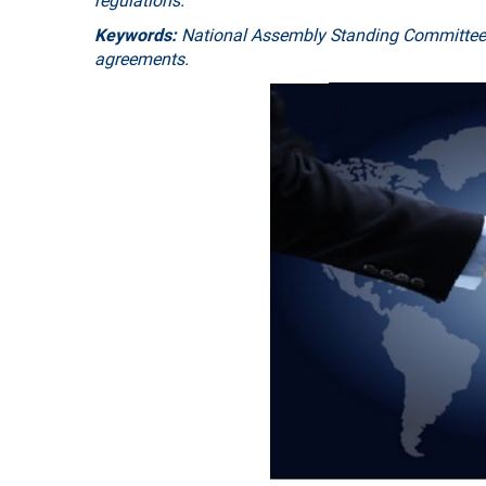
regulations
.
Keywords:
National Assembly Standing Committee; re
agreements.