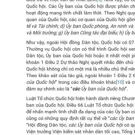
Quốc hội. Các Ủy ban của Quốc hội được phân ch
hoạt động mang tính chất lâm thời. Theo Nghị q
quan của Quốc hội, các c
ơ quan của Quốc hội gồm
tế và Tài chính; d) Ủy ban Quốc phòng, An ninh và
và Môi trường; g) Ủy ban Công tác đại biểu; h) Ủy
Như vậy, ngoài Hội đồng Dân tộc, Quốc hội có 0
Thường vụ Quốc hội còn có thể trình Quốc hội xem
Dân tộc, Ủy ban của Quốc hội hoặc ít nhất một p
khoản 1 Điều 2 Dự thảo Nghị quyết nhắc đến chủ t
Quốc hội không chỉ có một mà là nhiều chủ thể nên
Theo khảo sát của tác giả, ngoài khoản 1 Điều 2 
của Quốc hội
” trong các điều khoản khác
[10]
và c
đảm sự chính xác là “
các
Ủy ban của Quốc hội
”.
Luật Tổ chức Quốc hội hiện hành dành riêng
Chươn
ban của Quốc hội. Điều 66 Luật Tổ chức Quốc hội có
để nhấn mạnh tính chất đa dạng của các Ủy ban c
cũng có những quy định rất cụ thể về “
các
Ủy ban
“Hội đồng Dân tộc,
các Ủy ban của Quốc hội
có qu
Viện trưởng Viện kiểm sát nhân dân tối cao, Tổng