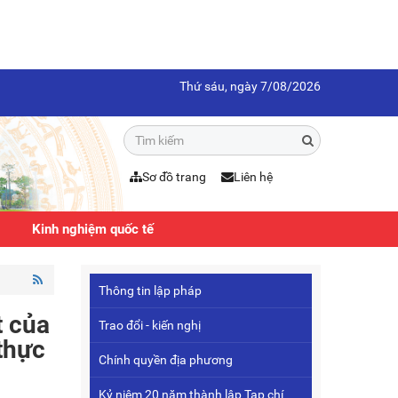
Thứ sáu, ngày 7/08/2026
Sơ đồ trang
Liên hệ
Kinh nghiệm quốc tế
Thông tin lập pháp
t của
Trao đổi - kiến nghị
thực
Chính quyền địa phương
Kỷ niệm 20 năm thành lập Tạp chí