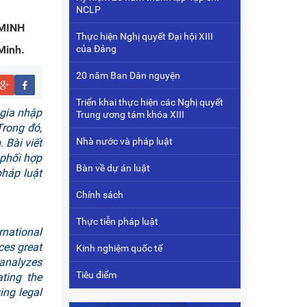
NCLP
 MINH
Thực hiện Nghị quyết Đại hội XIII
Minh.
của Đảng
20 năm Ban Dân nguyện
Triển khai thực hiện các Nghị quyết
 gia nhập
Trung ương tám khóa XIII
Trong đó,
Nhà nước và pháp luật
 Bài viết
 phối hợp
Bàn về dự án luật
pháp luật
Chính sách
Thực tiễn pháp luật
rnational
ces great
Kinh nghiệm quốc tế
 analyzes
Tiêu điểm
ting the
ng legal