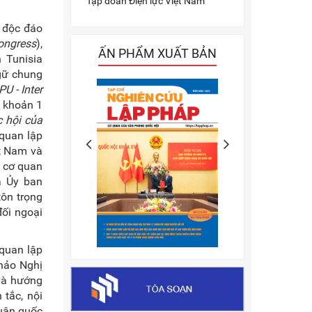
Tập đoàn Điện lực Việt Nam
à độc đáo
ongress
),
ẤN PHẨM XUẤT BẢN
 Tunisia
ngữ chung
IPU - Inter
, khoản 1
 hội của
 quan lập
ệt Nam và
a cơ quan
a Ủy ban
ôn trọng
đối ngoại
 quan lập
hảo Nghị
 và hướng
tắc, nội
huận quốc