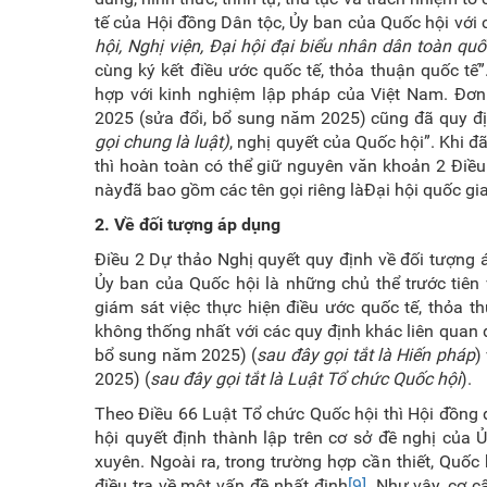
tế của Hội đồng Dân tộc, Ủy ban của Quốc hội với
hội, Nghị viện, Đại hội đại biểu nhân dân toàn qu
cùng ký kết điều ước quốc tế, thỏa thuận quốc tế
hợp với kinh nghiệm lập pháp của Việt Nam. Đơ
2025 (sửa đổi, bổ sung năm 2025) cũng đã quy đ
gọi chung là luật)
, nghị quyết của Quốc hội”. Khi 
thì hoàn toàn có thể giữ nguyên văn khoản 2 Điều
nàyđã bao gồm các tên gọi riêng làĐại hội quốc gi
2.
Về đối tượng áp dụng
Điều 2 Dự thảo Nghị quyết quy định về đối tượng 
Ủy ban của Quốc hội là những chủ thể trước tiên
giám sát việc thực hiện điều ước quốc tế, thỏa 
không thống nhất với các quy định khác liên quan
bổ sung năm 2025) (
sau đây gọi tắt là Hiến pháp
)
2025) (
sau đây gọi tắt là Luật Tổ chức Quốc hội
).
Theo Điều 66 Luật Tổ chức Quốc hội thì Hội đồng 
hội quyết định thành lập trên cơ sở đề nghị củ
xuyên. Ngoài ra, trong trường hợp cần thiết, Quốc
điều tra về một vấn đề nhất định
[9]
. Như vậy, cơ 