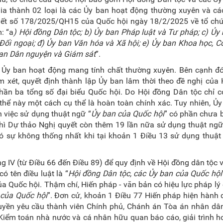
ia thành 02 loại là các Ủy ban hoạt động thường xuyên và cá
uyết số 178/2025/QH15 của Quốc hội ngày 18/2/2025 về tổ chứ
: “a
) Hội đồng Dân tộc; b) Ủy ban Pháp luật và Tư pháp; c) Ủy
 Đối ngoại; đ) Ủy ban Văn hóa và Xã hội; e) Ủy ban Khoa học, 
 ban Dân nguyện và Giám sát
”.
7 Ủy ban hoạt động mang tính chất thường xuyên. Bên cạnh đó
 xét, quyết định thành lập Ủy ban lâm thời theo đề nghị của
hần ba tổng số đại biểu Quốc hội. Do Hội đồng Dân tộc chỉ c
hể này một cách cụ thể là hoàn toàn chính xác. Tuy nhiên, Ủ
 việc sử dụng thuật ngữ “
Ủy ban của Quốc hội
” có phần chưa 
thì Dự thảo Nghị quyết còn thêm 19 lần nữa sử dụng thuật ngữ
ó sự không thống nhất khi tại khoản 1 Điều 13 sử dụng thuật
g IV
(từ Điều 66 đến Điều 89) để quy định về Hội đồng dân tộc 
 tên điều luật là “
Hội đồng Dân tộc, các Ủy ban của Quốc hội
ủa Quốc hội. Thậm chí, Hiến pháp
- văn bản có hiệu lực pháp lý
 của Quốc hội
”. Đơn cử, khoản 1 Điều 77 Hiến pháp hiện hành 
yền yêu cầu thành viên Chính phủ, Chánh án Tòa án nhân dân 
 Kiểm toán nhà nước và cá nhân hữu quan báo cáo, giải trình 