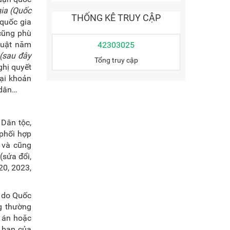
ia (
Quốc
THỐNG KÊ TRUY CẬP
quốc gia
 cũng phù
luật năm
42303025
 (sau đây
Tổng truy cập
ghị quyết
tại khoản
 dân…
 Dân tộc,
 phối hợp
ủ và cũng
(sửa đổi,
20, 2023,
, do Quốc
g thường
ự án hoặc
y ban của