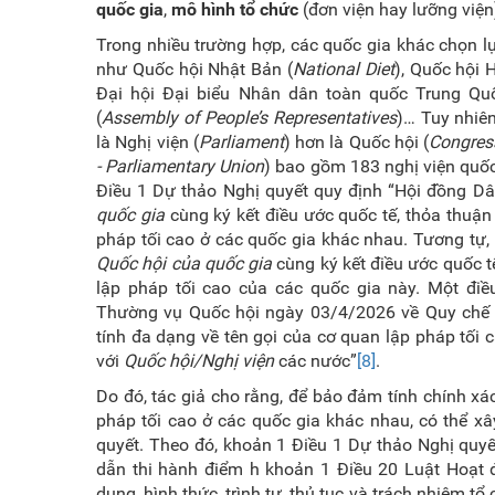
quốc gia
,
mô hình tổ chức
(đơn viện hay lưỡng viện
Trong nhiều trường hợp, các quốc gia khác chọn l
như Quốc hội Nhật Bản (
National Diet
), Quốc hội 
Đại hội Đại biểu Nhân dân toàn quốc Trung Qu
(
Assembly of People’s Representatives
)… Tuy nhiên
là Nghị viện (
Parliament
) hơn là Quốc hội (
Congres
- Parliamentary Union
) bao gồm 183 nghị viện quốc
Điều 1 Dự thảo Nghị quyết quy định “Hội đồng Dâ
quốc gia
cùng ký kết điều ước quốc tế, thỏa thuận 
pháp tối cao ở các quốc gia khác nhau. Tương tự,
Quốc hội của quốc gia
cùng ký kết điều ước quốc t
lập pháp tối cao của các quốc gia này. Một đ
Thường vụ Quốc hội ngày 03/4/2026 về Quy chế h
tính đa dạng về tên gọi của cơ quan lập pháp tối 
với
Quốc hội/Nghị viện
các nước”
[8]
.
Do đó, tác giả cho rằng, để bảo đảm tính chính x
pháp tối cao ở các quốc gia khác nhau, có thể 
quyết. Theo đó, khoản 1 Điều 1 Dự thảo Nghị quyế
dẫn thi hành điểm h khoản 1 Điều 20 Luật Hoạt 
dung, hình thức, trình tự, thủ tục và trách nhiệm t