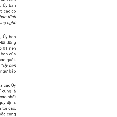
c Ủy ban
c các cơ
 ban Kinh
Công nghệ
, Ủy ban
 Hội đồng
ó 01 nên
y ban của
bao quát.
 “
Ủy ban
 ngữ bảo
và các Ủy
” cũng là
 cao nhất
quy định:
tối cao,
hoặc cung