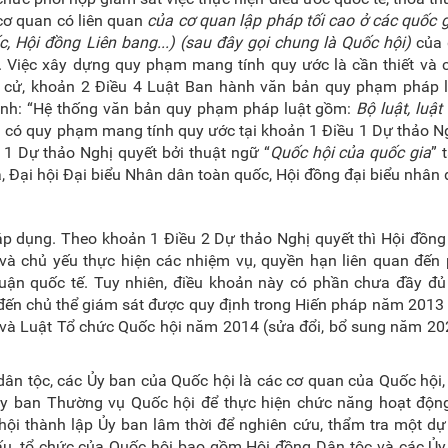
 cơ quan có liên quan
của
cơ quan lập pháp tối cao ở các quốc g
ốc, Hội đồng Liên bang...) (sau đây gọi chung là Quốc hội)
của 
”. Việc xây dựng quy phạm mang tính quy ước là cần thiết và
n cử, khoản 2 Điều 4 Luật Ban hành văn bản quy phạm pháp 
ịnh: “Hệ thống văn bản quy phạm pháp luật gồm:
Bộ luật, luật
đã có quy phạm mang tính quy ước tại khoản 1 Điều 1 Dự thảo N
 1 Dự thảo Nghị quyết bởi thuật ngữ “
Quốc hội của quốc gia
” 
a, Đại hội Đại biểu Nhân dân toàn quốc, Hội đồng đại biểu nhân
áp dụng. Theo khoản 1 Điều 2 Dự thảo Nghị quyết thì Hội đồng
 và chủ yếu thực hiện các nhiệm vụ, quyền hạn liên quan đến
thuận quốc tế. Tuy nhiên, điều khoản này có phần chưa đầy đ
 đến chủ thể giám sát được quy định trong Hiến pháp năm 2013
 và Luật Tổ chức Quốc hội năm 2014 (sửa đổi, bổ sung năm 20
dân tộc, các Ủy ban của Quốc hội là các cơ quan của Quốc hội
a Ủy ban Thường vụ Quốc hội để thực hiện chức năng hoạt độn
 hội thành lập Ủy ban lâm thời để nghiên cứu, thẩm tra một d
cấu, tổ chức của Quốc hội bao gồm Hội đồng Dân tộc và các Ủ