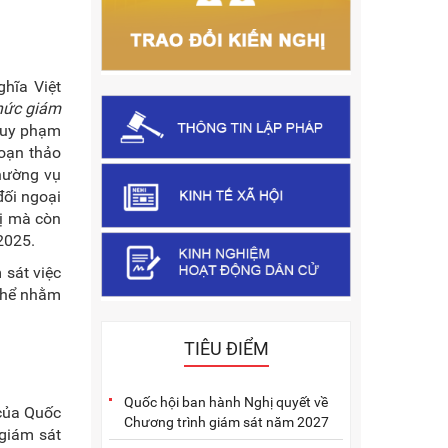
hĩa Việt
thức giám
 quy phạm
soạn thảo
Thường vụ
đối ngoại
rị mà còn
2025.
 sát việc
 thể nhằm
TIÊU ĐIỂM
Quốc hội ban hành Nghị quyết về
 của Quốc
Chương trình giám sát năm 2027
 giám sát