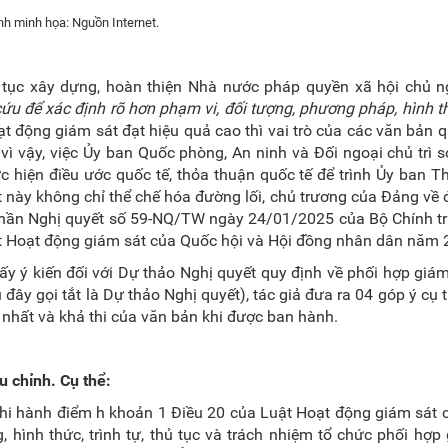
nh minh họa: Nguồn Internet.
tục xây dựng, hoàn thiện Nhà nước pháp quyền xã hội chủ ng
cứu để xác định rõ hơn phạm vi, đối tượng, phương pháp, hình 
ạt động giám sát đạt hiệu quả cao thì vai trò của các văn bản
vì vậy, việc
Ủy ban Quốc phòng, An ninh và Đối ngoại chủ trì 
ực hiện điều ước quốc tế, thỏa thuận quốc tế để trình Ủy ban 
ết này không chỉ thể chế hóa đường lối, chủ trương của Đảng về 
nh thần Nghị quyết số 59-NQ/TW ngày 24/01/2025 của Bộ Chính t
t Hoạt động giám sát của Quốc hội và Hội đồng nhân dân năm 
y ý kiến đối với Dự thảo Nghị quyết quy định về phối hợp giám
 đây gọi tắt là Dự thảo Nghị quyết), tác giả đưa ra 04 góp ý cụ
 nhất và khả thi của văn bản khi được ban hành.
u chỉnh. Cụ thể:
n thi hành điểm h khoản 1 Điều 20 của Luật Hoạt động giám sát
 hình thức, trình tự, thủ tục và trách nhiệm tổ chức phối hợp