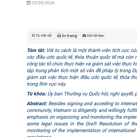
25/05/2026
In trang
Từ viết tắt
Gửi tới bạn
Tóm tắt:
Với tư cách là một thành viên tích cực củ
các điều ước quốc tế, thỏa thuận quốc tế mà còn ng
công tác tổ chức thực hiện và giám sát việc thực hi
tập trung phân tích một số vấn đề pháp lý trong
Dự
giám sát việc thực hiện điều ước quốc tế, thỏa th
trong lĩnh vực này.
Từ khóa:
Ủy ban Thường vụ Quốc hội; nghị quyết; ph
Abstract:
Besides signing and acceding to internat
community, Vietnam is diligently and willingly fulf
emphasis on organizing and monitoring the impleme
some legal issues in the Draft Resolution of t
monitoring of the implementation of internationa