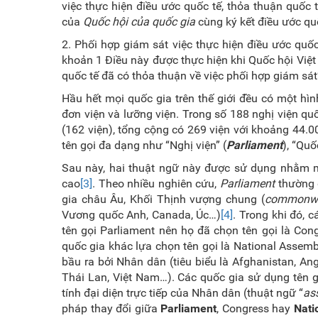
việc thực hiện điều ước quốc tế, thỏa thuận quốc
của
Quốc hội của quốc gia
cùng ký kết điều ước qu
2. Phối hợp giám sát việc thực hiện điều ước quố
khoản 1 Điều này được thực hiện khi Quốc hội Việ
quốc tế đã có thỏa thuận về việc phối hợp giám sát
Hầu hết mọi quốc gia trên thế giới đều có một hìn
đơn viện và lưỡng viện. Trong số 188 nghị viện quốc
(162 viện), tổng cộng có 269 viện với khoảng 44.00
tên gọi đa dạng như “Nghị viện” (
Parliament
), “Quố
Sau này, hai thuật ngữ này được sử dụng nhằm m
cao
[3]
. Theo nhiều nghiên cứu,
Parliament
t
hường 
gia châu Âu, Khối Thịnh vượng chung (
commonwe
Vương quốc Anh, Canada, Úc…)
[4]
. Trong khi đó, 
tên gọi Parliament nên họ đã chọn tên gọi là Cong
quốc gia khác lựa chọn tên gọi là National Assem
bầu ra bởi Nhân dân (tiêu biểu là Afghanistan, Ang
Thái Lan, Việt Nam…). Các quốc gia sử dụng tên gọ
tính đại diện trực tiếp của Nhân dân (thuật ngữ “
as
pháp thay đổi giữa
Parliament
, Congress hay
Nati