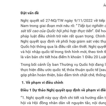
Ả
Đặt vấn đề
Nghị quyết số 27-NQ/TW ngày 9/11/2022 về tiếp 
Nam trong giai đoạn mới nêu rõ: “
Tiếp tục nghiên 
sát tối cao của Quốc hội phù hợp thực tiễn
”. Để ho
pháp luật điều chỉnh trở nên rất quan trọng. Chính 
Nghị quyết quy định về phối hợp giám sát việc th
Quốc hội thông qua là điều rất cần thiết. Nghị quy
và hội nhập quốc tế trong tình hình mới, theo ti
là văn bản chi tiết hóa điểm h khoản 1 Điều 20
Luậ
Trong bối cảnh Ủy ban Thường vụ Quốc hội đang lấ
thực hiện điều ước quốc tế, thỏa thuận quốc tế (
sau
góp phần hoàn thiện, bảo đảm tính chặt chẽ, thống
1. Về
phạm vi điều chỉnh
Điều 1 Dự thảo Nghị quyết quy định về phạm vi điề
“1. Nghị quyết này quy định chi tiết và hướng dẫ
hội và Hội đồng nhân dân về nguyên tắc, nội dung,