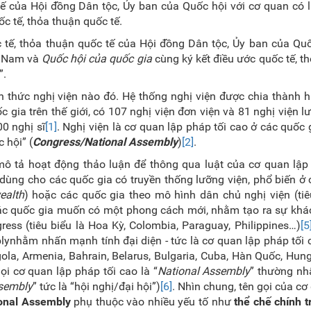
 tế của Hội đồng Dân tộc, Ủy ban của Quốc hội với cơ quan có 
ốc tế, thỏa thuận quốc tế.
c tế, thỏa thuận quốc tế của Hội đồng Dân tộc, Ủy ban của Quố
t Nam và
Quốc hội của quốc gia
cùng ký kết điều ước quốc tế, t
”.
h thức nghị viện nào đó. Hệ thống nghị viện được chia thành ha
 gia trên thế giới, có 107 nghị viện đơn viện và 81 nghị viện l
0 nghị sĩ
[1]
. Nghị viện là cơ quan lập pháp tối cao ở các quốc 
c hội” (
Congress/National Assembly
)
[2]
.
ô tả hoạt động thảo luận để thông qua luật của cơ quan lập 
dùng cho các quốc gia có truyền thống lưỡng viện, phổ biến ở
alth
) hoặc các quốc gia theo mô hình dân chủ nghị viện (tiê
các quốc gia muốn có một
phong cách mới, nhằm tạo ra sự khác
ress (
tiêu biểu là
Hoa Kỳ, Colombia, Paraguay, Philippines…)
[5
blynhằm nhấn mạnh tính đại diện - tức là
cơ quan lập pháp tối
ola, Armenia, Bahrain, Belarus, Bulgaria, Cuba, Hàn Quốc, Hung
i cơ quan lập pháp tối cao là “
National Assembly
” thường n
sembly
” tức là “hội nghị/đại hội”)
[6]
. Nhìn chung, tên gọi
của cơ
onal Assembly
phụ thuộc vào nhiều yếu tố như
thể chế chính tr