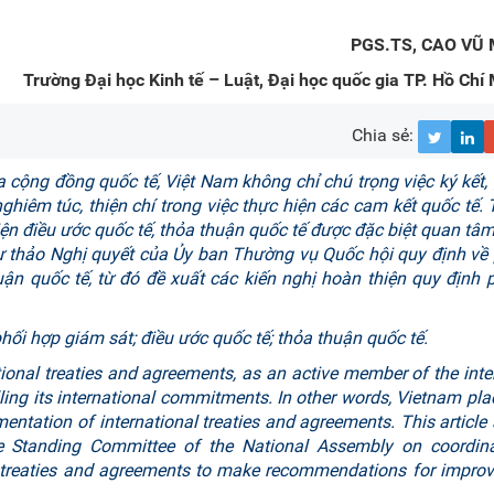
PGS.TS, CAO VŨ
Trường Đại học Kinh tế – Luật, Đại học quốc gia TP. Hồ Chí 
Chia sẻ:
a cộng đồng quốc tế, Việt Nam không chỉ chú trọng việc ký kết,
hiêm túc, thiện chí trong việc thực hiện các cam kết quốc tế. 
ện điều ước quốc tế, thỏa thuận quốc tế được đặc biệt quan tâm.
 thảo Nghị quyết của Ủy ban Thường vụ Quốc hội quy định về
uận quốc tế, từ đó đề xuất các kiến nghị hoàn thiện quy định 
ối hợp giám sát; điều ước quốc tế; thỏa thuận quốc tế.
ional treaties and agreements, as an active member of the inte
illing its international commitments. In other words, Vietnam pla
ntation of international treaties and agreements. This article
he Standing Committee of the National Assembly on coordina
l treaties and agreements
to make recommendations for improvi