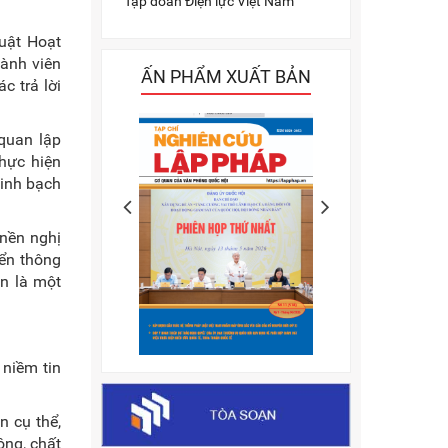
Tập đoàn Điện lực Việt Nam
Luật Hoạt
ành viên
ẤN PHẨM XUẤT BẢN
c trả lời
 quan lập
thực hiện
minh bạch
 nền nghị
yển thông
ần là một
 niềm tin
n cụ thể,
ông, chất