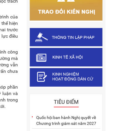
uộc trách
trình của
 thể hiện
hai trước
 lực điều
tính công
trường mà
rường vẫn
 vấn chưa
 góp phần
ý luận và
ình trong
TIÊU ĐIỂM
ới.
Quốc hội ban hành Nghị quyết về
Chương trình giám sát năm 2027