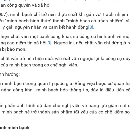
uan công quyền và xã hội.
007), minh bạch chỉ trở nên thực chất khi gắn với trách nhiệm g
yển “minh bạch hình thức” thành “minh bạch có trách nhiệm”, vì
i lý giải nguyên nhân và cam kết hành động
[8]
.
ực hiện chất vấn một cách công khai, nó củng cố hình ảnh về m
ng cao niềm tin xã hội
[9]
. Ngược lại, nếu chất vấn chỉ dừng ở h
g bị bào mòn.
chất vấn trở nên hiệu quả, và chất vấn ngược lại là công cụ duy
 của minh bạch trong cơ chế nghị viện.
ịnh hướng:
óa minh bạch trong quản trị quốc gia. Bằng việc buộc cơ quan 
c năng công khai, minh bạch hóa thông tin, đây là điều kiện cố
ấn phản ánh trình độ dân chủ nghị viện và năng lực giám sát
ọc, minh bạch sẽ trở thành sản phẩm tất yếu của cơ chế kiểm s
tính minh bạch