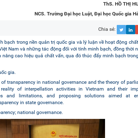
ThS. HỒ THỊ 
NCS. Trường Đại học Luật, Đại học Quốc gia Hà
Chia sẻ:
inh bạch trong nền quản trị quốc gia và lý luận về hoạt động chấ
 Việt Nam và những tác động đối với tính minh bạch, đồng thời 
m nâng cao hiệu quả chất vấn, qua đó thúc đẩy minh bạch trong
uốc gia.
s of transparency in national governance and the theory of parl
al reality of interpellation activities in Vietnam and their i
nges and limitations, and proposing solutions aimed at e
nsparency in state governance.
sparency; national governance.