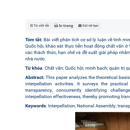
In trang
Từ viết tắt
Gửi tới bạn
Tóm tắt:
Bài viết phân tích cơ sở lý luận về tính m
Quốc hội, khảo sát thực tiễn hoạt động chất vấn ở
các thách thức, hạn chế và đề xuất giải pháp nhằ
nhà nước.
Từ khóa
: Chất vấn; Quốc hội; minh bạch; quản trị q
Abstract:
This paper analyzes the theoretical basi
interpellation activities. It surveys the practic
transparency, concurrently identifying challe
interpellation effectiveness, thereby promoting tra
Keywords
: Interpellation; National Assembly; tran