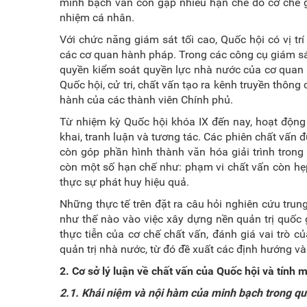
minh bạch vẫn còn gặp nhiều hạn chế do cơ chế gi
nhiệm cá nhân.
Với chức năng giám sát tối cao, Quốc hội có vị tr
các cơ quan hành pháp. Trong các công cụ giám sát
quyền kiểm soát quyền lực nhà nước của cơ quan l
Quốc hội, cử tri, chất vấn tạo ra kênh truyền thông
hành của các thành viên Chính phủ.
Từ nhiệm kỳ Quốc hội khóa IX đến nay, hoạt động 
khai, tranh luận và tương tác. Các phiên chất vấn đ
còn góp phần hình thành văn hóa giải trình trong
còn một số hạn chế như: phạm vi chất vấn còn hẹp,
thực sự phát huy hiệu quả.
Những thực tế trên đặt ra câu hỏi nghiên cứu tru
như thế nào vào việc xây dựng nền quản trị quốc gi
thực tiễn của cơ chế chất vấn, đánh giá vai trò c
quản trị nhà nước, từ đó đề xuất các định hướng và
2. Cơ sở lý luận về chất vấn của Quốc hội và tính
2.1. Khái niệm và nội hàm của minh bạch trong quả