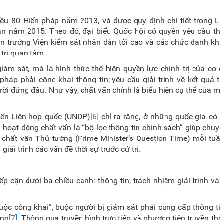
iều 80 Hiến pháp năm 2013, và được quy định chi tiết trong 
n năm 2015. Theo đó, đại biểu Quốc hội có quyền yêu cầu th
n trưởng Viện kiểm sát nhân dân tối cao và các chức danh khá
tri quan tâm.
iám sát, mà là hình thức thể hiện quyền lực chính trị của cơ
áp phải công khai thông tin; yêu cầu giải trình về kết quả 
ười đứng đầu. Như vậy, chất vấn chính là biểu hiện cụ thể của 
iển Liên hợp quốc (UNDP)
[6]
chỉ ra rằng, ở những quốc gia có
 hoạt động chất vấn là “bộ lọc thông tin chính sách” giúp chu
 chất vấn Thủ tướng (Prime Minister’s Question Time) mỗi tu
iải trình các vấn đề thời sự trước cử tri.
p cận dưới ba chiều cạnh: thông tin, trách nhiệm giải trình và
 buộc công khai”, buộc người bị giám sát phải cung cấp thông ti
ờng
[7]
. Thông qua truyền hình trực tiếp và phương tiện truyền th