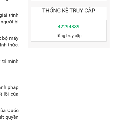
THỐNG KÊ TRUY CẬP
iải trình
 người bị
42294889
Tổng truy cập
ột bộ máy
ình thức,
 trì minh
hành pháp
t lõi của
 của Quốc
oát quyền