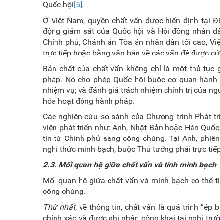
Quốc hội
[5]
.
Ở Việt Nam, quyền chất vấn được hiến định tại Đ
động giám sát của Quốc hội và Hội đồng nhân dâ
Chính phủ, Chánh án Tòa án nhân dân tối cao, Việ
trực tiếp hoặc bằng văn bản về các vấn đề được cử 
Bản chất của chất vấn không chỉ là một thủ tục g
pháp. Nó cho phép Quốc hội buộc cơ quan hành ph
nhiệm vụ; và đánh giá trách nhiệm chính trị của ng
hóa hoạt động hành pháp.
Các nghiên cứu so sánh của Chương trình Phát tr
viện phát triển như: Anh, Nhật Bản hoặc Hàn Quốc,
tin từ Chính phủ sang công chúng. Tại Anh, phiên
nghi thức minh bạch, buộc Thủ tướng phải trực tiếp g
2.3. Mối quan hệ giữa chất vấn và tính minh bạch
Mối quan hệ giữa chất vấn và minh bạch có thể tiế
công chúng.
Thứ nhất
, về thông tin, chất vấn là quá trình “ép
chính xác và được ghi nhận công khai tại nghị trư