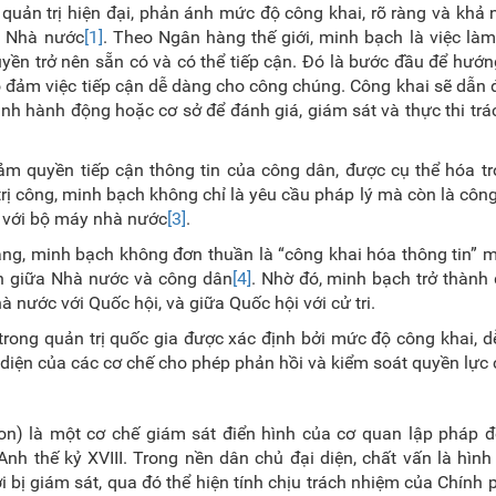
a quản trị hiện đại, phản ánh mức độ công khai, rõ ràng và khả 
a Nhà nước
[1]
. Theo Ngân hàng thế giới, minh bạch là việc là
uyền trở nên sẵn có và có thể tiếp cận. Đó là bước đầu để hướng
ảo đảm việc tiếp cận dễ dàng cho công chúng. Công khai sẽ dẫn 
hành hành động hoặc cơ sở để đánh giá, giám sát và thực thi tr
ảm quyền tiếp cận thông tin của công dân, được cụ thể hóa t
trị công, minh bạch không chỉ là yêu cầu pháp lý mà còn là côn
i với bộ máy nhà nước
[3]
.
rằng, minh bạch không đơn thuần là “công khai hóa thông tin” 
in giữa Nhà nước và công dân
[4]
. Nhờ đó, minh bạch trở thành
à nước với Quốc hội, và giữa Quốc hội với cử tri.
 trong quản trị quốc gia được xác định bởi mức độ công khai, d
 diện của các cơ chế cho phép phản hồi và kiểm soát quyền lực 
ion) là một cơ chế giám sát điển hình của cơ quan lập pháp đ
nh thế kỷ XVIII. Trong nền dân chủ đại diện, chất vấn là hình
 bị giám sát, qua đó thể hiện tính chịu trách nhiệm của Chính 