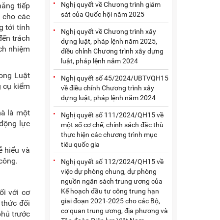
Nghị quyết về Chương trình giám
năng tiếp
sát của Quốc hội năm 2025
m cho các
 tới tính
Nghị quyết về Chương trình xây
đến trách
dựng luật, pháp lệnh năm 2025,
ách nhiệm
điều chỉnh Chương trình xây dựng
luật, pháp lệnh năm 2024
rong Luật
Nghị quyết số 45/2024/UBTVQH15
g cụ kiểm
về điều chỉnh Chương trình xây
dựng luật, pháp lệnh năm 2024
mà là một
Nghị quyết số 111/2024/QH15 về
 động lực
một số cơ chế, chính sách đặc thù
thực hiện các chương trình mục
tiêu quốc gia
ễ hiểu và
công.
Nghị quyết số 112/2024/QH15 về
việc dự phòng chung, dự phòng
nguồn ngân sách trung ương của
Kế hoạch đầu tư công trung hạn
ối với cơ
giai đoạn 2021-2025 cho các Bộ,
 thức đối
cơ quan trung ương, địa phương và
phủ trước