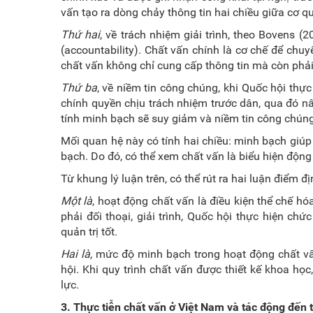
vấn tạo ra dòng chảy thông tin hai chiều giữa cơ q
Thứ hai
, về trách nhiệm giải trình, theo Bovens (2
(accountability). Chất vấn chính là cơ chế để chu
chất vấn không chỉ cung cấp thông tin mà còn phả
Thứ ba
, về niềm tin công chúng, khi Quốc hội th
chính quyền chịu trách nhiệm trước dân, qua đó nâ
tính minh bạch sẽ suy giảm và niềm tin công chún
Mối quan hệ này có tính hai chiều: minh bạch giúp 
bạch. Do đó, có thể xem chất vấn là biểu hiện động
Từ khung lý luận trên, có thể rút ra hai luận điểm đ
Một là
, hoạt động chất vấn là điều kiện thể chế h
phải đối thoại, giải trình, Quốc hội thực hiện chứ
quản trị tốt.
Hai là
, mức độ minh bạch trong hoạt động chất v
hội. Khi quy trình chất vấn được thiết kế khoa h
lực.
3. Thực tiễn chất vấn ở Việt Nam và tác động đến 