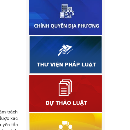
đảm trách
 được xác
guyên tắc