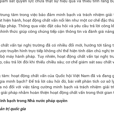
ám sát quyền lực chưa thật sự hiệu quả và thiếu tính ràng b
í trung tâm trong việc bảo đảm minh bạch và trách nhiệm giải 
 hiện hành, hoạt động chất vấn nổi lên như một cơ chế đặc thù
ập pháp. Thông qua việc đặt câu hỏi và yêu cầu trả lời công k
 chính thức giúp công chúng tiếp cận thông tin và đánh giá năng
chất vấn tại nghị trường đã có nhiều đổi mới, hướng tới tăng 
ược truyền hình trực tiếp không chỉ thể hiện tính dân chủ nghị 
 bộ máy hành pháp. Tuy nhiên, hoạt động chất vấn tại nghị t
 câu trả lời đôi khi thiếu chiều sâu; cơ chế giám sát sau chất
ng tâm: hoạt động chất vấn của Quốc hội Việt Nam đã và đang
a minh bạch? Để trả lời câu hỏi đó, bài viết phân tích cơ sở l
ủa nó đối với việc tăng cường minh bạch và trách nhiệm giải tr
 giải pháp nhằm hoàn thiện hoạt động chất vấn trong thời gian t
 minh bạch trong Nhà nước pháp quyền
n trị quốc gia