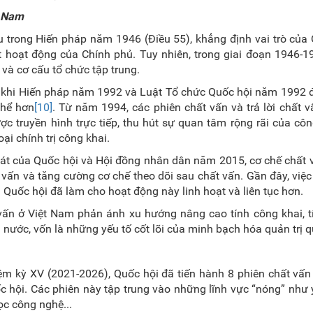
t Nam
 trong Hiến pháp năm 1946 (Điều 55), khẳng định vai trò của
át hoạt động của Chính phủ. Tuy nhiên, trong giai đoạn 1946-1
 và cơ cấu tổ chức tập trung.
sau khi Hiến pháp năm 1992 và Luật Tổ chức Quốc hội năm 1992
thể hơn
[10]
. Từ năm 1994, các phiên chất vấn và trả lời chất v
ợc truyền hình trực tiếp, thu hút sự quan tâm rộng rãi của cô
ại chính trị công khai.
át của Quốc hội và Hội đồng nhân dân năm 2015, cơ chế chất 
 vấn và tăng cường cơ chế theo dõi sau chất vấn. Gần đây, việ
 Quốc hội đã làm cho hoạt động này linh hoạt và liên tục hơn.
 vấn ở Việt Nam phản ánh xu hướng nâng cao tính công khai, t
 nước, vốn là những yếu tố cốt lõi của minh bạch hóa quản trị q
m kỳ XV (2021-2026), Quốc hội đã tiến hành 8 phiên chất vấn
 hội. Các phiên này tập trung vào những lĩnh vực “nóng” như y
ọc công nghệ...