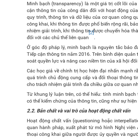
Minh bạch (transparency) là một giá trị cốt lõi củ
cận thông tin của công dân đối với hoạt động củ
quy trình, thông tin và dữ liệu của cơ quan công q
công khai, khi thông tin được phổ biến rộng rãi, b
nhiệm giải trình, khi thông tin được chuyển hóa t
[2]
đối với các chủ thể liên quan
.
Ở góc độ pháp lý, minh bạch là nguyên tắc bảo đ
Tiếp cận thông tin năm 2016. Trên bình diện quản 
soát quyền lực và nâng cao niềm tin của xã hội đố
Các học giả về chính trị học hiện đại nhấn mạnh 
quá trình chủ động cung cấp và đối thoại thông t
cho trách nhiệm giải trình đa chiều giữa cơ quan nh
Từ khung lý luận trên, có thể hiểu: tính minh bạch
có thể kiểm chứng của thông tin, cũng như sự hiện
2.2. Bản chất và vai trò của hoạt động chất vấn
Hoạt động chất vấn (questioning hoặc interpellat
quan hành pháp, xuất phát từ mô hình Nghị viện A
thoại công khai giữa người được ủy quyền và người