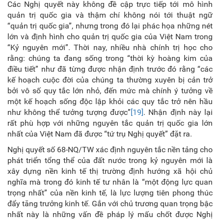
Các Nghị quyết này không đề cập trực tiếp tới mô hình
quản trị quốc gia và thậm chí không nói tới thuật ngữ
“quản trị quốc gia”, nhưng trong đó lại phác họa những nét
lớn và định hình cho quản trị quốc gia của Việt Nam trong
“Kỷ nguyên mới”. Thời nay, nhiều nhà chính trị học cho
rằng: chúng ta đang sống trong “thời kỳ hoàng kim của
điều tiết” như đã từng được nhận định trước đó rằng “các
kế hoạch cuộc đời của chúng ta thường xuyên bị cản trở
bởi vô số quy tắc lớn nhỏ, đến mức mà chính ý tưởng về
một kế hoạch sống độc lập khỏi các quy tắc trở nên hầu
như không thể tưởng tượng được”
[19]
. Nhận định này lại
rất phù hợp với những nguyên tắc quản trị quốc gia lớn
nhất của Việt Nam đã được “tứ trụ Nghị quyết” đặt ra.
Nghị quyết số 68-NQ/TW xác định nguyên tắc nền tảng cho
phát triển tổng thể của đất nước trong kỷ nguyên mới là
xây dựng nền kinh tế thị trường định hướng xã hội chủ
nghĩa mà trong đó kinh tế tư nhân là “một động lực quan
trọng nhất” của nền kinh tế, là lực lượng tiên phong thúc
đẩy tăng trưởng kinh tế. Gắn với chủ trương quan trọng bậc
nhất này là những vấn đề pháp lý mấu chốt được Nghị