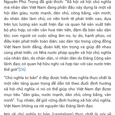
Nguyễn Phú Trọng đã giải thích: “
Xã hội xã hội chủ nghĩa
mà nhân dân Việt Nam đang phấn đấu xây dựng là một xã
hội dân giàu, nước mạnh, dân chủ, công bằng, văn minh;
do nhân dân làm chủ; có nền kinh tế phát triển cao, dựa
trên lực lượng sản xuất hiện đại và quan hệ sản xuất tiến
bộ phù hợp; có nền văn hoá tiên tiến, đậm đà bản sắc dân
tộc; con người có cuộc sống ấm no, tự do, hạnh phúc, có
điều kiện phát triển toàn diện; các dân tộc trong cộng đồng
Việt Nam bình đẳng, đoàn kết, tôn trọng và giúp đỡ nhau
cùng phát triển; có Nhà nước pháp quyền xã hội chủ nghĩa
của nhân dân, do nhân dân, vì nhân dân do Đảng Cộng sản
lãnh đạo; có quan hệ hữu nghị và hợp tác với các nước trên
thế giới”
[26]
.
“Chủ nghĩa tư bản” ở đây được hiểu theo nghĩa thực chất là
một nền tảng quan trọng để dẫn tới theo đuổi định hướng
xã hội chủ nghĩa vì nó có thể giúp cho Việt Nam đạt được
mục tiêu “dân giàu, nước mạnh, dân chủ, công bằng, văn
minh”. Tuy nhiên, để giữ vững định hướng xã hội chủ nghĩa,
Việt Nam không xa rời nguyên tắc Đảng lãnh đạo.
Nói về chủ nghĩa tư bản (capitalism) thực chất là nói về