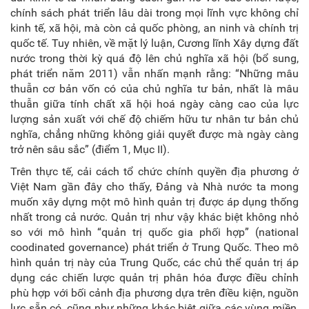
chính sách phát triển lâu dài trong mọi lĩnh vực không chỉ
kinh tế, xã hội, mà còn cả quốc phòng, an ninh và chính trị
quốc tế. Tuy nhiên, về mặt lý luận, Cương lĩnh Xây dựng đất
nước trong thời kỳ quá độ lên chủ nghĩa xã hội (bổ sung,
phát triển năm 2011) vẫn nhấn mạnh rằng: “Những mâu
thuẫn cơ bản vốn có của chủ nghĩa tư bản, nhất là mâu
thuẫn giữa tính chất xã hội hoá ngày càng cao của lực
lượng sản xuất với chế độ chiếm hữu tư nhân tư bản chủ
nghĩa, chẳng những không giải quyết được mà ngày càng
trở nên sâu sắc” (điểm 1, Mục II).
Trên thực tế, cải cách tổ chức chính quyền địa phương ở
Việt Nam gần đây cho thấy, Đảng và Nhà nước ta mong
muốn xây dựng một mô hình quản trị được áp dụng thống
nhất trong cả nước. Quản trị như vậy khác biệt không nhỏ
so với mô hình “quản trị quốc gia phối hợp” (national
coodinated governance) phát triển ở Trung Quốc. Theo mô
hình quản trị này của Trung Quốc, các chủ thể quản trị áp
dụng các chiến lược quản trị phân hóa được điều chỉnh
phù hợp với bối cảnh địa phương dựa trên điều kiện, nguồn
lực sẵn có, cũng như những khác biệt giữa các vùng miền,