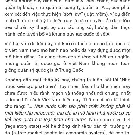
Ngoài những quy định của “hard law” điều chỉnh, các dạng
quản trị khác, như quản trị công ty, quản trị AI…, còn phải
xem xét đến việc thực hiện “soft law” (luật mềm), ví dụ điển
hình rất được chú ý tới hiện nay là các nguyên tắc đạo đức,
tiêu chuẩn kỹ thuật, bộ quy tắc ứng xử, hướng dẫn thực
hành, các tuyên bố và khung quy tắc quốc tế về AI.
Với hai vấn đề lớn này, rất khó có thể nói quản trị quốc gia
ở Việt Nam theo mô hình nào hoặc đã xây dựng được một
mô hình riêng. Dù cũng theo con đường xã hội chủ nghĩa,
nhưng quản trị quốc gia ở Việt Nam không hoàn toàn
giống quản trị quốc gia ở Trung Quốc.
Khoảng gần một thập kỷ nay, chúng ta luôn nói tới “Nhà
nước kiến tạo phát triển”. Tuy nhiên, hầu như khái niệm này
chưa
được hiểu rành mạch và thống nhất nói chung, nhất
là trong bối cảnh Việt Nam hiện nay. Thậm chí có giải thích
cho rằng: “…
N
hà nước kiến tạo phát triển không phải là
một kiểu nhà nước mới, mà chỉ là mô hình nhà nước có sự
kết hợp giữa hai loại hình nhà nước
: Nhà nước điều tiết
(regulatory state) với hệ thống kinh tế tư bản thị trường tự
do (a free market capitalist economic system), đề cao thị