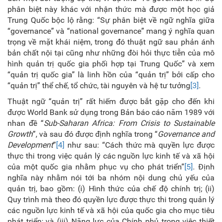
phân biệt này khác với nhận thức mà được một học giả
Trung Quốc bộc lộ rằng: “Sự phân biệt về ngữ nghĩa giữa
“governance” và “national governance” mang ý nghĩa quan
trọng về mặt khái niệm, trong đó thuật ngữ sau phản ánh
bản chất nội tại cũng như những đòi hỏi thực tiễn của mô
hình quản trị quốc gia phối hợp tại Trung Quốc” và xem
“quản trị quốc gia” là linh hồn của “quản trị” bởi cấp cho
“quản trị” thể chế, tổ chức, tài nguyên và hệ tư tưởng
[3]
.
Thuật ngữ “quản trị” rất hiếm được bắt gặp cho đến khi
được World Bank sử dụng trong Bản báo cáo năm 1989 với
nhan đề
“
Sub‑Saharan Africa: From Crisis to Sustainable
Growth
”, và sau đó được định nghĩa trong
“
Governance and
Development
”
[4]
như sau: “Cách thức mà quyền lực được
thực thi trong việc quản lý các nguồn lực kinh tế và xã hội
của một quốc gia nhằm phục vụ cho phát triển”
[5]
. Định
nghĩa này nhằm nói tới ba nhóm nội dung chủ yếu của
quản trị, bao gồm: (i) Hình thức của chế độ chính trị; (ii)
Quy trình mà theo đó quyền lực được thực thi trong quản lý
các nguồn lực kinh tế và xã hội của quốc gia cho mục tiêu
phát triển; và (iii) Năng lực của Chính phủ trong việc thiết