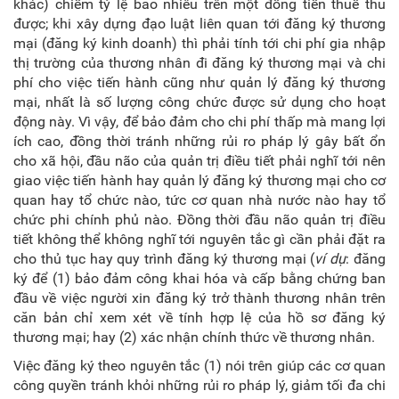
khác) chiếm tỷ lệ bao nhiêu trên một đồng tiền thuế thu
được; khi xây dựng đạo luật liên quan tới đăng ký thương
mại (đăng ký kinh doanh) thì phải tính tới chi phí gia nhập
thị trường của thương nhân đi đăng ký thương mại và chi
phí cho việc tiến hành cũng như quản lý đăng ký thương
mại, nhất là số lượng công chức được sử dụng cho hoạt
động này. Vì vậy, để bảo đảm cho chi phí thấp mà mang lợi
ích cao, đồng thời tránh những rủi ro pháp lý gây bất ổn
cho xã hội, đầu não của quản trị điều tiết phải nghĩ tới nên
giao việc tiến hành hay quản lý đăng ký thương mại cho cơ
quan hay tổ chức nào, tức cơ quan nhà nước nào hay tổ
chức phi chính phủ nào. Đồng thời đầu não quản trị điều
tiết không thể không nghĩ tới nguyên tắc gì cần phải đặt ra
cho thủ tục hay quy trình đăng ký thương mại (
ví dụ
: đăng
ký để (1) bảo đảm công khai hóa và cấp bằng chứng ban
đầu về việc người xin đăng ký trở thành thương nhân trên
căn bản chỉ xem xét về tính hợp lệ của hồ sơ đăng ký
thương mại; hay (2) xác nhận chính thức về thương nhân.
Việc đăng ký theo nguyên tắc (1) nói trên giúp các cơ quan
công quyền tránh khỏi những rủi ro pháp lý, giảm tối đa chi