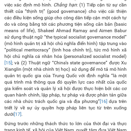
việc xác định mô hình.
Chẳng hạn
: (1) Tiếp cận từ sự cần
thiết của “thịnh trị” (good governance) cho việc cải thiện
các điều kiện sống giúp cho công dân tiếp cận một cách tự
do và công bằng tới các phương tiện sống căn bản (basic
means of life), Shakeel Ahmad Ramay and Aimen Babur
sử dụng thuật ngữ “the typical socialist governance model”
(mô hình quản trị xã hội chủ nghĩa điển hình) tập trung vào
“political meritocracy” (tinh hoa chính trị), tức mô hình xã
hội chủ nghĩa cá nhân hóa (personalized socialist model)
[15]
; và (2) Thuật ngữ “China’s state governance” được Xu
Xianglin (một nhà chính trị học) sử dụng để mô tả mô hình
quản trị quốc gia của Trung Quốc với định nghĩa “là một
quá trình mà thông qua đó quyền lực cao nhất của quốc
gia kiểm soát và quản lý xã hội được thực hiện bởi các cơ
quan hành chính, lập pháp, tư pháp và được phân tản giữa
các nhà chức trách quốc gia và địa phương”
[16]
dựa trên
triết lý về sự ủy quyền hợp pháp liên tục từ trên xuống
dưới
[17]
.
Đứng trước những thách thức to lớn của thời đại và thực
trạng kinh tế, xã hội của Việt Nam, quyết tâm đưa Việt Nam