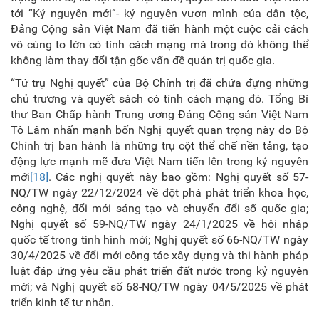
tới “Kỷ nguyên mới”- kỷ nguyên vươn mình của dân tộc,
Đảng Cộng sản Việt Nam đã tiến hành một cuộc cải cách
vô cùng to lớn có tính cách mạng mà trong đó không thể
không làm thay đổi tận gốc vấn đề quản trị quốc gia.
“Tứ trụ Nghị quyết” của Bộ Chính trị đã chứa đựng những
chủ trương và quyết sách có tính cách mạng đó. Tổng Bí
thư Ban Chấp hành Trung ương Đảng Cộng sản Việt Nam
Tô Lâm nhấn mạnh bốn Nghị quyết quan trọng này do Bộ
Chính trị ban hành là những trụ cột thể chế nền tảng, tạo
động lực mạnh mẽ đưa Việt Nam tiến lên trong kỷ nguyên
mới
[18]
. Các nghị quyết này bao gồm: Nghị quyết số 57-
NQ/TW ngày 22/12/2024 về đột phá phát triển khoa học,
công nghệ, đổi mới sáng tạo và chuyển đổi số quốc gia;
Nghị quyết số 59-NQ/TW ngày 24/1/2025 về hội nhập
quốc tế trong tình hình mới; Nghị quyết số 66-NQ/TW ngày
30/4/2025 về đổi mới công tác xây dựng và thi hành pháp
luật đáp ứng yêu cầu phát triển đất nước trong kỷ nguyên
mới; và Nghị quyết số 68-NQ/TW ngày 04/5/2025 về phát
triển kinh tế tư nhân.