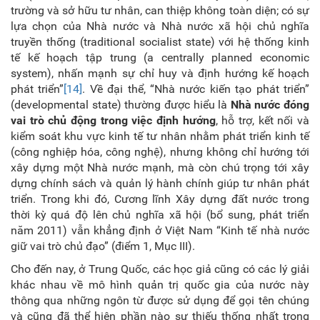
trường và sở hữu tư nhân, can thiệp không toàn diện; có sự
lựa chọn của Nhà nước và Nhà nước xã hội chủ nghĩa
truyền thống (traditional socialist state) với hệ thống kinh
tế kế hoạch tập trung (a centrally planned economic
system), nhấn mạnh sự chỉ huy và định hướng kế hoạch
phát triển”
[14]
.
Về đại thể, “
Nhà nước kiến tạo phát triển”
(developmental state) thường được hiểu là
N
hà nước đóng
vai trò chủ động trong việc định hướng
, hỗ trợ, kết nối và
kiểm soát khu vực kinh tế tư nhân nhằm phát triển kinh tế
(công nghiệp hóa, công nghệ), nhưng không chỉ hướng tới
xây dựng một Nhà nước mạnh, mà còn chú trọng tới xây
dựng chính sách và quản lý hành chính giúp tư nhân phát
triển. Trong khi đó, Cương lĩnh Xây dựng đất nước trong
thời kỳ quá độ lên chủ nghĩa xã hội (bổ sung, phát triển
năm 2011) vẫn khẳng định ở Việt Nam “Kinh tế nhà nước
giữ vai trò chủ đạo” (điểm 1, Mục III).
Cho đến nay, ở Trung Quốc, các học giả cũng có các lý giải
khác nhau về mô hình quản trị quốc gia của nước này
thông qua những ngôn từ được sử dụng để gọi tên chúng
và cũng đã thể hiện phần nào sự thiếu thống nhất trong