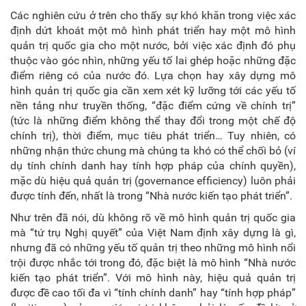
Các nghiên cứu ở trên cho thấy sự khó khăn trong việc xác
định dứt khoát một mô hình phát triển hay một mô hình
quản trị quốc gia cho một nước,
bởi việc xác định đó phụ
thuộc vào góc nhìn, những yếu tố lai ghép hoặc những đặc
điểm riêng có của nước đó.
Lựa chọn hay xây dựng mô
hình quản trị quốc gia cần xem xét kỹ lưỡng tới các yếu tố
nền tảng như truyền thống, “đặc điểm cứng về chính trị”
(tức là những điểm không thể thay đổi trong một chế độ
chính trị), thời điểm, mục tiêu phát triển… Tuy nhiên, có
những nhận thức chung mà chúng ta khó có thể chối bỏ (ví
dụ tính chính danh hay tính hợp pháp của chính quyền),
mặc dù hiệu quả quản trị (governance efficiency) luôn phải
được tính đến, nhất là trong “Nhà nước kiến tạo phát triển”.
Như trên đã nói, dù không rõ về mô hình quản trị quốc gia
mà “tứ trụ Nghị quyết” của Việt Nam định xây dựng là gì,
nhưng đã có những yếu tố quản trị theo những mô hình nổi
trội được nhắc tới trong đó, đặc biệt là mô hình “Nhà nước
kiến tạo phát triển”. Với mô hình này, hiệu quả quản trị
được đề cao tối đa vì “tính chính danh” hay “tính hợp pháp”