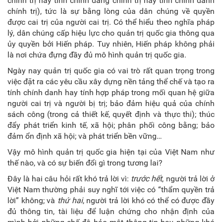
chính trị hay tính chính đáng chính trị hay tính chính danh
chính trị), tức là sự bằng lòng của dân chúng về quyền
được cai trị của người cai trị. Có thể hiểu theo nghĩa pháp
lý, dân chúng cấp hiệu lực cho quản trị quốc gia thông qua
ủy quyền bởi Hiến pháp. Tuy nhiên, Hiến pháp không phải
là nơi chứa đựng đầy đủ mô hình quản trị quốc gia.
Ngày nay quản trị quốc gia có vai trò rất quan trọng trong
việc đặt ra các yêu cầu xây dựng nền tảng thể chế và tạo ra
tính chính danh hay tính hợp pháp trong mối quan hệ giữa
người cai trị và người bị trị; bảo đảm hiệu quả của chính
sách công (trong cả thiết kế, quyết định và thực thi); thúc
đẩy phát triển kinh tế, xã hội; phân phối công bằng; bảo
đảm ổn định xã hội; và phát triển bền vững…
Vậy mô hình quản trị quốc gia hiện tại của Việt Nam như
thế nào, và có sự biến đổi gì trong tương lai?
Đây là hai câu hỏi rất khó trả lời vì:
trước hết
, người trả lời ở
Việt Nam thường phải suy nghĩ tới việc
có “thẩm quyền trả
lời” không; và
thứ hai
, người trả lời khó có thể có được đầy
đủ thông tin, tài liệu để
luận chứng cho nhận định của