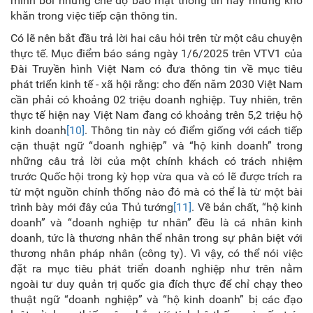
mình bởi những chế độ bảo mật thông tin hay những khó
khăn trong việc tiếp cận thông tin.
Có lẽ nên bắt đầu trả lời hai câu hỏi trên từ một câu chuyện
thực tế. Mục điểm báo sáng ngày 1/6/2025 trên VTV1 của
Đài Truyền hình Việt Nam
có đưa thông tin về mục tiêu
phát triển kinh tế
- xã hội rằng: cho đến năm 2030 Việt Nam
cần phải có khoảng 02 triệu doanh nghiệp. Tuy nhiên, trên
thực tế hiện nay
Việt Nam đang có khoảng trên 5,2 triệu hộ
kinh doanh
[10]
. Thông tin này có điểm giống với cách tiếp
cận thuật ngữ “doanh nghiệp” và “hộ kinh doanh” trong
những câu trả lời của một chính khách có trách nhiệm
trước Quốc hội trong kỳ họp vừa qua và có lẽ được trích ra
từ một nguồn chính thống nào đó mà có thể là từ một bài
trình bày mới đây của Thủ tướng
[11]
. Về bản chất, “hộ kinh
doanh” và “doanh nghiệp tư nhân” đều là cá nhân kinh
doanh, tức là thương nhân thể nhân trong sự phân biệt với
thương nhân pháp nhân (công ty). Vì vậy
, có thể nói việc
đặt ra mục tiêu phát triển doanh nghiệp như trên nằm
ngoài tư duy quản trị quốc gia đích thực để chỉ chạy theo
thuật ngữ “doanh nghiệp” và “hộ kinh doanh” bị các đạo