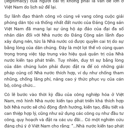
(legitimacy) của người cai trị không phải là vấn đề lớn ở
Việt Nam do lịch sử để lại.
Sự lãnh đạo thành công vô cùng vẻ vang công cuộc giải
phóng dân tộc và thống nhất đất nước của Đảng Cộng sản
Việt Nam đã mang lại sự ủng hộ áp đảo của đại đa số
nhân dân đối với Nhà nước do Đảng Cộng sản lãnh đạo
xây dựng nên, tức là Nhà nước có được quyền cai trị do sự
bằng lòng của dân chúng. Đây là một lợi thế vô cùng quan
trọng trong việc tập trung vào hiệu quả quản trị của Nhà
nước kiến tạo phát triển. Tuy nhiên, duy trì sự bằng lòng
của dân chúng luôn phải được đặt ra để có những giải
pháp củng cố Nhà nước thích hợp, ví dụ như chống tham
nhũng, chống lãng phí, nâng cao ý thức phục vụ của cán
bộ, công chức…
Có lẽ bước vào thời kỳ đầu của công nghiệp hóa ở Việt
Nam, mô hình Nhà nước kiến tạo phát triển khá thích hợp
bởi Nhà nước sẽ chủ động định hướng, kiến tạo, điều tiết và
can thiệp hợp lý, cũng như sử dụng các công cụ như đầu tư
công, quy hoạch và đặt ra các ưu đãi… Có một nghiên cứu
đáng chú ý ở Việt Nam cho rằng: “…Nhà nước kiến tạo phát