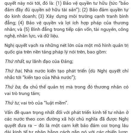
quyết này nói tới, đó là: (1) Bảo vệ quyền tư hữu (tức “bảo
đảm đầy đủ quyền sở hữu tài sản”); (2) Bảo đảm quyền tự
do kinh doanh; (3) Xây dựng môi trường cạnh tranh bình
đẳng; (4) Bảo vệ quyền và lợi ích hợp pháp của thương
nhân; và (5) Bình đẳng trong tiếp cận vốn, tài nguyên, công
nghệ, nhân lực, và dữ liệu.
Nghị quyết vạch ra những nét lớn của một mô hình quản trị
quốc gia trên nền tảng pháp lý nói trên, bao gồm:
T
hứ nhất
, sự lãnh đạo của Đảng;
T
hứ hai
, Nhà nước kiến tạo phát triển (dù Nghị quyết chỉ
nhắc tới “kiến tạo của Nhà nước”);
T
hứ ba
, đa chủ thể quản trị mà trong đó thương nhân có
vai trò trung tâm;
T
hứ tư
, vai trò của “luật mềm”.
Vấn đề quan trọng nhất đối với phát triển kinh tế tư nhân ở
các nước theo con đường xã hội chủ nghĩa đã được Nghị
quyết đưa ra – đó là một cam kết bảo đảm coi trọng lâu
dài kinh tế tư nhân bằng cách gắn nó với các chiến lược,