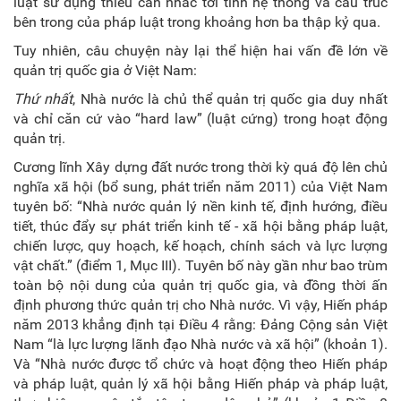
luật sử dụng thiếu cân nhắc tới tính hệ thống và cấu trúc
bên trong của pháp luật trong khoảng hơn ba thập kỷ qua.
Tuy nhiên, câu chuyện này lại thể hiện hai vấn đề lớn về
quản trị quốc gia ở Việt Nam:
Thứ nhất
, Nhà nước là chủ thể quản trị quốc gia duy nhất
và chỉ căn cứ vào “hard law” (luật cứng) trong hoạt động
quản trị.
Cương lĩnh Xây dựng đất nước trong thời kỳ quá độ lên chủ
nghĩa xã hội (bổ sung, phát triển năm 2011) của Việt Nam
tuyên bố: “Nhà nước quản lý nền kinh tế, định hướng, điều
tiết, thúc đẩy sự phát triển kinh tế - xã hội bằng pháp luật,
chiến lược, quy hoạch, kế hoạch, chính sách và lực lượng
vật chất.” (điểm 1, Mục III). Tuyên bố này gần như bao trùm
toàn bộ nội dung của quản trị quốc gia, và đồng thời ấn
định phương thức quản trị cho Nhà nước. Vì vậy, Hiến pháp
năm 2013 khẳng định tại Điều 4 rằng: Đảng Cộng sản Việt
Nam “là lực lượng lãnh đạo Nhà nước và xã hội” (khoản 1).
Và “Nhà nước được tổ chức và hoạt động theo Hiến pháp
và pháp luật, quản lý xã hội bằng Hiến pháp và pháp luật,