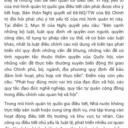
Đây là những vấn đề liên quan tới điều tiết. Vì vậy, yếu tố
của mô hình quản trị quốc gia điều tiết cần phải được chú ý
kết hợp. Bản thân Nghị quyết số 66-NQ/TW của Bộ Chính
trị đòi hỏi phải chú ý tới yếu tố của mô hình quản trị này.
Tại điểm 2, Mục III của Nghị quyết yêu cầu: “Bên cạnh
những bộ luật, luật quy định về quyền con người, quyền
công dân, tố tụng tư pháp cần cụ thể, về cơ bản các luật
khác, nhất là luật điều chỉnh các nội dung về kiến tạo phát
triển chỉ quy định những vấn đề khung, những vấn đề có
tính nguyên tắc thuộc thẩm quyền của Quốc hội, còn
những vấn đề thực tiễn thường xuyên biến động thì giao
cho Chính phủ, bộ, ngành, địa phương quy định để bảo
đảm linh hoạt, phù hợp với thực tiễn”. Điểm này còn yêu
cầu: “Phát huy đúng mức vai trò của đạo đức xã hội, các
quy tắc đạo đức nghề nghiệp, quy tắc tự quản cộng đồng
trong điều chỉnh các quan hệ xã hội”.
Trong mô hình quản trị quốc gia điều tiết, Nhà nước
không
trực tiếp sản xuất hoặc cung ứng dịch vụ, mà tập trung vào
hoạt động điều tiết thị trường và khu vực tư nhân. Các
công cụ điều tiết chủ yếu là luật lệ, phát triển nhiều cơ quan