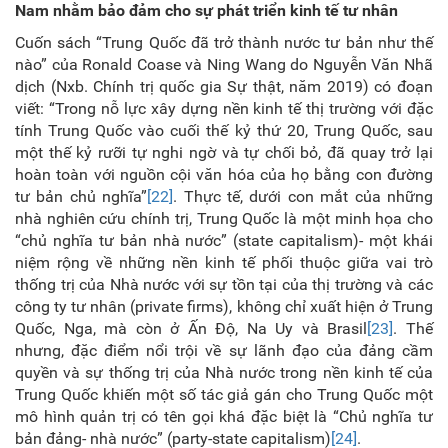
Nam nhằm bảo đảm cho sự phát triển kinh tế tư nhân
Cuốn sách “Trung Quốc đã trở thành nước tư bản như thế
nào” của Ronald Coase và Ning Wang do Nguyễn Văn Nhã
dịch (Nxb. Chính trị quốc gia Sự thật, năm 2019) có đoạn
viết: “Trong nỗ lực xây dựng nền kinh tế thị trường với đặc
tính Trung Quốc vào cuối thế kỷ thứ 20, Trung Quốc, sau
một thế kỷ rưỡi tự nghi ngờ và tự chối bỏ, đã quay trở lại
hoàn toàn với nguồn cội văn hóa của họ bằng con đường
tư bản chủ nghĩa”
[22]
. Thực tế, dưới con mắt của những
nhà nghiên cứu chính trị, Trung Quốc là một minh họa cho
“chủ nghĩa tư bản nhà nước” (state capitalism)- một khái
niệm rộng về những nền kinh tế phối thuộc giữa vai trò
thống trị của Nhà nước với sự tồn tại của thị trường và các
công ty tư nhân (private firms), không chỉ xuất hiện ở Trung
Quốc, Nga, mà còn ở Ấn Độ, Na Uy và Brasil
[23]
. Thế
nhưng, đặc điểm nổi trội về sự lãnh đạo của đảng cầm
quyền và sự thống trị của Nhà nước trong nền kinh tế của
Trung Quốc khiến một số tác giả gán cho Trung Quốc một
mô hình quản trị có tên gọi khá đặc biệt là “Chủ nghĩa tư
bản đảng- nhà nước” (party-state capitalism)
[24]
.