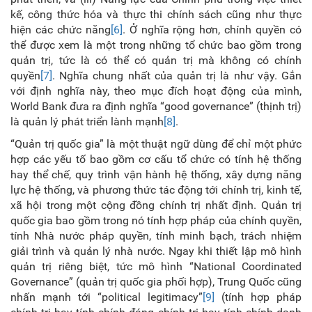
kế, công thức hóa và thực thi chính sách cũng như thực
hiện các chức năng
[6]
. Ở nghĩa rộng hơn, chính quyền có
thể được xem là một trong những tổ chức bao gồm trong
quản trị, tức là có thể có quản trị mà không có chính
quyền
[7]
. Nghĩa chung nhất của quản trị là như vậy. Gắn
với định nghĩa này, theo mục đích hoạt động của mình,
World Bank đưa ra định nghĩa “good governance” (thịnh trị)
là quản lý phát triển lành mạnh
[8]
.
“Quản trị quốc gia” là một thuật ngữ dùng để chỉ một phức
hợp các yếu tố bao gồm cơ cấu tổ chức có tính hệ thống
hay thể chế, quy trình vận hành hệ thống, xây dựng năng
lực hệ thống, và phương thức tác động tới chính trị, kinh tế,
xã hội trong một cộng đồng chính trị nhất định. Quản trị
quốc gia bao gồm trong nó tính hợp pháp của chính quyền,
tính Nhà nước pháp quyền, tính minh bạch, trách nhiệm
giải trình và quản lý nhà nước. Ngay khi thiết lập mô hình
quản trị riêng biệt, tức mô hình “National Coordinated
Governance” (quản trị quốc gia phối hợp), Trung Quốc cũng
nhấn mạnh tới “political legitimacy”
[9]
(tính hợp pháp