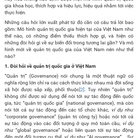
gia khoa học, thích hợp và hiệu lực, hiệu quả nhằm tới việc
thực hiện.
Những câu hỏi lớn xuất phát từ đó cần có câu trả lời bao
gồm: Mô hình quản trị quốc gia hiện tại của Việt Nam như
thế nào, có những điểm thiếu thích hợp gì, và hiện có
những đòi hỏi gì về sự biến đổi trong tương lai gần? Và mô
hình mới về quản trị quốc gia của Việt Nam nên như thế
nào?
1
. Đòi hỏi về quản trị quốc gia ở Việt Nam
“Quản trị” (Governance) nói chung là một thuật ngữ có
nghĩa rộng lớn chỉ ra các cách thức khác nhau mà đời sống
xã hội được sắp xếp, phối thuộc
[2]
. Tuy nhiên “quản trị”
không chỉ được sử dụng để nói tới sự tác động đến quốc
gia, tức “quản trị quốc gia” (national governance), mà còn
nói tới cả sự tác động đến các tổ chức khác,
ví dụ
như
“corporate governance” (quản trị công ty) hoặc nói tới cả
sự tác động vào các đối tượng ở quy mô toàn cầu,
ví dụ
như “global governance” hoặc liên quan tới sự tác động
đến một đối tượng cụ thể,
ví dụ
như “AI governance”... Sự