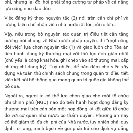
phí, nhưng lại đòi hỏi phải tăng cường tư pháp về cả năng
lực cũng như đạo đức.
Việc đăng ký theo nguyên tắc (2) nói trên cần chi phí và
lượng biên chế nhân viên nhà nước rất lớn, rủi ro lớn…
Vậy, nếu trong bộ nguyên tắc quản trị điều tiết cần tăng
cường nói chung về Nhà nước pháp quyền, thì “một công
đôi việc” lựa chọn nguyên tắc (1) và giao luôn cho Tòa án
tiến hành đăng ký thương mại với thủ tục đơn giản nhất
(chủ yếu là công khai hóa, ghi chép vào sổ thương mại, cấp
chứng chỉ đăng ký). Tuy nhiên, để bảo đảm cho việc xây
dựng và tuân thủ chính sách chung trong quản trị điều tiết,
việc kết nối hệ thống qua mạng quản trị quốc gia không thể
bỏ qua.
Ngoài ra,
người ta có thể lựa chọn giao cho một tổ chức
phi chính phủ (NGO) nào đó tiến hành hoạt động đăng ký
thương mại trên căn bản một hợp đồng ký kết giữa tổ chức
đó với cơ quan
nhà nước có thẩm quyền. Phương án này
có thể giảm tối đa chi phí của Nhà nước, tuy nhiên phải quy
định rõ ràng, minh bạch về giá phải trả cho dịch vụ đăng