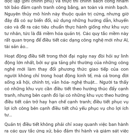
độc lập (phi chính phủ) và thực thi chính sách công nhằm
tới bảo đảm cạnh tranh công bằng, an toàn và minh bạch.
Nguyên thủy mô hình này thuộc quản trị cứng, nhưng giờ
đây đã có sự biến đổi, sử dụng những hướng dẫn, khuyến
cáo và đề ra các tiêu chuẩn thực hành giống như khu vực
tư nhân, tức là đã mềm hóa quản trị. Các quy tắc mềm này
rất quan trọng để điều tiết các dạng công nghệ mới như AI,
tài sản ảo…
Hoạt động điều tiết trong thời đại ngày nay đòi hỏi sự linh
động lớn nhất, bởi sự gia tăng phi thường của những công
nghệ mới làm thay đổi phương thức giao tiếp của con
người không chỉ trong hoạt động kinh tế, mà cả trong đời
sống xã hội, chính trị, văn hóa- nghệ thuật… Người ta thấy
có những khu vực cần điều tiết theo hướng thúc đẩy cạnh
tranh, nhưng bên cạnh đó lại có những khu vực theo hướng
điều tiết cản trở hay hạn chế cạnh tranh; điều tiết phục vụ
lợi ích công bên cạnh điều tiết chủ yếu phục vụ cho lợi ích
tư…
Quản trị điều tiết không phải chỉ xoay quanh việc ban hành
ra các quy tắc ứng xử, bảo đảm thi hành và giám sát việc