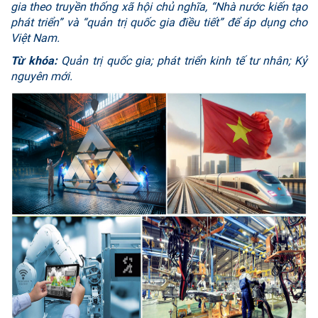
gia theo truyền thống xã hội chủ nghĩa, “
N
hà nước kiến tạo
phát triển” và “quản trị quốc gia điều tiết” để áp dụng cho
Việt Nam.
Từ khóa:
Q
uản trị quốc gia
;
phát triển kinh tế tư nhân;
Kỷ
nguyên mới
.