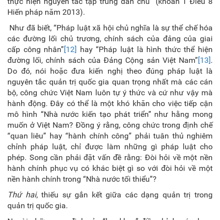
thực hiện nguyên tắc tập trung dân chủ” (khoản 1 Điều 8
Hiến pháp năm 2013).
Như đã biết, “Pháp luật xã hội chủ nghĩa là sự thể chế hóa
các đường lối chủ trương, chính sách của đảng của giai
cấp công nhân”
[12]
hay “Pháp luật là hình thức thể hiện
đường lối, chính sách của Đảng Cộng sản Việt Nam”
[13]
.
Do đó, nói hoặc đưa kiến nghị theo đúng pháp luật là
nguyên tắc quản trị quốc gia quan trọng nhất mà các cán
bộ, công chức Việt Nam luôn tự ý thức và cứ như vậy mà
hành động. Đây có thể là một khó khăn cho việc tiếp cận
mô hình “Nhà nước kiến tạo phát triển” như hằng mong
muốn ở Việt Nam? Đồng ý rằng, công chức trong định chế
“quan liêu” hay “hành chính công” phải tuân thủ nghiêm
chỉnh pháp luật, chỉ được làm những gì pháp luật cho
phép. Song cần phải đặt vấn đề rằng: Đòi hỏi về một nền
hành chính phục vụ có khác biệt gì so với đòi hỏi về một
nền hành chính trong “Nhà nước tối thiểu”?
Thứ hai
, thiếu sự gắn kết giữa các dạng quản trị trong
quản trị quốc gia.