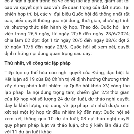
có ý nghĩa quan trọng cả về công tác lập pháp, giám sát tối
cao và quyết định các vấn đề quan trọng của đất nước. Tại
phiên họp trù bị, các vị đại biểu Quốc hội đã thống nhất rất
cao, biểu quyết thông qua nội dung, thời gian, chương trình
và phương thức tiến hành kỳ họp. Theo đó, Quốc hội làm
việc trong 26,5 ngày, từ ngày 20/5 đến ngày 28/6/2024;
chia làm 02 đợt: đợt 1 từ ngày 20/5 đến ngày 08/6; đợt 2
từ ngày 17/6 đến ngày 28/6. Quốc hội sẽ xem xét, quyết
định những nội dung quan trọng sau đây:
Thứ nhất, về công tác lập pháp
Tiếp tục cụ thể hóa các nghị quyết của Đảng, đặc biệt là
Kết luận số 19 của Bộ Chính trị về định hướng Chương trình
xây dựng pháp luật nhiệm kỳ Quốc hội khóa XV, công tác
lập pháp là nội dung trọng tâm, chiếm gần 2/3 thời gian
của Kỳ họp với số lượng 24 dự án luật, dự thảo nghị quyết,
đây là khối lượng nội dung về lập pháp lớn nhất được xem
xét tại một kỳ họp từ đầu nhiệm kỳ đến nay; Quốc hội sẽ
xem xét, thông qua 10 dự án luật; 03 dự thảo nghị quyết
quy phạm pháp luật và thảo luận, cho ý kiến lần đầu đối
với 11 dự án luật khác.