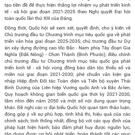
tạo tiền đề để thực hiện thắng lợi nhiệm vụ phát triển kinh
tế - xã hội giai đoạn 2021-2025 theo Nghị quyết Đại hội
toàn quốc lần thứ XIII của Đảng.
Đồng thời, Quốc hội sẽ xem xét, quyết định, cho ý kiến về
Chủ trương đầu tư Chương trình mục tiêu quốc gia về phát
triển văn hóa giai đoạn 2025-2035; chủ trương đầu tư Dự
án xây dựng đường cao tốc Bắc - Nam phía Tây đoạn Gia
Nghĩa (Đắk Nông) - Chơn Thành (Bình Phước); điều chỉnh
chủ trương đầu tư Chương trình mục tiêu quốc gia phát
triển kinh tế - xã hội vùng đồng bào dân tộc thiểu số và
miền núi giai đoạn 2021-2030; phê chuẩn văn kiện gia
nhập Hiệp định Đối tác Toàn diện và Tiến bộ xuyên Thái
Bình Dương của Liên hiệp Vương quốc Anh và Bắc Ai-len;
Quy hoạch không gian biển quốc gia thời kỳ 2021-2030,
tầm nhìn đến năm 2050 và một số nội dung quan trọng
khác. Đề nghị các vị đại biểu Quốc hội quan tâm thảo luận,
đóng góp ý về sự phù hợp, tính khả thi, hiệu quả của các
chính sách; tính thống nhất, đồng bộ với các quy định của
pháp luật hiện hành; bảo đảm phát huy được nguồn lực,
tận dụng được cơ hội phát triển, hoàn thành tốt các mục