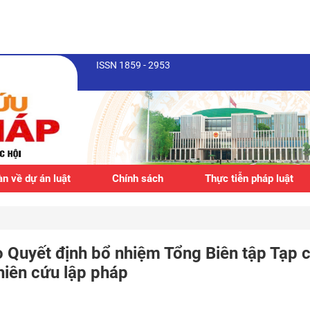
ISSN 1859 - 2953
n về dự án luật
Chính sách
Thực tiễn pháp luật
o Quyết định bổ nhiệm Tổng Biên tập Tạp c
iên cứu lập pháp