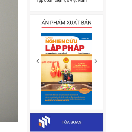
Tập đoàn Điện lực Việt Nam
ẤN PHẨM XUẤT BẢN