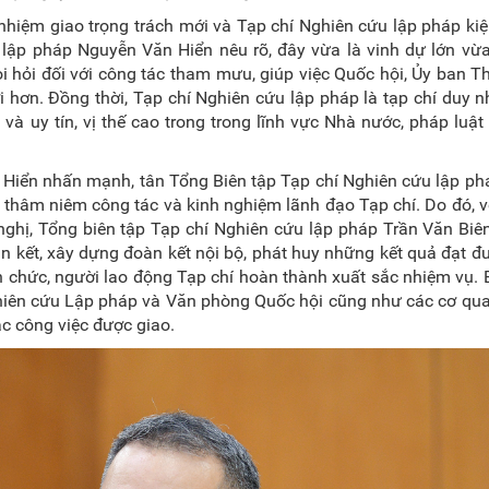
nhiệm giao trọng trách mới và Tạp chí Nghiên cứu lập pháp kiệ
u lập pháp Nguyễn Văn Hiển nêu rõ, đây vừa là vinh dự lớn vừa
òi hỏi đối với công tác tham mưu, giúp việc Quốc hội, Ủy ban 
 hơn. Đồng thời, Tạp chí Nghiên cứu lập pháp là tạp chí duy n
 và uy tín, vị thế cao trong trong lĩnh vực Nhà nước, pháp luật
Hiển nhấn mạnh, tân Tổng Biên tập Tạp chí Nghiên cứu lập ph
có thâm niêm công tác và kinh nghiệm lãnh đạo Tạp chí. Do đó, 
nghị, Tổng biên tập Tạp chí Nghiên cứu lập pháp Trần Văn Biên
ắn kết, xây dựng đoàn kết nội bộ, phát huy những kết quả đạt đ
ên chức, người lao động Tạp chí hoàn thành xuất sắc nhiệm vụ.
Nghiên cứu Lập pháp và Văn phòng Quốc hội cũng như các cơ qua
ác công việc được giao.