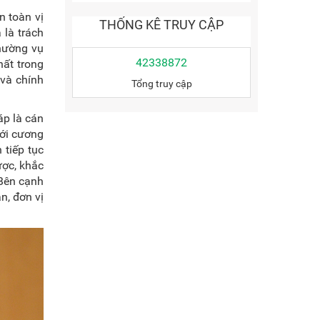
n toàn vị
THỐNG KÊ TRUY CẬP
 là trách
Thường vụ
42338872
hất trong
 và chính
Tổng truy cập
áp là cán
với cương
 tiếp tục
ược, khắc
 Bên cạnh
n, đơn vị