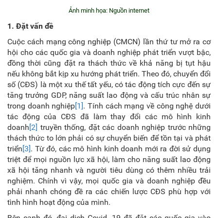
Ảnh minh họa: Nguồn internet
1. Đặt vấn đề
Cuộc cách mạng công nghiệp (CMCN) lần thứ tư mở ra cơ
hội cho các quốc gia và doanh nghiệp phát triển vượt bậc,
đồng thời cũng đặt ra thách thức về khả năng bị tụt hậu
nếu không bắt kịp xu hướng phát triển. Theo đó, chuyển đổi
số (CĐS) là một xu thế tất yếu, có tác động tích cực đến sự
tăng trưởng GDP, năng suất lao động và cấu trúc nhân sự
trong doanh nghiệp
[1]
. Tính cách mạng về công nghệ dưới
tác động của CĐS đã làm thay đổi các mô hình kinh
doanh
[2]
truyền thống, đặt các doanh nghiệp trước những
thách thức to lớn phải có sự chuyển biến để tồn tại và phát
triển
[3]
. Từ đó, các mô hình kinh doanh mới ra đời sử dụng
triệt để mọi nguồn lực xã hội, làm cho năng suất lao động
xã hội tăng nhanh và người tiêu dùng có thêm nhiều trải
nghiệm. Chính vì vậy, mọi quốc gia và doanh nghiệp đều
phải nhanh chóng đề ra các chiến lược CĐS phù hợp với
tình hình hoạt động của mình.
Bên cạnh đó, đại dịch Covid -19 đã đặt các quốc gia vào