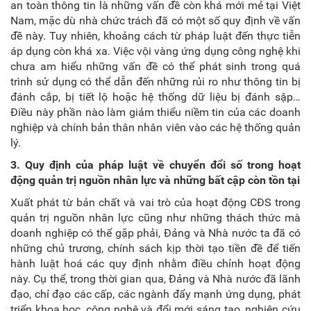
an toàn thông tin là những vấn đề còn khá mới mẻ tại Việt
Nam, mặc dù nhà chức trách đã có một số quy định về vấn
đề này. Tuy nhiên, khoảng cách từ pháp luật đến thực tiễn
áp dụng còn khá xa. Việc vội vàng ứng dụng công nghệ khi
chưa am hiểu những vấn đề có thể phát sinh trong quá
trình sử dụng có thể dẫn đến những rủi ro như thông tin bị
đánh cắp, bị tiết lộ hoặc hệ thống dữ liệu bị đánh sập…
Điều này phần nào làm giảm thiểu niềm tin của các doanh
nghiệp và chính bản thân nhân viên vào các hệ thống quản
lý.
3.
Quy định của pháp luật về chuyển đổi số trong hoạt
động quản trị nguồn nhân lực và những bất cập còn tồn tại
Xuất phát từ bản chất và vai trò của hoạt động CĐS trong
quản trị nguồn nhân lực cũng như những thách thức mà
doanh nghiệp có thể gặp phải, Đảng và Nhà nước ta đã có
những chủ trương, chính sách kịp thời tạo tiền đề để tiến
hành luật hoá các quy định nhằm điều chỉnh hoạt động
này. Cụ thể, trong thời gian qua, Đảng và Nhà nước đã lãnh
đạo, chỉ đạo các cấp, các ngành đẩy mạnh ứng dụng, phát
triển khoa học, công nghệ và đổi mới sáng tạo, nghiên cứu