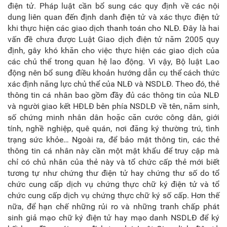
điện tử. Pháp luật cần bổ sung các quy định về các nội
dung liên quan đến định danh điện tử và xác thực điện tử
khi thực hiện các giao dịch thanh toán cho NLĐ. Đây là hai
vấn đề chưa được Luật Giao dịch điện tử năm 2005 quy
định, gây khó khăn cho việc thực hiện các giao dịch của
các chủ thể trong quan hệ lao động. Vì vậy, Bộ luật Lao
động nên bổ sung điều khoản hướng dẫn cụ thể cách thức
xác định năng lực chủ thể của NLĐ và NSDLĐ. Theo đó, thẻ
thông tin cá nhân bao gồm đầy đủ các thông tin của NLĐ
và người giao kết HĐLĐ bên phía NSDLĐ về tên, năm sinh,
số chứng minh nhân dân hoặc căn cước công dân, giới
tính, nghề nghiệp, quê quán, nơi đăng ký thường trú, tình
trạng sức khỏe… Ngoài ra, để bảo mật thông tin, các thẻ
thông tin cá nhân này cần một mật khẩu để truy cập mà
chỉ có chủ nhân của thẻ này và tổ chức cấp thẻ mới biết
tương tự như chứng thư điện tử hay chứng thư số do tổ
chức cung cấp dịch vụ chứng thực chữ ký điện tử và tổ
chức cung cấp dịch vụ chứng thực chữ ký số cấp. Hơn thế
nữa, để hạn chế những rủi ro và những tranh chấp phát
sinh giả mạo chữ ký điện tử hay mạo danh NSDLĐ để ký