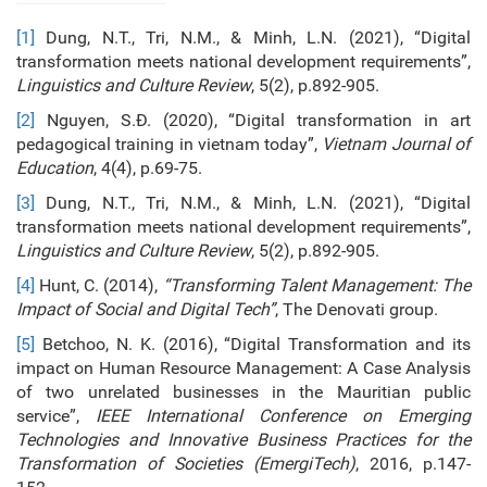
[1]
Dung, N.T., Tri, N.M., & Minh, L.N. (2021), “Digital
transformation meets national development requirements”,
Linguistics and Culture Review
, 5(2), p.892-905.
[2]
Nguyen, S.Đ. (2020), “Digital transformation in art
pedagogical training in vietnam today”,
Vietnam Journal of
Education
, 4(4), p.69-75.
[3]
Dung, N.T., Tri, N.M., & Minh, L.N. (2021), “Digital
transformation meets national development requirements”,
Linguistics and Culture Review
, 5(2), p.892-905.
[4]
Hunt, C. (2014),
“Transforming Talent Management: The
Impact of Social and Digital Tech”
, The Denovati group.
[5]
Betchoo, N. K. (2016), “Digital Transformation and its
impact on Human Resource Management: A Case Analysis
of two unrelated businesses in the Mauritian public
service”,
IEEE International Conference on Emerging
Technologies and Innovative Business Practices for the
Transformation of Societies (EmergiTech)
, 2016, p.147-