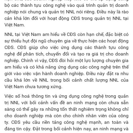
bộ các thành tựu công nghệ vào quá trình quản trị doanh
nghiệp nói chung và quản trị NNL nói riêng. Điều này là rào
cản khá lớn đối với hoạt động CĐS trong quản trị NNL tại
Việt Nam.
NNL tại Việt Nam am hiểu về CĐS còn hạn chế, đặc biệt có
sự thiếu hụt đội ngũ chuyên gia về thực hiện các hoạt động
CĐS. CĐS giúp cho việc ứng dụng các thành tựu công
nghệ để phân tích, chuyển đổi và tạo ra giá trị cho doanh
nghiệp. Chính vì vậy, CĐS đòi hỏi một lực lượng chuyên gia
am hiểu và có khả năng ứng dụng các công nghệ trên thế
giới vào việc vận hành doanh nghiệp. Điều này đặt ra nhu
cầu khá lớn về NNL trong bối cảnh chất lượng NNL của
Việt Nam chưa tương xứng.
Việc số hoá thông tin và ứng dụng công nghệ trong quản
trị NNL với bối cảnh vấn đề an ninh mạng còn chưa sẵn
sàng có thể gây ra những tổn thất nghiêm trọng không chỉ
cho doanh nghiệp mà còn cho chính nhân viên của công
ty. CĐS yêu cầu nền tảng công nghệ mạnh, an toàn và
đáng tin cậy. Đặt trong bối cảnh hiện nay, an ninh mạng và