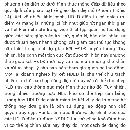
phương tiện điện tử dưới hình thức thông điệp dữ liệu theo
quy định của pháp luật về giao dịch điện tử (Khoản 1 Điều
14). Xét về nhiều khía cạnh, HĐLĐ điện tử có nhiều ưu
điểm và mang lại những lợi ích như: giúp rút ngắn thời gian
và tiết kiệm chi phí trong việc thiết lập quan hệ lao động
giữa các bên; giúp việc lưu trữ, quản lý, báo cáo nhân sự
được thuận tiện, nhanh chóng; cắt giảm các thủ tục không
cần thiết trong trình tự giao kết HĐLĐ truyền thống. Tuy
nhiên, bên cạnh mặt tích cực đạt được thì hiện nay phương
thức giao kết HĐLĐ mới này vẫn tiềm ẩn những khó khăn
và rủi ro pháp lý cho các bên tham gia quan hệ lao động.
Một là, doanh nghiệp ký kết HĐLĐ là chủ thể chịu trách
nhiệm lưu trữ các hợp đồng điện tử này và có thể cho phép
NLĐ truy cập thông qua một hình thức nào đó. Tuy nhiên,
trong nhiều trường hợp NLĐ khó có thể tiếp cận bảng
lương hay HĐLĐ do chính mình ký kết vì lý do trục trặc hệ
thống hay đơn giản là bên sử dụng lao động hạn chế
quyền truy cập. Hai là, tính xác thực và độ chính xác của
các HĐLĐ điện tử được NSDLĐ lưu trữ cũng khó đảm bảo
vì có thể bị chỉnh sửa hay thay đổi một cách dễ dàng do