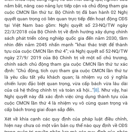
nắm bắt, nâng cao năng lực tiếp cận và chủ động tham gia
cuộc CMCN lần thứ tư. Bộ Chính trị đã ban hành 02 Nghị
quyết quan trọng có liên quan trực tiếp đến hoạt động CĐS
tại Việt Nam bao gồm: Nghị quyết số 23-NQ/TW ngày
22/3/2018 của Bộ Chính trị về định hướng xây dựng chính
sách phát triển công nghiệp quốc gia đến năm 2030, tầm
nhìn đến năm 2045 nhấn mạnh “khai thác triệt để thành
tựu của cuộc CMCN lần thứ 4”; và Nghị quyết số 52-NQ/TW
ngày 27/9/ 2019 của Bộ Chính trị về một số chủ trương,
chính sách chủ động tham gia cuộc CMCN lần thứ tư xác
định: "Chủ động, tích cực tham gia cuộc CMCN lần thứ tư
là yêu cầu tất yếu khách quan; là nhiệm vụ có ý nghĩa
chiến lược đặc biệt quan trọng, vừa cấp bách vừa lâu dài
của cả hệ thống chính trị và toàn xã hội…"
[8]
. Như vậy, hai
Nghị quyết này đã xác định việc ứng dụng thành tựu của
cuộc CMCN lần thứ 4 là nhiệm vụ vô cùng quan trọng và
cấp bách trong giai đoạn sắp đến.
Xét về khía cạnh các quy định của pháp luật điều chỉnh,
hiện nay chưa có một văn bản cụ thể nào quy định về CĐS
trong quản trị nguồn nhân lực mà các quy định của pháp