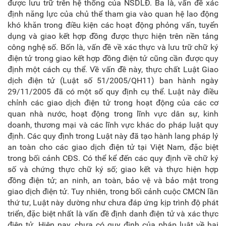
được lưu trữ trên hệ thống của NSDLĐ. Ba là, vấn đề xác
định năng lực của chủ thể tham gia vào quan hệ lao động
khó khăn trong điều kiện các hoạt động phỏng vấn, tuyển
dụng và giao kết hợp đồng được thực hiện trên nền tảng
công nghệ số. Bốn là, vấn đề về xác thực và lưu trữ chữ ký
điện tử trong giao kết hợp đồng điện tử cũng cần được quy
định một cách cụ thể. Về vấn đề này, thực chất Luật Giao
dịch điện tử (Luật số 51/2005/QH11) ban hành ngày
29/11/2005 đã có một số quy định cụ thể. Luật này điều
chỉnh các giao dịch điện tử trong hoạt động của các cơ
quan nhà nước, hoạt động trong lĩnh vực dân sự, kinh
doanh, thương mại và các lĩnh vực khác do pháp luật quy
định. Các quy định trong Luật này đã tạo hành lang pháp lý
an toàn cho các giao dịch điện tử tại Việt Nam, đặc biệt
trong bối cảnh CĐS. Có thể kể đến các quy định về chữ ký
số và chứng thực chữ ký số; giao kết và thực hiện hợp
đồng điện tử; an ninh, an toàn, bảo vệ và bảo mật trong
giao dịch điện tử. Tuy nhiên, trong bối cảnh cuộc CMCN lần
thứ tư, Luật này dường như chưa đáp ứng kịp trình độ phát
triển, đặc biệt nhất là vấn đề định danh điện tử và xác thực
điện tử. Hiện nay, chưa có quy định của pháp luật về hai