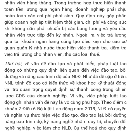
nhân viên hàng tháng. Trong trường hợp thực hiện thanh
toán tiền lương qua ngân hàng, doanh nghiệp phải chịu
hoàn toàn các chi phí phát sinh. Quy định này góp phần
giúp doanh nghiệp tiết kiệm thời gian, chi phí và công sức
khi không cần phải chuẩn bị các bảng lương và yêu cầu
nhân viên trực tiếp đến ký nhận. Ngoài ra, việc trả lương
qua tài khoản ngân hàng cũng tạo điều kiện cho các cơ
quan quản lý nhà nước thực hiện việc thanh tra, kiểm tra
việc trả lương cho nhân viên, thu các loại thuế.
Thứ hai
, về vấn đề đào tạo và phát triển, pháp luật lao
động có những quy định liên quan đến việc đào tạo, bồi
dưỡng và nâng cao trình độ của NLĐ. Như đã đề cập ở trên,
NNL trình độ cao có kiến thức về khoa học kỹ thuật đóng
vai trò quan trọng quyết định sự thành công trong chiến
lược CĐS của doanh nghiệp. Vì vậy, việc pháp luật lao
động ghi nhận vấn đề này là vô cùng phù hợp. Theo điểm c
khoản 2 Điều 6 Bộ luật Lao động năm 2019, NLĐ có quyền
và nghĩa vụ thực hiện việc đào tạo, đào tạo lại, bồi dưỡng
nâng cao trình độ, kỹ năng nghề nhằm duy trì, chuyển đổi
nghề nghiệp, việc làm cho NLĐ. Cụ thể hoá cho quy định