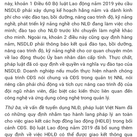
này, khoản 1 Điều 60 Bộ luật Lao động năm 2019 yêu cầu
NSDLĐ phải xây dựng kế hoạch hằng năm và dành kinh
phí cho việc đào tạo, bồi dưỡng, nâng cao trình độ, kỹ năng
nghề, phát triển kỹ năng nghề cho NLĐ đang làm việc cho
mình; đào tạo cho NLĐ trước khi chuyển làm nghề khác
cho mình. Ngoài ra, khoản 2 điều này cũng quy định hàng
năm, NSDLĐ phải thông báo kết quả đào tạo, bồi dưỡng,
nâng cao trình độ, kỹ năng nghề cho cơ quan chuyên môn
về lao động thuộc Ủy ban nhân dân cấp tỉnh. Thực chất,
pháp luật đã có quy định về quyền và nghĩa vụ đào tạo của
NSDLĐ. Doanh nghiệp nếu muốn thực hiện nhanh chóng
quá trình CĐS nói chung và CĐS trong quản trị NNL nói
riêng cần phải chủ động và tích cực nâng cao trình độ của
đội ngũ nhân viên, đặc biệt các kiến thức liên quan đến
công nghệ và ứng dụng công nghệ trong quản lý.
Thứ ba
, về vấn đề tuyển dụng NLĐ, pháp luật Việt Nam đã
có những quy định nhằm tạo hành lang pháp lý an toàn
cho việc giao kết các hợp đồng lao động (HĐLĐ) trong bối
cảnh CĐS. Bộ luật Lao động năm 2019 đã bổ sung thêm
quy định về việc HĐLĐ có thể được giao kết thông qua