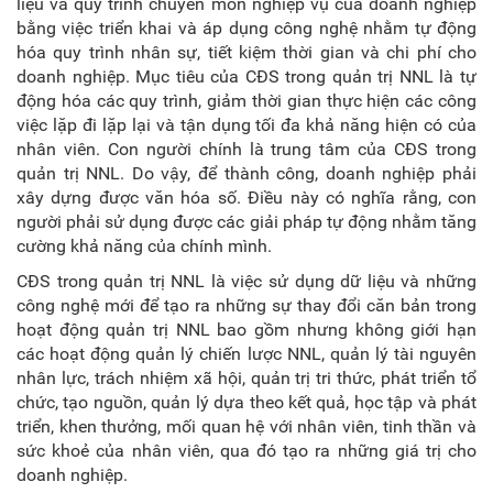
liệu và quy trình chuyên môn nghiệp vụ của doanh nghiệp
bằng việc triển khai và áp dụng công nghệ nhằm tự động
hóa quy trình nhân sự, tiết kiệm thời gian và chi phí cho
doanh nghiệp. Mục tiêu của CĐS trong quản trị NNL là tự
động hóa các quy trình, giảm thời gian thực hiện các công
việc lặp đi lặp lại và tận dụng tối đa khả năng hiện có của
nhân viên. Con người chính là trung tâm của CĐS trong
quản trị NNL. Do vậy, để thành công, doanh nghiệp phải
xây dựng được văn hóa số. Điều này có nghĩa rằng, con
người phải sử dụng được các giải pháp tự động nhằm tăng
cường khả năng của chính mình.
CĐS trong quản trị NNL là việc sử dụng dữ liệu và những
công nghệ mới để tạo ra những sự thay đổi căn bản trong
hoạt động quản trị NNL bao gồm nhưng không giới hạn
các hoạt động quản lý chiến lược NNL, quản lý tài nguyên
nhân lực, trách nhiệm xã hội, quản trị tri thức, phát triển tổ
chức, tạo nguồn, quản lý dựa theo kết quả, học tập và phát
triển, khen thưởng, mối quan hệ với nhân viên, tinh thần và
sức khoẻ của nhân viên, qua đó tạo ra những giá trị cho
doanh nghiệp.