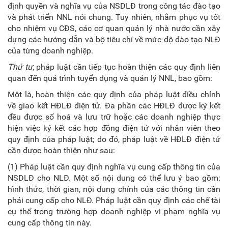
định quyền và nghĩa vụ của NSDLĐ trong công tác đào tạo
và phát triển NNL nói chung. Tuy nhiên, nhằm phục vụ tốt
cho nhiệm vụ CĐS, các cơ quan quản lý nhà nước cần xây
dựng các hướng dẫn và bộ tiêu chí về mức độ đào tạo NLĐ
của từng doanh nghiệp.
Thứ tư
, pháp luật cần tiếp tục hoàn thiện các quy định liên
quan đến quá trình tuyển dụng và quản lý NNL, bao gồm:
Một là, hoàn thiện các quy định của pháp luật điều chỉnh
về giao kết HĐLĐ điện tử. Đa phần các HĐLĐ được ký kết
đều được số hoá và lưu trữ hoặc các doanh nghiệp thực
hiện việc ký kết các hợp đồng điện tử với nhân viên theo
quy định của pháp luật; do đó, pháp luật về HĐLĐ điện tử
cần được hoàn thiện như sau:
(1) Pháp luật cần quy định nghĩa vụ cung cấp thông tin của
NSDLĐ cho NLĐ. Một số nội dung có thể lưu ý bao gồm:
hình thức, thời gian, nội dung chính của các thông tin cần
phải cung cấp cho NLĐ. Pháp luật cần quy định các chế tài
cụ thể trong trường hợp doanh nghiệp vi phạm nghĩa vụ
cung cấp thông tin này.