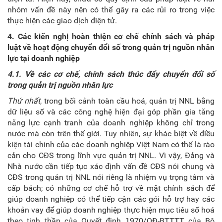
nhóm vấn đề này nên có thể gây ra các rủi ro trong việc
thực hiện các giao dịch điện tử.
4. Các kiến nghị hoàn thiện cơ chế chính sách và pháp
luật về hoạt động chuyển đổi số trong quản trị nguồn nhân
lực tại doanh nghiệp
4.1. Về các cơ chế, chính sách thúc đẩy chuyển đổi số
trong quản trị nguồn nhân lực
Thứ nhất
, trong bối cảnh toàn cầu hoá, quản trị NNL bằng
dữ liệu số và các công nghệ hiện đại góp phần gia tăng
năng lực cạnh tranh của doanh nghiệp không chỉ trong
nước mà còn trên thế giới. Tuy nhiên, sự khác biệt về điều
kiện tài chính của các doanh nghiệp Việt Nam có thể là rào
cản cho CĐS trong lĩnh vực quản trị NNL. Vì vậy, Đảng và
Nhà nước cần tiếp tục xác định vấn đề CĐS nói chung và
CĐS trong quản trị NNL nói riêng là nhiệm vụ trọng tâm và
cấp bách; có những cơ chế hỗ trợ về mặt chính sách để
giúp doanh nghiệp có thể tiếp cận các gói hỗ trợ hay các
khoản vay để giúp doanh nghiệp thực hiện mục tiêu số hoá
theo tinh thần của Quyết định 1970/QĐ-BTTTT của Bộ