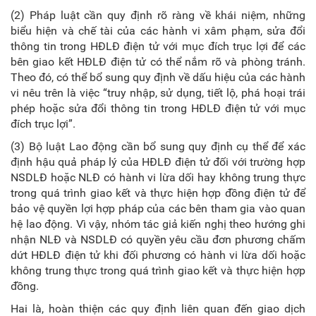
(2) Pháp luật cần quy định rõ ràng về khái niệm, những
biểu hiện và chế tài của các hành vi xâm phạm, sửa đổi
thông tin trong HĐLĐ điện tử với mục đích trục lợi để các
bên giao kết HĐLĐ điện tử có thể nắm rõ và phòng tránh.
Theo đó, có thể bổ sung quy định về dấu hiệu của các hành
vi nêu trên là việc “truy nhập, sử dụng, tiết lộ, phá hoại trái
phép hoặc sửa đổi thông tin trong HĐLĐ điện tử với mục
đích trục lợi”.
(3) Bộ luật Lao động cần bổ sung quy định cụ thể để xác
định hậu quả pháp lý của HĐLĐ điện tử đối với trường hợp
NSDLĐ hoặc NLĐ có hành vi lừa dối hay không trung thực
trong quá trình giao kết và thực hiện hợp đồng điện tử để
bảo vệ quyền lợi hợp pháp của các bên tham gia vào quan
hệ lao động. Vì vậy, nhóm tác giả kiến nghị theo hướng ghi
nhận NLĐ và NSDLĐ có quyền yêu cầu đơn phương chấm
dứt HĐLĐ điện tử khi đối phương có hành vi lừa dối hoặc
không trung thực trong quá trình giao kết và thực hiện hợp
đồng.
Hai là, hoàn thiện các quy định liên quan đến giao dịch