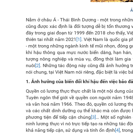
Ả
Nằm ở châu Á - Thái Bình Dương - một trong nhữn
cũng được xác định là đối tượng dễ bị tổn thương 
đây trong giai đoạn từ 1999 đến 2018 cho thấy, Vi
thiên tai nhất năm 2021
[1]
. Việt Nam là quốc gia p
- một trong những ngành kinh tế mũi nhọn, đóng g
khí hậu thông qua mực nước biển dâng, hạn hán, 
tượng nông nghiệp và mùa vụ, đồng thời làm gia
nuôi
[2]
. Những tác động này cũng đã ảnh hưởng tr
nói chung, tại Việt Nam nói riêng, đặc biệt là việc
1.
Ảnh hưởng của biến đổi khí hậu đến việc bảo 
Quyền có lương thực thực chất là một nội dung củ
Tuyên ngôn thế giới về quyền con người năm 1948 
và văn hoá năm 1966. Theo đó, quyền có lương thự
và các chất dinh dưỡng cụ thể khác mà còn được
phương tiện để tiếp cận chúng
[3]
… Một số nghiên 
ninh lương thực vì nó trực tiếp tạo ra những tác đ
khả năng tiếp cận, sử dụng và tính ổn định
[4]
, tron