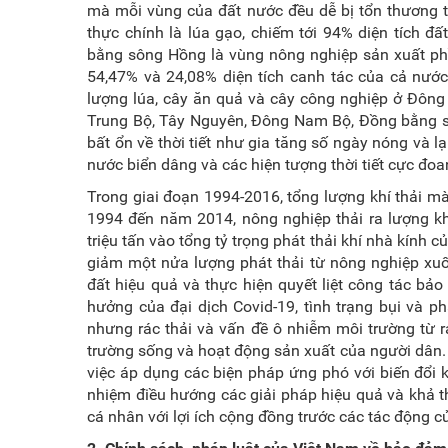
mà mỗi vùng của đất nước đều dễ bị tổn thương t
thực chính là lúa gạo, chiếm tới 94% diện tích 
bằng sông Hồng là vùng nông nghiệp sản xuất ph
54,47% và 24,08% diện tích canh tác của cả nước
lượng lúa, cây ăn quả và cây công nghiệp ở Đôn
Trung Bộ, Tây Nguyên, Đông Nam Bộ, Đồng bằng s
bất ổn về thời tiết như gia tăng số ngày nóng và l
nước biển dâng và các hiện tượng thời tiết cực đo
Trong giai đoạn 1994-2016, tổng lượng khí thải mà
1994 đến năm 2014, nông nghiệp thải ra lượng khí
triệu tấn vào tổng tỷ trọng phát thải khí nhà kính 
giảm một nửa lượng phát thải từ nông nghiệp xuố
đất hiệu quả và thực hiện quyết liệt công tác bảo
hưởng của đại dịch Covid-19, tình trạng bụi và p
nhưng rác thải và vấn đề ô nhiễm môi trường từ r
trường sống và hoạt động sản xuất của người dân. 
việc áp dụng các biện pháp ứng phó với biến đổi 
nhiệm điều hướng các giải pháp hiệu quả và khả th
cá nhân với lợi ích cộng đồng trước các tác động c