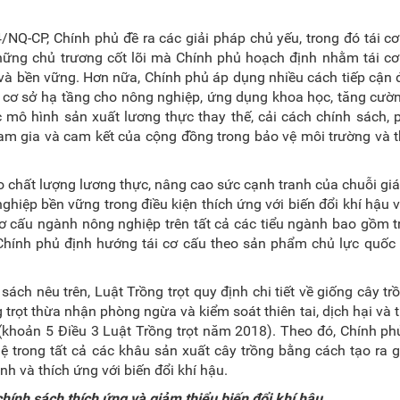
/NQ-CP, Chính phủ đề ra các giải pháp chủ yếu, trong đó tái c
những chủ trương cốt lõi mà Chính phủ hoạch định nhằm tái c
và bền vững. Hơn nữa, Chính phủ áp dụng nhiều cách tiếp cận đ
g cơ sở hạ tầng cho nông nghiệp, ứng dụng khoa học, tăng cư
c mô hình sản xuất lương thực thay thế, cải cách chính sách, p
ham gia và cam kết của cộng đồng trong bảo vệ môi trường và 
 chất lượng lương thực, nâng cao sức cạnh tranh của chuỗi giá 
hiệp bền vững trong điều kiện thích ứng với biến đổi khí hậu 
cơ cấu ngành nông nghiệp trên tất cả các tiểu ngành bao gồm tr
Chính phủ định hướng tái cơ cấu theo sản phẩm chủ lực quốc 
ách nêu trên, Luật Trồng trọt quy định chi tiết về giống cây tr
trọt thừa nhận phòng ngừa và kiểm soát thiên tai, dịch hại và 
ọt (khoản 5 Điều 3 Luật Trồng trọt năm 2018). Theo đó, Chính p
 trong tất cả các khâu sản xuất cây trồng bằng cách tạo ra 
nh và thích ứng với biến đổi khí hậu.
ính sách thích ứng và giảm thiểu biến đổi khí hậu