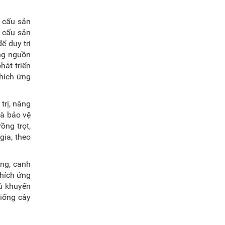
ơ cấu sản
ơ cấu sản
ể duy trì
ờng nguồn
hát triển
thích ứng
trị, nâng
và bảo vệ
ồng trọt,
gia, theo
ồng, canh
thích ứng
hủ khuyến
giống cây