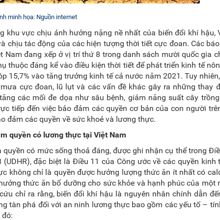
nh minh họa: Nguồn internet
g khu vực chịu ảnh hưởng nặng nề nhất của biến đổi khí hậu,
và chịu tác động của các hiện tượng thời tiết cực đoan. Các bá
ệt Nam đang xếp ở vị trí thứ 8 trong danh sách mười quốc gia c
hụ thuộc đáng kể vào điều kiện thời tiết để phát triển kinh tế nô
óp 15,7% vào tăng trưởng kinh tế cả nước năm 2021. Tuy nhiên,
mưa cực đoan, lũ lụt và các vấn đề khác gây ra những thay đ
 tăng các mối đe dọa như sâu bệnh, giảm năng suất cây trồng
ực tiếp đến việc bảo đảm các quyền cơ bản của con người trên
 bảo đảm các quyền về sức khoẻ và lương thực.
đảm quyền
có
lương thực tại Việt Nam
a quyền có mức sống thoả đáng, được ghi nhận cụ thể trong Đi
(UDHR), đặc biệt là Điều 11 của Công ước về các quyền kinh t
c không chỉ là quyền được hưởng lượng thức ăn ít nhất có calo
 hưởng thức ăn bổ dưỡng cho sức khỏe và hạnh phúc của một n
cứu chỉ ra rằng, biến đổi khí hậu là nguyên nhân chính dẫn đ
ộng tàn phá đối với an ninh lương thực bao gồm các yếu tố – tín
g đó: