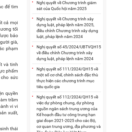
Nghị quyết về Chương trình giám
ác để tìm
sát của Quốc hội năm 2025
Nghị quyết về Chương trình xây
ất cả mọi
dựng luật, pháp lệnh năm 2025,
ương tối
điều chỉnh Chương trình xây dựng
 được bảo
luật, pháp lệnh năm 2024
gười già,
Nghị quyết số 45/2024/UBTVQH15
các phạm
về điều chỉnh Chương trình xây
dựng luật, pháp lệnh năm 2024
t và tinh
Nghị quyết số 111/2024/QH15 về
thực phẩm
một số cơ chế, chính sách đặc thù
 cho sức
thực hiện các chương trình mục
tiêu quốc gia
iện quyền
Nghị quyết số 112/2024/QH15 về
 làm trầm
việc dự phòng chung, dự phòng
ành vi vi
nguồn ngân sách trung ương của
sản xuất,
Kế hoạch đầu tư công trung hạn
giai đoạn 2021-2025 cho các Bộ,
cơ quan trung ương, địa phương và
sinh thái