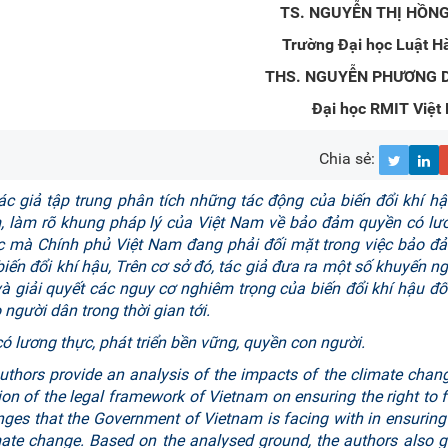
TS. NGUYỄN THỊ HỒN
Trường Đại học Luật Hà
THS. NGUYỄN PHƯƠNG 
Đại học RMIT Việt
Chia sẻ:
tác giả tập trung phân tích những tác động của biến đổi khí hậ
m, làm rõ khung pháp lý của Việt Nam về bảo đảm quyền có lư
ức mà Chính phủ Việt Nam đang phải đối mặt trong việc bảo đ
iến đổi khí hậu, Trên cơ sở đó, tác giả đưa ra một số khuyến ng
 giải quyết các nguy cơ nghiêm trọng của biến đổi khí hậu đối
gười dân trong thời gian tới.
có lương thực, phát triển bền vững, quyền con người.
 authors provide an analysis of the impacts of the climate chan
ation of the legal framework of Vietnam on ensuring the right to 
nges that the Government of Vietnam is facing with in ensuring 
mate change. Based on the analysed ground, the authors also g