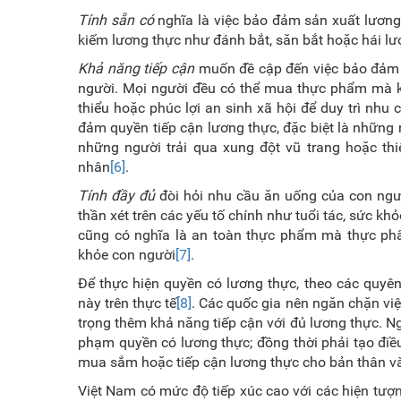
Tính sẵn có
nghĩa là việc bảo đảm sản xuất lương
kiếm lương thực như đánh bắt, săn bắt hoặc hái l
Khả năng tiếp cận
muốn đề cập đến việc bảo đảm t
người. Mọi người đều có thể mua thực phẩm mà k
thiểu hoặc phúc lợi an sinh xã hội để duy trì nh
đảm quyền tiếp cận lương thực, đặc biệt là những 
những người trải qua xung đột vũ trang hoặc th
nhân
[6]
.
Tính đầy đủ
đòi hỏi nhu cầu ăn uống của con người
thần xét trên các yếu tố chính như tuổi tác, sức khỏ
cũng có nghĩa là an toàn thực phẩm mà thực ph
khỏe con người
[7]
.
Để thực hiện quyền có lương thực, theo các quyên
này trên thực tế
[8]
. Các quốc gia nên ngăn chặn việ
trọng thêm khả năng tiếp cận với đủ lương thực. N
phạm quyền có lương thực; đồng thời phải tạo điề
mua sắm hoặc tiếp cận lương thực cho bản thân và
Việt Nam có mức độ tiếp xúc cao với các hiện tượng 