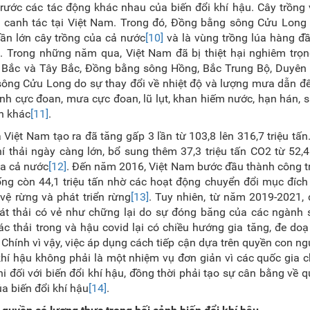
rước các tác động khác nhau của biến đổi khí hậu. Cây trồng
đất canh tác tại Việt Nam. Trong đó, Đồng bằng sông Cửu Lon
ần lớn cây trồng của cả nước
[10]
và là vùng trồng lúa hàng đ
. Trong những năm qua, Việt Nam đã bị thiệt hại nghiêm trọn
g Bắc và Tây Bắc, Đồng bằng sông Hồng, Bắc Trung Bộ, Duyên
ông Cửu Long do sự thay đổi về nhiệt độ và lượng mưa dẫn đ
ạnh cực đoan, mưa cực đoan, lũ lụt, khan hiếm nước, hạn hán, sạ
an khác
[11]
.
 Việt Nam tạo ra đã tăng gấp 3 lần từ 103,8 lên 316,7 triệu tấ
 thải ngày càng lớn, bổ sung thêm 37,3 triệu tấn CO2 từ 52,4
của cả nước
[12]
. Đến năm 2016, Việt Nam bước đầu thành công t
ng còn 44,1 triệu tấn nhờ các hoạt động chuyển đổi mục đích
 vệ rừng và phát triển rừng
[13]
. Tuy nhiên, từ năm 2019-2021,
hát thải có vẻ như chững lại do sự đóng băng của các ngành 
ác thải trong và hậu covid lại có chiều hướng gia tăng, đe do
Chính vì vậy, việc áp dụng cách tiếp cận dựa trên quyền con ng
khí hậu không phải là một nhiệm vụ đơn giản vì các quốc gia c
i đối với biến đổi khí hậu, đồng thời phải tạo sự cân bằng về 
ủa biến đổi khí hậu
[14]
.