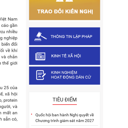
 Việt Nam
o cáo gần
hịu nhiều
ng nghiệp
 biến đổi
ổi về khí
 và chăn
 thế giới
ều 25 của
ế, xã hội
TIÊU ĐIỂM
, protein
gười, và
ến mất an
Quốc hội ban hành Nghị quyết về
h sẵn có,
Chương trình giám sát năm 2027