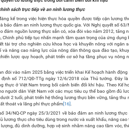
m quyền
có
lương thực trong bối cảnh biến đổi khí hậu
hính sách trực tiếp về an ninh lương thực
áng kể trong việc hiện thực hóa quyền được tiếp cận lương t
 và bảo đảm an ninh lương thực quốc gia. Với Nghị quyết số 63
ảo đảm nguồn lương thực sẵn có, xóa đói vào năm 2012, tăng 
ên, Chính phủ tiếp tục nhấn mạnh tầm quan trọng của ứng dụng
ết tài trợ cho nghiên cứu khoa học và khuyến nông với ngân 
cố và nâng cao năng lực của nông dân thông qua đào tạo, khu
 chiến lược quy hoạch, phát triển cơ sở hạ tầng phục vụ nông 
n đói vào năm 2025 bằng việc triển khai Kế hoạch hành động 
t định số 712/QĐ-TTg ngày 12/6/2018 của Thủ tướng. Đây là
ơng thực ở Việt Nam trong bối cảnh biến đổi khí hậu. Theo Kế h
o người dân Việt Nam với các mục tiêu cụ thể bao gồm đủ lươ
dưới 2 tuổi, phát triển hệ thống lương thực bền vững, tăng thu
ất thoát và lãng phí thực phẩm
[16]
.
 số 34/NQ-CP ngày 25/3/2021 về bảo đảm an ninh lương thực 
ủ lương thực cho tiêu dùng trong nước và xuất khẩu, nâng cao
 lượng, đủ dinh dưỡng, hợp vệ sinh nhằm nâng cao tầm vóc, th