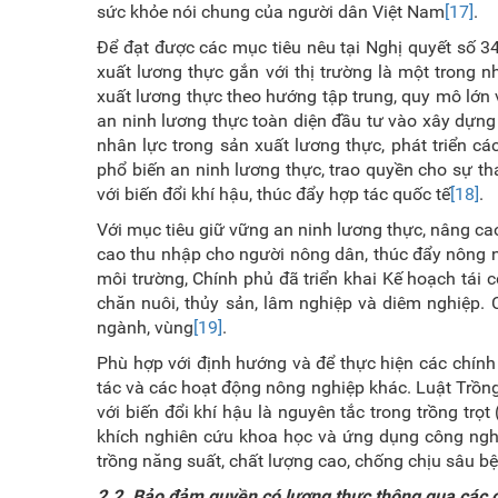
sức khỏe nói chung của người dân Việt Nam
[17]
.
Để đạt được các mục tiêu nêu tại Nghị quyết số 34
xuất lương thực gắn với thị trường là một trong 
xuất lương thực theo hướng tập trung, quy mô lớn 
an ninh lương thực toàn diện đầu tư vào xây dựn
nhân lực trong sản xuất lương thực, phát triển cá
phổ biến an ninh lương thực, trao quyền cho sự t
với biến đổi khí hậu, thúc đẩy hợp tác quốc tế
[18]
.
Với mục tiêu giữ vững an ninh lương thực, nâng cao
cao thu nhập cho người nông dân, thúc đẩy nông ng
môi trường, Chính phủ đã triển khai Kế hoạch tái 
chăn nuôi, thủy sản, lâm nghiệp và diêm nghiệp. 
ngành, vùng
[19]
.
Phù hợp với định hướng và để thực hiện các chính s
tác và các hoạt động nông nghiệp khác. Luật Trồng 
với biến đổi khí hậu là nguyên tắc trong trồng tr
khích nghiên cứu khoa học và ứng dụng công nghệ
trồng năng suất, chất lượng cao, chống chịu sâu bệ
2
.2.
Bảo đảm quyền có lương thực thông qua các ch