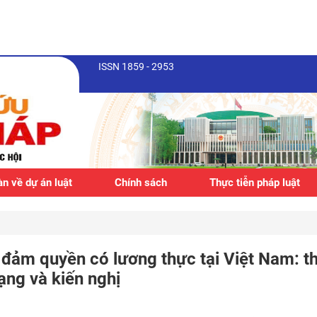
ISSN 1859 - 2953
n về dự án luật
Chính sách
Thực tiễn pháp luật
o đảm quyền có lương thực tại Việt Nam: t
ạng và kiến nghị