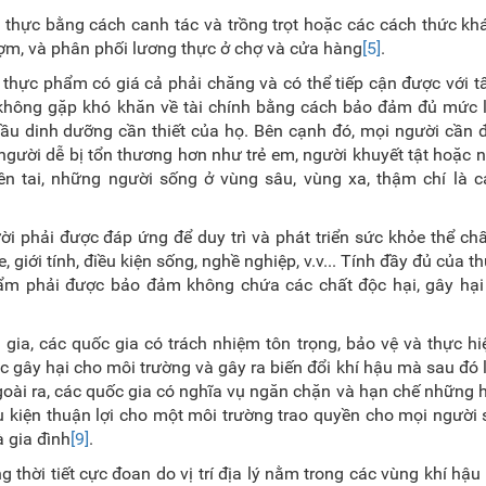
 thực bằng cách canh tác và trồng trọt hoặc các cách thức kh
ượm, và phân phối lương thực ở chợ và cửa hàng
[5]
.
hực phẩm có giá cả phải chăng và có thể tiếp cận được với t
hông gặp khó khăn về tài chính bằng cách bảo đảm đủ mức l
u cầu dinh dưỡng cần thiết của họ. Bên cạnh đó, mọi người cần
người dễ bị tổn thương hơn như trẻ em, người khuyết tật hoặc n
iên tai, những người sống ở vùng sâu, vùng xa, thậm chí là 
 phải được đáp ứng để duy trì và phát triển sức khỏe thể chấ
e, giới tính, điều kiện sống, nghề nghiệp, v.v... Tính đầy đủ của 
ẩm phải được bảo đảm không chứa các chất độc hại, gây hại
 gia, các quốc gia có trách nhiệm tôn trọng, bảo vệ và thực h
c gây hại cho môi trường và gây ra biến đổi khí hậu mà sau đó
goài ra, các quốc gia có nghĩa vụ ngăn chặn và hạn chế những h
u kiện thuận lợi cho một môi trường trao quyền cho mọi người 
 gia đình
[9]
.
thời tiết cực đoan do vị trí địa lý nằm trong các vùng khí hậu 