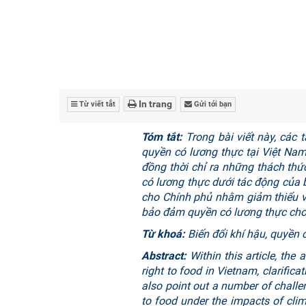
In trang
Từ viết tắt
Gửi tới bạn
Tóm tắt:
Trong bài viết này, các 
quyền có lương thực tại Việt Na
đồng thời chỉ ra những thách th
có lương thực dưới tác động của b
cho Chính phủ nhằm giảm thiểu và
bảo đảm quyền có lương thực cho n
Từ khoá:
Biến đổi khí hậu, quyền 
Abstract:
Within this article, the
right to food in Vietnam, clarific
also point out a number of challe
to food under the impacts of cli