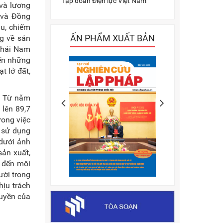
Tập đoàn Điện lực Việt Nam
 và lương
g và Đồng
ầu, chiếm
ẤN PHẨM XUẤT BẢN
g về sản
 hải Nam
ến những
t lở đất,
n. Từ năm
 lên 89,7
rong việc
 sử dụng
 dưới ảnh
sản xuất,
ạ đến môi
ười trong
hịu trách
quyền của