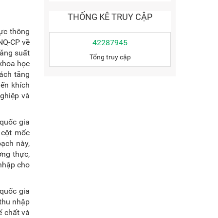
THỐNG KÊ TRUY CẬP
hực thông
/NQ-CP về
42287945
năng suất
Tổng truy cập
 khoa học
sách tăng
yến khích
nghiệp và
quốc gia
 cột mốc
oạch này,
ng thực,
 nhập cho
quốc gia
 thu nhập
ể chất và