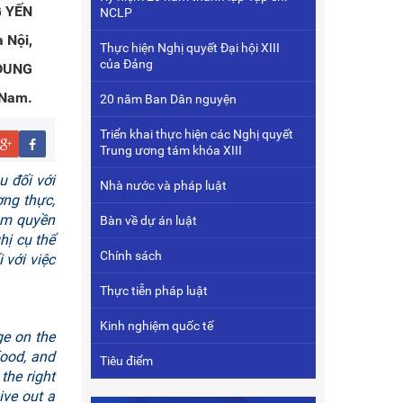
G YẾN
NCLP
 Nội,
Thực hiện Nghị quyết Đại hội XIII
của Đảng
DUNG
 Nam.
20 năm Ban Dân nguyện
Triển khai thực hiện các Nghị quyết
Trung ương tám khóa XIII
u đối với
Nhà nước và pháp luật
ơng thực,
ảm quyền
Bàn về dự án luật
hị cụ thể
Chính sách
 với việc
Thực tiễn pháp luật
Kinh nghiệm quốc tế
ge on the
food, and
Tiêu điểm
the right
ive out a