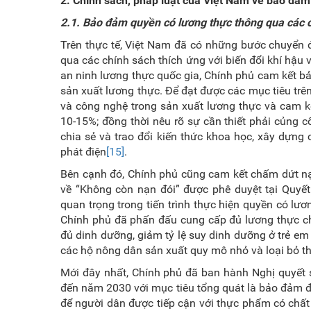
2. Chính
sách, pháp luật của Việt Nam về bảo đả
2
.1. Bảo đảm quyền
có
lương thực thông qua các c
Trên thực tế, Việt Nam đã có những bước chuyển đ
qua các chính sách thích ứng với biến đổi khí hậu
an ninh lương thực quốc gia, Chính phủ cam kết b
sản xuất lương thực. Để đạt được các mục tiêu tr
và công nghệ trong sản xuất lương thực và cam k
10-15%; đồng thời nêu rõ sự cần thiết phải củng 
chia sẻ và trao đổi kiến thức khoa học, xây dựng
phát điện
[15]
.
Bên cạnh đó, Chính phủ cũng cam kết chấm dứt nạ
về “Không còn nạn đói” được phê duyệt tại Quyế
quan trọng trong tiến trình thực hiện quyền có lư
Chính phủ đã phấn đấu cung cấp đủ lương thực ch
đủ dinh dưỡng, giảm tỷ lệ suy dinh dưỡng ở trẻ em 
các hộ nông dân sản xuất quy mô nhỏ và loại bỏ th
Mới đây nhất, Chính phủ đã ban hành Nghị quyết
đến năm 2030 với mục tiêu tổng quát là bảo đảm đ
để người dân được tiếp cận với thực phẩm có chất