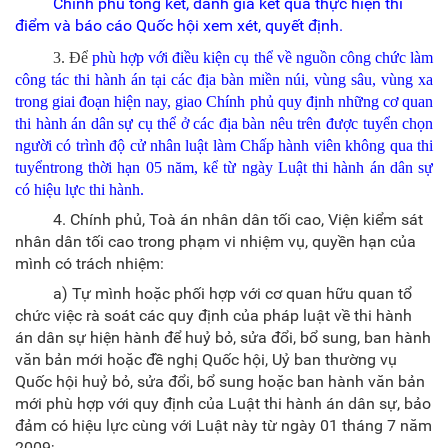
Chính phủ tổng kết, đánh giá kết quả thực hiện thí
điểm và báo cáo Quốc hội xem xét, quyết định.
3. Để
phù hợp với điều kiện cụ thể về nguồn công chức làm
công tác thi hành án tại các địa bàn miền núi, vùng sâu, vùng xa
trong giai đoạn hiện nay, giao Chính phủ quy định
những
cơ quan
thi hành án dân sự
cụ thể
ở
các
địa bàn
nêu trên
được tuyển chọn
người có trình độ cử nhân
l
uật làm Chấp hành viên không qua thi
tuyển
trong thời hạn 05 năm, kể từ ngày Luật
thi hành án dân sự
có hiệu lực
thi hành
.
4. Chính phủ, Toà án nhân dân tối cao, Viện kiểm sát
nhân dân tối cao trong phạm vi nhiệm vụ
, quyền hạn
của
mình có trách nhiệm:
a) Tự mình hoặc phối hợp với cơ quan hữu quan tổ
chức việc rà soát các quy định của pháp luật về thi hành
án dân sự hiện hành để huỷ bỏ, sửa đổi, bổ sung, ban hành
văn bản mới hoặc đề nghị Quốc hội, Uỷ ban thường vụ
Quốc hội huỷ bỏ, sửa đổi, bổ sung hoặc ban hành văn bản
mới phù hợp với quy định của Luật
t
hi hành án dân sự, bảo
đảm có hiệu lực cùng với Luật này từ ngày 01 tháng 7 năm
2009
;