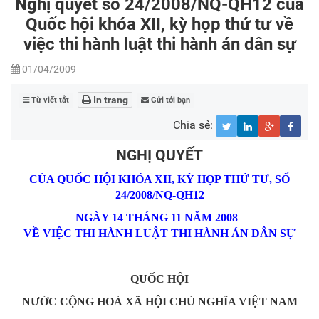
Nghị quyết số 24/2008/NQ-QH12 của
Quốc hội khóa XII, kỳ họp thứ tư về
việc thi hành luật thi hành án dân sự
01/04/2009
In trang
Từ viết tắt
Gửi tới bạn
Chia sẻ:
NGHỊ QUYẾT
CỦA QUỐC HỘI KHÓA XII, KỲ HỌP THỨ TƯ,
SỐ
24/2008/NQ-QH12
NGÀY 14 THÁNG 11 NĂM 2008
VỀ VIỆC THI HÀNH LUẬT THI HÀNH ÁN DÂN SỰ
QUỐC HỘI
NƯỚC CỘNG HOÀ XÃ HỘI CHỦ NGHĨA VIỆT NAM