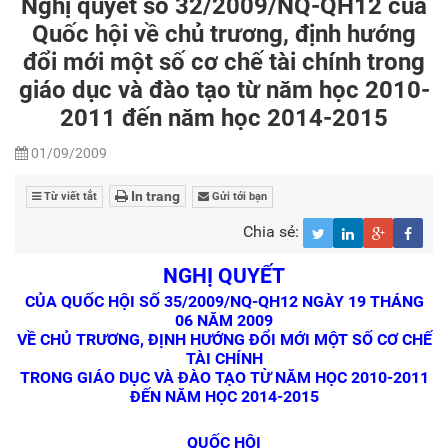
Nghị quyết số 32/2009/NQ-QH12 của
Quốc hội về chủ trương, định hướng
đổi mới một số cơ chế tài chính trong
giáo dục và đào tạo từ năm học 2010-
2011 đến năm học 2014-2015
01/09/2009
In trang
Từ viết tắt
Gửi tới bạn
Chia sẻ:
NGHỊ QUYẾT
CỦA QUỐC HỘI SỐ 35/2009/NQ-QH12 NGÀY 19 THÁNG
06 NĂM 2009
VỀ CHỦ TRƯƠNG, ĐỊNH HƯỚNG ĐỔI MỚI MỘT SỐ CƠ CHẾ
TÀI CHÍNH
TRONG GIÁO DỤC VÀ ĐÀO TẠO TỪ NĂM HỌC 2010-2011
ĐẾN NĂM HỌC 2014-2015
QUỐC HỘI