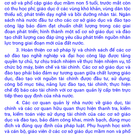
cơ sở và phổ cập giáo dục mầm non 5 tuổi, trước mắt còn
có thu học phí; giáo dục ở các vùng khó khăn, vùng dân tộc
thiểu số; phát triển dạy nghề và bồi dưỡng nhân tài. Ngân
sách nhà nước đầu tư cho các cơ sở giáo dục và đào tạo
công lập bảo đảm đạt chuẩn chất lượng trong các giai
đoạn phát triển; hình thành một số cơ sở giáo dục và đào
tạo chất lượng cao đáp ứng yêu cầu phát triển nguồn nhân
lực trong giai đoạn mới của đất nước.
3. Hoàn thiện cơ sở pháp lý và chính sách để các cơ
sở đào tạo nghề nghiệp và đại học công lập được tăng
quyền tự chủ, tự chịu trách nhiệm về thực hiện nhiệm vụ, tổ
chức bộ máy, biên chế và tài chính. Các cơ sở giáo dục và
đào tạo phải bảo đảm sự tương quan giữa chất lượng giáo
dục, đào tạo với nguồn tài chính được đầu tư, sử dụng;
công bố mục tiêu, năng lực đào tạo, tài chính; thực hiện
chế độ báo cáo tài chính với cơ quan quản lý cấp trên trực
tiếp theo quy định của nhà nước.
4. Các cơ quan quản lý nhà nước về giáo dục, tài
chính và các cơ quan hữu quan thực hiện thanh tra, kiểm
tra, kiểm toán việc sử dụng tài chính của các cơ sở giáo
dục và đào tạo, bảo đảm công khai, minh bạch, đúng mục
đích và đúng quy định của pháp luật. Phụ huynh học sinh
và cán bộ, giáo viên ở các cơ sở giáo dục mầm non và phổ