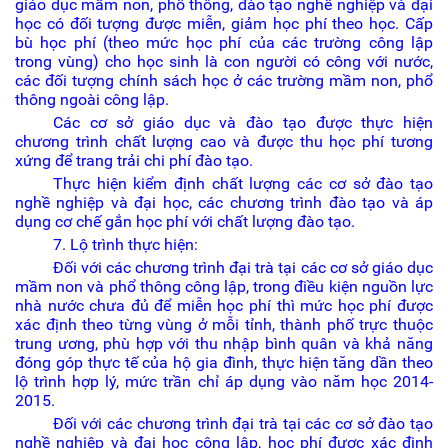
giáo dục mầm non, phổ thông, đào tạo nghề nghiệp và đại
học có đối tượng được miễn, giảm học phí theo học. Cấp
bù học phí (theo mức học phí của các trường công lập
trong vùng) cho học sinh là con người có công với nước,
các đối tượng chính sách học ở các trường mầm non, phổ
thông ngoài công lập.
Các cơ sở giáo dục và đào tạo được thực hiện
chương trình chất lượng cao và được thu học phí tương
xứng để trang trải chi phí đào tạo.
Thực hiện kiểm định chất lượng các cơ sở đào tạo
nghề nghiệp và đại học, các chương trình đào tạo và áp
dụng cơ chế gắn học phí với chất lượng đào tạo.
7. Lộ trình thực hiện:
Đối với các chương trình đại trà tại các cơ sở giáo dục
mầm non và phổ thông công lập, trong điều kiện nguồn lực
nhà nước chưa đủ để miễn học phí thì mức học phí được
xác định theo từng vùng ở mỗi tỉnh, thành phố trực thuộc
trung ương, phù hợp với thu nhập bình quân và khả năng
đóng góp thực tế của hộ gia đình, thực hiện tăng dần theo
lộ trình hợp lý, mức trần chỉ áp dụng vào năm học 2014-
2015.
Đối với các chương trình đại trà tại các cơ sở đào tạo
nghề nghiệp và đại học công lập, học phí được xác định