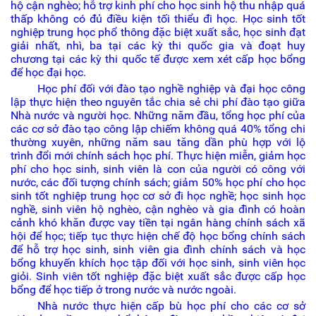
hộ cận nghèo; hỗ trợ kinh phí cho học sinh hộ thu nhập quá
thấp không có đủ điều kiện tối thiểu đi học. Học sinh tốt
nghiệp trung học phổ thông đặc biệt xuất sắc, học sinh đạt
giải nhất, nhì, ba tại các kỳ thi quốc gia và đoạt huy
chương tại các kỳ thi quốc tế được xem xét cấp học bổng
để học đại học.
Học phí đối với đào tạo nghề nghiệp và đại học công
lập thực hiện theo nguyên tắc chia sẻ chi phí đào tạo giữa
Nhà nước và người học. Những năm đầu, tổng học phí của
các cơ sở đào tạo công lập chiếm không quá 40% tổng chi
thường xuyên, những năm sau tăng dần phù hợp với lộ
trình đổi mới chính sách học phí. Thực hiện miễn, giảm học
phí cho học sinh, sinh viên là con của người có công với
nước, các đối tượng chính sách; giảm 50% học phí cho học
sinh tốt nghiệp trung học cơ sở đi học nghề; học sinh học
nghề, sinh viên hộ nghèo, cận nghèo và gia đình có hoàn
cảnh khó khăn được vay tiền tại ngân hàng chính sách xã
hội để học; tiếp tục thực hiện chế độ học bổng chính sách
để hỗ trợ học sinh, sinh viên gia đình chính sách và học
bổng khuyến khích học tập đối với học sinh, sinh viên học
giỏi. Sinh viên tốt nghiệp đặc biệt xuất sắc được cấp học
bổng để học tiếp ở trong nước và nước ngoài.
Nhà nước thực hiện cấp bù học phí cho các cơ sở