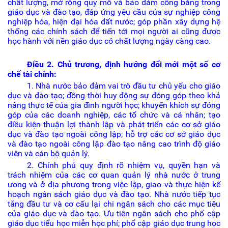
chất lượng, mở rộng quy mô và bảo đảm công bằng trong
giáo dục và đào tạo, đáp ứng yêu cầu của sự nghiệp công
nghiệp hóa, hiện đại hóa đất nước; góp phần xây dựng hệ
thống các chính sách để tiến tới mọi người ai cũng được
học hành với nền giáo dục có chất lượng ngày càng cao.
Điều 2. Chủ trương, định hướng đổi mới một số cơ
chế tài chính:
1. Nhà nước bảo đảm vai trò đầu tư chủ yếu cho giáo
dục và đào tạo; đồng thời huy động sự đóng góp theo khả
năng thực tế của gia đình người học; khuyến khích sự đóng
góp của các doanh nghiệp, các tổ chức và cá nhân; tạo
điều kiện thuận lợi thành lập và phát triển các cơ sở giáo
dục và đào tạo ngoài công lập; hỗ trợ các cơ sở giáo dục
và đào tạo ngoài công lập đào tạo nâng cao trình độ giáo
viên và cán bộ quản lý.
2. Chính phủ quy định rõ nhiệm vụ, quyền hạn và
trách nhiệm của các cơ quan quản lý nhà nước ở trung
ương và ở địa phương trong việc lập, giao và thực hiện kế
hoạch ngân sách giáo dục và đào tạo. Nhà nước tiếp tục
tăng đầu tư và cơ cấu lại chi ngân sách cho các mục tiêu
của giáo dục và đào tạo. Ưu tiên ngân sách cho phổ cập
giáo dục tiểu học miễn học phí; phổ cập giáo dục trung học