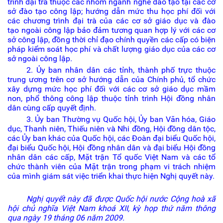
trình đại trà thuộc các nhóm ngành nghề đào tạo tại các cơ
sở đào tạo công lập; hướng dẫn mức thu học phí đối với
các chương trình đại trà của các cơ sở giáo dục và đào
tạo ngoài công lập bảo đảm tương quan hợp lý với các cơ
sở công lập, đồng thời chỉ đạo chính quyền các cấp có biện
pháp kiểm soát học phí và chất lượng giáo dục của các cơ
sở ngoài công lập.
2. Ủy ban nhân dân các tỉnh, thành phố trực thuộc
trung ương trên cơ sở hướng dẫn của Chính phủ, tổ chức
xây dựng mức học phí đối với các cơ sở giáo dục mầm
non, phổ thông công lập thuộc tỉnh trình Hội đồng nhân
dân cùng cấp quyết định.
3. Ủy ban Thường vụ Quốc hội, Ủy ban Văn hóa, Giáo
dục, Thanh niên, Thiếu niên và Nhi đồng, Hội đồng dân tộc,
các Ủy ban khác của Quốc hội, các Đoàn đại biểu Quốc hội,
đại biểu Quốc hội, Hội đồng nhân dân và đại biểu Hội đồng
nhân dân các cấp, Mặt trận Tổ quốc Việt Nam và các tổ
chức thành viên của Mặt trận trong phạm vi trách nhiệm
của mình giám sát việc triển khai thực hiện Nghị quyết này.
Nghị quyết này đã được Quốc hội nước Cộng hoà xã
hội chủ nghĩa Việt Nam khoá XII, kỳ họp thứ năm thông
qua ngày 19 tháng 06 năm 2009.