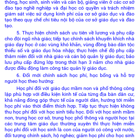
thông, học sinh, sinh viên và cán bộ, giảng viên ở các cơ sở
đào tạo nghề nghiệp và đại học có quyền và trách nhiệm
giám sát việc sử dụng kinh phí của cơ sở giáo dục và đào
tạo theo quy chế chi tiêu nội bộ của cơ sở giáo dục và đào
tạo.
5. Thực hiện chính sách ưu tiên về lương và phụ cấp
cho đội ngũ nhà giáo; tiếp tục chính sách khuyến khích nhà
giáo dạy học ở các vùng khó khăn, vùng đồng bào dân tộc
thiểu số và giáo dục hòa nhập; thực hiện chế độ phụ cấp
thâm niên đối với nhà giáo và cán bộ quản lý giáo dục; bảo
lưu phụ cấp đứng lớp trong thời hạn 3 năm cho nhà giáo
được điều động làm công tác quản lý giáo dục.
6. Đổi mới chính sách học phí, học bổng và hỗ trợ
người học theo hướng:
Học phí đối với giáo dục mầm non và phổ thông công
lập phù hợp với điều kiện kinh tế của từng địa bàn dân cư,
khả năng đóng góp thực tế của người dân, hướng tới miễn
học phí vào thời điểm thích hợp. Tiếp tục thực hiện không
thu học phí đối với học sinh tiểu học. Đối với học sinh mầm
non, trung học cơ sở, trung học phổ thông và người học tại
các trung tâm giáo dục thường xuyên thì thực hiện miễn
học phí đối với học sinh là con của người có công với nước,
đối tượng chính sách, hộ nghèo; giảm học phí cho học sinh