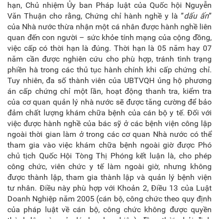
hạn, Chủ nhiệm Ủy ban Pháp luật của Quốc hội Nguyễn
Văn Thuận cho rằng, Chứng chỉ hành nghề y là ”
dấu ấn
”
của Nhà nước thừa nhận một cá nhân được hành nghề liên
quan đến con người – sức khỏe tính mạng của cộng đồng,
việc cấp có thời hạn là đúng. Thời hạn là 05 năm hay 07
năm cần được nghiên cứu cho phù hợp, tránh tình trạng
phiền hà trong các thủ tục hành chính khi cấp chứng chỉ.
Tuy nhiên, đa số thành viên của UBTVQH ủng hộ phương
án cấp chứng chỉ một lần, hoạt động thanh tra, kiểm tra
của cơ quan quản lý nhà nước sẽ được tăng cường để bảo
đảm chất lượng khám chữa bệnh của cán bộ y tế. Đối với
việc được hành nghề của bác sỹ ở các bệnh viện công lập
ngoài thời gian làm ở trong các cơ quan Nhà nước có thể
tham gia vào việc khám chữa bệnh ngoài giờ được Phó
chủ tịch Quốc Hội Tòng Thị Phóng kết luận là, cho phép
công chức, viên chức y tế làm ngoài giờ, nhưng không
được thành lập, tham gia thành lập và quản lý bệnh viện
tư nhân. Điều này phù hợp với Khoản 2, Điều 13 của Luật
Doanh Nghiệp năm 2005 (cán bộ, công chức theo quy định
của pháp luật về cán bộ, công chức không được quyền