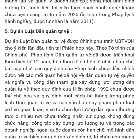
thành lập và quản lý doanh nghiệp); đồng thời phải định
hướng lộ trình tiến tới việc tách bạch hành nghề khám
chữa bệnh công, tư từ năm 2020 (lộ trình trong Pháp lệnh
hành nghề y, dược tư nhân là năm 2011).
5. Dự án Luật Dân quân tự vệ :
Dự án Luật Dân quân tự vệ được Chính phủ trình UBTVQH
cho ý kiến lần đầu tiên tại Phiên họp này. Theo Tờ trình của
Chính phủ, Pháp lệnh Dân quân tự vệ đã được triển khai
thực hiện từ 12 năm, trên thực tế đã bộc lộ nhiều hạn chế,
bất cập như: các quy định của Pháp lệnh chưa điều chỉnh
được hết các mối quan hệ xã hội về dân quân tự vệ; quyền
và nghĩa vụ công dân tham gia xây dựng lực lượng dân
quân tự vệ theo quy định của Hiến pháp 1992 chưa được
thể chế hóa và quy định một cách hệ thống trong pháp
lệnh Dân quân tự vệ và các văn bản quy phạm pháp luật
có liên quan khác; việc tổ chức lực lượng dân quân thường
trực ở nhiều nơi chưa thống nhất, sử dụng không đúng
chức năng; công tác xây dựng lực lượng tự vệ trong các
doanh nghiệp ngoài quốc doanh còn hạn chế; mô hình dân
quân tự vệ biển chưa được xác định rõ, tổ chức còn mang