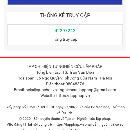
THỐNG KÊ TRUY CẬP
42297243
Tổng truy cập
TẠP CHÍ ĐIỆN TỬ NGHIÊN CỨU LẬP PHÁP
Tổng biên tập: TS. Trần Văn Biên
Tòa soạn: 35 Ngô Quyền - phường Cửa Nam - Hà Nội
Điện thoại: 08048376
Email: nclp@quochoi.vn - nghiencuulapphap@gmail.com
Website: https://lapphap.vn
Giấy phép số 105/GP-BVHTTDL ngày 26/08/2025 của Bộ Văn hóa, Thể thao
và Du lịch.
© 2020 - Bản quyền thuộc về Tạp chí Nghiên cứu lập pháp.
Việc đăng tải lại nội dung trên https://lapphap.vn phải dẫn nguồn và có sự