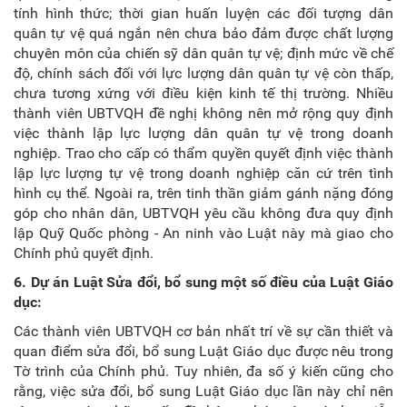
tính hình thức; thời gian huấn luyện các đối tượng dân
quân tự vệ quá ngắn nên chưa bảo đảm được chất lượng
chuyên môn của chiến sỹ dân quân tự vệ; định mức về chế
độ, chính sách đối với lực lượng dân quân tự vệ còn thấp,
chưa tương xứng với điều kiện kinh tế thị trường. Nhiều
thành viên UBTVQH đề nghị không nên mở rộng quy định
việc thành lập lực lượng dân quân tự vệ trong doanh
nghiệp. Trao cho cấp có thẩm quyền quyết định việc thành
lập lực lượng tự vệ trong doanh nghiệp căn cứ trên tình
hình cụ thể. Ngoài ra, trên tinh thần giảm gánh nặng đóng
góp cho nhân dân, UBTVQH yêu cầu không đưa quy định
lập Quỹ Quốc phòng - An ninh vào Luật này mà giao cho
Chính phủ quyết định.
6. Dự án Luật Sửa đổi, bổ sung một số điều của Luật Giáo
dục:
Các thành viên UBTVQH cơ bản nhất trí về sự cần thiết và
quan điểm sửa đổi, bổ sung Luật Giáo dục được nêu trong
Tờ trình của Chính phủ. Tuy nhiên, đa số ý kiến cũng cho
rằng, việc sửa đổi, bổ sung Luật Giáo dục lần này chỉ nên