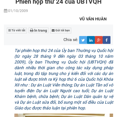
Phiên họp thứ 24 của UBTVQH
01/10/2009
VŨ VĂN HUÂN
In trang
Từ viết tắt
Gửi tới bạn
Chia sẻ:
Tại phiên họp thứ 24 của Ủy ban Thường vụ Quốc hội
(từ ngày 28 tháng 9 đến ngày 03 tháng 10 năm
2009), Ủy ban Thường vụ Quốc hội (UBTVQH) đã
dành nhiều thời gian cho công tác xây dựng pháp
luật, trong đó tập trung cho ý kiến đối với các dự án
luật sẽ được trình ra Kỳ họp thứ 6 của Quốc hội Khóa
XII như : Dự án Luật Viễn thông; Dự án Luật Tần số vô
tuyến điện Dự án Luật Người cao tuổi; Dự án Luật
Khám bệnh, chữa bệnh; Dự án Luật Dân quân tự vệ
và Dự án Luật sửa đổi, bổ sung một số điều của Luật
Giáo dục được thảo luận tại phiên họp.