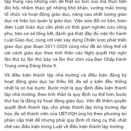
tập trung vào những vấn đề thật sự bức xúc mà thực tiễn
đòi hỏi, nhằm tháo gỡ những khó khăn, vướng mắc trong
tổ chức và hoạt động giáo dục, nâng cao chất lượng giáo
dục và hiệu lực quản lý giáo dục. Việc sửa đổi cơ bản, toàn
diện Luật Giáo dục cần phải có thời gian nghiên cứu công
phu, trên cơ sở tổng kết, đánh giá thật đầy đủ việc thi hành
Luật Giáo dục, cùng với việc xây dựng Chiến lược phát triển
giáo dục giai đoạn 2011-2020 cũng như đề án tổng thể về
cải cách giáo dục theo tinh thần các Nghị quyết Hội nghị
lần thứ tư, lần thứ bảy và lần thứ chín của Ban Chấp hành
Trung ương Đảng khóa X.
Về điều kiện thành lập nhà trường và điều kiện đăng ký
hoạt động giáo dục tại Điều 50, đa số ý kiến đều thống
nhất là có hai bước. Bước một là quy định điều kiện thành
lập nhà trường, theo tinh thần là quy định cụ thể hơn; bước
thứ hai là đăng ký hoạt động giáo dục. Vấn đề thẩm quyền
quyết định thành lập, cho phép thành lập từng trường đại
học, đa số thành viên của UBTVQH ủng hộ theo phương án
phân cấp triệt để nhưng phải quy định rõ ràng cụ thể, chặt
chẽ các điều kiện trong Luật về điều kiện thành lập trường.