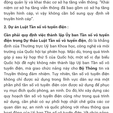
động quản lý và khai thác cơ sở hạ tầng viễn thông. “Khái
niệm cơ sở hạ tầng viễn thông đã bao gồm có sở hạ tầng
truyền hình cáp, vì vậy không cần bổ sung quy định về
truyền hình cáp”.
2. Dự án Luật Tần số vô tuyến điện :
Cần phải quy định việc thành lập Ủy ban Tần số vô tuyến
điện trong Dự thảo Luật Tần số vô tuyến điện
, đó là khẳng
định của Thường trực Uỷ ban Khoa học, công nghệ và môi
trường của Quốc hội tại phiên họp. Mặc dù, trong quá trình
góp ý sau kỳ họp thứ 5 của Quốc hội, một số vị đại biểu
Quốc hội đề nghị không nên thành lập Uỷ ban Tần số vô
tuyến điện, mà giao chức năng này cho
Bộ Thông
tin và
Truyền thông đảm nhiệm. Tuy nhiên, tần số vô tuyến điện
không chỉ được sử dụng trong lĩnh vực dân sự mà một
phần phổ tần số vô tuyến điện còn được sử dụng để phục
vụ mục đích quốc phòng, an ninh. Do đó, khi xây dựng các
quy hoạch tần số vô tuyến điện cũng như trong quá trình
sử dụng, cần phải có sự phối hợp chặt chẽ giữa các cơ
quan dân sự, an ninh và quốc phòng với nhau thông qua
hoạt động của Uỷ ban Tần số vô tuyến điện. Về chức năng,