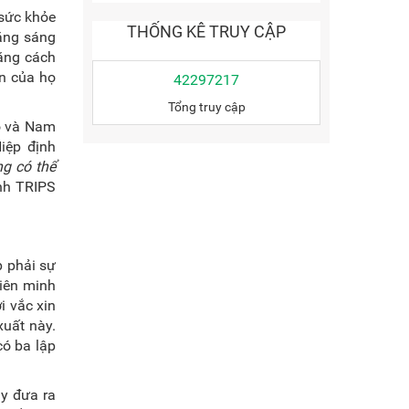
 sức khỏe
THỐNG KÊ TRUY CẬP
bằng sáng
bằng cách
ền của họ
42297217
Tổng truy cập
ộ và Nam
iệp định
ng có thể
ịnh TRIPS
p phải sự
Liên minh
i vắc xin
xuất này.
có ba lập
ày đưa ra