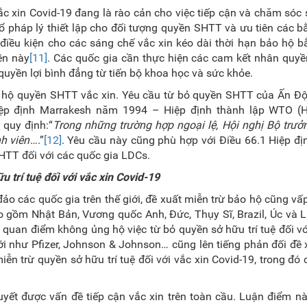
c xin Covid-19 đang là rào cản cho việc tiếp cận và chăm sóc
 pháp lý thiết lập cho đối tượng quyền SHTT và ưu tiên các 
điều kiện cho các sáng chế vắc xin kéo dài thời hạn bảo hộ 
ền này
[11]
. Các quốc gia cần thực hiện các cam kết nhân quy
uyền lợi bình đẳng từ tiến bộ khoa học và sức khỏe.
ảo hộ quyền SHTT vắc xin. Yêu cầu từ bỏ quyền SHTT của Ấn Đ
iệp định Marrakesh năm 1994 – Hiệp định thành lập WTO (H
 quy định:“
Trong những trường hợp ngoại lệ, Hội nghị Bộ trưở
h viên
….”
[12]
. Yêu cầu này cũng phù hợp với Điều 66.1 Hiệp đ
ền SHTT đối với các quốc gia LDCs.
 trí tuệ đối với vắc xin Covid-19
các quốc gia trên thế giới, đề xuất miễn trừ bảo hộ cũng vấ
 gồm Nhật Bản, Vương quốc Anh, Đức, Thụy Sĩ, Brazil, Úc và 
quan điểm không ủng hộ việc từ bỏ quyền sở hữu trí tuệ đối vớ
iới như Pfizer, Johnson & Johnson… cũng lên tiếng phản đối đề 
ễn trừ quyền sở hữu trí tuệ đối với vắc xin Covid-19, trong đó 
yết được vấn đề tiếp cận vắc xin trên toàn cầu. Luận điểm n