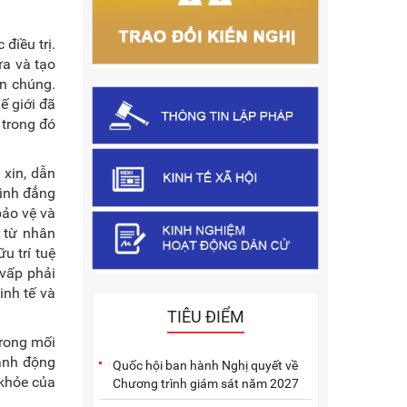
điều trị.
ừa và tạo
ận chúng.
ế giới đã
 trong đó
 xin, dẫn
bình đẳng
bảo vệ và
t từ nhân
u trí tuệ
 vấp phải
inh tế và
TIÊU ĐIỂM
rong mối
ành động
Quốc hội ban hành Nghị quyết về
 khỏe của
Chương trình giám sát năm 2027