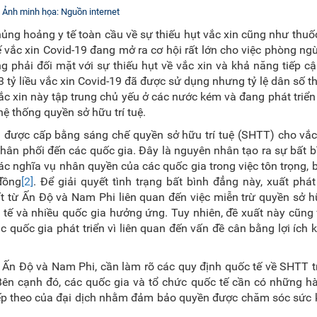
Ảnh minh họa: Nguồn internet
hủng hoảng y tế toàn cầu về sự thiếu hụt vắc xin cũng như thuốc 
 vắc xin Covid-19 đang mở ra cơ hội rất lớn cho việc phòng ng
g phải đối mặt với sự thiếu hụt về vắc xin và khả năng tiếp c
 tỷ liều vắc xin Covid-19 đã được sử dụng nhưng tỷ lệ dân số th
vắc xin này tập trung chủ yếu ở các nước kém và đang phát triển
hệ thống quyền sở hữu trí tuệ.
 được cấp bằng sáng chế quyền sở hữu trí tuệ (SHTT) cho vắc
phân phối đến các quốc gia. Đây là nguyên nhân tạo ra sự bất 
các nghĩa vụ nhân quyền của các quốc gia trong việc tôn trọng, 
đồng
[2]
. Để giải quyết tình trạng bất bình đẳng này, xuất phá
t từ Ấn Độ và Nam Phi liên quan đến việc miễn trừ quyền sở hữ
c tế và nhiều quốc gia hưởng ứng. Tuy nhiên, đề xuất này cũng
quốc gia phát triển vì liên quan đến vấn đề cân bằng lợi ích k
Ấn Độ và Nam Phi, cần làm rõ các quy định quốc tế về SHTT t
Bên cạnh đó, các quốc gia và tổ chức quốc tế cần có những h
tiếp theo của đại dịch nhằm đảm bảo quyền được chăm sóc sức