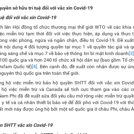
uyền sở hữu trí tuệ đối với vắc xin Covid-19
ệ đối với vắc xin Covid-19
 lên Hội đồng tổ chức thương mại thế giới WTO về các khía c
 miễn trừ tạm thời đối với việc thực hiện, áp dụng và thực 
 việc phòng, ngừa và ngăn chặn, điều trị Covid-19. Đề xuất 
i nội dung 4 đối tượng quyền tại mục 1 về quyền tác giả và q
ằng sáng chế và mục 7 về bảo vệ thông tin bí mật kinh doanh
[3]
00 quốc gia và hơn 240 tổ chức xã hội dân sự (bao gồm Tổ ch
Oxfam Quốc tế)
[4]
. Bên cạnh đó, đề xuất còn nhận được sự ủn
guyên thủ quốc gia trên toàn thế giới.
g hộ việc miễn trừ bảo hộ quyền SHTT đối với vắc xin Covid
 hộ việc miễn trừ và Canada sẽ tích cực tham gia vào các 
 Nam Phi đã đề xuất sửa đổi yêu cầu mở rộng việc miễn trừ quy
bị y tế và cá nhân thiết bị bảo vệ để đối phó với Covid-19 với thờ
ất mới này được ủng hộ bởi một số quốc gia ở châu Phi, châu 
ền SHTT vắc xin Covid-19