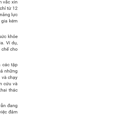
m vắc xin
chỉ từ 12
 năng lực
 gia kém
 sức khỏe
a. Ví dụ,
g chế cho
 các tập
 cả những
u và chạy
ên cứu và
hai thác
 vẫn đang
 việc đảm