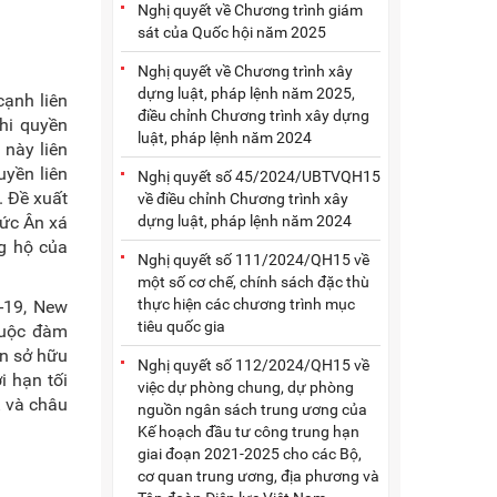
Nghị quyết về Chương trình giám
sát của Quốc hội năm 2025
Nghị quyết về Chương trình xây
dựng luật, pháp lệnh năm 2025,
ạnh liên
điều chỉnh Chương trình xây dựng
thi quyền
luật, pháp lệnh năm 2024
này liên
uyền liên
Nghị quyết số 45/2024/UBTVQH15
. Đề xuất
về điều chỉnh Chương trình xây
dựng luật, pháp lệnh năm 2024
ức Ân xá
g hộ của
Nghị quyết số 111/2024/QH15 về
một số cơ chế, chính sách đặc thù
thực hiện các chương trình mục
-19, New
tiêu quốc gia
cuộc đàm
ền sở hữu
Nghị quyết số 112/2024/QH15 về
i hạn tối
việc dự phòng chung, dự phòng
Á và châu
nguồn ngân sách trung ương của
Kế hoạch đầu tư công trung hạn
giai đoạn 2021-2025 cho các Bộ,
cơ quan trung ương, địa phương và