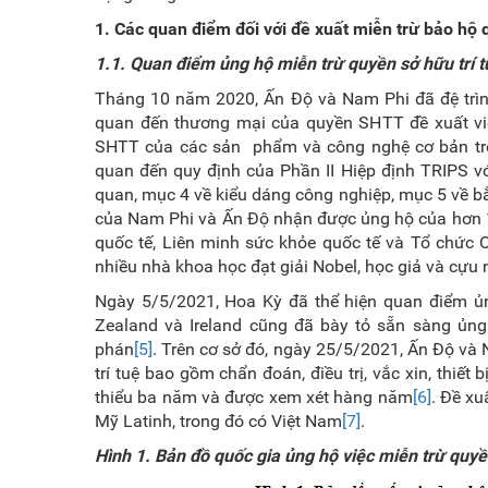
1. Các quan điểm đối với đề xuất miễn trừ bảo hộ q
1.1. Quan điểm ủng hộ miễn trừ quyền sở hữu trí tu
Tháng 10 năm 2020, Ấn Độ và Nam Phi đã đệ trình
quan đến thương mại của quyền SHTT đề xuất việc
SHTT của các sản phẩm và công nghệ cơ bản trong
quan đến quy định của Phần II Hiệp định TRIPS vớ
quan, mục 4 về kiểu dáng công nghiệp, mục 5 về b
của Nam Phi và Ấn Độ nhận được ủng hộ của hơn 1
quốc tế, Liên minh sức khỏe quốc tế và Tổ chức 
nhiều nhà khoa học đạt giải Nobel, học giả và cựu n
Ngày 5/5/2021, Hoa Kỳ đã thể hiện quan điểm ủn
Zealand và Ireland cũng đã bày tỏ sẵn sàng ủng
phán
[5]
. Trên cơ sở đó, ngày 25/5/2021, Ấn Độ và
trí tuệ bao gồm chẩn đoán, điều trị, vắc xin, thiết 
thiểu ba năm và được xem xét hàng năm
[6]
. Đề xu
Mỹ Latinh, trong đó có Việt Nam
[7]
.
Hình 1. Bản đồ quốc gia ủng hộ việc miễn trừ quy