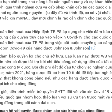
 do hạn chế trong khả năng tiếp cận nguồn cung và sự khan hiế
khi quá trình nghiên cứu và cấp phép khẩn cấp tại các quốc gia 
 hỏi nguồn cung nguyên liệu đầy đủ và trình độ, cơ sở vật chất,
t vắc xin mRNA… đây mới chính là rào cản chính cho các quốc
hoản linh hoạt của Hiệp định TRIPS áp dụng cho việc đảm bảo
ung cấp quyền truy cập vào vắc-xin Covid-19 cho các quốc gi
oản linh hoạt của TRIPS trong việc bắt buộc chuyển giao sán
 vắc xin Covid-19 của hãng dược Johnson & Johnson
[15]
.
đảm bảo quyền lợi cho chủ sở hữu. Lập luận này, được WB và
 nên có được tài trợ bởi chi tiêu công, sử dụng tiền của tất
 các công ty dược. Bởi chi phí đắt đỏ đầu tư cho việc nghiên cứ
er, năm 2021, hãng dược đã bỏ hơn 10 tỉ đô để tiếp tục nghi
ậy, thật không công bằng nếu như các hãng dược chưa được k
lợi ích cho cộng đồng.
giới, tiến trình miễn trừ quyền SHTT đối với vắc xin Covid-19
ều quốc gia nhóm họp, thảo luận với sự ưu tiên trước mắt về
g đồng trong bối cảnh đại dịch.
i quan hệ với quyền được chăm sóc sức khỏe của cộng đồng