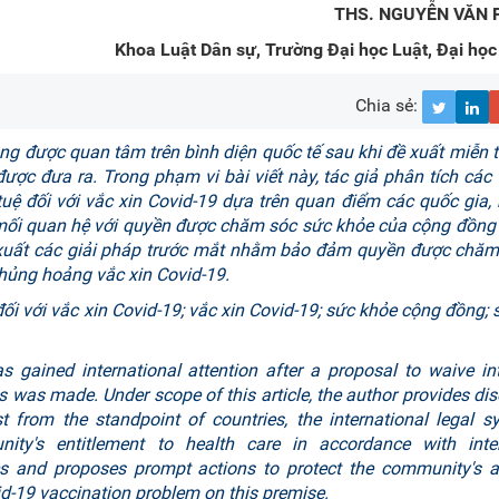
THS. NGUYỄN VĂN 
Khoa Luật Dân sự, Trường Đại học Luật, Đại học
Chia sẻ:
ng được quan tâm trên bình diện quốc tế sau khi đề xuất miễn 
được đưa ra. Trong phạm vi bài viết này, tác giả phân tích các t
tuệ đối với vắc xin Covid-19 dựa trên quan điểm các quốc gia,
g mối quan hệ với quyền được chăm sóc sức khỏe của cộng đồng
 xuất các giải pháp trước mắt nhằm bảo đảm quyền được chăm
hủng hoảng vắc xin Covid-19.
ối với vắc xin Covid-19; vắc xin Covid-19; sức khỏe cộng đồng; s
 gained international attention after a proposal to waive int
ns was made. Under scope of this article, the author provides di
t from the standpoint of countries, the international legal 
nity's entitlement to health care in accordance with inter
and proposes prompt actions to protect the community's a
vid-19 vaccination problem on this premise.