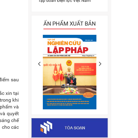
Tập đoàn Điện lực Việt Nam
ẤN PHẨM XUẤT BẢN
điểm sau
c xin tại
trong khi
c phẩm và
 và quyết
 sáng chế
h cho các