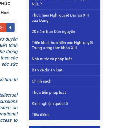
PHÚC
NCLP
 Huế.
Thực hiện Nghị quyết Đại hội XIII
của Đảng
20 năm Ban Dân nguyện
trừ quyền
Triển khai thực hiện các Nghị quyết
iến trình
Trung ương tám khóa XIII
 hệ thống
 theo các
Nhà nước và pháp luật
 sóc sức
Bàn về dự án luật
ở hữu trí
Chính sách
Thực tiễn pháp luật
ellectual
scussions
Kinh nghiệm quốc tế
system on
national
Tiêu điểm
ccess to