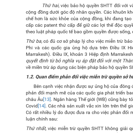
Thứ hai,
việc bảo hộ quyền SHTT đối với vắ
cộng đồng dưới góc độ nhân quyền. Các khuôn khổ
chế hơn là sức khỏe của cộng đồng, khi đang tạo 
cấp các patent thứ cấp để giữ các lợi thế độc quy
theo luật pháp quốc tế bao gồm quyền được sống, q
Thứ ba,
có đủ cơ sở pháp lý cho việc miễn trừ b
Phi và các quốc gia ủng hộ dựa trên Điều IX H
Marrakesh). Điều IX, khoản 3 Hiệp định Marrakesh
quyết định từ bỏ nghĩa vụ áp đặt đối với một Thàn
về miền trừ áp dụng các biện pháp bảo hộ quy
1.2. Quan điểm phản đối việc miễn trừ quyền sở hữu
Bên cạnh việc nhận được sự ủng hộ của đông đảo 
phản đối mạnh mẽ của các quốc gia phát triển bao
châu Âu
[13]
. Ngân hàng Thế giới (WB) cũng bày tỏ 
Covid
[14]
. Các nhà sản xuất vắc xin lớn trên thế g
Có rất nhiều lý do được đưa ra cho việc phản đối mi
luận chính sau:
Thứ nhất,
việc miễn trừ quyền SHTT không giải qu