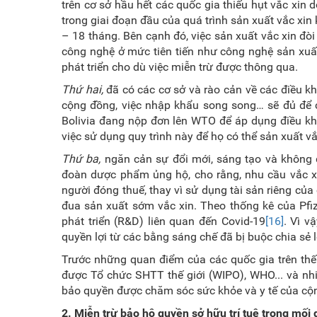
trên cơ sở hầu hết các quốc gia thiếu hụt vắc xin
trong giai đoạn đầu của quá trình sản xuất vắc xin 
– 18 tháng. Bên cạnh đó, việc sản xuất vắc xin đòi
công nghệ ở mức tiên tiến như công nghệ sản xuấ
phát triển cho dù việc miễn trừ được thông qua.
Thứ hai,
đã có các cơ sở và rào cản về các điều k
cộng đồng, việc nhập khẩu song song… sẽ đủ để c
Bolivia đang nộp đơn lên WTO để áp dụng điều kh
việc sử dụng quy trình này để họ có thể sản xuất
Thứ ba,
ngăn cản sự đổi mới, sáng tạo và không 
đoàn dược phẩm ủng hộ, cho rằng, nhu cầu vắc xin
người đóng thuế, thay vì sử dụng tài sản riêng của
đua sản xuất sớm vắc xin. Theo thống kê của Pfiz
phát triển (R&D) liên quan đến Covid-19
[16]
. Vì v
quyền lợi từ các bằng sáng chế đã bị buộc chia sẻ 
Trước những quan điểm của các quốc gia trên thế 
được Tổ chức SHTT thế giới (WIPO), WHO... và nhi
bảo quyền được chăm sóc sức khỏe và y tế của cộn
2. Miễn trừ bảo hộ quyền sở hữu trí tuệ trong mố