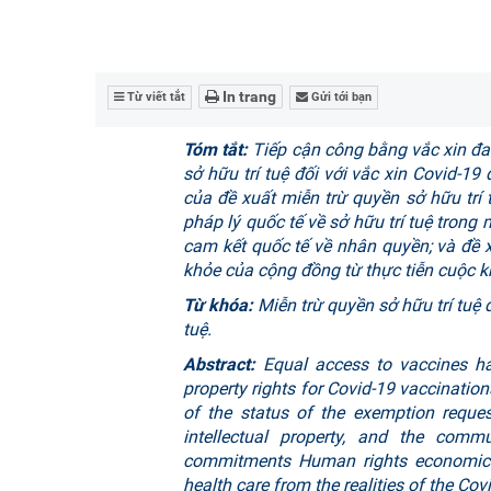
In trang
Từ viết tắt
Gửi tới bạn
Tóm tắt:
Tiếp cận công bằng vắc xin đa
sở hữu trí tuệ đối với vắc xin Covid-19 
của đề xuất miễn trừ quyền sở hữu trí 
pháp lý quốc tế về sở hữu trí tuệ tron
cam kết quốc tế về nhân quyền; và đề
khỏe của cộng đồng từ thực tiễn cuộc k
Từ khóa:
Miễn trừ quyền sở hữu trí tuệ đ
tuệ.
Abstract:
Equal access to vaccines has
property rights for Covid-19 vaccinatio
of the status of the exemption reques
intellectual property, and the commu
commitments Human rights economics 
health care from the realities of the Co