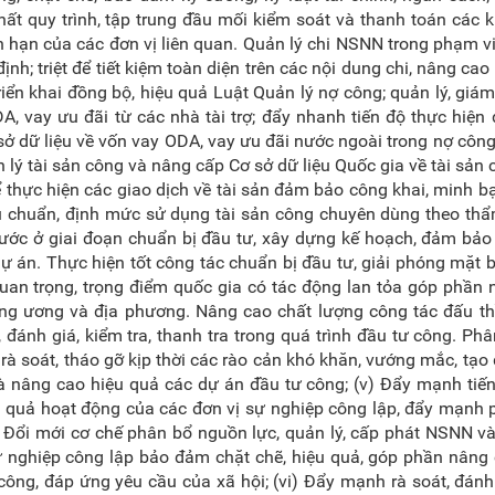
t quy trình, tập trung đầu mối kiểm soát và thanh toán các 
n hạn của các đơn vị liên quan. Quản lý chi NSNN trong phạm v
nh; triệt để tiết kiệm toàn diện trên các nội dung chi, nâng cao
riển khai đồng bộ, hiệu quả Luật Quản lý nợ công; quản lý, giám
A, vay ưu đãi từ các nhà tài trợ; đẩy nhanh tiến độ thực hiện
 sở dữ liệu về vốn vay ODA, vay ưu đãi nước ngoài trong nợ côn
ản lý tài sản công và nâng cấp Cơ sở dữ liệu Quốc gia về tài sản 
ể thực hiện các giao dịch về tài sản đảm bảo công khai, minh b
iêu chuẩn, định mức sử dụng tài sản công chuyên dùng theo th
nước ở giai đoạn chuẩn bị đầu tư, xây dựng kế hoạch, đảm bả
ự án. Thực hiện tốt công tác chuẩn bị đầu tư, giải phóng mặt 
 quan trọng, trọng điểm quốc gia có tác động lan tỏa góp phần
ung ương và địa phương. Nâng cao chất lượng công tác đấu th
 đánh giá, kiểm tra, thanh tra trong quá trình đầu tư công. Ph
rà soát, tháo gỡ kịp thời các rào cản khó khăn, vướng mắc, tạo 
 và nâng cao hiệu quả các dự án đầu tư công; (v) Đẩy mạnh tiế
u quả hoạt động của các đơn vị sự nghiệp công lập, đẩy mạnh
. Đổi mới cơ chế phân bổ nguồn lực, quản lý, cấp phát NSNN 
sự nghiệp công lập bảo đảm chặt chẽ, hiệu quả, góp phần nâng
ông, đáp ứng yêu cầu của xã hội; (vi) Đẩy mạnh rà soát, đánh