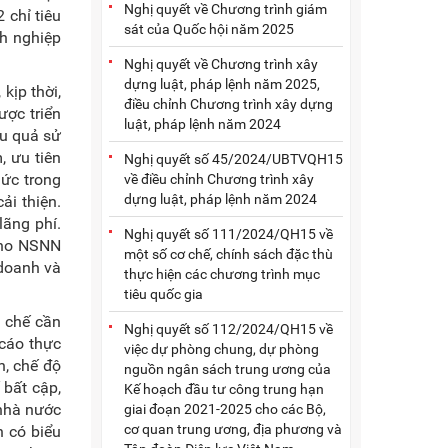
Nghị quyết về Chương trình giám
 chỉ tiêu
sát của Quốc hội năm 2025
nh nghiệp
Nghị quyết về Chương trình xây
dựng luật, pháp lệnh năm 2025,
kịp thời,
điều chỉnh Chương trình xây dựng
được triển
luật, pháp lệnh năm 2024
ệu quả sử
, ưu tiên
Nghị quyết số 45/2024/UBTVQH15
hức trong
về điều chỉnh Chương trình xây
dựng luật, pháp lệnh năm 2024
ải thiện.
lãng phí.
Nghị quyết số 111/2024/QH15 về
 cho NSNN
một số cơ chế, chính sách đặc thù
 doanh và
thực hiện các chương trình mục
tiêu quốc gia
 chế cần
Nghị quyết số 112/2024/QH15 về
 cáo thực
việc dự phòng chung, dự phòng
, chế độ
nguồn ngân sách trung ương của
 bất cập,
Kế hoạch đầu tư công trung hạn
 nhà nước
giai đoạn 2021-2025 cho các Bộ,
cơ quan trung ương, địa phương và
n có biểu