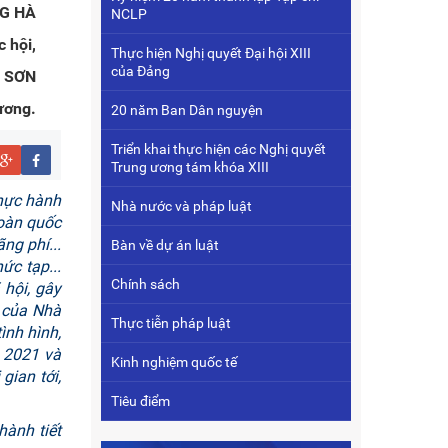
NG HÀ
NCLP
 hội,
Thực hiện Nghị quyết Đại hội XIII
của Đảng
 SƠN
ương.
20 năm Ban Dân nguyện
Triển khai thực hiện các Nghị quyết
Trung ương tám khóa XIII
thực hành
Nhà nước và pháp luật
toàn quốc
ng phí...
Bàn về dự án luật
ức tạp...
Chính sách
 hội, gây
ý của Nhà
Thực tiễn pháp luật
ình hình,
m 2021 và
Kinh nghiệm quốc tế
gian tới,
Tiêu điểm
hành tiết