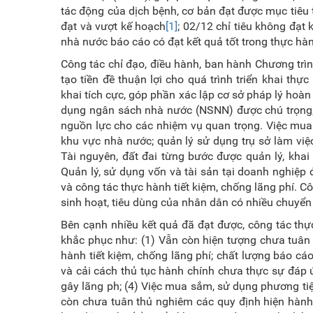
tác động của dịch bệnh, cơ bản đạt được mục tiêu t
đạt và vượt kế hoạch
[1]
; 02/12 chỉ tiêu không đạt
nhà nước báo cáo có đạt kết quả tốt trong thực hàn
Công tác chỉ đạo, điều hành, ban hành Chương trình
tạo tiền đề thuận lợi cho quá trình triển khai thực h
khai tích cực, góp phần xác lập cơ sở pháp lý hoàn
dụng ngân sách nhà nước (NSNN) được chú trọng; q
nguồn lực cho các nhiệm vụ quan trọng. Việc mua 
khu vực nhà nước; quản lý sử dụng trụ sở làm việc
Tài nguyên, đất đai từng bước được quản lý, khai 
Quản lý, sử dụng vốn và tài sản tại doanh nghiệp
và công tác thực hành tiết kiệm, chống lãng phí. Cô
sinh hoạt, tiêu dùng của nhân dân có nhiều chuyển 
Bên cạnh nhiều kết quả đã đạt được, công tác thự
khắc phục như: (1) Vẫn còn hiện tượng chưa tuân
hành tiết kiệm, chống lãng phí; chất lượng báo cáo cò
và cải cách thủ tục hành chính chưa thực sự đáp 
gây lãng ph; (4) Việc mua sắm, sử dụng phương tiệ
còn chưa tuân thủ nghiêm các quy định hiện hành; 