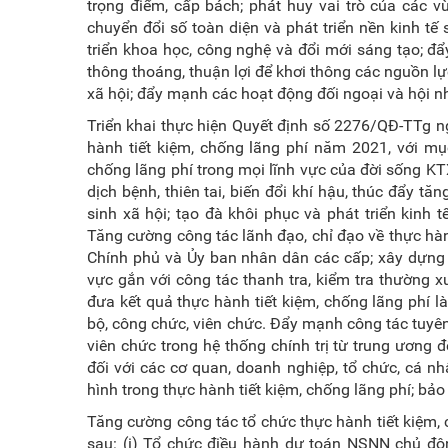
trọng điểm, cấp bách; phát huy vai trò của các vù
chuyển đổi số toàn diện và phát triển nền kinh tế 
triển khoa học, công nghệ và đổi mới sáng tạo; đ
thông thoáng, thuận lợi để khơi thông các nguồn lực
xã hội; đẩy mạnh các hoạt động đối ngoại và hội nhậ
Triển khai thực hiện Quyết định số 2276/QĐ-TTg 
hành tiết kiệm, chống lãng phí năm 2021, với mục
chống lãng phí trong mọi lĩnh vực của đời sống K
dịch bệnh, thiên tai, biến đổi khí hậu, thúc đẩy tă
sinh xã hội; tạo đà khôi phục và phát triển kin
Tăng cường công tác lãnh đạo, chỉ đạo về thực hàn
Chính phủ và Ủy ban nhân dân các cấp; xây dựng kế
vực gắn với công tác thanh tra, kiểm tra thường x
đưa kết quả thực hành tiết kiệm, chống lãng phí l
bộ, công chức, viên chức. Đẩy mạnh công tác tuyên
viên chức trong hệ thống chính trị từ trung ương đ
đối với các cơ quan, doanh nghiệp, tổ chức, cá n
hình trong thực hành tiết kiệm, chống lãng phí; bả
Tăng cường công tác tổ chức thực hành tiết kiệm, c
sau: (i) Tổ chức điều hành dự toán NSNN chủ động