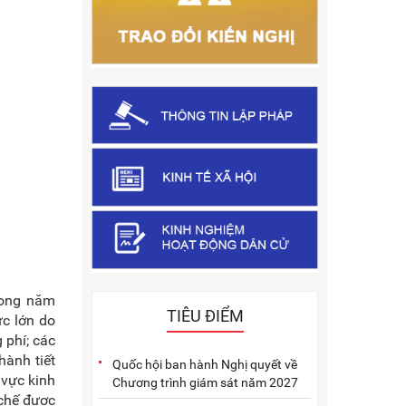
rong năm
TIÊU ĐIỂM
ức lớn do
 phí; các
hành tiết
Quốc hội ban hành Nghị quyết về
 vực kinh
Chương trình giám sát năm 2027
 chế được