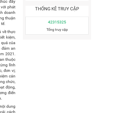
 thúc đẩy
 với phát
THỐNG KÊ TRUY CẬP
inh doanh
ồng thuận
42315325
tế.
Tổng truy cập
ủ về thực
iết kiệm,
u quả của
ảo đảm an
năm 2021.
uan thuộc
từng lĩnh
, đơn vị;
nhiệm cán
ông chức,
oạt động,
ương điển
n.
 nội dung
 cải cách