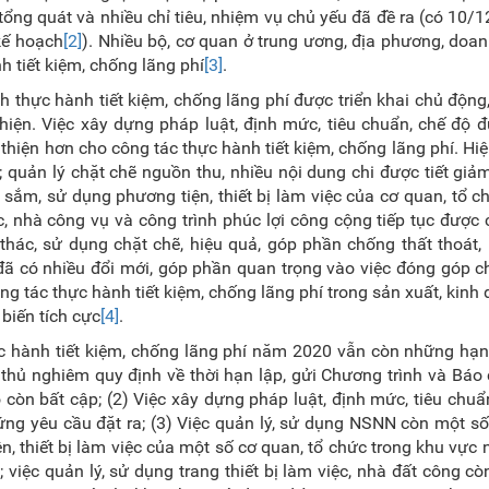
ổng quát và nhiều chỉ tiêu, nhiệm vụ chủ yếu đã đề ra (có 10/12
 kế hoạch
[2]
). Nhiều bộ, cơ quan ở trung ương, địa phương, doa
h tiết kiệm, chống lãng phí
[3]
.
 thực hành tiết kiệm, chống lãng phí được triển khai chủ động, 
iện. Việc xây dựng pháp luật, định mức, tiêu chuẩn, chế độ 
 thiện hơn cho công tác thực hành tiết kiệm, chống lãng phí. Hi
uản lý chặt chẽ nguồn thu, nhiều nội dung chi được tiết giảm
sắm, sử dụng phương tiện, thiết bị làm việc của cơ quan, tổ c
, nhà công vụ và công trình phúc lợi công cộng tiếp tục được c
thác, sử dụng chặt chẽ, hiệu quả, góp phần chống thất thoát, 
 đã có nhiều đổi mới, góp phần quan trọng vào việc đóng góp
ng tác thực hành tiết kiệm, chống lãng phí trong sản xuất, kinh
biến tích cực
[4]
.
c hành tiết kiệm, chống lãng phí năm 2020 vẫn còn những hạn
 thủ nghiêm quy định về thời hạn lập, gửi Chương trình và Báo
n bất cập; (2) Việc xây dựng pháp luật, định mức, tiêu chuẩn
ứng yêu cầu đặt ra; (3) Việc quản lý, sử dụng NSNN còn một số
n, thiết bị làm việc của một số cơ quan, tổ chức trong khu vực
việc quản lý, sử dụng trang thiết bị làm việc, nhà đất công cò