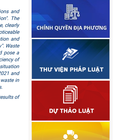
tions and
ion". The
, clearly
oticeable
ption and
y". Waste
d pose a
ciency of
situation
 2021 and
 waste in
s.
esults of