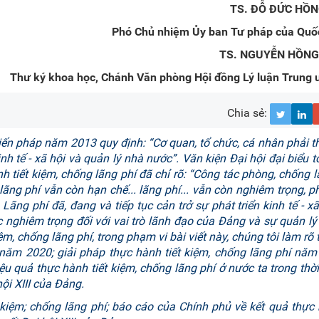
TS. ĐỖ ĐỨC HỒ
Phó Chủ nhiệm Ủy ban Tư pháp của Quốc
TS. NGUYỄN HỒNG
Thư ký khoa học, Chánh Văn phòng Hội đồng Lý luận Trung 
Chia sẻ:
iến pháp năm 2013 quy định: “Cơ quan, tổ chức, cá nhân phải 
inh tế - xã hội và quản lý nhà nước”. Văn kiện Đại hội đại biểu 
h tiết kiệm, chống lãng phí đã chỉ rõ: “Công tác phòng, chống lã
 lãng phí vẫn còn hạn chế... lãng phí... vẫn còn nghiêm trọng, ph
Lãng phí đã, đang và tiếp tục cản trở sự phát triển kinh tế - xã
c nghiêm trọng đối với vai trò lãnh đạo của Đảng và sự quản l
, chống lãng phí, trong phạm vi bài viết này, chúng tôi làm rõ t
í năm 2020; giải pháp thực hành tiết kiệm, chống lãng phí nă
ệu quả thực hành tiết kiệm, chống lãng phí ở nước ta trong thời 
ội XIII của Đảng.
kiệm; chống lãng phí; báo cáo của Chính phủ về kết quả thực 