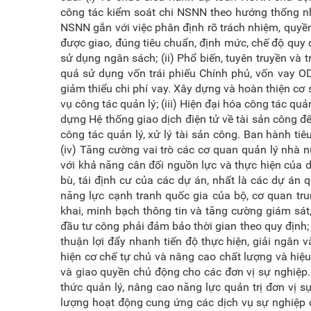
công tác kiểm soát chi NSNN theo hướng thống nhấ
NSNN gắn với việc phân định rõ trách nhiệm, quyề
được giao, đúng tiêu chuẩn, định mức, chế độ quy đị
sử dụng ngân sách; (ii) Phổ biến, tuyên truyền và t
quả sử dụng vốn trái phiếu Chính phủ, vốn vay OD
giảm thiểu chi phí vay. Xây dựng và hoàn thiện cơ
vụ công tác quản lý; (iii) Hiện đại hóa công tác qu
dựng Hệ thống giao dịch điện tử về tài sản công đ
công tác quản lý, xử lý tài sản công. Ban hành t
(iv) Tăng cường vai trò các cơ quan quản lý nhà 
với khả năng cân đối nguồn lực và thực hiện của d
bù, tái định cư của các dự án, nhất là các dự án
năng lực cạnh tranh quốc gia của bộ, cơ quan tr
khai, minh bạch thông tin và tăng cường giám sát,
đầu tư công phải đảm bảo thời gian theo quy định; 
thuận lợi đẩy nhanh tiến độ thực hiện, giải ngân
hiện cơ chế tự chủ và nâng cao chất lượng và hiệ
và giao quyền chủ động cho các đơn vị sự nghiệp
thức quản lý, nâng cao năng lực quản trị đơn vị 
lượng hoạt động cung ứng các dịch vụ sự nghiệp c