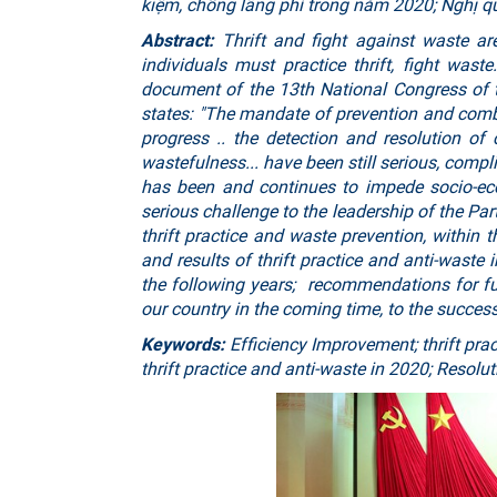
kiệm, chống lãng phí trong năm 2020; Nghị qu
Abstract:
Thrift and fight against waste are
individuals must practice thrift, fight wast
document of the 13th National Congress of th
states: "The mandate of prevention and comba
progress .. the detection and resolution of
wastefulness... have been still serious, compli
has been and continues to impede socio-ec
serious challenge to the leadership of the Par
thrift practice and waste prevention, within th
and results of thrift practice and anti-waste 
the following years; recommendations for fur
our country in the coming time, to the succes
Keywords:
Efficiency Improvement; thrift pra
thrift practice and anti-waste in 2020; Resolu