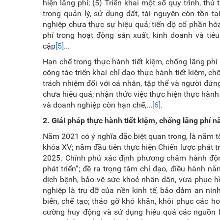
hiện lãng phí; (5) Triển khai một số quy trình, thủ
trong quản lý, sử dụng đất, tài nguyên còn tồn tại
nghiệp chưa thực sự hiệu quả; tiến độ cổ phần hó
phí trong hoạt động sản xuất, kinh doanh và tiê
cập
[5]
...
Hạn chế trong thực hành tiết kiệm, chống lãng ph
công tác triển khai chỉ đạo thực hành tiết kiệm, ch
trách nhiệm đối với cá nhân, tập thể và người đứn
chưa hiệu quả; nhận thức việc thực hiện thực hành
và doanh nghiệp còn hạn chế,...
[6]
.
2. Giải pháp thực hành tiết kiệm, chống lãng phí 
Năm 2021 có ý nghĩa đặc biệt quan trọng, là năm tổ
khóa XV; năm đầu tiên thực hiện Chiến lược phát
2025. Chính phủ xác định phương châm hành động
phát triển”; đề ra trọng tâm chỉ đạo, điều hành n
dịch bệnh, bảo vệ sức khoẻ nhân dân, vừa phục hồ
nghiệp là trụ đỡ của nền kinh tế, bảo đảm an nin
biến, chế tạo; tháo gỡ khó khăn, khôi phục các ho
cường huy động và sử dụng hiệu quả các nguô