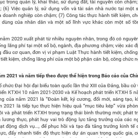
 tục trong quản lý, khai thác, sử dụng đất, tài nguyên còn chậm
; (6) Việc quản lý, sử dụng vốn và tài sản nhà nước tại một
a doanh nghiệp còn chậm; (7) Công tác thực hành tiết kiệm, c
u dùng của nhân dân và một số lĩnh vực khác còn một số tồn 
í năm 2020 xuất phát từ nhiều nguyên nhân, trong đó có nguyê
ống lãng phí tại một số bộ, ngành, địa phương chậm; việc xác đị
g đầu cơ quan, đơn vị vi phạm Luật Thực hành tiết kiệm, chống
 tiết kiệm, chống lãng phí của một bộ phận cán bộ, công chức 
năm 2021 và năm tiếp theo được thể hiện trong Báo cáo của Ch
 chức Đại hội đại biểu toàn quốc lần thứ XIII của Đảng, bầu cử
 triển KTXH 10 năm 2021-2030 và Kế hoạch phát triển KTXH 5 
 của năm 2021 là “Đoàn kết, kỷ cương, đổi mới, sáng tạo, k
ăm 2021 là tiếp tục thực hiện hiệu quả “mục tiêu kép” vừa phò
i và phát triển KTXH trong trạng thái bình thường mới; phát t
h lương thực, phát huy vai trò động lực tăng trưởng của các 
ạt động dịch vụ..., để phục hồi và tạo đà tăng trưởng kinh tế 
̀n lực, đẩy nhanh tiến độ thực hiện dự án quan trọng quốc gia, c