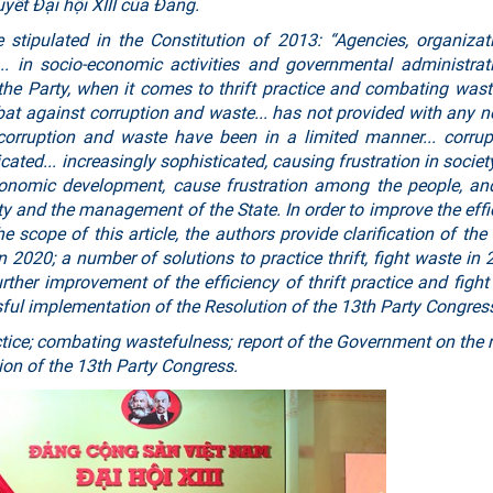
yết Đại hội XIII của Đảng.
 stipulated in the Constitution of 2013: “Agencies, organiza
e... in socio-economic activities and governmental administrat
e Party, when it comes to thrift practice and combating waste
t against corruption and waste... has not provided with any n
 corruption and waste have been in a limited manner... corru
cated... increasingly sophisticated, causing frustration in societ
onomic development, cause frustration among the people, an
ty and the management of the State. In order to improve the effi
e scope of this article, the authors provide clarification of the 
in 2020; a number of solutions to practice thrift, fight waste in
ther improvement of the efficiency of thrift practice and fight
sful implementation of the Resolution of the 13th Party Congres
ctice; combating wastefulness; report of the Government on the r
tion of the 13th Party Congress.