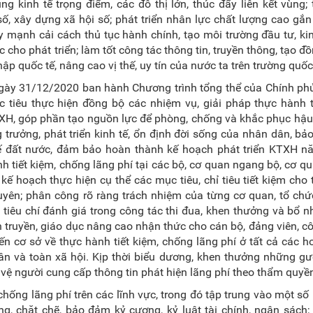
ng kinh tế trọng điểm, các đô thị lớn, thúc đẩy liên kết vùng;
số, xây dựng xã hội số; phát triển nhân lực chất lượng cao gắn
ẩy mạnh cải cách thủ tục hành chính, tạo môi trường đầu tư, k
 cho phát triển; làm tốt công tác thông tin, truyền thông, tạo đ
p quốc tế, nâng cao vị thế, uy tín của nước ta trên trường quốc 
ngày 31/12/2020 ban hành Chương trình tổng thể của Chính ph
 tiêu thực hiện đồng bộ các nhiệm vụ, giải pháp thực hành t
TXH, góp phần tạo nguồn lực để phòng, chống và khắc phục hậ
ng trưởng, phát triển kinh tế, ổn định đời sống của nhân dân, b
h tế đất nước, đảm bảo hoàn thành kế hoạch phát triển KTXH 
h tiết kiệm, chống lãng phí tại các bộ, cơ quan ngang bộ, cơ q
 hoạch thực hiện cụ thể các mục tiêu, chỉ tiêu tiết kiệm cho 
uyên; phân công rõ ràng trách nhiệm của từng cơ quan, tổ chức
à tiêu chí đánh giá trong công tác thi đua, khen thưởng và bổ 
 truyền, giáo dục nâng cao nhận thức cho cán bộ, đảng viên, c
ến cơ sở về thực hành tiết kiệm, chống lãng phí ở tất cả các h
hân và toàn xã hội. Kịp thời biểu dương, khen thưởng những g
o vệ người cung cấp thông tin phát hiện lãng phí theo thẩm quyề
hống lãng phí trên các lĩnh vực, trong đó tập trung vào một số
, chặt chẽ, bảo đảm kỷ cương, kỷ luật tài chính, ngân sách;