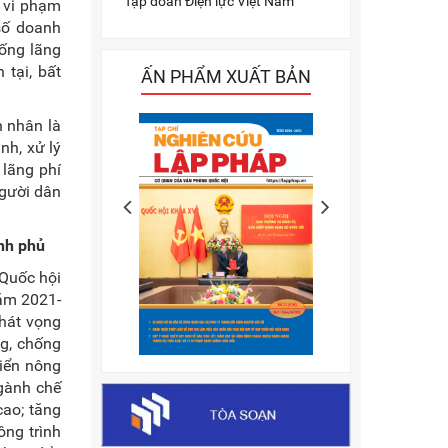
Tập đoàn Điện lực Việt Nam
; vi phạm
 số doanh
hống lãng
tại, bất
ẤN PHẨM XUẤT BẢN
n nhân là
nh, xử lý
 lãng phí
người dân
ính phủ
 Quốc hội
năm 2021-
hát vọng
ng, chống
riển nông
ngành chế
cao; tăng
ông trình