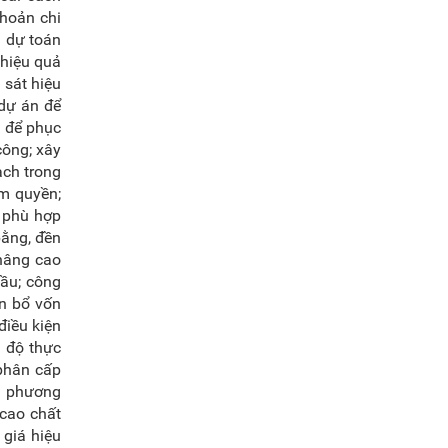
khoản chi
i dự toán
 hiệu quả
 sát hiệu
 dự án để
g để phục
công; xây
ạch trong
ẩm quyền;
o phù hợp
bằng, đền
 nâng cao
ầu; công
ân bổ vốn
điều kiện
n độ thực
 phân cấp
và phương
 cao chất
 giá hiệu