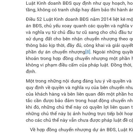
Luật Kinh doanh BĐS quy định như quy hoạch, hoà
tầng, không có tranh chấp hay đảm bảo thi hành án
Điều 52 Luật Kinh doanh BĐS năm 2014 liệt kê mộ
án BĐS, chủ yếu xoay quanh các quyền và nghĩa vụ
và nghĩa vụ từ chủ đầu tư cũ sang cho chủ đầu tư 
sử dụng đất cho bên nhận chuyển nhượng theo qu
thông báo kịp thời, đầy đủ, công khai và giải quyế
phần dự án chuyển nhượng
[8]
. Ngoài những quyền
khoản trong hợp đồng chuyển nhượng một phần ho
không vi phạm điều cấm của pháp luật. Đồng thời, 
định.
Một trong những nội dung đáng lưu ý về quyền và
quy định về quyền và nghĩa vụ của bên chuyển nh
của khách hàng và bên liên quan đến một phần h
tắc cần được bảo đảm trong hoạt động chuyển nh
khi đó, những chủ thể này có quyền lợi liên quan
những chủ thể này bị ảnh hưởng trực tiếp bởi hoạ
cho các chủ thể này vẫn chưa được pháp luật đề cậ
Về hợp đồng chuyển nhượng dự án BĐS, Luật Ki