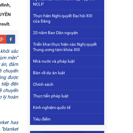
NCLP
Minh,
UYỀN
Thực hiện Nghị quyết Đại hội XIII
của Đảng
sult.
20 năm Ban Dân nguyện
Triển khai thực hiện các Nghị quyết
Trung ương tám khóa XIII
 khởi sắc
trùm mền”
Nhà nước và pháp luật
ự án, đảm
về chuyển
Bàn về dự án luật
bằng được
 tiếp đến
Chính sách
ề chuyển
Thực tiễn pháp luật
p lý hoàn
Kinh nghiệm quốc tế
Tiêu điểm
rket has
 "blanket