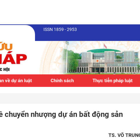
ISSN 1859 - 2953
n về dự án luật
Chính sách
Thực tiễn pháp luật
về chuyển nhượng dự án bất động sản
TS. VÕ TRUN