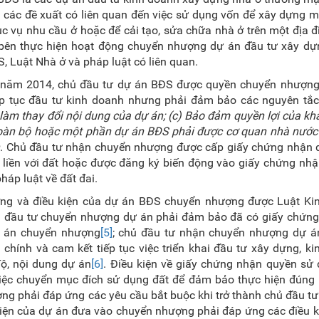
 các đề xuất có liên quan đến việc sử dụng vốn để xây dựng m
hục vụ nhu cầu ở hoặc để cải tạo, sửa chữa nhà ở trên một địa 
bên thực hiện hoạt động chuyển nhượng dự án đầu tư xây dự
 Luật Nhà ở và pháp luật có liên quan.
 năm 2014, chủ đầu tư dự án BĐS được quyền chuyển nhượng
ếp tục đầu tư kinh doanh nhưng phải đảm bảo các nguyên tắ
 làm thay đổi nội dung của dự án; (c) Bảo đảm quyền lợi của k
 toàn bộ hoặc một phần dự án BĐS phải được cơ quan nhà nước
n
. Chủ đầu tư nhận chuyển nhượng được cấp giấy chứng nhận 
 liền với đất hoặc được đăng ký biến động vào giấy chứng nh
áp luật về đất đai.
ượng và điều kiện của dự án BĐS chuyển nhượng được Luật Ki
ủ đầu tư chuyển nhượng dự án phải đảm bảo đã có giấy chứng
ự án chuyển nhượng
[5]
; chủ đầu tư nhận chuyển nhượng dự án
chính và cam kết tiếp tục việc triển khai đầu tư xây dựng, k
độ, nội dung dự án
[6]
. Điều kiện về giấy chứng nhận quyền sử
việc chuyển mục đích sử dụng đất để đảm bảo thực hiện đúng 
ng phải đáp ứng các yêu cầu bắt buộc khi trở thành chủ đầu t
 kiện của dự án đưa vào chuyển nhượng phải đáp ứng các điều 