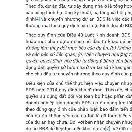
Theo đó, dự án đầu tư xây dựng nhà ở là tổng hợp
các công trình hạ tầng kỹ thuật, hạ tầng xã hội p
định
[4]
và chuyển nhượng dự án BĐS là việc các 
thương mại theo quy định của Luật Kinh doanh BĐS,
Theo quy định của Điều 48 Luật Kinh doanh BĐS
hoặc một phần dự án cho chủ đầu tư khác để ti
Không làm thay đổi mục tiêu của dự án; (b) Không
và các bên có liên quan; (d) Việc chuyển nhượng
quyền quyết định việc đầu tư đồng ý bằng văn bả
dụng đất, quyền sở hữu nhà ở và tài sản khác gắn
cho chủ đầu tư chuyển nhượng theo quy định của ph
Điều kiện của chủ thể thực hiện việc chuyển nh
BĐS năm 2014 quy định khá rõ ràng. Theo đó, ch
quyền sử dụng đất đối với toàn bộ hoặc phần d
doanh nghiệp kinh doanh BĐS, có đủ năng lực tài 
theo đúng quy định của pháp luật, bảo đảm tiến 
của dự án không yêu cầu cụ thể là đã thực hiện 
của dự án hay chưa. Đối với bên nhận chuyển nhượ
dự án BĐS để tiếp tục triển khai dự án
[7]
. Về điều