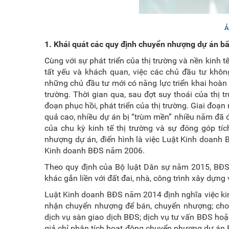
Ả
1.
Khái quát các quy định
chuyển nhượng
dự án bấ
Cùng với sự phát triển của thị trường và nền kinh
tất yếu và khách quan, việc các chủ đầu tư khô
những chủ đầu tư mới có năng lực triển khai hoàn 
trường. Thời gian qua, sau đợt suy thoái của thị
đoạn phục hồi, phát triển của thị trường. Giai đoạ
quả cao, nhiều dự án bị “trùm mền” nhiều năm đã đ
của chu kỳ kinh tế thị trường và sự đóng góp t
nhượng dự án, điển hình là việc Luật Kinh doanh 
Kinh doanh BĐS năm 2006.
Theo quy định của Bộ luật Dân sự năm 2015, BĐS b
khác gắn liền với đất đai, nhà, công trình xây dựng
Luật Kinh doanh BĐS năm 2014 định nghĩa việc kin
nhận chuyển nhượng để bán, chuyển nhượng; cho t
dịch vụ sàn giao dịch BĐS; dịch vụ tư vấn BĐS ho
giả chỉ phân tích hoạt động chuyển nhượng dự án 