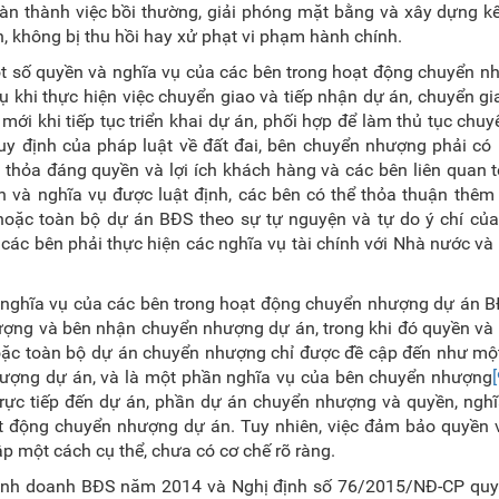
n thành việc bồi thường, giải phóng mặt bằng và xây dựng kế
, không bị thu hồi hay xử phạt vi phạm hành chính.
t số quyền và nghĩa vụ của các bên trong hoạt động chuyển n
 khi thực hiện việc chuyển giao và tiếp nhận dự án, chuyển g
mới khi tiếp tục triển khai dự án, phối hợp để làm thủ tục chu
y định của pháp luật về đất đai, bên chuyển nhượng phải có 
t thỏa đáng quyền và lợi ích khách hàng và các bên liên quan t
 và nghĩa vụ được luật định, các bên có thể thỏa thuận thêm
ặc toàn bộ dự án BĐS theo sự tự nguyện và tự do ý chí của
các bên phải thực hiện các nghĩa vụ tài chính với Nhà nước và
 nghĩa vụ của các bên trong hoạt động chuyển nhượng dự án B
ượng và bên nhận chuyển nhượng dự án, trong khi đó quyền và
oặc toàn bộ dự án chuyển nhượng chỉ được đề cập đến như mộ
ượng dự án, và là một phần nghĩa vụ của bên chuyển nhượng
[
 trực tiếp đến dự án, phần dự án chuyển nhượng và quyền, ngh
t động chuyển nhượng dự án. Tuy nhiên, việc đảm bảo quyền v
p một cách cụ thể, chưa có cơ chế rõ ràng.
nh doanh BĐS năm 2014 và Nghị định số 76/2015/NĐ-CP quy 