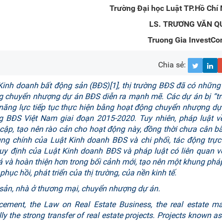
Trường Đại học Luật TP.Hồ Chí 
LS. TRƯƠNG VĂN Q
Truong Gia InvestCon
Chia sẻ:
 Kinh doanh bất động sản (BĐS)
[1]
, thị trường BĐS đã có những
ộng chuyển nhượng dự án BĐS diễn ra mạnh mẽ. Các dự án bị “
 năng lực tiếp tục thực hiện bằng hoạt động chuyển nhượng d
ng BĐS Việt Nam giai đoạn 2015-2020. Tuy nhiên, pháp luật 
cập, tạo nên rào cản cho hoạt động này, đồng thời chưa cân 
dung chính của Luật Kinh doanh BĐS và chi phối, tác động trực
y định của Luật Kinh doanh BĐS và pháp luật có liên quan v
 và hoàn thiện hơn trong bối cảnh mới, tạo nên một khung phá
hục hồi, phát triển của thị trường, của nền kinh tế.
sản, nhà ở thương mại, chuyển nhượng dự án.
cement, the Law on Real Estate Business, the real estate ma
y the strong transfer of real estate projects. Projects known as