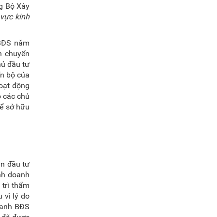
g Bộ Xây
 vực kinh
 BĐS năm
nh chuyển
ủ đầu tư
ến bộ của
hoạt động
o các chủ
hể sở hữu
án đầu tư
nh doanh
 trì thẩm
 vì lý do
oanh BĐS