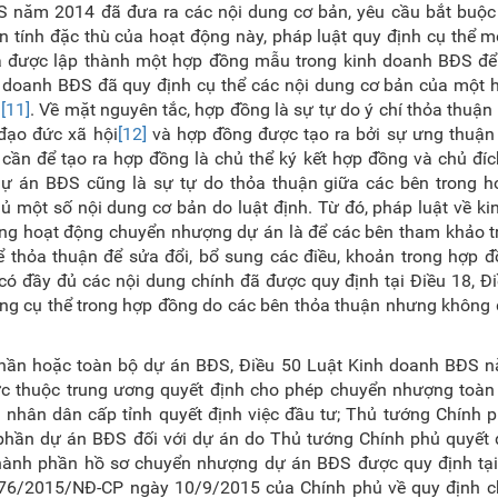
ĐS năm 2014 đã đưa ra các nội dung cơ bản, yêu cầu bắt buộc
tính đặc thù của hoạt động này, pháp luật quy định cụ thể m
à được lập thành một hợp đồng mẫu trong kinh doanh BĐS để
nh doanh BĐS đã quy định cụ thể các nội dung cơ bản của một
S
[11]
. Về mặt nguyên tắc, hợp đồng là sự tự do ý chí thỏa thuận
 đạo đức xã hội
[12]
và hợp đồng được tạo ra bởi sự ưng thuận 
n cần để tạo ra hợp đồng là chủ thể ký kết hợp đồng và chủ đí
ự án BĐS cũng là sự tự do thỏa thuận giữa các bên trong h
ủ một số nội dung cơ bản do luật định. Từ đó, pháp luật về k
ong hoạt động chuyển nhượng dự án là để các bên tham khảo t
hể thỏa thuận để sửa đổi, bổ sung các điều, khoản trong hợp
ó đầy đủ các nội dung chính đã được quy định tại Điều 18, Đ
g cụ thể trong hợp đồng do các bên thỏa thuận nhưng không đ
ần hoặc toàn bộ dự án BĐS, Điều 50 Luật Kinh doanh BĐS 
rực thuộc trung ương quyết định cho phép chuyển nhượng toàn
nhân dân cấp tỉnh quyết định việc đầu tư; Thủ tướng Chính p
hần dự án BĐS đối với dự án do Thủ tướng Chính phủ quyết đ
à thành phần hồ sơ chuyển nhượng dự án BĐS được quy định tạ
6/2015/NĐ-CP ngày 10/9/2015 của Chính phủ về quy định chi 