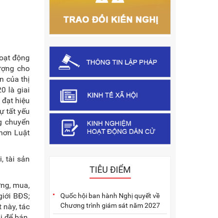
hoạt động
ượng cho
n của thị
0 là giai
 đạt hiệu
ự tất yếu
g chuyển
 hơn Luật
, tài sản
TIÊU ĐIỂM
ựng, mua,
giới BĐS;
Quốc hội ban hành Nghị quyết về
Chương trình giám sát năm 2027
 này, tác
i để bán.