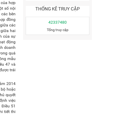
 của hợp
ột số nội
THỐNG KÊ TRUY CẬP
 các bên
 hợp đồng
42337480
 giữa các
Tổng truy cập
giữa hai
ch của sự
oạt động
inh doanh
rong quá
 đồng mẫu
iều 47 và
ược trái
năm 2014
 bộ hoặc
hủ quyết
ịnh việc
i Điều 51
tiết thi