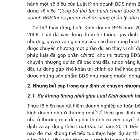
hành một số điều của Luật Kinh doanh BĐS năm 2
dựng về việc
“Công bố thủ tục hành chính được th
doanh BĐS thuộc phạm vi chức năng quản lý nhà 
Có thể thấy rằng, Luật Kinh doanh BĐS năm 20
2006. Luật đã xây dựng được hệ thống quy định tư
nhượng, quyền và nghĩa vụ của các bên trong hoạ
được chuyển nhượng một phần dự án thay vì chỉ đ
pháp luật đã góp phần cởi trói cho thị trường BĐ
chuyển nhượng dự án để các chủ đầu tư có năng lự
đầu tư đang gặp khó khăn tài chính có thể khắc p
được những sản phẩm BĐS như mong muốn, đóng 
2.
Những
bất cập trong
quy định
về chuyển nhượng
2.1. Sự không thống nhất giữa Luật Kinh doanh bất
Thực tế hiện nay rất hiếm doanh nghiệp có toàn bộ
kinh doanh nhà ở thương mại
[17]
theo quy định c
nhà ở thương mại đều phải thực hiện việc quyết đ
định và áp dụng theo Luật Đầu tư năm 2014. Đến k
nào đó mà không thể tiếp tục thực hiện dự án t