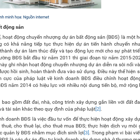
nh minh họa: Nguồn internet
t động sản
 tế, hoạt động chuyển nhượng dự án bất động sản (BĐS) là một 
ng có khả năng tiếp tục thực hiện dự án tiến hành chuyển nh
thành dự án làm thúc đẩy và tạo động lực mới cho sự phát triể
 trường BĐS bắt đầu từ năm 2011 thì giai đoạn từ năm 2015-202
n này ghi nhận hoạt động chuyển nhượng dự án diễn ra sôi nổi và
ược hồi sinh, hoàn thành đưa vào sử dụng. Điều này thể hiện s
ích cực của pháp luật về kinh doanh BĐS điều chỉnh hoạt độn
BĐS năm 2014 có hiệu lực với nhiều nội dung tiến bộ, mở rộng
ao gồm đất đai, nhà, công trình xây dựng gắn liền với đất đai
 và tài sản khác theo quy định của pháp luật
[2]
.
h doanh BĐS là việc đầu tư vốn để thực hiện hoạt động xây d
huê, cho thuê lại, cho thuê mua BĐS; thực hiện dịch vụ môi 
ặc quản lý BĐS nhằm mục đích sinh lợi
[3]
. Trong phạm vi bài viết
BĐS là các dự án đầu tư kinh doanh xây dựng nhà ở thương mạ