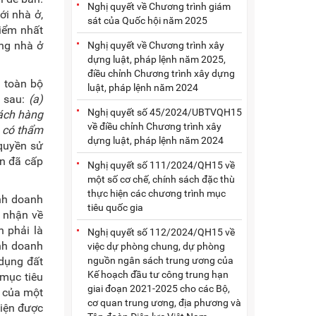
Nghị quyết về Chương trình giám
ới nhà ở,
sát của Quốc hội năm 2025
điểm nhất
ng nhà ở
Nghị quyết về Chương trình xây
dựng luật, pháp lệnh năm 2025,
điều chỉnh Chương trình xây dựng
 toàn bộ
luật, pháp lệnh năm 2024
c sau:
(a)
Nghị quyết số 45/2024/UBTVQH15
hách hàng
về điều chỉnh Chương trình xây
 có thẩm
dựng luật, pháp lệnh năm 2024
quyền sử
ận đã cấp
Nghị quyết số 111/2024/QH15 về
một số cơ chế, chính sách đặc thù
thực hiện các chương trình mục
nh doanh
tiêu quốc gia
 nhận về
 phải là
Nghị quyết số 112/2024/QH15 về
inh doanh
việc dự phòng chung, dự phòng
nguồn ngân sách trung ương của
 dụng đất
Kế hoạch đầu tư công trung hạn
mục tiêu
giai đoạn 2021-2025 cho các Bộ,
ư của một
cơ quan trung ương, địa phương và
kiện được