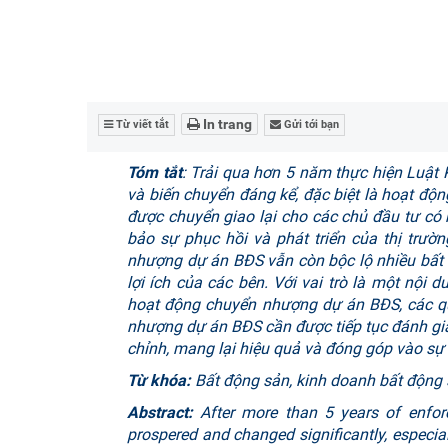
In trang
Từ viết tắt
Gửi tới bạn
Tóm tắt
: Trải qua hơn 5 năm thực hiện Luật
và biến chuyển đáng kể, đặc biệt là hoạt đ
được chuyển giao lại cho các chủ đầu tư có
bảo sự phục hồi và phát triển của thị trườ
nhượng dự án BĐS vẫn còn bộc lộ nhiều bất 
lợi ích của các bên. Với vai trò là một nội 
hoạt động chuyển nhượng dự án BĐS, các qu
nhượng dự án BĐS cần được tiếp tục đánh giá
chỉnh, mang lại hiệu quả và đóng góp vào sự p
Từ khóa:
Bất động sản, kinh doanh bất động 
Abstract
:
After more than 5 years of enfor
prospered and changed significantly, especiall