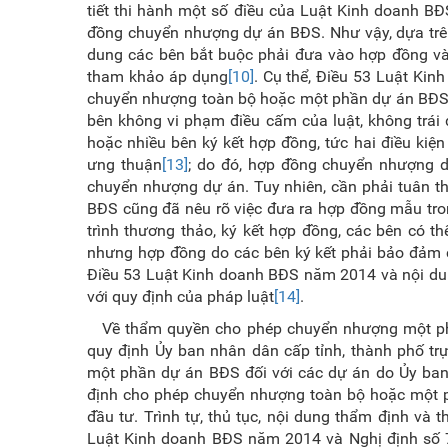
tiết thi hành một số điều của Luật Kinh doanh B
đồng chuyển nhượng dự án BĐS. Như vậy, dựa trên 
dung các bên bắt buộc phải đưa vào hợp đồng v
tham khảo áp dụng
[10]
. Cụ thể, Điều 53 Luật Ki
chuyển nhượng toàn bộ hoặc một phần dự án BĐ
bên không vi phạm điều cấm của luật, không trái
hoặc nhiều bên ký kết hợp đồng, tức hai điều kiệ
ưng thuận
[13]
; do đó, hợp đồng chuyển nhượng d
chuyển nhượng dự án. Tuy nhiên, cần phải tuân th
BĐS cũng đã nêu rõ việc đưa ra hợp đồng mẫu tr
trình thương thảo, ký kết hợp đồng, các bên có t
nhưng hợp đồng do các bên ký kết phải bảo đảm c
Điều 53 Luật Kinh doanh BĐS năm 2014 và nội dun
với quy định của pháp luật
[14]
.
Về thẩm quyền cho phép chuyển nhượng một ph
quy định Ủy ban nhân dân cấp tỉnh, thành phố t
một phần dự án BĐS đối với các dự án do Ủy ban 
định cho phép chuyển nhượng toàn bộ hoặc một p
đầu tư. Trình tự, thủ tục, nội dung thẩm định v
Luật Kinh doanh BĐS năm 2014 và Nghị định số 7