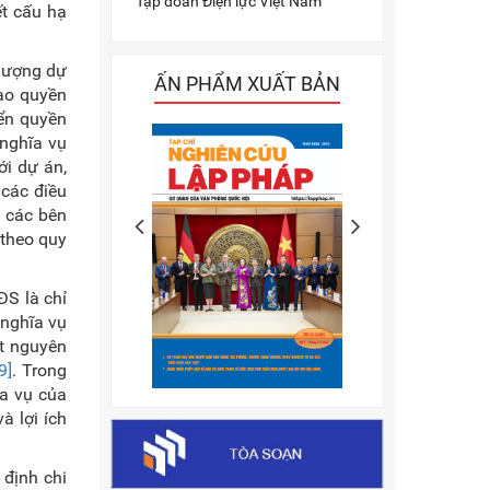
Tập đoàn Điện lực Việt Nam
t cấu hạ
hượng dự
ẤN PHẨM XUẤT BẢN
iao quyền
yển quyền
nghĩa vụ
ới dự án,
 các điều
 các bên
 theo quy
ĐS là chỉ
 nghĩa vụ
t nguyên
9]
. Trong
ĩa vụ của
à lợi ích
định chi