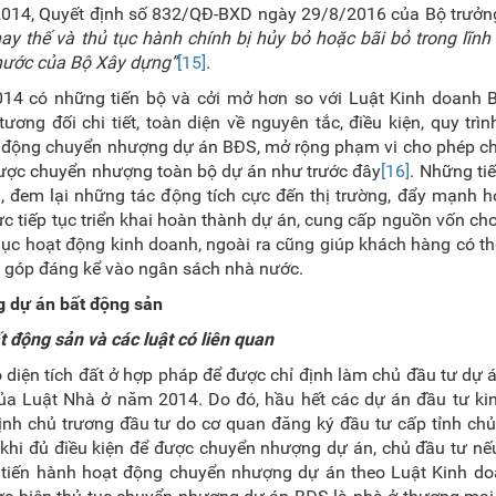
014, Quyết định số 832/QĐ-BXD ngày 29/8/2016 của Bộ trưởn
ay thế và thủ tục hành chính bị hủy bỏ hoặc bãi bỏ trong lĩnh
nước của Bộ Xây dựng”
[15]
.
14 có những tiến bộ và cởi mở hơn so với Luật Kinh doanh
ơng đối chi tiết, toàn diện về nguyên tắc, điều kiện, quy trì
t động chuyển nhượng dự án BĐS, mở rộng phạm vi cho phép ch
ược chuyển nhượng toàn bộ dự án như trước đây
[16]
. Những ti
S, đem lại những tác động tích cực đến thị trường, đẩy mạnh 
c tiếp tục triển khai hoàn thành dự án, cung cấp nguồn vốn ch
hục hoạt động kinh doanh, ngoài ra cũng giúp khách hàng có t
góp đáng kể vào ngân sách nhà nước.
 dự án bất động sản
 động sản và các luật có liên quan
 diện tích đất ở hợp pháp để được chỉ định làm chủ đầu tư dự 
ủa Luật Nhà ở năm 2014. Do đó, hầu hết các dự án đầu tư ki
ịnh chủ trương đầu tư do cơ quan đăng ký đầu tư cấp tỉnh chủ
hi đủ điều kiện để được chuyển nhượng dự án, chủ đầu tư nếu
hì tiến hành hoạt động chuyển nhượng dự án theo Luật Kinh d