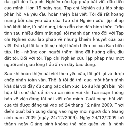
dặt gửi đến Tạp chí Nghiên cứu lập pháp bài viết đầu tiên
của mình. Hơn 15 ngày sau, Tạp chí Nghiên cứu lập pháp
phản hồi và yêu cầu hoàn thiện bài viết. Tôi đã rất hoang
mang bởi các yêu cầu của Tạp chí Nghiên cứu lập pháp
khá khắt khe, từ nội dung, trích dẫn cho đến hình thức. Trấn
tĩnh sau nhiều đêm mất ngủ, tôi mạnh dạn trao đổi với Tạp
chí Nghiên cứu lập pháp về những khiếm khuyết của bài
viết. Đáp lại tôi là một sự nhiệt thành hiếm có của Ban biên
tập. Họ - những con người thầm lặng đã hướng dẫn, dìu
dắt tôi. Đối với tôi, Tạp chí Nghiên cứu lập pháp như một
người anh giàu lòng trắc ẩn và đầy bao dung.
Sau khi hoàn thiện bài viết theo yêu cầu, tôi gửi lại và được
chấp nhận toàn văn. Thế là tôi đã trải qua một hành trình
khá dài với đầy đủ cung bậc cảm xúc. Lo âu khi gửi bài, hồi
hộp khi chờ đợi để rồi vỡ òa niềm vui khi Tòa soạn thông
báo về việc đăng tải bài viết của mình. Cuối cùng, bài viết
của tôi được đăng tải vào số 24 tháng 12 năm 2009. Thời
điểm xuất bản cũng đúng vào ngày mọi người đón Giáng
sinh năm 2009 (ngày 24/12/2009). Ngày 24/12/2009 trở
thành ngày Giáng sinh không thể nào quên và là hành