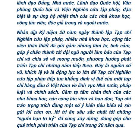
lãnh đạo Đảng, Nhà nước, Lãnh đạo Quốc hội, Văn
phòng Quốc hội và Viện Nghiên cứu lập pháp, đặc
biệt là sự ủng hộ nhiệt tình của các nhà khoa học,
cộng tác viên, độc giả trong và ngoài nước.
Nhân dịp Kỷ niệm 20 năm ngày thành lập Tạp chí
Nghiên cứu lập pháp, nhiều nhà khoa học, cộng tác
viên thân thiết đã gửi gắm những tâm tư, tình cảm,
góp ý chân thành tới đội ngũ người làm báo của Tạp
chí và chia sẻ về mong muốn, phương hướng phát
triển Tạp chí những năm tiếp theo. Đây là nguồn cổ
vũ, khích lệ và là động lực to lớn để Tạp chí Nghiên
cứu lập pháp tiếp tục khẳng định vị thế của một tạp
chí hàng đầu ở Việt Nam về lĩnh vực Nhà nước, pháp
luật và chính sách.
Cảm tạ tấm chân tình của các
nhà khoa học, các cộng tác viên và bạn đọc, Tạp chí
trân trọng trích đăng một số ý kiến
tiêu biểu và xin
gửi lời cám ơn, lời tri ân sâu sắc nhất tới những
“người bạn tri kỷ” đã cùng xây dựng, đóng góp cho
quá trình phát triển của Tạp chí trong 20 năm qua.