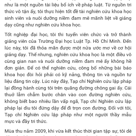
như là một nguồn tài liệu bổ ích về pháp luật. Từ nguồn tri
thức vô tận ấy, tôi thực hiện tốt đề tài nghiên cứu khoa học
sinh viên và nuôi dưỡng niềm đam mê mãnh liệt về giảng
dạy cũng như nghiên cứu khoa học.
Tốt nghiệp đại học, tôi thi tuyển viên chức và trở thành
giảng viên của Trường Đại học Luật Tp. Hồ Chí Minh. Đến
lúc này, tôi đã thỏa mãn được một nửa ước mơ về cơ hội
giảng dạy. Thế nhưng, nghiên cứu khoa học là một điều vô
cùng gian nan và nuôi dưỡng niềm đam mê ấy không hề
đơn giản. Để có thể nghiên cứu, công bố những bài báo
khoa học đòi hỏi phải có kỹ năng, thông tin và nguồn tư
liệu đáng tin cậy. Lúc này đây, Tạp chí Nghiên cứu lập pháp
lại đồng hành cùng tôi trên quãng đường chông gai ấy. Cái
thuở lẫm chẫm bước chân vào con đường nghiên cứu,
không biết bao nhiêu lần vấp ngã, Tạp chí Nghiên cứu lập
pháp lại dìu tôi đứng dậy để đi trọn con đường. Đối với tôi,
Tạp chí Nghiên cứu lập pháp như một người thầy mẫu
mực và đầy tri thức.
Mùa thu năm 2009, khi vừa kết thúc thời gian tập sự, tôi dè