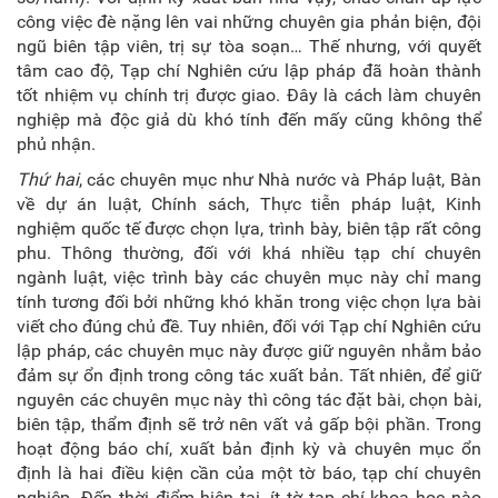
công việc đè nặng lên vai những chuyên gia phản biện, đội
ngũ biên tập viên, trị sự tòa soạn… Thế nhưng, với quyết
tâm cao độ, Tạp chí Nghiên cứu lập pháp đã hoàn thành
tốt nhiệm vụ chính trị được giao. Đây là cách làm chuyên
nghiệp mà độc giả dù khó tính đến mấy cũng không thể
phủ nhận.
Thứ hai
, các chuyên mục như Nhà nước và Pháp luật, Bàn
về dự án luật, Chính sách, Thực tiễn pháp luật, Kinh
nghiệm quốc tế được chọn lựa, trình bày, biên tập rất công
phu. Thông thường, đối với khá nhiều tạp chí chuyên
ngành luật, việc trình bày các chuyên mục này chỉ mang
tính tương đối bởi những khó khăn trong việc chọn lựa bài
viết cho đúng chủ đề. Tuy nhiên, đối với Tạp chí Nghiên cứu
lập pháp, các chuyên mục này được giữ nguyên nhằm bảo
đảm sự ổn định trong công tác xuất bản. Tất nhiên, để giữ
nguyên các chuyên mục này thì công tác đặt bài, chọn bài,
biên tập, thẩm định sẽ trở nên vất vả gấp bội phần. Trong
hoạt động báo chí, xuất bản định kỳ và chuyên mục ổn
định là hai điều kiện cần của một tờ báo, tạp chí chuyên
nghiệp. Đến thời điểm hiện tại, ít tờ tạp chí khoa học nào