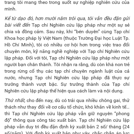
trang tôi mang theo trong suốt sự nghiệp nghiên cứu của
mình.
Kể từ dạo đó, hơn mười năm trôi qua, tôi vẫn đều đặn gửi
bài viết đến
Tạp chí Nghiên cứu lập pháp như một sự sẻ
chia và đồng cảm. Sau này, khi “bén duyên” cùng Tạp chí
Khoa học pháp lý Việt Nam (thuộc Trường Đại học Luật Tp.
Hồ Chí Minh), tôi có nhiều cơ hội hơn trong việc trao đổi
chuyên môn, kỹ năng nghề nghiệp với Tạp chí Nghiên cứu
lập pháp. Đối với tôi, Tạp chí Nghiên cứu lập pháp như một
người bạn chân thành. Tôi nhận ra rằng, dù còn khá non trẻ
trong rừng cổ thụ các tạp chí chuyên ngành luật của cả
nước, nhưng Tạp chí Nghiên cứu lập pháp đã thực sự
trưởng thành vượt bậc. Sự trưởng thành của Tạp chí
Nghiên cứu lập pháp thể hiện qua cách làm và nội dung.
Thứ nhất,
cho đến nay, dù có trải qua nhiều chông gai, thử
thách như thay đổi về cơ cấu tổ chức, khó khăn về kinh tế…
thì Tạp chí Nghiên cứu lập pháp vẫn giữ nguyên “phong
độ” thông qua công tác xuất bản. Tạp chí Nghiên cứu lập
pháp vẫn duy trì đều đặn định kỳ xuất bản 2 số/ tháng (24
số/năm). Với định kỳ xuất bản như vậy, chắc chắn áp lực