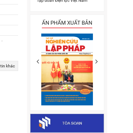
Tập đoàn Điện lực Việt Nam
ẤN PHẨM XUẤT BẢN
a
-
 tin khác