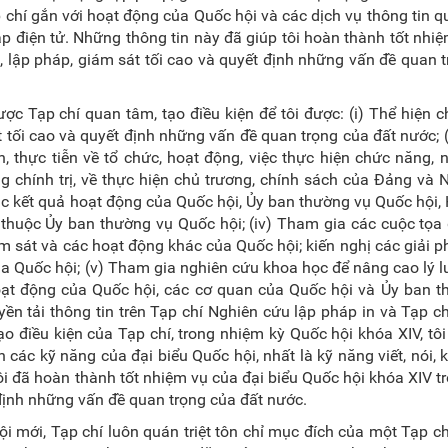
p chí gắn với hoạt động của Quốc hội và các dịch vụ thông tin 
p điện tử. Những thông tin này đã giúp tôi hoàn thành tốt nhi
n, lập pháp, giám sát tối cao và quyết định những vấn đề quan 
được Tạp chí quan tâm, tạo điều kiện để tôi được: (i) Thể hiện c
t tối cao và quyết định những vấn đề quan trọng của đất nước; 
n, thực tiễn về tổ chức, hoạt động, việc thực hiện chức năng, 
g chính trị, về thực hiện chủ trương, chính sách của Đảng và
 các kết quả hoạt động của Quốc hội, Ủy ban thường vụ Quốc hội,
thuộc Ủy ban thường vụ Quốc hội; (iv) Tham gia các cuộc tọa
m sát và các hoạt động khác của Quốc hội; kiến nghị các giải 
a Quốc hội; (v) Tham gia nghiên cứu khoa học để nâng cao lý l
hoạt động của Quốc hội, các cơ quan của Quốc hội và Ủy ban 
yền tải thông tin trên Tạp chí Nghiên cứu lập pháp in và Tạp c
ạo điều kiện của Tạp chí, trong nhiệm kỳ Quốc hội khóa XIV, tô
ện các kỹ năng của đại biểu Quốc hội, nhất là kỹ năng viết, nói, k
tôi đã hoàn thành tốt nhiệm vụ của đại biểu Quốc hội khóa XIV t
 định những vấn đề quan trọng của đất nước.
ội mới, Tạp chí luôn quán triệt tôn chỉ mục đích của một Tạp c