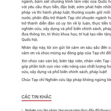
ngành, bám sát chương trình làm việc của Quốc hộ
với yêu cầu thực tiễn, đặc biệt, sớm phát hiện nh
pháp và thi hành pháp luật; thường xuyên giữ mối l
nước; phấn đấu trở thành Tạp chí chuyên ngành h
trở thành diễn đàn có uy tín về lý luận, thực tiễ
nghiên cứu, xây dựng và phổ biến chính sách, pháp
đưa thông tin, tri thức khoa học, trí tuệ tạo nền tả
Quốc hội.
Nhân dịp này, tôi xin gửi lời cảm ơn sâu sắc đến c
cảm ơn và chúc mừng sự đóng góp của Tạp chí đối 
Xin chúc các cán bộ, biên tập viên, nhân viên Tạp
góp phần tích cực vào việc nâng cao chất lượng h
cứu, xây dựng và phổ biến chính sách, pháp luật!
Chúc Tạp chí Nghiên cứu lập pháp không ngừng l
CÁC TIN KHÁC
Nghiên cứu lập pháp: Hai mươi năm thúc đẩy đối thoại 