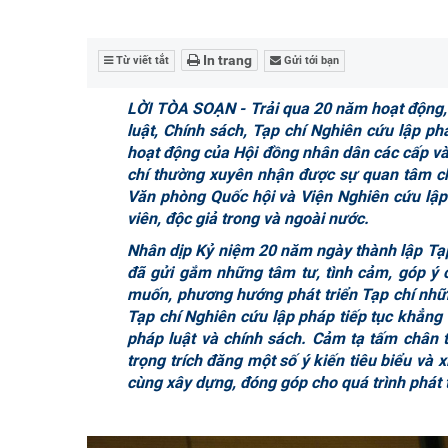
In trang
Từ viết tắt
Gửi tới bạn
LỜI TÒA SOẠN - Trải qua 20 năm hoạt động, v
luật, Chính sách, Tạp chí Nghiên cứu lập p
hoạt động của Hội đồng nhân dân các cấp và
chí thường xuyên nhận được sự quan tâm ch
Văn phòng Quốc hội và Viện Nghiên cứu lập 
viên, độc giả trong và ngoài nước.
Nhân dịp Kỷ niệm 20 năm ngày thành lập Tạp 
đã gửi gắm những tâm tư, tình cảm, góp ý 
muốn, phương hướng phát triển Tạp chí những
Tạp chí Nghiên cứu lập pháp tiếp tục khẳng 
pháp luật và chính sách.
Cảm tạ tấm chân t
trọng trích đăng một số ý kiến
tiêu biểu và x
cùng xây dựng, đóng góp cho quá trình phát 