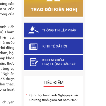
quảng cáo
ệm vụ của
trọng của
hính kiến
(ii) Tham
nhiệm vụ,
 Nhà nước
 Hội đồng
 đàm, hội
pháp khoa
uận, thực
thường vụ
hí Nghiên
i đã được
TIÊU ĐIỂM
hai thác,
rong hoạt
Quốc hội ban hành Nghị quyết về
Chương trình giám sát năm 2027
hí chuyên