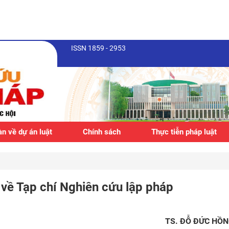
ISSN 1859 - 2953
n về dự án luật
Chính sách
Thực tiễn pháp luật
về Tạp chí Nghiên cứu lập pháp
TS. ĐỖ ĐỨC HỒ