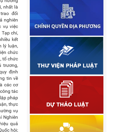
thụ hưởng
, nhất là
trao đổi
uả nghiên
c vụ việc
 Tạp chí,
nhiều kết
 lý luận,
hiện chức
, tổ chức
ủ trương,
quy định
ng tin về
à các cơ
 công tác
 lập pháp
uận, thực
thường vụ
hí Nghiên
 hiệu quả
Quốc hội;