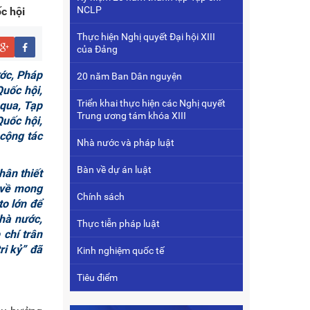
NCLP
c hội
Thực hiện Nghị quyết Đại hội XIII
của Đảng
ước, Pháp
20 năm Ban Dân nguyện
Quốc hội,
Triển khai thực hiện các Nghị quyết
 qua, Tạp
Trung ương tám khóa XIII
uốc hội,
 cộng tác
Nhà nước và pháp luật
Bàn về dự án luật
hân thiết
 về mong
Chính sách
to lớn để
Nhà nước,
Thực tiễn pháp luật
 chí trân
ri kỷ” đã
Kinh nghiệm quốc tế
Tiêu điểm