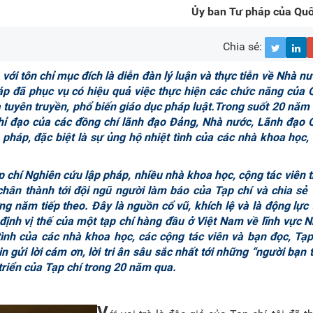
Ủy ban Tư pháp của Quố
Chia sẻ:
ới tôn chỉ mục đích là diễn đàn lý luận và thực tiễn về Nhà n
háp đã phục vụ có hiệu quả việc thực hiện các chức năng của 
 tuyên truyền, phổ biến giáo dục pháp luật.Trong suốt 20 năm
ỉ đạo của các đồng chí lãnh đạo Đảng, Nhà nước, Lãnh đạo Q
pháp, đặc biệt là sự ủng hộ nhiệt tình của các nhà khoa học,
chí Nghiên cứu lập pháp, nhiều nhà khoa học, cộng tác viên t
chân thành tới đội ngũ người làm báo của Tạp chí và chia sẻ
 năm tiếp theo. Đây là nguồn cổ vũ, khích lệ và là động lực 
định vị thế của một tạp chí hàng đầu ở Việt Nam về lĩnh vực 
ình của các nhà khoa học, các cộng tác viên và bạn đọc, Tạp
in gửi lời cám ơn, lời tri ân sâu sắc nhất tới những “người bạn t
triển của Tạp chí trong 20 năm qua.
V