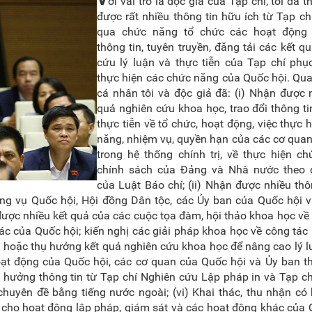
ới vai trò là độc giả của Tạp chí, tôi đã 
được rất nhiều thông tin hữu ích từ Tạp chí
qua chức năng tổ chức các hoạt động 
thông tin, tuyên truyền, đăng tải các kết q
cứu lý luận và thực tiễn của Tạp chí phụ
thực hiện các chức năng của Quốc hội. Qua
cá nhân tôi và độc giả đã: (i) Nhận được 
quả nghiên cứu khoa học, trao đổi thông tin
thực tiễn về tổ chức, hoạt động, việc thực 
năng, nhiệm vụ, quyền hạn của các cơ quan
trong hệ thống chính trị, về thực hiện ch
chính sách của Đảng và Nhà nước theo 
của Luật Báo chí; (ii) Nhận được nhiều thô
ng vụ Quốc hội, Hội đồng Dân tộc, các Ủy ban của Quốc hội v
được nhiều kết quả của các cuộc tọa đàm, hội thảo khoa học về
ác của Quốc hội; kiến nghị các giải pháp khoa học về công tác
a hoặc thụ hưởng kết quả nghiên cứu khoa học để nâng cao lý l
hoạt động của Quốc hội, các cơ quan của Quốc hội và Ủy ban 
 hưởng thông tin từ Tạp chí Nghiên cứu Lập pháp in và Tạp c
huyên đề bằng tiếng nước ngoài; (vi) Khai thác, thu nhận có
vụ cho hoạt động lập pháp, giám sát và các hoạt động khác của 