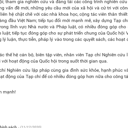
i; tham gia nghiên cứu và đăng tải các công trình nghiên cứ
ững vấn đề mới, những yêu cầu mới của xã hội và cử tri với côn
iên hệ chặt chẽ với các nhà khoa học, cộng tác viên thân thiết
àng đầu Việt Nam; tiếp tục đổi mới mạnh mẽ, xây dựng Tạp ch
n trong lĩnh vực Nhà nước và Pháp luật, có nhiều đóng góp cho
 luật; tiếp tục đóng góp cho sự phát triển chung của Quốc hội 
ng lý luận, thực tiễn, pháp lý vào trong các quyết sách, các hoạt
ác thế hệ cán bộ, biên tập viên, nhân viên Tạp chí Nghiên cứu 
với hoạt động của Quốc hội trong suốt thời gian qua.
 chí Nghiên cứu lập pháp cùng gia đình sức khỏe, hạnh phúc và
oạt động của Tạp chí để có nhiều đóng góp hơn nữa cho công t
ớn mạnh!
chính sách
- (11/12/2020)