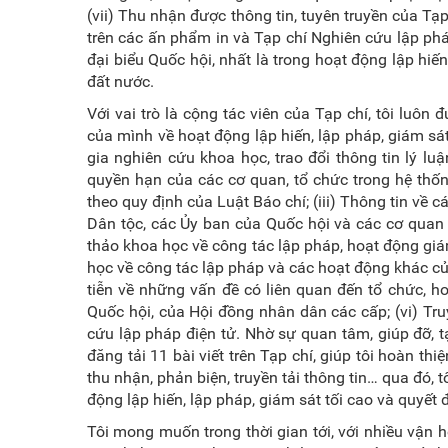
(vii) Thu nhận được thông tin, tuyên truyền của Tạ
trên các ấn phẩm in và Tạp chí Nghiên cứu lập phá
đại biểu Quốc hội, nhất là trong hoạt động lập hiế
đất nước.
Với vai trò là cộng tác viên của Tạp chí, tôi luôn 
của mình về hoạt động lập hiến, lập pháp, giám sá
gia nghiên cứu khoa học, trao đổi thông tin lý luậ
quyền hạn của các cơ quan, tổ chức trong hệ thốn
theo quy định của Luật Báo chí; (iii) Thông tin về
Dân tộc, các Ủy ban của Quốc hội và các cơ quan 
thảo khoa học về công tác lập pháp, hoạt động giá
học về công tác lập pháp và các hoạt động khác củ
tiễn về những vấn đề có liên quan đến tổ chức, 
Quốc hội, của Hội đồng nhân dân các cấp; (vi) Tru
cứu lập pháp điện tử. Nhờ sự quan tâm, giúp đỡ, t
đăng tải 11 bài viết trên Tạp chí, giúp tôi hoàn thi
thu nhận, phản biện, truyền tải thông tin… qua đó, 
động lập hiến, lập pháp, giám sát tối cao và quyết
Tôi mong muốn trong thời gian tới, với nhiều vận h